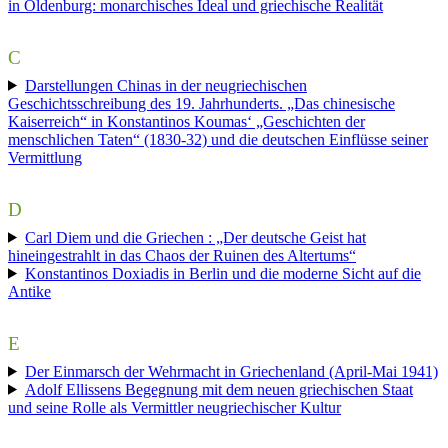
in Oldenburg: monarchisches Ideal und griechische Realität
C
Darstellungen Chinas in der neugriechischen
Geschichtsschreibung des 19. Jahrhunderts. „Das chinesische
Kaiserreich“ in Konstantinos Koumas‘ „Geschichten der
menschlichen Taten“ (1830-32) und die deutschen Einflüsse seiner
Vermittlung
D
Carl Diem und die Griechen : „Der deutsche Geist hat
hineingestrahlt in das Chaos der Ruinen des Altertums“
Konstantinos Doxiadis in Berlin und die moderne Sicht auf die
Antike
E
Der Einmarsch der Wehrmacht in Griechenland (April-Mai 1941)
Adolf Ellissens Begegnung mit dem neuen griechischen Staat
und seine Rolle als Vermittler neugriechischer Kultur