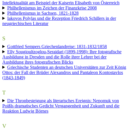
Intellektualität am Beispiel der Kaiserin Elisabeth von Österreich
Philhellenismus im Zeichen der Finanzkrise 2008
Philhellenismus in Sachsen, 1821-1828
Iakovos Polylas und die Rezeption Friedrich Schillers in der
neugriechischen Literatur
S
Gottfried Sempers Griechenlandreise: 1831-1832/1858
Elly Sougioultzoglou-Seraidari (1899-1998): Ihre fotografische
Ausbildung in Dresden und die Rolle ihrer Lehrer bei der
Ausbildung ihres fotografischen Blicks
Griechische Studenten an deutschen Universitäten zur Zeit König
Ottos: der Fall der Brüder Alexandros und Pantaleon Kontostavlos
(1843-1849)
T
Die Thronbesteigung als literarisches Ereignis: Nepomuk von
Poißls dramatisches Gedicht Vergangenheit und Zukunft und die
Reaktion Ludwig Börnes
V