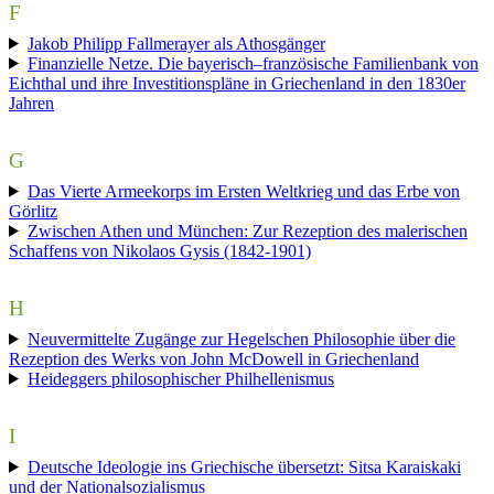
F
Jakob Philipp Fallmerayer als Athosgänger
Finanzielle Netze. Die bayerisch–französische Familienbank von
Eichthal und ihre Investitionspläne in Griechenland in den 1830er
Jahren
G
Das Vierte Armeekorps im Ersten Weltkrieg und das Erbe von
Görlitz
Zwischen Athen und München: Zur Rezeption des malerischen
Schaffens von Nikolaos Gysis (1842-1901)
H
Neuvermittelte Zugänge zur Hegelschen Philosophie über die
Rezeption des Werks von John McDowell in Griechenland
Heideggers philosophischer Philhellenismus
I
Deutsche Ideologie ins Griechische übersetzt: Sitsa Karaiskaki
und der Nationalsozialismus