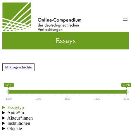
Direkt
zum
Inhalt
wechseln
Essays
Mikrogeschichte
1200
2026
1200
1407
1613
1820
2026
Essaytyp
Autor*in
Akteur*innen
Institutionen
Objekte