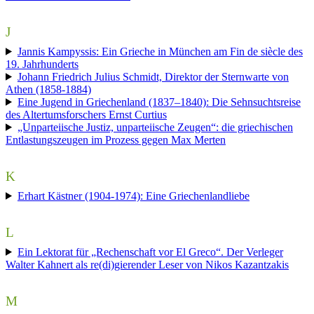
J
Jannis Kampyssis: Ein Grieche in München am Fin de siècle des
19. Jahrhunderts
Johann Friedrich Julius Schmidt, Direktor der Sternwarte von
Athen (1858-1884)
Eine Jugend in Griechenland (1837–1840): Die Sehnsuchtsreise
des Altertumsforschers Ernst Curtius
„Unparteiische Justiz, unparteiische Zeugen“: die griechischen
Entlastungszeugen im Prozess gegen Max Merten
K
Erhart Kästner (1904-1974): Eine Griechenlandliebe
L
Ein Lektorat für „Rechenschaft vor El Greco“. Der Verleger
Walter Kahnert als re(di)gierender Leser von Nikos Kazantzakis
M