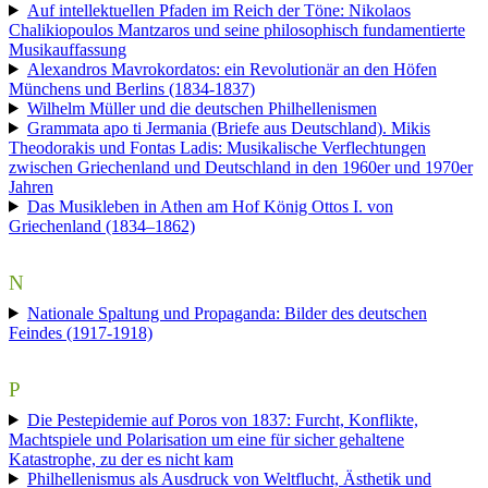
Auf intellektuellen Pfaden im Reich der Töne: Nikolaos
Chalikiopoulos Mantzaros und seine philosophisch fundamentierte
Musikauffassung
Alexandros Mavrokordatos: ein Revolutionär an den Höfen
Münchens und Berlins (1834-1837)
Wilhelm Müller und die deutschen Philhellenismen
Grammata apo ti Jermania (Briefe aus Deutschland). Mikis
Theodorakis und Fontas Ladis: Musikalische Verflechtungen
zwischen Griechenland und Deutschland in den 1960er und 1970er
Jahren
Das Musikleben in Athen am Hof König Ottos I. von
Griechenland (1834–1862)
N
Nationale Spaltung und Propaganda: Bilder des deutschen
Feindes (1917-1918)
P
Die Pestepidemie auf Poros von 1837: Furcht, Konflikte,
Machtspiele und Polarisation um eine für sicher gehaltene
Katastrophe, zu der es nicht kam
Philhellenismus als Ausdruck von Weltflucht, Ästhetik und