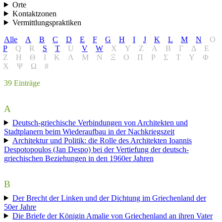
Orte
Kontaktzonen
Vermittlungspraktiken
Alle
A
B
C
D
E
F
G
H
I
J
K
L
M
N
O
P
Q
R
S
T
U
V
W
X
Y
Z
Α
Β
Γ
Δ
Ε
Ζ
Η
Θ
Ι
Κ
Λ
Μ
Ν
Ξ
Ο
Π
Ρ
Σ
Τ
Υ
Φ
Χ
Ψ
Ω
#
39
Einträge
A
Deutsch-griechische Verbindungen von Architekten und
Stadtplanern beim Wiederaufbau in der Nachkriegszeit
Architektur und Politik: die Rolle des Architekten Ioannis
Despotopoulos (Jan Despo) bei der Vertiefung der deutsch-
griechischen Beziehungen in den 1960er Jahren
B
Der Brecht der Linken und der Dichtung im Griechenland der
50er Jahre
Die Briefe der Königin Amalie von Griechenland an ihren Vater