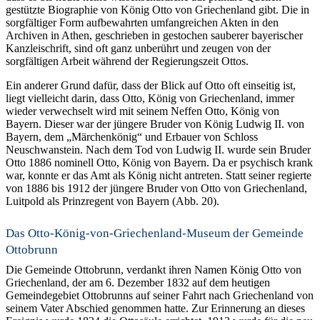
gestützte Biographie von König Otto von Griechenland gibt. Die in
sorgfältiger Form aufbewahrten umfangreichen Akten in den
Archiven in Athen, geschrieben in gestochen sauberer bayerischer
Kanzleischrift, sind oft ganz unberührt und zeugen von der
sorgfältigen Arbeit während der Regierungszeit Ottos.
Ein anderer Grund dafür, dass der Blick auf Otto oft einseitig ist,
liegt vielleicht darin, dass Otto, König von Griechenland, immer
wieder verwechselt wird mit seinem Neffen Otto, König von
Bayern. Dieser war der jüngere Bruder von König Ludwig II. von
Bayern, dem „Märchenkönig“ und Erbauer von Schloss
Neuschwanstein. Nach dem Tod von Ludwig II. wurde sein Bruder
Otto 1886 nominell Otto, König von Bayern. Da er psychisch krank
war, konnte er das Amt als König nicht antreten. Statt seiner regierte
von 1886 bis 1912 der jüngere Bruder von Otto von Griechenland,
Luitpold als Prinzregent von Bayern (Abb. 20).
Das Otto-König-von-Griechenland-Museum der Gemeinde
Ottobrunn
Die Gemeinde Ottobrunn, verdankt ihren Namen König Otto von
Griechenland, der am 6. Dezember 1832 auf dem heutigen
Gemeindegebiet Ottobrunns auf seiner Fahrt nach Griechenland von
seinem Vater Abschied genommen hatte. Zur Erinnerung an dieses