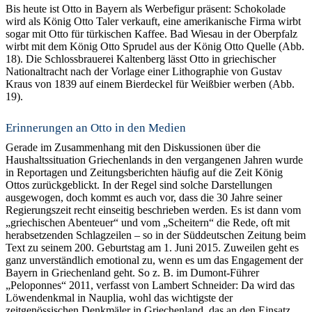
Bis heute ist Otto in Bayern als Werbefigur präsent: Schokolade
wird als König Otto Taler verkauft, eine amerikanische Firma wirbt
sogar mit Otto für türkischen Kaffee. Bad Wiesau in der Oberpfalz
wirbt mit dem König Otto Sprudel aus der König Otto Quelle (Abb.
18). Die Schlossbrauerei Kaltenberg lässt Otto in griechischer
Nationaltracht nach der Vorlage einer Lithographie von Gustav
Kraus von 1839 auf einem Bierdeckel für Weißbier werben (Abb.
19).
Erinnerungen an Otto in den Medien
Gerade im Zusammenhang mit den Diskussionen über die
Haushaltssituation Griechenlands in den vergangenen Jahren wurde
in Reportagen und Zeitungsberichten häufig auf die Zeit König
Ottos zurückgeblickt. In der Regel sind solche Darstellungen
ausgewogen, doch kommt es auch vor, dass die 30 Jahre seiner
Regierungszeit recht einseitig beschrieben werden. Es ist dann vom
„griechischen Abenteuer“ und vom „Scheitern“ die Rede, oft mit
herabsetzenden Schlagzeilen – so in der Süddeutschen Zeitung beim
Text zu seinem 200. Geburtstag am 1. Juni 2015. Zuweilen geht es
ganz unverständlich emotional zu, wenn es um das Engagement der
Bayern in Griechenland geht. So z. B. im Dumont-Führer
„Peloponnes“ 2011, verfasst von Lambert Schneider: Da wird das
Löwendenkmal in Nauplia, wohl das wichtigste der
zeitgenössischen Denkmäler in Griechenland, das an den Einsatz