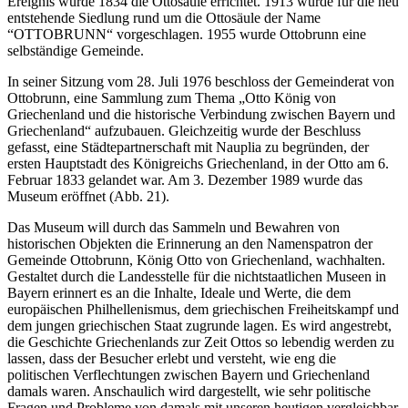
Ereignis wurde 1834 die Ottosäule errichtet. 1913 wurde für die neu
entstehende Siedlung rund um die Ottosäule der Name
“OTTOBRUNN“ vorgeschlagen. 1955 wurde Ottobrunn eine
selbständige Gemeinde.
In seiner Sitzung vom 28. Juli 1976 beschloss der Gemeinderat von
Ottobrunn, eine Sammlung zum Thema „Otto König von
Griechenland und die historische Verbindung zwischen Bayern und
Griechenland“ aufzubauen. Gleichzeitig wurde der Beschluss
gefasst, eine Städtepartnerschaft mit Nauplia zu begründen, der
ersten Hauptstadt des Königreichs Griechenland, in der Otto am 6.
Februar 1833 gelandet war. Am 3. Dezember 1989 wurde das
Museum eröffnet (Abb. 21).
Das Museum will durch das Sammeln und Bewahren von
historischen Objekten die Erinnerung an den Namenspatron der
Gemeinde Ottobrunn, König Otto von Griechenland, wachhalten.
Gestaltet durch die Landesstelle für die nichtstaatlichen Museen in
Bayern erinnert es an die Inhalte, Ideale und Werte, die dem
europäischen Philhellenismus, dem griechischen Freiheitskampf und
dem jungen griechischen Staat zugrunde lagen. Es wird angestrebt,
die Geschichte Griechenlands zur Zeit Ottos so lebendig werden zu
lassen, dass der Besucher erlebt und versteht, wie eng die
politischen Verflechtungen zwischen Bayern und Griechenland
damals waren. Anschaulich wird dargestellt, wie sehr politische
Fragen und Probleme von damals mit unseren heutigen vergleichbar