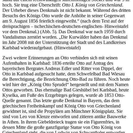
hoch. Sie trug eine Überschrift:
Otto I. König von Griechenland
.
Der Urheber dieses Denkmals ist nicht bekannt. Während des dritten
Besuchs des Königs Otto wurde die Anhöhe in seiner Gegenwart
am 9. August 1856 feierlich eingeweiht.“ (nach dem Text auf der
dreisprachigen – tschechischen-deutschen-englischen- Hinweistafel
vor dem Denkmal.) (Abb. 5). Das Denkmal war nach 1959 durch
Vandalismus zerstört worden. „Die Kurwälder haben das Denkmal
im Jahr 2008 mit der Unterstützung der Stadt und des Landkreises
Karlsbad wiederaufgebaut. (Hinweistafel)
Zwei weitere Erinnerungen an Otto verbinden sich mit seinen
Aufenthalten in Karlsbad: 1836 erteilte Otto auf Antrag des
bayerischen Bergrates Andreas Edler und Ritter von Dippel, der
Otto in Karlsbad aufgesucht hatte, dem Schwefelbad Bad Wiesau
die Berechtigung, die Bezeichnung Otto-Bad zu führen. Noch heute
wird hier der „König Otto Sprudel“ hergestellt und mit dem Namen
Ottos geworben. Das ehemalige Bad Gieshübel bei Karlsbad, heute
Kyselka, am Fuße des Erzgebirges gelegen, wurde ab 1853 Otto-
Quelle genannt. Das letzte große Denkmal in Bayern, das dem
griechischen Freiheitskampf und König Otto von Griechenland
gewidmet ist, sind die Propyläen am Münchner Königsplatz. Sie
sind von Leo von Klenze entworfen und zitieren antike Bauwerke
in Athen. In ihrem Giebeldreieck tragen sie ein Figurenfries, in
dessen Mitte die große ganzfigurige Statue von Otto König von
Griechenland steht, die von Ludwig von Schwanthaler entworfen