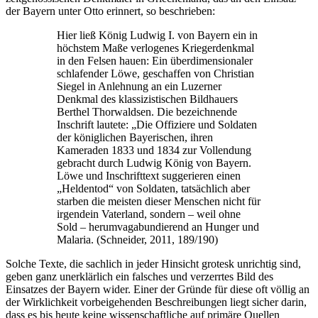
der Bayern unter Otto erinnert, so beschrieben:
Hier ließ König Ludwig I. von Bayern ein in
höchstem Maße verlogenes Kriegerdenkmal
in den Felsen hauen: Ein überdimensionaler
schlafender Löwe, geschaffen von Christian
Siegel in Anlehnung an ein Luzerner
Denkmal des klassizistischen Bildhauers
Berthel Thorwaldsen. Die bezeichnende
Inschrift lautete: „Die Offiziere und Soldaten
der königlichen Bayerischen, ihren
Kameraden 1833 und 1834 zur Vollendung
gebracht durch Ludwig König von Bayern.
Löwe und Inschrifttext suggerieren einen
„Heldentod“ von Soldaten, tatsächlich aber
starben die meisten dieser Menschen nicht für
irgendein Vaterland, sondern – weil ohne
Sold – herumvagabundierend an Hunger und
Malaria. (Schneider, 2011, 189/190)
Solche Texte, die sachlich in jeder Hinsicht grotesk unrichtig sind,
geben ganz unerklärlich ein falsches und verzerrtes Bild des
Einsatzes der Bayern wider. Einer der Gründe für diese oft völlig an
der Wirklichkeit vorbeigehenden Beschreibungen liegt sicher darin,
dass es bis heute keine wissenschaftliche auf primäre Quellen