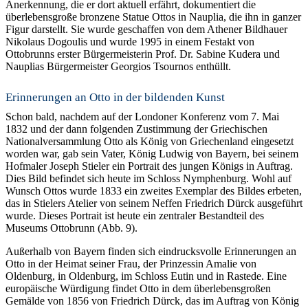
Anerkennung, die er dort aktuell erfährt, dokumentiert die
überlebensgroße bronzene Statue Ottos in Nauplia, die ihn in ganzer
Figur darstellt. Sie wurde geschaffen von dem Athener Bildhauer
Nikolaus Dogoulis und wurde 1995 in einem Festakt von
Ottobrunns erster Bürgermeisterin Prof. Dr. Sabine Kudera und
Nauplias Bürgermeister Georgios Tsournos enthüllt.
Erinnerungen an Otto in der bildenden Kunst
Schon bald, nachdem auf der Londoner Konferenz vom 7. Mai
1832 und der dann folgenden Zustimmung der Griechischen
Nationalversammlung Otto als König von Griechenland eingesetzt
worden war, gab sein Vater, König Ludwig von Bayern, bei seinem
Hofmaler Joseph Stieler ein Portrait des jungen Königs in Auftrag.
Dies Bild befindet sich heute im Schloss Nymphenburg. Wohl auf
Wunsch Ottos wurde 1833 ein zweites Exemplar des Bildes erbeten,
das in Stielers Atelier von seinem Neffen Friedrich Dürck ausgeführt
wurde. Dieses Portrait ist heute ein zentraler Bestandteil des
Museums Ottobrunn (Abb. 9).
Außerhalb von Bayern finden sich eindrucksvolle Erinnerungen an
Otto in der Heimat seiner Frau, der Prinzessin Amalie von
Oldenburg, in Oldenburg, im Schloss Eutin und in Rastede. Eine
europäische Würdigung findet Otto in dem überlebensgroßen
Gemälde von 1856 von Friedrich Dürck, das im Auftrag von König