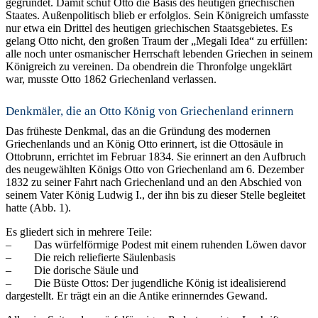
gegründet. Damit schuf Otto die Basis des heutigen griechischen
Staates. Außenpolitisch blieb er erfolglos. Sein Königreich umfasste
nur etwa ein Drittel des heutigen griechischen Staatsgebietes. Es
gelang Otto nicht, den großen Traum der „Megali Idea“ zu erfüllen:
alle noch unter osmanischer Herrschaft lebenden Griechen in seinem
Königreich zu vereinen. Da obendrein die Thronfolge ungeklärt
war, musste Otto 1862 Griechenland verlassen.
Denkmäler, die an Otto König von Griechenland erinnern
Das früheste Denkmal, das an die Gründung des modernen
Griechenlands und an König Otto erinnert, ist die Ottosäule in
Ottobrunn, errichtet im Februar 1834. Sie erinnert an den Aufbruch
des neugewählten Königs Otto von Griechenland am 6. Dezember
1832 zu seiner Fahrt nach Griechenland und an den Abschied von
seinem Vater König Ludwig I., der ihn bis zu dieser Stelle begleitet
hatte (Abb. 1).
Es gliedert sich in mehrere Teile:
– Das würfelförmige Podest mit einem ruhenden Löwen davor
– Die reich reliefierte Säulenbasis
– Die dorische Säule und
– Die Büste Ottos: Der jugendliche König ist idealisierend
dargestellt. Er trägt ein an die Antike erinnerndes Gewand.