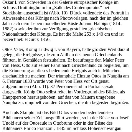
Oskar I. von Schweden in der Galerie europäischer Könige im
Schloss Drottningholm im „Salle des Contemporains“ bei
Stockholm ausgestellt ist (Abb. 10). Dürck vollendete das Portrait in
Abwesenheit des Königs nach Photovorlagen, nach der im gleichen
Jahr nach dem Leben modellierten Büste Johann Halbigs (1814-
1882) sowie der ihm zur Verfügung gestellten griechischen
Nationaltracht des Königs. Es hat die Maße 253 x 140 cm und ist
bezeichnet: FDürck 1856.
Ottos Vater, König Ludwig I. von Bayern, hatte größten Wert darauf
gelegt, die Ereignisse, die zum Aufbau des neuen Griechenlands
führten, in Gemälden festzuhalten. Er beauftragte den Maler Peter
von Hess, Otto auf seiner Fahrt nach Griechenland zu begleiten, um
die Erinnerung an dieses bedeutende Ereignis auch in München
anschaulich zu machen. Der triumphale Einzug Ottos in Nauplia am
6. Februar 1833 wurde von Peter von Hess vor Ort genau
aufgenommen (Abb. 11). 37 Personen sind in Portraits exakt
dargestellt. König Otto selbst reitet im Vordergrund des Bildes, als
Hauptperson herausgehoben, auf das von Mauern umgebene
Nauplia zu, umjubelt von den Griechen, die ihn begeistert begrüßen.
Auch als Skulptur ist das Bild Ottos von den bedeutendsten
Bildhauern seiner Zeit ausgeführt worden, so in der Büste von Josef
Unold auf der Ottosäule in Ottobrunn oder in der Büste des
Bildhauers Enrico Franzoni, 1835 im Schloss Hohenschwangau.