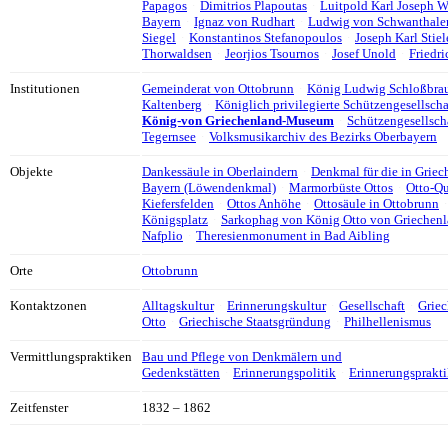
Papagos
Dimitrios Plapoutas
Luitpold Karl Joseph W
Bayern
Ignaz von Rudhart
Ludwig von Schwanthale
Siegel
Konstantinos Stefanopoulos
Joseph Karl Stiel
Thorwaldsen
Jeorjios Tsournos
Josef Unold
Friedr
Institutionen
Gemeinderat von Ottobrunn
König Ludwig Schloßbrau
Kaltenberg
Königlich privilegierte Schützengesellsc
König-von Griechenland-Museum
Schützengesellsch
Tegernsee
Volksmusikarchiv des Bezirks Oberbayern
Objekte
Dankessäule in Oberlaindern
Denkmal für die in Griec
Bayern (Löwendenkmal)
Marmorbüste Ottos
Otto-Qu
Kiefersfelden
Ottos Anhöhe
Ottosäule in Ottobrunn
Königsplatz
Sarkophag von König Otto von Griechen
Nafplio
Theresienmonument in Bad Aibling
Orte
Ottobrunn
Kontaktzonen
Alltagskultur
Erinnerungskultur
Gesellschaft
Griec
Otto
Griechische Staatsgründung
Philhellenismus
Vermittlungspraktiken
Bau und Pflege von Denkmälern und
Gedenkstätten
Erinnerungspolitik
Erinnerungsprakt
Zeitfenster
1832 – 1862