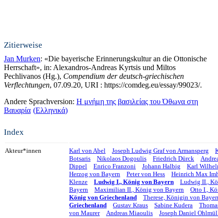
Zitierweise
Jan Murken
: «Die bayerische Erinnerungskultur an die Ottonische
Herrschaft», in: Alexandros-Andreas Kyrtsis und Miltos
Pechlivanos (Hg.),
Compendium der deutsch-griechischen
Verflechtungen
, 07.09.20, URI : https://comdeg.eu/essay/99023/.
Andere Sprachversion:
Η μνήμη της βασιλείας του Όθωνα στη
Βαυαρία
Ελληνικά
Index
Akteur*innen
Karl von Abel
Joseph Ludwig Graf von Armansperg
K
Botsaris
Nikolaos Dogoulis
Friedrich Dürck
Andrea
Dippel
Enrico Franzoni
Johann Halbig
Karl Wilhe
Herzog von Bayern
Peter von Hess
Heinrich Max Im
Klenze
Ludwig I., König von Bayern
Ludwig II., K
Bayern
Maximilian II., König von Bayern
Otto I., K
König von Griechenland
Therese, Königin von Bayer
Griechenland
Gustav Kraus
Sabine Kudera
Thomas
von Maurer
Andreas Miaoulis
Joseph Daniel Ohlmül