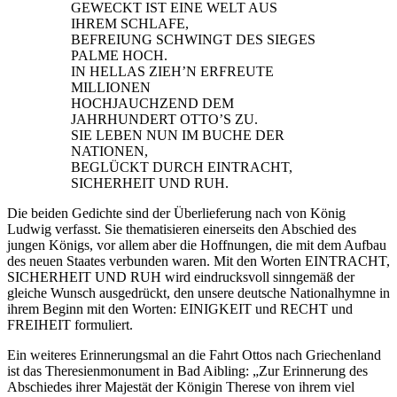
GEWECKT IST EINE WELT AUS
IHREM SCHLAFE,
BEFREIUNG SCHWINGT DES SIEGES
PALME HOCH.
IN HELLAS ZIEH’N ERFREUTE
MILLIONEN
HOCHJAUCHZEND DEM
JAHRHUNDERT OTTO’S ZU.
SIE LEBEN NUN IM BUCHE DER
NATIONEN,
BEGLÜCKT DURCH EINTRACHT,
SICHERHEIT UND RUH.
Die beiden Gedichte sind der Überlieferung nach von König
Ludwig verfasst. Sie thematisieren einerseits den Abschied des
jungen Königs, vor allem aber die Hoffnungen, die mit dem Aufbau
des neuen Staates verbunden waren. Mit den Worten EINTRACHT,
SICHERHEIT UND RUH wird eindrucksvoll sinngemäß der
gleiche Wunsch ausgedrückt, den unsere deutsche Nationalhymne in
ihrem Beginn mit den Worten: EINIGKEIT und RECHT und
FREIHEIT formuliert.
Ein weiteres Erinnerungsmal an die Fahrt Ottos nach Griechenland
ist das Theresienmonument in Bad Aibling: „Zur Erinnerung des
Abschiedes ihrer Majestät der Königin Therese von ihrem viel