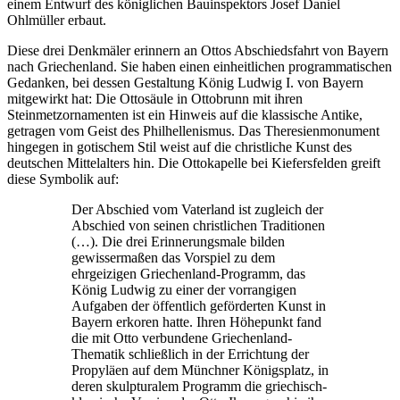
einem Entwurf des königlichen Bauinspektors Josef Daniel
Ohlmüller erbaut.
Diese drei Denkmäler erinnern an Ottos Abschiedsfahrt von Bayern
nach Griechenland. Sie haben einen einheitlichen programmatischen
Gedanken, bei dessen Gestaltung König Ludwig I. von Bayern
mitgewirkt hat: Die Ottosäule in Ottobrunn mit ihren
Steinmetzornamenten ist ein Hinweis auf die klassische Antike,
getragen vom Geist des Philhellenismus. Das Theresienmonument
hingegen in gotischem Stil weist auf die christliche Kunst des
deutschen Mittelalters hin. Die Ottokapelle bei Kiefersfelden greift
diese Symbolik auf:
Der Abschied vom Vaterland ist zugleich der
Abschied von seinen christlichen Traditionen
(…). Die drei Erinnerungsmale bilden
gewissermaßen das Vorspiel zu dem
ehrgeizigen Griechenland-Programm, das
König Ludwig zu einer der vorrangigen
Aufgaben der öffentlich geförderten Kunst in
Bayern erkoren hatte. Ihren Höhepunkt fand
die mit Otto verbundene Griechenland-
Thematik schließlich in der Errichtung der
Propyläen auf dem Münchner Königsplatz, in
deren skulpturalem Programm die griechisch-