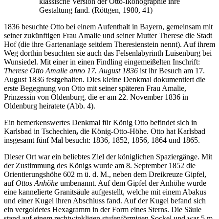
klassische Version der Otto-Ikonographie ihre
Gestaltung fand. (Röttgen, 1980, 41)
1836 besuchte Otto bei einem Aufenthalt in Bayern, gemeinsam mit
seiner zukünftigen Frau Amalie und seiner Mutter Therese die Stadt
Hof (die ihre Gartenanlage seitdem Theresienstein nennt). Auf ihrem
Weg dorthin besuchten sie auch das Felsenlabyrinth Luisenburg bei
Wunsiedel. Mit einer in einen Findling eingemeißelten Inschrift:
Therese Otto Amalie anno 17. August 1836
ist ihr Besuch am 17.
August 1836 festgehalten. Dies kleine Denkmal dokumentiert die
erste Begegnung von Otto mit seiner späteren Frau Amalie,
Prinzessin von Oldenburg, die er am 22. November 1836 in
Oldenburg heiratete (Abb. 4).
Ein bemerkenswertes Denkmal für König Otto befindet sich in
Karlsbad in Tschechien
,
die König-Otto-Höhe. Otto hat Karlsbad
insgesamt fünf Mal besucht: 1836, 1852, 1856, 1864 und 1865.
Dieser Ort war ein beliebtes Ziel der königlichen Spaziergänge. Mit
der Zustimmung des Königs wurde am 8. September 1852 die
Orientierungshöhe 602 m ü. d. M., neben dem Dreikreuze Gipfel,
auf
Ottos Anhöhe
umbenannt. Auf dem Gipfel der Anhöhe wurde
eine kannelierte Granitsäule aufgestellt, welche mit einem Abakus
und einer Kugel ihren Abschluss fand. Auf der Kugel befand sich
ein vergoldetes Hexagramm in der Form eines Sterns. Die Säule
stand auf einem rechtwinkligen stufenförmigen Sockel und war 5 m