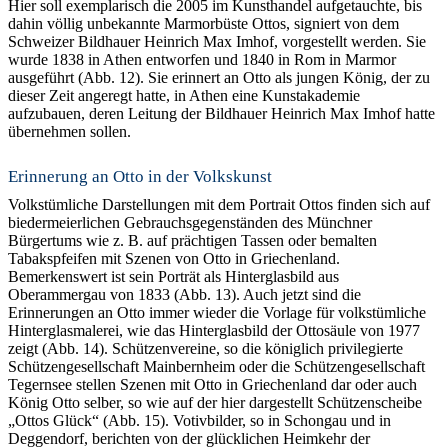
Hier soll exemplarisch die 2005 im Kunsthandel aufgetauchte, bis
dahin völlig unbekannte Marmorbüste Ottos, signiert von dem
Schweizer Bildhauer Heinrich Max Imhof, vorgestellt werden. Sie
wurde 1838 in Athen entworfen und 1840 in Rom in Marmor
ausgeführt (Abb. 12). Sie erinnert an Otto als jungen König, der zu
dieser Zeit angeregt hatte, in Athen eine Kunstakademie
aufzubauen, deren Leitung der Bildhauer Heinrich Max Imhof hatte
übernehmen sollen.
Erinnerung an Otto in der Volkskunst
Volkstümliche Darstellungen mit dem Portrait Ottos finden sich auf
biedermeierlichen Gebrauchsgegenständen des Münchner
Bürgertums wie z. B. auf prächtigen Tassen oder bemalten
Tabakspfeifen mit Szenen von Otto in Griechenland.
Bemerkenswert ist sein Porträt als Hinterglasbild aus
Oberammergau von 1833 (Abb. 13). Auch jetzt sind die
Erinnerungen an Otto immer wieder die Vorlage für volkstümliche
Hinterglasmalerei, wie das Hinterglasbild der Ottosäule von 1977
zeigt (Abb. 14). Schützenvereine, so die königlich privilegierte
Schützengesellschaft Mainbernheim oder die Schützengesellschaft
Tegernsee stellen Szenen mit Otto in Griechenland dar oder auch
König Otto selber, so wie auf der hier dargestellt Schützenscheibe
„Ottos Glück“ (Abb. 15). Votivbilder, so in Schongau und in
Deggendorf, berichten von der glücklichen Heimkehr der