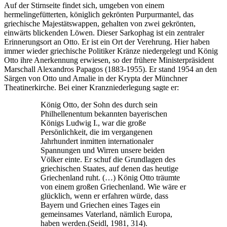
Auf der Stirnseite findet sich, umgeben von einem
hermelingefütterten, königlich gekrönten Purpurmantel, das
griechische Majestätswappen, gehalten von zwei gekrönten,
einwärts blickenden Löwen. Dieser Sarkophag ist ein zentraler
Erinnerungsort an Otto. Er ist ein Ort der Verehrung. Hier haben
immer wieder griechische Politiker Kränze niedergelegt und König
Otto ihre Anerkennung erwiesen, so der frühere Ministerpräsident
Marschall Alexandros Papagos (1883-1955). Er stand 1954 an den
Särgen von Otto und Amalie in der Krypta der Münchner
Theatinerkirche. Bei einer Kranzniederlegung sagte er:
König Otto, der Sohn des durch sein
Philhellenentum bekannten bayerischen
Königs Ludwig I., war die große
Persönlichkeit, die im vergangenen
Jahrhundert inmitten internationaler
Spannungen und Wirren unsere beiden
Völker einte. Er schuf die Grundlagen des
griechischen Staates, auf denen das heutige
Griechenland ruht. (…) König Otto träumte
von einem großen Griechenland. Wie wäre er
glücklich, wenn er erfahren würde, dass
Bayern und Griechen eines Tages ein
gemeinsames Vaterland, nämlich Europa,
haben werden.(Seidl, 1981, 314).