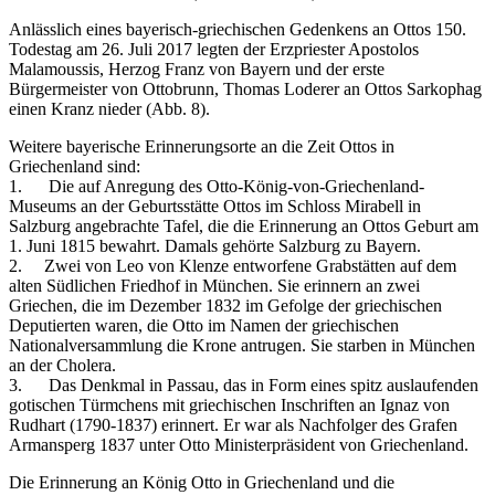
Anlässlich eines bayerisch-griechischen Gedenkens an Ottos 150.
Todestag am 26. Juli 2017 legten der Erzpriester Apostolos
Malamoussis, Herzog Franz von Bayern und der erste
Bürgermeister von Ottobrunn, Thomas Loderer an Ottos Sarkophag
einen Kranz nieder (Abb. 8).
Weitere bayerische Erinnerungsorte an die Zeit Ottos in
Griechenland sind:
1. Die auf Anregung des Otto-König-von-Griechenland-
Museums an der Geburtsstätte Ottos im Schloss Mirabell in
Salzburg angebrachte Tafel, die die Erinnerung an Ottos Geburt am
1. Juni 1815 bewahrt. Damals gehörte Salzburg zu Bayern.
2. Zwei von Leo von Klenze entworfene Grabstätten auf dem
alten Südlichen Friedhof in München. Sie erinnern an zwei
Griechen, die im Dezember 1832 im Gefolge der griechischen
Deputierten waren, die Otto im Namen der griechischen
Nationalversammlung die Krone antrugen. Sie starben in München
an der Cholera.
3. Das Denkmal in Passau, das in Form eines spitz auslaufenden
gotischen Türmchens mit griechischen Inschriften an Ignaz von
Rudhart (1790-1837) erinnert. Er war als Nachfolger des Grafen
Armansperg 1837 unter Otto Ministerpräsident von Griechenland.
Die Erinnerung an König Otto in Griechenland und die