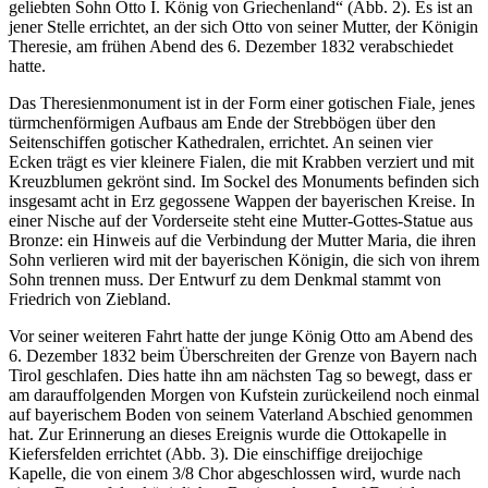
geliebten Sohn Otto I. König von Griechenland“ (Abb. 2). Es ist an
jener Stelle errichtet, an der sich Otto von seiner Mutter, der Königin
Theresie, am frühen Abend des 6. Dezember 1832 verabschiedet
hatte.
Das Theresienmonument ist in der Form einer gotischen Fiale, jenes
türmchenförmigen Aufbaus am Ende der Strebbögen über den
Seitenschiffen gotischer Kathedralen, errichtet. An seinen vier
Ecken trägt es vier kleinere Fialen, die mit Krabben verziert und mit
Kreuzblumen gekrönt sind. Im Sockel des Monuments befinden sich
insgesamt acht in Erz gegossene Wappen der bayerischen Kreise. In
einer Nische auf der Vorderseite steht eine Mutter-Gottes-Statue aus
Bronze: ein Hinweis auf die Verbindung der Mutter Maria, die ihren
Sohn verlieren wird mit der bayerischen Königin, die sich von ihrem
Sohn trennen muss. Der Entwurf zu dem Denkmal stammt von
Friedrich von Ziebland.
Vor seiner weiteren Fahrt hatte der junge König Otto am Abend des
6. Dezember 1832 beim Überschreiten der Grenze von Bayern nach
Tirol geschlafen. Dies hatte ihn am nächsten Tag so bewegt, dass er
am darauffolgenden Morgen von Kufstein zurückeilend noch einmal
auf bayerischem Boden von seinem Vaterland Abschied genommen
hat. Zur Erinnerung an dieses Ereignis wurde die Ottokapelle in
Kiefersfelden errichtet (Abb. 3). Die einschiffige dreijochige
Kapelle, die von einem 3/8 Chor abgeschlossen wird, wurde nach