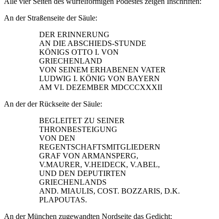
Alle vier Seiten des würfelförmigen Podestes zeigen Inschriften:
An der Straßenseite der Säule:
DER ERINNERUNG
AN DIE ABSCHIEDS-STUNDE
KÖNIGS OTTO I. VON
GRIECHENLAND
VON SEINEM ERHABENEN VATER
LUDWIG I. KÖNIG VON BAYERN
AM VI. DEZEMBER MDCCCXXXII
An der der Rückseite der Säule:
BEGLEITET ZU SEINER
THRONBESTEIGUNG
VON DEN
REGENTSCHAFTSMITGLIEDERN
GRAF VON ARMANSPERG,
V.MAURER, V.HEIDECK, V.ABEL,
UND DEN DEPUTIRTEN
GRIECHENLANDS
AND. MIAULIS, COST. BOZZARIS, D.K.
PLAPOUTAS.
An der München zugewandten Nordseite das Gedicht: