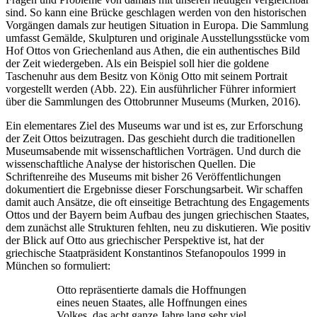
sind. So kann eine Brücke geschlagen werden von den historischen
Vorgängen damals zur heutigen Situation in Europa. Die Sammlung
umfasst Gemälde, Skulpturen und originale Ausstellungsstücke vom
Hof Ottos von Griechenland aus Athen, die ein authentisches Bild
der Zeit wiedergeben. Als ein Beispiel soll hier die goldene
Taschenuhr aus dem Besitz von König Otto mit seinem Portrait
vorgestellt werden (Abb. 22). Ein ausführlicher Führer informiert
über die Sammlungen des Ottobrunner Museums (Murken, 2016).
Ein elementares Ziel des Museums war und ist es, zur Erforschung
der Zeit Ottos beizutragen. Das geschieht durch die traditionellen
Museumsabende mit wissenschaftlichen Vorträgen. Und durch die
wissenschaftliche Analyse der historischen Quellen. Die
Schriftenreihe des Museums mit bisher 26 Veröffentlichungen
dokumentiert die Ergebnisse dieser Forschungsarbeit. Wir schaffen
damit auch Ansätze, die oft einseitige Betrachtung des Engagements
Ottos und der Bayern beim Aufbau des jungen griechischen Staates,
dem zunächst alle Strukturen fehlten, neu zu diskutieren. Wie positiv
der Blick auf Otto aus griechischer Perspektive ist, hat der
griechische Staatpräsident Konstantinos Stefanopoulos 1999 in
München so formuliert:
Otto repräsentierte damals die Hoffnungen
eines neuen Staates, alle Hoffnungen eines
Volkes, das acht ganze Jahre lang sehr viel