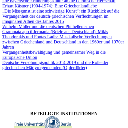
Die bayerische Erinnerungskultur an die Ottonische Herrschaft
Erhart Kästner (1904-1974): Eine Griechenlandliebe
„Die Missgunst ist eine schwierige Kunst“: ein Rückblick auf die
Vergangenheit der deutsch-griechischen Verflechtungen im
imaginären Athen des Jahres 2015
Wilhelm Müller und die deutschen Philhellenismen
Grammata apo ti Jermania (Briefe aus Deutschland). Mikis
Theodorakis und Fontas Ladis: Musikalische Verflechtungen
zwischen Griechenland und Deutschland in den 1960er und 1970er
Jahren
Vergangenheitsbewältigung und gemeinsamer Weg in die
Europäische Union
Deutsche Versöhnungspolitik 2014-2019 und die Rolle der
griechischen Märtyrergemeinden (Opferdörfer)
BETEILIGTE INSTITUTIONEN