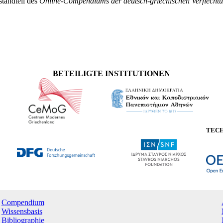
standteil des
Online-Compendiums der deutsch-griechischen Verflecht
BETEILIGTE INSTITUTIONEN
TEC
Compendium
Wissensbasis
Bibliographie