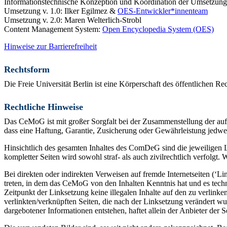
Informationstechnische Konzeption und Koordination der Umsetzung
Umsetzung v. 1.0: Ilker Egilmez &
OES-Entwickler*innenteam
Umsetzung v. 2.0: Maren Welterlich-Strobl
Content Management System:
Open Encyclopedia System (OES)
Hinweise zur Barrierefreiheit
Rechtsform
Die Freie Universität Berlin ist eine Körperschaft des öffentlichen 
Rechtliche Hinweise
Das CeMoG ist mit großer Sorgfalt bei der Zusammenstellung der auf
dass eine Haftung, Garantie, Zusicherung oder Gewährleistung jedwede
Hinsichtlich des gesamten Inhaltes des ComDeG sind die jeweiligen 
kompletter Seiten wird sowohl straf- als auch zivilrechtlich verfolgt.
Bei direkten oder indirekten Verweisen auf fremde Internetseiten (‘L
treten, in dem das CeMoG von den Inhalten Kenntnis hat und es tech
Zeitpunkt der Linksetzung keine illegalen Inhalte auf den zu verlin
verlinkten/verknüpften Seiten, die nach der Linksetzung verändert wur
dargebotener Informationen entstehen, haftet allein der Anbieter der 