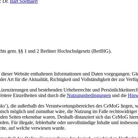
: Dr.
Bart Soethaert
Rechts gem. §§ 1 und 2 Berliner Hochschulgesetz (BerlHG).
 dieser Website enthaltenen Informationen und Daten vorgegangen. Gle
r Art für die Aktualität, Richtigkeit und Vollständigkeit der zur Verfü
Lizenzierungen und bestehenden Urheberrechte und Persönlichkeitsrech
 Weitere Einzelheiten sind durch die
Nutzungsbedingungen
und die
Hinw
inks’), die außerhalb des Verantwortungsbereiches des CeMoG liegen, w
nisch möglich und zumutbar wäre, die Nutzung im Falle rechtswidriger
kenden Seiten erkennbar waren. Deshalb distanziert sich das CeMoG hie
den. Für illegale, fehlerhafte oder unvollständige Inhalte und insbeso
Seite, auf welche verwiesen wurde.