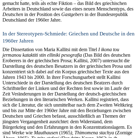
gemacht hatte, teils als echte Fiktion – das Bild des griechischen
Arbeiters in Deutschland sowie das eines neuen Menschentyps, des
Deutschen
in der Position des
Gastgebers
in der Bundesrepublik
Deutschland der 1960er Jahre.
In der Stereotypen-Schmiede: Griechen und Deutsche in den
1960er Jahren
Die Dissertation von Maria Kallitsi mit dem Titel
I ikona tou
jermanou kataktiti stin elliniki pesografia
(Das Bild des deutschen
Eroberers in der griechischen Prosa; Kallitsi, 2007) untersucht die
Darstellung des deutschen Besatzers in der griechischen Prosa und
konzentriert sich dabei auf ein Korpus griechischer Texte aus den
Jahren 1943 bis 2000. In ihrer Forschungsarbeit stellt Kallitsi
Unterschiede in der Darstellung des deutschen Beatzers durch
Schriftsteller der Linken und der Rechten fest sowie im Laufe der
Zeit Veränderungen in der Darstellung der deutsch-griechischen
Beziehungen in den literarischen Werken. Kallitsi registriert, dass
sich die Literatur, die sich unmittelbar nach dem Zweiten Weltkrieg
und bis zur Mitte der 1960er Jahre mit den Beziehungen zwischen
Deutschen und Griechen befasst, ausschließlich an Themen der
jüngsten Vergangenheit ausrichtet: dem Widerstand, dem
Bürgerkrieg und den Erfahrungen in den Konzentrationslagern. Es
sind Werke wie
Mauthausen
(1965
), Thimomena stachya
(Zornige