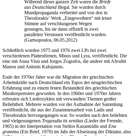
Während dieser ganzen Zeit waren die
Briefe
aus Deutschland
illegal. Sie wurden durch
Mundpropaganda verbreitet und von den in
Theodorakis‘ Werk „Eingeweihten“ mit leiser
Stimme auf verschlungenen Wegen
gesungen, bis sie dann offiziell in zwei
parallelen Versionen veröffentlicht wurden.
(Gartsopoulos, 06.05.2012)
Schließlich wurden 1975 und 1976 zwei LPs bei zwei
verschiedenen Plattenfirmen, Minos und Lyra, veröffentlicht. Die
eine mit Anna Vissi und Jorgos Zografos, die andere mit Afroditi
Manou und Antonis Kalojannis.
Ende der 1970er Jahre war die Migration der griechischen
Arbeitskräfte nach Deutschland ein
Topos
der neugriechischen
Erfahrung und zu einem festen Bestandteil des griechischen
Musikrepertoires geworden. In den 1960er und 1970er Jahren
erfreuten sich Liederzyklen mit verwandten Themen großer
Beliebtheit. Mehrere wurden vor der Aufnahme der Sammlung
veröffentlicht, die aus der Zusammenarbeit von Ladis und
Theodorakis hervorgegangen war. So wurden nach den beliebten
und vielgesungenen
Tragoudia tis xenitias
(Lieder der Fremde,
1965) in der Interpretation von Stelios Kazantzidis und
Ena
gramma
(Ein Brief, 1970) im Jahr der Absetzung der Diktatur, also