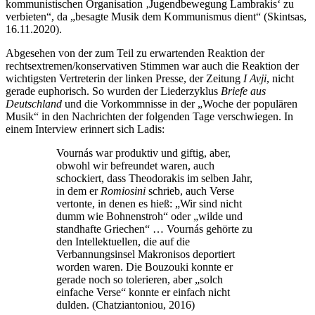
kommunistischen Organisation ‚Jugendbewegung Lambrakis‘ zu
verbieten“, da „besagte Musik dem Kommunismus dient“ (Skintsas,
16.11.2020).
Abgesehen von der zum Teil zu erwartenden Reaktion der
rechtsextremen/konservativen Stimmen war auch die Reaktion der
wichtigsten Vertreterin der linken Presse, der Zeitung
I Avji
, nicht
gerade euphorisch. So wurden der Liederzyklus
Briefe aus
Deutschland
und die Vorkommnisse in der „Woche der populären
Musik“ in den Nachrichten der folgenden Tage verschwiegen. In
einem Interview erinnert sich Ladis:
Vournás war produktiv und giftig, aber,
obwohl wir befreundet waren, auch
schockiert, dass Theodorakis im selben Jahr,
in dem er
Romiosini
schrieb, auch Verse
vertonte, in denen es hieß: „Wir sind nicht
dumm wie Bohnenstroh“ oder „wilde und
standhafte Griechen“ … Vournás gehörte zu
den Intellektuellen, die auf die
Verbannungsinsel Makronisos deportiert
worden waren. Die Bouzouki konnte er
gerade noch so tolerieren, aber „solch
einfache Verse“ konnte er einfach nicht
dulden. (Chatziantoniou, 2016)