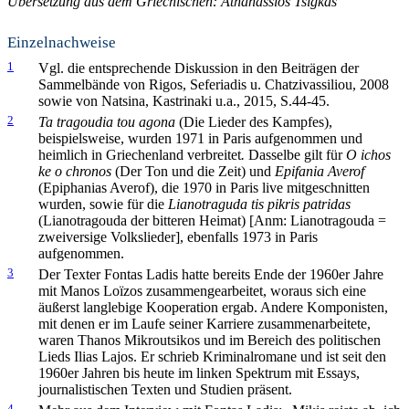
Übersetzung aus dem Griechischen: Athanassios Tsigkas
Einzelnachweise
1
Vgl. die entsprechende Diskussion in den Beiträgen der
Sammelbände von Rigos, Seferiadis u. Chatzivassiliou, 2008
sowie von Natsina, Kastrinaki u.a., 2015, S.44-45.
2
Ta tragoudia tou agona
(Die Lieder des Kampfes),
beispielsweise, wurden 1971 in Paris aufgenommen und
heimlich in Griechenland verbreitet
.
Dasselbe gilt für
O ichos
ke o chronos
(Der Ton und die Zeit) und
Epifania Averof
(Epiphanias Averof), die 1970 in Paris live mitgeschnitten
wurden, sowie für die
Lianotraguda tis pikris patridas
(Lianotragouda der bitteren Heimat) [Anm: Lianotragouda =
zweiversige Volkslieder], ebenfalls 1973 in Paris
aufgenommen.
3
Der Texter Fontas Ladis hatte bereits Ende der 1960er Jahre
mit Manos Loïzos zusammengearbeitet, woraus sich eine
äußerst langlebige Kooperation ergab. Andere Komponisten,
mit denen er im Laufe seiner Karriere zusammenarbeitete,
waren Thanos Mikroutsikos und im Bereich des politischen
Lieds Ilias Lajos. Er schrieb Kriminalromane und ist seit den
1960er Jahren bis heute im linken Spektrum mit Essays,
journalistischen Texten und Studien präsent.
4