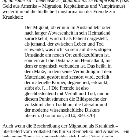
ap tin Amerika – metenastevsi, kapitalismos ke vampirismos
(Das
Geld aus Amerika – Migration, Kapitalismus und Vampirismus)
weiterführend die bildliche Transformation der Fremde zur
Krankheit:
Der Migrant, ob er nun im Ausland lebt oder
nach langer Abwesenheit in sein Heimatland
zurückkehrt, wird oft als Patient dargestellt,
als jemand, der zwischen Leben und Tod
schwankt, was nicht so sehr auf die widrigen
Umstände am neuen Ort zurückzuführen ist,
sondern auf die Distanz zum Heimatland, mit
dem er organisch verbunden ist. Das heißt, in
dem Maße, in dem seine Verbindung mit dem
Mutterland gestört und zerstört wird, zerfällt
der materielle Körper, degeneriert, erkrankt,
stirbt ab. […] Die Fremde ist also
gleichbedeutend mit Verfall und Tod, und in
diesem Punkt stimmen die Bildsprache der
volkstümlichen Tradition, die Literatur und
der moderne wissenschaftliche Diskurs
überein. (Ikonomou, 2014, 369-370)
Auch wenn die Beschreibung der Migration als Krankheit –
überliefert vom Volkslied bis hin zu Rembetiko und Amanes – ein
bekannter
Topos
ist, unterscheidet sich Ladis‘ Vers, der in