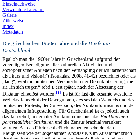
Einzelnachweise
Verwendete Literatur
Galerie
Zitierweise
Index
Metadaten
Die griechischen 1960er Jahre und die
Briefe aus
Deutschland
Egal ob man die 1960er Jahre in Griechenland aufgrund der
vorzeitigen Beendigung aller kulturellen Aktivitäten und
soziopolitischer Anliegen nach der Verhängung der Militärherrschaft
als
„
kurz und visionär“(Tsoukalas, 2008, 41-42) bezeichnet oder als
„lang“, weil die politischen Versprechen der Demokratisierung, die
sie „in sich trugen
“
(ebd.), erst später, nach der Absetzung der
1
Diktatur, eingelöst wurden:
Es ist für fast die gesamte westliche
Welt das Jahrzehnt der Bewegungen, des sozialen Wandels und des
politischen Protests, der Subversion, des Nonkonformismus und der
allgemeinen Infragestellung. Für Griechenland ist es jedoch auch
das Jahrzehnt, in dem der Antikommunismus, das
Funktionieren
parastaatlicher Strukturen
und die Zensur brachial verankert
wurden. All das führte schließlich, neben entscheidenden
Ereignissen wie der sogenannten Apostasie, zum Zusammenbruch
der demokratischen Institutionen, zu ihrer Aufhebung und zur