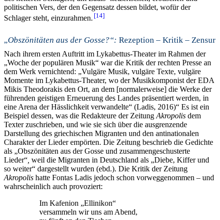
politischen Vers, der den Gegensatz dessen bildet, wofür der
14
Schlager steht, einzurahmen.
„
Obszönitäten aus der Gosse?“:
Rezeption – Kritik – Zensur
Nach ihrem ersten Auftritt im Lykabettus-Theater im Rahmen der
„Woche der populären Musik“ war die Kritik der rechten Presse an
dem Werk vernichtend: „Vulgäre Musik, vulgäre Texte, vulgäre
Momente im Lykabettus-Theater, wo der Musikkomponist der EDA
Mikis Theodorakis den Ort, an dem [normalerweise] die Werke der
führenden geistigen Erneuerung des Landes präsentiert werden, in
eine Arena der Hässlichkeit verwandelte“ (Ladis, 2016)“ Es ist ein
Beispiel dessen, was die Redakteure der Zeitung
Akropolis
dem
Texter zuschrieben, und wie sie sich über die ausgrenzende
Darstellung des griechischen Migranten und den antinationalen
Charakter der Lieder empörten. Die Zeitung beschrieb die Gedichte
als „Obszönitäten aus der Gosse und zusammengeschusterte
Lieder“
,
weil die Migranten in Deutschland als „Diebe, Kiffer und
so weiter“ dargestellt wurden (ebd.). Die Kritik der Zeitung
Akropolis
hatte Fontas Ladis jedoch schon vorweggenommen – und
wahrscheinlich auch provoziert:
Im Kafenion „Ellinikon“
versammeln wir uns am Abend,