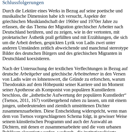
Schlussfolgerungen
Durch die Lektüre eines Werks in Bezug auf seine poetische und
musikalische Dimension habe ich versucht, Aspekte der
griechischen Musiklandschaft der 1960er und 1970er Jahre zu
erfassen, die das Thema der Migration griechischer Arbeiter nach
Deutschland berühren, und zu zeigen, wie in der vertonten, mit
proletarischer Ästhetik prall gefüllten und mit Erzählungen, die sich
um die Arbeit drehen, gespickten Lyrik von Ladis zwei unter
anderen Umständen zeitlich abweichende und manchmal stereotype
Bilder des deutschen Bürgers und des griechischen Migranten in
Deutschland koexistieren.
Nach der Untersuchung der textlichen Verflechtungen in Bezug auf
deutsche
Arbeitgeber
und griechische
Arbeitnehmer
in den Versen
von Ladis wäre es lohnenswert, die Gründe zu erforschen, warum
Theodorakis auf dem Höhepunkt seiner Karriere und im Moment
seiner Apotheose als Komponist von populären Kunstliedern
beschloss, die „ästhetische Aufwertung der populären Kunstlieder“
(Tsetsos, 2011, 167) vorübergehend ruhen zu lassen, um mit einem
jungen, unbedeutenden und ziemlich umstrittenen Dichter
zusammenzuarbeiten. Diese Entscheidung widerspricht, wenn man
dem von Tsetsos vorgeschlagenen Schema folgt, in gewisser Weise
seinem künstlerischen Programm und auch der Auswahl an
Dichtern, mit denen er zusammenarbeitete und die vom urbanen