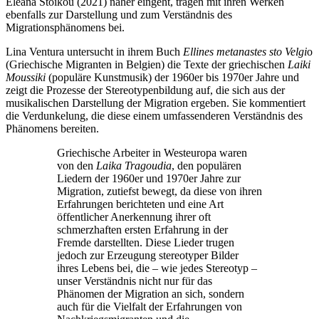
Eleana Stoikou (2021) näher eingeht, tragen mit ihren Werken
ebenfalls zur Darstellung und zum Verständnis des
Migrationsphänomens bei.
Lina Ventura untersucht in ihrem Buch
Ellines metanastes sto Velgi
o
(Griechische Migranten in Belgien) die Texte der griechischen
Laiki
Moussiki
(populäre Kunstmusik) der 1960er bis 1970er Jahre und
zeigt die Prozesse der Stereotypenbildung auf, die sich aus der
musikalischen Darstellung der Migration ergeben. Sie kommentiert
die Verdunkelung, die diese einem umfassenderen Verständnis des
Phänomens bereiten.
Griechische Arbeiter in Westeuropa waren
von den
Laika Tragoudia
, den populären
Liedern der 1960er und 1970er Jahre zur
Migration, zutiefst bewegt, da diese von ihren
Erfahrungen berichteten und eine Art
öffentlicher Anerkennung ihrer oft
schmerzhaften ersten Erfahrung in der
Fremde darstellten. Diese Lieder trugen
jedoch zur Erzeugung stereotyper Bilder
ihres Lebens bei, die – wie jedes Stereotyp –
unser Verständnis nicht nur für das
Phänomen der Migration an sich, sondern
auch für die Vielfalt der Erfahrungen von