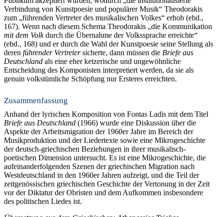
Publikum akzeptiert wurden, wodurch „die institutionalisierte
Verbindung von Kunstpoesie und populärer Musik“ Theodorakis
zum „führenden Vertreter des musikalischen Volkes“ erhob (ebd.,
167). Wenn nach diesem Schema Theodorakis „die Kommunikation
mit dem Volk
durch die Übernahme der Volkssprache erreichte“
(ebd., 168) und er durch die Wahl der Kunstpoesie seine Stellung als
deren
führender Vertreter
sicherte, dann müssen die
Briefe aus
Deutschland
als eine eher ketzerische und ungewöhnliche
Entscheidung des Komponisten interpretiert werden, da sie als
genuin volkstümliche Schöpfung nur Ersteres erreichten.
Zusammenfassung
Anhand der lyrischen Komposition von Fontas Ladis mit dem Titel
Briefe aus Deutschland
(1966) wurde eine Diskussion über die
Aspekte der Arbeitsmigration der 1960er Jahre im Bereich der
Musikproduktion und der Liedertexte sowie eine Mikrogeschichte
der deutsch-griechischen Beziehungen in ihrer musikalisch-
poetischen Dimension untersucht. Es ist eine Mikrogeschichte, die
aufeinanderfolgenden Szenen der griechischen Migration nach
Westdeutschland in den 1960er Jahren aufzeigt, und die Teil der
zeitgenössischen griechischen Geschichte der Vertonung in der Zeit
vor der Diktatur der Obristen und dem Aufkommen insbesondere
des politischen Liedes ist.