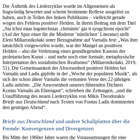
Die Ästhetik des Liederzyklus wurde im Allgemeinen als
fragwürdig bewertet und scheint bestimmte Reflexe ausgelöst zu
haben, auch in Teilen des linken Publikums – vielleicht gerade
wegen des Fehlens
positiver
Helden. In ihrem Beitrag mit dem Titel
„Sta ichni mias logotechnias ‚chrisimis‘ gia ti syngchroni epochi“
(Auf der Spur einer für die Moderne ’nützlichen‘ Literatur) stellt
Eleni Miliaronikolaki unter Bezugnahme auf Varnalis fest: „Was ihm
tatsächlich vorgeworfen wurde, war der Mangel an positiven
Helden – also die Verletzung eines grundlegenden Kanons der
proletarischen Kunst – und mehr noch eine formale, metaphysische
Interpretation des sozialistischen Realismus“ (Miliaronikolaki, 2019,
51). Die Gemeinsamkeit der Abwesenheit positiver Helden bei
Varnalis und Ladis gipfelte in der „Woche der populären Musik“, als
sich der schon ältere Varnalis die vertonten Verse des 22-jährigen
Ladis anhörte. „Die Anwesenheit unseres führenden Dichters
Kostas Varnalis als Ehrengast“, schrieben die Zeitungen, „und die
Uraufführung des neuen Liederzyklus von Mikis Theodorakis
Briefe aus Deutschland
nach Texten von Fontas Ladis dominierten
den gestrigen Abend“.
Briefe aus Deutschland
und andere Schallplatten über die
Fremde: Konvergenzen und Divergenzen
Bis Mitte der 1960er Jahre waren die Voraussetzungen für eine