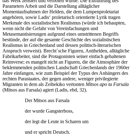
das Werk zensiert und verboten wurde. Die Einführung des
Parameters Arbeit und die Darstellung alltäglicher
Momentaufnahmen der Helden, die dem Lumpenproletariat
angehören, sowie Ladis‘ proletarisch orientierte Lyrik tragen
Merkmale des sozialistischen Realismus (würde ich behaupten,
wenn nicht die Gefahr von Vereinfachungen und
Metasemantisierungen aufgrund eines umstrittenen Begriffs
bestünde, der auf die gesamte Geschichte des sozialistischen
Realismus in Griechenland und dessen politisch-literarischen
Anspruch verweist). Brecht΄sche Figuren, Antihelden, alltägliche
Fabrikarbeiter, sind die Protagonisten seiner einfach gehaltenen
Reimverse; es mangelt nicht an Figuren, die die Atmosphäre der
beklemmenden politischen Landschaft Griechenlands der 1960er
Jahre einfangen, wie zum Beispiel der Typus des Anhängers des
rechten Parastaates, der gegen andere, weniger privilegierte
Migranten in dem als Zeibekiko vertonten
Mitsos apo ta Farsala
(Mitsos aus Farsala) agiert (Ladis, ebd, 32).
Der Mitsos aus Farsala
der wurde Gangsterboss,
der legt die Leute in Scharen um
und er spricht Deutsch.