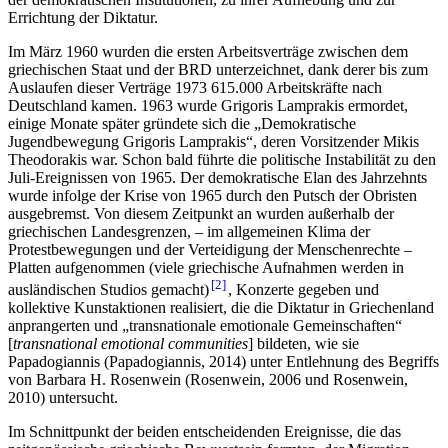
Errichtung der Diktatur.
Im März 1960 wurden die ersten Arbeitsverträge zwischen dem
griechischen Staat und der BRD unterzeichnet, dank derer bis zum
Auslaufen dieser Verträge 1973 615.000 Arbeitskräfte nach
Deutschland kamen. 1963 wurde Grigoris Lamprakis ermordet,
einige Monate später gründete sich die „Demokratische
Jugendbewegung Grigoris Lamprakis“, deren Vorsitzender Mikis
Theodorakis war. Schon bald führte die politische Instabilität zu den
Juli-Ereignissen von 1965. Der demokratische Elan des Jahrzehnts
wurde infolge der Krise von 1965 durch den Putsch der Obristen
ausgebremst. Von diesem Zeitpunkt an wurden außerhalb der
griechischen Landesgrenzen, – im allgemeinen Klima der
Protestbewegungen und der Verteidigung der Menschenrechte –
Platten aufgenommen (viele griechische Aufnahmen werden in
2
ausländischen Studios gemacht)
, Konzerte gegeben und
kollektive Kunstaktionen realisiert, die die Diktatur in Griechenland
anprangerten und „transnationale emotionale Gemeinschaften“
[
transnational emotional communities
] bildeten, wie sie
Papadogiannis (Papadogiannis, 2014) unter Entlehnung des Begriffs
von Barbara H. Rosenwein (Rosenwein, 2006 und Rosenwein,
2010) untersucht.
Im Schnittpunkt der beiden entscheidenden Ereignisse, die das