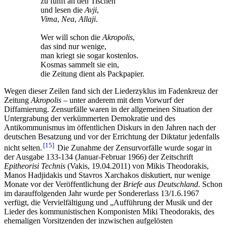
zu fünft an den Tischen
und lesen die
Avji
,
Vima
,
Nea
,
Allaji
.
Wer will schon die
Akropolis
,
das sind nur wenige,
man kriegt sie sogar kostenlos.
Kosmas sammelt sie ein,
die Zeitung dient als Packpapier.
Wegen dieser Zeilen fand sich der Liederzyklus im Fadenkreuz der
Zeitung
Akropolis
– unter anderem mit dem Vorwurf der
Diffamierung. Zensurfälle waren in der allgemeinen Situation der
Untergrabung der verkümmerten Demokratie und des
Antikommunismus im öffentlichen Diskurs in den Jahren nach der
deutschen Besatzung und vor der Errichtung der Diktatur jedenfalls
15
nicht selten.
Die Zunahme der Zensurvorfälle wurde sogar in
der Ausgabe 133-134 (Januar-Februar 1966) der Zeitschrift
Epitheorisi Technis
(Vakis, 19.04.2011) von Mikis Theodorakis,
Manos Hadjidakis und Stavros Xarchakos diskutiert, nur wenige
Monate vor der Veröffentlichung der
Briefe aus Deutschland
. Schon
im darauffolgenden Jahr wurde per Sondererlass 13/1.6.1967
verfügt, die Vervielfältigung und „Aufführung der Musik und der
Lieder des kommunistischen Komponisten Miki Theodorakis, des
ehemaligen Vorsitzenden der inzwischen aufgelösten