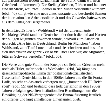
auf griechischem Boden („Macht mal ΄ne Fabrik, damit wir nach
Griechenland kommen“). Die Stelle „Griechen, Türken und Italiener
sind im Streik, weil zwei Spanier in den Minen verschüttet wurden“
(ebd., 46) klingt wie eine neue
Internationale
und beschreibt Szenen
der internationalen Arbeitersolidarität und des Gewerkschaftswesens
aus dem Alltag der Bergarbeiter.
In dem Lied
Evimeria
(Wohlstand) wird der unverschämte
Nachkriegs-Wohlstand der Deutschen, der durch die und auf Kosten
der billigen Migranten erworben wurde, neidvoll zum Ausdruck
gebracht: „Alle hier in Deutschland, Berlin bis München / haben
Wohlstand, zum Teufel noch mal / und sie schwitzen und besaufen
sich und trinken die ganze Zeit so viel Bier / wie wir, die Migranten,
bitteren Schweiß vergießen“ (ebd., 55).
Die Verse „die gute Frau in der Kneipe / sie liebt die Griechen mehr
noch als Hitler, mehr noch als Wiesbaden“ (ebd, 34) fängt das
gesellschaftspolitische Klima der postnationalsozialistischen
Gesellschaft Deutschlands in den 1960er Jahren ein, die für Fontas
Ladis, so sehr eρ das auch verbergen mag, „immer noch III. Reich
speit“ (ebd., 55) und bestätigt, dass trotz der schon in den 1950er
Jahren erfolgten gezielten institutionellen Bemühungen um die
Bewältigung der NS-Vergangenheit die Entnazifizierung letztlich
ein offenes und lang anhaltendes Unterfangen blieb.