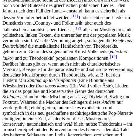
noch vor der Blütezeit des griechischen politischen Liedes – den
Jahren nach dem Fall der Junta – entstand, kann es sicherlich als
11
dessen Vorläufer betrachtet werden.
Ladis sieht seine Lieder im
Dunstkreis von „Country- und Folkmusik, aber auch des
12
italienischen anarchistischen Liedes“,
allesamt Musikgenres mit
politischen, linken Texten, die untrennbar mit der populären Musik
verbunden sind. Was die Vertonung angeht, so tragen die
Briefe aus
Deutschland
die musikalische Handschrift von Theodorakis,
gehören zum Genre des sogenannten Kunst-Volkslieds (
entechno
13
laiko
) und zu Theodorakis΄ populärsten Kompositionen.
Darüber hinaus gibt es, wenn auch nicht als charakteristisches
Merkmal, Beispiele für die parodistische und satirische Verwendung
deutscher Musikformen durch Theodorakis, wie z. B. bei den
Liedern
Mia xanthia ap to Vismpanten
(Eine Blondine aus
Wiesbaden) oder
Ena dasos klares
(Ein Wald voller Äste), Lieder,
die an das populäre und konservative Genre des deutschen
Schlagers
erinnern, eine Mischung aus Jazz, Dixieland, Swing und
Foxtrott. Während die Macher des Schlagers dieses
Andere
nur
vordergründig einbürgerten, indem sie es exotisierten und
symbolisch in das neu geschaffene nachkriegsdeutsche Pop-Narrativ
einfügten, in einer Zeit, als der Kern dieses Musikgenres
konservativ, nationalistisch und
weiß
blieb, nutzte Theodorakis – im
ironischen Spiel mit den Konventionen des Genres – den 4/4-Takt
des heiteren Schlagers, um Ladis΄ ketzerischen, erotischen und