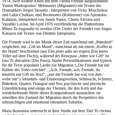
1974, zwei weitere Alben mit dem Thema Fremde aufgenommen:
Yannis Markopoulos‘
Metanastes
(Migranten) mit Texten des
Dramatikers Jorgos Skourtis , interpretiert von Vicky Moscholiou
und Lakis Chalkias, und
Rovinsones
(Robinsone) von Apostolos
Kaldaras, interpretiert von Jannis Parios, Charis Alexiou und
Vassiliki Lavina. Im April 1976 veröffentlichte die Plattenfirma
Minos
Ta tragoudia tis xenitias
(Die Lieder der Fremde) von Jorgos
Katsaros mit Texten von Dimitris Iatropoulos.
Die
Fremde
wird in der Musik dieser Zeit manchmal mit „Bitterkeit“
verglichen, mit „Gift im Mund“, manchmal als mit einem „Koffer in
der Hand“ beschrieben (aus
Ena piato adio sto trapesi
[Ein leerer
Teller auf dem Tisch]), während der Reisepass „bitter wie Gift“ ist
(aus
To diavatirio
[Der Pass]). Starke Personifikationen sind typisch
für die Texte populärer Lieder zur Migration („Die Fremde hat mir
Paläste des Todes errichtet“, „Ach, Fremde, ach, Fremde, du
träufelst mir Gift ins Herz“, „nur die Fremde hat was von ihm –
wehe mir“). Identitäts- und Erinnerungsverlust, Sehnsucht, Schmerz,
Bitterkeit, Qualen, Drangsal und Not, psychische und physische
Unterdrückung sind einige der Themen, die den Kern und das
wiederkehrende Motiv dieser Kompositionen ausmachen; sie
umreißen den Zustand der Migration durch die Perspektive des
sehnsüchtigen und emotional erkrankten Subjekts.
Maria Ikonomou untersucht in ihrer Studie mit dem Titel
To chrima