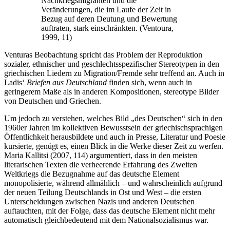
Nachkriegsmigranten und die
Veränderungen, die im Laufe der Zeit in
Bezug auf deren Deutung und Bewertung
auftraten, stark einschränkten. (Ventoura,
1999, 11)
Venturas Beobachtung spricht das Problem der Reproduktion
sozialer, ethnischer und geschlechtsspezifischer Stereotypen in den
griechischen Liedern zu Migration/Fremde sehr treffend an. Auch in
Ladis‘
Briefen aus Deutschland
finden sich, wenn auch in
geringerem Maße als in anderen Kompositionen, stereotype Bilder
von Deutschen und Griechen.
Um jedoch zu verstehen, welches Bild „des Deutschen“ sich in den
1960er Jahren im kollektiven Bewusstsein der griechischsprachigen
Öffentlichkeit herausbildete und auch in Presse, Literatur und Poesie
kursierte, genügt es, einen Blick in die Werke dieser Zeit zu werfen.
Maria Kallitsi (2007, 114) argumentiert, dass in den meisten
literarischen Texten die verheerende Erfahrung des Zweiten
Weltkriegs die Bezugnahme auf das deutsche Element
monopolisierte, während allmählich – und wahrscheinlich aufgrund
der neuen Teilung Deutschlands in Ost und West – die ersten
Unterscheidungen zwischen Nazis und anderen Deutschen
auftauchten, mit der Folge, dass das deutsche Element nicht mehr
automatisch gleichbedeutend mit dem Nationalsozialismus war.