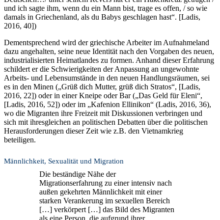
und ich sagte ihm, wenn du ein Mann bist, trage es offen, / so wie
damals in Griechenland, als du Babys geschlagen hast“. [Ladis,
2016, 40])
Dementsprechend wird der griechische Arbeiter im Aufnahmeland
dazu angehalten, seine neue Identität nach den Vorgaben des neuen,
industrialisierten Heimatlandes zu formen. Anhand dieser Erfahrung
schildert er die Schwierigkeiten der Anpassung an ungewohnte
Arbeits- und Lebensumstände in den neuen Handlungsräumen, sei
es in den Minen („Grüß dich Mutter, grüß dich Stratos“, [Ladis,
2016, 22]) oder in einer Kneipe oder Bar („Das Geld für Eleni“,
[Ladis, 2016, 52]) oder im „Kafenion Ellinikon“ (Ladis, 2016, 36),
wo die Migranten ihre Freizeit mit Diskussionen verbringen und
sich mit ihresgleichen an politischen Debatten über die politischen
Herausforderungen dieser Zeit wie z.B. den Vietnamkrieg
beteiligen.
Männlichkeit, Sexualität und Migration
Die beständige Nähe der
Migrationserfahrung zu einer intensiv nach
außen gekehrten Männlichkeit mit einer
starken Verankerung im sexuellen Bereich
[…] verkörpert […] das Bild des Migranten
als eine Person, die aufgrund ihrer