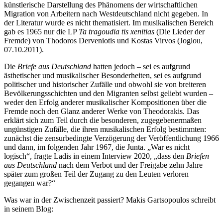
künstlerische Darstellung des Phänomens der wirtschaftlichen
Migration von Arbeitern nach Westdeutschland nicht gegeben. In
der Literatur wurde es nicht thematisiert. Im musikalischen Bereich
gab es 1965 nur die LP
Ta tragoudia tis xenitias
(Die Lieder der
Fremde) von Thodoros Derveniotis und Kostas Virvos (Joglou,
07.10.2011).
Die
Briefe aus Deutschland
hatten jedoch – sei es aufgrund
ästhetischer und musikalischer Besonderheiten, sei es aufgrund
politischer und historischer Zufälle und obwohl sie von breiteren
Bevölkerungsschichten und den Migranten selbst geliebt wurden –
weder den Erfolg anderer musikalischer Kompositionen über die
Fremde noch den Glanz anderer Werke von Theodorakis. Das
erklärt sich zum Teil durch die besonderen, zugegebenermaßen
ungünstigen Zufälle, die ihren musikalischen Erfolg bestimmten:
zunächst die zensurbedingte Verzögerung der Veröffentlichung 1966
und dann, im folgenden Jahr 1967, die Junta. „War es nicht
logisch“, fragte Ladis in einem Interview 2020, „dass den
Briefen
aus Deutschland
nach dem Verbot und der Freigabe zehn Jahre
später zum großen Teil der Zugang zu den Leuten verloren
gegangen war?“
Was war in der Zwischenzeit passiert? Makis Gartsopoulos schreibt
in seinem Blog: