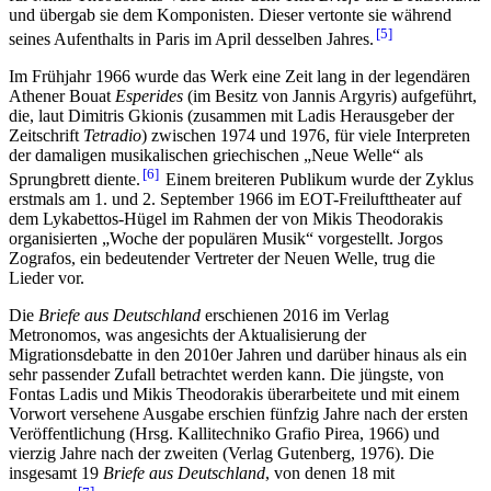
und übergab sie dem Komponisten. Dieser vertonte sie während
5
seines Aufenthalts in Paris im April desselben Jahres.
Im Frühjahr 1966 wurde das Werk eine Zeit lang in der legendären
Athener Bouat
Esperides
(im Besitz von Jannis Argyris) aufgeführt,
die, laut Dimitris Gkionis (zusammen mit Ladis Herausgeber der
Zeitschrift
Tetradio
) zwischen 1974 und 1976, für viele Interpreten
der damaligen musikalischen griechischen „Neue Welle“ als
6
Sprungbrett diente.
Einem breiteren Publikum wurde der Zyklus
erstmals am 1. und 2. September 1966 im EOT-Freilufttheater auf
dem Lykabettos-Hügel im Rahmen der von Mikis Theodorakis
organisierten „Woche der populären Musik“ vorgestellt. Jorgos
Zografos, ein bedeutender Vertreter der Neuen Welle, trug die
Lieder vor.
Die
Briefe aus Deutschland
erschienen 2016 im Verlag
Metronomos, was angesichts der Aktualisierung der
Migrationsdebatte in den 2010er Jahren und darüber hinaus als ein
sehr passender Zufall betrachtet werden kann. Die jüngste, von
Fontas Ladis und Mikis Theodorakis überarbeitete und mit einem
Vorwort versehene Ausgabe erschien fünfzig Jahre nach der ersten
Veröffentlichung (Hrsg. Kallitechniko Grafio Pirea, 1966) und
vierzig Jahre nach der zweiten (Verlag Gutenberg, 1976). Die
insgesamt 19
Briefe aus Deutschland
, von denen 18 mit