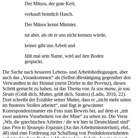
Der Mitsos, der gute Kerl,
verkauft heimlich Hasch.
Der Mitsos kennt Minister,
tut aber, als ob er uns nicht kennen würde,
keiner gibt uns Arbeit und
fällt mal sein Name, wird auf den Boden
gespuckt.
Die Suche nach besseren Lebens- und Arbeitsbedingungen, aber
auch das „Vorankommen“ als (Selbst-)Bestätigung gegenüber den
Verwandten in der Heimat (meist Dörfer in der Provinz), diesen
Schritt gemacht zu haben, ist das Thema von
Ja sou mana, ja sou
Strato
(Grüß dich, Mutter, grüß dich, Stratos) (Ladis, 2016, 22).
Dort schreibt der Erzähler seiner Mutter, dass er „nicht mehr unten
im finsteren Stollen arbeitet“, und fügt in gewohnter
Korrespondenzmanier ein Foto zum Beweis bei, auf dem er „mit
zwei anderen Vorarbeitern vor der Mine“ zu sehen ist. Die Verse
„Wir, die griechischen Arbeiter / die wir hier in Deutschland sind“
(aus
Pros to Ypourgio Ergasias
[An das Arbeitsministerium], ebd.,
48) sind eine Forderung zur Schaffung von Produktionseinheiten