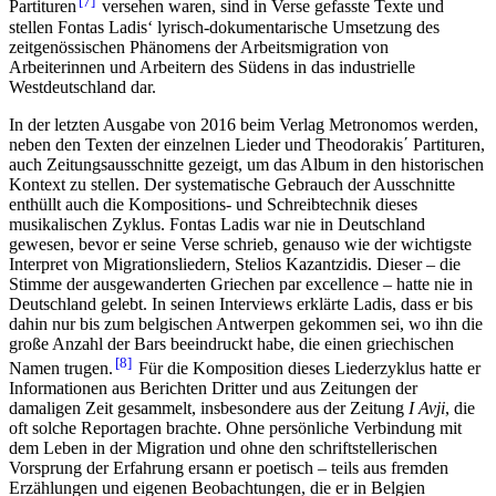
7
Partituren
versehen waren, sind in Verse gefasste Texte und
stellen Fontas Ladis‘ lyrisch-dokumentarische Umsetzung des
zeitgenössischen Phänomens der Arbeitsmigration von
Arbeiterinnen und Arbeitern des Südens in das industrielle
Westdeutschland dar.
In der letzten Ausgabe von 2016 beim Verlag Metronomos werden,
neben den Texten der einzelnen Lieder und Theodorakis΄ Partituren,
auch Zeitungsausschnitte gezeigt, um das Album in den historischen
Kontext zu stellen. Der systematische Gebrauch der Ausschnitte
enthüllt auch die Kompositions- und Schreibtechnik dieses
musikalischen Zyklus. Fontas Ladis war nie in Deutschland
gewesen, bevor er seine Verse schrieb, genauso wie der wichtigste
Interpret von Migrationsliedern, Stelios Kazantzidis. Dieser – die
Stimme der ausgewanderten Griechen par excellence – hatte nie in
Deutschland gelebt. In seinen Interviews erklärte Ladis, dass er bis
dahin nur bis zum belgischen Antwerpen gekommen sei, wo ihn die
große Anzahl der Bars beeindruckt habe, die einen griechischen
8
Namen trugen.
Für die Komposition dieses Liederzyklus hatte er
Informationen aus Berichten Dritter und aus Zeitungen der
damaligen Zeit gesammelt, insbesondere aus der Zeitung
I Avji
, die
oft solche Reportagen brachte. Ohne persönliche Verbindung mit
dem Leben in der Migration und ohne den schriftstellerischen
Vorsprung der Erfahrung ersann er poetisch – teils aus fremden
Erzählungen und eigenen Beobachtungen, die er in Belgien