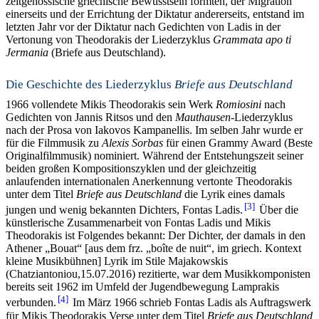
zeitgenössische griechische Bewusstsein formten, der Migration
einerseits und der Errichtung der Diktatur andererseits, entstand im
letzten Jahr vor der Diktatur nach Gedichten von Ladis in der
Vertonung von Theodorakis der Liederzyklus
Grammata apo ti
Jermania
(Briefe aus Deutschland).
Die Geschichte des Liederzyklus
Briefe aus Deutschland
1966 vollendete Mikis Theodorakis sein Werk
Romiosini
nach
Gedichten von Jannis Ritsos und den
Mauthausen
-Liederzyklus
nach der Prosa von Iakovos Kampanellis. Im selben Jahr wurde er
für die Filmmusik zu
Alexis Sorbas
für einen Grammy Award (Beste
Originalfilmmusik) nominiert. Während der Entstehungszeit seiner
beiden großen Kompositionszyklen und der gleichzeitig
anlaufenden internationalen Anerkennung vertonte Theodorakis
unter dem Titel
Briefe aus Deutschland
die Lyrik eines damals
3
jungen und wenig bekannten Dichters, Fontas Ladis.
Über die
künstlerische Zusammenarbeit von Fontas Ladis und Mikis
Theodorakis ist Folgendes bekannt: Der Dichter, der damals in den
Athener „Bouat“ [aus dem frz. „boîte de nuit“, im griech. Kontext
kleine Musikbühnen] Lyrik im Stile Majakowskis
(Chatziantoniou,15.07.2016) rezitierte, war dem Musikkomponisten
bereits seit 1962 im Umfeld der Jugendbewegung Lamprakis
4
verbunden.
Im März 1966 schrieb Fontas Ladis als Auftragswerk
für Mikis Theodorakis Verse unter dem Titel
Briefe aus Deutschland