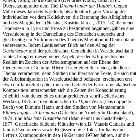
Ähren, 1965),
To trito stefani
(Der dritte Kranz, 1962; in dt.
Übersetzung unter dem Titel
Dreimal unter der Haube
). Gegen
Mitte dieses Jahrzehnts jedoch, als allmählich „der Vorrang des
Individuellen vor dem Kollektiven, die Betonung des Alltäglichen
und des Marginalen“ (Natsina, Kastrinaki u.a., 2015, 18) die neuen
Tendenzen in Lyrik und Prosa zu bestimmen beginnen, gibt es eine
Verschiebung in der Darstellung des Deutschen einerseits und
gleichzeitig ein Aufkommen des Themas Migration in Deutschland
andererseits. Indem Ladis seinen Blick auf den Alltag der
Gastarbeiter
und der griechischen Gemeinden in Westdeutschland
richtet, bringt er diesen neuen Aspekt der deutsch-griechischen
Realität im Zeichen der Arbeitsmigration auf der Ebene der
Liedertexte zur Geltung. Hiermit ist er einer der ersten, die dieses
Thema verarbeiten, denn Studien und literarische Texte, die sich mit
der Arbeitsmigration in Westdeutschland befassen, erschienen erst
etwa ein Jahrzehnt später (auf dem Gebiet der lyrisch-musikalischen
Komposition unterscheiden sich die Zeiten der Konsolidierung
erheblich von denen eines umfangreicheren schriftstellerischen
Werkes), 1976 mit dem ikonischen
To
Diplo Vivlio
(Das doppelte
Buch) von Dimitris Hatzis und den Studien von Mantzouranis
Ellines ergates sti Jermania
(Griechische Arbeiter in Deutschland),
1974, und
Mas lene Gastarbeiter
(Man nennt uns Gastarbeiter),
1977. Griechische bildende Künstler wie z.B. Vlassis Caniaris und
Jannis Psychopedis sowie Regisseure wie Takis Touliatos und
Lefteris Xanthopoulos in den 1960er und 1970er Jahren, auf die