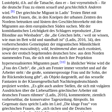
Lustobjekt, d.h. auf die Tatsache, dass er – fast voyeuristisch – für
die deutsche Frau zu einem
sexuell und geschlechtlich Anderen
9
wird.
Der griechische Migrant in Ladis‘ Texten flirtet mit
deutschen Frauen, die, in den Kneipen der urbanen Zentren des
Nordens betrunken und lüstern den Geschlechtsverkehr mit den
Migranten aus dem europäischen Süden suchen. Mit der
komödiantischen Leichtigkeit des Schlagers reproduziert „Eine
Blondine aus Wiesbaden“, die „die Griechen liebt, / weil sie wissen,
wie man im Bett wild und standhaft ist“ (Ladis, 2016, 34), den
vorherrschenden Gemeinplatz der migrantischen Männlichkeit
(
migratory masculinity
)
,
wild, bestimmend
aber auch exotisiert,
sowie der erotisch begehrenden deutschen bzw. aus dem Norden
stammenden Frau, die sich mit dem durch ihre Projektion
10
hypersexualisierten Migranten paart.
In ähnlicher Weise wird die
„Frau des Chefs“, die „sich am Fenster immer verzehrt und auf die
Arbeiter steht / die große, sommersprossige Frau und ihr Sohn, der
ihr Rückendeckung gibt“, als Objekt dargestellt, auf das sexuelle
Fantasien in der Klassengesellschaft Nachkriegsdeutschlands
projiziert werden. „Es gibt auch andere Stellen, die sich mit vulgären
Ausdrücken über die Liebesaffären griechischer Arbeiter mit
deutschen Frauen rühmen“ (Ladis, 2016), kommentierte, ziemlich
vorhersehbar, die konservative Tageszeitung
Akropolis
. Im
Gegensatz dazu spricht Ladis im Lied „Die kluge Frau“ von
griechischen Frauen, die „sich rächen und die Deutschen