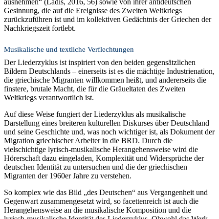
ausnehmen“ (Ladis, 2016, 56) sowie von ihrer antideutschen
Gesinnung, die auf die Ereignisse des Zweiten Weltkriegs
zurückzuführen ist und im kollektiven Gedächtnis der Griechen der
Nachkriegszeit fortlebt.
Musikalische und textliche Verflechtungen
Der Liederzyklus ist inspiriert von den beiden gegensätzlichen
Bildern Deutschlands – einerseits ist es die mächtige Industrienation,
die griechische Migranten willkommen heißt, und andererseits die
finstere, brutale Macht, die für die Gräueltaten des Zweiten
Weltkriegs verantwortlich ist.
Auf diese Weise fungiert der Liederzyklus als musikalische
Darstellung eines breiteren kulturellen Diskurses über Deutschland
und seine Geschichte und, was noch wichtiger ist, als Dokument der
Migration griechischer Arbeiter in die BRD. Durch die
vielschichtige lyrisch-musikalische Herangehensweise wird die
Hörerschaft dazu eingeladen, Komplexität und Widersprüche der
deutschen Identität zu untersuchen und die der griechischen
Migranten der 1960er Jahre zu verstehen.
So komplex wie das Bild „des Deutschen“ aus Vergangenheit und
Gegenwart zusammengesetzt wird, so facettenreich ist auch die
Herangehensweise an die musikalische Komposition und die
lyrisch-musikalische Identität des Liederzyklus. Obwohl das Werk