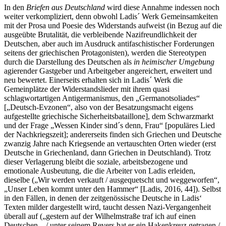
In den
Briefen aus Deutschland
wird diese Annahme indessen noch
weiter verkompliziert, denn obwohl Ladis´ Werk Gemeinsamkeiten
mit der Prosa und Poesie des Widerstands aufweist (in Bezug auf die
ausgeübte Brutalität, die verbleibende Nazifreundlichkeit der
Deutschen, aber auch im Ausdruck antifaschistischer Forderungen
seitens der griechischen Protagonisten), werden die Stereotypen
durch die Darstellung des Deutschen als
in heimischer Umgebung
agierender Gastgeber und Arbeitgeber angereichert, erweitert und
neu bewertet. Einerseits erhalten sich in Ladis´ Werk die
Gemeinplätze der Widerstandslieder mit ihrem quasi
schlagwortartigen Antigermanismus, den „Germanotsoliades“
[„Deutsch-Evzonen“, also von der Besatzungsmacht eigens
aufgestellte griechische Sicherheitsbataillone], dem Schwarzmarkt
und der Frage „Wessen Kinder sind´s denn, Frau“ [populäres Lied
der Nachkriegszeit]; andererseits finden sich Griechen und Deutsche
zwanzig Jahre nach Kriegsende an vertauschten Orten wieder (erst
Deutsche in Griechenland, dann Griechen in Deutschland). Trotz
dieser Verlagerung bleibt die soziale, arbeitsbezogene und
emotionale Ausbeutung, die die Arbeiter von Ladis erleiden,
dieselbe („Wir werden verkauft / ausgequetscht und weggeworfen“,
„Unser Leben kommt unter den Hammer“ [Ladis, 2016, 44]). Selbst
in den Fällen, in denen der zeitgenössische Deutsche in Ladis‘
Texten milder dargestellt wird, taucht dessen Nazi-Vergangenheit
überall auf („gestern auf der Wilhelmstraße traf ich auf einen
Deutschen…/ unter seinem Revers hat er ein Hakenkreuz getragen /