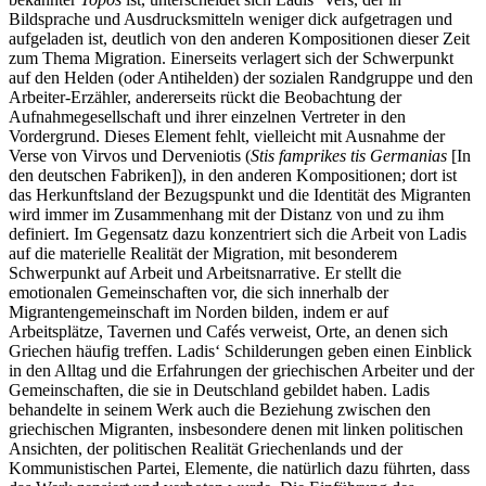
Bildsprache und Ausdrucksmitteln weniger dick aufgetragen und
aufgeladen ist, deutlich von den anderen Kompositionen dieser Zeit
zum Thema Migration. Einerseits verlagert sich der Schwerpunkt
auf den Helden (oder Antihelden) der sozialen Randgruppe und den
Arbeiter-Erzähler, andererseits rückt die Beobachtung der
Aufnahmegesellschaft und ihrer einzelnen Vertreter in den
Vordergrund. Dieses Element fehlt, vielleicht mit Ausnahme der
Verse von Virvos und Derveniotis (
Stis famprikes tis Germanias
[In
den deutschen Fabriken]), in den anderen Kompositionen; dort ist
das Herkunftsland der Bezugspunkt und die Identität des Migranten
wird immer im Zusammenhang mit der Distanz von und zu ihm
definiert. Im Gegensatz dazu konzentriert sich die Arbeit von Ladis
auf die materielle Realität der Migration, mit besonderem
Schwerpunkt auf Arbeit und Arbeitsnarrative. Er stellt die
emotionalen Gemeinschaften vor, die sich innerhalb der
Migrantengemeinschaft im Norden bilden, indem er auf
Arbeitsplätze, Tavernen und Cafés verweist, Orte, an denen sich
Griechen häufig treffen. Ladis‘ Schilderungen geben einen Einblick
in den Alltag und die Erfahrungen der griechischen Arbeiter und der
Gemeinschaften, die sie in Deutschland gebildet haben. Ladis
behandelte in seinem Werk auch die Beziehung zwischen den
griechischen Migranten, insbesondere denen mit linken politischen
Ansichten, der politischen Realität Griechenlands und der
Kommunistischen Partei, Elemente, die natürlich dazu führten, dass