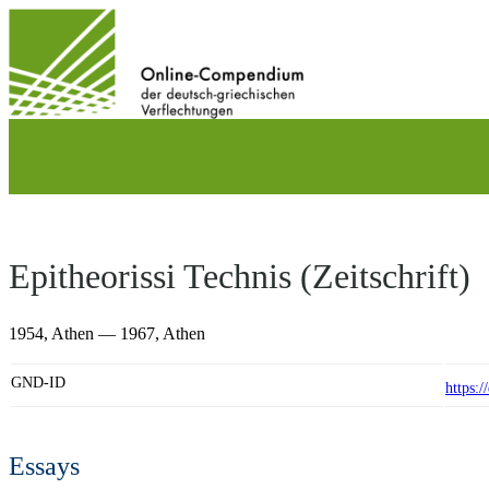
Direkt
zum
Inhalt
wechseln
Epitheorissi Technis (Zeitschrift)
1954,
Athen
— 1967,
Athen
GND-ID
https:
Essays