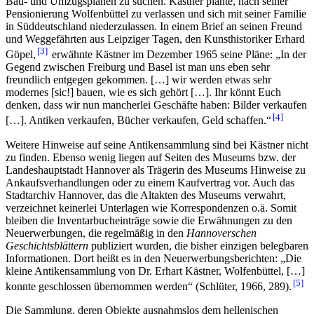
Bau- und Umzugsplänen zu suchen. Kästner plante, nach seiner
Pensionierung Wolfenbüttel zu verlassen und sich mit seiner Familie
in Süddeutschland niederzulassen. In einem Brief an seinen Freund
und Weggefährten aus Leipziger Tagen, den Kunsthistoriker Erhard
3
Göpel,
erwähnte Kästner im Dezember 1965 seine Pläne: „In der
Gegend zwischen Freiburg und Basel ist man uns eben sehr
freundlich entgegen gekommen. […] wir werden etwas sehr
modernes [sic!] bauen, wie es sich gehört […]. Ihr könnt Euch
denken, dass wir nun mancherlei Geschäfte haben: Bilder verkaufen
4
[…]. Antiken verkaufen, Bücher verkaufen, Geld schaffen.“
Weitere Hinweise auf seine Antikensammlung sind bei Kästner nicht
zu finden. Ebenso wenig liegen auf Seiten des Museums bzw. der
Landeshauptstadt Hannover als Trägerin des Museums Hinweise zu
Ankaufsverhandlungen oder zu einem Kaufvertrag vor. Auch das
Stadtarchiv Hannover, das die Altakten des Museums verwahrt,
verzeichnet keinerlei Unterlagen wie Korrespondenzen o.ä. Somit
bleiben die Inventarbucheinträge sowie die Erwähnungen zu den
Neuerwerbungen, die regelmäßig in den
Hannoverschen
Geschichtsblättern
publiziert wurden, die bisher einzigen belegbaren
Informationen. Dort heißt es in den Neuerwerbungsberichten: „Die
kleine Antikensammlung von Dr. Erhart Kästner, Wolfenbüttel, […]
5
konnte geschlossen übernommen werden“ (Schlüter, 1966, 289).
Die Sammlung, deren Objekte ausnahmslos dem hellenischen