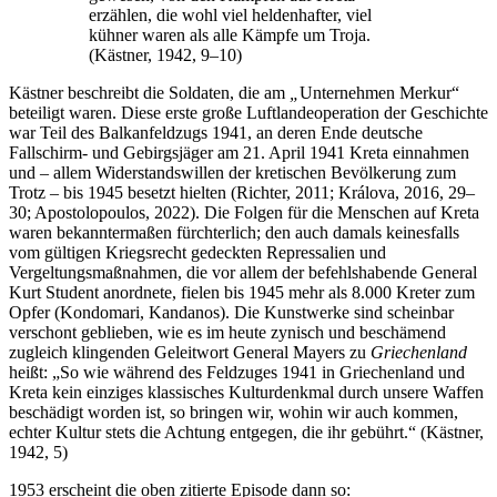
erzählen, die wohl viel heldenhafter, viel
kühner waren als alle Kämpfe um Troja.
(Kästner, 1942, 9–10)
Kästner beschreibt die Soldaten, die am
„
Unternehmen Merkur“
beteiligt waren. Diese erste große Luftlandeoperation der Geschichte
war Teil des Balkanfeldzugs 1941, an deren Ende deutsche
Fallschirm- und Gebirgsjäger am 21. April 1941 Kreta einnahmen
und – allem Widerstandswillen der kretischen Bevölkerung zum
Trotz – bis 1945 besetzt hielten (Richter, 2011; Králova, 2016, 29–
30; Apostolopoulos, 2022). Die Folgen für die Menschen auf Kreta
waren bekanntermaßen fürchterlich; den auch damals keinesfalls
vom gültigen Kriegsrecht gedeckten Repressalien und
Vergeltungsmaßnahmen, die vor allem der befehlshabende General
Kurt Student anordnete, fielen bis 1945 mehr als 8.000 Kreter zum
Opfer (Kondomari, Kandanos). Die Kunstwerke sind scheinbar
verschont geblieben, wie es im heute zynisch und beschämend
zugleich klingenden Geleitwort General Mayers zu
Griechenland
heißt: „So wie während des Feldzuges 1941 in Griechenland und
Kreta kein einziges klassisches Kulturdenkmal durch unsere Waffen
beschädigt worden ist, so bringen wir, wohin wir auch kommen,
echter Kultur stets die Achtung entgegen, die ihr gebührt.“ (Kästner,
1942, 5)
1953 erscheint die oben zitierte Episode dann so: