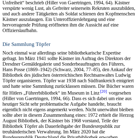
Unfreiheit“ beschrieb (Hiller von Gaertringen, 1994, 64). Kästner
verspürte wenig Lust, als Gefreiter seinerseits Rekruten auszubilden,
und auch andere Tätigkeiten als Soldat schienen den Kopfmenschen
Kästner auszulaugen. Ein Unteroffizierslehrgang und eine
hervorragende Prüfung eröffneten ihm die Aussicht auf eine
Offizierslaufbahn.
Die Sammlung Töpfer
Noch einmal war allerdings seine bibliothekarische Expertise
gefragt. Im März 1941 sollte Kästner im Auftrag des Direktors der
Dresdner Gemäldegalerie und Sonderbeauftragten des Führers,
Hans Posse (1869–1942) (Schwarz, 2004, 77–85), den Ankauf der
Bibliothek des jüdischen österreichischen Rechtsanwaltes Ludwig
Töpfer organisieren. Töpfer war 1938 nach Südfrankreich emigriert
und hatte seine Sammlung zurücklassen müssen. Die Bücher waren
20
für Hitlers „Führerbibliothek“ im Museum in Linz
vorgesehen
(Hiller von Gaertringen, 1994, 66). Dass es sich dabei um eine aus
heutiger Sicht sehr problematische Aufgabe handelte, braucht
eigentlich nicht eigens angemerkt werden. Nicht unerwähnt bleiben
sollte aber in diesem Zusammenhang eines: 1972 erhielt die Herzog
August Bibliothek, der Kästner bis 1968 vorstand, Teile der
Bibliothek Töpfer als Dauerleihgabe der Bundesrepublik zur
treuhänderischen Verwahrung. Im März 2020 hat die
Bundesrepublik Deutschland die Privatbibliothek erworben,