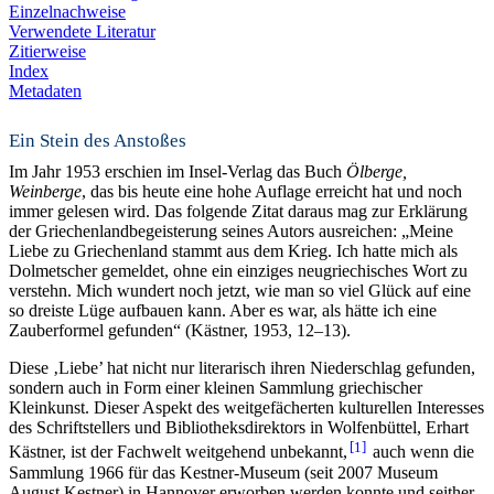
Einzelnachweise
Verwendete Literatur
Zitierweise
Index
Metadaten
Ein Stein des Anstoßes
Im Jahr 1953 erschien im Insel-Verlag das Buch
Ölberge,
Weinberge
, das bis heute eine hohe Auflage erreicht hat und noch
immer gelesen wird. Das folgende Zitat daraus mag zur Erklärung
der Griechenlandbegeisterung seines Autors ausreichen: „Meine
Liebe zu Griechenland stammt aus dem Krieg. Ich hatte mich als
Dolmetscher gemeldet, ohne ein einziges neugriechisches Wort zu
verstehn. Mich wundert noch jetzt, wie man so viel Glück auf eine
so dreiste Lüge aufbauen kann. Aber es war, als hätte ich eine
Zauberformel gefunden“ (Kästner, 1953, 12–13).
Diese ‚Liebe’ hat nicht nur literarisch ihren Niederschlag gefunden,
sondern auch in Form einer kleinen Sammlung griechischer
Kleinkunst. Dieser Aspekt des weitgefächerten kulturellen Interesses
des Schriftstellers und Bibliotheksdirektors in Wolfenbüttel, Erhart
1
Kästner, ist der Fachwelt weitgehend unbekannt,
auch wenn die
Sammlung 1966 für das Kestner-Museum (seit 2007 Museum
August Kestner) in Hannover erworben werden konnte und seither