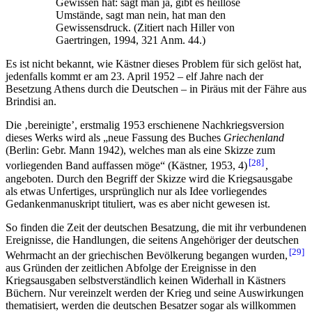
Gewissen hat: sagt man ja, gibt es heillose
Umstände, sagt man nein, hat man den
Gewissensdruck. (Zitiert nach Hiller von
Gaertringen, 1994, 321 Anm. 44.)
Es ist nicht bekannt, wie Kästner dieses Problem für sich gelöst hat,
jedenfalls kommt er am 23. April 1952 – elf Jahre nach der
Besetzung Athens durch die Deutschen – in Piräus mit der Fähre aus
Brindisi an.
Die ‚bereinigte’, erstmalig 1953 erschienene Nachkriegsversion
dieses Werks wird als „neue Fassung des Buches
Griechenland
(Berlin: Gebr. Mann 1942), welches man als eine Skizze zum
28
vorliegenden Band auffassen möge“ (Kästner, 1953, 4)
,
angeboten. Durch den Begriff der Skizze wird die Kriegsausgabe
als etwas Unfertiges, ursprünglich nur als Idee vorliegendes
Gedankenmanuskript tituliert, was es aber nicht gewesen ist.
So finden die Zeit der deutschen Besatzung, die mit ihr verbundenen
Ereignisse, die Handlungen, die seitens Angehöriger der deutschen
29
Wehrmacht an der griechischen Bevölkerung begangen wurden,
aus Gründen der zeitlichen Abfolge der Ereignisse in den
Kriegsausgaben selbstverständlich keinen Widerhall in Kästners
Büchern. Nur vereinzelt werden der Krieg und seine Auswirkungen
thematisiert, werden die deutschen Besatzer sogar als willkommen