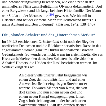
und bewunderungswürdig beschrieben, wie eine Szene in der
unmittelbaren Nähe zum Heiligtum in Olympia dokumentiert: „Auf
einer Bergwiese stand ich lange bei einer Hirtenfamilie. Der Mann
30
war Soldat an der Metaxaslinie
gewesen. Wie überall in
Griechenland hat der einfache Mann für Deutschland nichts als
uralte Achtung und Bewunderung“. (Kästner, 1942, 138–140)
Die „blonden Achaier“ und das „Unternehmen Merkur“
Im 1942/3 erschienenen
Griechenland
steht noch der Sieg der
nordischen Deutschen und die Rückkehr der arischen Rasse in das
angestammte Südland ganz im Duktus nationalsozialistischen
Gedankenguts. So wundert es nicht, wenn im ersten Kapitel die aus
Kreta zurückkehrenden deutschen Soldaten als „die ‚blonden
Achaier‘ Homers, die Helden der Ilias“ beschrieben werden. Im
Volltext klingt das so:
An dieser Stelle unserer Fahrt begegneten wir
einem Zug, der nordwärts fuhr und auf einer
Ausweichstelle der eingleisigen Strecke unser
wartete. Es waren Männer von Kreta, die von
dort kamen und nun einem neuen Ziel und
einem neuen Kampf entgegengingen. Unser
Zug schob sich langsam an der benachbarten
Wagenreihe entlang. Auf den offenen flachen