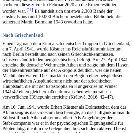
nachdem diese zuvor im Februar 2020 an die Erben restituiert
21
worden war.
Es handelt sich um etwa 2.300 Bände der
einstmals aus rund 10.000 Bü­chern bestehenden Bibliothek, die
seinerzeit Martin Bormann 1943 erworben hatte.
Nach Griechenland
Einen Tag nach dem Einmarsch deutscher Truppen in Griechenland,
am 7. April 1941, wurde Kästner ins Reichsluftfahrtministerium
nach Berlin bestellt und nach seinen Griechischkenntnissen,
selbstverständlich den neugriechischen, befragt. Am 27. April 1941
erreichte die deutsche Wehrmacht Athen und zeigte mit dem Hissen
der Hakenkreuzfahne auf der Akropolis deutlich, wer die neuen
Machthaber waren. Dies markiert den Beginn einer beispiellosen
wirtschaftlichen Ausplünderung nicht nur der griechischen
Hauptstadt, die mit der katastrophalen Hungerkrise im Winter
1941/42 einen gleichermaßen dramatischen wie moralisch
verwerflichen Höhepunkt erreichte (Králová, 2016, 42–47).
Am 16. Juni 1941 wurde Erhart Kästner als Dolmetscher, dem das
Abiturzeugnis das Graecum bescheinigte, an das Luftgaukommando
Südost II nach Athen abkommandiert. Als Angehöriger der
Stabskompanie war er in der psychologischen Eignungsstelle für
Piloten tätig, die ihm die Gelegenheit bot, sich dem aktiven Dienst