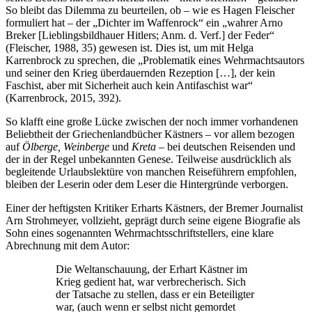
So bleibt das Dilemma zu beurteilen, ob – wie es Hagen Fleischer
formuliert hat – der „Dichter im Waffenrock“ ein „wahrer Arno
Breker [Lieblingsbildhauer Hitlers; Anm. d. Verf.] der Feder“
(Fleischer, 1988, 35) gewesen ist. Dies ist, um mit Helga
Karrenbrock zu sprechen, die „Problematik eines Wehrmachtsautors
und seiner den Krieg überdauernden Rezeption […], der kein
Faschist, aber mit Sicherheit auch kein Antifaschist war“
(Karrenbrock, 2015, 392).
So klafft eine große Lücke zwischen der noch immer vorhandenen
Beliebtheit der Griechenlandbücher Kästners – vor allem bezogen
auf
Ölberge, Weinberge
und
Kreta
– bei deutschen Reisenden und
der in der Regel unbekannten Genese. Teilweise ausdrücklich als
begleitende Urlaubslektüre von manchen Reiseführern empfohlen,
bleiben der Leserin oder dem Leser die Hintergründe verborgen.
Einer der heftigsten Kritiker Erharts Kästners, der Bremer Journalist
Arn Strohmeyer, vollzieht, geprägt durch seine eigene Biografie als
Sohn eines sogenannten Wehrmachtsschriftstellers, eine klare
Abrechnung mit dem Autor:
Die Weltanschauung, der Erhart Kästner im
Krieg gedient hat, war verbrecherisch. Sich
der Tatsache zu stellen, dass er ein Beteiligter
war, (auch wenn er selbst nicht gemordet