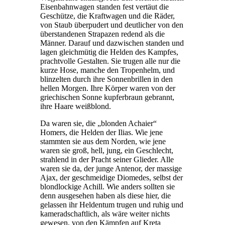
Eisenbahnwagen standen fest vertäut die
Geschütze, die Kraftwagen und die Räder,
von Staub überpudert und deutlicher von den
überstandenen Strapazen redend als die
Männer. Darauf und dazwischen standen und
lagen gleichmütig die Helden des Kampfes,
prachtvolle Gestalten. Sie trugen alle nur die
kurze Hose, manche den Tropenhelm, und
blinzelten durch ihre Sonnenbrillen in den
hellen Morgen. Ihre Körper waren von der
griechischen Sonne kupferbraun gebrannt,
ihre Haare weißblond.
Da waren sie, die „blonden Achaier“
Homers, die Helden der Ilias. Wie jene
stammten sie aus dem Norden, wie jene
waren sie groß, hell, jung, ein Geschlecht,
strahlend in der Pracht seiner Glieder. Alle
waren sie da, der junge Antenor, der massige
Ajax, der geschmeidige Diomedes, selbst der
blondlockige Achill. Wie anders sollten sie
denn ausgesehen haben als diese hier, die
gelassen ihr Heldentum trugen und ruhig und
kameradschaftlich, als wäre weiter nichts
gewesen, von den Kämpfen auf Kreta