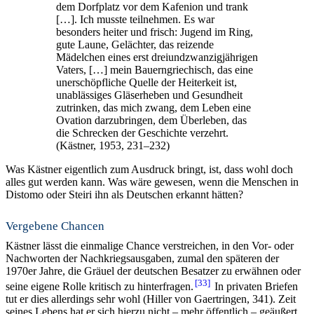
dem Dorfplatz vor dem Kafenion und trank
[…]. Ich musste teilnehmen. Es war
besonders heiter und frisch: Jugend im Ring,
gute Laune, Gelächter, das reizende
Mädelchen eines erst dreiundzwanzigjährigen
Vaters, […] mein Bauerngriechisch, das eine
unerschöpfliche Quelle der Heiterkeit ist,
unablässiges Gläserheben und Gesundheit
zutrinken, das mich zwang, dem Leben eine
Ovation darzubringen, dem Überleben, das
die Schrecken der Geschichte verzehrt.
(Kästner, 1953, 231–232)
Was Kästner eigentlich zum Ausdruck bringt, ist, dass wohl doch
alles gut werden kann. Was wäre gewesen, wenn die Menschen in
Distomo oder Steiri ihn als Deutschen erkannt hätten?
Vergebene Chancen
Kästner lässt die einmalige Chance verstreichen, in den Vor- oder
Nachworten der Nachkriegsausgaben, zumal den späteren der
1970er Jahre, die Gräuel der deutschen Besatzer zu erwähnen oder
33
seine eigene Rolle kritisch zu hinterfragen.
In privaten Briefen
tut er dies allerdings sehr wohl (Hiller von Gaertringen, 341). Zeit
seines Lebens hat er sich hierzu nicht – mehr öffentlich – geäußert.