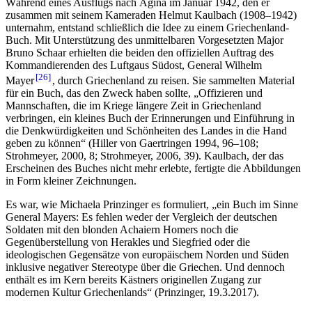
Während eines Ausflugs nach Ägina im Januar 1942, den er
zusammen mit seinem Kameraden Helmut Kaulbach (1908–1942)
unternahm, entstand schließlich die Idee zu einem Griechenland-
Buch. Mit Unterstützung des unmittelbaren Vorgesetzten Major
Bruno Schaar erhielten die beiden den offiziellen Auftrag des
Kommandierenden des Luftgaus Südost, General Wilhelm
26
Mayer
, durch Griechenland zu reisen. Sie sammelten Material
für ein Buch, das den Zweck haben sollte, „Offizieren und
Mannschaften, die im Kriege längere Zeit in Griechenland
verbringen, ein kleines Buch der Erinnerungen und Einführung in
die Denkwürdigkeiten und Schönheiten des Landes in die Hand
geben zu können“ (Hiller von Gaertringen 1994, 96–108;
Strohmeyer, 2000, 8; Strohmeyer, 2006, 39). Kaulbach, der das
Erscheinen des Buches nicht mehr erlebte, fertigte die Abbildungen
in Form kleiner Zeichnungen.
Es war, wie Michaela Prinzinger es formuliert, „ein Buch im Sinne
General Mayers: Es fehlen weder der Vergleich der deutschen
Soldaten mit den blonden Achaiern Homers noch die
Gegenüberstellung von Herakles und Siegfried oder die
ideologischen Gegensätze von europäischem Norden und Süden
inklusive negativer Stereotype über die Griechen. Und dennoch
enthält es im Kern bereits Kästners originellen Zugang zur
modernen Kultur Griechenlands“ (Prinzinger, 19.3.2017).