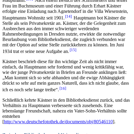
Hauptmann.
Nach einem Besuch des Schriftstellers und seiner
Frau im Buchmuseum und einer Führung durch Erhart Kästner
erfolgte eine Einladung nach Agnetendorf in die Villa Wiesenstein,
14
Hauptmanns Wohnsitz seit 1901.
Hauptmann bot Kästner die
Stelle als sein Privatsekretär an. Kästner, der die Gelegen­heit zum
Ausbrechen aus den immer schwieriger werdenden
Rahmenbedingungen in Dres­den nutzte, erwirkte die notwendige
Beurlaubung vom Bibliotheksdienst, die zugleich verbunden war
mit der Option auf seine Stelle zurückkehren zu können. Im Juni
15
1934 trat er seine neue Aufgabe an.
Kästner beschrieb diese für ihn wichtige Zeit als nicht immer
einfach, da Hauptmann sehr fordernd und wenig kritikfähig war,
wie der junge Privatsekretär in Briefen an Freunde anklingen ließ:
„Man kommt sich so sehr abhanden und die ewige Abhängigkeit
drückt so sehr auf mein ganzes Naturell, dass ich nicht glaube, dass
16
ich es noch sehr lange treibe“.
Schließlich kehrte Kästner in den Bibliotheksdienst zurück, und das
Verhältnis zu Hauptmann verbesserte sich zusehends. Eine
lebenslange Freundschaft, nahezu ein Vater-Sohn-Verhältnis sollte
entstehen
[
http://www.deutschefotothek.de/documents/obj/80546110
].