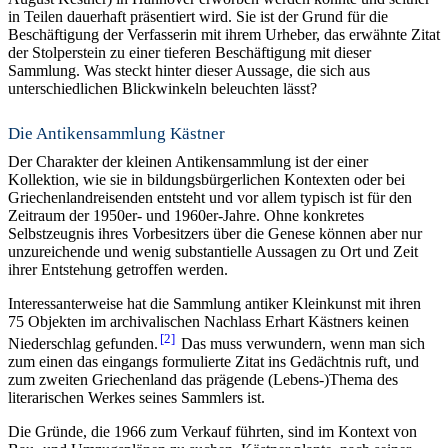
in Teilen dauerhaft präsentiert wird. Sie ist der Grund für die
Beschäftigung der Verfasserin mit ihrem Urheber, das erwähnte Zitat
der Stolperstein zu einer tieferen Beschäftigung mit dieser
Sammlung. Was steckt hinter dieser Aussage, die sich aus
unterschiedlichen Blickwinkeln beleuchten lässt?
Die Antikensammlung Kästner
Der Charakter der kleinen Antikensammlung ist der einer
Kollektion, wie sie in bildungsbürgerlichen Kontexten oder bei
Griechenlandreisenden entsteht und vor allem typisch ist für den
Zeitraum der 1950er- und 1960er-Jahre. Ohne konkretes
Selbstzeugnis ihres Vorbesitzers über die Genese können aber nur
unzureichende und wenig substantielle Aussagen zu Ort und Zeit
ihrer Entstehung getroffen werden.
Interessanterweise hat die Sammlung antiker Kleinkunst mit ihren
75 Objekten im archivalischen Nachlass Erhart Kästners keinen
2
Niederschlag gefunden.
Das muss verwundern, wenn man sich
zum einen das eingangs formulierte Zitat ins Gedächtnis ruft, und
zum zweiten Griechenland das prägende (Lebens-)Thema des
literarischen Werkes seines Sammlers ist.
Die Gründe, die 1966 zum Verkauf führten, sind im Kontext von