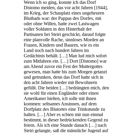
Wenn ich so ging, konnte ich das Dorf
Distomo meiden, das vor acht Jahren [1944],
im Krieg, der Schauplatz eines ungeheuren
Blutbads war: der Pappas des Dorfes, mit
oder ohne Willen, hatte zwei Lastwagen
voller Soldaten in den Hinterhalt der
Partisanen bei Steiri geschickt, darauf folgte
eine planvolle Rache, sinnloses Morden an
Frauen, Kindern und Bauern, wie es ein
Land noch nach hundert Jahren im
Gedächtnis behält. […] Man lud mich sofort
zum Mitfahren ein. […] Dort [Distomo] war
am Abend zuvor ein Fest der Muttergottes
gewesen, man hatte bis zum Morgen getanzt
und getrunken, denn das Dorf hatte sich in
den acht Jahren wieder mit Bewohnern
gefüllt. Die beiden […] bedrängten mich, den
sie wohl für einen Engländer oder einen
Amerikaner hielten, ich solle mit ihnen
kommen: seltsames Ansinnen, auf dem
Dorfplatz des Blutortes eine Trinkstunde zu
halten. […] Aber es schien mir nun einmal
bestimmt, in dieser bedrückenden Gegend zu
feiern. Als ich eine Stunde danach […] nach
Steiri gelangte, saß die männliche Jugend auf