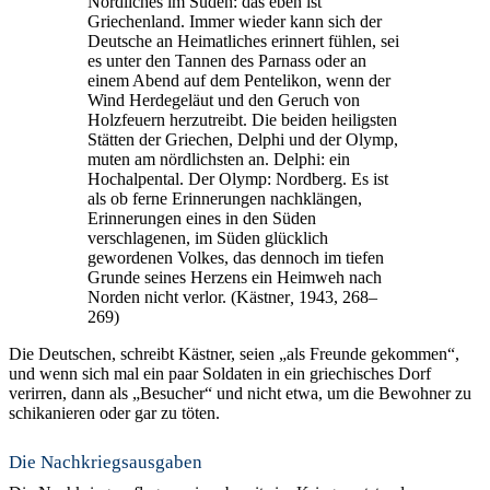
Nördliches im Süden: das eben ist
Griechenland. Immer wieder kann sich der
Deutsche an Heimatliches erinnert fühlen, sei
es unter den Tannen des Parnass oder an
einem Abend auf dem Pentelikon, wenn der
Wind Herdegeläut und den Geruch von
Holzfeuern herzutreibt. Die beiden heiligsten
Stätten der Griechen, Delphi und der Olymp,
muten am nördlichsten an. Delphi: ein
Hochalpental. Der Olymp: Nordberg. Es ist
als ob ferne Erinnerungen nachklängen,
Erinnerungen eines in den Süden
verschlagenen, im Süden glücklich
gewordenen Volkes, das dennoch im tiefen
Grunde seines Herzens ein Heimweh nach
Norden nicht verlor. (Kästner
,
1943, 268–
269)
Die Deutschen, schreibt Kästner, seien „als Freunde gekommen“,
und wenn sich mal ein paar Soldaten in ein griechisches Dorf
verirren, dann als „Besucher“ und nicht etwa, um die Bewohner zu
schikanieren oder gar zu töten.
Die Nachkriegsausgaben