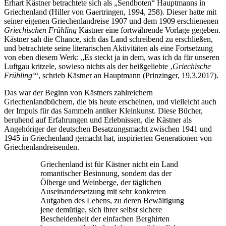
Erhart Kästner betrachtete sich als „Sendboten“ Hauptmanns in
Griechenland (Hiller von Gaertringen, 1994, 258). Dieser hatte mit
seiner eigenen Griechenlandreise 1907 und dem 1909 erschienenen
Griechischen Frühling
Kästner eine fortwährende Vorlage gegeben.
Kästner sah die Chance, sich das Land schreibend zu erschließen,
und betrachtete seine literarischen Aktivitäten als eine Fortsetzung
von eben diesem Werk: „Es steckt ja in dem, was ich da für unseren
Luftgau kritzele, sowieso nichts als der heißgeliebte ‚
Griechische
Frühling‘
“, schrieb Kästner an Hauptmann (Prinzinger, 19.3.2017).
Das war der Beginn von Kästners zahlreichern
Griechenlandbüchern, die bis heute erscheinen, und vielleicht auch
der Impuls für das Sammeln antiker Kleinkunst. Diese Bücher,
beruhend auf Erfahrungen und Erlebnissen, die Kästner als
Angehöriger der deutschen Besatzungsmacht zwischen 1941 und
1945 in Griechenland gemacht hat, inspirierten Generationen von
Griechenlandreisenden.
Griechenland ist für Kästner nicht ein Land
romantischer Besinnung, sondern das der
Ölberge und Weinberge, der täglichen
Auseinandersetzung mit sehr konkreten
Aufgaben des Lebens, zu deren Bewältigung
jene demütige, sich ihrer selbst sichere
Bescheidenheit der einfachen Berghirten