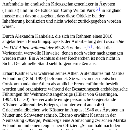
Aufenthalts im englischen Kriegsgefangenenlager in Ägypten
7
(Tumilat) und im Re-Education-Camp Wilton Park
in England
musste man davon ausgehen, dass diese Objekte bei der
Inhaftierung konfisziert und nicht wieder zurückgegeben worden
wären.
Durch Alexandra Kankeleit, die sich im Rahmen eines 2016
angelaufenen Forschungsprojekts der Aufarbeitung der
Geschichte
8
des DAI Athen während der NS-Zei
t widmete,
erhielt die
Verfasserin wertvolle Hinweise, denen noch weiter nachgegangen
werden muss. Ein Abschluss dieser Recherchen ist noch nicht in
Sicht. Der aktuelle Stand sieht folgendermaßen aus:
Erhart Kästner war während seines Athen-Aufenthaltes mit Marika
Veloudiou (1894–1990) befreundet. Sie war von der deutschen
Ortskommandantur Athen als amtliche Fremdenführerin bestellt
worden und organisierte während der Besatzungszeit archäologische
Führungen für Wehrmachtsangehörige (Hiller von Gaertringen,
1994, 91; 130). Sie verwahrte einige persönliche Gegenstände
Kästners während des Krieges, darunter wohl auch 400
Griechenlandbücher, wie Kästner im August 1946 aus Ägypten an
Mutter und Schwester schrieb. Ebenso erwähnt Kästner in der
Neufassung
Ölberge, Weinberge
eine Abmachung zwischen Marika
Veloudiou und einem englischen Offizier: „Schon bald nach dem