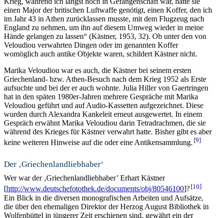
Krieg, während ich längst noch in Gefangenschaft war, hatte sie
einen Major der britischen Luftwaffe genötigt, einen Koffer, den ich
im Jahr 43 in Athen zurücklassen musste, mit dem Flugzeug nach
England zu nehmen, um ihn auf diesem Umweg wieder in meine
Hände gelangen zu lassen“ (Kästner, 1953, 32). Ob unter den von
Veloudiou verwahrten Dingen oder im genannten Koffer
womöglich auch antike Objekte waren, schildert Kästner nicht.
Marika Veloudiou war es auch, die Kästner bei seinem ersten
Griechenland- bzw. Athen-Besuch nach dem Krieg 1952 als Erste
aufsuchte und bei der er auch wohnte. Julia Hiller von Gaertringen
hat in den späten 1980er-Jahren mehrere Gespräche mit Marika
Veloudiou geführt und auf Audio-Kassetten aufgezeichnet. Diese
wurden durch Alexandra Kankeleit erneut ausgewertet. In einem
Gespräch erwähnt Marika Veloudiou darin Tetradrachmen, die sie
während des Krieges für Kästner verwahrt hatte. Bisher gibt es aber
9
keine weiteren Hinweise auf die oder eine Antikensammlung.
Der ‚Griechenlandliebhaber‘
Wer war der ‚Griechenlandliebhaber’ Erhart Kästner
10
[
http://www.deutschefotothek.de/documents/obj/80546100
]?
Ein Blick in die diversen monografischen Arbeiten und Aufsätze,
die über den ehemaligen Direktor der Herzog August Bibliothek in
Wolfenbüttel in jüngerer Zeit erschienen sind, gewährt ein der