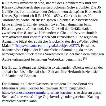
Kulturkreis zuzuordnen sind, hat mit der Gefäßkeramik und der
Kleinskulptur/Plastik ihre ausgesprochenen Schwerpunkte. Die 36
Gefäße aus Ton umfassen den Zeitraum von der späten Bronzezeit
Kretas (Spätminoisch II B, 1500–1450 v. Chr.) bis in das 20.
Jahrhundert, wobei zu diesen späten Objekten selbstverständlich
keine antiken Originale, sondern zwei Nachahmungen bzw.
Fälschungen zu zählen sind. Der Großteil der Gefäße datiert
zwischen dem 8. und 4. Jahrhundert v. Chr. und ist vornehmlich
dem attischen und korinthischen Stil zuzuordnen. Eine regionale
Ausnahme bildet der apulische Glockenkrater des „Wolfenbüttel-
Malers“ [
https://nds.museum-digital.de/object/6377
]. Er ist das
bedeutendste Objekt der Kästner’schen Sammlung, da er das
namengebende Stück dieses Vasenmalers ist, der nach dem einstigen
6
Aufbewahrungsort bei seinem Vorbesitzer benannt ist.
Die 31 zur Gattung der Kleinplastik zählenden Objekte gehören der
archaischen bis hellenistischen Zeit an. Ihre Herkunft bezieht sich
auf Attika und Böotien.
Die Sammlung Erhart Kästners ist auf dem Online-Portal des
Museum August Kestner bei
museum digital
zugänglich (
https://ex.musdig.org/sammlung-erhart-kaestner
), so dass an dieser
Stelle auf eine vollständige Objektvorlage oder gar einen Katalog
verzichtet werden kann.