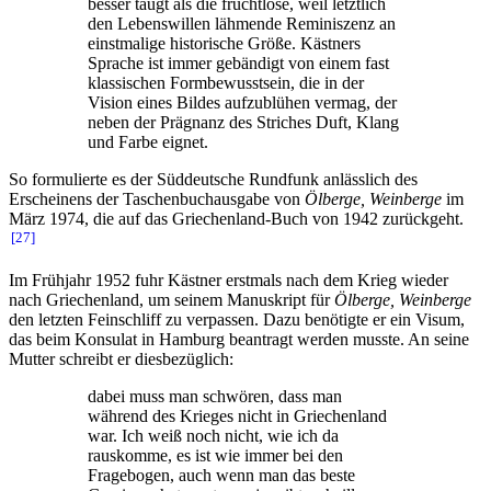
besser taugt als die fruchtlose, weil letztlich
den Lebenswillen lähmende Reminiszenz an
einstmalige historische Größe. Kästners
Sprache ist immer gebändigt von einem fast
klassischen Formbewusstsein, die in der
Vision eines Bildes aufzublühen vermag, der
neben der Prägnanz des Striches Duft, Klang
und Farbe eignet.
So formulierte es der Süddeutsche Rundfunk anlässlich des
Erscheinens der Taschenbuchausgabe von
Ölberge, Weinberge
im
März 1974, die auf das Griechenland-Buch von 1942 zurückgeht.
27
Im Frühjahr 1952 fuhr Kästner erstmals nach dem Krieg wieder
nach Griechenland, um seinem Manuskript für
Ölberge, Weinberge
den letzten Feinschliff zu verpassen. Dazu benötigte er ein Visum,
das beim Konsulat in Hamburg beantragt werden musste. An seine
Mutter schreibt er diesbezüglich:
dabei muss man schwören, dass man
während des Krieges nicht in Griechenland
war. Ich weiß noch nicht, wie ich da
rauskomme, es ist wie immer bei den
Fragebogen, auch wenn man das beste