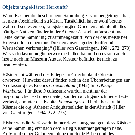
Objekte ungeklärter Herkunft?
Wann Kästner die beschriebene Sammlung zusammengetragen hat,
ist nicht abschließend zu klären. Tatsächlich hat er wohl bereits
während seines ersten, kriegsbedingten Griechenlandaufenthaltes
häufiger Antikenhändler in der Athener Altstadt aufgesucht und
„eine kleine Sammlung zusammengekauft, von der das meiste bei
Kriegsende in einem aus Dresden ausgelagerten Koffer mit
Wertsachen verlorenging“ (Hiller von Gaertringen, 1994, 272–273).
Was sich davon möglicherweise erhalten hat und ob es sich auch
heute noch im Museum August Kestner befindet, ist nicht zu
beantworten.
Kästner hat während des Krieges in Griechenland Objekte
erworben. Hinweise darauf finden sich in den Überarbeitungen zur
Neufassung des Buches
Griechenland
(1942) für
Ölberge,
Weinberge
. Für diese Neufassung wurden nicht nur der
ursprüngliche Text überarbeitet, sondern auch gänzlich neue Texte
verfasst, darunter das Kapitel
Schustergasse
. Hierin beschreibt
Kästner die o.g. Athener Antiquitätenläden in der Altstadt (Hiller
von Gaertringen, 1994, 272–273).
Bisher war die Verfasserin immer davon ausgegangen, dass Kästner
seine Sammlung erst nach dem Krieg zusammengetragen hätte.
Aufgrund seiner Gefangennahme durch die Briten und des