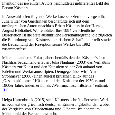
Intention des jeweiligen Autors geschuldetes indifferentes Bild der
Person Kästners.
In Auswahl seien folgende Werke kurz skizziert und vorgestellt:
Julia Hiller von Gaertringen beschäftigte sich mit dem
umfangreichen Autorennachlass Erhart Kästners in der Herzog
August Bibliothek Wolfenbüttel. Ihre 1994 veröffentliche
Dissertation ist die erste ausführliche Personalbiografie, die zugleich
die Einordnung von Kästners literarischem Schaffen darstellt sowie
die Betrachtung der Rezeption seines Werkes bis 1992
zusammenfasst.
Mit einem anderen Fokus, aber ebenfalls den des Kästner‘schen
Nachlass betrachtend erläutert Julia Nauhaus (2003) das Verhältnis
Kästners zur Kunst und den Künstlern seiner Zeit anhand von
Briefen und Werkmanuskripten. Demgegenüber wirft Arn
Strohmeyer (2006) einen äußerst kritischen Blick auf das
‚Gesamtphänomen‘ Kästner und den Kultautor der 1950er- und
1960er-Jahre, indem er ihn als ‚Wehrmachtsschriftsteller‘ enttarnt.
11
Helga Karrenbrock (2015) stellt Kästners schriftstellerisches Werk
im Kontext der griechisch-deutschen Erinnerungskultur dar, wobei
der Vergleich von
Griechenland
und
Ölberge, Weinberge
im
Mittelpunkt der Betrachtung steht.