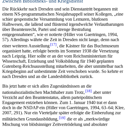
Zwischen Bibliotheks- und Kriegsdienst
Die Rückkehr nach Dresden und sein Dienstantritt begannen mit
einem NS-programmatischen Neujahrsappell seiner Kollegen, „eine
schier gespenstische Versammlung von Lemuren, blutlosen
Halbwesen, die lallend und flüsternd irgendwelche Verlautbarungen
über Beamtenrecht, Partei und strenge Bestrafung
entgegennahmen“, wie er notierte (Hiller von Gaertringen, 1994,
57). Allerdings währte die Zeit in Dresden nicht lange, denn nach
17
einer weiteren Ausstellung
, die Kästner für das Buchmuseum
organisiert hatte, erfolgte bereits im Sommer 1938 die Versetzung
nach Leipzig. Hier sollte er an der vom Reichsministerium für
Wissenschaft, Erziehung und Volksbildung für 1940 geplanten
Gutenberg-Reichsausstellung mitarbeiten, die aber unmittelbar nach
Kriegsbeginn auf unbestimmte Zeit verschoben wurde. So kehrte er
nach Dresden und an die Landesbibliothek zurück.
Bis jetzt hatte er sich allen Zugeständnissen an die
18
nationalsozialistischen Machthaber zum Trotz,
aber unter
Verzicht auf den Beamtenstatus, allem parteipolitischem
Engagement entziehen können. Zum 1. Januar 1940 trat er dann
doch in die NSDAP ein (Hiller von Gaertringen, 1994, 63–64; Klee,
2007, 291). Nur ein Vierteljahr später erfolgte die Einberufung zur
19
militärischen Grundausbildung,
die er als „merkwürdige
Mischung von blödsinniger Zeitvertrödelung und absoluter