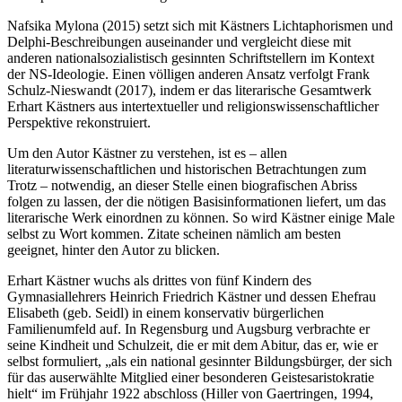
Nafsika Mylona (2015) setzt sich mit Kästners Lichtaphorismen und
Delphi-Beschreibungen auseinander und vergleicht diese mit
anderen nationalsozialistisch gesinnten Schriftstellern im Kontext
der NS-Ideologie. Einen völligen anderen Ansatz verfolgt Frank
Schulz-Nieswandt (2017), indem er das literarische Gesamtwerk
Erhart Kästners aus intertextueller und religionswissenschaftlicher
Perspektive rekonstruiert.
Um den Autor Kästner zu verstehen, ist es – allen
literaturwissenschaftlichen und historischen Betrachtungen zum
Trotz – notwendig, an dieser Stelle einen biografischen Abriss
folgen zu lassen, der die nötigen Basisinformationen liefert, um das
literarische Werk einordnen zu können. So wird Kästner einige Male
selbst zu Wort kommen. Zitate scheinen nämlich am besten
geeignet, hinter den Autor zu blicken.
Erhart Kästner wuchs als drittes von fünf Kindern des
Gymnasiallehrers Heinrich Friedrich Kästner und dessen Ehefrau
Elisabeth (geb. Seidl) in einem konservativ bürgerlichen
Familienumfeld auf. In Regensburg und Augsburg verbrachte er
seine Kindheit und Schulzeit, die er mit dem Abitur, das er, wie er
selbst formuliert, „als ein national gesinnter Bildungsbürger, der sich
für das auserwählte Mitglied einer besonderen Geistesaristokratie
hielt“ im Frühjahr 1922 abschloss (Hiller von Gaertringen, 1994,