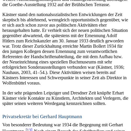
die Goethe-Ausstellung 1932 auf der Brühlschen Terrasse.
Kästner stand den nationalsozialistischen Entwicklungen der Zeit
skeptisch bis ablehnend, wenngleich opportunistisch gegenüber, wie
er sich auch schon zuvor aus politischen Aktivitäten eher
herausgehalten hatte. Er verhielt sich der neuen politischen Situation
gegenüber abwartend, die spätestens mit der Ernennung Adolf
Hitlers zum Reichskanzler am 30. Januar 1933 deutlich geworden
war. Trotz dieser Zurückhaltung erreichte Martin Bollert 1934 für
den jungen Kollegen dessen Ernennung zum verantwortlichen
Referenten der Handschriftenabteilung, die mit dem Aufbau bzw.
der Neueinrichtung eines speziellen Buchmuseums mit sehr
erfolgreichen Sonderausstellungen verbunden war (Kästner, 1936;
Nauhaus, 2003, 41–54.). Diese Aktivitäten weisen bereits auf
Kästners Interessen und Schwerpunkte in seiner Zeit als Direktor in
Wolfenbüttel voraus.
In der sehr prägenden Leipziger und Dresdner Zeit knüpfte Erhart
Kästner viele Kontakte zu Künstlern, Architekten und Verlegern, die
später seinen weiteren Werdegang kennzeichnen sollten.
Privatsekretär bei Gerhard Hauptmann
Von besonderer Bedeutung war 1934 die Begegnung mit Gerhart
13