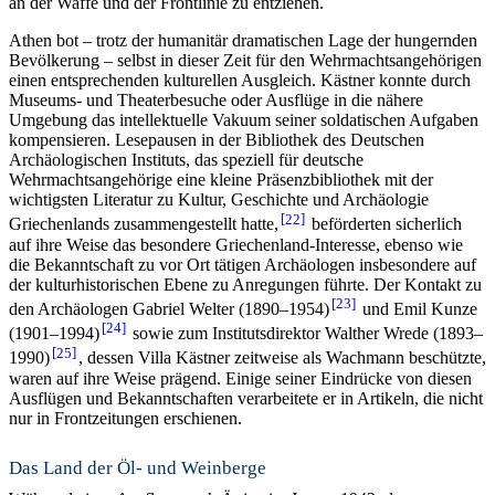
an der Waffe und der Frontlinie zu entziehen.
Athen bot – trotz der humanitär dramatischen Lage der hungernden
Bevölkerung – selbst in dieser Zeit für den Wehrmachtsangehörigen
einen entsprechenden kulturellen Ausgleich. Kästner konnte durch
Museums- und Theaterbesuche oder Ausflüge in die nähere
Umgebung das intellektuelle Vakuum seiner soldatischen Aufgaben
kompensieren. Lesepausen in der Bibliothek des Deutschen
Archäologischen Instituts, das speziell für deutsche
Wehrmachtsangehörige eine kleine Präsenzbibliothek mit der
wichtigsten Literatur zu Kultur, Geschichte und Archäologie
22
Griechenlands zusammengestellt hatte,
beförderten sicherlich
auf ihre Weise das besondere Griechenland-Interesse, ebenso wie
die Bekanntschaft zu vor Ort tätigen Archäologen insbesondere auf
der kulturhistorischen Ebene zu Anregungen führte. Der Kontakt zu
23
den Archäologen Gabriel Welter (1890–1954)
und Emil Kunze
24
(1901–1994)
sowie zum Institutsdirektor Walther Wrede (1893–
25
1990)
, dessen Villa Kästner zeitweise als Wachmann beschützte,
waren auf ihre Weise prägend. Einige seiner Eindrücke von diesen
Ausflügen und Bekanntschaften verarbeitete er in Artikeln, die nicht
nur in Frontzeitungen erschienen.
Das Land der Öl- und Weinberge