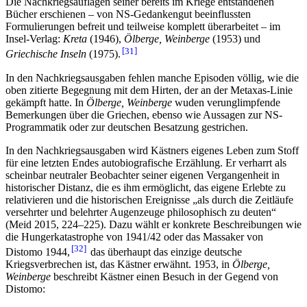
Die Nachkriegsauflagen seiner bereits im Kriege entstandenen
Bücher erschienen – von NS-Gedankengut beeinflussten
Formulierungen befreit und teilweise komplett überarbeitet – im
Insel-Verlag:
Kreta
(1946),
Ölberge, Weinberge
(1953) und
31
Griechische Inseln
(1975).
In den Nachkriegsausgaben fehlen manche Episoden völlig, wie die
oben zitierte Begegnung mit dem Hirten, der an der Metaxas-Linie
gekämpft hatte.
In
Ölberge, Weinberge
wuden verunglimpfende
Bemerkungen über die Griechen, ebenso wie Aussagen zur NS-
Programmatik oder zur deutschen Besatzung gestrichen.
In den Nachkriegsausgaben wird Kästners eigenes Leben zum Stoff
für eine letzten Endes autobiografische Erzählung. Er verharrt als
scheinbar neutraler Beobachter seiner eigenen Vergangenheit in
historischer Distanz, die es ihm ermöglicht, das eigene Erlebte zu
relativieren und die historischen Ereignisse „als durch die Zeitläufe
versehrter und belehrter Augenzeuge philosophisch zu deuten“
(Meid 2015, 224–225). Dazu wählt er konkrete Beschreibungen wie
die Hungerkatastrophe von 1941/42 oder das Massaker von
32
Distomo 1944,
das überhaupt das einzige deutsche
Kriegsverbrechen ist, das Kästner erwähnt. 1953, in
Ölberge,
Weinberge
beschreibt Kästner einen Besuch in der Gegend von
Distomo: