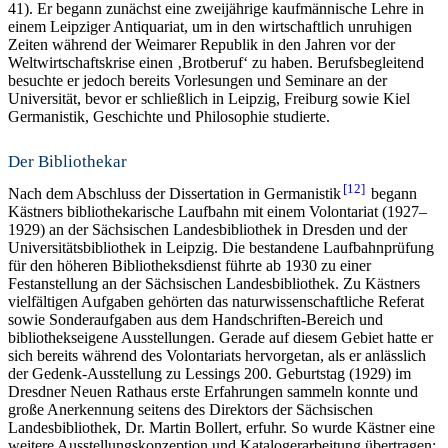
41). Er begann zunächst eine zweijährige kaufmännische Lehre in
einem Leipziger Antiquariat, um in den wirtschaftlich unruhigen
Zeiten während der Weimarer Republik in den Jahren vor der
Weltwirtschaftskrise einen ‚Brotberuf‘ zu haben. Berufsbegleitend
besuchte er jedoch bereits Vorlesungen und Seminare an der
Universität, bevor er schließlich in Leipzig, Freiburg sowie Kiel
Germanistik, Geschichte und Philosophie studierte.
Der Bibliothekar
12
Nach dem Abschluss der Dissertation in Germanistik
begann
Kästners bibliothekarische Laufbahn mit einem Volontariat (1927–
1929) an der Sächsischen Landesbibliothek in Dresden und der
Universitätsbibliothek in Leipzig. Die bestandene Laufbahnprüfung
für den höheren Bibliotheksdienst führte ab 1930 zu einer
Festanstellung an der Sächsischen Landesbibliothek. Zu Kästners
vielfältigen Aufgaben gehörten das naturwissenschaftliche Referat
sowie Sonderaufgaben aus dem Handschriften-Bereich und
bibliothekseigene Ausstellungen. Gerade auf diesem Gebiet hatte er
sich bereits während des Volontariats hervorgetan, als er anlässlich
der Gedenk-Ausstellung zu Lessings 200. Geburtstag (1929) im
Dresdner Neuen Rathaus erste Erfahrungen sammeln konnte und
große Anerkennung seitens des Direktors der Sächsischen
Landesbibliothek, Dr. Martin Bollert, erfuhr. So wurde Kästner eine
weitere Ausstellungskonzeption und Katalogerarbeitung übertragen: