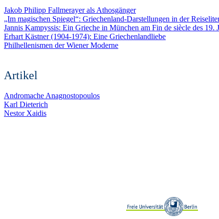
Jakob Philipp Fallmerayer als Athosgänger
„Im magischen Spiegel“: Griechenland-Darstellungen in der Reiseli
Jannis Kampyssis: Ein Grieche in München am Fin de siècle des 19. 
Erhart Kästner (1904-1974): Eine Griechenlandliebe
Philhellenismen der Wiener Moderne
Artikel
Andromache Anagnostopoulos
Karl Dieterich
Nestor Xaidis