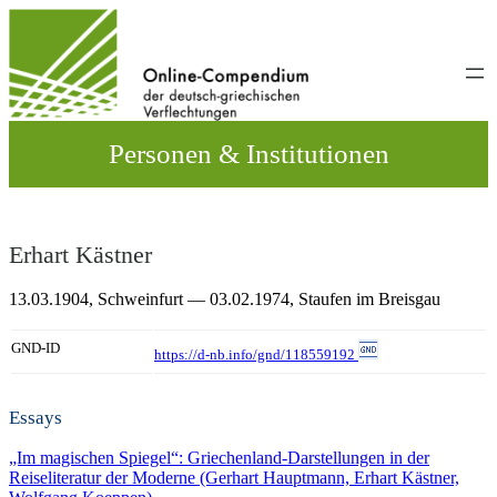
Direkt
zum
Inhalt
wechseln
Personen & Institutionen
Erhart Kästner
13.03.1904,
Schweinfurt
— 03.02.1974,
Staufen im Breisgau
GND-ID
https://d-nb.info/gnd/118559192
Essays
„Im magischen Spiegel“: Griechenland-Darstellungen in der
Reiseliteratur der Moderne (Gerhart Hauptmann, Erhart Kästner,