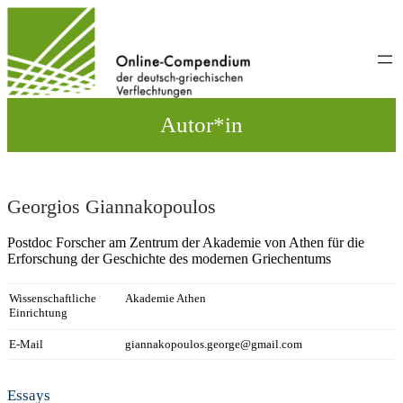
Direkt
zum
Inhalt
wechseln
Autor*in
Georgios Giannakopoulos
Postdoc Forscher am Ζentrum der Akademie von Athen für die
Erforschung der Geschichte des modernen Griechentums
Wissenschaftliche
Akademie Athen
Einrichtung
E-Mail
giannakopoulos.george@gmail.com
Essays