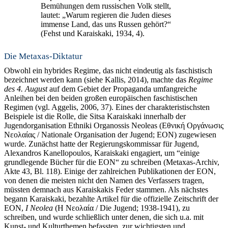
Bemühungen dem russischen Volk stellt,
lautet: „Warum regieren die Juden dieses
immense Land, das uns Russen gehört?“
(Fehst und Karaiskaki, 1934, 4).
Die Metaxas-Diktatur
Obwohl ein hybrides Regime, das nicht eindeutig als faschistisch
bezeichnet werden kann (siehe Kallis, 2014), machte das
Regime
des 4. August
auf dem Gebiet der Propaganda umfangreiche
Anleihen bei den beiden großen europäischen faschistischen
Regimen (vgl. Aggelis, 2006, 37). Eines der charakteristischsten
Beispiele ist die Rolle, die Sitsa Karaiskaki innerhalb der
Jugendorganisation Ethniki Organossis Neoleas (Εθνική Οργάνωσις
Νεολαίας / Nationale Organisation der Jugend; ΕΟΝ) zugewiesen
wurde. Zunächst hatte der Regierungskommissar für Jugend,
Alexandros Kanellopoulos, Karaiskaki engagiert, um “einige
grundlegende Bücher für die EON“ zu schreiben (Metaxas-Archiv,
Akte 43, Bl. 118). Einige der zahlreichen Publikationen der EON,
von denen die meisten nicht den Namen des Verfassers tragen,
müssten demnach aus Karaiskakis Feder stammen. Als nächstes
begann Karaiskaki, bezahlte Artikel für die offizielle Zeitschrift der
EON,
Ι Neolea
(Η Νεολαία / Die Jugend; 1938-1941), zu
schreiben, und wurde schließlich unter denen, die sich u.a. mit
Kunst- und Kulturthemen befassten, zur wichtigsten und