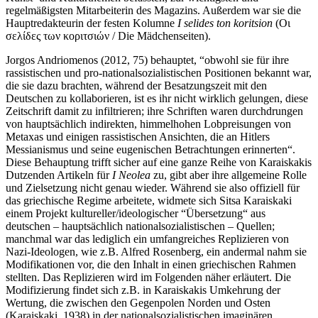
regelmäßigsten Mitarbeiterin des Magazins. Außerdem war sie die
Hauptredakteurin der festen Kolumne
I selides ton koritsion
(Οι
σελίδες των κοριτσιών / Die Mädchenseiten).
Jorgos Andriomenos (2012, 75) behauptet, “obwohl sie für ihre
rassistischen und pro-nationalsozialistischen Positionen bekannt war,
die sie dazu brachten, während der Besatzungszeit mit den
Deutschen zu kollaborieren, ist es ihr nicht wirklich gelungen, diese
Zeitschrift damit zu infiltrieren; ihre Schriften waren durchdrungen
von hauptsächlich indirekten, himmelhohen Lobpreisungen von
Metaxas und einigen rassistischen Ansichten, die an Hitlers
Messianismus und seine eugenischen Betrachtungen erinnerten“.
Diese Behauptung trifft sicher auf eine ganze Reihe von Karaiskakis
Dutzenden Artikeln für
I Neolea
zu, gibt aber ihre allgemeine Rolle
und Zielsetzung nicht genau wieder. Während sie also offiziell für
das griechische Regime arbeitete, widmete sich Sitsa Karaiskaki
einem Projekt kultureller/ideologischer “Übersetzung“ aus
deutschen – hauptsächlich nationalsozialistischen – Quellen;
manchmal war das lediglich ein umfangreiches Replizieren von
Nazi-Ideologen, wie z.B. Alfred Rosenberg, ein andermal nahm sie
Modifikationen vor, die den Inhalt in einen griechischen Rahmen
stellten. Das Replizieren wird im Folgenden näher erläutert. Die
Modifizierung findet sich z.B. in Karaiskakis Umkehrung der
Wertung, die zwischen den Gegenpolen Norden und Osten
(Karaiskaki, 1938) in der nationalsozialistischen imaginären