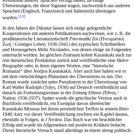
Kenntnisse anderer Sprachen verfügt haben, da einige
Übersetzungen, die diese Signatur tragen, nachweislich aus anderen
Sprachen (Englisch, Französisch und Italienisch) übertragen
13
wurden.
In den Jahren der Diktatur lassen sich einige gelegentliche
Kooperationen mit anderen Publikationen nachweisen, wie z. B. die
prodiktatorische Literaturzeitschrift
Pnevmatiki
Zoi
(Πνευματική
Ζωή / Geistiges Leben; 1936-1941) des zyprischen Schriftstellers
und Herausgebers Melis Nicolaides, von denen einige im Folgenden
untersucht werden. Im gleichen Zeitraum kehrte Karaiskaki auch zur
rein literarischen Produktion zurück und veröffentlichte eine fiktive
Biographie oder, in ihren eigenen Worten, eine “historische
Romanze“ über Jeorjios Karaiskakis. Aber auch hier haben wir es
mit dem vielschichtigen Phänomen des Übersetzens zu tun. Der
Roman wurde zunächst unter Pseudonym in der Übersetzung von
Karl Walter Rudolph (Tolys, 1936) auf Deutsch veröffentlicht und
danach als Fortsetzungsroman in der Zeitung
Ethnos
(Έθνος /
Nation; 1936-1937). Später wurde die griechische Version auch in
Buchform veröffentlicht, ein Exemplar davon überreichte
Karaiskaki Metaxas bei ihrem persönlichen Treffen in seinem Büro
1940; kurz vor dieser Veröffentlichung erschien ein Kapitel daraus,
ebenfalls in Folgen, in
I Neolea
. Das Buch war ein beachtlicher
Erfolg und wurde im Allgemeinen mit positiven Kritiken bedacht.
Dieser literarische Versuch stand allerdings in einem streng politisch-