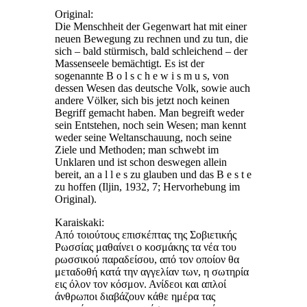
Original:
Die Menschheit der Gegenwart hat mit einer
neuen Bewegung zu rechnen und zu tun, die
sich – bald stürmisch, bald schleichend – der
Massenseele bemächtigt. Es ist der
sogenannte B o l s c h e w i s m u s, von
dessen Wesen das deutsche Volk, sowie auch
andere Völker, sich bis jetzt noch keinen
Begriff gemacht haben. Man begreift weder
sein Entstehen, noch sein Wesen; man kennt
weder seine Weltanschauung, noch seine
Ziele und Methoden; man schwebt im
Unklaren und ist schon deswegen allein
bereit, an a l l e s zu glauben und das B e s t e
zu hoffen (Iljin, 1932, 7; Hervorhebung im
Original).
Karaiskaki:
Από τοιούτους επισκέπτας της Σοβιετικής
Ρωσσίας μαθαίνει ο κοσμάκης τα νέα του
ρωσσικού παραδείσου, από τον οποίον θα
μεταδοθή κατά την αγγελίαν των, η σωτηρία
εις όλον τον κόσμον. Ανίδεοι και απλοί
άνθρωποι διαβάζουν κάθε ημέρα τας