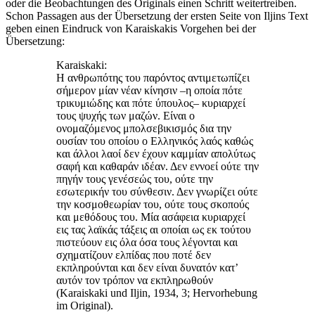
oder die Beobachtungen des Originals einen Schritt weitertreiben.
Schon Passagen aus der Übersetzung der ersten Seite von Iljins Text
geben einen Eindruck von Karaiskakis Vorgehen bei der
Übersetzung:
Karaiskaki:
Η ανθρωπότης του παρόντος αντιμετωπίζει
σήμερον μίαν νέαν κίνησιν –η οποία πότε
τρικυμιώδης και πότε ύπουλος– κυριαρχεί
τους ψυχής των μαζών. Είναι ο
ονομαζόμενος μπολσεβικισμός δια την
ουσίαν του οποίου ο Ελληνικός λαός καθώς
και άλλοι λαοί δεν έχουν καμμίαν απολύτως
σαφή και καθαράν ιδέαν. Δεν εννοεί ούτε την
πηγήν τους γενέσεώς του, ούτε την
εσωτερικήν του σύνθεσιν. Δεν γνωρίζει ούτε
την κοσμοθεωρίαν του, ούτε τους σκοπούς
και μεθόδους του. Μία ασάφεια κυριαρχεί
εις τας λαϊκάς τάξεις αι οποίαι ως εκ τούτου
πιστεύουν εις όλα όσα τους λέγονται και
σχηματίζουν ελπίδας που ποτέ δεν
εκπληρούνται και δεν είναι δυνατόν κατ’
αυτόν τον τρόπον να εκπληρωθούν
(Karaiskaki und Iljin, 1934, 3; Hervorhebung
im Original).