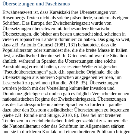
Übersetzungen und Faschismus
Erwähnenswert ist, dass Karaiskaki ihre Übersetzungen von
Rosenbergs Texten nicht als solche präsentierte, sondern als eigene
Schriften. Das Europa der Zwischenkriegszeit wurde von
Übersetzungen überschwemmt. Insbesondere literarische
Übersetzungen, die bisher am besten untersucht sind, scheinen in
vielen europäischen Ländern dominiert zu haben. Das ging so weit,
dass z.B. Antonio Gramsci (1981, 131) behauptete, dass die
Populärliteratur, oder zumindest die, die die breite Masse in Italien
liest, ausländische Literatur sei. In Griechenland war die Situation
ähnlich, während in Spanien die Übersetzungen eine solche
Ausstrahlung erreicht hatten, dass es eine Welle erfolgreicher
“Pseudoübersetzungen“ gab, d.h. spanische Originale, die als
Übersetzungen aus anderen Sprachen ausgegeben wurden, um
Leserschaft zu gewinnen (Rundle, 2018, 35). Übersetzungen
wurden jedoch mit der Vorstellung kultureller Invasion und
Dominanz gleichgesetzt und so gab es folglich Versuche der neuen
nationalistischen Regime der Zwischenkriegszeit, Übersetzungen
aus der Landessprache in andere Sprachen zu fördern – parallel
dazu aber den Zustrom ausländischer Übersetzungen zu begrenzen
(siehe z.B. Rundle und Sturge, 2010, 8). Dies fiel mit breiteren
Tendenzen in der einheimischen Intelligenzschicht zusammen, die
die Nationalliteratur oder das Schrifttum im Allgemeinen stärken
und sie in direkteren Kontakt mit einem breiteren Publikum bringen