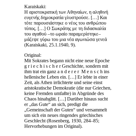
Karaiskaki:
Η αριστοκρατική των Αθηναίων, η αληθινή
ευγενής δημοκρατία γλυστρούσε. […] Και
τότε παρουσιάστηκε ο νέος του ανθρώπου
τύπος. […] Ο Σωκράτης με τη διδασκαλία
του αγαθού –το ωραίο παραμερίστηκε–
μάζεψε γύρω του μια νέα αγωνιώσα γενεά
(Karaiskaki, 25.1.1940, 9).
Original:
Mit Sokrates begann nicht eine neue Epoche
g
r i e c h i s c h e r
Geschichte, sondern mit
ihm trat ein ganz a n d e r e r M e n s c h
ins
hellenische Leben ein. […] Er lebte in einer
Zeit, als Athen irrlichterte und seine einst
aristokratische Demokratie (die nur Griechen,
keine Fremden umfaßte) in Abgründe des
Chaos hinabglitt. […] Darüber hinaus sucht
er „das Gute“ an sich, predigt die
„Gemeinschaft der Guten“ und versammelt
um sich ein neues ringendes griechisches
Geschlecht (Rosenberg, 1930, 284–85;
Hervorhebungen im Original).