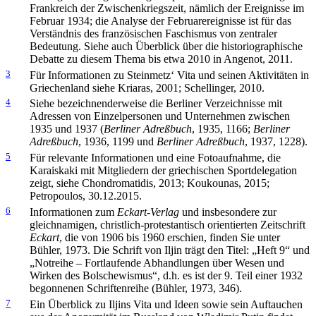
Frankreich der Zwischenkriegszeit, nämlich der Ereignisse im
Februar 1934; die Analyse der Februarereignisse ist für das
Verständnis des französischen Faschismus von zentraler
Bedeutung. Siehe auch Überblick über die historiographische
Debatte zu diesem Thema bis etwa 2010 in Angenot, 2011.
3
Für Informationen zu Steinmetz‘ Vita und seinen Aktivitäten in
Griechenland siehe Kriaras, 2001; Schellinger, 2010.
4
Siehe bezeichnenderweise die Berliner Verzeichnisse mit
Adressen von Einzelpersonen und Unternehmen zwischen
1935 und 1937 (
Berliner Adreßbuch
, 1935, 1166;
Berliner
Adreßbuch
, 1936, 1199 und
Berliner Adreßbuch
, 1937, 1228).
5
Für relevante Informationen und eine Fotoaufnahme, die
Karaiskaki mit Mitgliedern der griechischen Sportdelegation
zeigt, siehe Chondromatidis, 2013; Koukounas, 2015;
Petropoulos, 30.12.2015.
6
Informationen zum
Eckart-Verlag
und insbesondere zur
gleichnamigen, christlich-protestantisch orientierten Zeitschrift
Eckart
, die von 1906 bis 1960 erschien, finden Sie unter
Bühler, 1973. Die Schrift von Iljin trägt den Titel: „Heft 9“ und
„Notreihe – Fortlaufende Abhandlungen über Wesen und
Wirken des Bolschewismus“, d.h. es ist der 9. Teil einer 1932
begonnenen Schriftenreihe (Bühler, 1973, 346).
7
Ein Überblick zu Iljins Vita und Ideen sowie sein Auftauchen