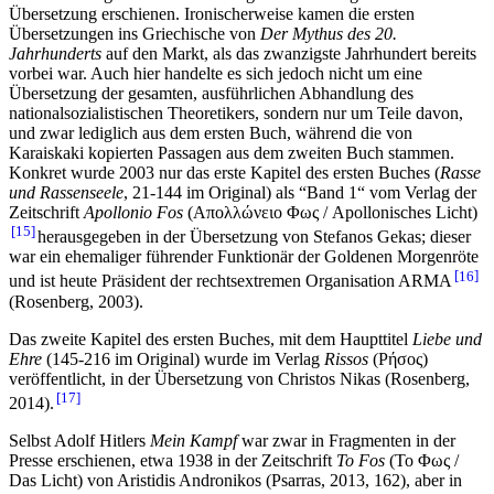
Übersetzung erschienen. Ironischerweise kamen die ersten
Übersetzungen ins Griechische von
Der Mythus des 20.
Jahrhunderts
auf den Markt, als das zwanzigste Jahrhundert bereits
vorbei war. Auch hier handelte es sich jedoch nicht um eine
Übersetzung der gesamten, ausführlichen Abhandlung des
nationalsozialistischen Theoretikers, sondern nur um Teile davon,
und zwar lediglich aus dem ersten Buch, während die von
Karaiskaki kopierten Passagen aus dem zweiten Buch stammen.
Konkret wurde 2003 nur das erste Kapitel des ersten Buches (
Rasse
und Rassenseele
, 21-144 im Original) als “Band 1“ vom Verlag der
Zeitschrift
Apollonio Fos
(Απολλώνειο Φως / Apollonisches Licht)
15
herausgegeben in der Übersetzung von Stefanos Gekas; dieser
war ein ehemaliger führender Funktionär der Goldenen Morgenröte
16
und ist heute Präsident der rechtsextremen Organisation ARMA
(Rosenberg, 2003).
Das zweite Kapitel des ersten Buches, mit dem Haupttitel
Liebe und
Ehre
(145-216 im Original) wurde im Verlag
Rissos
(Ρήσος)
veröffentlicht, in der Übersetzung von Christos Nikas (Rosenberg,
17
2014).
Selbst Adolf Hitlers
Mein
Kampf
war zwar in Fragmenten in der
Presse erschienen, etwa 1938 in der Zeitschrift
To
Fos
(Το Φως /
Das Licht) von Aristidis Andronikos (Psarras, 2013, 162), aber in