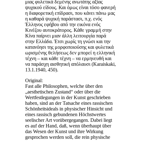
μιας φυλετικά δεμένης ανωτάτης αξίας
ψυχικού είδους. Και όμως είναι τόσο φανερή
η διαφορετική επίδρασι, που κάνει πάνω μας
η καθαρά ψυχική παράστασι, π.χ. ενός
Έλληνος εφήβου από την εικόνα ενός
Κινέζου αυτοκράτορος. Κάθε γραμμή στην
Κίνα παίρνει μιαν άλλη λειτουργία παρά
στην Ελλάδα. Έτσι χωρίς τη γνώσι και την
κατανόησι της μορφοποιούσης και φυλετικά
ωρισμένης θελήσεως δεν μπορεί η ελληνική
τέχνη – και κάθε τέχνη – να ερμηνευθή και
να παράσχη αισθητική απόλαυσι (Karaiskaki,
13.1.1940, 450).
Original:
Fast alle Philosophen, welche über den
„aesthetischen Zustand“ oder über die
Wertfestlegungen in der Kunst geschrieben
haben, sind an der Tatsache eines rassischen
Schönheitsideals in physischer Hinsicht und
eines rassisch gebundenen Höchstwertes
seelischer Art vorübergegangen. Dabei liegt
es auf der Hand, daß, wenn überhaupt über
das Wesen der Kunst und ihre Wirkung
gesprochen werden soll, die rein physische