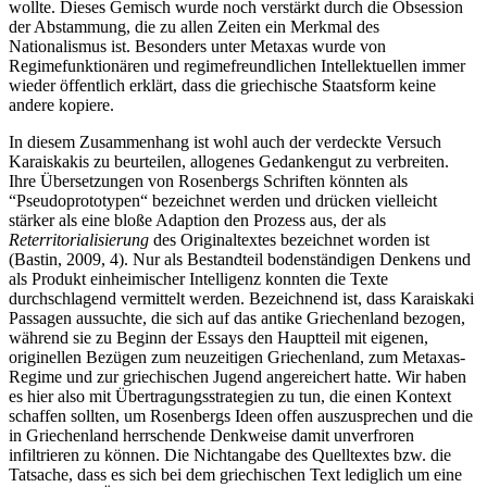
wollte. Dieses Gemisch wurde noch verstärkt durch die Obsession
der Abstammung, die zu allen Zeiten ein Merkmal des
Nationalismus ist. Besonders unter Metaxas wurde von
Regimefunktionären und regimefreundlichen Intellektuellen immer
wieder öffentlich erklärt, dass die griechische Staatsform keine
andere kopiere.
In diesem Zusammenhang ist wohl auch der verdeckte Versuch
Karaiskakis zu beurteilen, allogenes Gedankengut zu verbreiten.
Ihre Übersetzungen von Rosenbergs Schriften könnten als
“Pseudoprototypen“ bezeichnet werden und drücken vielleicht
stärker als eine bloße Adaption den Prozess aus, der als
Reterritorialisierung
des Originaltextes bezeichnet worden ist
(Bastin, 2009, 4). Nur als Bestandteil bodenständigen Denkens und
als Produkt einheimischer Intelligenz konnten die Texte
durchschlagend vermittelt werden. Bezeichnend ist, dass Karaiskaki
Passagen aussuchte, die sich auf das antike Griechenland bezogen,
während sie zu Beginn der Essays den Hauptteil mit eigenen,
originellen Bezügen zum neuzeitigen Griechenland, zum Metaxas-
Regime und zur griechischen Jugend angereichert hatte. Wir haben
es hier also mit Übertragungsstrategien zu tun, die einen Kontext
schaffen sollten, um Rosenbergs Ideen offen auszusprechen und die
in Griechenland herrschende Denkweise damit unverfroren
infiltrieren zu können. Die Nichtangabe des Quelltextes bzw. die
Tatsache, dass es sich bei dem griechischen Text lediglich um eine