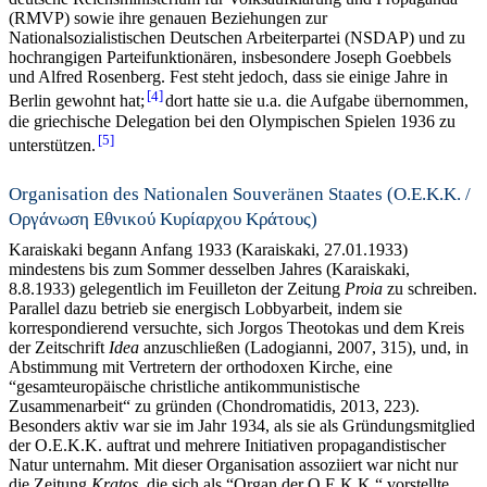
(RMVP) sowie ihre genauen Beziehungen zur
Nationalsozialistischen Deutschen Arbeiterpartei (NSDAP) und zu
hochrangigen Parteifunktionären, insbesondere Joseph Goebbels
und Alfred Rosenberg. Fest steht jedoch, dass sie einige Jahre in
4
Berlin gewohnt hat;
dort hatte sie u.a. die Aufgabe übernommen,
die griechische Delegation bei den Olympischen Spielen 1936 zu
5
unterstützen.
Organisation des Nationalen Souveränen Staates (O.E.K.K. /
Οργάνωση Εθνικού Κυρίαρχου Κράτους)
Karaiskaki begann Anfang 1933 (Karaiskaki, 27.01.1933)
mindestens bis zum Sommer desselben Jahres (Karaiskaki,
8.8.1933) gelegentlich im Feuilleton der Zeitung
Proia
zu schreiben.
Parallel dazu betrieb sie energisch Lobbyarbeit, indem sie
korrespondierend versuchte, sich Jorgos Theotokas und dem Kreis
der Zeitschrift
Idea
anzuschließen (Ladogianni, 2007, 315), und, in
Abstimmung mit Vertretern der orthodoxen Kirche, eine
“gesamteuropäische christliche antikommunistische
Zusammenarbeit“ zu gründen (Chondromatidis, 2013, 223).
Besonders aktiv war sie im Jahr 1934, als sie als Gründungsmitglied
der O.E.K.K. auftrat und mehrere Initiativen propagandistischer
Natur unternahm. Mit dieser Organisation assoziiert war nicht nur
die Zeitung
Kratos
, die sich als “Organ der O.E.K.K.“ vorstellte