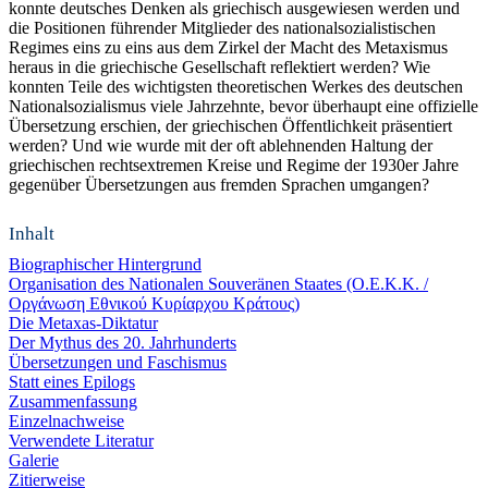
konnte deutsches Denken als griechisch ausgewiesen werden und
die Positionen führender Mitglieder des nationalsozialistischen
Regimes eins zu eins aus dem Zirkel der Macht des Metaxismus
heraus in die griechische Gesellschaft reflektiert werden? Wie
konnten Teile des wichtigsten theoretischen Werkes des deutschen
Nationalsozialismus viele Jahrzehnte, bevor überhaupt eine offizielle
Übersetzung erschien, der griechischen Öffentlichkeit präsentiert
werden? Und wie wurde mit der oft ablehnenden Haltung der
griechischen rechtsextremen Kreise und Regime der 1930er Jahre
gegenüber Übersetzungen aus fremden Sprachen umgangen?
Inhalt
Biographischer Hintergrund
Organisation des Nationalen Souveränen Staates (O.E.K.K. /
Οργάνωση Εθνικού Κυρίαρχου Κράτους)
Die Metaxas-Diktatur
Der Mythus des 20. Jahrhunderts
Übersetzungen und Faschismus
Statt eines Epilogs
Zusammenfassung
Einzelnachweise
Verwendete Literatur
Galerie
Zitierweise