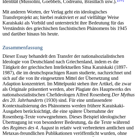
Identität (Mussolini, Goebbels, Codreanu, Brasillach usw.).
Mit anderen Worten, der Verlag geht ein ideologisches
Transferprojekt an; hierbei reaktiviert er auf vielfältige Weise
Karaiskaki als Vorbild und unterstreicht ihre Bedeutung für das
Verständnis des griechischen faschistischen Phänomens bis 1945
und darüber hinaus bis heute.
Zusammenfassung
Dieser Essay behandelt den Transfer der nationalsozialistischen
Ideologie von Deutschland nach Griechenland, indem es die
Tätigkeit der griechischen Intellektuellen Sitsa Karaiskaki (1897-
1987), die im deutschsprachigen Raum studierte, nachzeichnet und
sich auf die von ihr eingesetzten Mittel der Übersetzung und
Adaption konzentriert. Im Mittelpunkt stehen ihre Artikel, die zwar
als Originale präsentiert werden, aber Plagiate des Hauptwerks des
nationalsozialistischen Chefideologen Alfred Rosenberg
Der Mythus
des 20. Jahrhunderts
(1930) sind. Für eine umfassendere
Kontextualisierung des Phänomens werden frühere Karaiskaki-
Ausgaben berücksichtigt, die eine spätere Übernahme der
Rosenberg-Texte vorwegnehmen. Dieses Beispiel ideologischer
Übertragung ist von besonderer Bedeutung, da die Texte während
des
Regimes des 4. August
in relativ weit verbreiteten amtlichen und
Metaxas-freundlichen Publikationen veröffentlicht wurden, ohne