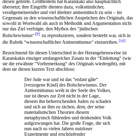
diesen gehörte. Größtenteils hat Karaiskaki also hauptsächlich
übersetzt; ihre Eingriffe dienten dazu, volkstümlicher,
verallgemeinernder und viel direkter antisemitisch zu sein – im
Gegensatz zu den wissenschaftlichen Ansprüchen des Originals, das
sowohl in Wortwahl als auch in Methodik und Argumentation nicht
nur das Ziel verfolgte, den Mythos des “jüdischen
9
Bolschewismus“
zu reproduzieren, sondern bestrebt war, sich in
10
die Rubrik “wissenschaftlicher Antisemitismus“ einzureihen.
Bezeichnend für diesen Unterschied in der Herangehensweise ist
Karaiskakis einziger umfangreicher Zusatz in der “Einleitung“ (wie
sie die erwähnte “Vorbemerkung“ des Originals wiedergibt), mit
dem sie diesen kurzen Text abschloss:
Der Jude war und ist das “enfant gâte“
[verzogene Kind] des Bolschewismus. Der
Antisemitismus weilt in der Seele des Volkes,
nur ist dieses zur Zeit nicht in der Lage,
diesem ihn beherrschenden Juden zu schaden
und sich an ihm zu rächen, dem, der seine
materialistischen Theorien diesem
metaphysisch fühlenden und denkenden Volk
aufgezwungen hat. Die große Frage, die sich
nun nach so vielen Jahren nutzloser
Experimente und erschöpfender