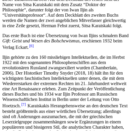
Name von Sitsa Karaiskaki mit dem Zusatz “Doktor der
Philosophie“, darunter folgt der von Iwan Iljin als
“Universitätsprofessor“. Auf dem Deckblatt des zweiten Buchs
werden die Namen der zwei angeblichen Mitverfasser gleichwertig
in eine Zeile gesetzt, Herman Fehst zuerst, Sitsa Karaiskaki folgt.
Das erste Buch ist eine Übersetzung von Iwan Iljins schmalem Band
Gift: Geist und Wesen des Bolschewismus
, erschienen 1932 beim
6
Verlag Eckart.
Iljin gehörte zu den 160 missliebigen Intellektuellen, die im Herbst
1922 mit den sogenannten Philosophenschiffen aus dem
revolutionären Russland zwangsexiliert wurden (Chamberlain,
2006). Der Historiker Timothy Snyder (2018, 18) hält ihn für den
wichtigsten faschistischen Intellektuellen unter denen, die mit dem
Wiedererstarken der extremen Rechten im 21. Jahrhundert weltweit
eine Art Renaissance erleben. Zum Zeitpunkt der Veröffentlichung
dieses Buches und bis 1934 war Iljin Professor am Russischen
Wissenschaftlichen Institut in Berlin unter der Leitung von Otto
7
Hoetzsch.
Karaiskakis Herangehensweise an den deutschen Text
besteht größtenteils aus einer wörtlichen Übersetzung; allerdings
sind oft Änderungen auszumachen, die mit der griechischen
Leserzielgruppe zusammenhängen sowie Ergänzungen in einem
populäreren und bissigeren Stil, die analytischen Charakter haben,