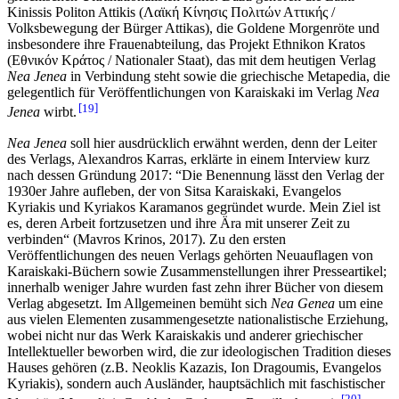
Kinissis Politon Attikis (Λαϊκή Κίνησις Πολιτών Αττικής /
Volksbewegung der Bürger Attikas), die Goldene Morgenröte und
insbesondere ihre Frauenabteilung, das Projekt Ethnikon Kratos
(Εθνικόν Κράτος / Nationaler Staat), das mit dem heutigen Verlag
Nea Jenea
in Verbindung steht sowie die griechische Metapedia, die
gelegentlich für Veröffentlichungen von Karaiskaki im Verlag
Nea
19
Jenea
wirbt.
Nea Jenea
soll hier ausdrücklich erwähnt werden, denn der Leiter
des Verlags, Alexandros Karras, erklärte in einem Interview kurz
nach dessen Gründung 2017: “Die Benennung lässt den Verlag der
1930er Jahre aufleben, der von Sitsa Karaiskaki, Evangelos
Kyriakis und Kyriakos Karamanos gegründet wurde. Mein Ziel ist
es, deren Arbeit fortzusetzen und ihre Ära mit unserer Zeit zu
verbinden“ (Mavros Krinos, 2017). Zu den ersten
Veröffentlichungen des neuen Verlags gehörten Neuauflagen von
Karaiskaki-Büchern sowie Zusammenstellungen ihrer Presseartikel;
innerhalb weniger Jahre wurden fast zehn ihrer Bücher von diesem
Verlag abgesetzt. Im Allgemeinen bemüht sich
Nea Genea
um eine
aus vielen Elementen zusammengesetzte nationalistische Erziehung,
wobei nicht nur das Werk Karaiskakis und anderer griechischer
Intellektueller beworben wird, die zur ideologischen Tradition dieses
Hauses gehören (z.B. Neoklis Kazazis, Ion Dragoumis, Evangelos
Kyriakis), sondern auch Ausländer, hauptsächlich mit faschistischer
20