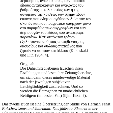
περιφήμους ανταποκρίσεις των τοιούτου
είδους ανταποκριτών και αναλόγως του
βαθμού της ευκολοπιστίας των ή της
δυνάμεως της κρίσεώς των σχηματίζουν
εικόνας που εδημιουργήθησαν δι’ αυτόν τον
σκοπόν και που πραγματικά υπάρχουν μόνο
στα παραμύθια των συγγραφέων και των
δημιουργών του είδους που αναφέραμε
παραπάνω. Κατ’ αυτόν τον τρόπον
εξελίσσονται από τους απατηθέντας, εις
ακουσίους και αθώους απατεώνας που
ζητούν να πείσουν και άλλους (Karaiskaki
und Iljin 1934, 4).
Original:
Die Daheimgebliebenen lauschen ihren
Erzählungen und lesen ihre Zeitungsberichte,
um sich dann dieses minderwertige Material
nach der jeweiligen subjektiven
Leichtgläubigkeit zuzurechnen. Und so
werden die Betrogenen zu unabsichtlichen
Betrügern (im besten Fall) (Iljin, 1932, 7).
Das zweite Buch ist eine Übersetzung der Studie von Herman Fehst
Bolschewismus und Judentum: Das jüdische Element in der