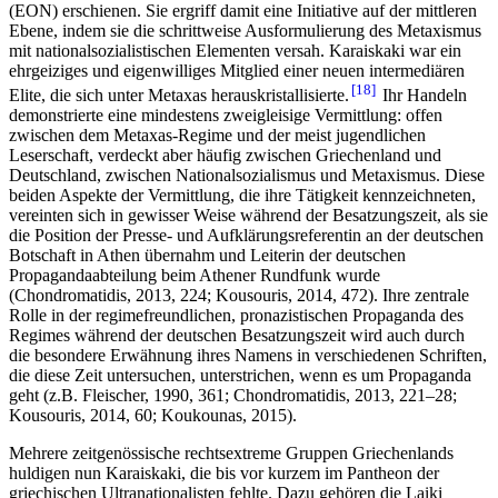
(ΕΟΝ) erschienen. Sie ergriff damit eine Initiative auf der mittleren
Ebene, indem sie die schrittweise Ausformulierung des Metaxismus
mit nationalsozialistischen Elementen versah. Karaiskaki war ein
ehrgeiziges und eigenwilliges Mitglied einer neuen intermediären
18
Elite, die sich unter Metaxas herauskristallisierte.
Ihr Handeln
demonstrierte eine mindestens zweigleisige Vermittlung: offen
zwischen dem Metaxas-Regime und der meist jugendlichen
Leserschaft, verdeckt aber häufig zwischen Griechenland und
Deutschland, zwischen Nationalsozialismus und Metaxismus. Diese
beiden Aspekte der Vermittlung, die ihre Tätigkeit kennzeichneten,
vereinten sich in gewisser Weise während der Besatzungszeit, als sie
die Position der Presse- und Aufklärungsreferentin an der deutschen
Botschaft in Athen übernahm und Leiterin der deutschen
Propagandaabteilung beim Athener Rundfunk wurde
(Chondromatidis, 2013, 224; Kousouris, 2014, 472). Ihre zentrale
Rolle in der regimefreundlichen, pronazistischen Propaganda des
Regimes während der deutschen Besatzungszeit wird auch durch
die besondere Erwähnung ihres Namens in verschiedenen Schriften,
die diese Zeit untersuchen, unterstrichen, wenn es um Propaganda
geht (z.B. Fleischer, 1990, 361; Chondromatidis, 2013, 221–28;
Kousouris, 2014, 60; Koukounas, 2015).
Mehrere zeitgenössische rechtsextreme Gruppen Griechenlands
huldigen nun Karaiskaki, die bis vor kurzem im Pantheon der
griechischen Ultranationalisten fehlte. Dazu gehören die Laiki