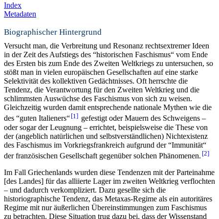
Index
Metadaten
Biographischer Hintergrund
Versucht man, die Verbreitung und Resonanz rechtsextremer Ideen
in der Zeit des Aufstiegs des “historischen Faschismus“ vom Ende
des Ersten bis zum Ende des Zweiten Weltkriegs zu untersuchen, so
stößt man in vielen europäischen Gesellschaften auf eine starke
Selektivität des kollektiven Gedächtnisses. Oft herrschte die
Tendenz, die Verantwortung für den Zweiten Weltkrieg und die
schlimmsten Auswüchse des Faschismus von sich zu weisen.
Gleichzeitig wurden damit entsprechende nationale Mythen wie die
1
des “guten Italieners“
gefestigt oder Mauern des Schweigens –
oder sogar der Leugnung – errichtet, beispielsweise die These von
der (angeblich natürlichen und selbstverständlichen) Nichtexistenz
des Faschismus im Vorkriegsfrankreich aufgrund der “Immunität“
2
der französischen Gesellschaft gegenüber solchen Phänomenen.
Im Fall Griechenlands wurden diese Tendenzen mit der Parteinahme
[des Landes] für das alliierte Lager im zweiten Weltkrieg verflochten
– und dadurch verkompliziert. Dazu gesellte sich die
historiographische Tendenz, das Metaxas-Regime als ein autoritäres
Regime mit nur äußerlichen Übereinstimmungen zum Faschismus
zu betrachten. Diese Situation trug dazu bei, dass der Wissenstand