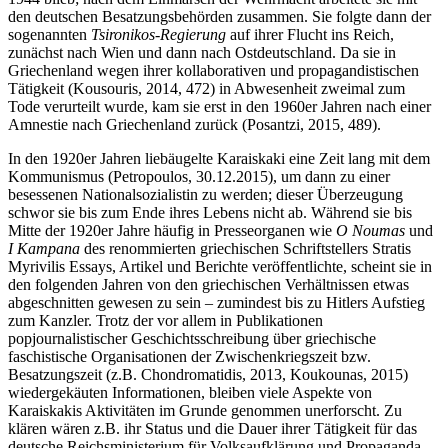
den deutschen Besatzungsbehörden zusammen. Sie folgte dann der
sogenannten
Tsironikos-Regierung
auf ihrer Flucht ins Reich,
zunächst nach Wien und dann nach Ostdeutschland. Da sie in
Griechenland wegen ihrer kollaborativen und propagandistischen
Tätigkeit (Kousouris, 2014, 472) in Abwesenheit zweimal zum
Tode verurteilt wurde, kam sie erst in den 1960er Jahren nach einer
Amnestie nach Griechenland zurück (Posantzi, 2015, 489).
In den 1920er Jahren liebäugelte Karaiskaki eine Zeit lang mit dem
Kommunismus (Petropoulos, 30.12.2015), um dann zu einer
besessenen Nationalsozialistin zu werden; dieser Überzeugung
schwor sie bis zum Ende ihres Lebens nicht ab. Während sie bis
Mitte der 1920er Jahre häufig in Presseorganen wie
O Noumas
und
I Kampana
des renommierten griechischen Schriftstellers Stratis
Myrivilis Essays, Artikel und Berichte veröffentlichte, scheint sie in
den folgenden Jahren von den griechischen Verhältnissen etwas
abgeschnitten gewesen zu sein – zumindest bis zu Hitlers Aufstieg
zum Kanzler. Trotz der vor allem in Publikationen
popjournalistischer Geschichtsschreibung über griechische
faschistische Organisationen der Zwischenkriegszeit bzw.
Besatzungszeit (z.B. Chondromatidis, 2013, Koukounas, 2015)
wiedergekäuten Informationen, bleiben viele Aspekte von
Karaiskakis Aktivitäten im Grunde genommen unerforscht. Zu
klären wären z.B. ihr Status und die Dauer ihrer Tätigkeit für das
deutsche Reichsministerium für Volksaufklärung und Propaganda