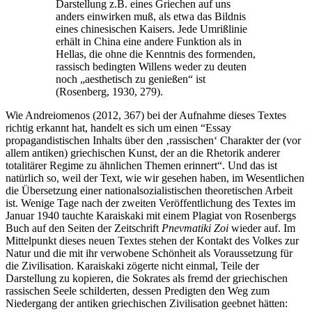
Darstellung z.B. eines Griechen auf uns
anders einwirken muß, als etwa das Bildnis
eines chinesischen Kaisers. Jede Umrißlinie
erhält in China eine andere Funktion als in
Hellas, die ohne die Kenntnis des formenden,
rassisch bedingten Willens weder zu deuten
noch „aesthetisch zu genießen“ ist
(Rosenberg, 1930, 279).
Wie Andreiomenos (2012, 367) bei der Aufnahme dieses Textes
richtig erkannt hat, handelt es sich um einen “Essay
propagandistischen Inhalts über den ‚rassischen‘ Charakter der (vor
allem antiken) griechischen Kunst, der an die Rhetorik anderer
totalitärer Regime zu ähnlichen Themen erinnert“. Und das ist
natürlich so, weil der Text, wie wir gesehen haben, im Wesentlichen
die Übersetzung einer nationalsozialistischen theoretischen Arbeit
ist. Wenige Tage nach der zweiten Veröffentlichung des Textes im
Januar 1940 tauchte Karaiskaki mit einem Plagiat von Rosenbergs
Buch auf den Seiten der Zeitschrift
Pnevmatiki
Zoi
wieder auf. Im
Mittelpunkt dieses neuen Textes stehen der Kontakt des Volkes zur
Natur und die mit ihr verwobene Schönheit als Voraussetzung für
die Zivilisation. Karaiskaki zögerte nicht einmal, Teile der
Darstellung zu kopieren, die Sokrates als fremd der griechischen
rassischen Seele schilderten, dessen Predigten den Weg zum
Niedergang der antiken griechischen Zivilisation geebnet hätten: