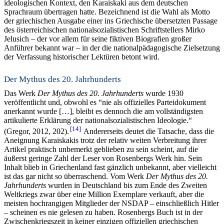
ideologischen Kontext, den Karaiskaki aus dem deutschen
Sprachraum übertragen hatte. Bezeichnend ist die Wahl als Motto
der griechischen Ausgabe einer ins Griechische übersetzten Passage
des österreichischen nationalsozialistischen Schriftstellers Mirko
Jelusich – der vor allem für seine fiktiven Biografien großer
Anführer bekannt war – in der die nationalpädagogische Zielsetzung
der Verfassung historischer Lektüren betont wird.
Der Mythus des 20. Jahrhunderts
Das Werk
Der Mythus des 20. Jahrhunderts
wurde 1930
veröffentlicht und, obwohl es “nie als offizielles Parteidokument
anerkannt wurde […], bleibt es dennoch die am vollständigsten
artikulierte Erklärung der nationalsozialistischen Ideologie.“
14
(Gregor, 2012, 202).
Andererseits deutet die Tatsache, dass die
Aneignung Karaiskakis trotz der relativ weiten Verbreitung ihrer
Artikel praktisch unbemerkt geblieben zu sein scheint, auf die
äußerst geringe Zahl der Leser von Rosenbergs Werk hin. Sein
Inhalt blieb in Griechenland fast gänzlich unbekannt, aber vielleicht
ist das gar nicht so überraschend. Vom Werk
Der Mythus des 20.
Jahrhunderts
wurden in Deutschland bis zum Ende des Zweiten
Weltkriegs zwar über eine Million Exemplare verkauft, aber die
meisten hochrangigen Mitglieder der NSDAP – einschließlich Hitler
– scheinen es nie gelesen zu haben. Rosenbergs Buch ist in der
Zwischenkriegszeit in keiner einzigen offiziellen griechischen