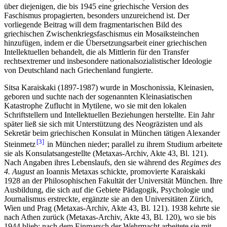
über diejenigen, die bis 1945 eine griechische Version des
Faschismus propagierten, besonders unzureichend ist. Der
vorliegende Beitrag will dem fragmentarischen Bild des
griechischen Zwischenkriegsfaschismus ein Mosaiksteinchen
hinzufügen, indem er die Übersetzungsarbeit einer griechischen
Intellektuellen behandelt, die als Mittlerin für den Transfer
rechtsextremer und insbesondere nationalsozialistischer Ideologie
von Deutschland nach Griechenland fungierte.
Sitsa Karaiskaki (1897-1987) wurde in Moschonissia, Kleinasien,
geboren und suchte nach der sogenannten Kleinasiatischen
Katastrophe Zuflucht in Mytilene, wo sie mit den lokalen
Schriftstellern und Intellektuellen Beziehungen herstellte. Ein Jahr
später ließ sie sich mit Unterstützung des Neogräzisten und als
Sekretär beim griechischen Konsulat in München tätigen Alexander
3
Steinmetz
in München nieder; parallel zu ihrem Studium arbeitete
sie als Konsulatsangestellte (Metaxas-Archiv, Akte 43, Bl. 121).
Nach Angaben ihres Lebenslaufs, den sie während des
Regimes des
4. August
an Ioannis Metaxas schickte, promovierte Karaiskaki
1928 an der Philosophischen Fakultät der Universität München. Ihre
Ausbildung, die sich auf die Gebiete Pädagogik, Psychologie und
Journalismus erstreckte, ergänzte sie an den Universitäten Zürich,
Wien und Prag (Metaxas-Archiv, Akte 43, Bl. 121). 1938 kehrte sie
nach Athen zurück (Metaxas-Archiv, Akte 43, Bl. 120), wo sie bis
1944 blieb; nach dem Einmarsch der Wehrmacht arbeitete sie mit