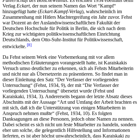
Führerschaft des Bolschewismus
. Es erschien 1934 ebenfalls beim
Verlag
Eckart
, der nun seinem Namen das Wort “Kampf“
hinzugefügt hatte (
Eckart-Kampf-Verlag
), wahrscheinlich im
Zusammenhang mit Hitlers Machtergreifung ein Jahr zuvor. Fehst
war Dozent an der Auslandswissenschaftlichen Fakultät der
Deutschen Hochschule für Politik in Berlin, die sich nach dem
Krieg zur wichtigsten politikwissenschaftlichen Einrichtung
Deutschlands, dem Otto-Suhr-Institut für Politikwissenschaft,
8
entwickelte.
Da Fehst seinem Werk eine Vorbemerkung mit vor allem
methodischen Erläuterungen vorangestellt hatte, ist Karaiskakis
Versuch umso deutlicher zu erkennen, sich als Fehsts Mitarbeiterin
und nicht nur als Übersetzerin zu präsentieren. So findet man in
dieser Einleitung den Satz “Der Verfasser der vorliegenden
Untersuchung“ (Fehst, 1934, 9), der mit “Die Verfasser der
vorliegenden Untersuchung“ übersetzt wurde (Fehst und
Karaiskaki, 1934, 3). Andererseits begann der letzte Absatz dieses
Abschnitts mit der Aussage “Art und Umfang der Arbeit brachten es
mit sich, daß ich die Unterstützung von einigen Mitarbeitern in
Anspruch nehmen mußte“ (Fehst, 1934, 10). Es folgten
Danksagungen an diese Personen, jedoch ohne Namen zu nennen.
Dabei scheint es sich nicht um feste Mitarbeiter zu handeln, sondern
eher um solche, die gelegentlich Hilfestellung und Informationen
lieferten, es ist aber höchst unwahrscheinlich, dass Karaiskaki zu