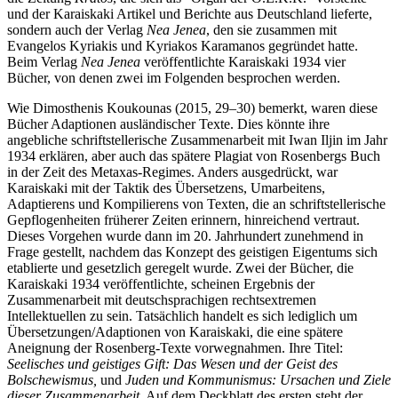
und der Karaiskaki Artikel und Berichte aus Deutschland lieferte,
sondern auch der Verlag
Nea
Jenea
, den sie zusammen mit
Evangelos Kyriakis und Kyriakos Karamanos gegründet hatte.
Beim Verlag
Nea
Jenea
veröffentlichte Karaiskaki 1934 vier
Bücher, von denen zwei im Folgenden besprochen werden.
Wie Dimosthenis Koukounas (2015, 29–30) bemerkt, waren diese
Bücher Adaptionen ausländischer Texte. Dies könnte ihre
angebliche schriftstellerische Zusammenarbeit mit Iwan Iljin im Jahr
1934 erklären, aber auch das spätere Plagiat von Rosenbergs Buch
in der Zeit des Metaxas-Regimes. Anders ausgedrückt, war
Karaiskaki mit der Taktik des Übersetzens, Umarbeitens,
Adaptierens und Kompilierens von Texten, die an schriftstellerische
Gepflogenheiten früherer Zeiten erinnern, hinreichend vertraut.
Dieses Vorgehen wurde dann im 20. Jahrhundert zunehmend in
Frage gestellt, nachdem das Konzept des geistigen Eigentums sich
etablierte und gesetzlich geregelt wurde.
Zwei der Bücher, die
Karaiskaki 1934 veröffentlichte, scheinen Ergebnis der
Zusammenarbeit mit deutschsprachigen rechtsextremen
Intellektuellen zu sein. Tatsächlich handelt es sich lediglich um
Übersetzungen/Adaptionen von Karaiskaki, die eine spätere
Aneignung der Rosenberg-Texte vorwegnahmen. Ihre Titel:
Seelisches
und geistiges Gift: Das Wesen und der Geist des
Bolschewismus,
und
Juden und Kommunismus: Ursachen und Ziele
dieser Zusammenarbeit
. Auf dem Deckblatt des ersten steht der