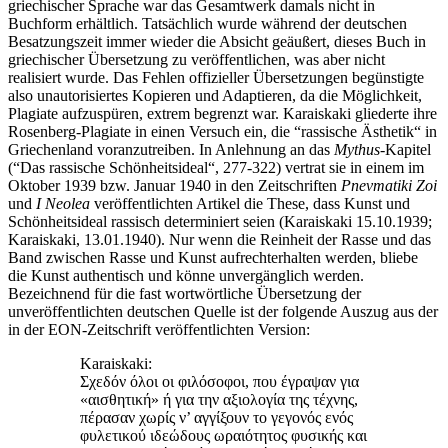
griechischer Sprache war das Gesamtwerk damals nicht in
Buchform erhältlich. Tatsächlich wurde während der deutschen
Besatzungszeit immer wieder die Absicht geäußert, dieses Buch in
griechischer Übersetzung zu veröffentlichen, was aber nicht
realisiert wurde. Das Fehlen offizieller Übersetzungen begünstigte
also unautorisiertes Kopieren und Adaptieren, da die Möglichkeit,
Plagiate aufzuspüren, extrem begrenzt war. Karaiskaki gliederte ihre
Rosenberg-Plagiate in einen Versuch ein, die “rassische Ästhetik“ in
Griechenland voranzutreiben. In Anlehnung an das
Mythus
-Kapitel
(“Das rassische Schönheitsideal“, 277-322) vertrat sie in einem im
Oktober 1939 bzw. Januar 1940 in den Zeitschriften
Pnevmatiki
Zoi
und
I Neolea
veröffentlichten Artikel die These, dass Kunst und
Schönheitsideal rassisch determiniert seien (Karaiskaki 15.10.1939;
Karaiskaki, 13.01.1940). Nur wenn die Reinheit der Rasse und das
Band zwischen Rasse und Kunst aufrechterhalten werden, bliebe
die Kunst authentisch und könne unvergänglich werden.
Bezeichnend für die fast wortwörtliche Übersetzung der
unveröffentlichten deutschen Quelle ist der folgende Auszug aus der
in der EON-Zeitschrift veröffentlichten Version:
Karaiskaki:
Σχεδόν όλοι οι φιλόσοφοι, που έγραψαν για
«αισθητική» ή για την αξιολογία της τέχνης,
πέρασαν χωρίς ν’ αγγίξουν το γεγονός ενός
φυλετικού ιδεώδους ωραιότητος φυσικής και