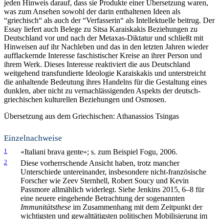
jeden Hinweis darauf, dass sie Produkte einer Übersetzung waren,
was zum Ansehen sowohl der darin enthaltenen Ideen als
“griechisch“ als auch der “Verfasserin“ als Intellektuelle beitrug. Der
Essay liefert auch Belege zu Sitsa Karaiskakis Beziehungen zu
Deutschland vor und nach der Metaxas-Diktatur und schließt mit
Hinweisen auf ihr Nachleben und das in den letzten Jahren wieder
aufflackernde Interesse faschistischer Kreise an ihrer Person und
ihrem Werk. Dieses Interesse reaktiviert die aus Deutschland
weitgehend transfundierte Ideologie Karaiskakis und unterstreicht
die anhaltende Bedeutung ihres Handelns für die Gestaltung eines
dunklen, aber nicht zu vernachlässigenden Aspekts der deutsch-
griechischen kulturellen Beziehungen und Osmosen.
Übersetzung aus dem Griechischen: Athanassios Tsingas
Einzelnachweise
1
«Italiani brava gente»; s. zum Beispiel Fogu, 2006.
2
Diese vorherrschende Ansicht haben, trotz mancher
Unterschiede untereinander, insbesondere nicht-französische
Forscher wie Zeev Sternhell, Robert Soucy und Kevin
Passmore allmählich widerlegt. Siehe Jenkins 2015, 6–8 für
eine neuere eingehende Betrachtung der sogenannten
Immunitätsthese
im Zusammenhang mit dem Zeitpunkt der
wichtigsten und gewalttätigsten politischen Mobilisierung im