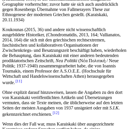
Geographie vorherrschte; zuvor hatte sie sich auch ausdrücklich
gegen Rosenbergs Übernahme von Fallmerayers These zur
Ethnogenese der modernen Griechen gestellt. (Karaiskaki,
20.11.1934)
Koukounas (2015, 36) und andere nicht wissenschaftlich
ausgebildete Historiker, (Chondromatidis, 2013, 164; Vallianatos,
2014, 164) die sich mit den griechischen rechtsextremen,
faschistischen und kollaborativen Organisationen der
Zwischenkriegs- und Besatzungszeit beschäftigt haben, wiederholen
die Behauptung, dass Karaiskaki mit einer anderen bedeutenden
prodiktatorischen Zeitschrift,
Nea Politiki
(Νέα Πολιτική / Neue
Politik; 1937-1940) zusammengearbeitet habe, die von Ioannis
Tournakis, einem Professor der A.S.O.E.E. (Hochschule für
Wirtschaft und Handelswissenschaften Athen) herausgegeben
11
wurde.
Ohne explizit darauf hinzuweisen, lassen die Angaben zu den dort
von Karaiskaki veröffentlichten Artikeln und Übersetzungen
vermuten, dass sie Texte meinen, die üblicherweise auf den letzten
Seiten der meisten Ausgaben von 1937 unsigniert oder mit
S.I.K.
12
gekennzeichnet erschienen.
Wenn dies der Fall war, muss Karaiskaki über ausgezeichnete