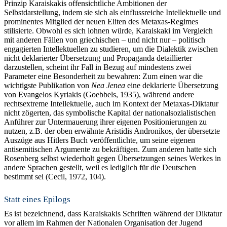
Prinzip Karaiskakis offensichtliche Ambitionen der
Selbstdarstellung, indem sie sich als einflussreiche Intellektuelle und
prominentes Mitglied der neuen Eliten des Metaxas-Regimes
stilisierte. Obwohl es sich lohnen würde, Karaiskaki im Vergleich
mit anderen Fällen von griechischen – und nicht nur – politisch
engagierten Intellektuellen zu studieren, um die Dialektik zwischen
nicht deklarierter Übersetzung und Propaganda detaillierter
darzustellen, scheint ihr Fall in Bezug auf mindestens zwei
Parameter eine Besonderheit zu bewahren: Zum einen war die
wichtigste Publikation von
Nea
Jenea
eine deklarierte Übersetzung
von Evangelos Kyriakis (Goebbels, 1935), während andere
rechtsextreme Intellektuelle, auch im Kontext der Metaxas-Diktatur
nicht zögerten, das symbolische Kapital der nationalsozialistischen
Anführer zur Untermauerung ihrer eigenen Positionierungen zu
nutzen, z.B. der oben erwähnte Aristidis Andronikos, der übersetzte
Auszüge aus Hitlers Buch veröffentlichte, um seine eigenen
antisemitischen Argumente zu bekräftigen. Zum anderen hatte sich
Rosenberg selbst wiederholt gegen Übersetzungen seines Werkes in
andere Sprachen gestellt, weil es lediglich für die Deutschen
bestimmt sei (Cecil, 1972, 104).
Statt eines Epilogs
Es ist bezeichnend, dass Karaiskakis Schriften während der Diktatur
vor allem im Rahmen der Nationalen Organisation der Jugend