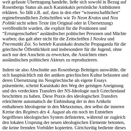
weit gefasste Übertragung handelte, ließe sich sowohl in Bezug auf
Rosenbergs Status als auch Karaiskakis persönliche Ambitionen
erklären. So fällt z.B. auf, dass in den eher “wissenschaftlichen“
regimefreundlichen Zeitschriften wie
To
Neon Kratos
und
Nea
Politiki
nicht selten Texte (im Original oder in Übersetzung)
veröffentlicht wurden, die explizit für die Positionen und
“Errungenschaften“ ausländischer politischer Personen und Mächte
warben; das galt aber nicht für die Zeitschriften
I Neolea
und
Pnevmatiki
Zoi
. So betrieb Karaiskaki deutsche Propaganda für die
griechische Öffentlichkeit und insbesondere für die Jugend, ohne
auch nur den Anschein zu erwecken, die Ansichten eines
ausländischen politischen Akteurs zu reproduzieren.
Indem sie also Abschnitte aus Rosenbergs Beiträgen auswählte, die
sich hauptsächlich mit der antiken griechischen Kultur befassten und
deren Übersetzung ins Neugriechische als eigene Essays
präsentierte, scheint Karaiskaki den Weg der geistigen Aneignung
und des verdeckten Transfers der NS-Ideologie nach Griechenland
beschritten zu haben. Diese Praxis des ideologischen Transfers
erleichterte automatisch die Einbindung der in den Artikeln
enthaltenen Ideologeme in den Metaxismus, den selbst die inneren
Kreise des
Regimes
des 4. August
als ein noch im Entstehen
begriffenes ideologisches System definierten, während sie zugleich
den lokalen Ursprung der neuen ideologischen Elemente betonten,
die keine fremden Vorbilder kopierten. Gleichzeitig bediente dieses