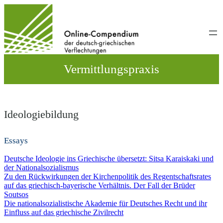
Direkt
zum
Inhalt
wechseln
Vermittlungspraxis
Ideologiebildung
Essays
Deutsche Ideologie ins Griechische übersetzt: Sitsa Karaiskaki und
der Nationalsozialismus
Zu den Rückwirkungen der Kirchenpolitik des Regentschaftsrates
auf das griechisch-bayerische Verhältnis. Der Fall der Brüder
Soutsos
Die nationalsozialistische Akademie für Deutsches Recht und ihr
Einfluss auf das griechische Zivilrecht