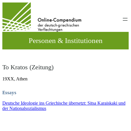
Direkt
zum
Inhalt
wechseln
Personen & Institutionen
To Kratos (Zeitung)
19XX,
Athen
Essays
Deutsche Ideologie ins Griechische übersetzt: Sitsa Karaiskaki und
der Nationalsozialismus