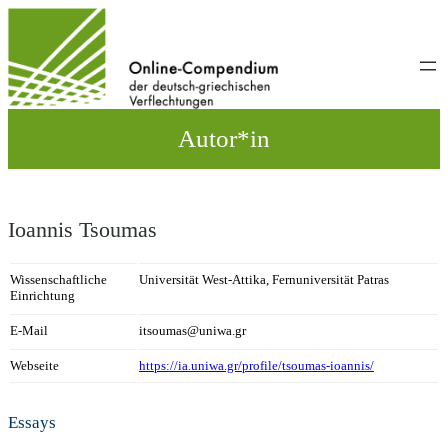
Direkt
zum
Inhalt
wechseln
Autor*in
Ioannis Tsoumas
Wissenschaftliche
Universität West-Attika, Fernuniversität Patras
Einrichtung
E-Mail
itsoumas@uniwa.gr
Webseite
https://ia.uniwa.gr/profile/tsoumas-ioannis/
Essays