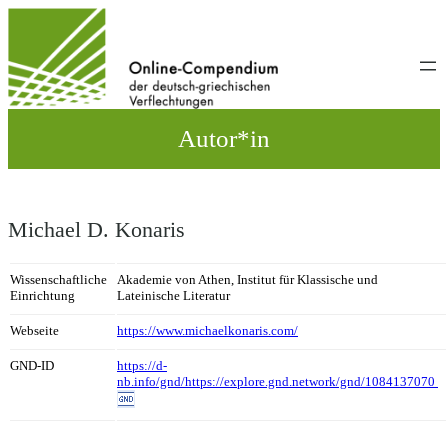
Direkt
zum
Inhalt
wechseln
Autor*in
Michael D. Konaris
Wissenschaftliche
Akademie von Athen, Institut für Klassische und
Einrichtung
Lateinische Literatur
Webseite
https://www.michaelkonaris.com/
GND-ID
https://d-
nb.info/gnd/https://explore.gnd.network/gnd/1084137070