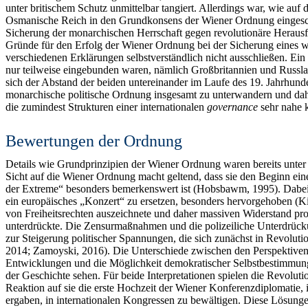
unter britischem Schutz unmittelbar tangiert. Allerdings war, wie 
Osmanische Reich in den Grundkonsens der Wiener Ordnung eingesch
Sicherung der monarchischen Herrschaft gegen revolutionäre Herausfo
Gründe für den Erfolg der Wiener Ordnung bei der Sicherung eines 
verschiedenen Erklärungen selbstverständlich nicht ausschließen. Ei
nur teilweise eingebunden waren, nämlich Großbritannien und Russlan
sich der Abstand der beiden untereinander im Laufe des 19. Jahrhunder
monarchische politische Ordnung insgesamt zu unterwandern und dah
die zumindest Strukturen einer internationalen
governance
sehr nahe k
Bewertungen der Ordnung
Details wie Grundprinzipien der Wiener Ordnung waren bereits unter Ze
Sicht auf die Wiener Ordnung macht geltend, dass sie den Beginn ei
der Extreme“ besonders bemerkenswert ist (Hobsbawm, 1995). Dabei wi
ein europäisches „Konzert“ zu ersetzen, besonders hervorgehoben (Kis
von Freiheitsrechten auszeichnete und daher massiven Widerstand pr
unterdrückte. Die Zensurmaßnahmen und die polizeiliche Unterdrücku
zur Steigerung politischer Spannungen, die sich zunächst in Revolut
2014; Zamoyski, 2016). Die Unterschiede zwischen den Perspektiven si
Entwicklungen und die Möglichkeit demokratischer Selbstbestimmung in
der Geschichte sehen. Für beide Interpretationen spielen die Revoluti
Reaktion auf sie die erste Hochzeit der Wiener Konferenzdiplomatie,
ergaben, in internationalen Kongressen zu bewältigen. Diese Lösunge