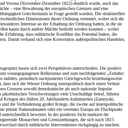
1) und Verona (November-Dezember 1822) deutlich wurde, auch das
ächte – eine Bewahrung der europäischen Grenzen und eine
ängigkeit Griechenlands in Frage gestellt wurden. Die strukturellen
erschiedlichen Dimensionen dieser Ordnung vermutet, wobei sich die
sonderes Interesse an der Erhaltung der Ordnung hatten, in die sie
r selbst kaum durch andere Mächte bedroht werden konnten – wobei
 Erfahrung, dass militärische Konflikte das Potential hatten, die
ern. Damit verband sich eine Konvention außenpolitischen Handelns,
zugespitzt lassen sich zwei Perspektiven unterscheiden. Die positive
h zum vorangegangenen Bellizismus und zum nachfolgenden „Zeitalter
n stabiles, periodisch nachjustiertes Gleichgewicht beziehungsweise
, dass sich die Wiener Ordnung innenpolitisch durch einen Verlust
enen Grenzen sowohl demokratische als auch nationale Impulse
 jakobinischen Verschwörungen viele Unschuldige betraf, führten
nd Kriegen des frühen 20. Jahrhunderts kulminierten (Zamoyski,
n und die Verhinderung großer Kriege, die zweite auf innenpolitische
ie primär Nationalstaaten oder ein vereintes Europa als Fluchtpunkt
unterschiedlich bewertet. In der positiven Sicht markiert die
n, regierende Monarchen und Grenzziehungen, die sich nach 1815
mewechsel durch militärische Interventionen rückgängig zu machen.