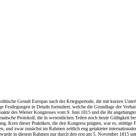
itische Gestalt Europas nach der Kriegsperiode, die mit kurzen Unter
ge Festlegungen in Details formuliert, welche die Grundlage der Ver
ussakte des Wiener Kongresses vom 9. Juni 1815 und die ihr angehängte
matische Protokoll, die in wesentlichen Teilen noch heute Gültigkeit be
ng. Kern dieser Praktiken, die den Kongress prägten, war es, stritti
en, und zwar zunächst im Rahmen zeitlich eng getakteter internationa
 wurde in diesem Rahmen nur durch den erst am 5. November 1815 unte