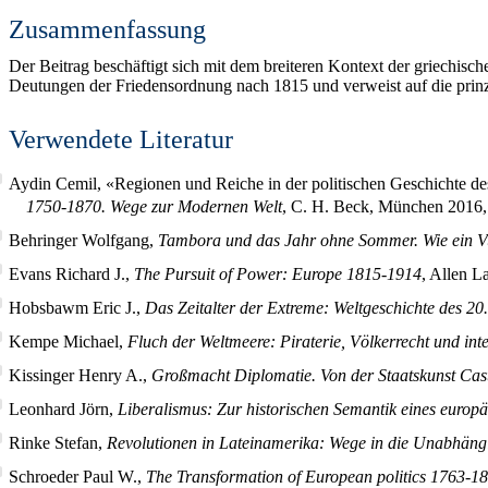
Zusammenfassung
Der Beitrag beschäftigt sich mit dem breiteren Kontext der griechis
Deutungen der Friedensordnung nach 1815 und verweist auf die prinzi
Verwendete Literatur
Aydin Cemil, «Regionen und Reiche in der politischen Geschichte des
1750-1870. Wege zur Modernen Welt
, C. H. Beck, München 2016,
Behringer Wolfgang,
Tambora und das Jahr ohne Sommer. Wie ein Vulk
Evans Richard J.,
The Pursuit of Power: Europe 1815-1914
, Allen L
Hobsbawm Eric J.,
Das Zeitalter der Extreme: Weltgeschichte des 20
Kempe Michael,
Fluch der Weltmeere: Piraterie, Völkerrecht und in
Kissinger Henry A.,
Großmacht Diplomatie. Von der Staatskunst Cas
Leonhard Jörn,
Liberalismus: Zur historischen Semantik eines euro
Rinke Stefan,
Revolutionen in Lateinamerika: Wege in die Unabhäng
Schroeder Paul W.,
The Transformation of European politics 1763-1