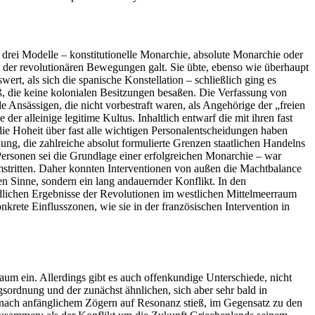
drei Modelle – konstitutionelle Monarchie, absolute Monarchie oder
el der revolutionären Bewegungen galt. Sie übte, ebenso wie überhaupt
ert, als sich die spanische Konstellation – schließlich ging es
ß, die keine kolonialen Besitzungen besaßen. Die Verfassung von
e Ansässigen, die nicht vorbestraft waren, als Angehörige der „freien
r alleinige legitime Kultus. Inhaltlich entwarf die mit ihren fast
die Hoheit über fast alle wichtigen Personalentscheidungen haben
ng, die zahlreiche absolut formulierte Grenzen staatlichen Handelns
 Personen sei die Grundlage einer erfolgreichen Monarchie – war
mstritten. Daher konnten Interventionen von außen die Machtbalance
en Sinne, sondern ein lang andauernder Konflikt. In den
edlichen Ergebnisse der Revolutionen im westlichen Mittelmeerraum
ete Einflusszonen, wie sie in der französischen Intervention in
aum ein. Allerdings gibt es auch offenkundige Unterschiede, nicht
sordnung und der zunächst ähnlichen, sich aber sehr bald in
nach anfänglichem Zögern auf Resonanz stieß, im Gegensatz zu den