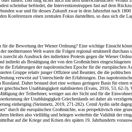
ien oder Italien. Das hing sicher auch mit dem unterschiedlichen Verla
est scheinbar befriedet, die Interventionstruppen fast auf dem Rück
gebunden war und für dessen Zukunft zwar in dem Jahrzehnt nach 1800 
onferenzen einen zentralen Fokus darstellten, so dass sich die Lage 
 für die Bewertung der Wiener Ordnung? Eine wichtige Einsicht könnte 
 der mediterranen Welt waren die Folgen regional strukturell durchaus u
s zurecht als Ausdruck des indirekten Protests gegen die Wiener Ordnun
nd indirekt als Bestätigung der von den Großmächten eingeschlagenen P
che die Erfahrungen der napoleonischen Epoche für die europäischen Au
ierten Gruppe relativ junger Offiziere und Beamter, die die politische
Deutung verweist auf Unterschiede der Erfahrungen. Das napoleonische
n Russland. Daher bestand dort eine weitaus geringere Basis für einen 
griechischen Unabhängigkeit stabilisierten (Evans, 2016, 53, 62-3). W
Mäßigung der Teilnehmer, weniger aus der Sicht und für die Einwohner
Anerkennung der Unabhängigkeit Griechenlands sei daher als verzögerte
inerung einherging (Steinmetz, 2019, 271-282). Cemil Aydin sieht dage
es“ durch die europäischen Großmächte, was perspektivisch eine grund
en bleiben also vielfältig und belegen weiterhin die Validität der eing
ttelbar auf die Kriege und Krisen des späten 19. Jahrhunderts vorauswe