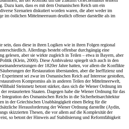
uf zusammen; als der Konflikt um die Zukunft Griechenlands seinem
zug. Dazu kam, dass es mit dem Osmanischen Reich um ein
diverse Szenarien diskutiert worden waren, die aber weder im
im östlichen Mittelmeerraum deutlich offener darstellte als im
sein, dass diese in ihren Logiken wie in ihren Folgen regional
nterschiedlich. Allerdings besteht offenbar durchgängig eine
g gelesen, aber sie wirkte zugleich in Teilen – etwa in Bayern, aber
olitik (Klein, 2000). Diese Ambivalenz spiegelt sich auch in den
seinandersetzungen der 1820er Jahre hatten, vor allem die Konflikte
n Säuberungen der Restauration überstanden, aber die Ineffizienz und
 Experiment sei zwar im Osmanischen Reich auf Interesse gestoßen,
restaurativen Kompromiss als in anderen Teilen der Mittelmeerwelt,
illibald Steinmetz betont stärker, dass sich die Wiener Ordnung im
 der restaurierten Staaten. Dagegen habe die Wiener Ordnung für das
 Integration des Osmanischen Reichs in die Sicherheitsarchitektur
gen in der Griechischen Unabhängigkeit einen Beleg für die
sätzliche Herausforderung der Wiener Ordnung darstellte (Aydin,
angs skizzierten Thesen, die vor allem auf die Komplexität der
ist, so betont der Hinweis auf Stabilisierung und Reformfähigkeit