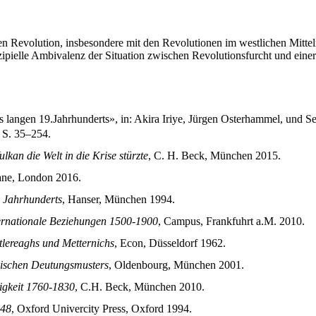
chen Revolution, insbesondere mit den Revolutionen im westlichen Mitt
pielle Ambivalenz der Situation zwischen Revolutionsfurcht und einer
 langen 19.Jahrhunderts», in: Akira Iriye, Jürgen Osterhammel, und S
 S. 35–254.
an die Welt in die Krise stürzte
, C. H. Beck, München 2015.
ane, London 2016.
. Jahrhunderts
, Hanser, München 1994.
ternationale Beziehungen 1500-1900
, Campus, Frankfuhrt a.M. 2010.
tlereaghs und Metternichs
, Econ, Düsseldorf 1962.
päischen Deutungsmusters
, Oldenbourg, München 2001.
igkeit 1760-1830
, C.H. Beck, München 2010.
848
, Oxford Univercity Press, Oxford 1994.