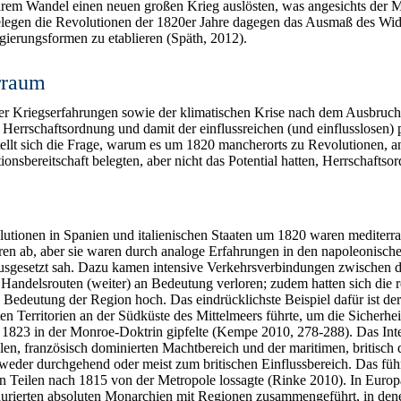
ärem Wandel einen neuen großen Krieg auslösten, was angesichts der Ma
belegen die Revolutionen der 1820er Jahre dagegen das Ausmaß des Wid
gierungsformen zu etablieren (Späth, 2012).
rraum
der Kriegserfahrungen sowie der klimatischen Krise nach dem Ausbru
 Herrschaftsordnung und damit der einflussreichen (und einflusslosen) p
tellt sich die Frage, warum es um 1820 mancherorts zu Revolutionen, an
nsbereitschaft belegten, aber nicht das Potential hatten, Herrschafts
lutionen in Spanien und italienischen Staaten um 1820 waren mediterra
turen ab, aber sie waren durch analoge Erfahrungen in den napoleonisc
ausgesetzt sah. Dazu kamen intensive Verkehrsverbindungen zwischen d
 Handelsrouten (weiter) an Bedeutung verloren; zudem hatten sich die 
ie Bedeutung der Region hoch. Das eindrücklichste Beispiel dafür ist 
ten Territorien an der Südküste des Mittelmeers führte, um die Sicherhe
823 in der Monroe-Doktrin gipfelte (Kempe 2010, 278-288). Das Inte
en, französisch dominierten Machtbereich und der maritimen, britisch 
tweder durchgehend oder meist zum britischen Einflussbereich. Das fü
en Teilen nach 1815 von der Metropole lossagte (Rinke 2010). In Europa
staurierten absoluten Monarchien mit Regionen zusammengeführt, in den