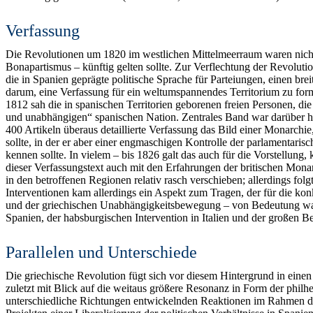
Verfassung
Die Revolutionen um 1820 im westlichen Mittelmeerraum waren nicht z
Bonapartismus – künftig gelten sollte. Zur Verflechtung der Revoluti
die in Spanien geprägte politische Sprache für Parteiungen, einen brei
darum, eine Verfassung für ein weltumspannendes Territorium zu form
1812 sah die in spanischen Territorien geborenen freien Personen, die
und unabhängigen“ spanischen Nation. Zentrales Band war darüber hinau
400 Artikeln überaus detaillierte Verfassung das Bild einer Monarchi
sollte, in der er aber einer engmaschigen Kontrolle der parlamentar
kennen sollte. In vielem – bis 1826 galt das auch für die Vorstellung
dieser Verfassungstext auch mit den Erfahrungen der britischen Mona
in den betroffenen Regionen relativ rasch verschieben; allerdings fo
Interventionen kam allerdings ein Aspekt zum Tragen, der für die ko
und der griechischen Unabhängigkeitsbewegung – von Bedeutung war, 
Spanien, der habsburgischen Intervention in Italien und der großen 
Parallelen und Unterschiede
Die griechische Revolution fügt sich vor diesem Hintergrund in einen
zuletzt mit Blick auf die weitaus größere Resonanz in Form der philh
unterschiedliche Richtungen entwickelnden Reaktionen im Rahmen d