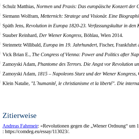
Schulz Matthias,
Normen und Praxis: Das europäische Konzert der G
Siemann Wolfram,
Metternich: Stratege und Visionär. Eine Biographi
Späth Jens,
Revolution in Europa 1820-23. Verfassungskultur in den 
Stauber Reinhard,
Der Wiener Kongress
, Böhlau, Wien 2014.
Steinmetz Willibald,
Europa im 19. Jahrhundert
, Fischer, Frankfuhrt
Vick Brian E.,
The Congress of Vienna: Power and Politics after Na
Zamoyski Adam,
Phantome des Terrors. Die Angst vor Revolution u
Zamoyski Adam,
1815 – Napoleons Sturz und der Wiener Kongress
,
Klein Natalie,
ʺL´humanité, le christianisme et la libertéʺ. Die inte
Zitierweise
Andreas Fahrmeir
: «Revolutionen gegen die „Wiener Ordnung“ um 18
: https://comdeg.eu/essay/113023/.