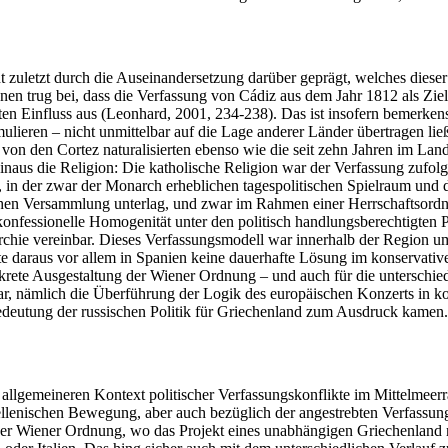
uletzt durch die Auseinandersetzung darüber geprägt, welches dieser 
onen trug bei, dass die Verfassung von Cádiz aus dem Jahr 1812 als Zi
ten Einfluss aus (Leonhard, 2001, 234-238). Das ist insofern bemerkensw
ulieren – nicht unmittelbar auf die Lage anderer Länder übertragen lie
 von den Cortez naturalisierten ebenso wie die seit zehn Jahren im Land
s die Religion: Die katholische Religion war der Verfassung zufolge de
e, in der zwar der Monarch erheblichen tagespolitischen Spielraum und 
ischen Versammlung unterlag, und zwar im Rahmen einer Herrschaftsordnu
, konfessionelle Homogenität unter den politisch handlungsberechtigten
rchie vereinbar. Dieses Verfassungsmodell war innerhalb der Region u
lgte daraus vor allem in Spanien keine dauerhafte Lösung im konservativ
nkrete Ausgestaltung der Wiener Ordnung – und auch für die unterschi
nämlich die Überführung der Logik des europäischen Konzerts in konkr
Bedeutung der russischen Politik für Griechenland zum Ausdruck kamen.
 allgemeineren Kontext politischer Verfassungskonflikte im Mittelmeerr
ellenischen Bewegung, aber auch bezüglich der angestrebten Verfassung
er Wiener Ordnung, wo das Projekt eines unabhängigen Griechenland 