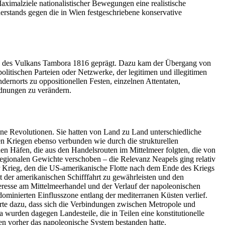
ximalziele nationalistischer Bewegungen eine realistische
erstands gegen die in Wien festgeschriebene konservative
ch des Vulkans Tambora 1816 geprägt. Dazu kam der Übergang von
olitischen Parteien oder Netzwerke, der legitimen und illegitimen
dernorts zu oppositionellen Festen, einzelnen Attentaten,
ordnungen zu verändern.
ne Revolutionen. Sie hatten von Land zu Land unterschiedliche
hen Kriegen ebenso verbunden wie durch die strukturellen
en Häfen, die aus den Handelsrouten im Mittelmeer folgten, die von
regionalen Gewichte verschoben – die Relevanz Neapels ging relativ
der Krieg, den die US-amerikanische Flotte nach dem Ende des Kriegs
it der amerikanischen Schifffahrt zu gewährleisten und den
resse am Mittelmeerhandel und der Verlauf der napoleonischen
dominierten Einflusszone entlang der mediterranen Küsten verlief.
hrte dazu, dass sich die Verbindungen zwischen Metropole und
 wurden dagegen Landesteile, die in Teilen eine konstitutionelle
en vorher das napoleonische System bestanden hatte.