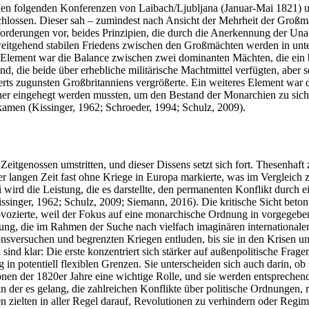
auf den folgenden Konferenzen von Laibach/Ljubljana (Januar-Mai 182
lossen. Dieser sah – zumindest nach Ansicht der Mehrheit der Großm
rderungen vor, beides Prinzipien, die durch die Anerkennung der Unabh
weitgehend stabilen Friedens zwischen den Großmächten werden in unt
n Element war die Balance zwischen zwei dominanten Mächten, die ein be
d, die beide über erhebliche militärische Machtmittel verfügten, abe
ts zugunsten Großbritanniens vergrößerte. Ein weiteres Element war die
er eingehegt werden mussten, um den Bestand der Monarchien zu sich
amen (Kissinger, 1962; Schroeder, 1994; Schulz, 2009).
itgenossen umstritten, und dieser Dissens setzt sich fort. Thesenhaft 
ner langen Zeit fast ohne Kriege in Europa markierte, was im Vergleic
rd die Leistung, die es darstellte, den permanenten Konflikt durch ei
singer, 1962; Schulz, 2009; Siemann, 2016). Die kritische Sicht betont
ovozierte, weil der Fokus auf eine monarchische Ordnung in vorgegeb
ng, die im Rahmen der Suche nach vielfach imaginären internationalen
ionsversuchen und begrenzten Kriegen entluden, bis sie in den Krisen u
nd klar: Die erste konzentriert sich stärker auf außenpolitische Frage
 potentiell flexiblen Grenzen. Sie unterscheiden sich auch darin, ob s
onen der 1820er Jahre eine wichtige Rolle, und sie werden entsprechend 
 in der es gelang, die zahlreichen Konflikte über politische Ordnunge
n zielten in aller Regel darauf, Revolutionen zu verhindern oder Regi