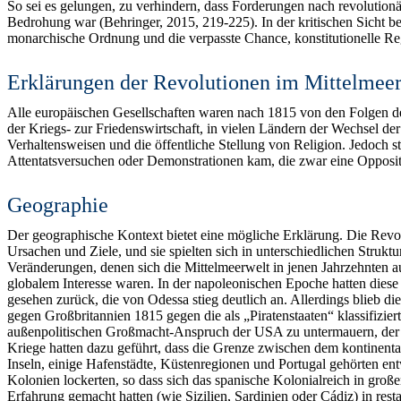
So sei es gelungen, zu verhindern, dass Forderungen nach revolution
Bedrohung war (Behringer, 2015, 219-225). In der kritischen Sicht 
monarchische Ordnung und die verpasste Chance, konstitutionelle Re
Erklärungen der Revolutionen im Mittelmee
Alle europäischen Gesellschaften waren nach 1815 von den Folgen 
der Kriegs- zur Friedenswirtschaft, in vielen Ländern der Wechsel der
Verhaltensweisen und die öffentliche Stellung von Religion. Jedoch s
Attentatsversuchen oder Demonstrationen kam, die zwar eine Oppositio
Geographie
Der geographische Kontext bietet eine mögliche Erklärung. Die Revo
Ursachen und Ziele, und sie spielten sich in unterschiedlichen Struk
Veränderungen, denen sich die Mittelmeerwelt in jenen Jahrzehnten 
globalem Interesse waren. In der napoleonischen Epoche hatten diese
gesehen zurück, die von Odessa stieg deutlich an. Allerdings blieb d
gegen Großbritannien 1815 gegen die als „Piratenstaaten“ klassifizier
außenpolitischen Großmacht-Anspruch der USA zu untermauern, der 1
Kriege hatten dazu geführt, dass die Grenze zwischen dem kontinental
Inseln, einige Hafenstädte, Küstenregionen und Portugal gehörten en
Kolonien lockerten, so dass sich das spanische Kolonialreich in groß
Erfahrung gemacht hatten (wie Sizilien, Sardinien oder Cádiz) in re