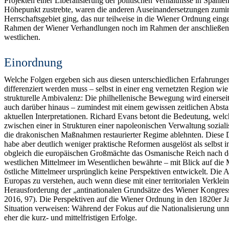
Projekten einer Liberalisierung der politischen Verhältnisse in Span
Höhepunkt zustrebte, waren die anderen Auseinandersetzungen zumind
Herrschaftsgebiet ging, das nur teilweise in die Wiener Ordnung ein
Rahmen der Wiener Verhandlungen noch im Rahmen der anschließenden K
westlichen.
Einordnung
Welche Folgen ergeben sich aus diesen unterschiedlichen Erfahrungen
differenziert werden muss – selbst in einer eng vernetzten Region wie
strukturelle Ambivalenz: Die philhellenische Bewegung wird einerseit
auch darüber hinaus – zumindest mit einem gewissen zeitlichen Absta
aktuellen Interpretationen. Richard Evans betont die Bedeutung, wel
zwischen einer in Strukturen einer napoleonischen Verwaltung sozialis
die drakonischen Maßnahmen restaurierter Regime ablehnten. Diese 
habe aber deutlich weniger praktische Reformen ausgelöst als selbst i
obgleich die europäischen Großmächte das Osmanische Reich nach der 
westlichen Mittelmeer im Wesentlichen bewährte – mit Blick auf die 
östliche Mittelmeer ursprünglich keine Perspektiven entwickelt. Die 
Europas zu verstehen, auch wenn diese mit einer territorialen Verkle
Herausforderung der „antinationalen Grundsätze des Wiener Kongress
2016, 97). Die Perspektiven auf die Wiener Ordnung in den 1820er Jahr
Situation verweisen: Während der Fokus auf die Nationalisierung unmi
eher die kurz- und mittelfristigen Erfolge.