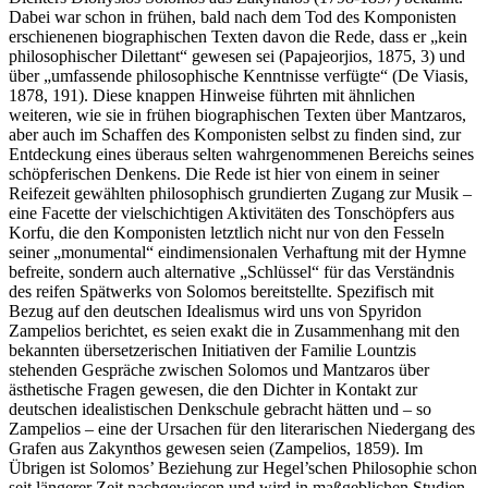
Dabei war schon in frühen, bald nach dem Tod des Komponisten
erschienenen biographischen Texten davon die Rede, dass er „kein
philosophischer Dilettant“ gewesen sei (Papajeorjios, 1875, 3) und
über „umfassende philosophische Kenntnisse verfügte“ (De Viasis,
1878, 191). Diese knappen Hinweise führten mit ähnlichen
weiteren, wie sie in frühen biographischen Texten über Mantzaros,
aber auch im Schaffen des Komponisten selbst zu finden sind, zur
Entdeckung eines überaus selten wahrgenommenen Bereichs seines
schöpferischen Denkens. Die Rede ist hier von einem in seiner
Reifezeit gewählten philosophisch grundierten Zugang zur Musik –
eine Facette der vielschichtigen Aktivitäten des Tonschöpfers aus
Korfu, die den Komponisten letztlich nicht nur von den Fesseln
seiner „monumental“ eindimensionalen Verhaftung mit der Hymne
befreite, sondern auch alternative „Schlüssel“ für das Verständnis
des reifen Spätwerks von Solomos bereitstellte. Spezifisch mit
Bezug auf den deutschen Idealismus wird uns von Spyridon
Zampelios berichtet, es seien exakt die in Zusammenhang mit den
bekannten übersetzerischen Initiativen der Familie Lountzis
stehenden Gespräche zwischen Solomos und Mantzaros über
ästhetische Fragen gewesen, die den Dichter in Kontakt zur
deutschen idealistischen Denkschule gebracht hätten und – so
Zampelios – eine der Ursachen für den literarischen Niedergang des
Grafen aus Zakynthos gewesen seien (Zampelios, 1859). Im
Übrigen ist Solomos’ Beziehung zur Hegel’schen Philosophie schon
seit längerer Zeit nachgewiesen und wird in maßgeblichen Studien