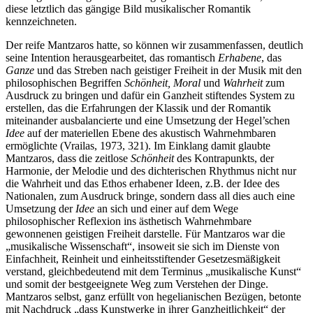
diese letztlich das gängige Bild musikalischer Romantik
kennzeichneten.
Der reife Mantzaros hatte, so können wir zusammenfassen, deutlich
seine Intention herausgearbeitet, das romantisch
Erhabene
, das
Ganze
und das Streben nach geistiger Freiheit in der Musik mit den
philosophischen Begriffen
Schönheit, Moral
und
Wahrheit
zum
Ausdruck zu bringen und dafür ein Ganzheit stiftendes System zu
erstellen, das die Erfahrungen der Klassik und der Romantik
miteinander ausbalancierte und eine Umsetzung der Hegel’schen
Idee
auf der materiellen Ebene des akustisch Wahrnehmbaren
ermöglichte (Vrailas, 1973, 321). Im Einklang damit glaubte
Mantzaros, dass die zeitlose
Schönheit
des Kontrapunkts, der
Harmonie, der Melodie und des dichterischen Rhythmus nicht nur
die Wahrheit und das Ethos erhabener Ideen, z.B. der Idee des
Nationalen, zum Ausdruck bringe, sondern dass all dies auch eine
Umsetzung der
Idee
an sich und einer auf dem Wege
philosophischer Reflexion ins ästhetisch Wahrnehmbare
gewonnenen geistigen Freiheit darstelle. Für Mantzaros war die
„musikalische Wissenschaft“, insoweit sie sich im Dienste von
Einfachheit, Reinheit und einheitsstiftender Gesetzesmäßigkeit
verstand, gleichbedeutend mit dem Terminus „musikalische Kunst“
und somit der bestgeeignete Weg zum Verstehen der Dinge.
Mantzaros selbst, ganz erfüllt von hegelianischen Bezügen, betonte
mit Nachdruck „dass Kunstwerke in ihrer Ganzheitlichkeit“ der