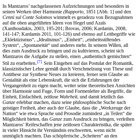
In Mantzaros’ nachgelassenen Aufzeichnungen und besonders in
seinen Werken über Harmonie
(Rapporto,
1851 [Abb. 1] und den
Cenni sul Conte Solomos
wimmelt es geradezu von Bezugnahmen
auf die oben angeführten Ideen von Hegel und Azaïs
(Xanthoudakis, 2003, 195-201; Brovas, 2006; Kardamis, 2008,
141-147; Kardamis 2011, 101-126) und ebenso auf Leitbegriffe wie
„Eklektizismus“, „Idealismus“, „Einheit“, „einheitsstiftendes
System“, „Spontaneität“ und anderes mehr. In seinem Willen, all
dies zum Ausdruck zu bringen und zu kultivieren, scheint sich
Mantzaros die Aufgabe zu stellen, einen „authentisch gemischten“
7
Stil zu erarbeiten.
Sein Eingehen auf das Postulat der Romantik,
klassizistischer Lehre gemäß durch Verschmelzung von These und
Antithese zur Synthese Neues zu kreieren, ferner sein Glaube an
Genialität als eine Lebenskraft, die sich die Erfahrungen der
Vergangenheit zu eigen macht, weiter seine theoretischen Ansichten
über Harmonie und Fuge, Form und Formenlehre als Begriffe, die
Einheit, Einfachheit, zeitlose
Wahrheit
, und damit letztlich das
Ganze
erlebbar machen, dazu seine philosophische Suche nach
geistiger Freiheit, aber auch der Glaube, dass die „Werkzeuge der
Nation“ wie etwa Sprache und Prosodie zumindest „in Teilen“ die
Möglichkeit bieten, das
Ganze
zum Ausdruck zu bringen, verleihen
Mantzaros’ Reifeschaffen jene zeitlosen Charakteristika, die später
in vieler Hinsicht ihr Verständnis erschwerten, wenn nicht
unmöglich machten. Das schöpferische „Scheitern“ an den