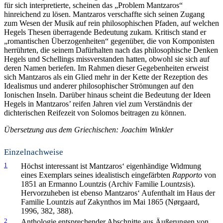
für sich interpretierte, scheinen das „Problem Mantzaros“
hinreichend zu lösen. Mantzaros verschaffte sich seinen Zugang
zum Wesen der Musik auf rein philosophischen Pfaden, auf welchen
Hegels Thesen überragende Bedeutung zukam. Kritisch stand er
„romantischen Überzogenheiten“ gegenüber, die von Komponisten
herrührten, die seinem Dafürhalten nach das philosophische Denken
Hegels und Schellings missverstanden hatten, obwohl sie sich auf
deren Namen beriefen. Im Rahmen dieser Gegebenheiten erweist
sich Mantzaros als ein Glied mehr in der Kette der Rezeption des
Idealismus und anderer philosophischer Strömungen auf den
Ionischen Inseln. Darüber hinaus scheint die Bedeutung der Ideen
Hegels in Mantzaros’ reifen Jahren viel zum Verständnis der
dichterischen Reifezeit von Solomos beitragen zu können.
Übersetzung aus dem Griechischen: Joachim Winkler
Einzelnachweise
1
Höchst interessant ist Mantzaros‘ eigenhändige Widmung
eines Exemplars seines idealistisch eingefärbten
Rapporto
von
1851 an Ermanno Lountzis (Archiv Familie Lountzsis).
Hervorzuheben ist ebenso Mantzaros‘ Aufenthalt im Haus der
Familie Lountzis auf Zakynthos im Mai 1865 (Nørgaard,
1996, 382, 388).
2
Anthologie entsprechender Abschnitte aus Äußerungen von