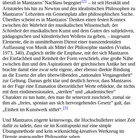
2
überall in Mantzaros’ Nachlass begegnet
– ist seit Heraklit und
Aristoteles bis hin zu Newton und den idealistischen Philosophen zu
Mantzaros’ Lebzeiten ein Gemeinplatz aller philosophischen Suche.
Überdies scheint es in Mantzaros’ Denken einen festen Konnex
zwischen der
Wahrheit
der musikalischen Wissenschaft, der
Schönheit
der musikalischen Kunst und dem
Guten
des subjektiven,
pädagogischen und
künstlerischen
Wollens zu geben, – insgesamt
Elemente, die in unmittelbarem Dienst einer transzendentalen
Auffassung von Musik als Mittel der Philosophie standen (Vrailas,
1973, 340). Zugleich stellte die Emphase, mit der sich Mantzaros
der Einfachheit und Reinheit der Form verschrieb, eine große Nähe
zwischen ihm und den Aspirationen der griechischen Antike her und
brachte damit eine zwar sehr eigene, aber ebenso direkte Bindung
an die Essenz der alles überwölbenden „nationalen Vergangenheit“
zur Geltung. Daraus geht klar und deutlich hervor, dass Mantzaros
in der Fuge eine Emanation überzeitlicher Werte erblickte, die nichts
mit dem eindimensionalen, „sterilen“ und „akademischen“
Charakter zu tun hatte, den man ihr seinerzeit zuschrieb, zumal sie
ihm als „freies, spontan aus sich hervorgehendes Gesetz“ galt, das
3
„Einheit im Kunstwerk stiftet“.
Und Mantzaros zögerte keineswegs, die Hochschullehrer seiner Zeit
dafür zu tadeln, dass sie im Kontrapunkt nur eine simple
Übungsmethode und kein wirkmächtig-kreatives Werkzeug im
Dienste angewandter Philosophie sahen.