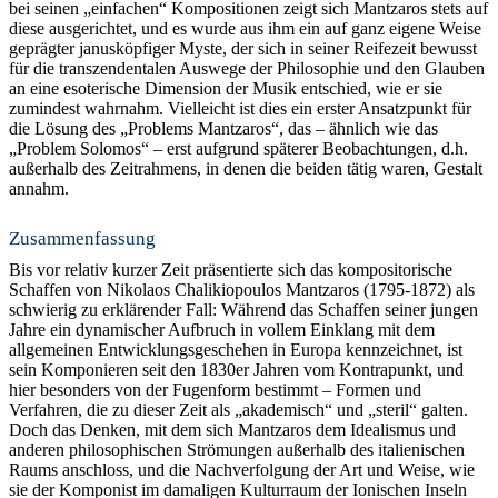
bei seinen „einfachen“ Kompositionen zeigt sich Mantzaros stets auf
diese ausgerichtet, und es wurde aus ihm ein auf ganz eigene Weise
geprägter janusköpfiger Myste, der sich in seiner Reifezeit bewusst
für die transzendentalen Auswege der Philosophie und den Glauben
an eine esoterische Dimension der Musik entschied, wie er sie
zumindest wahrnahm. Vielleicht ist dies ein erster Ansatzpunkt für
die Lösung des „Problems Mantzaros“, das – ähnlich wie das
„Problem Solomos“ – erst aufgrund späterer Beobachtungen, d.h.
außerhalb des Zeitrahmens, in denen die beiden tätig waren, Gestalt
annahm.
Zusammenfassung
Bis vor relativ kurzer Zeit präsentierte sich das kompositorische
Schaffen von Nikolaos Chalikiopoulos Mantzaros (1795-1872) als
schwierig zu erklärender Fall: Während das Schaffen seiner jungen
Jahre ein dynamischer Aufbruch in vollem Einklang mit dem
allgemeinen Entwicklungsgeschehen in Europa kennzeichnet, ist
sein Komponieren seit den 1830er Jahren vom Kontrapunkt, und
hier besonders von der Fugenform bestimmt – Formen und
Verfahren, die zu dieser Zeit als „akademisch“ und „steril“ galten.
Doch das Denken, mit dem sich Mantzaros dem Idealismus und
anderen philosophischen Strömungen außerhalb des italienischen
Raums anschloss, und die Nachverfolgung der Art und Weise, wie
sie der Komponist im damaligen Kulturraum der Ionischen Inseln