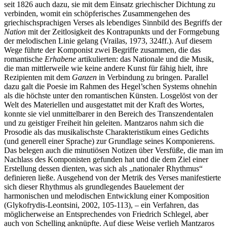
seit 1826 auch dazu, sie mit dem Einsatz griechischer Dichtung zu
verbinden, womit ein schöpferisches Zusammengehen des
griechischsprachigen Verses als lebendiges Sinnbild des Begriffs der
Nation
mit der Zeitlosigkeit des Kontrapunkts und der Formgebung
der melodischen Linie gelang (Vrailas, 1973, 324ff.). Auf diesem
Wege führte der Komponist zwei Begriffe zusammen, die das
romantische
Erhabene
artikulierten: das Nationale und die Musik,
die man mittlerweile wie keine andere Kunst für fähig hielt, ihre
Rezipienten mit dem
Ganzen
in Verbindung zu bringen. Parallel
dazu galt die Poesie im Rahmen des Hegel’schen Systems ohnehin
als die höchste unter den romantischen Künsten. Losgelöst von der
Welt des Materiellen und ausgestattet mit der Kraft des Wortes,
konnte sie viel unmittelbarer in den Bereich des Transzendentalen
und zu geistiger Freiheit hin geleiten. Mantzaros nahm sich die
Prosodie als das musikalischste Charakteristikum eines Gedichts
(und generell einer Sprache) zur Grundlage seines Komponierens.
Das belegen auch die minutiösen Notizen über Versfüße, die man im
Nachlass des Komponisten gefunden hat und die dem Ziel einer
Erstellung dessen dienten, was sich als „nationaler Rhythmus“
definieren ließe. Ausgehend von der Metrik des Verses manifestierte
sich dieser Rhythmus als grundlegendes Bauelement der
harmonischen und melodischen Entwicklung einer Komposition
(Glykofrydis-Leontsini, 2002, 105-113), – ein Verfahren, das
möglicherweise an Entsprechendes von Friedrich Schlegel, aber
auch von Schelling anknüpfte. Auf diese Weise verlieh Mantzaros