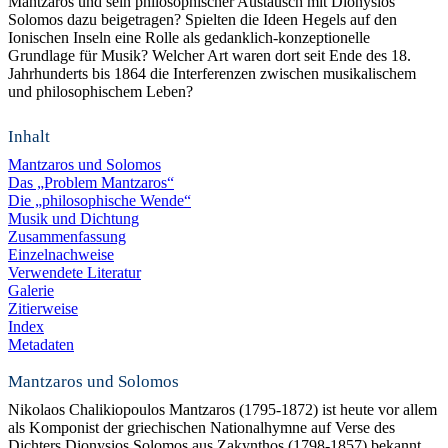
Mantzaros und sein philosophischer Austausch mit Dionysios
Solomos dazu beigetragen? Spielten die Ideen Hegels auf den
Ionischen Inseln eine Rolle als gedanklich-konzeptionelle
Grundlage für Musik? Welcher Art waren dort seit Ende des 18.
Jahrhunderts bis 1864 die Interferenzen zwischen musikalischem
und philosophischem Leben?
Inhalt
Mantzaros und Solomos
Das „Problem Mantzaros“
Die „philosophische Wende“
Musik und Dichtung
Zusammenfassung
Einzelnachweise
Verwendete Literatur
Galerie
Zitierweise
Index
Metadaten
Mantzaros und Solomos
Nikolaos Chalikiopoulos Mantzaros (1795-1872) ist heute vor allem
als Komponist der griechischen Nationalhymne auf Verse des
Dichters Dionysios Solomos aus Zakynthos (1798-1857) bekannt.