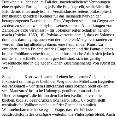
Direktheit, zu der sich im Fall der „nachdenklichen“ Vertonungen
eine exquisite Formgebung (z.B. die Fuge) gesellt, schließlich die
Erfordernis eines analytischen Verständnisses seitens philosophisch-
künstlerisch gebildeter Kenner für das Ineinanderwirken der
herangezogenen Bauelemente. Dies Vorgehen scheint im Gegensatz
zu dem zu stehen, was Polylas – seinerseits von Anmerkungen von
Zampelios dazu veranlasst – für Solomos’ reifes Schaffen geltend
macht (Polylas, 1860, 18). Polylas verweist darauf, dass es Solomos
durchaus darum ging, auch von der breiteren Menge verstanden zu
werden. Ihm lag allerdings daran, eine Feinheit der Kunst [zu
erreichen], deren Früchte auf das Empfinden und die Fantasie eines
breiten Publikums einwirken, deren künstlerische Arbeit sich jedoch
nur denen erschließt, die darin geschult sind, sich ins geistig
Wesentliche und in die gedanklichen Zusammenhänge von Kunst zu
vertiefen.
So genau ein Kunstwerk auch auf einen bestimmten Zielpunkt
fokussiert sein mag, es bleibt der Weg und das Mittel zum Begreifen
des
Absoluten
– vor dem Hintergrund einer solchen Sicht erklärt
sich Mantzaros’ kritische Haltung gegenüber „romantischen
Übertreibungen“, die für ihn dem flachen Bedürfnis verhaftet
blieben, bloß zu beeindrucken (Manzaro, 1851, 8). Somit stellt
musikalische Vollkommenheit auf der Ebene des sinnlich
Wahrnehmbaren keineswegs in Frage, dass die höchste
Ausdrucksform des
Geistigen
weiterhin die Philosophie bleibt. Auch