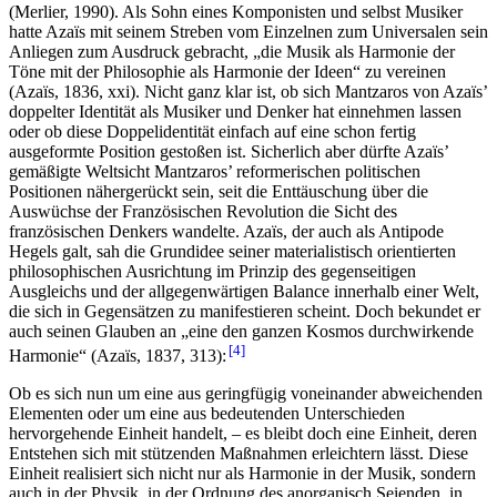
(Merlier, 1990). Als Sohn eines Komponisten und selbst Musiker
hatte Azaïs mit seinem Streben vom Einzelnen zum Universalen sein
Anliegen zum Ausdruck gebracht, „die Musik als Harmonie der
Töne mit der Philosophie als Harmonie der Ideen“ zu vereinen
(Azaïs, 1836, xxi). Nicht ganz klar ist, ob sich Mantzaros von Azaïs’
doppelter Identität als Musiker und Denker hat einnehmen lassen
oder ob diese Doppelidentität einfach auf eine schon fertig
ausgeformte Position gestoßen ist. Sicherlich aber dürfte Azaïs’
gemäßigte Weltsicht Mantzaros’ reformerischen politischen
Positionen nähergerückt sein, seit die Enttäuschung über die
Auswüchse der Französischen Revolution die Sicht des
französischen Denkers wandelte. Azaïs, der auch als Antipode
Hegels galt, sah die Grundidee seiner materialistisch orientierten
philosophischen Ausrichtung im Prinzip des gegenseitigen
Ausgleichs und der allgegenwärtigen Balance innerhalb einer Welt,
die sich in Gegensätzen zu manifestieren scheint. Doch bekundet er
auch seinen Glauben an „eine den ganzen Kosmos durchwirkende
4
Harmonie“ (Azaïs, 1837, 313):
Ob es sich nun um eine aus geringfügig voneinander abweichenden
Elementen oder um eine aus bedeutenden Unterschieden
hervorgehende Einheit handelt, – es bleibt doch eine Einheit, deren
Entstehen sich mit stützenden Maßnahmen erleichtern lässt. Diese
Einheit realisiert sich nicht nur als Harmonie in der Musik, sondern
auch in der Physik, in der Ordnung des anorganisch Seienden, in