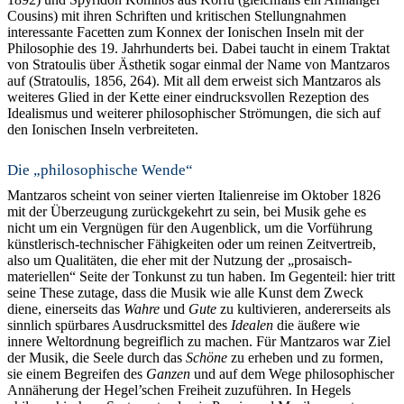
Cousins) mit ihren Schriften und kritischen Stellungnahmen
interessante Facetten zum Konnex der Ionischen Inseln mit der
Philosophie des 19. Jahrhunderts bei. Dabei taucht in einem Traktat
von Stratoulis über Ästhetik sogar einmal der Name von Mantzaros
auf (Stratoulis, 1856, 264). Mit all dem erweist sich Mantzaros als
weiteres Glied in der Kette einer eindrucksvollen Rezeption des
Idealismus und weiterer philosophischer Strömungen, die sich auf
den Ionischen Inseln verbreiteten.
Die „philosophische Wende“
Mantzaros scheint von seiner vierten Italienreise im Oktober 1826
mit der Überzeugung zurückgekehrt zu sein, bei Musik gehe es
nicht um ein Vergnügen für den Augenblick, um die Vorführung
künstlerisch-technischer Fähigkeiten oder um reinen Zeitvertreib,
also um Qualitäten, die eher mit der Nutzung der „prosaisch-
materiellen“ Seite der Tonkunst zu tun haben. Im Gegenteil: hier tritt
seine These zutage, dass die Musik wie alle Kunst dem Zweck
diene, einerseits das
Wahre
und
Gute
zu kultivieren, andererseits als
sinnlich spürbares Ausdrucksmittel des
Idealen
die äußere wie
innere Weltordnung begreiflich zu machen. Für Mantzaros war Ziel
der Musik, die Seele durch das
Schöne
zu erheben und zu formen,
sie einem Begreifen des
Ganzen
und auf dem Wege philosophischer
Annäherung der Hegel’schen Freiheit zuzuführen. In Hegels