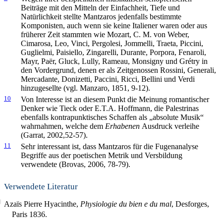
Beiträge mit den Mitteln der Einfachheit, Tiefe und
Natürlichkeit stellte Mantzaros jedenfalls bestimmte
Komponisten, auch wenn sie keine Italiener waren oder aus
früherer Zeit stammten wie Mozart, C. M. von Weber,
Cimarosa, Leo, Vinci, Pergolesi, Jommelli, Traeta, Piccini,
Guglielmi, Paisiello, Zingarelli, Durante, Porpora, Fenaroli,
Mayr, Paër, Gluck, Lully, Rameau, Monsigny und Grétry in
den Vordergrund, denen er als Zeitgenossen Rossini, Generali,
Mercadante, Donizetti, Paccini, Ricci, Bellini und Verdi
hinzugesellte (vgl. Manzaro, 1851, 9-12).
10
Von Interesse ist an diesem Punkt die Meinung romantischer
Denker wie Tieck oder E.T.A. Hoffmann, die Palestrinas
ebenfalls kontrapunktisches Schaffen als „absolute Musik“
wahrnahmen, welche dem
Erhabenen
Ausdruck verleihe
(Garrat, 2002,52-57).
11
Sehr interessant ist, dass Mantzaros für die Fugenanalyse
Begriffe aus der poetischen Metrik und Versbildung
verwendete (Brovas, 2006, 78-79).
Verwendete Literatur
Azaïs Pierre Hyacinthe,
Physiologie du bien e du mal
, Desforges,
Paris 1836.