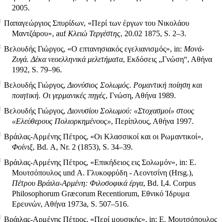
2005.
Παπαγεώργιος Σπυρίδων, «Περί των έργων του Νικολάου
Μαντζάρου», auf
Κλειώ Τεργέστης
, 20.02 1875, S. 2–3.
Βελουδής Γιώργος, «Ο επτανησιακός εγελιανισμός», in:
Μονά-
Ζυγά. Δέκα νεοελληνικά μελετήματα
, Εκδόσεις „Γνώση“, Αθήνα
1992, S. 79–96.
Βελουδής Γιώργος,
Διονύσιος Σολωμός. Ρομαντική ποίηση και
ποιητική. Οι γερμανικές πηγές
, Γνώση, Αθήνα 1989.
Βελουδής Γιώργος,
Διονυσίου Σολωμού: «Στοχασμοί» στους
«Ελεύθερους Πολιορκημένους»
, Περίπλους, Αθήνα 1997.
Βράιλας-Αρμένης Πέτρος, «Οι Κλασσικοί και οι Ρωμαντικοί»,
Φοίνιξ
, Bd. Α, Nr. 2 (1853), S. 34–39.
Βράιλας-Αρμένης Πέτρος, «Επικήδειος εις Σολωμόν», in: Ε.
Μουτσόπουλος und Α. Γλυκοφρύδη - Λεοντσίνη (Hrsg.),
Πέτρου Βράιλα-Αρμένη: Φιλοσοφικά έργα
, Bd. Ι,4. Corpus
Philosophorum Græcorum Recentiorum, Εθνικό Ίδρυμα
Ερευνών, Αθήνα 1973a, S. 507–516.
Βράιλας-Αρμένης Πέτρος, «Περί μουσικής», in: Ε. Μουτσόπουλος