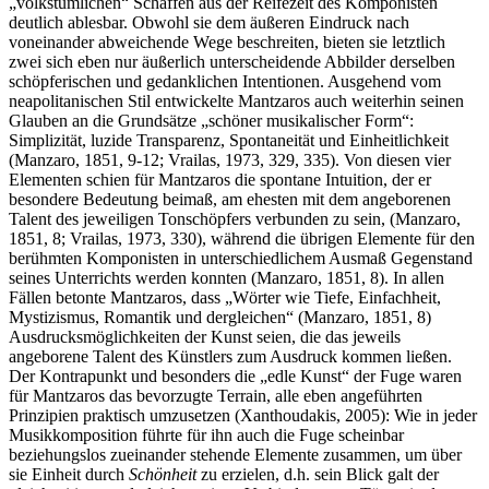
„volkstümlichen“ Schaffen aus der Reifezeit des Komponisten
deutlich ablesbar. Obwohl sie dem äußeren Eindruck nach
voneinander abweichende Wege beschreiten, bieten sie letztlich
zwei sich eben nur äußerlich unterscheidende Abbilder derselben
schöpferischen und gedanklichen Intentionen. Ausgehend vom
neapolitanischen Stil entwickelte Mantzaros auch weiterhin seinen
Glauben an die Grundsätze „schöner musikalischer Form“:
Simplizität, luzide Transparenz, Spontaneität und Einheitlichkeit
(Manzaro, 1851, 9-12; Vrailas, 1973, 329, 335). Von diesen vier
Elementen schien für Mantzaros die spontane Intuition, der er
besondere Bedeutung beimaß, am ehesten mit dem angeborenen
Talent des jeweiligen Tonschöpfers verbunden zu sein, (Manzaro,
1851, 8; Vrailas, 1973, 330), während die übrigen Elemente für den
berühmten Komponisten in unterschiedlichem Ausmaß Gegenstand
seines Unterrichts werden konnten (Manzaro, 1851, 8). In allen
Fällen betonte Mantzaros, dass „Wörter wie Tiefe, Einfachheit,
Mystizismus, Romantik und dergleichen“ (Manzaro, 1851, 8)
Ausdrucksmöglichkeiten der Kunst seien, die das jeweils
angeborene Talent des Künstlers zum Ausdruck kommen ließen.
Der Kontrapunkt und besonders die „edle Kunst“ der Fuge waren
für Mantzaros das bevorzugte Terrain, alle eben angeführten
Prinzipien praktisch umzusetzen (Xanthoudakis, 2005): Wie in jeder
Musikkomposition führte für ihn auch die Fuge scheinbar
beziehungslos zueinander stehende Elemente zusammen, um über
sie Einheit durch
Schönheit
zu erzielen, d.h. sein Blick galt der