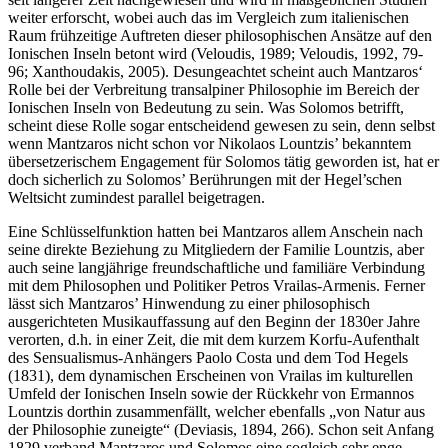
weiter erforscht, wobei auch das im Vergleich zum italienischen
Raum frühzeitige Auftreten dieser philosophischen Ansätze auf den
Ionischen Inseln betont wird (Veloudis, 1989; Veloudis, 1992, 79-
96; Xanthoudakis, 2005). Desungeachtet scheint auch Mantzaros‘
Rolle bei der Verbreitung transalpiner Philosophie im Bereich der
Ionischen Inseln von Bedeutung zu sein. Was Solomos betrifft,
scheint diese Rolle sogar entscheidend gewesen zu sein, denn selbst
wenn Mantzaros nicht schon vor Nikolaos Lountzis’ bekanntem
übersetzerischem Engagement für Solomos tätig geworden ist, hat er
doch sicherlich zu Solomos’ Berührungen mit der Hegel’schen
Weltsicht zumindest parallel beigetragen.
Eine Schlüsselfunktion hatten bei Mantzaros allem Anschein nach
seine direkte Beziehung zu Mitgliedern der Familie Lountzis, aber
auch seine langjährige freundschaftliche und familiäre Verbindung
mit dem Philosophen und Politiker Petros Vrailas-Armenis. Ferner
lässt sich Mantzaros’ Hinwendung zu einer philosophisch
ausgerichteten Musikauffassung auf den Beginn der 1830er Jahre
verorten, d.h. in einer Zeit, die mit dem kurzem Korfu-Aufenthalt
des Sensualismus-Anhängers Paolo Costa und dem Tod Hegels
(1831), dem dynamischen Erscheinen von Vrailas im kulturellen
Umfeld der Ionischen Inseln sowie der Rückkehr von Ermannos
Lountzis dorthin zusammenfällt, welcher ebenfalls „von Natur aus
der Philosophie zuneigte“ (Deviasis, 1894, 266). Schon seit Anfang
1829 verband Mantzaros und Solomos eine sogleich sehr enge