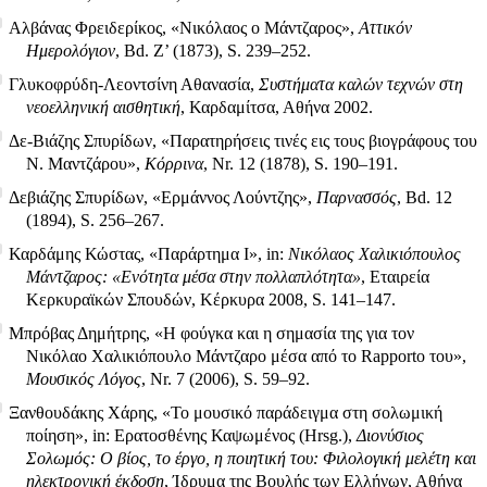
Αλβάνας Φρειδερίκος, «Νικόλαος ο Μάντζαρος»,
Αττικόν
Ημερολόγιον
, Bd. Ζ’ (1873), S. 239–252.
Γλυκοφρύδη-Λεοντσίνη Αθανασία,
Συστήματα καλών τεχνών στη
νεοελληνική αισθητική
, Καρδαμίτσα, Αθήνα 2002.
Δε-Βιάζης Σπυρίδων, «Παρατηρήσεις τινές εις τους βιογράφους του
Ν. Μαντζάρου»,
Κόρρινα
, Nr. 12 (1878), S. 190–191.
Δεβιάζης Σπυρίδων, «Ερμάννος Λούντζης»,
Παρνασσός
, Bd. 12
(1894), S. 256–267.
Καρδάμης Κώστας, «Παράρτημα Ι», in:
Νικόλαος Χαλικιόπουλος
Μάντζαρος: «Ενότητα μέσα στην πολλαπλότητα»
, Εταιρεία
Κερκυραϊκών Σπουδών, Κέρκυρα 2008, S. 141–147.
Μπρόβας Δημήτρης, «Η φούγκα και η σημασία της για τον
Νικόλαο Χαλικιόπουλο Μάντζαρο μέσα από το Rapporto του»,
Μουσικός Λόγος
, Nr. 7 (2006), S. 59–92.
Ξανθουδάκης Χάρης, «Το μουσικό παράδειγμα στη σολωμική
ποίηση», in: Ερατοσθένης Καψωμένος (Hrsg.),
Διονύσιος
Σολωμός: Ο βίος, το έργο, η ποιητική του: Φιλολογική μελέτη και
ηλεκτρονική έκδοση
, Ίδρυμα της Βουλής των Ελλήνων, Αθήνα