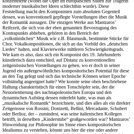
konzentrierte (wobei die Oper im europäischen Süden zur Trägerin
moderner musikalischer Ideen schlechthin wurde). Diese
Feststellung macht den Komponisten zum absoluten Gegenteil
dessen, was konventionell gepflegte Vorstellungen über die Musik
der Romantik aussagen. Die einzigen Werke aus Mantzaros’
Reifezeit, die sich von der eben genannten Bevorzugung des
Kontrapunkts abheben, gehören in den Bereich der
„volkstümlichen“ Musik wie z.B. Blasmusik, bestimmte Stücke für
Chor, Vokalkompositionen, die sich an das Vorbild des „deutschen
Liedes“ halten, und Klavierwerke mittleren Schwierigkeitsgrads.
Wie kam es also, dass sich ein Komponist des 19. Jahrhunderts
künstlerisch dazu entschied, auf Distanz zu konventionellen
zeitgenössischen Vorstellungen zu gehen, wo er doch in seiner
Jugend ein außergewöhnliches kompositorisches Potential für diese
an den Tag gelegt und sich das technische Können seiner Epoche
vollständig angeeignet hatte? Wie konnte seine oben beschriebene
Haltung charakteristisch für einen Tonschöpfer sein, der die
Neuorientierung des nachnapoleonischen Europa und den
dynamischen Aufstieg dessen miterlebt hatte, was man als
„musikalische Romantik“ bezeichnete, und dies alles als ein direkter
Zeitgenosse von Rossini, Donizetti, Bellini, Mercadante, Schubert
oder Berlioz, der – zumindest, was seine italienischen Kollegen
betrifft, in derselben „Kinderstube“ großgeworden war? Mantzaros’
Hinwendung zur Philosophie im Sinne eines kompositorischen
Idealismus zu verstehen, könnte uns hier die eine oder andere