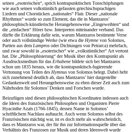
seinen „esoterischen“, sprich kontrapunktischen Tonschöpfungen
wie auch seinen volkstümlich gefassten griechischsprachigen
Liedern und Chorstücken „nationales“ Flair. Dieser „nationale
Rhythmus“ wurde so zum Element, das die in Mantzaros’
philosophisch-künstlerische Herangehensweise „Eingeweihten“ und
die „einfachen“ Hörer bzw. Interpreten miteinander verband. Das
dürfte die Erklärung dafür sein, warum Mantzaros bestimmte Verse
oder auch vollständige Werke (wie etwa die
Hymne
von Solomos,
Partien aus dem
Lampros
oder Dichtungen von Petrarca) mehrfach,
und zwar sowohl in „esoterischer“ wie „volkstümlicher“ Art vertont
hat. Die „Philosophisierung“ der Musik über den Kontrapunkt als
Ausdrucksmedium für das
Erhabene
bildete sich bei Mantzaros
schon um 1835 heraus, wie die kontrapunktisch-fugierende
Vertonung von Teilen des
Hymnus
von Solomos belegt. Dabei hebt
sich zunehmend deutlich ab, dass Mantzaros’ hier dargestellte
Gedankenwelt und Herangehensweise zu eben dieser Zeit auch zum
Nährboden für Solomos’ Denken und Forschen wurde.
Beizufügen sind diesen philosophischen Koordinaten indessen auch
die Ideen des französischen Philosophen und Organisten Pierre
Hyacinthe Azaïs (1766-1845), dessen Name in Solomos’
schriftlichem Nachlass auftaucht. Auch wenn Solomos selbst des
Französischen mächtig war, ist es doch mehr als wahrscheinlich,
dass es Mantzaros war, der für ihn zur Informationsquelle über das
Verhältnis des Franzosen zur Musik und deren Ideenwelt wurde