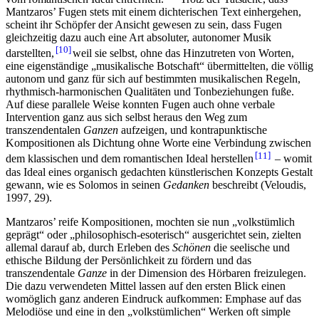
Mantzaros’ Fugen stets mit einem dichterischen Text einhergehen,
scheint ihr Schöpfer der Ansicht gewesen zu sein, dass Fugen
gleichzeitig dazu auch eine Art absoluter, autonomer Musik
10
darstellten,
weil sie selbst, ohne das Hinzutreten von Worten,
eine eigenständige „musikalische Botschaft“ übermittelten, die völlig
autonom und ganz für sich auf bestimmten musikalischen Regeln,
rhythmisch-harmonischen Qualitäten und Tonbeziehungen fuße.
Auf diese parallele Weise konnten Fugen auch ohne verbale
Intervention ganz aus sich selbst heraus den Weg zum
transzendentalen
Ganzen
aufzeigen, und kontrapunktische
Kompositionen als Dichtung ohne Worte eine Verbindung zwischen
11
dem klassischen und dem romantischen Ideal herstellen
– womit
das Ideal eines organisch gedachten künstlerischen Konzepts Gestalt
gewann, wie es Solomos in seinen
Gedanken
beschreibt (Veloudis,
1997, 29).
Mantzaros’ reife Kompositionen, mochten sie nun „volkstümlich
geprägt“ oder „philosophisch-esoterisch“ ausgerichtet sein, zielten
allemal darauf ab, durch Erleben des
Schönen
die seelische und
ethische Bildung der Persönlichkeit zu fördern und das
transzendentale
Ganze
in der Dimension des Hörbaren freizulegen.
Die dazu verwendeten Mittel lassen auf den ersten Blick einen
womöglich ganz anderen Eindruck aufkommen: Emphase auf das
Melodiöse und eine in den „volkstümlichen“ Werken oft simple