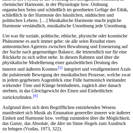
chemischer Harmonie, in der Physiologie bzw. Ordnung
organischen Seins und schließlich im geordneten Gefüge der Ethik,
schließlich in der Harmonie des häuslichen, städtischen und
politischen Lebens. […] Musikalische Harmonie macht jegliche
Harmonie verständlich, musikalische Unordnung jede Unordnung.
Um was für soziale, politische, ethische, physische oder kosmische
Phänomene es auch immer gehe: sie alle seien Resultat eines
antinomischen Agierens zwischen Bewahrung und Erneuerung auf
der Suche nach gegenseitiger Balance, die letztendlich nur für eine
Rückkehr zu sich selbst stehe. In diesem Rahmen und über die
physikalische Modellierung einer ganzheitlichen Deutung des
5
inneren und äußeren Kosmos
integriert und verallgemeinert Azaïs
die pulsierende Bewegung der musikalischen Prozesse, welche zwar
in jedem gegebenen Augenblick eine Fülle harmonisch ineinander
wirkender Töne und Klänge beinhalteten, zugleich aber danach
strebten, in das Gleichgewicht des Einen und Einheitlichen
6
zurückzufinden.
Aufgrund ihres sich dem Begrifflichen entziehenden Wesens
manifestiert sich Musik als Emanation genereller innerer wie äußerer
Einheit und Harmonie bzw. verfügt zumindest über die Möglichkeit,
das
Ganze,
das
Absolute,
die
Idee
im Sinne Hegels zum Ausdruck
zu bringen (Vrailas, 1973, 322).