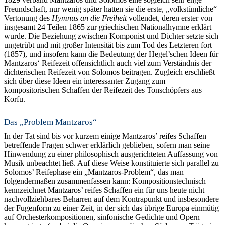
Freundschaft, nur wenig später hatten sie die erste, „volkstümliche“
Vertonung des
Hymnus an die Freiheit
vollendet, deren erster von
insgesamt 24 Teilen 1865 zur griechischen Nationalhymne erklärt
wurde. Die Beziehung zwischen Komponist und Dichter setzte sich
ungetrübt und mit großer Intensität bis zum Tod des Letzteren fort
(1857), und insofern kann die Bedeutung der Hegel’schen Ideen für
Mantzaros‘ Reifezeit offensichtlich auch viel zum Verständnis der
dichterischen Reifezeit von Solomos beitragen. Zugleich erschließt
sich über diese Ideen ein interessanter Zugang zum
kompositorischen Schaffen der Reifezeit des Tonschöpfers aus
Korfu.
Das „Problem Mantzaros“
In der Tat sind bis vor kurzem einige Mantzaros’ reifes Schaffen
betreffende Fragen schwer erklärlich geblieben, sofern man seine
Hinwendung zu einer philosophisch ausgerichteten Auffassung von
Musik unbeachtet ließ. Auf diese Weise konstituierte sich parallel zu
Solomos’ Reifephase ein „Mantzaros-Problem“, das man
folgendermaßen zusammenfassen kann: Kompositionstechnisch
kennzeichnet Mantzaros’ reifes Schaffen ein für uns heute nicht
nachvollziehbares Beharren auf dem Kontrapunkt und insbesondere
der Fugenform zu einer Zeit, in der sich das übrige Europa einmütig
auf Orchesterkompositionen, sinfonische Gedichte und Opern