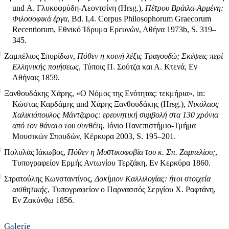
und Α. Γλυκοφρύδη-Λεοντσίνη (Hrsg.),
Πέτρου Βράιλα-Αρμένη:
Φιλοσοφικά έργα
, Bd. Ι,4. Corpus Philosophorum Graecorum
Recentiorum, Εθνικό Ίδρυμα Ερευνών, Αθήνα 1973b, S. 319–
345.
Ζαμπέλιος Σπυρίδων,
Πόθεν η κοινή λέξις Τραγουδώ; Σκέψεις περί
Ελληνικής ποιήσεως
, Τύποις Π. Σούτζα και Α. Κτενά, Εν
Αθήναις 1859.
Ξανθουδάκης Χάρης, «Ο Νόμος της Ενότητας: τεκμήρια», in:
Κώστας Καρδάμης und Χάρης Ξανθουδάκης (Hrsg.),
Νικόλαος
Χαλικιόπουλος Μάντζαρος: ερευνητική συμβολή στα 130 χρόνια
από τον θάνατο του συνθέτη
, Ιόνιο Πανεπιστήμιο-Τμήμα
Μουσικών Σπουδών, Κέρκυρα 2003, S. 195–201.
Πολυλάς Ιάκωβος,
Πόθεν η Μυστικοφοβία του κ. Σπ. Ζαμπελίου;
,
Τυπογραφείον Ερμής Αντωνίου Τερζάκη, Εν Κερκύρα 1860.
Στρατούλης Κωνσταντίνος,
Δοκίμιον Καλλιλογίας: ήτοι στοιχεία
αισθητικής
, Τυπογραφείον ο Παρνασσός Σεργίου Χ. Ραφτάνη,
Εν Ζακύνθω 1856.
Galerie