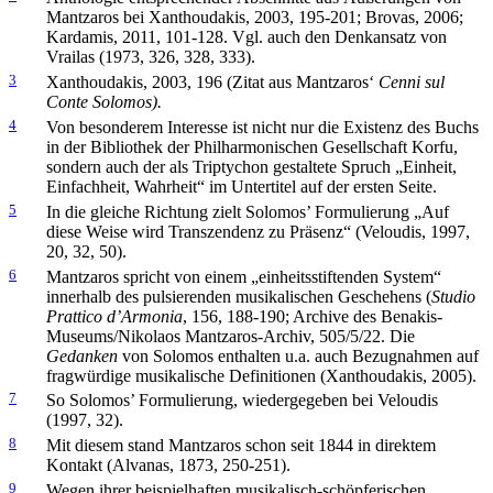
Mantzaros bei Xanthoudakis, 2003, 195-201; Brovas, 2006;
Kardamis, 2011, 101-128. Vgl. auch den Denkansatz von
Vrailas (1973, 326, 328, 333).
3
Xanthoudakis, 2003, 196 (Zitat aus Mantzaros‘
Cenni sul
Conte Solomos).
4
Von besonderem Interesse ist nicht nur die Existenz des Buchs
in der Bibliothek der Philharmonischen Gesellschaft Korfu,
sondern auch der als Triptychon gestaltete Spruch „Einheit,
Einfachheit, Wahrheit“ im Untertitel auf der ersten Seite.
5
In die gleiche Richtung zielt Solomos’ Formulierung „Auf
diese Weise wird Transzendenz zu Präsenz“ (Veloudis, 1997,
20, 32, 50).
6
Mantzaros spricht von einem „einheitsstiftenden System“
innerhalb des pulsierenden musikalischen Geschehens (
Studio
Prattico d’Armonia
, 156, 188-190; Archive des Benakis-
Museums/Nikolaos Mantzaros-Archiv, 505/5/22. Die
Gedanken
von Solomos enthalten u.a. auch Bezugnahmen auf
fragwürdige musikalische Definitionen (Xanthoudakis, 2005).
7
So Solomos’ Formulierung, wiedergegeben bei Veloudis
(1997, 32).
8
Mit diesem stand Mantzaros schon seit 1844 in direktem
Kontakt (Alvanas, 1873, 250-251).
9
Wegen ihrer beispielhaften musikalisch-schöpferischen