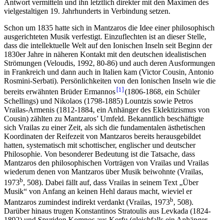
Antwort vermitteln und ihn letztlich direkter mit den Maximen des
vielgestaltigen 19. Jahrhunderts in Verbindung setzen.
Schon um 1835 hatte sich in Mantzaros die Idee einer philosophisch
ausgerichteten Musik verfestigt. Einzuflechten ist an dieser Stelle,
dass die intellektuelle Welt auf den Ionischen Inseln seit Beginn der
1830er Jahre in näheren Kontakt mit den deutschen idealistischen
Strömungen (Veloudis, 1992, 80-86) und auch deren Ausformungen
in Frankreich und dann auch in Italien kam (Victor Cousin, Antonio
Rosmini-Serbati). Persönlichkeiten von den Ionischen Inseln wie die
1
bereits erwähnten Brüder Ermannos
(1806-1868, ein Schüler
Schellings) und Nikolaos (1798-1885) Lountzis sowie Petros
Vrailas-Armenis (1812-1884, ein Anhänger des Eklektizismus von
Cousin) zählten zu Mantzaros’ Umfeld. Bekanntlich beschäftigte
sich Vrailas zu einer Zeit, als sich die fundamentalen ästhetischen
Koordinaten der Reifezeit von Mantzaros bereits herausgebildet
hatten, systematisch mit schottischer, englischer und deutscher
Philosophie. Von besonderer Bedeutung ist die Tatsache, dass
Mantzaros den philosophischen Vorträgen von Vrailas und Vrailas
wiederum denen von Mantzaros über Musik beiwohnte (Vrailas,
b
1973
, 508). Dabei fällt auf, dass Vrailas in seinem Text „Über
Musik“ von Anfang an keinen Hehl daraus macht, wieviel er
b
Mantzaros zumindest indirekt verdankt (Vrailas, 1973
, 508).
Darüber hinaus trugen Konstantinos Stratoulis aus Levkada (1824-
1892) und Spyridon Komnos aus Korfu (gleichfalls ein Anhänger