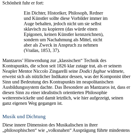
Schönheit fuhr er fort:
Ein Dichter, Historiker, Philosoph, Redner
und Künstler sollte diese Vorbilder immer im
Auge behalten, jedoch nicht um sie selbst
sklavisch zu kopieren (das würde einen
Epigonen, keinen Künstler kennzeichnen),
sondern um Nachahmung als Mittel, nicht
aber als Zweck in Anspruch zu nehmen
(Vrailas, 1853, 37).
Mantzaros’ Hinwendung zur „klassischen“ Technik des
Kontrapunkts, die schon seit 1826 klar zutage trat, als er seinem
Neapler Mentor Niccolo Zingarelli seine
Dodici
fughue
widmete,
erweist sich als nützlicher Indikator dessen, was der Komponist über
Sinn und Bedeutung des Kontrapunkts im neapolitanischen
Ausbildungssystem dachte. Das Besondere an Mantzaros ist, dass er
diesen Sinn zu einer idealistisch orientierten Philosophie
weiterentwickelte und damit letztlich, wie hier aufgezeigt, seinen
ganz eigenen Weg gegangen ist.
Musik und Dichtung
Diese innere Dimension des Musikalischen in ihrer
„philosophischen“ wie „volksnahen“ Ausprägung führte mindestens