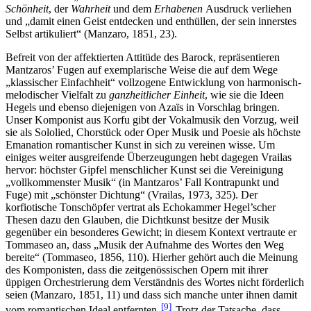
Schönheit
, der
Wahrheit
und dem
Erhabenen
Ausdruck verliehen
und „damit einen Geist entdecken und enthüllen, der sein innerstes
Selbst artikuliert“ (Manzaro, 1851, 23).
Befreit von der affektierten Attitüde des Barock, repräsentieren
Mantzaros’ Fugen auf exemplarische Weise die auf dem Wege
„klassischer Einfachheit“ vollzogene Entwicklung von harmonisch-
melodischer Vielfalt zu
ganzheitlicher Einheit
, wie sie die Ideen
Hegels und ebenso diejenigen von Azaïs in Vorschlag bringen.
Unser Komponist aus Korfu gibt der Vokalmusik den Vorzug, weil
sie als Sololied, Chorstück oder Oper Musik und Poesie als höchste
Emanation romantischer Kunst in sich zu vereinen wisse. Um
einiges weiter ausgreifende Überzeugungen hebt dagegen Vrailas
hervor: höchster Gipfel menschlicher Kunst sei die Vereinigung
„vollkommenster Musik“ (in Mantzaros’ Fall Kontrapunkt und
Fuge) mit „schönster Dichtung“ (Vrailas, 1973, 325). Der
korfiotische Tonschöpfer vertrat als Echokammer Hegel’scher
Thesen dazu den Glauben, die Dichtkunst besitze der Musik
gegenüber ein besonderes Gewicht; in diesem Kontext vertraute er
Tommaseo an, dass „Musik der Aufnahme des Wortes den Weg
bereite“ (Tommaseo, 1856, 110). Hierher gehört auch die Meinung
des Komponisten, dass die zeitgenössischen Opern mit ihrer
üppigen Orchestrierung dem Verständnis des Wortes nicht förderlich
seien (Manzaro, 1851, 11) und dass sich manche unter ihnen damit
9
vom romantischen Ideal entfernten.
Trotz der Tatsache, dass