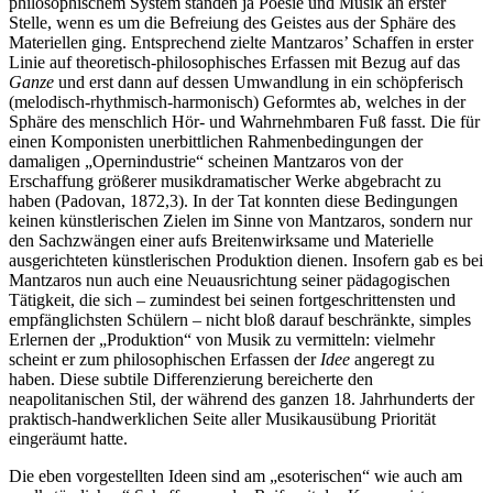
philosophischem System standen ja Poesie und Musik an erster
Stelle, wenn es um die Befreiung des Geistes aus der Sphäre des
Materiellen ging. Entsprechend zielte Mantzaros’ Schaffen in erster
Linie auf theoretisch-philosophisches Erfassen mit Bezug auf das
Ganze
und erst dann auf dessen Umwandlung in ein schöpferisch
(melodisch-rhythmisch-harmonisch) Geformtes ab, welches in der
Sphäre des menschlich Hör- und Wahrnehmbaren Fuß fasst. Die für
einen Komponisten unerbittlichen Rahmenbedingungen der
damaligen „Opernindustrie“ scheinen Mantzaros von der
Erschaffung größerer musikdramatischer Werke abgebracht zu
haben (Padovan, 1872,3). In der Tat konnten diese Bedingungen
keinen künstlerischen Zielen im Sinne von Mantzaros, sondern nur
den Sachzwängen einer aufs Breitenwirksame und Materielle
ausgerichteten künstlerischen Produktion dienen. Insofern gab es bei
Mantzaros nun auch eine Neuausrichtung seiner pädagogischen
Tätigkeit, die sich – zumindest bei seinen fortgeschrittensten und
empfänglichsten Schülern – nicht bloß darauf beschränkte, simples
Erlernen der „Produktion“ von Musik zu vermitteln: vielmehr
scheint er zum philosophischen Erfassen der
Idee
angeregt zu
haben. Diese subtile Differenzierung bereicherte den
neapolitanischen Stil, der während des ganzen 18. Jahrhunderts der
praktisch-handwerklichen Seite aller Musikausübung Priorität
eingeräumt hatte.
Die eben vorgestellten Ideen sind am „esoterischen“ wie auch am