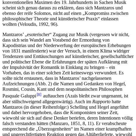
konventionellen Maximen des 19. Jahrhunderts in Sachen Musik
scheint sich genau daraus zu erklären, dass sich Mantzaros und
ebenso der reife Solomos, nicht auf einen „Kompromiss zwischen
philosophischer Theorie und künstlerischer Praxis“ einlassen
wollten (Veloudis, 1992, 96).
Mantzaros’ „esoterischer“ Zugang zur Musik (vergessen wir nicht,
dass sich sein Wandel am Vorabend der Ermordung von
Kapodistrias und der Niederwerfung der europäischen Erhebungen
von 1831 manifestierte) war der Versuch, in einem Klima widriger
Tendenzen und Enttäuschungen auf künstlerischer, gesellschaftlicher
und politischer Ebene die Erfahrungen der späten Aufklärung mit
der Impulsivität der Romantik in Einklang zu bringen – ein
Vorhaben, das in einer solchen Zeit keineswegs verwundert. Es
sollte nicht erstaunen, dass in Mantzaros’ nachgelassenen
Aufzeichnungen (Abb. 2) die Namen und Gedanken von Hegel,
Rosmini, Cousin, Kant und dem neapolitanischen Philosophen
8
Pasquale Galuppi
auftauchen (Azaïs bleibt zwar ungenannt, ist
aber stillschweigend allgegenwärtig). Auch im
Rapporto
hatte
Mantzaros (in dieser Reihenfolge:) Schelling und Hegel angeführt
und dabei hervorgehoben, dass die Komponisten seiner Zeit,
wiewohl sie sich auf diese Denker beriefen, deren Intentionen völlig
falsch verstanden hätten (Manzaro, 1851, 8, 11). Er verabscheute
entsprechend die „Überzogenheiten“ im Namen einer krampfhaften
und ungerechtfertigten Reaktion gegen das Altüberlieferte, wiewohl