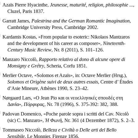
Azaïs Pierre Hyacinthe,
Jeunesse, maturité, religion, philosophie ...
,
Cluzel, Paris 1837.
Garratt James,
Palestrina and the German Romantic Imagination
,
Cambridge University Press, Cambridge 2002.
Kardamis Kostas, «From popular to esoteric: Nikolaos Mantzaros
and the development of his career as composer»,
Nineteenth-
Century Music Review
, Nr. 8 (2011), S. 101–126.
Manzaro Niccolò,
Rapporto relativo al dono di alcune opere di
Monsigny e Grétry
, Scheria, Corfu 1851.
Merlier Octave, «Solomos et Azaïs», in: Octave Merlier (Hrsg.),
Solomos et Origène suivi de deux autres essais
, Centre d’ Études
d’Asie Mineure, Athènes 1990, S. 23–42.
Nørgaard Lars, «O Jean Pio και οι νεοελληνικές σπουδές στη
Δανία»,
Πόρφυρας
, Nr. 78 (1996), S. 375-392: 382, 388.
Padovan Domenico, «Poche parole sopra i scritti del Cav. Nicolò
(sic) C. Manzaro»,
Ἡ Φωνὴ
, Nr. 361 (4 Dezember 1872), S. 2–3.
Tommaseo Niccolò,
Belleza e Civiltà o Delle arti del Bello
Sensibile
, Le Monnier, Firenze 1856.