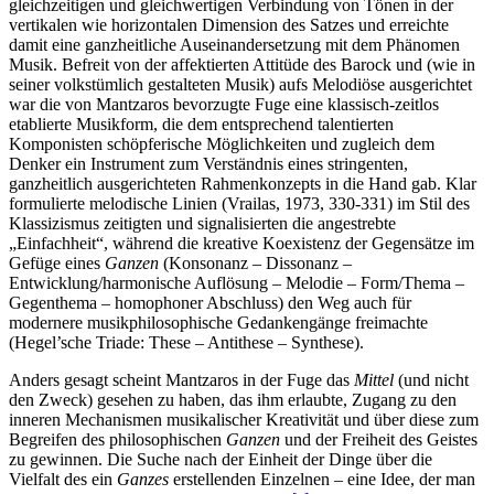
gleichzeitigen und gleichwertigen Verbindung von Tönen in der
vertikalen wie horizontalen Dimension des Satzes und erreichte
damit eine ganzheitliche Auseinandersetzung mit dem Phänomen
Musik. Befreit von der affektierten Attitüde des Barock und (wie in
seiner volkstümlich gestalteten Musik) aufs Melodiöse ausgerichtet
war die von Mantzaros bevorzugte Fuge eine klassisch-zeitlos
etablierte Musikform, die dem entsprechend talentierten
Komponisten schöpferische Möglichkeiten und zugleich dem
Denker ein Instrument zum Verständnis eines stringenten,
ganzheitlich ausgerichteten Rahmenkonzepts in die Hand gab. Klar
formulierte melodische Linien (Vrailas, 1973, 330-331) im Stil des
Klassizismus zeitigten und signalisierten die angestrebte
„Einfachheit“, während die kreative Koexistenz der Gegensätze im
Gefüge eines
Ganzen
(Konsonanz – Dissonanz –
Entwicklung/harmonische Auflösung – Melodie – Form/Thema –
Gegenthema – homophoner Abschluss) den Weg auch für
modernere musikphilosophische Gedankengänge freimachte
(Hegel’sche Triade: These – Antithese – Synthese).
Anders gesagt scheint Mantzaros in der Fuge das
Mittel
(und nicht
den Zweck) gesehen zu haben, das ihm erlaubte, Zugang zu den
inneren Mechanismen musikalischer Kreativität und über diese zum
Begreifen des philosophischen
Ganzen
und der Freiheit des Geistes
zu gewinnen. Die Suche nach der Einheit der Dinge über die
Vielfalt des ein
Ganzes
erstellenden Einzelnen – eine Idee, der man