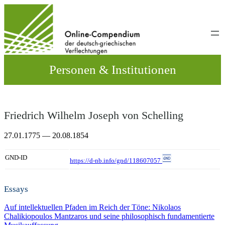
Direkt
zum
Inhalt
wechseln
Personen & Institutionen
Friedrich Wilhelm Joseph von Schelling
27.01.1775 — 20.08.1854
GND-ID
https://d-nb.info/gnd/118607057
Essays
Auf intellektuellen Pfaden im Reich der Töne: Nikolaos
Chalikiopoulos Mantzaros und seine philosophisch fundamentierte