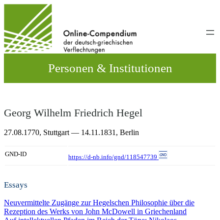
Direkt
zum
Inhalt
wechseln
Personen & Institutionen
Georg Wilhelm Friedrich Hegel
27.08.1770,
Stuttgart
— 14.11.1831,
Berlin
GND-ID
https://d-nb.info/gnd/118547739
Essays
Neuvermittelte Zugänge zur Hegelschen Philosophie über die
Rezeption des Werks von John McDowell in Griechenland