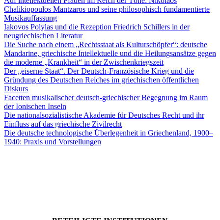
Auf intellektuellen Pfaden im Reich der Töne: Nikolaos
Chalikiopoulos Mantzaros und seine philosophisch fundamentierte
Musikauffassung
Iakovos Polylas und die Rezeption Friedrich Schillers in der
neugriechischen Literatur
Die Suche nach einem „Rechtsstaat als Kulturschöpfer“: deutsche
Mandarine, griechische Intellektuelle und die Heilungsansätze gegen
die moderne „Krankheit“ in der Zwischenkriegszeit
Der „eiserne Staat“. Der Deutsch-Französische Krieg und die
Gründung des Deutschen Reiches im griechischen öffentlichen
Diskurs
Facetten musikalischer deutsch-griechischer Begegnung im Raum
der Ionischen Inseln
Die nationalsozialistische Akademie für Deutsches Recht und ihr
Einfluss auf das griechische Zivilrecht
Die deutsche technologische Überlegenheit in Griechenland, 1900–
1940: Praxis und Vorstellungen