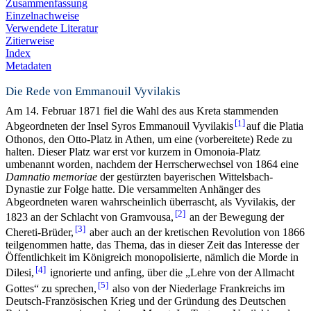
Zusammenfassung
Einzelnachweise
Verwendete Literatur
Zitierweise
Index
Metadaten
Die Rede von Emmanouil Vyvilakis
Am 14. Februar 1871 fiel die Wahl des aus Kreta stammenden
1
Abgeordneten der Insel Syros Emmanouil Vyvilakis
auf die Platia
Othonos, den Otto-Platz in Athen, um eine (vorbereitete) Rede zu
halten. Dieser Platz war erst vor kurzem in Omonoia-Platz
umbenannt worden, nachdem der Herrscherwechsel von 1864 eine
Damnatio memoriae
der gestürzten bayerischen Wittelsbach-
Dynastie zur Folge hatte. Die versammelten Anhänger des
Abgeordneten waren wahrscheinlich überrascht, als Vyvilakis, der
2
1823 an der Schlacht von Gramvousa,
an der Bewegung der
3
Chereti-Brüder,
aber auch an der kretischen Revolution von 1866
teilgenommen hatte, das Thema, das in dieser Zeit das Interesse der
Öffentlichkeit im Königreich monopolisierte, nämlich die Morde in
4
Dilesi,
ignorierte und anfing, über die „Lehre von der Allmacht
5
Gottes“ zu sprechen,
also von der Niederlage Frankreichs im
Deutsch-Französischen Krieg und der Gründung des Deutschen