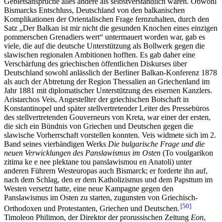
Gebietsansprüche alles andere als selbstverständlich waren. Obwohl
Bismarcks Entschluss, Deutschland von den balkanischen
Komplikationen der Orientalischen Frage fernzuhalten, durch den
Satz „Der Balkan ist mir nicht die gesunden Knochen eines einzigen
pommerschen Grenadiers wert“ untermauert worden war, gab es
viele, die auf die deutsche Unterstützung als Bollwerk gegen die
slawischen regionalen Ambitionen hofften. Es gab daher eine
Verschärfung des griechischen öffentlichen Diskurses über
Deutschland sowohl anlässlich der Berliner Balkan-Konferenz 1878
als auch der Abtretung der Region Thessalien an Griechenland im
Jahr 1881 mit diplomatischer Unterstützung des eisernen Kanzlers.
Aristarchos Veis, Angestellter der griechischen Botschaft in
Konstantinopel und später stellvertretender Leiter des Pressebüros
des stellvertretenden Gouverneurs von Kreta, war einer der ersten,
die sich ein Bündnis von Griechen und Deutschen gegen die
slawische Vorherrschaft vorstellen konnten. Veis widmete sich im 2.
Band seines vierbändigen Werks
Die bulgarische Frage und die
neuen Verwicklungen des Panslawismus im Osten
(To voulgarikon
zitima ke e nee plektane tou panslawismou en Anatoli) unter
anderen Führern Westeuropas auch Bismarck; er forderte ihn auf,
nach dem Schlag, den er dem Katholizismus und dem Papsttum im
Westen versetzt hatte, eine neue Kampagne gegen den
Panslawismus im Osten zu starten, zugunsten von Griechisch-
50
Orthodoxen und Protestanten, Griechen und Deutschen.
Timoleon Philimon, der Direktor der prorussischen Zeitung
Eon
,