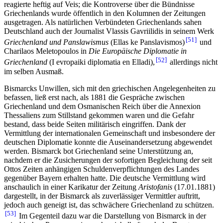
reagierte heftig auf Veis; die Kontroverse über die Bündnisse
Griechenlands wurde öffentlich in den Kolumnen der Zeitungen
ausgetragen. Als natürlichen Verbündeten Griechenlands sahen
Deutschland auch der Journalist Vlassis Gavriilidis in seinem Werk
51
Griechenland und Panslawismus
(Ellas ke Panslavismos)
und
Charilaos Meletopoulos in
Die Europäische Diplomatie in
52
Griechenland
(I evropaiki diplomatia en Elladi),
allerdings nicht
im selben Ausmaß.
Bismarcks Unwillen, sich mit den griechischen Angelegenheiten zu
befassen, ließ erst nach, als 1881 die Gespräche zwischen
Griechenland und dem Osmanischen Reich über die Annexion
Thessaliens zum Stillstand gekommen waren und die Gefahr
bestand, dass beide Seiten militärisch eingriffen. Dank der
Vermittlung der internationalen Gemeinschaft und insbesondere der
deutschen Diplomatie konnte die Auseinandersetzung abgewendet
werden. Bismarck bot Griechenland seine Unterstützung an,
nachdem er die Zusicherungen der sofortigen Begleichung der seit
Ottos Zeiten anhängigen Schuldenverpflichtungen des Landes
gegenüber Bayern erhalten hatte. Die deutsche Vermittlung wird
anschaulich in einer Karikatur der Zeitung
Aristofanis
(17.01.1881)
dargestellt, in der Bismarck als zuverlässiger Vermittler auftritt,
jedoch auch geneigt ist, das schwächere Griechenland zu schützen.
53
Im Gegenteil dazu war die Darstellung von Bismarck in der