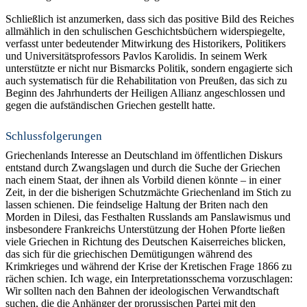
Schließlich ist anzumerken, dass sich das positive Bild des Reiches
allmählich in den schulischen Geschichtsbüchern widerspiegelte,
verfasst unter bedeutender Mitwirkung des Historikers, Politikers
und Universitätsprofessors Pavlos Karolidis. In seinem Werk
unterstützte er nicht nur Bismarcks Politik, sondern engagierte sich
auch systematisch für die Rehabilitation von Preußen, das sich zu
Beginn des Jahrhunderts der Heiligen Allianz angeschlossen und
gegen die aufständischen Griechen gestellt hatte.
Schlussfolgerungen
Griechenlands Interesse an Deutschland im öffentlichen Diskurs
entstand durch Zwangslagen und durch die Suche der Griechen
nach einem Staat, der ihnen als Vorbild dienen könnte – in einer
Zeit, in der die bisherigen Schutzmächte Griechenland im Stich zu
lassen schienen. Die feindselige Haltung der Briten nach den
Morden in Dilesi, das Festhalten Russlands am Panslawismus und
insbesondere Frankreichs Unterstützung der Hohen Pforte ließen
viele Griechen in Richtung des Deutschen Kaiserreiches blicken,
das sich für die griechischen Demütigungen während des
Krimkrieges und während der Krise der Kretischen Frage 1866 zu
rächen schien. Ich wage, ein Interpretationsschema vorzuschlagen:
Wir sollten nach den Bahnen der ideologischen Verwandtschaft
suchen, die die Anhänger der prorussischen Partei mit den