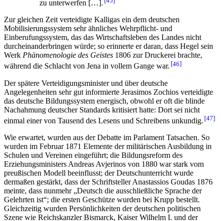
45
zu unterwerfen […].
Zur gleichen Zeit verteidigte Kalligas ein dem deutschen
Mobilisierungssystem sehr ähnliches Wehrpflicht- und
Einberufungssystem, das das Wirtschaftsleben des Landes nicht
durcheinanderbringen würde; so erinnerte er daran, dass Hegel sein
Werk
Phänomenologie des Geistes
1806 zur Druckerei brachte,
46
während die Schlacht von Jena in vollem Gange war.
Der spätere Verteidigungsminister und über deutsche
Angelegenheiten sehr gut informierte Jerasimos Zochios verteidigte
das deutsche Bildungssystem energisch, obwohl er oft die blinde
Nachahmung deutscher Standards kritisiert hatte: Dort sei nicht
47
einmal einer von Tausend des Lesens und Schreibens unkundig.
Wie erwartet, wurden aus der Debatte im Parlament Tatsachen. So
wurden im Februar 1871 Elemente der militärischen Ausbildung in
Schulen und Vereinen eingeführt; die Bildungsreform des
Erziehungsministers Andreas Avjerinos von 1880 war stark vom
preußischen Modell beeinflusst; der Deutschunterricht wurde
dermaßen gestärkt, dass der Schriftsteller Anastassios Goudas 1876
meinte, dass nunmehr „Deutsch die ausschließliche Sprache der
Gelehrten ist“; die ersten Geschütze wurden bei Krupp bestellt.
Gleichzeitig wurden Persönlichkeiten der deutschen politischen
Szene wie Reichskanzler Bismarck, Kaiser Wilhelm I. und der