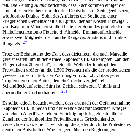
teil. Die Zeitung
Alithia
berichtete, dass Nachkommen einiger der
namhaftesten Freiheitskämpfer den Deutschen zur Seite geeilt seien,
wie Jeorjios Drakos, Sohn des Anführers der Soulioten, einer
kriegerischen Gemeinschaft aus Epirus,, der auf Kosten Ludwigs I.
von Bayern in München studiert hatte, der Sohn des portugiesischen
Philhellenen Antonio Figueira d‘ Almeida, Emmanouil Almeida,
sowie zwei Mitglieder der Familie Rangavis, Aristidis und Emilios
27
Rangavis.
Trotz der Behauptung des
Eon
, dass diejenigen, die nach Marseille
gereist waren, um in der Armee Napoleons III. zu kämpfen, „an den
Fingern abzuzählen sind“, scheint die Welle der frankophilen
Freiwilligen größer (an die 1.500 Personen) als die der prodeutschen
gewesen zu sein – trotz der Warnung von
Eon
„[…] dass jeder
Tropfen deutschen Blutes, den ein Grieche vergießt, ein
Schandfleck auf seiner Stirn ist, Zeichen schweren Unbills und
28
abgrundtiefer Undankbarkeit.“
Es sollte jedoch bedacht werden, dass erst nach der Gefangennahme
Napoleons III. in Sedan und der Wende des französischen Krieges
von einem Angriffs- zu einem Verteidigungskrieg eine deutliche
Zunahme der frankophilen Freiwilligen aus Griechenland zu
verzeichnen war, eine Entwicklung, die später durch die Proteste des
deutschen Botschafters Wagner gegenüber den Regierungen