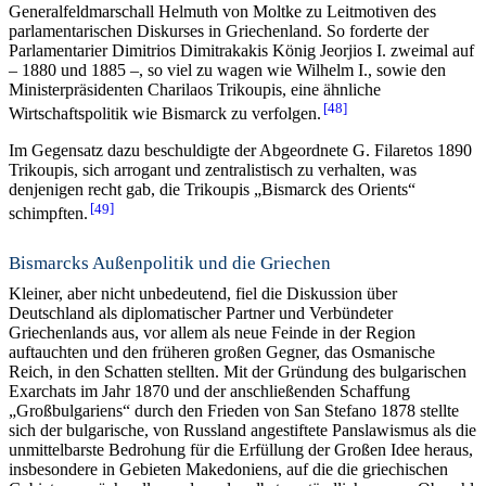
Generalfeldmarschall Helmuth von Moltke zu Leitmotiven des
parlamentarischen Diskurses in Griechenland. So forderte der
Parlamentarier Dimitrios Dimitrakakis König Jeorjios I. zweimal auf
– 1880 und 1885 –, so viel zu wagen wie Wilhelm I., sowie den
Ministerpräsidenten Charilaos Trikoupis, eine ähnliche
48
Wirtschaftspolitik wie Bismarck zu verfolgen.
Im Gegensatz dazu beschuldigte der Abgeordnete G. Filaretos 1890
Trikoupis, sich arrogant und zentralistisch zu verhalten, was
denjenigen recht gab, die Trikoupis „Bismarck des Orients“
49
schimpften.
Bismarcks Außenpolitik und die Griechen
Kleiner, aber nicht unbedeutend, fiel die Diskussion über
Deutschland als diplomatischer Partner und Verbündeter
Griechenlands aus, vor allem als neue Feinde in der Region
auftauchten und den früheren großen Gegner, das Osmanische
Reich, in den Schatten stellten. Mit der Gründung des bulgarischen
Exarchats im Jahr 1870 und der anschließenden Schaffung
„Großbulgariens“ durch den Frieden von San Stefano 1878 stellte
sich der bulgarische, von Russland angestiftete Panslawismus als die
unmittelbarste Bedrohung für die Erfüllung der Großen Idee heraus,
insbesondere in Gebieten Makedoniens, auf die die griechischen