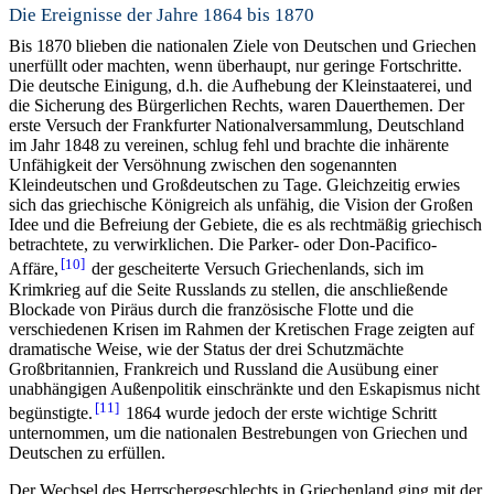
Die Ereignisse der Jahre 1864 bis 1870
Bis 1870 blieben die nationalen Ziele von Deutschen und Griechen
unerfüllt oder machten, wenn überhaupt, nur geringe Fortschritte.
Die deutsche Einigung, d.h. die Aufhebung der Kleinstaaterei, und
die Sicherung des Bürgerlichen Rechts, waren Dauerthemen. Der
erste Versuch der Frankfurter Nationalversammlung, Deutschland
im Jahr 1848 zu vereinen, schlug fehl und brachte die inhärente
Unfähigkeit der Versöhnung zwischen den sogenannten
Kleindeutschen und Großdeutschen zu Tage. Gleichzeitig erwies
sich das griechische Königreich als unfähig, die Vision der Großen
Idee und die Befreiung der Gebiete, die es als rechtmäßig griechisch
betrachtete, zu verwirklichen. Die Parker- oder Don-Pacifico-
10
Affäre,
der gescheiterte Versuch Griechenlands, sich im
Krimkrieg auf die Seite Russlands zu stellen, die anschließende
Blockade von Piräus durch die französische Flotte und die
verschiedenen Krisen im Rahmen der Kretischen Frage zeigten auf
dramatische Weise, wie der Status der drei Schutzmächte
Großbritannien, Frankreich und Russland die Ausübung einer
unabhängigen Außenpolitik einschränkte und den Eskapismus nicht
11
begünstigte.
1864 wurde jedoch der erste wichtige Schritt
unternommen, um die nationalen Bestrebungen von Griechen und
Deutschen zu erfüllen.
Der Wechsel des Herrschergeschlechts in Griechenland ging mit der