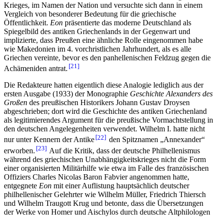
Krieges, im Namen der Nation und versuchte sich dann in einem
Vergleich von besonderer Bedeutung für die griechische
Öffentlichkeit.
Eon
präsentierte das moderne Deutschland als
Spiegelbild des antiken Griechenlands in der Gegenwart und
implizierte, dass Preußen eine ähnliche Rolle eingenommen habe
wie Makedonien im 4. vorchristlichen Jahrhundert, als es alle
Griechen vereinte, bevor es den panhellenischen Feldzug gegen die
21
Achämeniden antrat.
Die Redakteure hatten eigentlich diese Analogie lediglich aus der
ersten Ausgabe (1933) der Monographie
Geschichte Alexanders des
Großen
des preußischen Historikers Johann Gustav Droysen
abgeschrieben; dort wird die Geschichte des antiken Griechenland
als legitimierendes Argument für die preußische Vormachtstellung in
den deutschen Angelegenheiten verwendet. Wilhelm I. hatte nicht
22
nur unter Kennern der Antike
den Spitznamen „Annexander“
23
erworben.
Auf die Kritik, dass der deutsche Philhellenismus
während des griechischen Unabhängigkeitskrieges nicht die Form
einer organisierten Militärhilfe wie etwa im Falle des französischen
Offiziers Charles Nicolas Baron Fabvier angenommen hatte,
entgegnete
Eon
mit einer Auflistung hauptsächlich deutscher
philhellenischer Gelehrter wie Wilhelm Müller, Friedrich Thiersch
und Wilhelm Traugott Krug und betonte, dass die Übersetzungen
der Werke von Homer und Aischylos durch deutsche Altphilologen