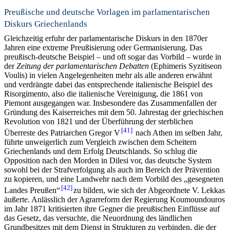
Preußische und deutsche Vorlagen im parlamentarischen
Diskurs Griechenlands
Gleichzeitig erfuhr der parlamentarische Diskurs in den 1870er
Jahren eine extreme Preußisierung oder Germanisierung. Das
preußisch-deutsche Beispiel – und oft sogar das Vorbild – wurde in
der
Zeitung der parlamentarischen Debatten
(Ephimeris Syzitiseon
Voulis) in vielen Angelegenheiten mehr als alle anderen erwähnt
und verdrängte dabei das entsprechende italienische Beispiel des
Risorgimento, also die italienische Vereinigung, die 1861 von
Piemont ausgegangen war. Insbesondere das Zusammenfallen der
Gründung des Kaiserreiches mit dem 50. Jahrestag der griechischen
Revolution von 1821 und der Überführung der sterblichen
41
Überreste des Patriarchen Gregor V
nach Athen im selben Jahr,
führte unweigerlich zum Vergleich zwischen dem Scheitern
Griechenlands und dem Erfolg Deutschlands. So schlug die
Opposition nach den Morden in Dilesi vor, das deutsche System
sowohl bei der Strafverfolgung als auch im Bereich der Prävention
zu kopieren, und eine Landwehr nach dem Vorbild des „gesegneten
42
Landes Preußen“
zu bilden, wie sich der Abgeordnete V. Lekkas
äußerte. Anlässlich der Agrarreform der Regierung Koumoundouros
im Jahr 1871 kritisierten ihre Gegner die preußischen Einflüsse auf
das Gesetz, das versuchte, die Neuordnung des ländlichen
Grundbesitzes mit dem Dienst in Strukturen zu verbinden, die der