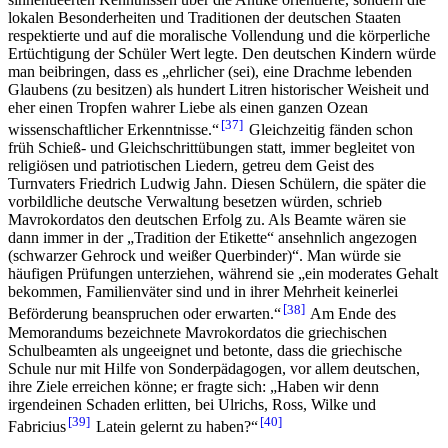
lokalen Besonderheiten und Traditionen der deutschen Staaten
respektierte und auf die moralische Vollendung und die körperliche
Ertüchtigung der Schüler Wert legte. Den deutschen Kindern würde
man beibringen, dass es „ehrlicher (sei), eine Drachme lebenden
Glaubens (zu besitzen) als hundert Litren historischer Weisheit und
eher einen Tropfen wahrer Liebe als einen ganzen Ozean
37
wissenschaftlicher Erkenntnisse.“
Gleichzeitig fänden schon
früh Schieß- und Gleichschrittübungen statt, immer begleitet von
religiösen und patriotischen Liedern, getreu dem Geist des
Turnvaters Friedrich Ludwig Jahn. Diesen Schülern, die später die
vorbildliche deutsche Verwaltung besetzen würden, schrieb
Mavrokordatos den deutschen Erfolg zu. Als Beamte wären sie
dann immer in der „Tradition der Etikette“ ansehnlich angezogen
(schwarzer Gehrock und weißer Querbinder)“. Man würde sie
häufigen Prüfungen unterziehen, während sie „ein moderates Gehalt
bekommen, Familienväter sind und in ihrer Mehrheit keinerlei
38
Beförderung beanspruchen oder erwarten.“
Am Ende des
Memorandums bezeichnete Mavrokordatos die griechischen
Schulbeamten als ungeeignet und betonte, dass die griechische
Schule nur mit Hilfe von Sonderpädagogen, vor allem deutschen,
ihre Ziele erreichen könne; er fragte sich: „Haben wir denn
irgendeinen Schaden erlitten, bei Ulrichs, Ross, Wilke und
39
40
Fabricius
Latein gelernt zu haben?“