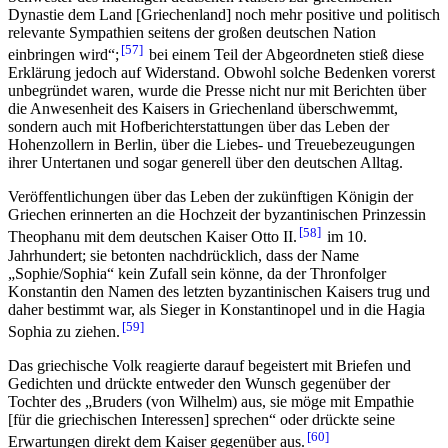
Dynastie dem Land [Griechenland] noch mehr positive und politisch
relevante Sympathien seitens der großen deutschen Nation
57
einbringen wird“;
bei einem Teil der Abgeordneten stieß diese
Erklärung jedoch auf Widerstand. Obwohl solche Bedenken vorerst
unbegründet waren, wurde die Presse nicht nur mit Berichten über
die Anwesenheit des Kaisers in Griechenland überschwemmt,
sondern auch mit Hofberichterstattungen über das Leben der
Hohenzollern in Berlin, über die Liebes- und Treuebezeugungen
ihrer Untertanen und sogar generell über den deutschen Alltag.
Veröffentlichungen über das Leben der zukünftigen Königin der
Griechen erinnerten an die Hochzeit der byzantinischen Prinzessin
58
Theophanu mit dem deutschen Kaiser Otto II.
im 10.
Jahrhundert; sie betonten nachdrücklich, dass der Name
„Sophie/Sophia“ kein Zufall sein könne, da der Thronfolger
Konstantin den Namen des letzten byzantinischen Kaisers trug und
daher bestimmt war, als Sieger in Konstantinopel und in die Hagia
59
Sophia zu ziehen.
Das griechische Volk reagierte darauf begeistert mit Briefen und
Gedichten und drückte entweder den Wunsch gegenüber der
Tochter des „Bruders (von Wilhelm) aus, sie möge mit Empathie
[für die griechischen Interessen] sprechen“ oder drückte seine
60
Erwartungen direkt dem Kaiser gegenüber aus.