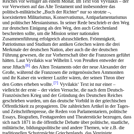
Reiches vor weniger als einem Monat. Im Text von Vyvilakis – der
vor Verweisen auf das Alte Testament und insbesondere das
politisch-militärische „Buch der Richter“ nur so strotzte –,
koexistierten Militarismus, Konservatismus, Antiparlamentarismus
und politischer Messianismus. In seiner Rede beschrieb er den Weg
zur deutschen Einigung als den Weg, den auch Griechenland
beschreiten sollte, um die Mission seiner nationalen
Zusammenführung erfolgreich abzuschließen. Frömmigkeit,
Patriotismus und Studium der antiken Griechen wären die drei
Merkmale der deutschen Nation, aber auch die der deutschen
Führung gewesen, die zur Vorherrschaft über die Franzosen geführt
hätten. Laut Vyvilakis war Wilhelm I. von Preußen entweder der
6
neue Jiftach
des Alten Testaments oder der neue Alexander der
Große, während die Franzosen die zeitgenössischen Ammoniten
und ihr Kaiser ein weiterer Luzifer wären, der seinen Thron über
7
den Gottes erheben wollte.
Vyvilakis‘ Text ist nur einer –
vielleicht der erste – der vielen Versuche, die nach dem Deutsch-
Französischen Krieg und der Gründung des Deutschen Reiches
geschrieben wurden, um das deutsche Vorbild in der griechischen
Öffentlichkeit zu propagieren. Die zahlreichen Artikel in der Tages-
und Zeitschriftenpresse, die Reden von Parlamentariern, politische
Essays, Biografien, Festtagsreden und Theaterstücke bezeugen, dass
sich nach 1871 in die öffentliche Debatte über politische, staatliche,
militärische, bildungspolitische und andere Themen, wie z.B. die
traditionellen Schutzmächte Griechenlands, das Vereinigte