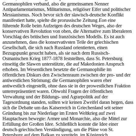
Germanophilen verband, also die gemeinsamen Nenner
Antiparlamentarismus, Militarismus, religiöser Eifer und politischer
Messianismus. Noch bevor sich der slawisch-deutsche Konflikt
manifestiert hatte, spielte die prorussische Zeitung
Eon
eine
führende Rolle beim Aufzeigen des deutschen Weges, also der
konservativen Revolution von oben, die Alternative zum liberaleren
Vorschlag des britischen und französischen Modells. Es ist auch
anzunehmen, dass die konservativsten Teile der griechischen
Gesellschaft, die sich nach Russland orientierten, einen
Bezugspunkt gesucht haben, als sie nach dem Russisch-
Osmanischen Krieg 1877-1878 feststellten, dass St. Petersburg
einseitig die Slawen unterstützte, die auf Makedonien Anspruch
erhoben. Im Wesentlichen besetzte die Germanophilie im
öffentlichen Diskurs den Zwischenraum zwischen der pro- und der
antiwestlichen Strömung; die Germanophilen waren eher
antiwestlich eingestellt, ohne dass sie in der prowestlichen Fraktion
unterrepräsentiert waren. Obwohl Fragen der öffentlichen
Verwaltung und der Bildungs- und Agrarpolitik auf der
Tagesordnung standen, sollten wir keinen Zweifel daran hegen, dass
sich die Debatte um das Kaiserreich in Griechenland seit seiner
Gründung bis zur Niederlage im Ersten Weltkrieg auf zwei
Hauptachsen bewegte: Armee und Monarchie, also die Mittel zur
Erfüllung der Großen Idee. Schließlich konnte die Idee einer
deutsch-griechischen Verständigung, um die Pläne von St.
Petersburg auf dem Balkan zu vereiteln, im Königreich