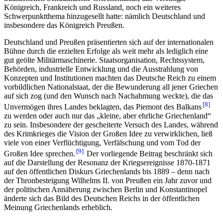
Königreich, Frankreich und Russland, noch ein weiteres
Schwerpunktthema hinzugesellt hatte: nämlich Deutschland und
insbesondere das Königreich Preußen.
Deutschland und Preußen präsentierten sich auf der internationalen
Bühne durch die erzielten Erfolge als weit mehr als lediglich eine
gut geölte Militärmaschinerie. Staatsorganisation, Rechtssystem,
Behörden, industrielle Entwicklung und die Ausstrahlung von
Konzepten und Institutionen machten das Deutsche Reich zu einem
vorbildlichen Nationalstaat, der die Bewunderung all jener Griechen
auf sich zog (und den Wunsch nach Nachahmung weckte), die das
8
Unvermögen ihres Landes beklagten, das Piemont des Balkans
zu werden oder auch nur das „kleine, aber ehrliche Griechenland“
zu sein. Insbesondere der gescheiterte Versuch des Landes, während
des Krimkrieges die Vision der Großen Idee zu verwirklichen, ließ
viele von einer Verflüchtigung, Verfälschung und vom Tod der
9
Großen Idee sprechen.
Der vorliegende Beitrag beschränkt sich
auf die Darstellung der Resonanz der Kriegsereignisse 1870-1871
auf den öffentlichen Diskurs Griechenlands bis 1889 – denn nach
der Thronbesteigung Wilhelms II. von Preußen ein Jahr zuvor und
der politischen Annäherung zwischen Berlin und Konstantinopel
änderte sich das Bild des Deutschen Reichs in der öffentlichen
Meinung Griechenlands erheblich.