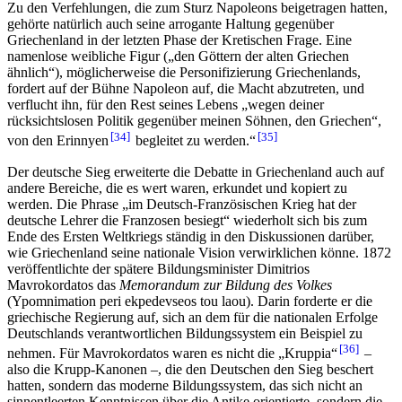
Zu den Verfehlungen, die zum Sturz Napoleons beigetragen hatten,
gehörte natürlich auch seine arrogante Haltung gegenüber
Griechenland in der letzten Phase der Kretischen Frage. Eine
namenlose weibliche Figur („den Göttern der alten Griechen
ähnlich“), möglicherweise die Personifizierung Griechenlands,
fordert auf der Bühne Napoleon auf, die Macht abzutreten, und
verflucht ihn, für den Rest seines Lebens „wegen deiner
rücksichtslosen Politik gegenüber meinen Söhnen, den Griechen“,
34
35
von den Erinnyen
begleitet zu werden.“
Der deutsche Sieg erweiterte die Debatte in Griechenland auch auf
andere Bereiche, die es wert waren, erkundet und kopiert zu
werden. Die Phrase „im Deutsch-Französischen Krieg hat der
deutsche Lehrer die Franzosen besiegt“ wiederholt sich bis zum
Ende des Ersten Weltkriegs ständig in den Diskussionen darüber,
wie Griechenland seine nationale Vision verwirklichen könne. 1872
veröffentlichte der spätere Bildungsminister Dimitrios
Mavrokordatos das
Memorandum zur Bildung des Volkes
(Ypomnimation peri ekpedevseos tou laou). Darin forderte er die
griechische Regierung auf, sich an dem für die nationalen Erfolge
Deutschlands verantwortlichen Bildungssystem ein Beispiel zu
36
nehmen. Für Mavrokordatos waren es nicht die „Kruppia“
–
also die Krupp-Kanonen –, die den Deutschen den Sieg beschert
hatten, sondern das moderne Bildungssystem, das sich nicht an
sinnentleerten Kenntnissen über die Antike orientierte, sondern die