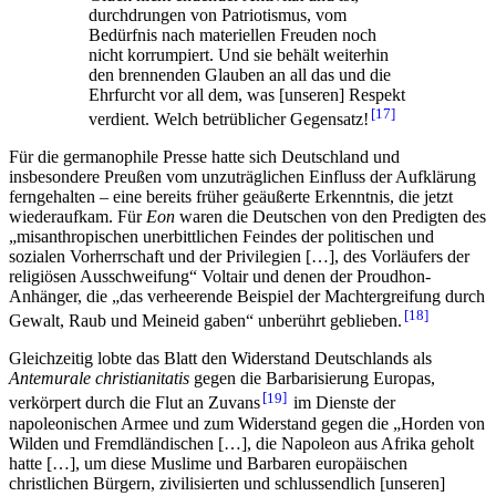
durchdrungen von Patriotismus, vom
Bedürfnis nach materiellen Freuden noch
nicht korrumpiert. Und sie behält weiterhin
den brennenden Glauben an all das und die
Ehrfurcht vor all dem, was [unseren] Respekt
17
verdient. Welch betrüblicher Gegensatz!
Für die germanophile Presse hatte sich Deutschland und
insbesondere Preußen vom unzuträglichen Einfluss der Aufklärung
ferngehalten – eine bereits früher geäußerte Erkenntnis, die jetzt
wiederaufkam. Für
Eon
waren die Deutschen von den Predigten des
„misanthropischen unerbittlichen Feindes der politischen und
sozialen Vorherrschaft und der Privilegien […], des Vorläufers der
religiösen Ausschweifung“ Voltair und denen der Proudhon-
Anhänger, die „das verheerende Beispiel der Machtergreifung durch
18
Gewalt, Raub und Meineid gaben“ unberührt geblieben.
Gleichzeitig lobte das Blatt den Widerstand Deutschlands als
Antemurale christianitatis
gegen die Barbarisierung Europas,
19
verkörpert durch die Flut an Zuvans
im Dienste der
napoleonischen Armee und zum Widerstand gegen die „Horden von
Wilden und Fremdländischen […], die Napoleon aus Afrika geholt
hatte […], um diese Muslime und Barbaren europäischen
christlichen Bürgern, zivilisierten und schlussendlich [unseren]