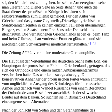
sei, den Militärdienst zu umgehen. Im selben Armeeregiment sehe
man „Herren und Diener Seite an Seite stehen“ und auch die
Staatsdiener des preußischen Königreichs hätten sich
selbstverständlich zum Dienst gemeldet. Für den Autor war
Griechenland das genaue Gegenteil: „Die seligen griechischen
Staatsbeamten zeigten in keinem einzigen Fall einen übermäßigen
Ehrgeiz, es den Staatsdienern Preußens oder Deutschlands
gleichzutun. Die Verhätschelten Griechenlands lieben es, beim Tanz
und beim Glücksspiel an vorderster Front zu glänzen – und sich
15
ansonsten dem Schwarzpulver möglichst fernzuhalten.“
Die Zeitung
Alithia
vertrat eine moderatere Germanophilie.
Die Hauptlast der Verteidigung der deutschen Sache hatte
Eon
, das
Hauptorgan der prorussischen Fraktion Griechenlands, getragen, das
sich der Orthodoxie und einem milden Antiparlamentarismus
verschrieben hatte. Das war keineswegs abwegig: Die
konservativen Anhänger der prorussischen Partei waren enttäuscht
vom unglücklichen Ausgang des Krimkrieges für die russische
Armee und danach vom Wandel Russlands von einem Beschützer
der Orthodoxie zum Beschützer ausschließlich der slawischen
Brüder auf dem Balkan. So suchten sie in Bismarcks Deutschland
eine angemessene Alternative.
Nach der Schlacht von Sedan und der Gefangennahme des