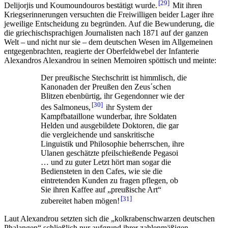
29
Delijorjis und Koumoundouros bestätigt wurde.
Mit ihren
Kriegserinnerungen versuchten die Freiwilligen beider Lager ihre
jeweilige Entscheidung zu begründen. Auf die Bewunderung, die
die griechischsprachigen Journalisten nach 1871 auf der ganzen
Welt – und nicht nur sie – dem deutschen Wesen im Allgemeinen
entgegenbrachten, reagierte der Oberfeldwebel der Infanterie
Alexandros Alexandrou in seinen Memoiren spöttisch und meinte:
Der preußische Stechschritt ist himmlisch, die
Kanonaden der Preußen den Zeus΄schen
Blitzen ebenbürtig, ihr Gegendonner wie der
30
des Salmoneus,
ihr System der
Kampfbataillone wunderbar, ihre Soldaten
Helden und ausgebildete Doktoren, die gar
die vergleichende und sanskritische
Linguistik und Philosophie beherrschen, ihre
Ulanen geschätzte pfeilschießende Pegasoi
… und zu guter Letzt hört man sogar die
Bediensteten in den Cafes, wie sie die
eintretenden Kunden zu fragen pflegen, ob
Sie ihren Kaffee auf „preußische Art“
31
zubereitet haben mögen!
Laut Alexandrou setzten sich die „kolkrabenschwarzen deutschen
Phalangen“ schließlich nur aufgrund ihrer zahlenmäßigen