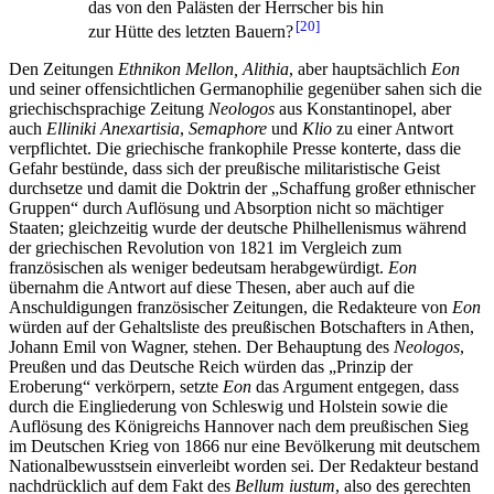
das von den Palästen der Herrscher bis hin
20
zur Hütte des letzten Bauern?
Den Zeitungen
Ethnikon Mellon, Alithia
, aber hauptsächlich
Eon
und seiner offensichtlichen Germanophilie gegenüber sahen sich die
griechischsprachige Zeitung
Neologos
aus Konstantinopel, aber
auch
Elliniki Anexartisia
,
Semaphore
und
Klio
zu einer Antwort
verpflichtet. Die griechische frankophile Presse konterte, dass die
Gefahr bestünde, dass sich der preußische militaristische Geist
durchsetze und damit die Doktrin der „Schaffung großer ethnischer
Gruppen“ durch Auflösung und Absorption nicht so mächtiger
Staaten; gleichzeitig wurde der deutsche Philhellenismus während
der griechischen Revolution von 1821 im Vergleich zum
französischen als weniger bedeutsam herabgewürdigt.
Eon
übernahm die Antwort auf diese Thesen, aber auch auf die
Anschuldigungen französischer Zeitungen, die Redakteure von
Eon
würden auf der Gehaltsliste des preußischen Botschafters in Athen,
Johann Emil von Wagner, stehen. Der Behauptung des
Neologos
,
Preußen und das Deutsche Reich würden das „Prinzip der
Eroberung“ verkörpern, setzte
Eon
das Argument entgegen, dass
durch die Eingliederung von Schleswig und Holstein sowie die
Auflösung des Königreichs Hannover nach dem preußischen Sieg
im Deutschen Krieg von 1866 nur eine Bevölkerung mit deutschem
Nationalbewusstsein einverleibt worden sei. Der Redakteur bestand
nachdrücklich auf dem Fakt des
Bellum iustum
, also des gerechten