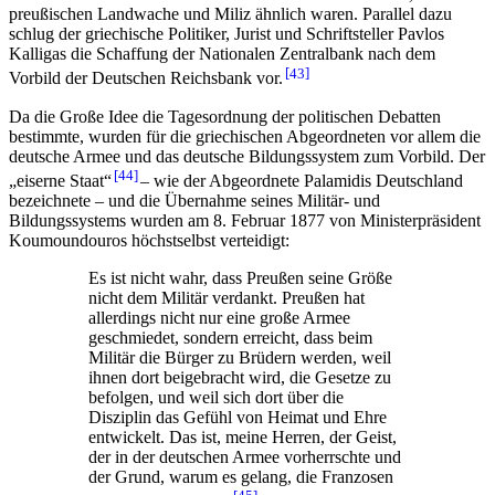
preußischen Landwache und Miliz ähnlich waren. Parallel dazu
schlug der griechische Politiker, Jurist und Schriftsteller Pavlos
Kalligas die Schaffung der Nationalen Zentralbank nach dem
43
Vorbild der Deutschen Reichsbank vor.
Da die Große Idee die Tagesordnung der politischen Debatten
bestimmte, wurden für die griechischen Abgeordneten vor allem die
deutsche Armee und das deutsche Bildungssystem zum Vorbild. Der
44
„eiserne Staat“
– wie der Abgeordnete Palamidis Deutschland
bezeichnete – und die Übernahme seines Militär- und
Bildungssystems wurden am 8. Februar 1877 von Ministerpräsident
Koumoundouros höchstselbst verteidigt:
Es ist nicht wahr, dass Preußen seine Größe
nicht dem Militär verdankt. Preußen hat
allerdings nicht nur eine große Armee
geschmiedet, sondern erreicht, dass beim
Militär die Bürger zu Brüdern werden, weil
ihnen dort beigebracht wird, die Gesetze zu
befolgen, und weil sich dort über die
Disziplin das Gefühl von Heimat und Ehre
entwickelt. Das ist, meine Herren, der Geist,
der in der deutschen Armee vorherrschte und
der Grund, warum es gelang, die Franzosen