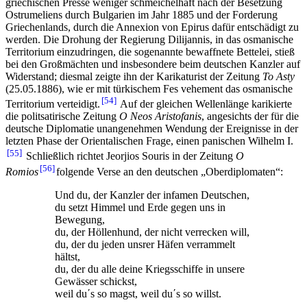
griechischen Presse weniger schmeichelhaft nach der Besetzung
Ostrumeliens durch Bulgarien im Jahr 1885 und der Forderung
Griechenlands, durch die Annexion von Epirus dafür entschädigt zu
werden. Die Drohung der Regierung Dilijannis, in das osmanische
Territorium einzudringen, die sogenannte bewaffnete Bettelei, stieß
bei den Großmächten und insbesondere beim deutschen Kanzler auf
Widerstand; diesmal zeigte ihn der Karikaturist der Zeitung
To Asty
(25.05.1886), wie er mit türkischem Fes vehement das osmanische
54
Territorium verteidigt.
Auf der gleichen Wellenlänge karikierte
die politsatirische Zeitung
O Neos Aristofanis
, angesichts der für die
deutsche Diplomatie unangenehmen Wendung der Ereignisse in der
letzten Phase der Orientalischen Frage, einen panischen Wilhelm I.
55
Schließlich richtet Jeorjios Souris in der Zeitung
O
56
Romios
folgende Verse an den deutschen „Oberdiplomaten“:
Und du, der Kanzler der infamen Deutschen,
du setzt Himmel und Erde gegen uns in
Bewegung,
du, der Höllenhund, der nicht verrecken will,
du, der du jeden unsrer Häfen verrammelt
hältst,
du, der du alle deine Kriegsschiffe in unsere
Gewässer schickst,
weil du΄s so magst, weil du΄s so willst.