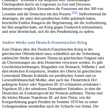
Überlegenheit durch; im Gegensatz zu
Eon
und Droysens
Interpretation verglich Alexandrou die Franzosen mit den 300 von
32
Leonidas und die Deutschen mit den Persern.
Stellvertretend für
diejenigen, die unter dem preußischen Adler gekämpft haben,
beschreibt Emilios Rangavis die Begeisterung, die die Aufforderung
bei ihm ausgelöst hatte, am Krieg gegen Frankreich teilzunehmen,
und seine Bereitschaft, sich für den Preußenkönig zu opfern.
Andere Werke zum Deutsch-Französischen Krieg
Zum Diskurs über den Deutsch-Französischen Krieg in der
griechischen Öffentlichkeit muss schließlich auf die Verbreitung
zahlreicher Werke zu diesem Thema im griechischen Original oder
als Übersetzungen aus dem Deutschen verwiesen werden. Es gibt
Geschichtsschreibungen, Biografien von Bismarck, Wilhelm I. und
dem deutschen Kronprinzen, Studien des Oberst im griechischen
Generalstab Ifikratis Kokkidis zur preußischen Armee und zu
Generalfeldmarschall Moltke, aber auch das Theaterstück
Der
gefangene Kaiser oder Napoleon III.
(Ο echmalotos avtokrator i
Napoleon III.) des ruhmlosen Dramatikers Yakinthos, in dem die
Deutschen als Exekutivgewalt der Nemesis auftraten. Thema sind
die letzten Monate Napoleons III. auf dem Thron, von der
Kriegserklärung gegen Preußen im Sommer 1870 bis zu seiner
Gefangennahme unmittelbar nach der Schlacht von Sedan. Die