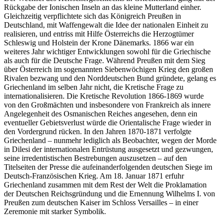
Rückgabe der Ionischen Inseln an das kleine Mutterland einher.
Gleichzeitig verpflichtete sich das Königreich Preußen in
Deutschland, mit Waffengewalt die Idee der nationalen Einheit zu
realisieren, und entriss mit Hilfe Österreichs die Herzogtümer
Schleswig und Holstein der Krone Dänemarks. 1866 war ein
weiteres Jahr wichtiger Entwicklungen sowohl für die Griechische
als auch für die Deutsche Frage. Während Preußen mit dem Sieg
über Österreich im sogenannten Siebenwöchigen Krieg den großen
Rivalen bezwang und den Norddeutschen Bund gründete, gelang es
Griechenland im selben Jahr nicht, die Kretische Frage zu
internationalisieren. Die Kretische Revolution 1866-1869 wurde
von den Großmächten und insbesondere von Frankreich als innere
Angelegenheit des Osmanischen Reiches angesehen, denn ein
eventueller Gebietsverlust würde die Orientalische Frage wieder in
den Vordergrund rücken. In den Jahren 1870-1871 verfolgte
Griechenland – nunmehr lediglich als Beobachter, wegen der Morde
in Dilesi der internationalen Entrüstung ausgesetzt und gezwungen,
seine irredentistischen Bestrebungen auszusetzen – auf den
Titelseiten der Presse die aufeinanderfolgenden deutschen Siege im
Deutsch-Französischen Krieg. Am 18. Januar 1871 erfuhr
Griechenland zusammen mit dem Rest der Welt die Proklamation
der Deutschen Reichsgründung und die Ernennung Wilhelms I. von
Preußen zum deutschen Kaiser im Schloss Versailles – in einer
Zeremonie mit starker Symbolik.