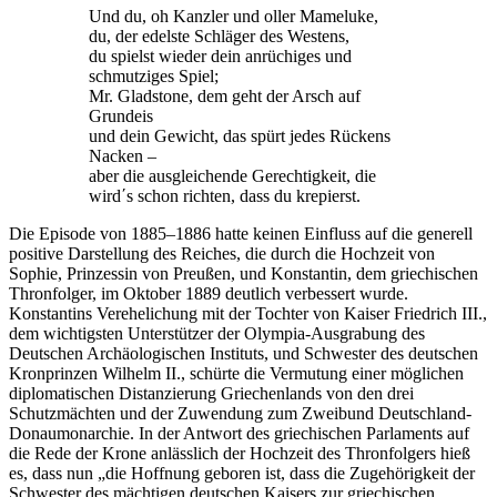
Und du, oh Kanzler und oller Mameluke,
du, der edelste Schläger des Westens,
du spielst wieder dein anrüchiges und
schmutziges Spiel;
Mr. Gladstone, dem geht der Arsch auf
Grundeis
und dein Gewicht, das spürt jedes Rückens
Nacken –
aber die ausgleichende Gerechtigkeit, die
wird΄s schon richten, dass du krepierst.
Die Episode von 1885–1886 hatte keinen Einfluss auf die generell
positive Darstellung des Reiches, die durch die Hochzeit von
Sophie, Prinzessin von Preußen, und Konstantin, dem griechischen
Thronfolger, im Oktober 1889 deutlich verbessert wurde.
Konstantins Verehelichung mit der Tochter von Kaiser Friedrich III.,
dem wichtigsten Unterstützer der Olympia-Ausgrabung des
Deutschen Archäologischen Instituts, und Schwester des deutschen
Kronprinzen Wilhelm II., schürte die Vermutung einer möglichen
diplomatischen Distanzierung Griechenlands von den drei
Schutzmächten und der Zuwendung zum Zweibund Deutschland-
Donaumonarchie. In der Antwort des griechischen Parlaments auf
die Rede der Krone anlässlich der Hochzeit des Thronfolgers hieß
es, dass nun „die Hoffnung geboren ist, dass die Zugehörigkeit der
Schwester des mächtigen deutschen Kaisers zur griechischen