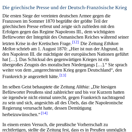
Die griechische Presse und der Deutsch-Französische Krieg
Die ersten Siege der vereinten deutschen Armee gegen die
Franzosen im Sommer 1870 begrüßte der größte Teil der
griechischen Presse erfreut und zeigte sich zufrieden mit den
Erfolgen gegen das Regime Napoleons III., dem wichtigsten
Befürworter der Integrität des Osmanischen Reiches während seiner
12
letzten Krise in der Kretischen Frage.
Die Zeitung
Ethikon
Mellon
schrieb am 1. August 1870: „Hier ist nun der Abgrund, in
den Napoleon III. die mächtigste der europäischen Nationen geführt
hat […]. Das Schicksal des gegenwärtigen Krieges ist ein
übergroßes Zeugnis des moralischen Niedergangs […].“ Sie sprach
weiter von dem „ungerechtesten Krieg gegen Deutschland“, den
13
Frankreich je angezettelt hätte.
Im selben Geist behauptete die Zeitung
Alithia
: „Die hiesigen
Befürworter Preußens sind zahlreicher und bis vor Kurzem hatten
sie irgendwie nicht einmal unrecht, gegen Frankreich nachtragend
zu sein und sich, angesichts all des Übels, das die Napoleonische
Regierung verursacht hatte, dessen Demütigung
14
herbeizuwünschen.“
In einem ersten Versuch, die preußische Vorherrschaft zu
rechtfertigen, stellte die Zeitung fest, dass es in Preußen unmöglich