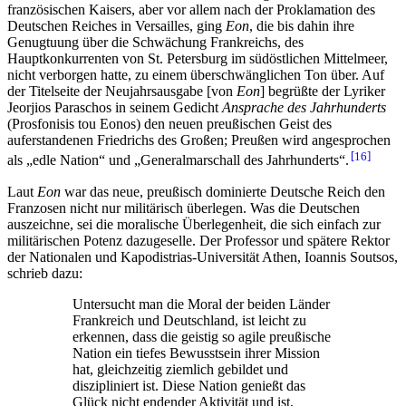
französischen Kaisers, aber vor allem nach der Proklamation des
Deutschen Reiches in Versailles, ging
Eon
, die bis dahin ihre
Genugtuung über die Schwächung Frankreichs, des
Hauptkonkurrenten von St. Petersburg im südöstlichen Mittelmeer,
nicht verborgen hatte, zu einem überschwänglichen Ton über. Auf
der Titelseite der Neujahrsausgabe [von
Eon
] begrüßte der Lyriker
Jeorjios Paraschos in seinem Gedicht
Ansprache des Jahrhunderts
(Prosfonisis tou Eonos) den neuen preußischen Geist des
auferstandenen Friedrichs des Großen; Preußen wird angesprochen
16
als „edle Nation“ und „Generalmarschall des Jahrhunderts“.
Laut
Eon
war das neue, preußisch dominierte Deutsche Reich den
Franzosen nicht nur militärisch überlegen. Was die Deutschen
auszeichne, sei die moralische Überlegenheit, die sich einfach zur
militärischen Potenz dazugeselle. Der Professor und spätere Rektor
der Nationalen und Kapodistrias-Universität Athen, Ioannis Soutsos,
schrieb dazu:
Untersucht man die Moral der beiden Länder
Frankreich und Deutschland, ist leicht zu
erkennen, dass die geistig so agile preußische
Nation ein tiefes Bewusstsein ihrer Mission
hat, gleichzeitig ziemlich gebildet und
diszipliniert ist. Diese Nation genießt das
Glück nicht endender Aktivität und ist,