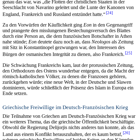
genau das war, was „die Flotten der christlichen Staaten in der
Seeschlacht von Navarino geleitet und die Lunte der Kanonen von
24
England, Frankreich und Russland entzündet hatte.“
Zu den Vorwürfen der Käuflichkeit ging
Eon
in den Gegenangriff
und prangerte den misslungenen Bestechungsversuch des Blattes
durch eine Person an, die dem französischen Botschafter in Athen
nahe stünde;
Eon
deutete dazu noch an, dass
Neologos
als Zeitung
mit Sitz in Konstantinopel gezwungen war, den Interessen des
25
Bürgen der osmanischen Integrität zu dienen, also Frankreich.
Die Schwächung Frankreichs kam, laut der prorussischen Zeitung,
den Orthodoxen des Ostens wunderbar entgegen, da die Macht der
römisch-katholischen Völker, zu denen die Franzosen gehören,
zurückgehen würde; eine neue Welt, in der Deutsche und Slawen
dominieren, würde schließlich der Präsenz des Islam in Europa ein
Ende setzen.
Griechische Freiwillige im Deutsch-Französischen Krieg
Die Teilnahme von Griechen am Deutsch-Französischen Krieg war
ein weiteres Thema, das die griechische Öffentlichkeit beschäftigte.
Obwohl die Regierung Delijorjis nichts anderes tun konnte, als das
26
Land aus einem Konflikt herauszuhalten, der es kaum betraf,
nahmen griechische Freiwillige auf beiden Seiten an den Kämpfen