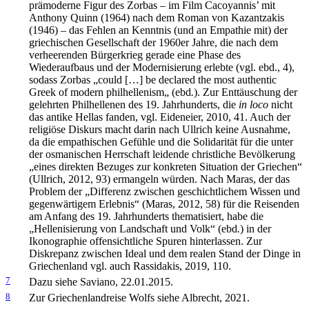
prämoderne Figur des Zorbas – im Film Cacoyannis’ mit
Anthony Quinn (1964) nach dem Roman von Kazantzakis
(1946) – das Fehlen an Kenntnis (und an Empathie mit) der
griechischen Gesellschaft der 1960er Jahre, die nach dem
verheerenden Bürgerkrieg gerade eine Phase des
Wiederaufbaus und der Modernisierung erlebte (vgl. ebd., 4),
sodass Zorbas „could […] be declared the most authentic
Greek of modern philhellenism„ (ebd
.
). Zur Enttäuschung der
gelehrten Philhellenen des 19. Jahrhunderts, die
in loco
nicht
das antike Hellas fanden, vgl. Eideneier, 2010, 41. Auch der
religiöse Diskurs macht darin nach Ullrich keine Ausnahme,
da die empathischen Gefühle und die Solidarität für die unter
der osmanischen Herrschaft leidende christliche Bevölkerung
„eines direkten Bezuges zur konkreten Situation der Griechen“
(Ullrich, 2012, 93) ermangeln würden. Nach Maras, der das
Problem der „Differenz zwischen geschichtlichem Wissen und
gegenwärtigem Erlebnis“ (Maras, 2012, 58) für die Reisenden
am Anfang des 19. Jahrhunderts thematisiert, habe die
„Hellenisierung von Landschaft und Volk“ (ebd
.
) in der
Ikonographie offensichtliche Spuren hinterlassen. Zur
Diskrepanz zwischen Ideal und dem realen Stand der Dinge in
Griechenland vgl. auch Rassidakis, 2019, 110.
7
Dazu siehe Saviano, 22.01.2015.
8
Zur Griechenlandreise Wolfs siehe Albrecht, 2021.