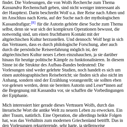
findet. Die Vorlesungen, die von Wolfs Recherche zum Thema
Kassandra
Rechenschaft geben, sind nicht weniger interessant als
der Haupttext. Darin beschreibt Wolf u.a. ihre Reise nach Athen und
im Anschluss nach Kreta, auf der Suche nach der mythologischen
8
Kassandrafigur;
für die Autorin gehörte diese Suche zum Thema
selbst, denn sie war sich der komplexen Operationen bewusst, die
notwendig sind, um einen fruchtbaren Kontakt mit der
altgriechischen Kultur herzustellen. Und dennoch: Wolf hegt in sich
das Vertrauen, dass es durch philologische Forschung, aber auch
durch die persönliche Reiseerfahrung möglich ist, der
altgriechischen Kultur neues Leben einzuhauchen, ja sie darüber
hinaus für heutige politische Kämpfe zu funktionalisieren. In diesem
Sinne ist die Struktur des Aufbau-Bandes bedeutend: Die
Vorlesungen sind weder gelehrte Studien, noch handelt es sich um
einen autobiographischen Reisebericht; sie finden sich also nicht im
Anhang, sondern sind der Erzählung vorangestellt; sie sollten eben
vor-gelesen werden, denn sie bereiten Autorin und Leser*innen auf
die Begegnung mit Kassandra vor, sie schaffen die Vorbedingungen
der Epiphanie.
Mich interessiert hier gerade dieses Vertrauen Wolfs, durch das
literarische Wort die antike Welt zu neuem Leben zu erwecken. Ein
alter Traum, natürlich. Eine Operation, die allerdings heikle Folgen
hat, was das Verhältnis zum modernen Griechenland betrifft. Das in
den Vorlesungen rekurrierende, sehr harte, ja stellenweise