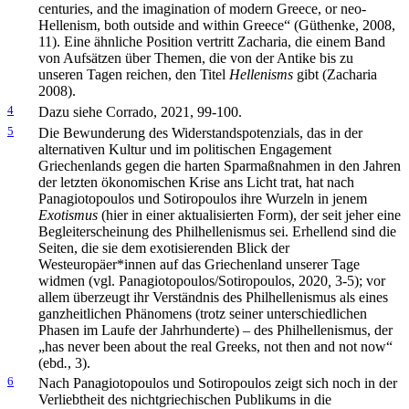
centuries, and the imagination of modern Greece, or neo-
Hellenism, both outside and within Greece“ (Güthenke, 2008,
11). Eine ähnliche Position vertritt Zacharia, die einem Band
von Aufsätzen über Themen, die von der Antike bis zu
unseren Tagen reichen, den Titel
Hellenisms
gibt (Zacharia
2008).
4
Dazu siehe Corrado, 2021, 99-100.
5
Die Bewunderung des Widerstandspotenzials, das in der
alternativen Kultur und im politischen Engagement
Griechenlands gegen die harten Sparmaßnahmen in den Jahren
der letzten ökonomischen Krise ans Licht trat, hat nach
Panagiotopoulos und Sotiropoulos ihre Wurzeln in jenem
Exotismus
(hier in einer aktualisierten Form), der seit jeher eine
Begleiterscheinung des Philhellenismus sei. Erhellend sind die
Seiten, die sie dem exotisierenden Blick der
Westeuropäer*innen auf das Griechenland unserer Tage
widmen (vgl. Panagiotopoulos/Sotiropoulos, 2020
,
3-5); vor
allem überzeugt ihr Verständnis des Philhellenismus als eines
ganzheitlichen Phänomens (trotz seiner unterschiedlichen
Phasen im Laufe der Jahrhunderte) – des Philhellenismus, der
„has never been about the real Greeks, not then and not now“
(ebd
.
, 3).
6
Nach Panagiotopoulos und Sotiropoulos zeigt sich noch in der
Verliebtheit des nichtgriechischen Publikums in die