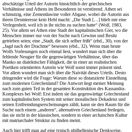
abschätzige Urteil der Autorin hinsichtlich der griechischen
Verhältnisse und Athens im Besonderen ist verstörend. Athen sei
schmutzig, eine Zementlawine voller Abgase, wobei die Autorin aus
ihrem Desinteresse kein Hehl macht: „Die Stadt […] blieb mir eine
Verlegenheit, weil ich in ihr nichts zu suchen hatte“ (Wolf, 1983,
25). Vor allem sei Athen eine Stadt der kapitalistischen Gier, wo die
Menschen immer nur von der Suche nach Gewinn und Besitz
getrieben seien; eine „Stadt, die sich selber frißt“ (ebd., 30), von der
„Jagd nach der Drachme“ besessen (ebd., 32). Wenn man heute
Wolfs Vorlesungen noch einmal liest, wundert man sich über die
fehlende Neugier für die gegenwärtigen Verhältnisse, über das
Manko an dialektischer Fähigkeit, die in einer an realistischen
Poetiken orientierten Autorin wie Wolf sonst immer präsent sind.
Vor allem wundert man sich über die Naivität dieses Urteils. Desto
dringender wird die Frage: Warum diese so distanzierte Einstellung
zum modernen Griechenland? Die Antwort liegt meiner Meinung
nach zum guten Teil in der gesamten Konstruktion des Kassandra-
Komplexes bei Wolf: Erst indem sie das gegenwärtige Griechenland
zum kapitalistischen System mit seiner moralischen Dekadenz und
seinen Entfremdungserscheinungen zählt, kann sie den Raum für die
Suche nach einem „anderen“, alternativen Griechenland freilegen,
das sie nicht in der klassischen, sondern in einer archaischen Kultur
mit matriarchaler Struktur zu finden meint.
Auch hier trifft man auf eine typisch philhellenische Denkweise,