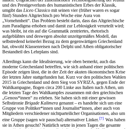
und des Prestigeverlusts des humanistischen Erbes der Klassik,
umgibt das
Liceo Classico
mit seinen vier (früher waren es sogar
fünf) Stunden Altgriechisch pro Woche eine Aura von
„Vornehmheit“. Das Problem besteht darin, dass das Altgriechische
zum Paradigma erhoben und damit zur Leblosigkeit verurteilt wird;
was bleibt, ist ein auf die Grammatik zentriertes, rhetorisch
aufgeblähtes und deswegen absolut unzeitgemäßes Modell, das
selbstredend keinerlei Bezug zu dem gegenwärtigen Griechenland
hat, obwohl Klassenreisen nach Delphi und Athen obligatorischer
Bestandteil des Lehrplans sind.
Allerdings kann die Idealisierung, wie oben bemerkt, auch das
moderne Griechenland betreffen, wie sich anhand einer politischen
Episode zeigen lässt, die in der Zeit der akuten ökonomischen Krise
der letzten Jahre stattgefunden hat. Kurz vor den politischen Wahlen
2015 in Griechenland und dem Sieg von SYRIZA, gegen Ende der
Wahlkampagne, flogen circa 200 Linke aus Italien nach Athen, um
die letzten Tage des Wahlkampfes zusammen mit den griechischen
„Genoss*innen“ zu erleben. Sie haben sich mit einer gewissen
Selbstironie
Brigade Kalimera
genannt – es handelte sich um eine
Gruppe von Politiker*innen und Journalist*innen, aber auch von
Mitgliedern verschiedener nichtparteilicher Organisationen, also um
7
eine Gruppe (sagen wir pauschal) alternativer Linker.
Was haben
sie in Athen gesucht? Natürlich setzte in jenen Tagen die gesamte