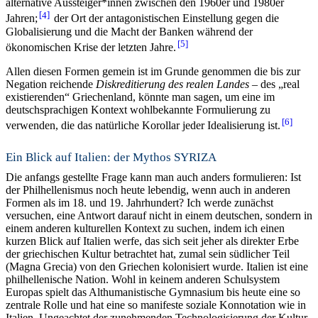
alternative Aussteiger*innen zwischen den 1960er und 1980er
4
Jahren;
der Ort der antagonistischen Einstellung gegen die
Globalisierung und die Macht der Banken während der
5
ökonomischen Krise der letzten Jahre.
Allen diesen Formen gemein ist im Grunde genommen die bis zur
Negation reichende
Diskreditierung des realen Landes
– des „real
existierenden“ Griechenland, könnte man sagen, um eine im
deutschsprachigen Kontext wohlbekannte Formulierung zu
6
verwenden, die das natürliche Korollar jeder Idealisierung ist.
Ein Blick auf Italien: der Mythos SYRIZA
Die anfangs gestellte Frage kann man auch anders formulieren: Ist
der Philhellenismus noch heute lebendig, wenn auch in anderen
Formen als im 18. und 19. Jahrhundert? Ich werde zunächst
versuchen, eine Antwort darauf nicht in einem deutschen, sondern in
einem anderen kulturellen Kontext zu suchen, indem ich einen
kurzen Blick auf Italien werfe, das sich seit jeher als direkter Erbe
der griechischen Kultur betrachtet hat, zumal sein südlicher Teil
(Magna Grecia) von den Griechen kolonisiert wurde. Italien ist eine
philhellenische Nation. Wohl in keinem anderen Schulsystem
Europas spielt das Althumanistische Gymnasium bis heute eine so
zentrale Rolle und hat eine so manifeste soziale Konnotation wie in
Italien. Ungeachtet der zunehmenden Technologisierung der Kultur