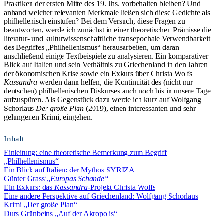
Praktiken der ersten Mitte des 19. Jhs. vorbehalten bleiben? Und
anhand welcher relevanten Merkmale ließen sich diese Gedichte als
philhellenisch einstufen? Bei dem Versuch, diese Fragen zu
beantworten, werde ich zunächst in einer theoretischen Prämisse die
literatur- und kulturwissenschaftliche transepochale Verwendbarkeit
des Begriffes „Philhellenismus“ herausarbeiten, um daran
anschließend einige Textbeispiele zu analysieren. Ein komparativer
Blick auf Italien und sein Verhältnis zu Griechenland in den Jahren
der ökonomischen Krise sowie ein Exkurs über Christa Wolfs
Kassandra
werden dann helfen, die Kontinuität des (nicht nur
deutschen) philhellenischen Diskurses auch noch bis in unsere Tage
aufzuspüren. Als Gegenstück dazu werde ich kurz auf Wolfgang
Schorlaus
Der große Plan
(2019), einen interessanten und sehr
gelungenen Krimi, eingehen.
Inhalt
Einleitung: eine theoretische Bemerkung zum Begriff
„Philhellenismus“
Ein Blick auf Italien: der Mythos SYRIZA
Günter Grass’„
Europas Schande“
Ein Exkurs: das
Kassandra
-Projekt Christa Wolfs
Eine andere Perspektive auf Griechenland: Wolfgang Schorlaus
Krimi „Der große Plan“
Durs Grünbeins „Auf der Akropolis“