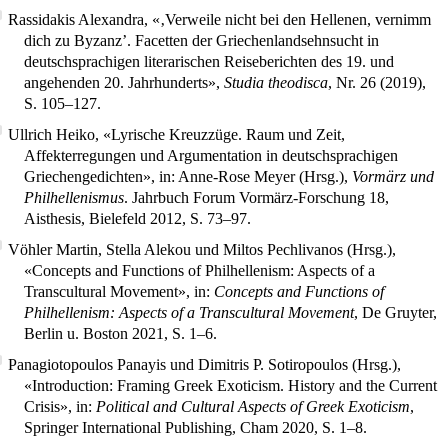
Rassidakis Alexandra, «‚Verweile nicht bei den Hellenen, vernimm
dich zu Byzanz’. Facetten der Griechenlandsehnsucht in
deutschsprachigen literarischen Reiseberichten des 19. und
angehenden 20. Jahrhunderts»,
Studia theodisca
, Nr. 26 (2019),
S. 105–127.
Ullrich Heiko, «Lyrische Kreuzzüge. Raum und Zeit,
Affekterregungen und Argumentation in deutschsprachigen
Griechengedichten», in: Anne-Rose Meyer (Hrsg.),
Vormärz und
Philhellenismus
. Jahrbuch Forum Vormärz-Forschung 18,
Aisthesis, Bielefeld 2012, S. 73–97.
Vöhler Martin, Stella Alekou und Miltos Pechlivanos (Hrsg.),
«Concepts and Functions of Philhellenism: Aspects of a
Transcultural Movement», in:
Concepts and Functions of
Philhellenism: Aspects of a Transcultural Movement
, De Gruyter,
Berlin u. Boston 2021, S. 1–6.
Panagiotopoulos Panayis und Dimitris P. Sotiropoulos (Hrsg.),
«Introduction: Framing Greek Exoticism. History and the Current
Crisis», in:
Political and Cultural Aspects of Greek Exoticism
,
Springer International Publishing, Cham 2020, S. 1–8.