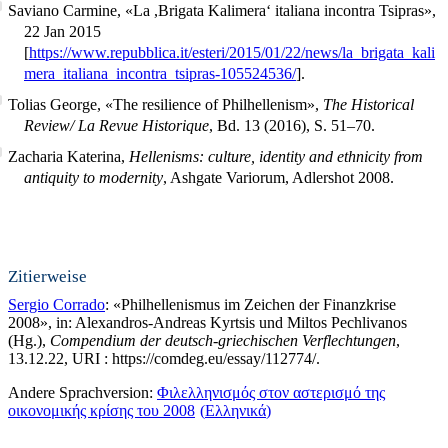
Saviano Carmine, «La ,Brigata Kalimera‘ italiana incontra Tsipras»,
22 Jan 2015
[
https://www.repubblica.it/esteri/2015/01/22/news/la_brigata_kali
mera_italiana_incontra_tsipras-105524536/
].
Tolias George, «The resilience of Philhellenism»,
The Historical
Review/ La Revue Historique
, Bd. 13 (2016), S. 51–70.
Zacharia Katerina,
Hellenisms: culture, identity and ethnicity from
antiquity to modernity
, Ashgate Variorum, Adlershot 2008.
Zitierweise
Sergio Corrado
: «Philhellenismus im Zeichen der Finanzkrise
2008», in: Alexandros-Andreas Kyrtsis und Miltos Pechlivanos
(Hg.),
Compendium der deutsch-griechischen Verflechtungen
,
13.12.22, URI : https://comdeg.eu/essay/112774/.
Andere Sprachversion:
Φιλελληνισμός στον αστερισμό της
οικονομικής κρίσης του 2008
Ελληνικά