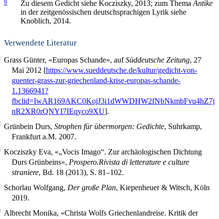
9
Zu diesem Gedicht siehe Kocziszky, 2013; zum Thema
Antike
in der zeitgenössischen deutschsprachigen Lyrik siehe
Knoblich, 2014.
Verwendete Literatur
Grass Günter, «Europas Schande», auf
Süddeutsche Zeitung
, 27
Mai 2012 [
https://www.sueddeutsche.de/kultur/gedicht-von-
guenter-grass-zur-griechenland-krise-europas-schande-
1.1366941?
fbclid=IwAR169AKC0KojJ3i1dWWDHW2fNbNkmbFvu4hZ7j
nR2XR0rQNYI7IEqyco9XU
].
Grünbein Durs,
Strophen für übermorgen: Gedichte
, Suhrkamp,
Frankfurt a.M. 2007.
Kocziszky Eva, «„Vocis Imago“. Zur archäologischen Dichtung
Durs Grünbeins»,
Prospero.Rivista di letterature e culture
straniere
, Bd. 18 (2013), S. 81–102.
Schorlau Wolfgang,
Der große Plan
, Kiepenheuer & Witsch, Köln
2019.
Albrecht Monika, «Christa Wolfs Griechenlandreise. Kritik der