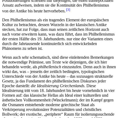
Positionierungen scheinen mir diejenigen, die einen transepochalen
Ansatz aufweisen, indem sie die Kontinuität des Philhellenismus
3
von der Antike bis heute hervorheben.
Den Philhellenismus als ein tragendes Element der europäischen
Kultur zu betrachten, dessen Wurzeln in der klassischen Antike
stecken, hat zur Folge, dass man seinen zeitlichen Horizont auch
nach vorne erweitern kann, was dazu führt, dass im Philhellenismus
der ersten Hälfte des 19. Jahrhunderts. nur eine der Varianten eines
durch die Jahrtausende kontinuierlich sich entwickelnden
Phänomens zu sehen ist.
Wenn
auch sehr schematisch, sind diese einleitenden Bemerkungen
die notwendige Prämisse, um Texte wie diejenigen, die ich hier
behandeln werde, als
philhellenisch
einzustufen. Denn auch in ihnen
wirkt das, was – jenseits der zeitlich bedingten, typologischen
Unterschiede von der Antike bis heute – das sozusagen strukturelle
Gesetz, ja das Fundament des philhellenischen Diskurses jeder
Epoche darstellt:
die
Idealisierung Griechenlands
. Diese
Idealisierung tritt vom 18. Jahrhundert bis heute vornehmlich in vier
Formen auf: das klassische Hellas als Ideal einer kulturellen und
ästhetischen Vollkommenheit (Winckelmann); der im Kampf gegen
die Osmanen entstehende moderne griechische Staat als
Verkörperung revolutionärer Potenzialitäten und christliches
Bollwerk; der exotische, „periphere“ Raum für isolierungssuchende