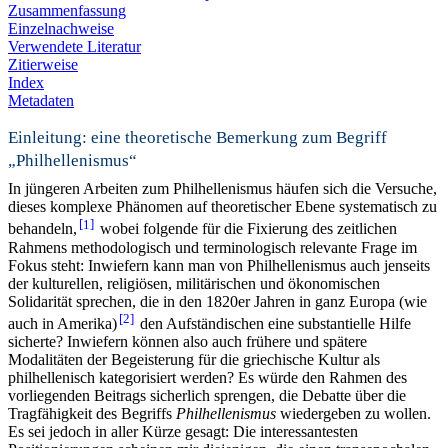
Zusammenfassung
Einzelnachweise
Verwendete Literatur
Zitierweise
Index
Metadaten
Einleitung: eine theoretische Bemerkung zum Begriff
„Philhellenismus“
In jüngeren Arbeiten zum Philhellenismus häufen sich die Versuche,
dieses komplexe Phänomen auf theoretischer Ebene systematisch zu
1
behandeln,
wobei folgende für die Fixierung des zeitlichen
Rahmens methodologisch und terminologisch relevante Frage im
Fokus steht: Inwiefern kann man von Philhellenismus auch jenseits
der kulturellen, religiösen, militärischen und ökonomischen
Solidarität sprechen, die in den 1820er Jahren in ganz Europa (wie
2
auch in Amerika)
den Aufständischen eine substantielle Hilfe
sicherte? Inwiefern können also auch frühere und spätere
Modalitäten der Begeisterung für die griechische Kultur als
philhellenisch kategorisiert werden? Es würde den Rahmen des
vorliegenden Beitrags sicherlich sprengen, die Debatte über die
Tragfähigkeit des Begriffs
Philhellenismus
wiedergeben zu wollen.
Es sei jedoch in aller Kürze gesagt: Die interessantesten