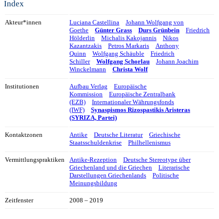
Index
Akteur*innen
Luciana Castellina
Johann Wolfgang von
Goethe
Günter Grass
Durs Grünbein
Friedrich
Hölderlin
Michalis Kakojannis
Nikos
Kazantzakis
Petros Markaris
Anthony
Quinn
Wolfgang Schäuble
Friedrich
Schiller
Wolfgang Schorlau
Johann Joachim
Winckelmann
Christa Wolf
Institutionen
Aufbau Verlag
Europäische
Kommission
Europäische Zentralbank
(EZB)
Internationaler Währungsfonds
(IWF)
Synaspismos Rizospastikis Aristeras
(SYRIZA, Partei)
Kontaktzonen
Antike
Deutsche Literatur
Griechische
Staatsschuldenkrise
Philhellenismus
Vermittlungspraktiken
Antike-Rezeption
Deutsche Stereotype über
Griechenland und die Griechen
Literarische
Darstellungen Griechenlands
Politische
Meinungsbildung
Zeitfenster
2008 – 2019