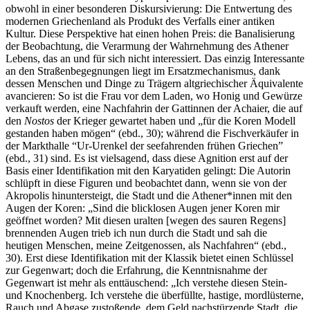
obwohl in einer besonderen Diskursivierung: Die Entwertung des
modernen Griechenland als Produkt des Verfalls einer antiken
Kultur. Diese Perspektive hat einen hohen Preis: die Banalisierung
der Beobachtung, die Verarmung der Wahrnehmung des Athener
Lebens, das an und für sich nicht interessiert. Das einzig Interessante
an den Straßenbegegnungen liegt im Ersatzmechanismus, dank
dessen Menschen und Dinge zu Trägern altgriechischer Äquivalente
avancieren: So ist die Frau vor dem Laden, wo Honig und Gewürze
verkauft werden, eine Nachfahrin der Gattinnen der Achaier, die auf
den
Nostos
der Krieger gewartet haben und „für die Koren Modell
gestanden haben mögen“ (ebd., 30); während die Fischverkäufer in
der Markthalle “Ur-Urenkel der seefahrenden frühen Griechen”
(ebd., 31) sind. Es ist vielsagend, dass diese Agnition erst auf der
Basis einer Identifikation mit den Karyatiden gelingt: Die Autorin
schlüpft in diese Figuren und beobachtet dann, wenn sie von der
Akropolis hinuntersteigt, die Stadt und die Athener*innen mit den
Augen der Koren: „Sind die blicklosen Augen jener Koren mir
geöffnet worden? Mit diesen uralten [wegen des sauren Regens]
brennenden Augen trieb ich nun durch die Stadt und sah die
heutigen Menschen, meine Zeitgenossen, als Nachfahren“ (ebd.,
30). Erst diese Identifikation mit der Klassik bietet einen Schlüssel
zur Gegenwart; doch die Erfahrung, die Kenntnisnahme der
Gegenwart ist mehr als enttäuschend: „Ich verstehe diesen Stein-
und Knochenberg. Ich verstehe die überfüllte, hastige, mordlüsterne,
Rauch und Abgase zustoßende, dem Geld nachstürzende Stadt, die