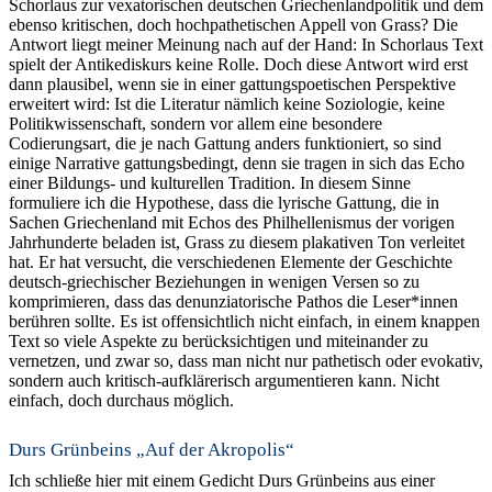
Schorlaus zur vexatorischen deutschen Griechenlandpolitik und dem
ebenso kritischen, doch hochpathetischen Appell von Grass? Die
Antwort liegt meiner Meinung nach auf der Hand: In Schorlaus Text
spielt der Antikediskurs keine Rolle. Doch diese Antwort wird erst
dann plausibel, wenn sie in einer gattungspoetischen Perspektive
erweitert wird: Ist die Literatur nämlich keine Soziologie, keine
Politikwissenschaft, sondern vor allem eine besondere
Codierungsart, die je nach Gattung anders funktioniert, so sind
einige Narrative gattungsbedingt, denn sie tragen in sich das Echo
einer Bildungs- und kulturellen Tradition. In diesem Sinne
formuliere ich die Hypothese, dass die lyrische Gattung, die in
Sachen Griechenland mit Echos des Philhellenismus der vorigen
Jahrhunderte beladen ist, Grass zu diesem plakativen Ton verleitet
hat. Er hat versucht, die verschiedenen Elemente der Geschichte
deutsch-griechischer Beziehungen in wenigen Versen so zu
komprimieren, dass das denunziatorische Pathos die Leser*innen
berühren sollte. Es ist offensichtlich nicht einfach, in einem knappen
Text so viele Aspekte zu berücksichtigen und miteinander zu
vernetzen, und zwar so, dass man nicht nur pathetisch oder evokativ,
sondern auch kritisch-aufklärerisch argumentieren kann. Nicht
einfach, doch durchaus möglich.
Durs Grünbeins „Auf der Akropolis“
Ich schließe hier mit einem Gedicht Durs Grünbeins aus einer