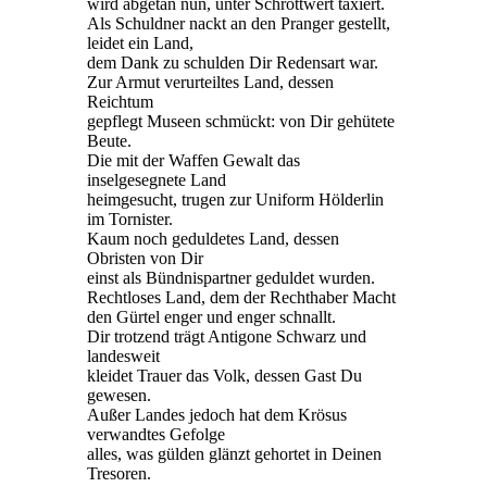
wird abgetan nun, unter Schrottwert taxiert.
Als Schuldner nackt an den Pranger gestellt,
leidet ein Land,
dem Dank zu schulden Dir Redensart war.
Zur Armut verurteiltes Land, dessen
Reichtum
gepflegt Museen schmückt: von Dir gehütete
Beute.
Die mit der Waffen Gewalt das
inselgesegnete Land
heimgesucht, trugen zur Uniform Hölderlin
im Tornister.
Kaum noch geduldetes Land, dessen
Obristen von Dir
einst als Bündnispartner geduldet wurden.
Rechtloses Land, dem der Rechthaber Macht
den Gürtel enger und enger schnallt.
Dir trotzend trägt Antigone Schwarz und
landesweit
kleidet Trauer das Volk, dessen Gast Du
gewesen.
Außer Landes jedoch hat dem Krösus
verwandtes Gefolge
alles, was gülden glänzt gehortet in Deinen
Tresoren.