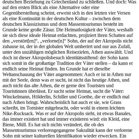
deutschen Beziehung zu Griechenland zu schließen. Und doch: Was
auf den ersten Blick als eine Alternative oder eine
Gegenüberstellung scheint, erweist sich in den letzten vier Versen
als eine Kontinuität in der deutschen Kultur – zwischen dem
deutschen Klassizismus und dem Massentourismus besteht im
Grunde keine große Zäsur. Die Heimatlosigkeit der Väter, weshalb
sie sich diese ideale Heimat erdachten, projiziert ihren Schatten auf
den „verstört[en]“, „verlorne[n]“ Sohn, der auf der Akropolis nicht
zuhause ist, der in der globalen Welt umherirrt und nur aus Zufall,
unter den unzähligen möglichen Reisezielen, Athen auswählt. Und
doch ist dieser Akropolisbesuch identitätsstiftend: der Sohn kann
sich somit in die großartige Tradition der Väter stellen – da kann er
endlich seine Heimat finden. Im Grunde hat er dieselbe
Weltanschauung der Väter angenommen: Auch er ist in Athen nur
mit der Seele, denn was er sucht, ist nicht das heutige Athen, und
auch nicht das alte Athen, die er gerne den Touristen und
Touristinnen überlässt. Er sucht seine Heimat, sucht die Väter:
Winckelmann, Hölderlin, Schiller und Goethe, die er endlich mal
nach Athen bringt. Wahrscheinlich hat auch er sie, wie Grass
schreibt, im Tornister mitgebracht, oder wohl in einem leichten
Nike-Rucksack. Was er auf der Akropolis sieht, ist etwas Banales,
das immer existiert hat und immer existieren wird: ein Kleid, eine
Biene, Müll. Es hat sich nichts verändert, die ob des
Massentourismus verlorengegangene Sakralität kann der verlorene
Sohn mit seiner kulturellen Identifikation wieder erwecken. Ein