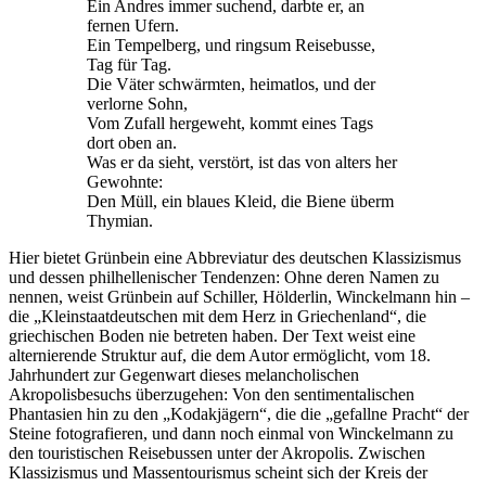
Ein Andres immer suchend, darbte er, an
fernen Ufern.
Ein Tempelberg, und ringsum Reisebusse,
Tag für Tag.
Die Väter schwärmten, heimatlos, und der
verlorne Sohn,
Vom Zufall hergeweht, kommt eines Tags
dort oben an.
Was er da sieht, verstört, ist das von alters her
Gewohnte:
Den Müll, ein blaues Kleid, die Biene überm
Thymian.
Hier bietet Grünbein eine Abbreviatur des deutschen Klassizismus
und dessen philhellenischer Tendenzen: Ohne deren Namen zu
nennen, weist Grünbein auf Schiller, Hölderlin, Winckelmann hin –
die „Kleinstaatdeutschen mit dem Herz in Griechenland“, die
griechischen Boden nie betreten haben. Der Text weist eine
alternierende Struktur auf, die dem Autor ermöglicht, vom 18.
Jahrhundert zur Gegenwart dieses melancholischen
Akropolisbesuchs überzugehen: Von den sentimentalischen
Phantasien hin zu den „Kodakjägern“, die die „gefallne Pracht“ der
Steine fotografieren, und dann noch einmal von Winckelmann zu
den touristischen Reisebussen unter der Akropolis. Zwischen
Klassizismus und Massentourismus scheint sich der Kreis der