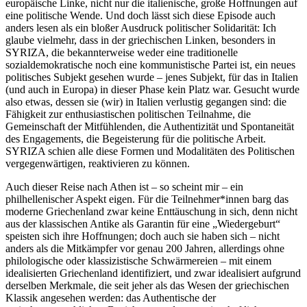
europäische Linke, nicht nur die italienische, große Hoffnungen auf
eine politische Wende. Und doch lässt sich diese Episode auch
anders lesen als ein bloßer Ausdruck politischer Solidarität: Ich
glaube vielmehr, dass in der griechischen Linken, besonders in
SYRIZA, die bekannterweise weder eine traditionelle
sozialdemokratische noch eine kommunistische Partei ist, ein neues
politisches Subjekt gesehen wurde – jenes Subjekt, für das in Italien
(und auch in Europa) in dieser Phase kein Platz war. Gesucht wurde
also etwas, dessen sie (wir) in Italien verlustig
gegangen sind: die
Fähigkeit zur enthusiastischen politischen Teilnahme, die
Gemeinschaft der Mitfühlenden, die Authentizität und Spontaneität
des Engagements, die Begeisterung für die politische Arbeit.
SYRIZA schien alle diese Formen und Modalitäten des Politischen
vergegenwärtigen, reaktivieren zu können.
Auch dieser Reise nach Athen ist – so scheint mir – ein
philhellenischer Aspekt eigen. Für die Teilnehmer*innen barg das
moderne Griechenland zwar keine Enttäuschung in sich, denn nicht
aus der klassischen Antike als Garantin für eine „Wiedergeburt“
speisten sich ihre Hoffnungen; doch auch sie haben sich – nicht
anders als die Mitkämpfer vor genau 200 Jahren, allerdings ohne
philologische oder klassizistische Schwärmereien – mit einem
idealisierten Griechenland identifiziert, und zwar idealisiert aufgrund
derselben Merkmale, die seit jeher als das Wesen der griechischen
Klassik angesehen werden: das Authentische der