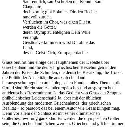
Sauf endlich, sauf! schreien der Kommissare
Claqueure,
doch zornig gibt Sokrates Dir den Becher
randvoll zurück.
Verfluchen im Chor, was eigen Dir ist,
werden die Götter,
deren Olymp zu enteignen Dein Wille
verlangt.
Geistlos verkümmern wirst Du ohne das
Land,
dessen Geist Dich, Europa, erdachte.
Grass berührt hier einige der Hauptthemen der Debatte über
Griechenland und die deutsch-griechischen Beziehungen in den
Jahren der Krise: die Schulden, die deutsche Besatzung, die Troika,
die Politik der Austerität, die aus Griechenland
herausgeschmuggelten archäologischen Funde – alles Themen, die
Grund sind für ein starkes antieuropäisches und ausgesprochen
antideutsches Ressentiment. Ist das Gedicht von Grass ein Zeugnis
philhellenischer Leidenschaft? Ja, aber mit der üblichen
Ausblendung des modernen Griechenlands, der griechischen
Realität – so paradox das bei einem Autor wie Grass klingen mag.
Denn vor allem der Schluss ist mit seiner dramatischen
Götterbeschwörung ganz klar: Es werden die olympischen Götter
sein, die Griechenland rächen werden. Griechenland gilt hier immer