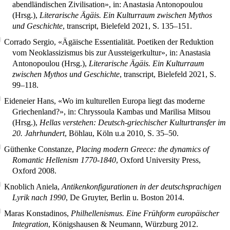
abendländischen Zivilisation», in: Anastasia Antonopoulou
(Hrsg.),
Literarische Ägäis. Ein Kulturraum zwischen Mythos
und Geschichte
, transcript, Bielefeld 2021, S. 135–151.
Corrado Sergio, «Ägäische Essentialität. Poetiken der Reduktion
vom Neoklassizismus bis zur Aussteigerkultur», in: Anastasia
Antonopoulou (Hrsg.),
Literarische Ägäis. Ein Kulturraum
zwischen Mythos und Geschichte
, transcript, Bielefeld 2021, S.
99–118.
Eideneier Hans, «Wo im kulturellen Europa liegt das moderne
Griechenland?», in: Chryssoula Kambas und Marilisa Mitsou
(Hrsg.),
Hellas verstehen: Deutsch-griechischer Kulturtransfer im
20. Jahrhundert
, Böhlau, Köln u.a 2010, S. 35–50.
Güthenke Constanze,
Placing modern Greece: the dynamics of
Romantic Hellenism 1770-1840
, Oxford University Press,
Oxford 2008.
Knoblich Aniela,
Antikenkonfigurationen in der deutschsprachigen
Lyrik nach 1990
, De Gruyter, Berlin u. Boston 2014.
Maras Konstadinos,
Philhellenismus. Eine Frühform europäischer
Integration
, Königshausen & Neumann, Würzburg 2012.