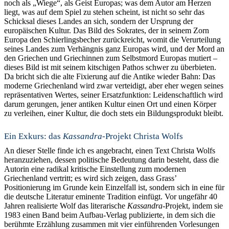
noch als „Wiege“, als Geist Europas; was dem Autor am Herzen
liegt, was auf dem Spiel zu stehen scheint, ist nicht so sehr das
Schicksal dieses Landes an sich, sondern der Ursprung der
europäischen Kultur. Das Bild des Sokrates, der in seinem Zorn
Europa den Schierlingsbecher zurückreicht, womit die Verurteilung
seines Landes zum Verhängnis ganz Europas wird, und der Mord an
den Griechen und Griechinnen zum Selbstmord Europas mutiert –
dieses Bild ist mit seinem kitschigen Pathos schwer zu überbieten.
Da bricht sich die alte Fixierung auf die Antike wieder Bahn: Das
moderne Griechenland wird zwar verteidigt, aber eher wegen seines
repräsentativen Wertes, seiner Ersatzfunktion: Leidenschaftlich wird
darum gerungen, jener antiken Kultur einen Ort und einen Körper
zu verleihen, einer Kultur, die doch stets ein Bildungsprodukt bleibt.
Ein Exkurs: das
Kassandra
-Projekt Christa Wolfs
An dieser Stelle finde ich es angebracht, einen Text Christa Wolfs
heranzuziehen, dessen politische Bedeutung darin besteht, dass die
Autorin eine radikal kritische Einstellung zum modernen
Griechenland vertritt; es wird sich zeigen, dass Grass’
Positionierung im Grunde kein Einzelfall ist, sondern sich in eine für
die deutsche Literatur eminente Tradition einfügt. Vor ungefähr 40
Jahren realisierte Wolf das literarische
Kassandra
-Projekt, indem sie
1983 einen Band beim Aufbau-Verlag publizierte, in dem sich die
berühmte Erzählung zusammen mit vier einführenden Vorlesungen