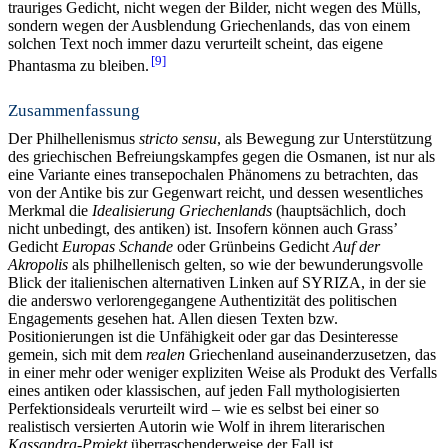
trauriges Gedicht, nicht wegen der Bilder, nicht wegen des Mülls,
sondern wegen der Ausblendung Griechenlands, das von einem
solchen Text noch immer dazu verurteilt scheint, das eigene
9
Phantasma zu bleiben.
Zusammenfassung
Der Philhellenismus
stricto sensu
, als Bewegung zur Unterstützung
des griechischen Befreiungskampfes gegen die Osmanen, ist nur als
eine Variante eines transepochalen Phänomens zu betrachten, das
von der Antike bis zur Gegenwart reicht, und dessen wesentliches
Merkmal die
Idealisierung Griechenlands
(hauptsächlich, doch
nicht unbedingt, des antiken) ist. Insofern können auch Grass’
Gedicht
Europas Schande
oder Grünbeins Gedicht
Auf der
Akropolis
als philhellenisch gelten, so wie der bewunderungsvolle
Blick der italienischen alternativen Linken auf SYRIZA, in der sie
die anderswo verlorengegangene Authentizität des politischen
Engagements gesehen hat. Allen diesen Texten bzw.
Positionierungen ist die Unfähigkeit oder gar das Desinteresse
gemein, sich mit dem
realen
Griechenland auseinanderzusetzen, das
in einer mehr oder weniger expliziten Weise als Produkt des Verfalls
eines antiken oder klassischen, auf jeden Fall mythologisierten
Perfektionsideals verurteilt wird – wie es selbst bei einer so
realistisch versierten Autorin wie Wolf in ihrem literarischen
Kassandra-Projekt
überraschenderweise der Fall ist.