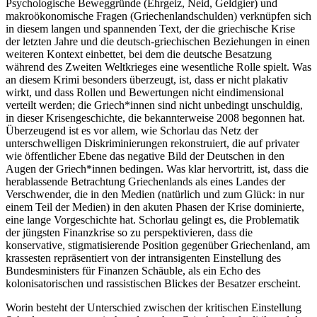
Psychologische Beweggründe (Ehrgeiz, Neid, Geldgier) und
makroökonomische Fragen (Griechenlandschulden) verknüpfen sich
in diesem langen und spannenden Text, der die griechische Krise
der letzten Jahre und die deutsch-griechischen Beziehungen in einen
weiteren Kontext einbettet, bei dem die deutsche Besatzung
während des Zweiten Weltkrieges eine wesentliche Rolle spielt. Was
an diesem Krimi besonders überzeugt, ist, dass er nicht plakativ
wirkt, und dass Rollen und Bewertungen nicht eindimensional
verteilt werden; die Griech*innen sind nicht unbedingt unschuldig,
in dieser Krisengeschichte, die bekannterweise 2008 begonnen hat.
Überzeugend ist es vor allem, wie Schorlau das Netz der
unterschwelligen Diskriminierungen rekonstruiert, die auf privater
wie öffentlicher Ebene das negative Bild der Deutschen in den
Augen der Griech*innen bedingen. Was klar hervortritt, ist, dass die
herablassende Betrachtung Griechenlands als eines Landes der
Verschwender, die in den Medien (natürlich und zum Glück: in nur
einem Teil der Medien) in den akuten Phasen der Krise dominierte,
eine lange Vorgeschichte hat. Schorlau gelingt es, die Problematik
der jüngsten Finanzkrise so zu perspektivieren, dass die
konservative, stigmatisierende Position gegenüber Griechenland, am
krassesten repräsentiert von der intransigenten Einstellung des
Bundesministers für Finanzen Schäuble, als ein Echo des
kolonisatorischen und rassistischen Blickes der Besatzer erscheint.
Worin besteht der Unterschied zwischen der kritischen Einstellung