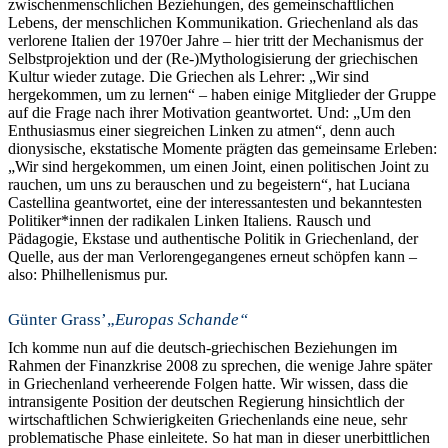
zwischenmenschlichen Beziehungen, des gemeinschaftlichen
Lebens, der menschlichen Kommunikation. Griechenland als das
verlorene Italien der 1970er Jahre – hier tritt der Mechanismus der
Selbstprojektion und der (Re-)Mythologisierung der griechischen
Kultur wieder zutage. Die Griechen als Lehrer: „Wir sind
hergekommen, um zu lernen“ – haben einige Mitglieder der Gruppe
auf die Frage nach ihrer Motivation geantwortet. Und: „Um den
Enthusiasmus einer siegreichen Linken zu atmen“, denn auch
dionysische, ekstatische Momente prägten das gemeinsame Erleben:
„Wir sind hergekommen, um einen Joint, einen politischen Joint zu
rauchen, um uns zu berauschen und zu begeistern“, hat Luciana
Castellina geantwortet, eine der interessantesten und bekanntesten
Politiker*innen der radikalen Linken Italiens. Rausch und
Pädagogie, Ekstase und authentische Politik in Griechenland, der
Quelle, aus der man Verlorengegangenes erneut schöpfen kann –
also: Philhellenismus pur.
Günter Grass’„
Europas Schande“
Ich komme nun auf die deutsch-griechischen Beziehungen im
Rahmen der Finanzkrise 2008 zu sprechen, die wenige Jahre später
in Griechenland verheerende Folgen hatte. Wir wissen, dass die
intransigente Position der deutschen Regierung hinsichtlich der
wirtschaftlichen Schwierigkeiten Griechenlands eine neue, sehr
problematische Phase einleitete. So hat man in dieser unerbittlichen