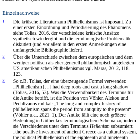
Einzelnachweise
1
Die kritische Literatur zum Philhellenismus ist imposant. Zu
einer ersten Einordnung und Periodisierung des Phänomens
siehe Tolias, 2016, der verschiedene kritische Ansätze
synthetisch wiedergibt und die terminologische Problematik
diskutiert (und vor allem in den ersten Anmerkungen eine
umfangreiche Bibliographie liefert).
2
Über die Unterschiede zwischen dem europäischen und dem
weniger politisch als eher generell philanthropisch angelegten
US-amerikanischen Philhellenismus vgl. Maras, 2012, 118-
123.
3
So z.B. Tolias, der eine überzeugende Formel verwendet:
„Philhellenism […] had deep roots and cast a long shadow“
(Tolias, 2016, 53). Was die Verwendbarkeit des Terminus für
die Antike betrifft, ist die Position von Vöhler, Alekou und
Pechlivanos radikal: „The long and complex history of
philhellenism spans the period from antiquity to the present“
(Vöhler u.a., 2021, 1). Der Antike fällt eine noch größere
Bedeutung in Güthenkes terminologischem Schema zu, indem
sie Verschiedenes unter dem Terminus
Hellenism
subsumiert:
„the positive investment of ancient Greece as a cultural system,
the political Philhellenism of the eighteenth and nineteenth