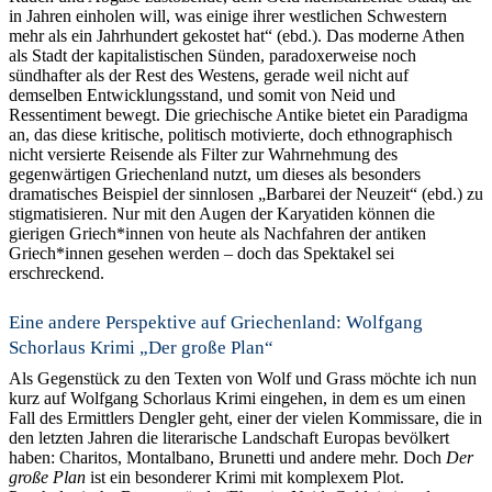
in Jahren einholen will, was einige ihrer westlichen Schwestern
mehr als ein Jahrhundert gekostet hat“ (ebd.). Das moderne Athen
als Stadt der kapitalistischen Sünden, paradoxerweise noch
sündhafter als der Rest des Westens, gerade weil nicht auf
demselben Entwicklungsstand, und somit von Neid und
Ressentiment bewegt. Die griechische Antike bietet ein Paradigma
an, das diese kritische, politisch motivierte, doch ethnographisch
nicht versierte Reisende als Filter zur Wahrnehmung des
gegenwärtigen Griechenland nutzt, um dieses als besonders
dramatisches Beispiel der sinnlosen „Barbarei der Neuzeit“ (ebd.) zu
stigmatisieren. Nur mit den Augen der Karyatiden können die
gierigen Griech*innen von heute als Nachfahren der antiken
Griech*innen gesehen werden – doch das Spektakel sei
erschreckend.
Eine andere Perspektive auf Griechenland: Wolfgang
Schorlaus Krimi „Der große Plan“
Als Gegenstück zu den Texten von Wolf und Grass möchte ich nun
kurz auf Wolfgang Schorlaus Krimi eingehen, in dem es um einen
Fall des Ermittlers Dengler geht, einer der vielen Kommissare, die in
den letzten Jahren die literarische Landschaft Europas bevölkert
haben: Charitos, Montalbano, Brunetti und andere mehr. Doch
Der
große Plan
ist ein besonderer Krimi mit komplexem Plot.