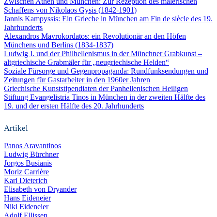
Zwischen Athen und München: Zur Rezeption des malerischen
Schaffens von Nikolaos Gysis (1842-1901)
Jannis Kampyssis: Ein Grieche in München am Fin de siècle des 19.
Jahrhunderts
Alexandros Mavrokordatos: ein Revolutionär an den Höfen
Münchens und Berlins (1834-1837)
Ludwig I. und der Philhellenismus in der Münchner Grabkunst –
altgriechische Grabmäler für „neugriechische Helden“
Soziale Fürsorge und Gegenpropaganda: Rundfunksendungen und
Zeitungen für Gastarbeiter in den 1960er Jahren
Griechische Kunststipendiaten der Panhellenischen Heiligen
Stiftung Evangelistria Tinos in München in der zweiten Hälfte des
19. und der ersten Hälfte des 20. Jahrhunderts
Artikel
Panos Aravantinos
Ludwig Bürchner
Jorgos Busianis
Moriz Carrière
Karl Dieterich
Elisabeth von Dryander
Hans Eideneier
Niki Eideneier
Adolf Ellissen