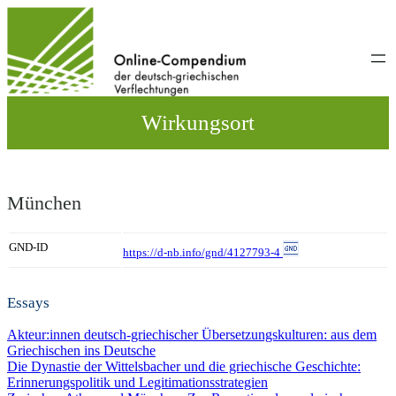
Direkt
zum
Inhalt
wechseln
Wirkungsort
München
GND-ID
https://d-nb.info/gnd/4127793-4
Essays
Akteur:innen deutsch-griechischer Übersetzungskulturen: aus dem
Griechischen ins Deutsche
Die Dynastie der Wittelsbacher und die griechische Geschichte:
Erinnerungspolitik und Legitimationsstrategien