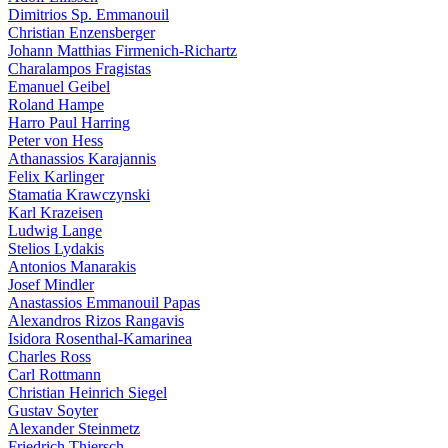
Dimitrios Sp. Emmanouil
Christian Enzensberger
Johann Matthias Firmenich-Richartz
Charalampos Fragistas
Emanuel Geibel
Roland Hampe
Harro Paul Harring
Peter von Hess
Athanassios Karajannis
Felix Karlinger
Stamatia Krawczynski
Karl Krazeisen
Ludwig Lange
Stelios Lydakis
Antonios Manarakis
Josef Mindler
Anastassios Emmanouil Papas
Alexandros Rizos Rangavis
Isidora Rosenthal-Kamarinea
Charles Ross
Carl Rottmann
Christian Heinrich Siegel
Gustav Soyter
Alexander Steinmetz
Friedrich Thiersch