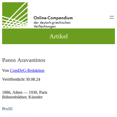
Direkt
zum
Inhalt
wechseln
Artikel
Panos Aravantinos
Von
ComDeG-Redaktion
Veröffentlicht 30.08.24
1886,
Athen
— 1930,
Paris
Bühnenbildner
Künstler
Profil