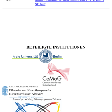
Lizenz
Attribution-NonCommercial-NoDerivs CC BY-NC-
ND (4.0)
BETEILIGTE INSTITUTIONEN