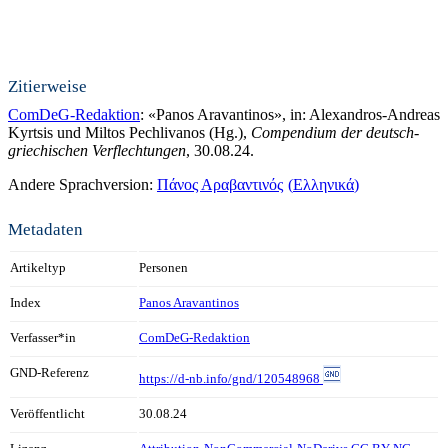
Zitierweise
ComDeG-Redaktion
: «Panos Aravantinos», in: Alexandros-Andreas
Kyrtsis und Miltos Pechlivanos (Hg.),
Compendium der deutsch-
griechischen Verflechtungen
, 30.08.24.
Andere Sprachversion:
Πάνος Αραβαντινός
Ελληνικά
Metadaten
Artikeltyp
Personen
Index
Panos Aravantinos
Verfasser*in
ComDeG-Redaktion
GND-Referenz
https://d-nb.info/gnd/120548968
Veröffentlicht
30.08.24