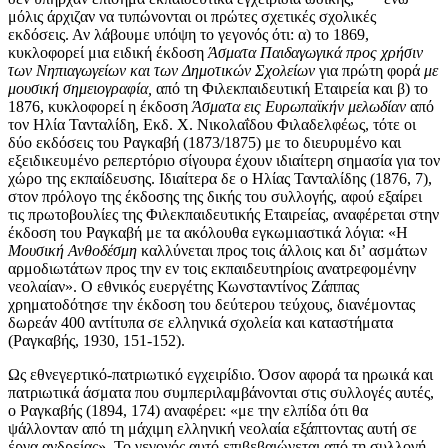
μόλις άρχιζαν να τυπώνονται οι πρώτες σχετικές σχολικές
εκδόσεις. Αν λάβουμε υπόψη το γεγονός ότι: α) το 1869,
κυκλοφορεί μια ειδική έκδοση
Άσματα Παιδαγωγικά προς χρήσιν
των Νηπιαγωγείων και των Δημοτικών Σχολείων
για πρώτη φορά
με
μουσική σημειογραφία,
από τη Φιλεκπαιδευτική Εταιρεία και β) το
1876, κυκλοφορεί η έκδοση
Άσματα εις Ευρωπαϊκήν μελωδίαν
από
τον Ηλία Τανταλίδη, Εκδ. Χ. Νικολαΐδου Φιλαδελφέως, τότε οι
δύο εκδόσεις του Ραγκαβή (1873/1875) με το διευρυμένο και
εξειδικευμένο ρεπερτόριο σίγουρα έχουν ιδιαίτερη σημασία για τον
χώρο της εκπαίδευσης. Ιδιαίτερα δε o Ηλίας Τανταλίδης (1876, 7),
στον πρόλογο της έκδοσης της δικής του συλλογής, αφού εξαίρει
τις πρωτοβουλίες της Φιλεκπαιδευτικής Εταιρείας, αναφέρεται στην
έκδοση του Ραγκαβή με τα ακόλουθα εγκωμιαστικά λόγια: «Η
Μουσική Ανθοδέσμη
καλλύνεται προς τοις άλλοις και δι’ ασμάτων
αρμοδιωτάτων προς την εν τοις εκπαιδευτηρίοις ανατρεφομένην
νεολαίαν». Ο εθνικός ευεργέτης Κωνσταντίνος Ζάππας
χρηματοδότησε την έκδοση του δεύτερου τεύχους, διανέμοντας
δωρεάν 400 αντίτυπα σε ελληνικά σχολεία και καταστήματα
(Ραγκαβής, 1930, 151-152).
Ως εθνεγερτικό-πατριωτικό εγχειρίδιο. Όσον αφορά τα ηρωικά και
πατριωτικά άσματα που συμπεριλαμβάνονται στις συλλογές αυτές,
ο Ραγκαβής (1894, 174) αναφέρει: «με την ελπίδα ότι θα
ψάλλονταν από τη μάχιμη ελληνική νεολαία εξάπτοντας αυτή σε
έργα ανδρείας». Το γεγονός αυτό επιβεβαιώνεται από τη συλλογή