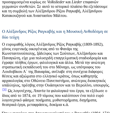
προσαρμοσμένα κυρίως σε
Volkslieder
και
L
ieder
επιφανών
γερμανών συνθετών. Σε αυτό το ιστορικό πλαίσιο θα εξετάσουμε
και τη συμβολή των Αλέξανδρου Ρίζου Ραγκαβή, Αλέξανδρου
Κατακουζηνού και Αναστασίου Μάλτου.
Ο Αλέξανδρος Ρίζος Ραγκαβής και η Μουσική Ανθοδέσμη σε
δύο τεύχη
Ο ευρυμαθής λόγιος Αλέξανδρος Ρίζος Ραγκαβής (1809-1892),
γόνος ευγενικής οικογένειας από το Φανάρι της
Κωνσταντινούπολης, ξάδελφος των Σούτσων, Αλέξανδρου και
Παναγιώτη, είχε μια πολυσχιδή επαγγελματική σταδιοδρομία και
έγραψε πλήθος έργων, φιλολογικά και άλλα. Μετά την ανώτερη
στρατιωτική εκπαίδευσή του στο Μόναχο, ως υπότροφος του
Λουδοβίκου Α΄ της Βαυαρίας, ανέλαβε στη συνέχεια διάφορες
θέσεις και αξιώματα στο ελληνικό κράτος, όπως καθηγητής
αρχαιολογίας στο Οθώνειο Πανεπιστήμιο, ανώτερος διοικητικός
υπάλληλος, πρέσβης στην Ουάσιγκτον και το Βερολίνο, υπουργός.
3
Ως λογοτέχνης,
Άπαντα τα φιλολογικά
του έργα, τα εξέδωσε ο
ίδιος από το 1874, σε 19 τόμους που καλύπτουν ένα πολύ ευρύ
λογοτεχνικό φάσμα: ποιήματα, μυθιστορήματα, διηγήματα,
θεατρικά έργα, μεταφράσεις, δοκίμια κ.ά.