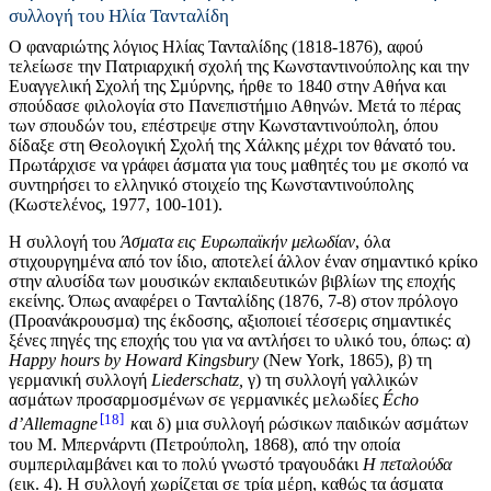
συλλογή του Ηλία Τανταλίδη
Ο φαναριώτης λόγιος Ηλίας Τανταλίδης (1818-1876), αφού
τελείωσε την Πατριαρχική σχολή της Κωνσταντινούπολης και την
Ευαγγελική Σχολή της Σμύρνης, ήρθε το 1840 στην Αθήνα και
σπούδασε φιλολογία στο Πανεπιστήμιο Αθηνών. Μετά το πέρας
των σπουδών του, επέστρεψε στην Κωνσταντινούπολη, όπου
δίδαξε στη Θεολογική Σχολή της Χάλκης μέχρι τον θάνατό του.
Πρωτάρχισε να γράφει άσματα για τους μαθητές του με σκοπό να
συντηρήσει το ελληνικό στοιχείο της Κωνσταντινούπολης
(Κωστελένος, 1977, 100-101).
Η συλλογή του
Άσματα εις Ευρωπαϊκήν μελωδίαν
, όλα
στιχουργημένα από τον ίδιο, αποτελεί άλλον έναν σημαντικό κρίκο
στην αλυσίδα των μουσικών εκπαιδευτικών βιβλίων της εποχής
εκείνης. Όπως αναφέρει ο Τανταλίδης (1876, 7-8) στον πρόλογο
(Προανάκρουσμα) της έκδοσης, αξιοποιεί τέσσερις σημαντικές
ξένες πηγές της εποχής του για να αντλήσει το υλικό του, όπως: α)
Happy hours by Howard Kingsbury
(New York, 1865), β) τη
γερμανική συλλογή
Liederschatz,
γ) τη συλλογή γαλλικών
ασμάτων προσαρμοσμένων σε γερμανικές μελωδίες
Écho
18
d’Allemagne
κ
αι δ) μια συλλογή ρώσικων παιδικών ασμάτων
του Μ. Μπερνάρντι (Πετρούπολη, 1868), από την οποία
συμπεριλαμβάνει και το πολύ γνωστό τραγουδάκι
Η πεταλούδα
(εικ. 4). Η συλλογή χωρίζεται σε τρία μέρη, καθώς τα άσματα