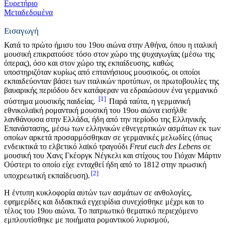
Ευρετήριο
Μεταδεδομένα
Εισαγωγή
Κατά το πρώτο ήμισυ του 19ου αιώνα στην Αθήνα, όπου η ιταλική
μουσική επικρατούσε τόσο στον χώρο της ψυχαγωγίας (μέσω της
όπερας), όσο και στον χώρο της εκπαίδευσης, καθώς
υποστηριζόταν κυρίως από επτανήσιους μουσικούς, οι οποίοι
εκπαιδεύονταν βάσει των ιταλικών προτύπων, οι πρωτοβουλίες της
βαυαρικής περιόδου δεν κατάφεραν να εδραιώσουν ένα γερμανικό
1
σύστημα μουσικής παιδείας.
Παρά ταύτα, η γερμανική
εθνικολαϊκή ρομαντική μουσική του 19ου αιώνα εισήλθε
λανθάνουσα στην Ελλάδα, ήδη από την περίοδο της Ελληνικής
Επανάστασης, μέσω των ελληνικών εθνεγερτικών ασμάτων εκ των
οποίων αρκετά προσαρμόσθηκαν σε γερμανικές μελωδίες (όπως
ενδεικτικά το ελβετικό λαϊκό τραγούδι
Freut euch des Lebens
σε
μουσική του Χανς Γκέοργκ Νέγκελι και στίχους του Γιόχαν Μάρτιν
Ούστερι το οποίο είχε ενταχθεί ήδη από το 1812 στην πρωσική
2
υποχρεωτική εκπαίδευση).
Η έντυπη κυκλοφορία αυτών των ασμάτων σε ανθολογίες,
εφημερίδες και διδακτικά εγχειρίδια συνεχίσθηκε μέχρι και το
τέλος του 19ου αιώνα. Tο πατριωτικό θεματικό περιεχόμενο
εμπλουτίσθηκε με ποιήματα ρομαντικού λυρισμού,