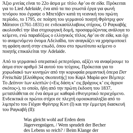
Άξιο μνείας είναι το 22ο άσμα με τίτλο
Αφ’ ου σε είδα
. Πρόκειται
για το Lied
Adelaide
,
ένα από τα πιο γνωστά έργα για φωνή
τενόρου που έγραψε ο Μπετόβεν κατά τη νεανική του πρώτη
περίοδο, το 1795, σε ποίηση του γερμανού ποιητή Φρίντριχ φον
Μάτισον (1761-1831) σε ενδεκασύλλαβους στίχους. Ο Ραγκαβής
ακολουθεί την ίδια στιχουργική δομή, προσαρμόζοντας ανάλογα το
κείμενο, ενώ παραδόξως ο ελληνικός τίτλος
Αφ’ ου σε είδα
, και όχι
το αναμενόμενο όνομα Αδελαΐδα, τον αναγκάζει να χρησιμοποιεί
τη φράση αυτή στην επωδό, όπου στο πρωτότυπο κείμενο ο
ποιητής επικαλείται την Adelaide.
Από το γερμανικό οπερατικό ρεπερτόριο, αξίζει να αναφέρουμε το
άσμα στον αριθμό 34 αυτού του τεύχους. Πρόκειται για το
χορωδιακό των κυνηγών από την κορυφαία ρομαντική όπερα
Der
Freisch
ü
tz
[
Ελεύθερος σκοπευτής
]
του Καρλ Μαρία φον Βέμπερ:
Το
Δείπνον των κλεπτών
(«Εις δάση κ’ εις βράχους κ’ εις άγριον
σκότος»), το οποίο, ήδη από την πρώτη έκδοση του 1837,
μεταπλάθεται σε ένα άσμα με καθαρά εθνεγερτικό περιεχόμενο.
Ενδεικτικά οι πρώτοι στίχοι σε πλεχτή ομοιοκαταληξία από το
λιμπρέτο του Γιόχαν Φρίντριχ Κιντ (Ι) και την έμμετρη διασκευή
του Ραγκαβή (ΙΙ):
Was gleicht wohl auf Erden dem
Jägervergnügen, / Wem sprudelt der Becher
des Lebens so reich? / Beim Klange der