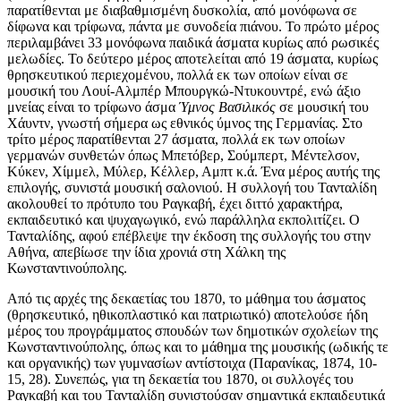
παρατίθενται με διαβαθμισμένη δυσκολία, από μονόφωνα σε
δίφωνα και τρίφωνα, πάντα με συνοδεία πιάνου. Το πρώτο μέρος
περιλαμβάνει 33 μονόφωνα παιδικά άσματα κυρίως από ρωσικές
μελωδίες. Το δεύτερο μέρος αποτελείται από 19 άσματα, κυρίως
θρησκευτικού περιεχομένου, πολλά εκ των οποίων είναι σε
μουσική του Λουί-Αλμπέρ Μπουργκώ-Ντυκουντρέ, ενώ άξιο
μνείας είναι το τρίφωνο άσμα
Ύμνος Βασιλικός
σε μουσική του
Χάυντν, γνωστή σήμερα ως εθνικός ύμνος της Γερμανίας. Στο
τρίτο μέρος παρατίθενται 27 άσματα, πολλά εκ των οποίων
γερμανών συνθετών όπως Μπετόβερ, Σούμπερτ, Μέντελσον,
Κύκεν, Χίμμελ, Mύλερ, Κέλλερ, Αμπτ κ.ά. Ένα μέρος αυτής της
επιλογής, συνιστά μουσική σαλονιού. Η συλλογή του Τανταλίδη
ακολουθεί το πρότυπο του Ραγκαβή, έχει διττό χαρακτήρα,
εκπαιδευτικό και ψυχαγωγικό, ενώ παράλληλα εκπολιτίζει. Ο
Τανταλίδης, αφού επέβλεψε την έκδοση της συλλογής του στην
Αθήνα, απεβίωσε την ίδια χρονιά στη Χάλκη της
Κωνσταντινούπολης.
Από τις αρχές της δεκαετίας του 1870, το μάθημα του άσματος
(θρησκευτικό, ηθικοπλαστικό και πατριωτικό) αποτελούσε ήδη
μέρος του προγράμματος σπουδών των δημοτικών σχολείων της
Κωνσταντινούπολης, όπως και το μάθημα της μουσικής (ωδικής τε
και οργανικής) των γυμνασίων αντίστοιχα (Παρανίκας, 1874, 10-
15, 28). Συνεπώς, για τη δεκαετία του 1870, οι συλλογές του
Ραγκαβή και του Τανταλίδη συνιστούσαν σημαντικά εκπαιδευτικά