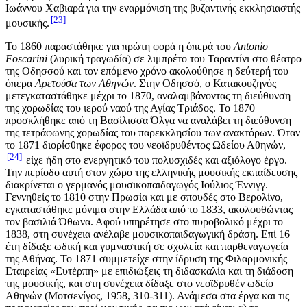
Ιωάννου Χαβιαρά για την εναρμόνιση της βυζαντινής εκκλησιαστής
23
μουσικής.
Το 1860 παραστάθηκε για πρώτη φορά η όπερά του
Antonio
Foscarini
(λυρική τραγωδία) σε λιμπρέτο του Ταραντίνι στο θέατρο
της Οδησσού και τον επόμενο χρόνο ακολούθησε η δεύτερή του
όπερα
Αρετούσα των Αθηνών
. Στην Οδησσό, ο Κατακουζηνός
μετεγκαταστάθηκε μέχρι το 1870, αναλαμβάνοντας τη διεύθυνση
της χορωδίας του ιερού ναού της Αγίας Τριάδος. Το 1870
προσκλήθηκε από τη Βασίλισσα Όλγα να αναλάβει τη διεύθυνση
της τετράφωνης χορωδίας του παρεκκλησίου των ανακτόρων. Όταν
το 1871 διορίσθηκε έφορος του νεοϊδρυθέντος Ωδείου Αθηνών,
24
είχε ήδη στο ενεργητικό του πολυσχιδές και αξιόλογο έργο.
Την περίοδο αυτή στον χώρο της ελληνικής μουσικής εκπαίδευσης
διακρίνεται ο γερμανός μουσικοπαιδαγωγός Ιούλιος Έννιγγ.
Γεννηθείς το 1810 στην Πρωσία και με σπουδές στο Βερολίνο,
εγκαταστάθηκε μόνιμα στην Ελλάδα από το 1833, ακoλουθώντας
τον βασιλιά Όθωνα. Αφού υπηρέτησε στο πυροβολικό μέχρι το
1838, στη συνέχεια ανέλαβε μουσικοπαιδαγωγική δράση. Επί 16
έτη δίδαξε ωδική και γυμναστική σε σχολεία και παρθεναγωγεία
της Αθήνας. Το 1871 συμμετείχε στην ίδρυση της Φιλαρμονικής
Εταιρείας «Ευτέρπη» με επιδιώξεις τη διδασκαλία και τη διάδοση
της μουσικής, και στη συνέχεια δίδαξε στο νεοϊδρυθέν ωδείο
Αθηνών (Μοτσενίγος, 1958, 310-311). Ανάμεσα στα έργα και τις