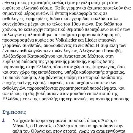
εθνεγερτικός μηχανισμός καθώς είχαν μεγάλη απήχηση στον
ευρύτερο ελληνικό κόσμο. Τα δε γερμανικά άσματα αποτελούν ένα
σημαντικό μέρος αυτών. Η έντυπη κυκλοφορία τους σε
ανθολογίες, εφημερίδες, διδακτικά εγχειρίδια, φυλλάδια κ.λπ.
συνεχίσθηκε μέχρι και το τέλος του 19ου αιώνα. Στο διάβα του
χρόνου, το κατεξοχήν πατριωτικό θεματικό περιεχόμενο αυτών των
συλλογών εμπλουτίσθηκε με ποιήματα ρομαντικού λυρισμού,
προσαρμοσμένα κυρίως σε Volkslieder και Lieder επιφανών
γερμανών συνθετών, ακολουθώντας τα ειωθότα. Η συμβολή των
έντυπων ανθολογιών των τριών λογίων, Αλέξανδρου Ραγκαβή,
Αλέξανδρου Κατακουζηνού και Αναστασίου Μάλτου, στην
ευρύτερη διάδοση της γερμανικής μουσικής, κυρίως δε της
ρομαντικής, στην Ελλάδα, τόσο στον χώρο της ψυχαγωγίας, όσο
και στον χώρο της εκπαίδευσης, υπήρξε καθοριστικής σημασίας.
Το παρόν δοκίμιο, λαμβάνοντας υπόψη το ιστορικό πλαίσιο της
εποχής εκείνης, εξετάζει αφενός, το περιεχόμενο αυτών των
ανθολογιών, παρουσιάζοντας χαρακτηριστικά παραδείγματα, και
αφετέρου, τη συμβολή αυτών στον μουσικό εκπολιτισμό της
Ελλάδας μέσω της προβολής της γερμανικής ρομαντικής μουσικής.
Σημειώσεις
1
Υπήρχαν διάφοροι γερμανοί μουσικοί, όπως ο Άσερ, o
Μάγκελ, o Πράντσλ, o Σάιλερ κ.ά. που υπηρετούσαν στην
αυλή του Όθωνα και στον στρατό, χωρίς να αναμειγνύονται