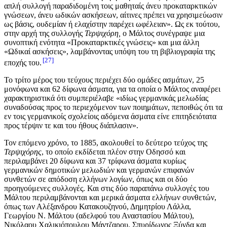
απλή συλλογή παραδιδομένη τοις μαθηταίς άνευ προκαταρκτικών
γνώσεων, άνευ ωδικών ασκήσεων, αίτινες πρέπει να χρησιμεύωσιν
ως βάσις, ουδεμίαν ή ελαχίστην παρέχει ωφέλειαν». Ως εκ τούτου,
στην αρχή της συλλογής
Τερψιχόρη,
ο Μάλτος συνέγραψε μια
συνοπτική ενότητα «Προκαταρκτικές γνώσεις» και μια άλλη
«Ωδικαί ασκήσεις», λαμβάνοντας υπόψη του τη βιβλιογραφία της
27
εποχής του.
Το τρίτο μέρος του τεύχους περιέχει δύο ομάδες ασμάτων, 25
μονόφωνα και 62 δίφωνα άσματα, για τα οποία ο Μάλτος αναφέρει
χαρακτηριστικά ότι συμπεριέλαβε «ιδίως γερμανικάς μελωδίας
συναδούσας προς το περιεχόμενον των ποιημάτων, πεποιθώς ότι τα
εν τοις γερμανικοίς σχολείοις αδόμενα άσματα είνε επιτηδειότατα
προς τέρψιν τε και του ήθους διάπλασιν».
Τον επόμενο χρόνο, το 1885, ακολουθεί το δεύτερο τεύχος της
Τερψιχόρης
, το οποίο εκδίδεται πλέον στην Οδησσό και
περιλαμβάνει 20 δίφωνα και 37 τρίφωνα άσματα κυρίως
γερμανικών δημοτικών μελωδιών και γερμανών επιφανών
συνθετών σε απόδοση ελλήνων λογίων, όπως και οι δύο
προηγούμενες συλλογές. Και στις δύο παραπάνω συλλογές του
Μάλτου περιλαμβάνονται και μερικά άσματα ελλήνων συνθετών,
όπως των Αλέξανδρου Κατακουζηνού, Δημητρίου Λάλλα,
Γεωργίου Ν. Μάλτου (αδελφού του Αναστασίου Μάλτου),
Νικόλαου Χαλικιόπουλου Μάντζαρου, Σπυρίδωνος Ξύνδα και