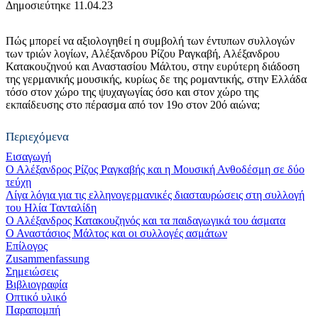
Δημοσιεύτηκε 11.04.23
Πώς μπορεί να αξιολογηθεί η συμβολή των έντυπων συλλογών
των τριών λογίων, Αλέξανδρου Ρίζου Ραγκαβή, Αλέξανδρου
Κατακουζηνού και Αναστασίου Μάλτου, στην ευρύτερη διάδοση
της γερμανικής μουσικής, κυρίως δε της ρομαντικής, στην Ελλάδα
τόσο στον χώρο της ψυχαγωγίας όσο και στον χώρο της
εκπαίδευσης στο πέρασμα από τον 19ο στον 20ό αιώνα;
Περιεχόμενα
Εισαγωγή
Ο Αλέξανδρος Ρίζος Ραγκαβής και η Μουσική Ανθοδέσμη σε δύο
τεύχη
Λίγα λόγια για τις ελληνογερμανικές διασταυρώσεις στη συλλογή
του Ηλία Τανταλίδη
Ο Αλέξανδρος Κατακουζηνός και τα παιδαγωγικά του άσματα
Ο Αναστάσιος Μάλτος και οι συλλογές ασμάτων
Επίλογος
Zusammenfassung
Σημειώσεις
Βιβλιογραφία
Οπτικό υλικό
Παραπομπή