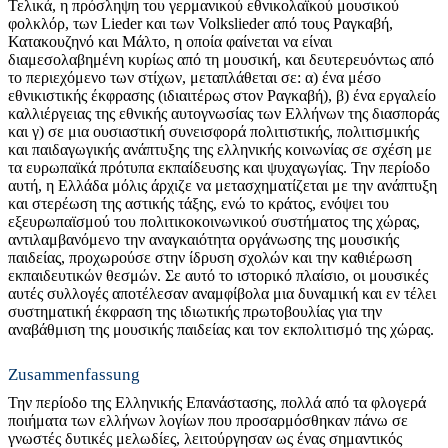
Τελικά, η πρόσληψη του γερμανικού εθνικολαϊκού μουσικού
φολκλόρ, των Lieder και των Volkslieder από τους Ραγκαβή,
Κατακουζηνό και Μάλτο, η οποία φαίνεται να είναι
διαμεσολαβημένη κυρίως από τη μουσική, και δευτερευόντως από
το περιεχόμενο των στίχων, μεταπλάθεται σε: α) ένα μέσο
εθνικιστικής έκφρασης (ιδιαιτέρως στον Ραγκαβή), β) ένα εργαλείο
καλλιέργειας της εθνικής αυτογνωσίας των Ελλήνων της διασποράς
και γ) σε μια ουσιαστική συνεισφορά πολιτιστικής, πολιτισμικής
και παιδαγωγικής ανάπτυξης της ελληνικής κοινωνίας σε σχέση με
τα ευρωπαϊκά πρότυπα εκπαίδευσης και ψυχαγωγίας. Την περίοδο
αυτή, η Ελλάδα μόλις άρχιζε να μετασχηματίζεται με την ανάπτυξη
και στερέωση της αστικής τάξης, ενώ το κράτος, ενόψει του
εξευρωπαϊσμού του πολιτικοκοινωνικού συστήματος της χώρας,
αντιλαμβανόμενο την αναγκαιότητα οργάνωσης της μουσικής
παιδείας, προχωρούσε στην ίδρυση σχολών και την καθιέρωση
εκπαιδευτικών θεσμών. Σε αυτό το ιστορικό πλαίσιο, οι μουσικές
αυτές συλλογές αποτέλεσαν αναμφίβολα μια δυναμική και εν τέλει
συστηματική έκφραση της ιδιωτικής πρωτοβουλίας για την
αναβάθμιση της μουσικής παιδείας και τον εκπολιτισμό της χώρας.
Zusammenfassung
Την περίοδο της Ελληνικής Επανάστασης, πολλά από τα φλογερά
ποιήματα των ελλήνων λογίων που προσαρμόσθηκαν πάνω σε
γνωστές δυτικές μελωδίες, λειτούργησαν ως ένας σημαντικός