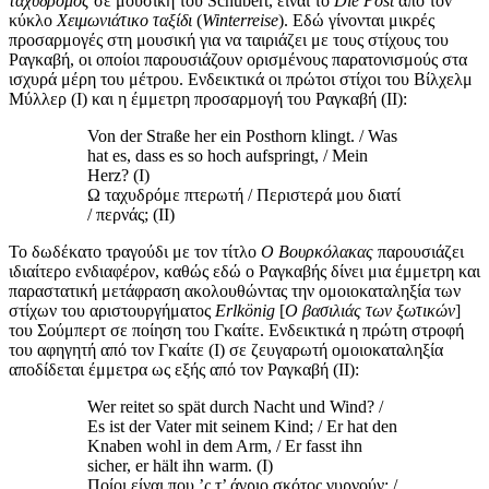
ταχυδρόμος
σε μουσική του Schubert, είναι το
Die
Post
από τον
κύκλο
Χειμωνιάτικο ταξίδι
(
Winterreise
). Εδώ γίνονται μικρές
προσαρμογές στη μουσική για να ταιριάζει με τους στίχους του
Ραγκαβή, οι οποίοι παρουσιάζουν ορισμένους παρατονισμούς στα
ισχυρά μέρη του μέτρου. Ενδεικτικά οι πρώτοι στίχοι του Βίλχελμ
Μύλλερ (I) και η έμμετρη προσαρμογή του Ραγκαβή (II):
Von der Straße her ein Posthorn klingt. / Was
hat es, dass es so hoch aufspringt, / Mein
Herz? (I)
Ω ταχυδρόμε πτερωτή / Περιστερά μου διατί
/ περνάς; (II)
Το δωδέκατο τραγούδι με τον τίτλο
Ο Βουρκόλακας
παρουσιάζει
ιδιαίτερο ενδιαφέρον, καθώς εδώ ο Ραγκαβής δίνει μια έμμετρη και
παραστατική μετάφραση ακολουθώντας την ομοιοκαταληξία των
στίχων του αριστουργήματος
Erlkönig
[
Ο βασιλιάς των ξωτικών
]
του Σούμπερτ σε ποίηση του Γκαίτε. Ενδεικτικά η πρώτη στροφή
του αφηγητή από τον Γκαίτε (Ι) σε ζευγαρωτή ομοιοκαταληξία
αποδίδεται έμμετρα ως εξής από τον Ραγκαβή (ΙΙ):
Wer reitet so spät durch Nacht und Wind? /
Es ist der Vater mit seinem Kind; / Er hat den
Knaben wohl in dem Arm, / Er fasst ihn
sicher, er hält ihn warm. (I)
Ποίοι είναι που ’ς τ’ άγριο σκότος γυρνούν; /