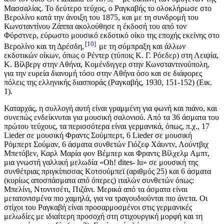
Μασσαλίας. Το δεύτερο τεύχος, ο Ραγκαβής το ολοκλήρωσε στο
Βερολίνο κατά την άνοιξη του 1875, και με τη συνδρομή του
Κωνσταντίνου Ζάππα ακολούθησε η έκδοσή του από τον
Φύρστνερ, εύρωστο μουσικό εκδοτικό οίκο της εποχής εκείνης στo
10
Βερολίνο και τη Δρέσδη,
με τη σύμπραξη και άλλων
εκδοτικών οίκων, όπως o Ρέντερ (τύποις Κ. Γ. Ρόεδερ) στη Λειψία,
Κ. Βίλβεργ στην Αθήνα, Κομένδιγγερ στην Κωνσταντινούπολη,
για την ευρεία διανομή τόσο στην Αθήνα όσο και σε διάφορες
πόλεις της ελληνικής διασποράς (Ραγκαβής, 1930, 151-152) (Εικ.
1).
Καταρχάς, η συλλογή αυτή είναι γραμμένη για φωνή και πιάνο, και
συνεπώς ενδείκνυται για μουσική σαλονιού. Από τα 36 άσματα του
πρώτου τεύχους, τα περισσότερα είναι γερμανικά, όπως, π.χ., 17
Lieder σε μουσική Φραντς Σούμπερτ, 6 Lieder σε μουσική
Ρόμπερτ Σούμαν, 6 άσματα συνθετών Γιόζεφ Χάυντν, Λούντβιχ
Μπετόβεν, Καρλ Μαρία φον Βέμπερ και Φραντς Βίλχελμ Αμπτ,
μια γνωστή γαλλική μελωδία «Oh! dites- lu» σε μουσική της
συνθέτριας πριγκίπισσας Κοτσούμπεϊ (αριθμός 25) και 6 άσματα
(κυρίως αποσπάσματα από όπερες) ιταλών συνθετών όπως:
Μπελίνι, Ντονιτσέτι, Πιζάνι. Μερικά από τα άσματα είναι
μετατονισμένα πιο χαμηλά, για να τραγουδιούνται πιο άνετα. Οι
στίχοι του Ραγκαβή είναι προσαρμοσμένοι στις γερμανικές
μελωδίες με ιδιαίτερη προσοχή στη στιχουργική μορφή και τη