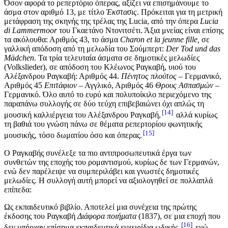
Όσον αφορά το ρεπερτόριο όπερας, αξίζει να επισημάνουμε το
άσμα στον αριθμό 13, με τίτλο
Έκστασις
. Πρόκειται για τη μετρική
μετάφραση της σκηνής της τρέλας της Lucia, από την όπερα
Lucia
di Lammermoor
του Γκαετάνο Ντονιτσέτι. Άξια μνείας είναι επίσης
τα ακόλουθα: Αριθμός 43, το άσμα
Charon et la jeunne fille,
σε
γαλλική απόδοση από τη μελωδία του Σούμπερτ:
Der Tod und das
Mädchen
. Τα τρία τελευταία άσματα σε δημοτικές μελωδίες
(Volkslieder), σε απόδοση του Κλέωνος Ραγκαβή, υιού του
Αλέξανδρου Ραγκαβή: Αριθμός 44.
Πένητος πλούτος –
Γερμανικό,
Αριθμός 45
Επιτάφιον
– Αγγλικό, Αριθμός 46
Θρους Ασπασμών
–
Γερμανικό. Όλο αυτό το ευρύ και πολυποίκιλο περιεχόμενο της
παραπάνω συλλογής σε δύο τεύχη επιβεβαιώνει όχι απλώς τη
14
μουσική καλλιέργεια του Αλέξανδρου Ραγκαβή,
αλλά κυρίως
τη βαθιά του γνώση πάνω σε θέματα ρεπερτορίου φωνητικής
15
μουσικής, τόσο δωματίου όσο και όπερας.
Ο Ραγκαβής συνέλεξε τα πιο αντιπροσωπευτικά έργα των
συνθετών της εποχής του ρομαντισμού, κυρίως δε των Γερμανών,
ενώ δεν παρέλειψε να συμπεριλάβει και γνωστές δημοτικές
μελωδίες. Η συλλογή αυτή μπορεί να αξιολογηθεί σε πολλαπλά
επίπεδα:
Ως εκπαιδευτικό βιβλίο. Αποτελεί μια συνέχεια της πρώτης
έκδοσης του Ραγκαβή
Διάφορα ποιήματα
(1837), σε μια εποχή που
16
δεν υπήρχαν επίσημα εκπαιδευτικά εγχειρίδια ωδικής,
ενώ