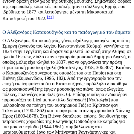
έντονη δράση στον χώρο της δυτικής μουσικής. Σημαντικός φορέας
της ευρωπαϊκής κλασικής μουσικής ήταν ο σύλλογος Ερμής που
ιδρύθηκε το 1877 και λειτούργησε μέχρι τη Μικρασιατική
22
Καταστροφή του 1922.
Ο Αλέξανδρος Κατακουζηνός και τα παιδαγωγικά του άσματα
Ο Αλέξανδρος Κατακουζηνός, γόνος αξιόλογης οικογένειας από τη
Σμύρνη (εγγονός του λογίου Κωνσταντίνου Κούμα), γεννήθηκε το
1824 στην Τεργέστη και άρχισε να μελετά μουσική στην Αθήνα, σε
ηλικία 16 ετών, δίπλα στον κερκυραίο μουσικό Δημήτριο Διγενή, ο
οποίος μόλις είχε κληθεί το 1837, για να οργανώσει την πρώτη
στρατιωτική μουσική σχολή (Μοτσενίγος, 1958, 306-307). Κατόπιν
ο Κατακουζηνός συνέχισε τις σπουδές του στο Παρίσι και στη
Βιέννη (Συμεωνίδου, 1995, 182). Από την εργογραφία του την
εποχή εκείνη φαίνεται ότι ο Κατακουζηνός παράλληλα διακρίθηκε
ως μουσικοσυνθέτης έργων μουσικής για πιάνο, όπως ελεγείες,
πόλκες, πολονέζες και βαλς (εικ. 6). Επίσης ιδιαίτερο ενδιαφέρον
παρουσιάζει το Lied με τον τίτλο
Sehnsucht
[
Nοσταλγία
] που
μελοποίησε σε ποίηση του αυστριακού Γιόζεφ Κρίστιαν φον
Τσέντλιτς (1790-1862) και το αφιέρωσε στον αρχιμουσικό Χάινριχ
Προχ (1809-1878). Στη Βιέννη διετέλεσε, επίσης, διευθυντής της
τετράφωνης χορωδίας της Ελληνικής Oρθοδόξου Εκκλησίας για
μια μακρά περίοδο (1844-1861), συμβάλλοντας στο
μεταρρυθμιστικό έργο των Μπένεντικτ Ραντχάρτινγκερ και