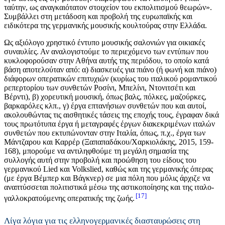
ταύτην, ως αναγκαιότατον στοιχείον του εκπολιτισμού θεωρών».
Συμβάλλει στη μετάδοση και προβολή της ευρωπαϊκής και
ειδικότερα της γερμανικής μουσικής κουλτούρας στην Ελλάδα.
Ως αξιόλογο χρηστικό έντυπο μουσικής σαλονιών για οικιακές
συναυλίες. Αν αναλογιστούμε το περιεχόμενο των εντύπων που
κυκλοφορούσαν στην Αθήνα αυτής της περιόδου, το οποίο κατά
βάση αποτελούταν από: α) διασκευές για πιάνο (ή φωνή και πιάνο)
διάφορων οπερατικών επιτυχιών (κυρίως του ιταλικού ρομαντικού
ρεπερτορίου των συνθετών Ροσίνι, Μπελίνι, Ντονιτσέτι και
Βέρντι), β) χορευτική μουσική, όπως βαλς, πόλκες, μαζούρκες,
βαρκαρόλες κλπ., γ) έργα επτανήσιων συνθετών που και αυτοί,
ακολουθώντας τις αισθητικές τάσεις της εποχής τους, έγραφαν δικά
τους πρωτότυπα έργα ή μεταγραφές έργων διακεκριμένων ιταλών
συνθετών που εκτυπώνονταν στην Ιταλία, όπως, π.χ., έργα των
Μάντζαρου και Καρρέρ (Ξαπαπαδάκου/Χαρκιολάκης, 2015, 159-
168), μπορούμε να αντιληφθούμε τη μεγάλη σημασία της
συλλογής αυτή στην προβολή και προώθηση του είδους του
γερμανικού Lied και Volkslied, καθώς και της γερμανικής όπερας
(με έργα Βέμπερ και Βάγκνερ) σε μια πόλη που μόλις άρχιζε να
αναπτύσσεται πολιτιστικά μέσω της αστικοποίησης και της ιταλο-
17
γαλλοκρατούμενης οπερατικής της ζωής.
Λίγα λόγια για τις ελληνογερμανικές διασταυρώσεις στη