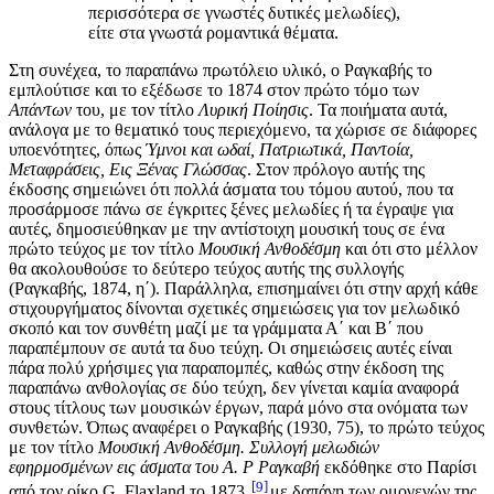
περισσότερα σε γνωστές δυτικές μελωδίες),
είτε στα γνωστά ρομαντικά θέματα.
Στη συνέχεα, το παραπάνω πρωτόλειο υλικό, ο Ραγκαβής το
εμπλούτισε και το εξέδωσε το 1874 στον πρώτο τόμο των
Απάντων
του, με τον τίτλο
Λυρική Ποίησις
. Τα ποιήματα αυτά,
ανάλογα με το θεματικό τους περιεχόμενο, τα χώρισε σε διάφορες
υποενότητες, όπως
Ύμνοι και ωδαί, Πατριωτικά, Παντοία,
Μεταφράσεις, Εις Ξένας Γλώσσας
. Στον πρόλογο αυτής της
έκδοσης σημειώνει ότι πολλά άσματα του τόμου αυτού, που τα
προσάρμοσε πάνω σε έγκριτες ξένες μελωδίες ή τα έγραψε για
αυτές, δημοσιεύθηκαν με την αντίστοιχη μουσική τους σε ένα
πρώτο τεύχος με τον τίτλο
Μουσική Ανθοδέσμη
και ότι στο μέλλον
θα ακολουθούσε το δεύτερο τεύχος αυτής της συλλογής
(Ραγκαβής, 1874, η΄). Παράλληλα, επισημαίνει ότι στην αρχή κάθε
στιχουργήματος δίνονται σχετικές σημειώσεις για τον μελωδικό
σκοπό και τον συνθέτη μαζί με τα γράμματα Α΄ και Β΄ που
παραπέμπουν σε αυτά τα δυο τεύχη. Οι σημειώσεις αυτές είναι
πάρα πολύ χρήσιμες για παραπομπές, καθώς στην έκδοση της
παραπάνω ανθολογίας σε δύο τεύχη, δεν γίνεται καμία αναφορά
στους τίτλους των μουσικών έργων, παρά μόνο στα ονόματα των
συνθετών. Όπως αναφέρει ο Ραγκαβής (1930, 75), το πρώτο τεύχος
με τον τίτλο
Μουσική Ανθοδέσμη. Συλλογή μελωδιών
εφηρμοσμένων εις άσματα
του Α. Ρ Ραγκαβή
εκδόθηκε στο Παρίσι
9
από τον οίκο G. Flaxland το 1873,
με δαπάνη των ομογενών της