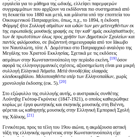
εργαλεία για το μάθημα της ωδικής, ελλείψει παρεμφερών
συγγραμμάτων που αρχίζουν να εκδίδονται πιο συστηματικά από
τη δεκαετία του 1880 και μετά, και μάλιστα υπό την εποπτεία του
Οικουμενικού Πατριαρχείου, όπως, π.χ., το 1894, η έκδοση
Φόρμιγξ ήτοι Συλλογή ασμάτων και ωδών
των μεν μετενεχθέντων εκ
της ευρωπαϊκής μουσικής γραφής εις την καθ‘ ημάς εκκλησιαστικήν,
των δε πρωτοτύπων όλως προς χρήσιν των Δημοτικών Σχολείων και
παντός φιλόμουσου
, σε βυζαντινή σημειογραφία από τον Ιάκωβο
τον Ναυπλιώτη, τότε Α΄ Δομέστικο στο Πατριαρχικό αναλόγιο της
Μεγάλης του Χριστού Εκκλησίας. Σχετικά με τις εκδόσεις
19
ασμάτων στην Κωνσταντινούπολη την περίοδο εκείνη,
όσον
αφορά τις ελληνογερμανικές σχέσεις, αξιοσημείωτη είναι μια μικρή
συλλογή
Ελληνικά Άσματα. Μετά συνοδ(ε)ίας ελαφράς
κλειδοκυμβάλου. Μελοποιηθέντα υπέρ των Ελληνοπαίδων
, χωρίς
20
χρονολογία έκδοσης (εικ. 5).
Στο εξώφυλλο της συλλογής αυτής, ο αυστριακός συνθέτης
Λούντβιχ Γκότοφ-Γκρύνεκε (1847-1921), ο οποίος καθιερώθηκε
κυρίως με έργα φωνητικής και σκηνικής μουσικής στη Βιέννη,
φέρεται ως καθηγητής μουσικής στην Ελληνική Εμπορική Σχολή
21
της Χάλκης.
Γενικότερα, προς τα τέλη του 19ου αιώνα, η ακμάζουσα αστική
τάξη της ελληνικής ομογένειας στην Κωνσταντινούπολη είχε