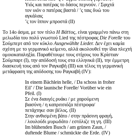
Υιός και πατέρας το δάσος περνούν. / Σφιχτά
τον υιόν ο πατέρας βαστά / ’ς ταις δυώ του
αγκάλαις
’ς τον ίππον μπροστά (II)
Το 14ο άσμα, με τον τίτλο
Η Βάττος
,
είναι γραμμένο πάνω στη
μελωδία του πολύ γνωστού Lied της πέστροφας
Die
Forelle
του
Σούμπερτ από τον κύκλο
Ausgew
ä
hlte
Lieder
.
Δεν έχει καμία
σχέση με το γερμανικό κείμενο, αλλά ακολουθεί την ίδια πλεχτή
ομοιοκαταληξία. Παραθέτουμε τους στίχους του Κρίστιαν
Σούμπαρτ (I), την απόδοσή τους στα ελληνικά (ΙΙ), την έμμετρη
διασκευή τους από τον Ραγκαβή (ΙΙΙ) και τέλος τη γερμανική
μετάφραση της απόδοσης του Ραγκαβή (IV):
In einem Bächlein helle, / Da schoss in froher
Eil’ / Die launische Forelle/ Vorüber wie ein
Pfeil. (Ι)
Σε ένα διαυγές ρυάκι / με χαρούμενη
βιασύνη / η καπριτσιόζα πέστροφα/
πετάχτηκε σαν βέλος. (ΙΙ)
Στην ανθισμένη βάτο / στην πράσινη φραγή,
/ λουλούδι μυρωδάτο / εστόλιζε τη γη. (ΙΙΙ)
Im blühenden Busch / am grünen Zaun, /
duftende Blume / schmückte die Erde. (IV)