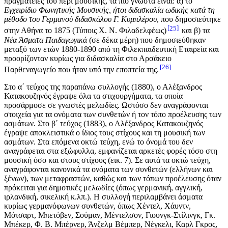
πραγματείες του περί μουσικής, τα πιο γνωστά είναι: α) το
Εγχειρίδιο Φωνητικής Μουσικής, ήτοι διδασκαλία ωδικής κατά τη
μέθοδο του Γερμανού διδασκάλου Γ. Κυμπλέρου
, που δημοσιεύτηκε
25
στην Αθήνα το 1875 (Τύποις Χ. Ν. Φιλαδελφέως)
και β) τα
Νέα Άσματα Παιδαγωγικά
(σε δέκα μέρη) που δημοσιεύθηκαν
μεταξύ των ετών 1880-1890 από τη Φιλεκπαιδευτική Εταιρεία και
προορίζονταν κυρίως για διδασκαλία στο Αρσάκειο
26
Παρθεναγωγείο που ήταν υπό την εποπτεία της.
Στο α΄ τεύχος της παραπάνω συλλογής (1880), ο Αλέξανδρος
Κατακουζηνός έγραψε όλα τα στιχουργήματα, τα οποία
προσάρμοσε σε γνωστές μελωδίες. Ωστόσο δεν αναγράφονται
στοιχεία για τα ονόματα των συνθετών ή τον τόπο προέλευσης των
ασμάτων. Στο β΄ τεύχος (1883), ο Αλέξανδρος Κατακουζηνός
έγραψε αποκλειστικά ο ίδιος τους στίχους και τη μουσική των
ασμάτων. Στα επόμενα οκτώ τεύχη, ενώ το όνομά του δεν
αναγράφεται στα εξώφυλλα, εμφανίζεται αρκετές φορές τόσο στη
μουσική όσο και στους στίχους (εικ. 7). Σε αυτά τα οκτώ τεύχη,
αναγράφονται κανονικά τα ονόματα των συνθετών (ελλήνων και
ξένων), των μεταφραστών, καθώς και των τόπων προέλευσης όταν
πρόκειται για δημοτικές μελωδίες (όπως γερμανική, αγγλική,
ιρλανδική, σικελική κ.λπ.). Η συλλογή περιλαμβάνει άσματα
κυρίως γερμανόφωνων συνθετών, όπως Χέντελ, Χάυντν,
Μότσαρτ, Μπετόβεν, Σούμαν, Μέντελσον, Γιουνγκ-Στίλινγκ, Γκ.
Μπέκερ, Φ. Β. Μπέρνερ, Άνζελμ Βέμπερ, Νέγκελι, Καρλ Γκρος,