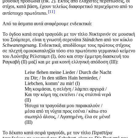
μουσική προσωδία (εικ. 2). Εκτός από ελάχιστες περιπτώσεις, οι
στίχοι, κατά βάση, έχουν τελείως διαφορετικό περιεχόμενο από το
11
αντίστοιχο πρωτότυπο.
Από τα άσματα αυτά αναφέρουμε ενδεικτικά:
Το όγδοο κατά σειρά τραγούδι με τον τίτλο
Νυκτερινόν
σε μουσική
του Σούμπερτ, είναι η γνωστή σερενάτα
St
ä
ndchen
από τον κύκλο
Schwanengesang
.
Ενδεικτικά
,
αποδίδουμε τους
πρώτους στίχους
σε πλεχτή ομοιοκαταληξία τόσο στο πρωτότυπο γερμανικό κείμενο
του Λούντβιχ Ρέλσταμπ (I), όσο και στην έμμετρη διασκευή του
Ραγκαβή (II) μαζί και με μια κοινή ελληνική απόδοση (III):
Leise flehen meine Lieder / Durch die Nacht
zu Dir; / In den stillen Hain hernieder, /
Liebchen, komm’ zu mir! (I)
Μη κοιμάσαι, η σελήνη / λάμπει αργυρά /
Και την κόμη της εκτείνει / εις στιλπνά νερά
(II)
Ήσυχα τα τραγούδια μου παρακαλούν /
μέσα από τη νύχτα προς εσένα / κάτω στο
σιωπηλό άλσος, / Αγαπημένη, έλα σε μένα!
(III)
Το δέκατο κατά σειρά τραγούδι, με τον τίτλο
Περιστέρα