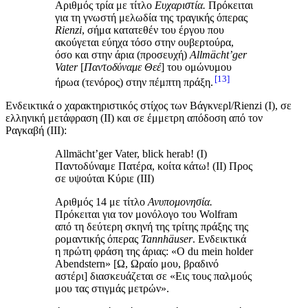
Αριθμός τρία με τίτλο
Ευχαριστία.
Πρόκειται
για τη γνωστή μελωδία της τραγικής όπερας
Rienzi
, σήμα κατατεθέν του έργου που
ακούγεται εύηχα τόσο στην ουβερτούρα,
όσο και στην άρια (προσευχή)
Allmächt’ger
Vater
[
Παντοδύναμε Θεέ
] του ομώνυμου
13
ήρωα (τενόρος)
στην πέμπτη πράξη.
Ενδεικτικά ο χαρακτηριστικός στίχος των Βάγκνερl/Rienzi (Ι), σε
ελληνική μετάφραση (ΙΙ) και σε έμμετρη απόδοση από τον
Ραγκαβή (ΙΙΙ):
Allmächt’ger Vater, blick herab! (Ι)
Παντοδύναμε Πατέρα, κοίτα κάτω! (ΙΙ) Προς
σε υψούται Κύριε (ΙΙΙ)
Αριθμός 14 με τίτλο
Ανυπομονησία.
Πρόκειται για τον μονόλογο του Wolfram
από τη δεύτερη σκηνή της τρίτης πράξης της
ρομαντικής όπερας
Tannh
ä
user
. Ενδεικτικά
η πρώτη φράση της άριας: «O du mein holder
Abendstern» [Ω, Ωραίο μου, βραδινό
αστέρι] διασκευάζεται σε «Εις τους παλμούς
μου τας στιγμάς μετρών».