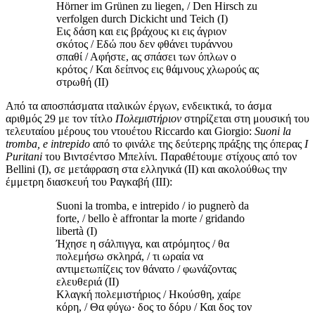
Hörner im Grünen zu liegen, / Den Hirsch zu
verfolgen durch Dickicht und Teich (Ι)
Εις δάση και εις βράχους κι εις άγριον
σκότος / Εδώ που δεν φθάνει τυράννου
σπαθί / Αφήστε, ας σπάσει των όπλων ο
κρότος / Και δείπνος εις θάμνους χλωρούς ας
στρωθή (ΙΙ)
Από τα αποσπάσματα ιταλικών έργων, ενδεικτικά, το άσμα
αριθμός 29 με τον τίτλο
Πολεμιστήριον
στηρίζεται στη μουσική του
τελευταίου μέρους του ντουέτου Riccardo και Giorgio:
Suoni
la
tromba
,
e
intrepido
από το φινάλε της δεύτερης πράξης της όπερας
I
Puritani
του Βιντσέντσο Μπελίνι. Παραθέτουμε στίχους από τον
Bellini (Ι), σε μετάφραση στα ελληνικά (ΙΙ) και ακολούθως την
έμμετρη διασκευή του Ραγκαβή (ΙΙΙ):
Suoni la tromba, e intrepido / io pugnerò da
forte, / bello è affrontar la morte / gridando
libertà (Ι)
Ήχησε η σάλπιγγα, και ατρόμητος / θα
πολεμήσω σκληρά, / τι ωραία να
αντιμετωπίζεις τον θάνατο / φωνάζοντας
ελευθεριά (ΙΙ)
Κλαγκή πολεμιστήριος / Ηκούσθη, χαίρε
κόρη, / Θα φύγω· δος το δόρυ / Και δος τον