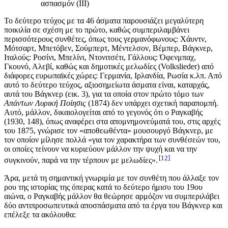
ασπασμόν (ΙΙΙ)
Το δεύτερο τεύχος με τα 46 άσματα παρουσιάζει μεγαλύτερη
ποικιλία σε σχέση με το πρώτο, καθώς συμπεριλαμβάνει
περισσότερους συνθέτες, όπως τους γερμανόφωνους: Χάυντν,
Μότσαρτ, Μπετόβεν, Σούμπερτ, Μέντελσον, Βέμπερ, Βάγκνερ,
Ιταλούς: Ροσίνι, Μπελίνι, Ντονιτσέτι, Γάλλους: Όφενμπαχ,
Γκουνό, Αλεβί, καθώς και δημοτικές μελωδίες (Volkslieder) από
διάφορες ευρωπαϊκές χώρες: Γερμανία, Ιρλανδία, Ρωσία κ.λπ. Από
αυτό το δεύτερο τεύχος, αξιοσημείωτα άσματα είναι, καταρχάς,
αυτά του Βάγκνερ (εικ. 3), για τα οποία στον πρώτο τόμο των
Απάντων
Λυρική Ποίησις
(1874) δεν υπάρχει σχετική παραπομπή.
Αυτό, μάλλον, δικαιολογείται από το γεγονός ότι ο Ραγκαβής
(1930, 148), όπως αναφέρει στα απομνημονεύματά του, στις αρχές
του 1875, γνώρισε τον «αποθεωθέντα» μουσουργό Βάγκνερ, με
τον οποίον μίλησε πολλά «για τον χαρακτήρα των συνθέσεών του,
οι οποίες τείνουν να κυριεύουν μάλλον την ψυχή και να την
12
συγκινούν, παρά να την τέρπουν με μελωδίες».
Άρα, μετά τη σημαντική γνωριμία με τον συνθέτη που άλλαξε τον
ρου της ιστορίας της όπερας κατά το δεύτερο ήμισυ του 19ου
αιώνα, ο Ραγκαβής μάλλον θα θεώρησε αρμόζον να συμπεριλάβει
δύο αντιπροσωπευτικά αποσπάσματα από τα έργα του Βάγκνερ και
επέλεξε τα ακόλουθα: