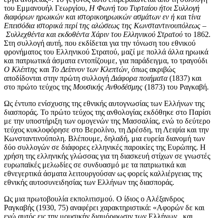
του Εμμανουήλ Γεωργίου,
Η Φωνή του Τυρταίου ήτοι Συλλογή
διαφόρων ηρωικών και ιστορικοηρωικών ασμάτων εν ή και τίνα
Επεισόδια ιστορικά περί της αλώσεως της Κωνσταντινουπόλεως –
Συλλεχθέντα και εκδοθέντα Χάριν του Ελληνικού Στρατού
το 1862
.
Στη συλλογή αυτή, που εκδίδεται για την τόνωση του εθνικού
φρονήματος του Ελληνικού Στρατού, μαζί με πολλά άλλα ηρωικά
και πατριωτικά άσματα εντοπίζουμε, για παράδειγμα, το τραγούδι
Ο Κλέπτης
και
Το Δείπνον των Κλεπτών,
όπως ακριβώς
αποδίδονται στην πρώτη συλλογή
Διάφορα ποιήματα
(1837) και
στο πρώτο τεύχος της
Μουσικής Ανθοδέσμης
(1873) του Ραγκαβή.
Ως έντυπο ενίσχυσης της εθνικής αυτογνωσίας των Ελλήνων της
διασποράς. Το πρώτο τεύχος της ανθολογίας εκδόθηκε στο Παρίσι
με την υποστήριξη των ομογενών της Μασσαλίας, ενώ το δεύτερο
τεύχος κυκλοφόρησε στo Βερολίνο, τη Δρέσδη, τη Λειψία και την
Κωνσταντινούπολη. Βλέπουμε, δηλαδή, μια ευρεία διανομή των
δύο συλλογών σε διάφορες ελληνικές παροικίες της Ευρώπης. Η
χρήση της ελληνικής γλώσσας για τη διασκευή στίχων σε γνωστές
ευρωπαϊκές μελωδίες σε συνδυασμό με τα πατριωτικά και
εθνεγερτικά άσματα λειτουργούσαν ως φορείς καλλιέργειας της
εθνικής αυτοσυνειδησίας των Ελλήνων της διασποράς.
Ως μια πρωτοβουλία εκπολιτισμού. Ο ίδιος ο Αλέξανδρος
Ραγκαβής (1930, 75) αναφέρει χαρακτηριστικά: «Αφορών δε και
εγώ αυτός εις την μουσικήν διαμόρφωσιν των Ελλήνων , και