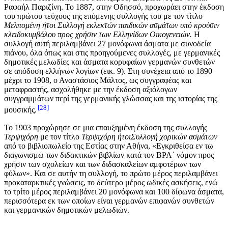
Ραφαήλ Παριζίνη. Το 1887, στην Οδησσό, προχωράει στην έκδοση
του πρώτου τεύχους της επόμενης συλλογής του με τον τίτλο
Μελπομένη ήτοι
Συλλογή εκλεκτών παιδικών ασμάτων υπό κρούσιν
κλειδοκυμβάλου προς χρήσιν των Ελληνίδων Οικογενειών.
Η
συλλογή αυτή περιλαμβάνει 27 μονόφωνα άσματα με συνοδεία
πιάνου, όλα όπως και στις προηγούμενες συλλογές, με γερμανικές
δημοτικές μελωδίες και άσματα κορυφαίων γερμανών συνθετών
σε απόδοση ελλήνων λογίων (εικ. 9). Στη συνέχεια από το 1890
μέχρι το 1908, ο Αναστάσιος Μάλτος, ως συγγραφέας και
μεταφραστής, ασχολήθηκε με την έκδοση αξιόλογων
συγγραμμάτων περί της γερμανικής γλώσσας και της ιστορίας της
28
μουσικής.
Το 1903 προχώρησε σε μια επαυξημένη έκδοση της συλλογής
Τερψιχόρη
με τον τίτλο
Τερψιχόρη ήτοι
Συλλογή χορικών ασμάτων
από το βιβλιοπωλείο της Εστίας
στην Αθήνα, «Εγκριθείσα εν τω
διαγωνισμώ των διδακτικών βιβλίων κατά τον ΒΡΛ΄ νόμον προς
χρήσιν των σχολείων και των διδασκαλείων αμφοτέρων των
φύλων». Και σε αυτήν τη συλλογή, το πρώτο μέρος περιλαμβάνει
προκαταρκτικές γνώσεις, το δεύτερο μέρος ωδικές ασκήσεις, ενώ
το τρίτο μέρος περιλαμβάνει 20 μονόφωνα και 100 δίφωνα άσματα,
περισσότερα εκ των οποίων είναι γερμανών επιφανών συνθετών
και γερμανικών δημοτικών μελωδιών.