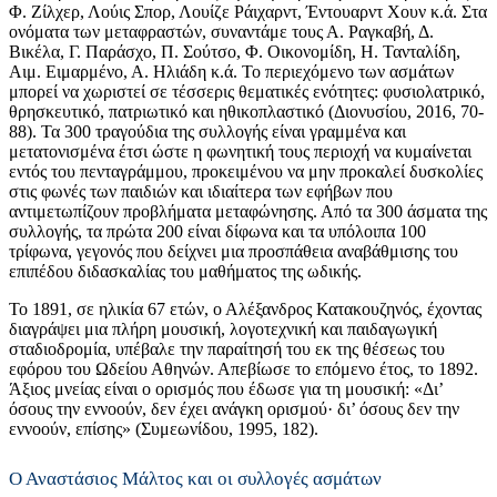
Φ. Ζίλχερ, Λούις Σπορ, Λουίζε Ράιχαρντ, Έντουαρντ Χουν κ.ά. Στα
ονόματα των μεταφραστών, συναντάμε τους Α. Ραγκαβή, Δ.
Βικέλα, Γ. Παράσχο, Π. Σούτσο, Φ. Οικονομίδη, Η. Τανταλίδη,
Αιμ. Ειμαρμένο, Α. Ηλιάδη κ.ά. Το περιεχόμενο των ασμάτων
μπορεί να χωριστεί σε τέσσερις θεματικές ενότητες: φυσιολατρικό,
θρησκευτικό, πατριωτικό και ηθικοπλαστικό (Διονυσίου, 2016, 70-
88). Τα 300 τραγούδια της συλλογής είναι γραμμένα και
μετατονισμένα έτσι ώστε η φωνητική τους περιοχή να κυμαίνεται
εντός του πενταγράμμου, προκειμένου να μην προκαλεί δυσκολίες
στις φωνές των παιδιών και ιδιαίτερα των εφήβων που
αντιμετωπίζουν προβλήματα μεταφώνησης. Από τα 300 άσματα της
συλλογής, τα πρώτα 200 είναι δίφωνα και τα υπόλοιπα 100
τρίφωνα, γεγονός που δείχνει μια προσπάθεια αναβάθμισης του
επιπέδου διδασκαλίας του μαθήματος της ωδικής.
Το 1891, σε ηλικία 67 ετών, ο Αλέξανδρος Κατακουζηνός, έχοντας
διαγράψει μια πλήρη μουσική, λογοτεχνική και παιδαγωγική
σταδιοδρομία, υπέβαλε την παραίτησή του εκ της θέσεως του
εφόρου του Ωδείου Αθηνών. Απεβίωσε το επόμενο έτος, το 1892.
Άξιος μνείας είναι ο ορισμός που έδωσε για τη μουσική: «Δι’
όσους την εννοούν, δεν έχει ανάγκη ορισμού· δι’ όσους δεν την
εννοούν, επίσης» (Συμεωνίδου, 1995, 182).
Ο Αναστάσιος Μάλτος και οι συλλογές ασμάτων