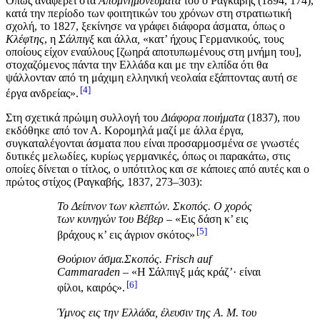
Όπως αναφέρει στα
Aπομνημονεύματά
του ο Ραγκαβής (1894, 174),
κατά την περίοδο των φοιτητικών του χρόνων στη στρατιωτική
σχολή, το 1827, ξεκίνησε να γράφει διάφορα άσματα, όπως ο
Κλέφτης
, η
Σάλπιγξ
και άλλα
,
«κατ’ ήχους Γερμανικούς, τους
οποίους είχον εναύλους [ζωηρά αποτυπωμένους στη μνήμη του],
στοχαζόμενος πάντα την Ελλάδα και με την ελπίδα ότι θα
ψάλλονταν από τη μάχιμη ελληνική νεολαία εξάπτοντας αυτή σε
4
έργα ανδρείας».
Στη σχετικά πρώιμη συλλογή του
Διάφορα ποιήματα
(1837), που
εκδόθηκε από τον Α. Κορομηλά μαζί με άλλα έργα,
συγκαταλέγονται άσματα που είναι προσαρμοσμένα σε γνωστές
δυτικές μελωδίες, κυρίως γερμανικές, όπως οι παρακάτω, στις
οποίες δίνεται ο τίτλος, ο υπότιτλος και σε κάποιες από αυτές και ο
πρώτος στίχος (Ραγκαβής, 1837, 273–303):
Το Δείπνον των κλεπτών.
Σκοπός. Ο χορός
των κυνηγών του Βέβερ
– «Εις δάση κ’ εις
5
βράχους κ’ εις άγριον σκότος»
Θούριον άσμα.Σκοπός. Frisch auf
Cammaraden
– «Η Σάλπιγξ μάς κράζ’· είναι
6
φίλοι, καιρός».
Ύμνος εις την Ελλάδα, έλευσιν της Α. Μ. του