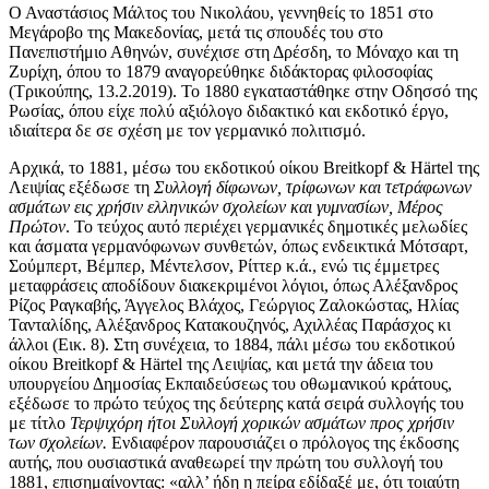
Ο Αναστάσιος Μάλτος του Νικολάου, γεννηθείς το 1851 στο
Μεγάροβο της Μακεδονίας, μετά τις σπουδές του στο
Πανεπιστήμιο Αθηνών, συνέχισε στη Δρέσδη, το Μόναχο και τη
Ζυρίχη, όπου το 1879 αναγορεύθηκε διδάκτορας φιλοσοφίας
(Τρικούπης, 13.2.2019). Το 1880 εγκαταστάθηκε στην Οδησσό της
Ρωσίας, όπου είχε πολύ αξιόλογο διδακτικό και εκδοτικό έργο,
ιδιαίτερα δε σε σχέση με τον γερμανικό πολιτισμό.
Αρχικά, το 1881, μέσω του εκδοτικού οίκου Breitkopf & Härtel της
Λειψίας εξέδωσε τη
Συλλογή δίφωνων, τρίφωνων και τετράφωνων
ασμάτων εις χρήσιν ελληνικών σχολείων και γυμνασίων, Μέρος
Πρώτον
. Το τεύχος αυτό περιέχει γερμανικές δημοτικές μελωδίες
και άσματα γερμανόφωνων συνθετών, όπως ενδεικτικά Μότσαρτ,
Σούμπερτ, Βέμπερ, Μέντελσον, Ρίττερ κ.ά., ενώ τις έμμετρες
μεταφράσεις αποδίδουν διακεκριμένοι λόγιοι, όπως Αλέξανδρος
Ρίζος Ραγκαβής, Άγγελος Βλάχος, Γεώργιος Ζαλοκώστας, Ηλίας
Τανταλίδης, Αλέξανδρος Κατακουζηνός, Αχιλλέας Παράσχος κι
άλλοι (Εικ. 8). Στη συνέχεια, το 1884, πάλι μέσω του εκδοτικού
οίκου Breitkopf & Härtel της Λειψίας, και μετά την άδεια του
υπουργείου Δημοσίας Εκπαιδεύσεως του οθωμανικού κράτους,
εξέδωσε το πρώτο τεύχος της δεύτερης κατά σειρά συλλογής του
με τίτλο
Τερψιχόρη ήτοι
Συλλογή χορικών ασμάτων προς χρήσιν
των σχολείων.
Ενδιαφέρον παρουσιάζει ο πρόλογος της έκδοσης
αυτής, που ουσιαστικά αναθεωρεί την πρώτη του συλλογή του
1881, επισημαίνοντας: «αλλ’ ήδη η πείρα εδίδαξέ με, ότι τοιαύτη