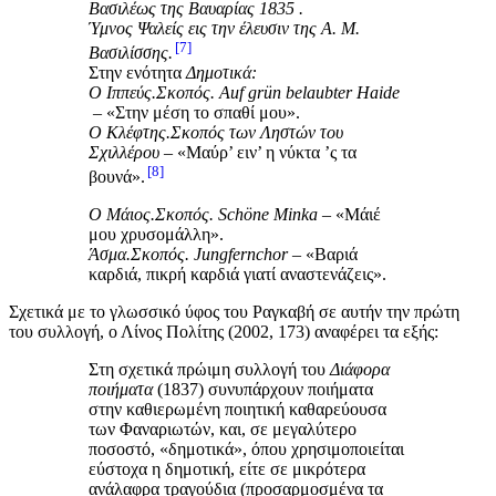
Βασιλέως της Βαυαρίας 1835 .
Ύμνος Ψαλείς εις την έλευσιν της Α. Μ.
7
Βασιλίσσης.
Στην ενότητα
Δημοτικά:
Ο Ιππεύς.Σκοπός. Auf grün belaubter Haide
– «Στην μέση το σπαθί μου».
Ο Κλέφτης.Σκοπός των Ληστών του
Σχιλλέρου
– «Μαύρ’ ειν’ η νύκτα ’ς τα
8
βουνά».
Ο Μάιος.
Σκοπός.
Sch
ö
ne
Minka
– «Μάιέ
μου χρυσομάλλη».
Άσμα.
Σκοπός.
Jungfernchor
– «Βαριά
καρδιά, πικρή καρδιά γιατί αναστενάζεις».
Σχετικά με το γλωσσικό ύφος του Ραγκαβή σε αυτήν την πρώτη
του συλλογή, ο Λίνος Πολίτης (2002, 173) αναφέρει τα εξής:
Στη σχετικά πρώιμη συλλογή του
Διάφορα
ποιήματα
(1837) συνυπάρχουν ποιήματα
στην καθιερωμένη ποιητική καθαρεύουσα
των Φαναριωτών, και, σε μεγαλύτερο
ποσοστό, «δημοτικά», όπου χρησιμοποιείται
εύστοχα η δημοτική, είτε σε μικρότερα
ανάλαφρα τραγούδια (προσαρμοσμένα τα