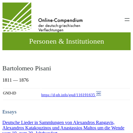
Direkt
zum
Inhalt
wechseln
Personen & Institutionen
Bartolomeo Pisani
1811 — 1876
GND-ID
https://d-nb.info/gnd/116191635
Essays
Deutsche Lieder in Sammlungen von Alexandros Rangavis,
Alexandros Katakouzinos und Anastassios Maltos um die Wende