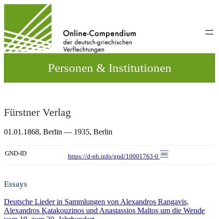
Direkt
zum
Inhalt
wechseln
Personen & Institutionen
Fürstner Verlag
01.01.1868,
Berlin
— 1935,
Berlin
GND-ID
https://d-nb.info/gnd/10001763-0
Essays
Deutsche Lieder in Sammlungen von Alexandros Rangavis,
Alexandros Katakouzinos und Anastassios Maltos um die Wende