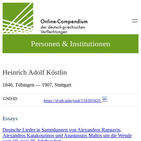
Direkt
zum
Inhalt
wechseln
Personen & Institutionen
Heinrich Adolf Köstlin
1846,
Tübingen
— 1907,
Stuttgart
GND-ID
https://d-nb.info/gnd/116301635
Essays
Deutsche Lieder in Sammlungen von Alexandros Rangavis,
Alexandros Katakouzinos und Anastassios Maltos um die Wende