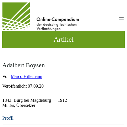
Direkt
zum
Inhalt
wechseln
Artikel
Adalbert Boysen
Von
Marco Hillemann
Veröffentlicht 07.09.20
1843,
Burg bei Magdeburg
— 1912
Militär
Übersetzer
Profil