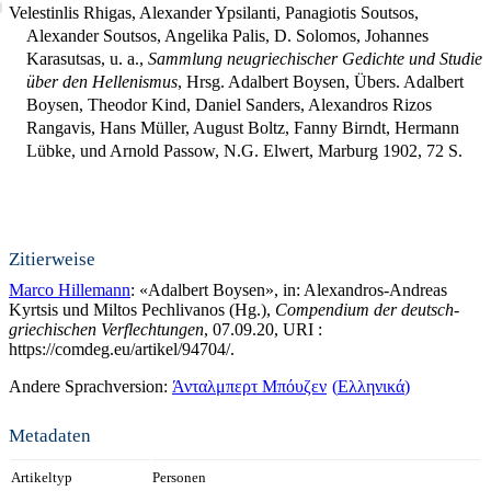
Velestinlis Rhigas, Alexander Ypsilanti, Panagiotis Soutsos,
Alexander Soutsos, Angelika Palis, D. Solomos, Johannes
Karasutsas, u. a.,
Sammlung neugriechischer Gedichte und Studie
über den Hellenismus
, Hrsg. Adalbert Boysen, Übers. Adalbert
Boysen, Theodor Kind, Daniel Sanders, Alexandros Rizos
Rangavis, Hans Müller, August Boltz, Fanny Birndt, Hermann
Lübke, und Arnold Passow, N.G. Elwert, Marburg 1902,
72
S.
Zitierweise
Marco Hillemann
: «Adalbert Boysen», in: Alexandros-Andreas
Kyrtsis und Miltos Pechlivanos (Hg.),
Compendium der deutsch-
griechischen Verflechtungen
, 07.09.20, URI :
https://comdeg.eu/artikel/94704/.
Andere Sprachversion:
Άνταλμπερτ Μπόυζεν
Ελληνικά
Metadaten
Artikeltyp
Personen