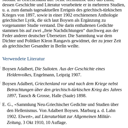
dessen Geschichte und Literatur verarbeitete er in mehreren Studien,
u. a. zum damals tagesaktuellen Ereignis des griechisch-türkischen
Krieges von 1897, sowie in einer 1902 erschienenen Anthologie
griechischer Lyrik, die sich laut Boysen als Ergänzung zu
vorgenannter Studie verstand. Die darin enthaltenen Gedichte
stammen bis auf zwei „freie Nachdichtungen“ durchweg aus der
Feder anderer deutscher Übersetzer. Die Sammlung war dem
Dichter und Politiker Kleon Rangavis gewidmet, der zu jener Zeit
als griechischer Gesandter in Berlin weilte.
Verwendete Literatur
Boysen Adalbert,
Die Sulioten. Aus der Geschichte eines
Heldenvolkes
, Engelmann, Leipzig 1907.
Boysen Adalbert,
Griechenland vor und nach dem Kriege nebst
Betrachtungen über den griechisch-türkischen Krieg des Jahres
1897
, Tausch & Grosse, Halle (Saale) 1898.
E. G., «Sammlung Neu-Griechischer Gedichte und Studien über
den Hellenismus. Von Adalbert Boysen. Marburg a. d. Lahn
1902. Elwert», auf
Literaturblatt zur Allgemeinen Militär-
Zeitung
, 3 Okt 1910, 10 Auflage.