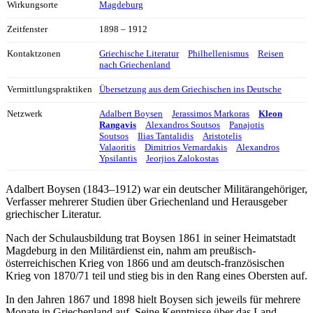
Wirkungsorte
Magdeburg
Zeitfenster
1898 – 1912
Kontaktzonen
Griechische Literatur
Philhellenismus
Reisen
nach Griechenland
Vermittlungspraktiken
Übersetzung aus dem Griechischen ins Deutsche
Netzwerk
Adalbert Boysen
Jerassimos Markoras
Kleon
Rangavis
Alexandros Soutsos
Panajotis
Soutsos
Ilias Tantalidis
Aristotelis
Valaoritis
Dimitrios Vernardakis
Alexandros
Ypsilantis
Jeorjios Zalokostas
Adalbert Boysen (1843–1912) war ein deutscher Militärangehöriger,
Verfasser mehrerer Studien über Griechenland und Herausgeber
griechischer Literatur.
Nach der Schulausbildung trat Boysen 1861 in seiner Heimatstadt
Magdeburg in den Militärdienst ein, nahm am preußisch-
österreichischen Krieg von 1866 und am deutsch-französischen
Krieg von 1870/71 teil und stieg bis in den Rang eines Obersten auf.
In den Jahren 1867 und 1898 hielt Boysen sich jeweils für mehrere
Monate in Griechenland auf. Seine Kenntnisse über das Land,