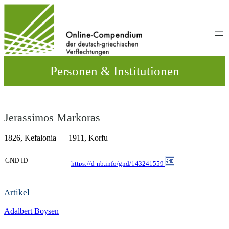
Direkt
zum
Inhalt
wechseln
Personen & Institutionen
Jerassimos Markoras
1826,
Kefalonia
— 1911,
Korfu
GND-ID
https://d-nb.info/gnd/143241559
Artikel
Adalbert Boysen