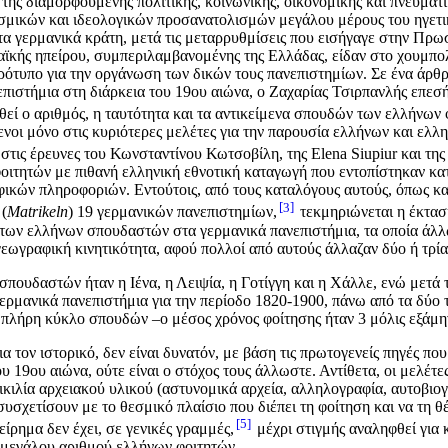
ς διαμορφούμενης πολιτικής, κοινωνικής, οικονομικής και πνευματικ
ισμικών και ιδεολογικών προσανατολισμών μεγάλου μέρους του ηγετικ
α γερμανικά κράτη, μετά τις μεταρρυθμίσεις που εισήγαγε στην Πρωσ
κής ηπείρου, συμπεριλαμβανομένης της Ελλάδας, είδαν στο χουμπολν
ρότυπο για την οργάνωση των δικών τους πανεπιστημίων. Σε ένα άρθ
πιστήμια στη διάρκεια του 19ου αιώνα, ο Ζαχαρίας Τσιρπανλής επεσή
εί ο αριθμός, η ταυτότητα και τα αντικείμενα σπουδών των ελλήνων 
νοι μόνο στις κυριότερες μελέτες για την παρουσία ελλήνων και ε
 στις έρευνες του Κωνσταντίνου Κωτσοβίλη, της Elena Siupiur και της
φοιτητών με πιθανή ελληνική εθνοτική καταγωγή που εντοπίστηκαν κα
ικών πληροφοριών. Εντούτοις, από τους καταλόγους αυτούς, όπως κα
3
 (
Matrikeln
) 19 γερμανικών πανεπιστημίων,
τεκμηριώνεται η έκταση
 των ελλήνων σπουδαστών στα γερμανικά πανεπιστήμια, τα οποία άλλ
 γεωγραφική κινητικότητα, αφού πολλοί από αυτούς άλλαζαν δύο ή τρί
ουδαστών ήταν η Ιένα, η Λειψία, η Γοτίγγη και η Χάλλε, ενώ μετά τ
ερμανικά πανεπιστήμια για την περίοδο 1820-1900, πάνω από τα δύο 
 πλήρη κύκλο σπουδών –ο μέσος χρόνος φοίτησης ήταν 3 μόλις εξάμην
 τον ιστορικό, δεν είναι δυνατόν, με βάση τις πρωτογενείς πηγές πο
υ 19ου αιώνα, ούτε είναι ο στόχος τους άλλωστε. Αντίθετα, οι μελέτ
οικιλία αρχειακού υλικού (αστυνομικά αρχεία, αλληλογραφία, αυτοβιο
 συσχετίσουν με το θεσμικό πλαίσιο που διέπει τη φοίτηση και να τη 
5
είρημα δεν έχει, σε γενικές γραμμές,
μέχρι στιγμής αναληφθεί για
 μεγάλου αριθμού ελλήνων φοιτητών.