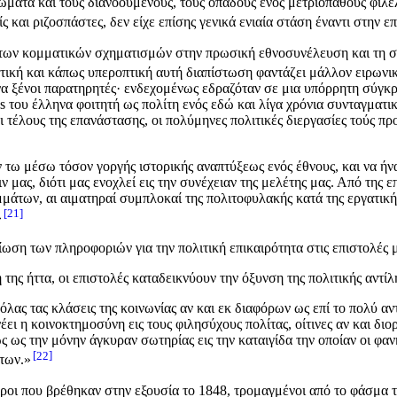
ώματα και τους διανοούμενους, τους οπαδούς ενός μετριοπαθούς φιλ
και ριζοσπάστες, δεν είχε επίσης γενικά ενιαία στάση έναντι στην 
α των κομματικών σχηματισμών στην πρωσική εθνοσυνέλευση και τη 
ή και κάπως υπεροπτική αυτή διαπίστωση φαντάζει μάλλον ειρωνική γ
να ξένοι παρατηρητές· ενδεχομένως εδραζόταν σε μια υπόρρητη σύγκρ
us του έλληνα φοιτητή ως πολίτη ενός εδώ και λίγα χρόνια συνταγμα
 τέλους της επανάστασης, οι πολύμηνες πολιτικές διεργασίες τούς πρ
 εν τω μέσω τόσον γοργής ιστορικής αναπτύξεως ενός έθνους, και να 
 μας, διότι μας ενοχλεί εις την συνέχειαν της μελέτης μας. Από της
άτων, αι αιματηραί συμπλοκαί της πολιτοφυλακής κατά της εργατική
21
»
ίωση των πληροφοριών για την πολιτική επικαιρότητα στις επιστολές μ
της ήττα, οι επιστολές καταδεικνύουν την όξυνση της πολιτικής αντί
όλας τας κλάσεις της κοινωνίας αν και εκ διαφόρων ως επί το πολύ αν
νέει η κοινοκτημοσύνη εις τους φιλησύχους πολίτας, οίτινες αν και δ
ως την μόνην άγκυραν σωτηρίας εις την καταιγίδα την οποίαν οι φα
22
 των.»
εροι που βρέθηκαν στην εξουσία το 1848, τρομαγμένοι από το φάσμα