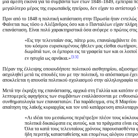
μια άμεση εικόνα για τα συμβάντα των ετών 1848–1849, εμπειρία πο
μεγαλύτερο μέρος της ευρωπαϊκής ηπείρου, δεν είχαν το αντίστοιχό
Πριν από το 1848 η πολιτική κατάσταση στην Πρωσία ήταν εντελώς 
Φαίνεται πως τόσο ο Αλέξανδρος όσο και ο Πανταλέων είχαν πλήρη α
επανάσταση. Είναι πολύ χαρακτηριστικά όσα ανέφερε ο πρώτος στις
«Εις την τελευταίαν σας, πάτερ μου, επαναλαμβάνετε ότ
του κόσμου ευρισκομένους ήθελεν μας είσθαι σωτήριον, ε
δωμάτιά των, οι έμποροι εις τα γραφεία των και οι λοιπο
13
εν ησυχία ως αρνάκια.»
Πέραν της έλλειψης οποιουδήποτε πολιτικού αισθητηρίου, αξιοσημεί
ασχοληθεί μετά τις σπουδές του με την πολιτική, το απόσπασμα έχει
αποκλείεται η απουσία πολιτικού σχολιασμού στην αλληλογραφία να
Μετά την έκρηξη της επανάστασης, αρχικά στη Γαλλία και κατόπιν σ
λεπτομερείς αφηγήσεις των συμβάντων εναλλάσσονται με ενθουσιώδ
συνθηματολογία των επαναστατών. Για παράδειγμα, στις 8 Μαρτίου 
απαίτηση της λαϊκής κυριαρχίας και τον υπό κατάρρευση απολυταρχισ
«Αι ιδέαι του μεσαίωνος περιέτρεξον πλέον τους κύκλου
πολιτικά δικαιώματα εις αυτούς, και τα πράγματα είναι 
Όλα τα κατά τους τελευταίους χρόνους παρουσιασθέντα φα
ήδη περιττής κατασταθείσης και επομένως αλόγου επιτροπ