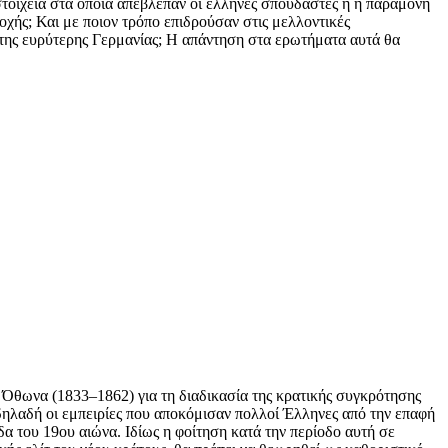
στοιχεία στα οποία απέβλεπαν οι έλληνες σπουδαστές ή η παραμονή
χής; Και με ποιον τρόπο επιδρούσαν στις μελλοντικές
ν της ευρύτερης Γερμανίας; Η απάντηση στα ερωτήματα αυτά θα
 Όθωνα (1833–1862) για τη διαδικασία της κρατικής συγκρότησης
 δηλαδή οι εμπειρίες που αποκόμισαν πολλοί Έλληνες από την επαφή
α του 19ου αιώνα. Ιδίως η φοίτηση κατά την περίοδο αυτή σε