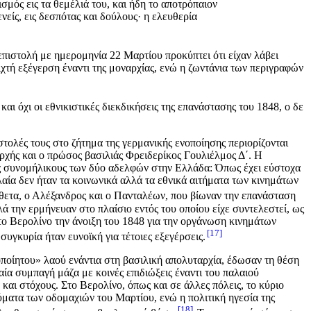
σμός εις τα θεμέλιά του, και ήδη το αποτρόπαιον
νείς, εις δεσπότας και δούλους· η ελευθερία
πιστολή με ημερομηνία 22 Μαρτίου προκύπτει ότι είχαν λάβει
τή εξέγερση έναντι της μοναρχίας, ενώ η ζωντάνια των περιγραφών
 όχι οι εθνικιστικές διεκδικήσεις της επανάστασης του 1848, ο δε
ολές τους στο ζήτημα της γερμανικής ενοποίησης περιορίζονται
ρχής και ο πρώσος βασιλιάς Φρειδερίκος Γουλιέλμος Δ΄. Η
υς συνομήλικους των δύο αδελφών στην Ελλάδα: Όπως έχει εύστοχα
αία δεν ήταν τα κοινωνικά αλλά τα εθνικά αιτήματα των κινημάτων
θετα, ο Αλέξανδρος και ο Πανταλέων, που βίωναν την επανάσταση
λλά την ερμήνευαν στο πλαίσιο εντός του οποίου είχε συντελεστεί, ως
στο Βερολίνο την άνοιξη του 1848 για την οργάνωση κινημάτων
17
υγκυρία ήταν ευνοϊκή για τέτοιες εξεγέρσεις.
οποίητου» λαού ενάντια στη βασιλική απολυταρχία, έδωσαν τη θέση
ία συμπαγή μάζα με κοινές επιδιώξεις έναντι του παλαιού
και στόχους. Στο Βερολίνο, όπως και σε άλλες πόλεις, το κύριο
θύματα των οδομαχιών του Μαρτίου, ενώ η πολιτική ηγεσία της
18