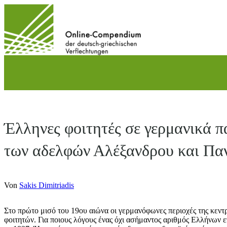
Direkt
zum
Inhalt
wechseln
Έλληνες φοιτητές σε γερμανικά π
των αδελφών Αλέξανδρου και Πα
Von
Sakis Dimitriadis
Στο πρώτο μισό του 19ου αιώνα οι γερμανόφωνες περιοχές της κεν
φοιτητών. Για ποιους λόγους ένας όχι ασήμαντος αριθμός Ελλήνων 