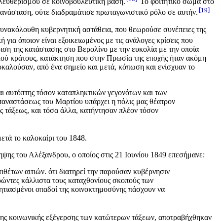
ελευθερισμού σε κοινοβουλευτική βάση.
Το φοιτητικό σώμα στο
19
επανάσταση, ούτε διαδραμάτισε πρωταγωνιστικό ρόλο σε αυτήν.
συνακόλουθη κυβερνητική αστάθεια, που θεωρούσε συνέπειες της
ια όποιον είναι εξοικειωμένος με τις ανάλογες κρίσεις που
ιση της κατάστασης στο Βερολίνο με την ευκολία με την οποία
τικού κράτους, κατάκτηση που στην Πρωσία της εποχής ήταν ακόμη
οκαλούσαν, από ένα σημείο και μετά, κόπωση και ενίσχυαν το
ήναι αυτόπτης τόσον καταπληκτικών γεγονότων και των
 επαναστάσεως του Μαρτίου υπάρχει η πόλις μας θέατρον
ς τάξεως, και τόσα άλλα, κατήντησαν πλέον τόσον
ετά το καλοκαίρι του 1848.
ληψης του Αλέξανδρου, ο οποίος στις 21 Ιουνίου 1849 επεσήμανε:
τιθέτων αιτιών. ότι διατηρεί την παρούσαν κυβέρνησιν
ιορώντες κάλλιστα τους καταχθονίους σκοπούς των
νητιασμένοι οπαδοί της κοινοκτημοσύνης πάσχουν να
 της κοινωνικής εξέγερσης των κατώτερων τάξεων, αποτραβήχθηκαν