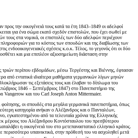
ν προς την οικογένειά τους κατά τα έτη 1843–1849 οι αδελφοί
ιται για ένα σώμα εκατό σχεδόν επιστολών, που έχει σωθεί με
ών τους στα νομικά, οι επιστολές των δύο αδελφών περιέχουν
 πληροφοριών για το κόστος των σπουδών και της διαβίωσης των
ις ενδοοικογενειακές σχέσεις κ.ο.κ. Τέλος, το γεγονός ότι οι δύο
οσθέτει και μια επιπλέον αξιοσημείωτη διάσταση στην
ς τριών περίπου εβδομάδων, μέσω Τεργέστης και Βιέννης, έφτασαν
ρα από εντατικά ιδιαίτερα μαθήματα γερμανικών λίγων μηνών
λοκλήρωσαν τις εξετάσεις τους και έλαβαν το δίπλωμα του
κτώβριος 1846 – Σεπτέμβριος 1847) στο Πανεπιστήμιο της
 Vangerow και του Carl Joseph Anton Mittermaier.
 φοίτησης, οι σπουδές στα μεγάλα γερμανικά πανεπιστήμια, όπως
δεύτερη κατηγορία ανήκαν ο Αλέξανδρος και ο Πανταλέων,
ο, εγκατεστημένου από τα τελευταία χρόνια της Ελληνικής
 εκ μέρους του Αλέξανδρου Κοντόσταυλου του πρεσβύτερου
ταλάβει η οικογένειά του στο μετεπαναστατικό ελληνικό κράτος.
ε περισσότερο υπαινικτικά, στην πρόθεσή του να ασχοληθεί μετά