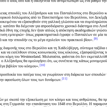
 τόσο ο ίδιος όσο και η οικογένειά του αντιμετώπιζαν ως ένα βαθμό τ
ιάρκειας σπουδές του Αλέξανδρου και του Πανταλέοντος στο Βερολίνο
τορικού διπλώματος από το Πανεπιστήμιο του Βερολίνου, τον Δεκέμβ
προκειμένου να εξασκηθούν στη γαλλική γλώσσα και να συμπληρώσου
 κατόπιν θα διέμεναν για απροσδιόριστο χρονικό διάστημα στο Λονδίν
ϊκά έθνη της εποχής δεν ήταν απλώς η απόκτηση ακαδημαϊκών γνώσεω
ευση εμπειριών· όπως χαρακτηριστικά έγραψε ο Πανταλέων σε μία πε
9
 και την σπουδήν εις το μέγα σχολείον του πρακτικού βίου».
ης διαμονής τους στο Βερολίνο και τη Χαϊδελβέργη, σύντομα ταξίδια 
αι να εισέλθουν στους κοινωνικούς τους κύκλους, εξασφαλίζοντας το
ου κόμη του Westmorland. Μολαταύτα, φαίνεται ότι δεν εκμεταλλεύθη
, ο Αλέξανδρος θα ομολογήσει ότι, ως συνέπεια της κάπως μονομερο
10
έγα βιβλίον του κόσμου».
 προσδοκία του πατέρα τους να γνωρίσουν στη διάρκεια των σπουδών 
11
 την αφοσίωση όλων τους των δυνάμεων.
ν με σκοπό την εξοικείωση με τον κόσμο και τους ανθρώπους, θα πρ
υς στη Γερμανία: την επανάσταση του 1848 στο Βερολίνο. Η παραμον