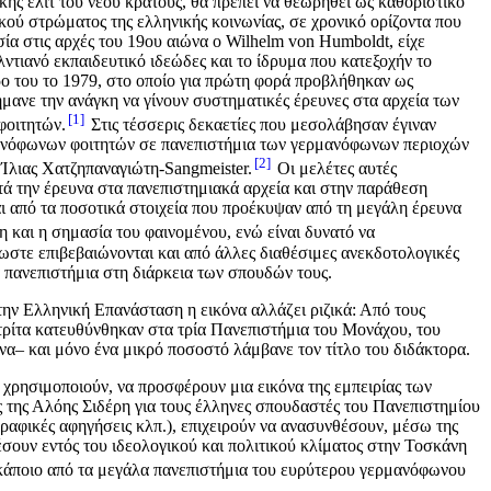
ής ελίτ του νέου κράτους, θα πρέπει να θεωρηθεί ως καθοριστικό
ού στρώματος της ελληνικής κοινωνίας, σε χρονικό ορίζοντα που
ία στις αρχές του 19ου αιώνα ο Wilhelm von Humboldt, είχε
τιανό εκπαιδευτικό ιδεώδες και το ίδρυμα που κατεξοχήν το
ρο του το 1979, στο οποίο για πρώτη φορά προβλήθηκαν ως
μανε την ανάγκη να γίνουν συστηματικές έρευνες στα αρχεία των
1
φοιτητών.
Στις τέσσερις δεκαετίες που μεσολάβησαν έγιναν
λληνόφωνων φοιτητών σε πανεπιστήμια των γερμανόφωνων περιοχών
2
 Ίλιας Χατζηπαναγιώτη-Sangmeister.
Οι μελέτες αυτές
τά την έρευνα στα πανεπιστημιακά αρχεία και στην παράθεση
ι από τα ποσοτικά στοιχεία που προέκυψαν από τη μεγάλη έρευνα
 και η σημασία του φαινομένου, ενώ είναι δυνατό να
ωστε επιβεβαιώνονται και από άλλες διαθέσιμες ανεκδοτολογικές
α πανεπιστήμια στη διάρκεια των σπουδών τους.
ην Ελληνική Επανάσταση η εικόνα αλλάζει ριζικά: Από τους
τρίτα κατευθύνθηκαν στα τρία Πανεπιστήμια του Μονάχου, του
α– και μόνο ένα μικρό ποσοστό λάμβανε τον τίτλο του διδάκτορα.
υ χρησιμοποιούν, να προσφέρουν μια εικόνα της εμπειρίας των
ες της Αλόης Σιδέρη για τους έλληνες σπουδαστές του Πανεπιστημίου
γραφικές αφηγήσεις κλπ.), επιχειρούν να ανασυνθέσουν, μέσω της
θέσουν εντός του ιδεολογικού και πολιτικού κλίματος στην Τοσκάνη
 κάποιο από τα μεγάλα πανεπιστήμια του ευρύτερου γερμανόφωνου