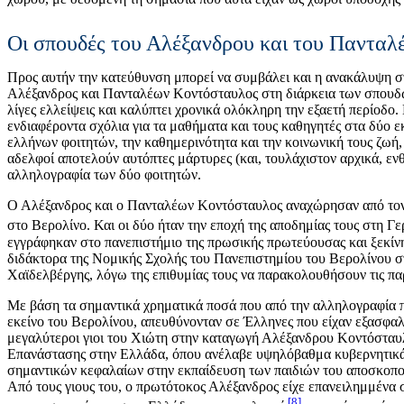
Οι σπουδές του Αλέξανδρου και του Πανταλ
Προς αυτήν την κατεύθυνση μπορεί να συμβάλει και η ανακάλυψη σ
Αλέξανδρος και Πανταλέων Κοντόσταυλος στη διάρκεια των σπουδών
λίγες ελλείψεις και καλύπτει χρονικά ολόκληρη την εξαετή περίοδο
ενδιαφέροντα σχόλια για τα μαθήματα και τους καθηγητές στα δύο 
ελλήνων φοιτητών, την καθημερινότητα και την κοινωνική τους ζωή, τ
αδελφοί αποτελούν αυτόπτες μάρτυρες (και, τουλάχιστον αρχικά, ε
αλληλογραφία των δύο φοιτητών.
Ο Αλέξανδρος και ο Πανταλέων Κοντόσταυλος αναχώρησαν από τον Π
στο Βερολίνο. Και οι δύο ήταν την εποχή της αποδημίας τους στη Γερ
εγγράφηκαν στο πανεπιστήμιο της πρωσικής πρωτεύουσας και ξεκίν
διδάκτορα της Νομικής Σχολής του Πανεπιστημίου του Βερολίνου στ
Χαϊδελβέργης, λόγω της επιθυμίας τους να παρακολουθήσουν τις πα
Με βάση τα σημαντικά χρηματικά ποσά που από την αλληλογραφία πρ
εκείνο του Βερολίνου, απευθύνονταν σε Έλληνες που είχαν εξασφαλ
μεγαλύτεροι γιοι του Χιώτη στην καταγωγή Αλέξανδρου Κοντόσταυλ
Επανάστασης στην Ελλάδα, όπου ανέλαβε υψηλόβαθμα κυβερνητικά 
σημαντικών κεφαλαίων στην εκπαίδευση των παιδιών του αποσκοπούσ
Από τους γιους του, ο πρωτότοκος Αλέξανδρος είχε επανειλημμένα 
8