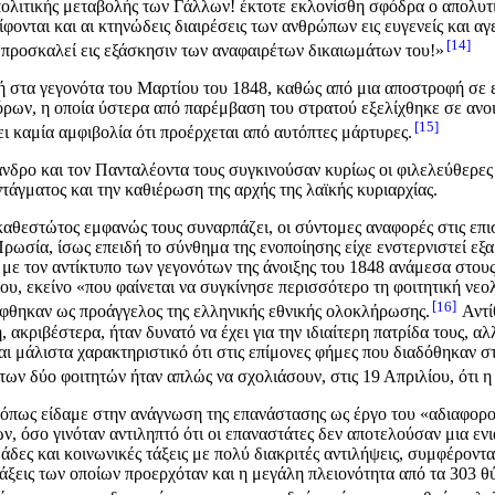
πολιτικής μεταβολής των Γάλλων! έκτοτε εκλονίσθη σφόδρα ο απολυτι
ονται και αι κτηνώδεις διαιρέσεις των ανθρώπων εις ευγενείς και αγε
14
 προσκαλεί εις εξάσκησιν των αναφαιρέτων δικαιωμάτων του!»
ή στα γεγονότα του Μαρτίου του 1848, καθώς από μια αποστροφή σε ε
ων, η οποία ύστερα από παρέμβαση του στρατού εξελίχθηκε σε ανοιχ
15
 καμία αμφιβολία ότι προέρχεται από αυτόπτες μάρτυρες.
ρο και τον Πανταλέοντα τους συγκινούσαν κυρίως οι φιλελεύθερες και
άγματος και την καθιέρωση της αρχής της λαϊκής κυριαρχίας.
θεστώτος εμφανώς τους συναρπάζει, οι σύντομες αναφορές στις επιστ
ρωσία, ίσως επειδή το σύνθημα της ενοποίησης είχε ενστερνιστεί εξα
 με τον αντίκτυπο των γεγονότων της άνοιξης του 1848 ανάμεσα στο
υ, εκείνο «που φαίνεται να συγκίνησε περισσότερο τη φοιτητική νεολ
16
ήφθηκαν ως προάγγελος της ελληνικής εθνικής ολοκλήρωσης.
Αντί
 ακριβέστερα, ήταν δυνατό να έχει για την ιδιαίτερη πατρίδα τους, α
ναι μάλιστα χαρακτηριστικό ότι στις επίμονες φήμες που διαδόθηκαν 
ν δύο φοιτητών ήταν απλώς να σχολιάσουν, στις 19 Απριλίου, ότι η σ
αν όπως είδαμε στην ανάγνωση της επανάστασης ως έργο του «αδιαφορ
 όσο γινόταν αντιληπτό ότι οι επαναστάτες δεν αποτελούσαν μια ενια
ες και κοινωνικές τάξεις με πολύ διακριτές αντιλήψεις, συμφέροντα 
 τάξεις των οποίων προερχόταν και η μεγάλη πλειονότητα από τα 303 