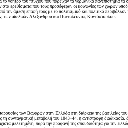
 το γόητρο του πτυχίου που παρείχαν τα γερμανικά πανεπιστήμια τα 
ν στα ερεθίσματα που τους προσέφεραν οι κοινωνίες των χωρών υποδο
από την άμεση επαφή τους με το πολιτισμικό και πολιτικό περιβάλλο
τών, των αδελφών Αλέξανδρου και Πανταλέοντος Κοντόσταυλου.
 παρουσίας των Βαυαρών στην Ελλάδα στη διάρκεια της βασιλείας του
ως τη συνταγματική μεταβολή του 1843–44, η αντίστροφη διαδικασία,
χιστα μελετημένη, παρά την προφανή της σπουδαιότητα για την Ελλάδ