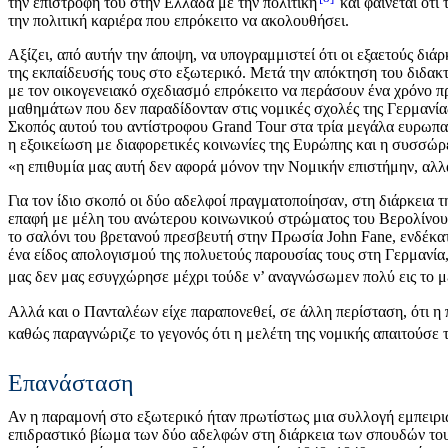
την επιστροφή του στην Ελλάδα με την πολιτική
και φαίνεται ότι
την πολιτική καριέρα που επρόκειτο να ακολουθήσει.
Αξίζει, από αυτήν την άποψη, να υπογραμμιστεί ότι οι εξαετούς δ
της εκπαίδευσής τους στο εξωτερικό. Μετά την απόκτηση του διδακ
με τον οικογενειακό σχεδιασμό επρόκειτο να περάσουν ένα χρόνο 
μαθημάτων που δεν παραδίδονταν στις νομικές σχολές της Γερμανίας·
Σκοπός αυτού του αντίστροφου Grand Tour στα τρία μεγάλα ευρωπα
η εξοικείωση με διαφορετικές κοινωνίες της Ευρώπης και η συσσώρ
«η επιθυμία μας αυτή δεν αφορά μόνον την Νομικήν επιστήμην, αλλά
Για τον ίδιο σκοπό οι δύο αδελφοί πραγματοποίησαν, στη διάρκεια τ
επαφή με μέλη του ανώτερου κοινωνικού στρώματος του Βερολίνου κ
το σαλόνι του βρετανού πρεσβευτή στην Πρωσία John Fane, ενδέκατ
ένα είδος απολογισμού της πολυετούς παρουσίας τους στη Γερμανία
μας δεν μας εσυγχώρησε μέχρι τούδε ν’ αναγνώσωμεν πολύ εις το μ
Αλλά και ο Πανταλέων είχε παραπονεθεί, σε άλλη περίσταση, ότι η
καθώς παραγνώριζε το γεγονός ότι η μελέτη της νομικής απαιτούσε
Επανάσταση
Αν η παραμονή στο εξωτερικό ήταν πρωτίστως μια συλλογή εμπειριώ
επιδραστικό βίωμα των δύο αδελφών στη διάρκεια των σπουδών το