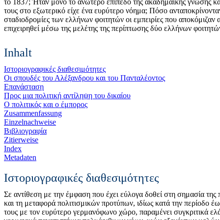
το 1837; Ήταν μόνο το ανώτερο επίπεδο της ακαδημαϊκής γνώσης και
τους στο εξωτερικό είχε ένα ευρύτερο νόημα; Πόσο ανταποκρίνοντα
σταδιοδρομίες των ελλήνων φοιτητών οι εμπειρίες που αποκόμιζαν 
επιχειρηθεί μέσω της μελέτης της περίπτωσης δύο ελλήνων φοιτη
Inhalt
Ιστοριογραφικές διαθεσιμότητες
Οι σπουδές του Αλέξανδρου και του Πανταλέοντος
Επανάσταση
Προς μια πολιτική αντίληψη του δικαίου
Ο πολιτικός και ο έμπορος
Zusammenfassung
Einzelnachweise
Βιβλιογραφία
Zitierweise
Index
Metadaten
Ιστοριογραφικές διαθεσιμότητες
Σε αντίθεση με την έμφαση που έχει εύλογα δοθεί στη σημασία της
και τη μεταφορά πολιτισμικών προτύπων, ιδίως κατά την περίοδο έ
τους με τον ευρύτερο γερμανόφωνο χώρο, παραμένει συγκριτικά ελά