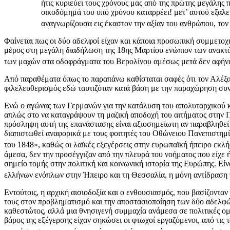
ήτις κυριεύει τους χρόνους μας από της πρώτης μεγάλης 
οικοδόμημά του υπό χρόνου καταρρέει! μετ’ αυτού εξαλείφ
αναγνωρίζουσα εις έκαστον την αξίαν του ανθρώπου, τον
Φαίνεται πως οι δύο αδελφοί είχαν και κάποια προσωπική συμμετοχ
μέρος στη μεγάλη διαδήλωση της 18ης Μαρτίου ενώπιον των ανακτόρ
των μαχών στα οδοφράγματα του Βερολίνου αμέσως μετά δεν αφήνει
Από παραθέματα όπως το παραπάνω καθίσταται σαφές ότι τον Αλέξανδ
φιλελευθερισμός εδώ ταυτιζόταν κατά βάση με την παραχώρηση συντ
Ενώ ο αγώνας των Γερμανών για την κατάλυση του απολυταρχικού κα
απλώς στο να καταγράψουν τη μαζική αποδοχή του αιτήματος στην Π
πρόσληψη αυτή της επανάστασης είναι αξιοσημείωτη αν παραβληθεί
διαπιστωθεί αναφορικά με τους φοιτητές του Οθώνειου Πανεπιστημίο
του 1848», καθώς οι λαϊκές εξεγέρσεις στην ευρωπαϊκή ήπειρο εκλ
άμεσα, δεν την προσέγγιζαν από την πλευρά του νοήματος που είχε ή,
σημείο τομής στην πολιτική και κοινωνική ιστορία της Ευρώπης. Εί
ελλήνων ενόπλων στην Ήπειρο και τη Θεσσαλία, η μόνη αντίδραση τω
Εντούτοις, η αρχική αισιοδοξία και ο ενθουσιασμός, που βασίζοντ
τους στον προβληματισμό και την αποστασιοποίηση των δύο αδελφών,
καθεστώτος, αλλά μια θνησιγενή συμμαχία ανάμεσα σε πολιτικές ομάδ
βάρος της εξέγερσης είχαν σηκώσει οι φτωχοί εργαζόμενοι, από τις