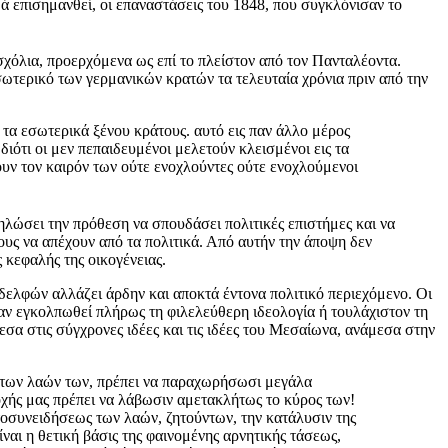
θά επισημανθεί, οι επαναστάσεις του 1848, που συγκλόνισαν το
χόλια, προερχόμενα ως επί το πλείστον από τον Πανταλέοντα.
σωτερικό των γερμανικών κρατών τα τελευταία χρόνια πριν από την
 τα εσωτερικά ξένου κράτους. αυτό εις παν άλλο μέρος
ιότι οι μεν πεπαιδευμένοι μελετούν κλεισμένοι εις τα
γουν τον καιρόν των ούτε ενοχλούντες ούτε ενοχλούμενοι
ηλώσει την πρόθεση να σπουδάσει πολιτικές επιστήμες και να
τους να απέχουν από τα πολιτικά. Από αυτήν την άποψη δεν
 κεφαλής της οικογένειας.
δελφών αλλάζει άρδην και αποκτά έντονα πολιτικό περιεχόμενο. Οι
αν εγκολπωθεί πλήρως τη φιλελεύθερη ιδεολογία ή τουλάχιστον τη
σα στις σύγχρονες ιδέες και τις ιδέες του Μεσαίωνα, ανάμεσα στην
ας των λαών των, πρέπει να παραχωρήσωσι μεγάλα
εποχής μας πρέπει να λάβωσιν αμετακλήτως το κύρος των!
υτοσυνειδήσεως των λαών, ζητούντων, την κατάλυσιν της
ναι η θετική βάσις της φαινομένης αρνητικής τάσεως,