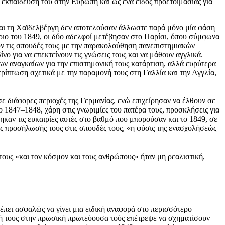
ην εκπαίδευσή του στην Ευρώπη και ως ένα είδος προετοιμασίας για
 και τη Χαϊδελβέργη δεν αποτελούσαν άλλωστε παρά μόνο μία φάση
ριο του 1849, οι δύο αδελφοί μετέβησαν στο Παρίσι, όπου σύμφωνα
ν τις σπουδές τους με την παρακολούθηση πανεπιστημιακών
ο για να επεκτείνουν τις γνώσεις τους και να μάθουν αγγλικά.
ν αναγκαίων για την επιστημονική τους κατάρτιση, αλλά ευρύτερα
ρίπτωση σχετικά με την παραμονή τους στη Γαλλία και την Αγγλία,
σε διάφορες περιοχές της Γερμανίας, ενώ επιχείρησαν να έλθουν σε
 1847–1848, χάρη στις γνωριμίες του πατέρα τους, προσκλήσεις για
καν τις ευκαιρίες αυτές στο βαθμό που μπορούσαν και το 1849, σε
ύς προσήλωσής τους στις σπουδές τους, «η φύσις της ενασχολήσεώς
τους «και τον κόσμον και τους ανθρώπους» ήταν μη ρεαλιστική,
έπει ασφαλώς να γίνει μια ειδική αναφορά στο περισσότερο
ή τους στην πρωσική πρωτεύουσα τούς επέτρεψε να σχηματίσουν