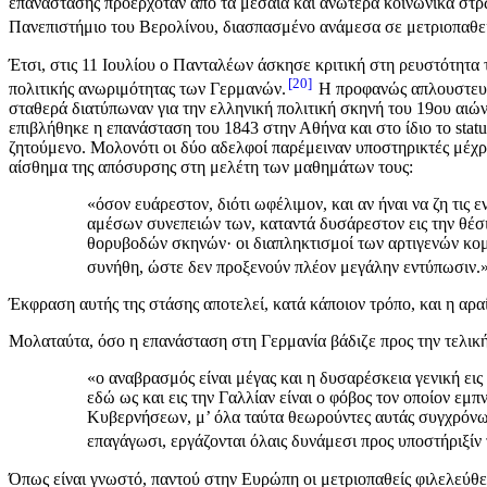
επανάστασης προερχόταν από τα μεσαία και ανώτερα κοινωνικά στρ
Πανεπιστήμιο του Βερολίνου, διασπασμένο ανάμεσα σε μετριοπαθείς 
Έτσι, στις 11 Ιουλίου ο Πανταλέων άσκησε κριτική στη ρευστότητ
20
πολιτικής ανωριμότητας των Γερμανών.
Η προφανώς απλουστευτικ
σταθερά διατύπωναν για την ελληνική πολιτική σκηνή του 19ου αιώ
επιβλήθηκε η επανάσταση του 1843 στην Αθήνα και στο ίδιο το stat
ζητούμενο. Μολονότι οι δύο αδελφοί παρέμειναν υποστηρικτές μέχρι
αίσθημα της απόσυρσης στη μελέτη των μαθημάτων τους:
«όσον ευάρεστον, διότι ωφέλιμον, και αν ήναι να ζη τις
αμέσων συνεπειών των, καταντά δυσάρεστον εις την θέσιν
θορυβοδών σκηνών· οι διαπληκτισμοί των αρτιγενών κομμ
συνήθη, ώστε δεν προξενούν πλέον μεγάλην εντύπωσιν.
Έκφραση αυτής της στάσης αποτελεί, κατά κάποιον τρόπο, και η αρα
Μολαταύτα, όσο η επανάσταση στη Γερμανία βάδιζε προς την τελική 
«ο αναβρασμός είναι μέγας και η δυσαρέσκεια γενική εις 
εδώ ως και εις την Γαλλίαν είναι ο φόβος τον οποίον εμπ
Κυβερνήσεων, μ’ όλα ταύτα θεωρούντες αυτάς συγχρόνως 
επαγάγωσι, εργάζονται όλαις δυνάμεσι προς υποστήριξίν
Όπως είναι γνωστό, παντού στην Ευρώπη οι μετριοπαθείς φιλελεύθ