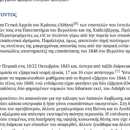
έοντος
6
τα Γενικά Αρχεία του Κράτους (Αθήνα)
των επιστολών που έστειλα
 τους στα Πανεπιστήμια του Βερολίνου και της Χαϊδελβέργης. Πρόκε
. Περιστρεφόμενες ως επί το πλείστον γύρω από την πορεία των σπουδ
εκπαιδευτικά ιδρύματα. Παράλληλα, όμως, αποτελούν πηγή πολύτιμων
ις συνέπειες της μακροχρόνιας απουσίας τους από την πατρική εστία στ
νθουσιώδεις υποστηρικτές) της επανάστασης του 1848 στο Βερολίνο πρ
ειραιά στις 10/22 Οκτωβρίου 1843 και, ύστερα από ταξίδι διάρκεια
7
μανία σε εξαιρετικά νεαρή ηλικία, 17 και 16 ετών αντίστοιχα.
Ύστε
ησαν να παρακολουθούν μαθήματα από το θερινό εξάμηνο του 1844. Ο
ο τέλος του 1849, ενώ ενδιάμεσα είχαν φοιτήσει για δύο εξάμηνα (Ο
ραδόσεις δύο φημισμένων νομικών που δίδασκαν εκεί, του Adolph von
οκύπτει ότι απαιτούνταν για την κάλυψη των δαπανών διαβίωσης και
ίσει κάποια υποτροφία ή ήταν γόνοι ευκατάστατων οικογενειών. Στη 
ου του πρεσβύτερου, άλλοτε μεγαλεμπόρου στη Βιέννη και το Λονδίν
αξιώματα και απέκτησε εκτεταμένη ακίνητη περιουσία. Η επένδυση
ε επομένως στη διατήρηση της υψηλής κοινωνικής θέσης που είχε κα
στη διάρκεια των σπουδών του αναφερθεί, άλλοτε ξεκάθαρα και άλλοτ