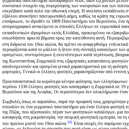
γερμανικά πανεπιστήμια πολυάριθμων νέων, υιών εξεχόντων μελών τη
συστατικό στοιχείο της συγκρότησης των νοοτροπιών και των πολιτ
υπερέβαινε κατά πολύ την οθωνική εποχή. Η ανώτατη εκπαίδευση στ
εξάλλου αποκτήσει πανευρωπαϊκή φήμη, καθώς τα κράτη της ευρωπαϊ
ενσάρκωνε, το ιδρυθέν το 1809 Πανεπιστήμιο του Βερολίνου, ένα π
ιστοριογραφικό αντικείμενο οι σπουδές Ελλήνων σε ευρωπαϊκά πανε
εκπαιδευτικών ιδρυμάτων εκτός Ελλάδας, προκειμένου να εξακριβωθ
οπωσδήποτε αρκετά βήματα προς την κατεύθυνση αυτή. Περιοριζόμε
στη διάρκεια του 19ου αιώνα, θα πρέπει να αναφερθούμε ενδεικτικά
περιορίζονται κατά το μάλλον ή ήττον στη σύνταξη καταλόγων των 
ορισμένων, συντομότερων ή εκτενέστερων κατά περίπτωση, βιογραφ
της Κωνσταντίνας Ζορμπαλά στις εξαμηνιαίες καταστάσεις φοιτητών
αποδεσμευτούν και ορισμένα γενικά χαρακτηριστικά για τη φοίτηση
μαρτυρίες. Γενικά οι έλληνες φοιτητές χαρακτηρίζονταν από έντονη
Προεπαναστατικά τα κυριότερα κέντρα φοίτησης των ελληνόφωνων σπ
περίπου 1330 έλληνες φοιτητές που καταγράφει η Ζορμπαλά σε 19 γ
Βερολίνου και της Λειψίας. Οι περισσότεροι δεν ολοκλήρωναν έναν
Συμβολές όπως οι παραπάνω, παρά την προφανή τους χρησιμότητα για
σπουδών σε ένα γερμανικό πανεπιστήμιο για έναν έλληνα φοιτητή το
της Πίζας, που αξιοποιούν, πέραν των φοιτητικών καταλόγων, μια π
καταφυγής στη μικροϊστορία, την ατομική φοιτητική εμπειρία, να τη
4
του πρώτου μισού του 19ου αιώνα.
Είναι ατυχές ότι παρόμοιο εγχ
χώρου, με δεδομένη τη σημασία που αυτά είχαν ως χώροι υποδοχής