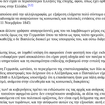
υ δεν είχαν οι περισσότεροι Έλληνες της εποχής, αφού, όπως έχει ορ
12
 τους στην Ελλάδα.
απούσα από την αλληλογραφία, με εξαίρεση ελάχιστα πολύ σύντομα σ
δυναμία να αναγνώσουν τις κοινωνικές και πολιτικές εντάσεις στο ε
 11 Νοεμβρίου 1845:
ι και άλλοτε γράψατε απαγορεύοντές μας του να λαμβάνωμεν μέρος εις
κτός όμως εις την Γερμανίαν όπου τα πάντα ως προς τούτο ηρεμούν, δ
ί καθεξής ο δε Βασιλεύς διοικεί με τους υπουργούς του, και ούτω διά
ωτης ίσως, αν ληφθεί υπόψη ότι αφορούσε έναν φοιτητή που είχε εκδ
 ενδιαφέρον γιατί αποκαλύπτει ότι είχαν ρητή οδηγία από τον πατέρα 
 υπηρετούσε και τη σκοπιμότητα επίδειξης σεβασμού στην εντολή της
τη Γερμανία, ωστόσο, το περιεχόμενο της επιστολογραφίας των δύο α
εις αποστροφές που δείχνουν ότι ο Αλέξανδρος και ο Πανταλέων είχ
1848 ο Αλέξανδρος υποστήριξε ότι η επανάσταση ήταν μια πάλη ανάμε
μό, ανάμεσα στην ελευθερία και τις κοινωνικές διακρίσεις:
ς των! αι κυβερνήσεις πρέπει να ενδώσωσιν εις τας αρχάς και ανάγκ
εις τοσούτον αφιγμένα ώστε δεν επιτρέπουσιν αναβολάς, αι ιδέαι της 
ινόμενα επί του πολιτικού ορίζοντος, δεν είναι ειμή δείγματα της α
είας των τυράννων, και την ανύψωσιν αυτών εις την εξουσίαν. αυτή εί