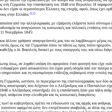
υς στη Γερμανία: την επανάσταση του 1848 στο Βερολίνο. Η παραμον
υ δεν είχαν οι περισσότεροι Έλληνες της εποχής, αφού, όπως έχει ορ
12
 τους στην Ελλάδα.
απούσα από την αλληλογραφία, με εξαίρεση ελάχιστα πολύ σύντομα σ
δυναμία να αναγνώσουν τις κοινωνικές και πολιτικές εντάσεις στο ε
 11 Νοεμβρίου 1845:
ι και άλλοτε γράψατε απαγορεύοντές μας του να λαμβάνωμεν μέρος εις
κτός όμως εις την Γερμανίαν όπου τα πάντα ως προς τούτο ηρεμούν, δ
ί καθεξής ο δε Βασιλεύς διοικεί με τους υπουργούς του, και ούτω διά
ωτης ίσως, αν ληφθεί υπόψη ότι αφορούσε έναν φοιτητή που είχε εκδ
 ενδιαφέρον γιατί αποκαλύπτει ότι είχαν ρητή οδηγία από τον πατέρα 
 υπηρετούσε και τη σκοπιμότητα επίδειξης σεβασμού στην εντολή της
τη Γερμανία, ωστόσο, το περιεχόμενο της επιστολογραφίας των δύο α
εις αποστροφές που δείχνουν ότι ο Αλέξανδρος και ο Πανταλέων είχ
1848 ο Αλέξανδρος υποστήριξε ότι η επανάσταση ήταν μια πάλη ανάμε
μό, ανάμεσα στην ελευθερία και τις κοινωνικές διακρίσεις:
ς των! αι κυβερνήσεις πρέπει να ενδώσωσιν εις τας αρχάς και ανάγκ
εις τοσούτον αφιγμένα ώστε δεν επιτρέπουσιν αναβολάς, αι ιδέαι της 