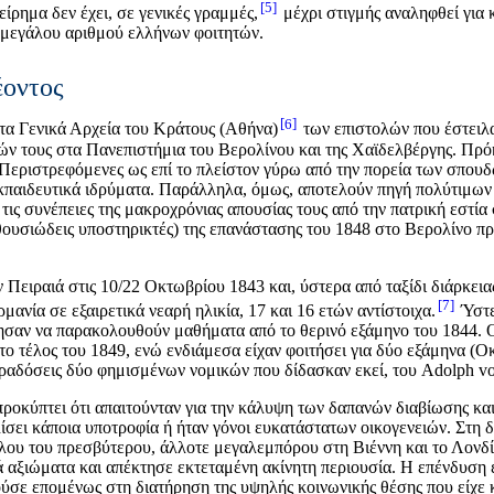
5
είρημα δεν έχει, σε γενικές γραμμές,
μέχρι στιγμής αναληφθεί για
 μεγάλου αριθμού ελλήνων φοιτητών.
έοντος
6
τα Γενικά Αρχεία του Κράτους (Αθήνα)
των επιστολών που έστειλα
 τους στα Πανεπιστήμια του Βερολίνου και της Χαϊδελβέργης. Πρόκε
. Περιστρεφόμενες ως επί το πλείστον γύρω από την πορεία των σπουδ
εκπαιδευτικά ιδρύματα. Παράλληλα, όμως, αποτελούν πηγή πολύτιμων
ις συνέπειες της μακροχρόνιας απουσίας τους από την πατρική εστία στ
νθουσιώδεις υποστηρικτές) της επανάστασης του 1848 στο Βερολίνο πρ
ειραιά στις 10/22 Οκτωβρίου 1843 και, ύστερα από ταξίδι διάρκεια
7
μανία σε εξαιρετικά νεαρή ηλικία, 17 και 16 ετών αντίστοιχα.
Ύστε
ησαν να παρακολουθούν μαθήματα από το θερινό εξάμηνο του 1844. Ο
ο τέλος του 1849, ενώ ενδιάμεσα είχαν φοιτήσει για δύο εξάμηνα (Ο
ραδόσεις δύο φημισμένων νομικών που δίδασκαν εκεί, του Adolph von
οκύπτει ότι απαιτούνταν για την κάλυψη των δαπανών διαβίωσης και
ίσει κάποια υποτροφία ή ήταν γόνοι ευκατάστατων οικογενειών. Στη 
ου του πρεσβύτερου, άλλοτε μεγαλεμπόρου στη Βιέννη και το Λονδίν
αξιώματα και απέκτησε εκτεταμένη ακίνητη περιουσία. Η επένδυση
ε επομένως στη διατήρηση της υψηλής κοινωνικής θέσης που είχε κα