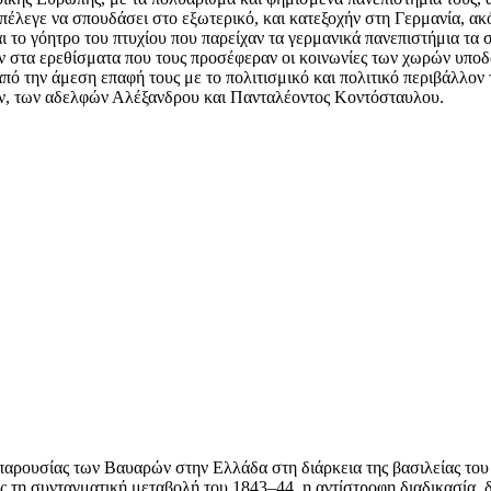
επέλεγε να σπουδάσει στο εξωτερικό, και κατεξοχήν στη Γερμανία, α
 το γόητρο του πτυχίου που παρείχαν τα γερμανικά πανεπιστήμια τα 
ν στα ερεθίσματα που τους προσέφεραν οι κοινωνίες των χωρών υποδο
από την άμεση επαφή τους με το πολιτισμικό και πολιτικό περιβάλλο
τών, των αδελφών Αλέξανδρου και Πανταλέοντος Κοντόσταυλου.
 παρουσίας των Βαυαρών στην Ελλάδα στη διάρκεια της βασιλείας του
ως τη συνταγματική μεταβολή του 1843–44, η αντίστροφη διαδικασία,