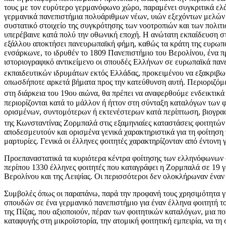
τους με τον ευρύτερο γερμανόφωνο χώρο, παραμένει συγκριτικά ελά
γερμανικά πανεπιστήμια πολυάριθμων νέων, υιών εξεχόντων μελών τη
συστατικό στοιχείο της συγκρότησης των νοοτροπιών και των πολιτ
υπερέβαινε κατά πολύ την οθωνική εποχή. Η ανώτατη εκπαίδευση στ
εξάλλου αποκτήσει πανευρωπαϊκή φήμη, καθώς τα κράτη της ευρωπαϊ
ενσάρκωνε, το ιδρυθέν το 1809 Πανεπιστήμιο του Βερολίνου, ένα π
ιστοριογραφικό αντικείμενο οι σπουδές Ελλήνων σε ευρωπαϊκά πανε
εκπαιδευτικών ιδρυμάτων εκτός Ελλάδας, προκειμένου να εξακριβωθ
οπωσδήποτε αρκετά βήματα προς την κατεύθυνση αυτή. Περιοριζόμε
στη διάρκεια του 19ου αιώνα, θα πρέπει να αναφερθούμε ενδεικτικά
περιορίζονται κατά το μάλλον ή ήττον στη σύνταξη καταλόγων των 
ορισμένων, συντομότερων ή εκτενέστερων κατά περίπτωση, βιογραφ
της Κωνσταντίνας Ζορμπαλά στις εξαμηνιαίες καταστάσεις φοιτητών
αποδεσμευτούν και ορισμένα γενικά χαρακτηριστικά για τη φοίτηση
μαρτυρίες. Γενικά οι έλληνες φοιτητές χαρακτηρίζονταν από έντονη
Προεπαναστατικά τα κυριότερα κέντρα φοίτησης των ελληνόφωνων σπ
περίπου 1330 έλληνες φοιτητές που καταγράφει η Ζορμπαλά σε 19 γ
Βερολίνου και της Λειψίας. Οι περισσότεροι δεν ολοκλήρωναν έναν
Συμβολές όπως οι παραπάνω, παρά την προφανή τους χρησιμότητα για
σπουδών σε ένα γερμανικό πανεπιστήμιο για έναν έλληνα φοιτητή το
της Πίζας, που αξιοποιούν, πέραν των φοιτητικών καταλόγων, μια π
καταφυγής στη μικροϊστορία, την ατομική φοιτητική εμπειρία, να τη