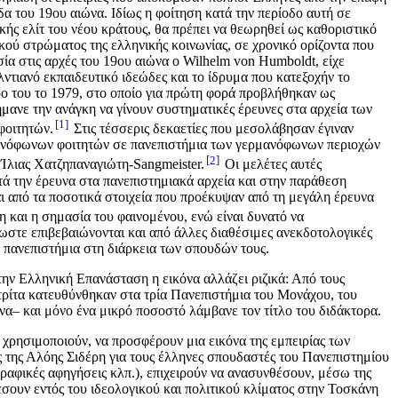
α του 19ου αιώνα. Ιδίως η φοίτηση κατά την περίοδο αυτή σε
ής ελίτ του νέου κράτους, θα πρέπει να θεωρηθεί ως καθοριστικό
ού στρώματος της ελληνικής κοινωνίας, σε χρονικό ορίζοντα που
ία στις αρχές του 19ου αιώνα ο Wilhelm von Humboldt, είχε
τιανό εκπαιδευτικό ιδεώδες και το ίδρυμα που κατεξοχήν το
ρο του το 1979, στο οποίο για πρώτη φορά προβλήθηκαν ως
μανε την ανάγκη να γίνουν συστηματικές έρευνες στα αρχεία των
1
φοιτητών.
Στις τέσσερις δεκαετίες που μεσολάβησαν έγιναν
λληνόφωνων φοιτητών σε πανεπιστήμια των γερμανόφωνων περιοχών
2
 Ίλιας Χατζηπαναγιώτη-Sangmeister.
Οι μελέτες αυτές
τά την έρευνα στα πανεπιστημιακά αρχεία και στην παράθεση
ι από τα ποσοτικά στοιχεία που προέκυψαν από τη μεγάλη έρευνα
 και η σημασία του φαινομένου, ενώ είναι δυνατό να
ωστε επιβεβαιώνονται και από άλλες διαθέσιμες ανεκδοτολογικές
α πανεπιστήμια στη διάρκεια των σπουδών τους.
ην Ελληνική Επανάσταση η εικόνα αλλάζει ριζικά: Από τους
τρίτα κατευθύνθηκαν στα τρία Πανεπιστήμια του Μονάχου, του
α– και μόνο ένα μικρό ποσοστό λάμβανε τον τίτλο του διδάκτορα.
υ χρησιμοποιούν, να προσφέρουν μια εικόνα της εμπειρίας των
ες της Αλόης Σιδέρη για τους έλληνες σπουδαστές του Πανεπιστημίου
γραφικές αφηγήσεις κλπ.), επιχειρούν να ανασυνθέσουν, μέσω της
θέσουν εντός του ιδεολογικού και πολιτικού κλίματος στην Τοσκάνη