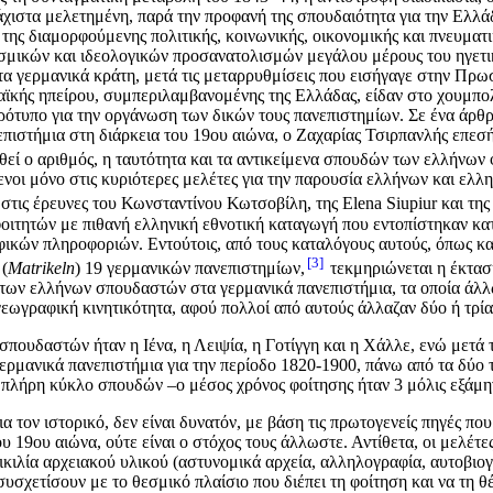
χιστα μελετημένη, παρά την προφανή της σπουδαιότητα για την Ελλάδ
ς διαμορφούμενης πολιτικής, κοινωνικής, οικονομικής και πνευματικ
ισμικών και ιδεολογικών προσανατολισμών μεγάλου μέρους του ηγετικ
α γερμανικά κράτη, μετά τις μεταρρυθμίσεις που εισήγαγε στην Πρωσ
κής ηπείρου, συμπεριλαμβανομένης της Ελλάδας, είδαν στο χουμπολν
ρότυπο για την οργάνωση των δικών τους πανεπιστημίων. Σε ένα άρθ
πιστήμια στη διάρκεια του 19ου αιώνα, ο Ζαχαρίας Τσιρπανλής επεσή
εί ο αριθμός, η ταυτότητα και τα αντικείμενα σπουδών των ελλήνων 
νοι μόνο στις κυριότερες μελέτες για την παρουσία ελλήνων και ε
 στις έρευνες του Κωνσταντίνου Κωτσοβίλη, της Elena Siupiur και της
φοιτητών με πιθανή ελληνική εθνοτική καταγωγή που εντοπίστηκαν κα
ικών πληροφοριών. Εντούτοις, από τους καταλόγους αυτούς, όπως κα
3
 (
Matrikeln
) 19 γερμανικών πανεπιστημίων,
τεκμηριώνεται η έκταση
 των ελλήνων σπουδαστών στα γερμανικά πανεπιστήμια, τα οποία άλλ
 γεωγραφική κινητικότητα, αφού πολλοί από αυτούς άλλαζαν δύο ή τρί
ουδαστών ήταν η Ιένα, η Λειψία, η Γοτίγγη και η Χάλλε, ενώ μετά τ
ερμανικά πανεπιστήμια για την περίοδο 1820-1900, πάνω από τα δύο 
 πλήρη κύκλο σπουδών –ο μέσος χρόνος φοίτησης ήταν 3 μόλις εξάμην
 τον ιστορικό, δεν είναι δυνατόν, με βάση τις πρωτογενείς πηγές πο
υ 19ου αιώνα, ούτε είναι ο στόχος τους άλλωστε. Αντίθετα, οι μελέτ
οικιλία αρχειακού υλικού (αστυνομικά αρχεία, αλληλογραφία, αυτοβιο
 συσχετίσουν με το θεσμικό πλαίσιο που διέπει τη φοίτηση και να τη 