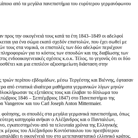
 κάποιο από τα μεγάλα πανεπιστήμια του ευρύτερου γερμανόφωνου
ν προς την οικογένειά τους κατά τα έτη 1843–1849 οι αδελφοί
ιται για ένα σώμα εκατό σχεδόν επιστολών, που έχει σωθεί με
ών τους στα νομικά, οι επιστολές των δύο αδελφών περιέχουν
 πληροφοριών για το κόστος των σπουδών και της διαβίωσης των
ις ενδοοικογενειακές σχέσεις κ.ο.κ. Τέλος, το γεγονός ότι οι δύο
οσθέτει και μια επιπλέον αξιοσημείωτη διάσταση στην
ς τριών περίπου εβδομάδων, μέσω Τεργέστης και Βιέννης, έφτασαν
ρα από εντατικά ιδιαίτερα μαθήματα γερμανικών λίγων μηνών
λοκλήρωσαν τις εξετάσεις τους και έλαβαν το δίπλωμα του
κτώβριος 1846 – Σεπτέμβριος 1847) στο Πανεπιστήμιο της
 Vangerow και του Carl Joseph Anton Mittermaier.
 φοίτησης, οι σπουδές στα μεγάλα γερμανικά πανεπιστήμια, όπως
δεύτερη κατηγορία ανήκαν ο Αλέξανδρος και ο Πανταλέων,
ο, εγκατεστημένου από τα τελευταία χρόνια της Ελληνικής
 εκ μέρους του Αλέξανδρου Κοντόσταυλου του πρεσβύτερου
ταλάβει η οικογένειά του στο μετεπαναστατικό ελληνικό κράτος.