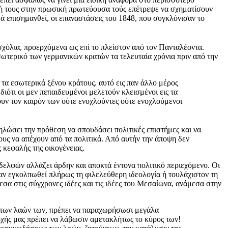
ή τους στην πρωσική πρωτεύουσα τούς επέτρεψε να σχηματίσουν
θά επισημανθεί, οι επαναστάσεις του 1848, που συγκλόνισαν το
χόλια, προερχόμενα ως επί το πλείστον από τον Πανταλέοντα.
σωτερικό των γερμανικών κρατών τα τελευταία χρόνια πριν από την
 τα εσωτερικά ξένου κράτους. αυτό εις παν άλλο μέρος
ιότι οι μεν πεπαιδευμένοι μελετούν κλεισμένοι εις τα
γουν τον καιρόν των ούτε ενοχλούντες ούτε ενοχλούμενοι
ηλώσει την πρόθεση να σπουδάσει πολιτικές επιστήμες και να
τους να απέχουν από τα πολιτικά. Από αυτήν την άποψη δεν
 κεφαλής της οικογένειας.
δελφών αλλάζει άρδην και αποκτά έντονα πολιτικό περιεχόμενο. Οι
αν εγκολπωθεί πλήρως τη φιλελεύθερη ιδεολογία ή τουλάχιστον τη
σα στις σύγχρονες ιδέες και τις ιδέες του Μεσαίωνα, ανάμεσα στην
ας των λαών των, πρέπει να παραχωρήσωσι μεγάλα
εποχής μας πρέπει να λάβωσιν αμετακλήτως το κύρος των!