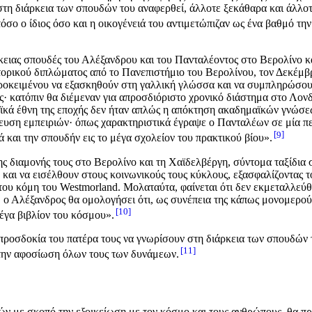
στη διάρκεια των σπουδών του αναφερθεί, άλλοτε ξεκάθαρα και άλλοτ
 τόσο ο ίδιος όσο και η οικογένειά του αντιμετώπιζαν ως ένα βαθμό τ
ιάρκειας σπουδές του Αλέξανδρου και του Πανταλέοντος στο Βερολίνο
τορικού διπλώματος από το Πανεπιστήμιο του Βερολίνου, τον Δεκέμβ
προκειμένου να εξασκηθούν στη γαλλική γλώσσα και να συμπληρώσου
 κατόπιν θα διέμεναν για απροσδιόριστο χρονικό διάστημα στο Λονδίν
ϊκά έθνη της εποχής δεν ήταν απλώς η απόκτηση ακαδημαϊκών γνώσεω
ευση εμπειριών· όπως χαρακτηριστικά έγραψε ο Πανταλέων σε μία πε
9
 και την σπουδήν εις το μέγα σχολείον του πρακτικού βίου».
ης διαμονής τους στο Βερολίνο και τη Χαϊδελβέργη, σύντομα ταξίδια 
αι να εισέλθουν στους κοινωνικούς τους κύκλους, εξασφαλίζοντας το
ου κόμη του Westmorland. Μολαταύτα, φαίνεται ότι δεν εκμεταλλεύθη
, ο Αλέξανδρος θα ομολογήσει ότι, ως συνέπεια της κάπως μονομερο
10
έγα βιβλίον του κόσμου».
 προσδοκία του πατέρα τους να γνωρίσουν στη διάρκεια των σπουδών 
11
 την αφοσίωση όλων τους των δυνάμεων.
ν με σκοπό την εξοικείωση με τον κόσμο και τους ανθρώπους, θα πρ