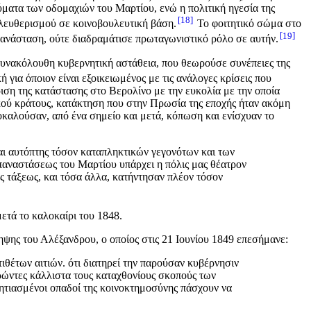
θύματα των οδομαχιών του Μαρτίου, ενώ η πολιτική ηγεσία της
18
ελευθερισμού σε κοινοβουλευτική βάση.
Το φοιτητικό σώμα στο
19
επανάσταση, ούτε διαδραμάτισε πρωταγωνιστικό ρόλο σε αυτήν.
συνακόλουθη κυβερνητική αστάθεια, που θεωρούσε συνέπειες της
ια όποιον είναι εξοικειωμένος με τις ανάλογες κρίσεις που
ιση της κατάστασης στο Βερολίνο με την ευκολία με την οποία
τικού κράτους, κατάκτηση που στην Πρωσία της εποχής ήταν ακόμη
οκαλούσαν, από ένα σημείο και μετά, κόπωση και ενίσχυαν το
ήναι αυτόπτης τόσον καταπληκτικών γεγονότων και των
 επαναστάσεως του Μαρτίου υπάρχει η πόλις μας θέατρον
ς τάξεως, και τόσα άλλα, κατήντησαν πλέον τόσον
ετά το καλοκαίρι του 1848.
ληψης του Αλέξανδρου, ο οποίος στις 21 Ιουνίου 1849 επεσήμανε:
τιθέτων αιτιών. ότι διατηρεί την παρούσαν κυβέρνησιν
ιορώντες κάλλιστα τους καταχθονίους σκοπούς των
νητιασμένοι οπαδοί της κοινοκτημοσύνης πάσχουν να