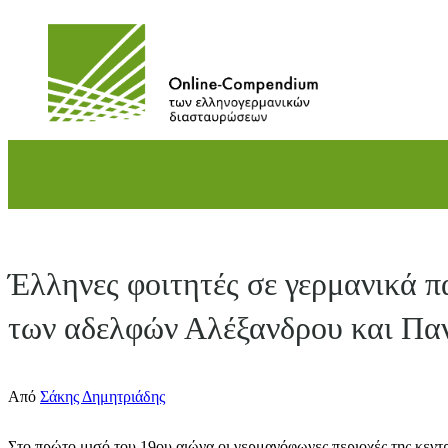
Direkt
zum
Inhalt
wechseln
Έλληνες φοιτητές σε γερμανικά π
των αδελφών Αλέξανδρου και Πα
Από
Σάκης Δημητριάδης
Στο πρώτο μισό του 19ου αιώνα οι γερμανόφωνες περιοχές της κεν