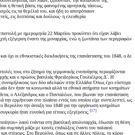
υτοσυνειδήσεως των λαών, ζητούντων, την κατάλυσιν της
ναι η θετική βάσις της φαινομένης αρνητικής τάσεως,
σμός εις τα θεμέλιά του, και ήδη το αποτρόπαιον
νείς, εις δεσπότας και δούλους· η ελευθερία
πιστολή με ημερομηνία 22 Μαρτίου προκύπτει ότι είχαν λάβει
τή εξέγερση έναντι της μοναρχίας, ενώ η ζωντάνια των περιγραφών
 όχι οι εθνικιστικές διεκδικήσεις της επανάστασης του 1848, ο δε
ολές τους στο ζήτημα της γερμανικής ενοποίησης περιορίζονται
ρχής και ο πρώσος βασιλιάς Φρειδερίκος Γουλιέλμος Δ΄. Η
υς συνομήλικους των δύο αδελφών στην Ελλάδα: Όπως έχει εύστοχα
αία δεν ήταν τα κοινωνικά αλλά τα εθνικά αιτήματα των κινημάτων
θετα, ο Αλέξανδρος και ο Πανταλέων, που βίωναν την επανάσταση
λλά την ερμήνευαν στο πλαίσιο εντός του οποίου είχε συντελεστεί, ως
στο Βερολίνο την άνοιξη του 1848 για την οργάνωση κινημάτων
17
υγκυρία ήταν ευνοϊκή για τέτοιες εξεγέρσεις.
οποίητου» λαού ενάντια στη βασιλική απολυταρχία, έδωσαν τη θέση
ία συμπαγή μάζα με κοινές επιδιώξεις έναντι του παλαιού
και στόχους. Στο Βερολίνο, όπως και σε άλλες πόλεις, το κύριο