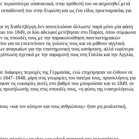
ε περισσότερο υπαινικτικά, στην πρόθεσή του να ασχοληθεί μετά
ην εκπαίδευσή του στην Ευρώπη και ως ένα είδος προετοιμασίας για
 και τη Χαϊδελβέργη δεν αποτελούσαν άλλωστε παρά μόνο μία φάση
ριο του 1849, οι δύο αδελφοί μετέβησαν στο Παρίσι, όπου σύμφωνα
ν τις σπουδές τους με την παρακολούθηση πανεπιστημιακών
ο για να επεκτείνουν τις γνώσεις τους και να μάθουν αγγλικά.
ν αναγκαίων για την επιστημονική τους κατάρτιση, αλλά ευρύτερα
ρίπτωση σχετικά με την παραμονή τους στη Γαλλία και την Αγγλία,
σε διάφορες περιοχές της Γερμανίας, ενώ επιχείρησαν να έλθουν σε
 1847–1848, χάρη στις γνωριμίες του πατέρα τους, προσκλήσεις για
καν τις ευκαιρίες αυτές στο βαθμό που μπορούσαν και το 1849, σε
ύς προσήλωσής τους στις σπουδές τους, «η φύσις της ενασχολήσεώς
τους «και τον κόσμον και τους ανθρώπους» ήταν μη ρεαλιστική,
έπει ασφαλώς να γίνει μια ειδική αναφορά στο περισσότερο