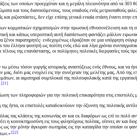
 τάξεις των οποίων προερχόταν και η μεγάλη πλειονότητα από τα 303 
ώματα και τους διανοούμενους, τους οπαδούς ενός μετριοπαθούς φιλ
και ριζοσπάστες, δεν είχε επίσης γενικά ενιαία στάση έναντι στην 
α των κομματικών σχηματισμών στην πρωσική εθνοσυνέλευση και τη 
ή και κάπως υπεροπτική αυτή διαπίστωση φαντάζει μάλλον ειρωνική γ
να ξένοι παρατηρητές· ενδεχομένως εδραζόταν σε μια υπόρρητη σύγκρ
us του έλληνα φοιτητή ως πολίτη ενός εδώ και λίγα χρόνια συνταγμα
 τέλους της επανάστασης, οι πολύμηνες πολιτικές διεργασίες τούς πρ
 εν τω μέσω τόσον γοργής ιστορικής αναπτύξεως ενός έθνους, και να 
 μας, διότι μας ενοχλεί εις την συνέχειαν της μελέτης μας. Από της
άτων, αι αιματηραί συμπλοκαί της πολιτοφυλακής κατά της εργατική
21
»
ίωση των πληροφοριών για την πολιτική επικαιρότητα στις επιστολές μ
της ήττα, οι επιστολές καταδεικνύουν την όξυνση της πολιτικής αντί
όλας τας κλάσεις της κοινωνίας αν και εκ διαφόρων ως επί το πολύ αν
νέει η κοινοκτημοσύνη εις τους φιλησύχους πολίτας, οίτινες αν και δ
ως την μόνην άγκυραν σωτηρίας εις την καταιγίδα την οποίαν οι φα
22
 των.»