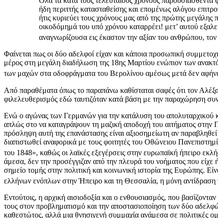
Όλα τα κατά τους τελευταίους χρόνους παρουσιασθέντα φα
ήδη περιττής κατασταθείσης και επομένως αλόγου επιτροπ
ήτις κυριεύει τους χρόνους μας από της πρώτης μεγάλης 
οικοδόμημά του υπό χρόνου καταρρέει! μετ’ αυτού εξαλείφ
αναγνωρίζουσα εις έκαστον την αξίαν του ανθρώπου, τον
Φαίνεται πως οι δύο αδελφοί είχαν και κάποια προσωπική συμμετοχ
μέρος στη μεγάλη διαδήλωση της 18ης Μαρτίου ενώπιον των ανακτόρ
των μαχών στα οδοφράγματα του Βερολίνου αμέσως μετά δεν αφήνει
Από παραθέματα όπως το παραπάνω καθίσταται σαφές ότι τον Αλέξανδ
φιλελευθερισμός εδώ ταυτιζόταν κατά βάση με την παραχώρηση συντ
Ενώ ο αγώνας των Γερμανών για την κατάλυση του απολυταρχικού κα
απλώς στο να καταγράψουν τη μαζική αποδοχή του αιτήματος στην Π
πρόσληψη αυτή της επανάστασης είναι αξιοσημείωτη αν παραβληθεί
διαπιστωθεί αναφορικά με τους φοιτητές του Οθώνειου Πανεπιστημίο
του 1848», καθώς οι λαϊκές εξεγέρσεις στην ευρωπαϊκή ήπειρο εκλ
άμεσα, δεν την προσέγγιζαν από την πλευρά του νοήματος που είχε ή,
σημείο τομής στην πολιτική και κοινωνική ιστορία της Ευρώπης. Εί
ελλήνων ενόπλων στην Ήπειρο και τη Θεσσαλία, η μόνη αντίδραση τω
Εντούτοις, η αρχική αισιοδοξία και ο ενθουσιασμός, που βασίζοντ
τους στον προβληματισμό και την αποστασιοποίηση των δύο αδελφών,
καθεστώτος, αλλά μια θνησιγενή συμμαχία ανάμεσα σε πολιτικές ομάδ