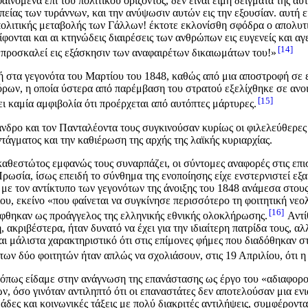
ινόμενα επί του πολιτικού ορίζοντος, δεν είναι ειμή δείγματα της α
είας των τυράννων, και την ανύψωσιν αυτών εις την εξουσίαν. αυτή εί
πολιτικής μεταβολής των Γάλλων! έκτοτε εκλονίσθη σφόδρα ο απολυτι
ονται και αι κτηνώδεις διαιρέσεις των ανθρώπων εις ευγενείς και αγε
14
 προσκαλεί εις εξάσκησιν των αναφαιρέτων δικαιωμάτων του!»
ή στα γεγονότα του Μαρτίου του 1848, καθώς από μια αποστροφή σε ε
ων, η οποία ύστερα από παρέμβαση του στρατού εξελίχθηκε σε ανοιχ
15
 καμία αμφιβολία ότι προέρχεται από αυτόπτες μάρτυρες.
ρο και τον Πανταλέοντα τους συγκινούσαν κυρίως οι φιλελεύθερες και
άγματος και την καθιέρωση της αρχής της λαϊκής κυριαρχίας.
θεστώτος εμφανώς τους συναρπάζει, οι σύντομες αναφορές στις επιστ
ρωσία, ίσως επειδή το σύνθημα της ενοποίησης είχε ενστερνιστεί εξα
 με τον αντίκτυπο των γεγονότων της άνοιξης του 1848 ανάμεσα στο
υ, εκείνο «που φαίνεται να συγκίνησε περισσότερο τη φοιτητική νεολ
16
ήφθηκαν ως προάγγελος της ελληνικής εθνικής ολοκλήρωσης.
Αντί
 ακριβέστερα, ήταν δυνατό να έχει για την ιδιαίτερη πατρίδα τους, α
ναι μάλιστα χαρακτηριστικό ότι στις επίμονες φήμες που διαδόθηκαν 
ν δύο φοιτητών ήταν απλώς να σχολιάσουν, στις 19 Απριλίου, ότι η σ
αν όπως είδαμε στην ανάγνωση της επανάστασης ως έργο του «αδιαφορ
 όσο γινόταν αντιληπτό ότι οι επαναστάτες δεν αποτελούσαν μια ενια
ες και κοινωνικές τάξεις με πολύ διακριτές αντιλήψεις, συμφέροντα 