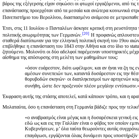
βάρος της εξέγερσης είχαν σηκώσει οι φτωχοί εργαζόμενοι, από τις
επανάστασης προερχόταν από τα μεσαία και ανώτερα κοινωνικά στρ
Πανεπιστήμιο του Βερολίνου, διασπασμένο ανάμεσα σε μετριοπαθείς 
Έτσι, στις 11 Ιουλίου ο Πανταλέων άσκησε κριτική στη ρευστότητ
20
πολιτικής ανωριμότητας των Γερμανών.
Η προφανώς απλουστευτικ
σταθερά διατύπωναν για την ελληνική πολιτική σκηνή του 19ου αιώ
επιβλήθηκε η επανάσταση του 1843 στην Αθήνα και στο ίδιο το stat
ζητούμενο. Μολονότι οι δύο αδελφοί παρέμειναν υποστηρικτές μέχρι
αίσθημα της απόσυρσης στη μελέτη των μαθημάτων τους:
«όσον ευάρεστον, διότι ωφέλιμον, και αν ήναι να ζη τις
αμέσων συνεπειών των, καταντά δυσάρεστον εις την θέσιν
θορυβοδών σκηνών· οι διαπληκτισμοί των αρτιγενών κομμ
συνήθη, ώστε δεν προξενούν πλέον μεγάλην εντύπωσιν.
Έκφραση αυτής της στάσης αποτελεί, κατά κάποιον τρόπο, και η αρα
Μολαταύτα, όσο η επανάσταση στη Γερμανία βάδιζε προς την τελική 
«ο αναβρασμός είναι μέγας και η δυσαρέσκεια γενική εις 
εδώ ως και εις την Γαλλίαν είναι ο φόβος τον οποίον εμπ
Κυβερνήσεων, μ’ όλα ταύτα θεωρούντες αυτάς συγχρόνως 
επαγάγωσι, εργάζονται όλαις δυνάμεσι προς υποστήριξίν