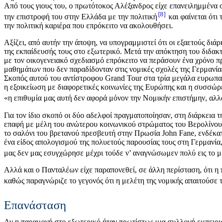
Από τους γιους του, ο πρωτότοκος Αλέξανδρος είχε επανειλημμένα 
8
την επιστροφή του στην Ελλάδα με την πολιτική
και φαίνεται ότι
την πολιτική καριέρα που επρόκειτο να ακολουθήσει.
Αξίζει, από αυτήν την άποψη, να υπογραμμιστεί ότι οι εξαετούς δ
της εκπαίδευσής τους στο εξωτερικό. Μετά την απόκτηση του διδακ
με τον οικογενειακό σχεδιασμό επρόκειτο να περάσουν ένα χρόνο 
μαθημάτων που δεν παραδίδονταν στις νομικές σχολές της Γερμανίας·
Σκοπός αυτού του αντίστροφου Grand Tour στα τρία μεγάλα ευρωπα
η εξοικείωση με διαφορετικές κοινωνίες της Ευρώπης και η συσσώρ
«η επιθυμία μας αυτή δεν αφορά μόνον την Νομικήν επιστήμην, αλλά
Για τον ίδιο σκοπό οι δύο αδελφοί πραγματοποίησαν, στη διάρκεια τ
επαφή με μέλη του ανώτερου κοινωνικού στρώματος του Βερολίνου κ
το σαλόνι του βρετανού πρεσβευτή στην Πρωσία John Fane, ενδέκατ
ένα είδος απολογισμού της πολυετούς παρουσίας τους στη Γερμανία
μας δεν μας εσυγχώρησε μέχρι τούδε ν’ αναγνώσωμεν πολύ εις το μ
Αλλά και ο Πανταλέων είχε παραπονεθεί, σε άλλη περίσταση, ότι η
καθώς παραγνώριζε το γεγονός ότι η μελέτη της νομικής απαιτούσε
Επανάσταση
Αν η παραμονή στο εξωτερικό ήταν πρωτίστως μια συλλογή εμπειριώ