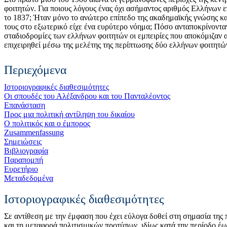
φοιτητών. Για ποιους λόγους ένας όχι ασήμαντος αριθμός Ελλήνων 
το 1837; Ήταν μόνο το ανώτερο επίπεδο της ακαδημαϊκής γνώσης και
τους στο εξωτερικό είχε ένα ευρύτερο νόημα; Πόσο ανταποκρίνοντα
σταδιοδρομίες των ελλήνων φοιτητών οι εμπειρίες που αποκόμιζαν 
επιχειρηθεί μέσω της μελέτης της περίπτωσης δύο ελλήνων φοιτη
Περιεχόμενα
Ιστοριογραφικές διαθεσιμότητες
Οι σπουδές του Αλέξανδρου και του Πανταλέοντος
Επανάσταση
Προς μια πολιτική αντίληψη του δικαίου
Ο πολιτικός και ο έμπορος
Zusammenfassung
Σημειώσεις
Βιβλιογραφία
Παραπομπή
Ευρετήριο
Μεταδεδομένα
Ιστοριογραφικές διαθεσιμότητες
Σε αντίθεση με την έμφαση που έχει εύλογα δοθεί στη σημασία της
και τη μεταφορά πολιτισμικών προτύπων, ιδίως κατά την περίοδο έ