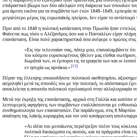
επιδραστικό βίωμα των δύο αδελφών στη διάρκεια των σπουδών το
μια άμεση εικόνα για τα συμβάντα των ετών 1848–1849, εμπειρία πο
μεγαλύτερο μέρος της ευρωπαϊκής ηπείρου, δεν είχαν το αντίστοιχό
Πριν από το 1848 η πολιτική κατάσταση στην Πρωσία ήταν εντελώς 
Φαίνεται πως τόσο ο Αλέξανδρος όσο και ο Πανταλέων είχαν πλήρη α
επανάσταση. Είναι πολύ χαρακτηριστικά όσα ανέφερε ο πρώτος στις
«Εις την τελευταίαν σας, πάτερ μου, επαναλαμβάνετε ότ
του κόσμου ευρισκομένους ήθελεν μας είσθαι σωτήριον, ε
δωμάτιά των, οι έμποροι εις τα γραφεία των και οι λοιπο
13
εν ησυχία ως αρνάκια.»
Πέραν της έλλειψης οποιουδήποτε πολιτικού αισθητηρίου, αξιοσημεί
ασχοληθεί μετά τις σπουδές του με την πολιτική, το απόσπασμα έχει
αποκλείεται η απουσία πολιτικού σχολιασμού στην αλληλογραφία να
Μετά την έκρηξη της επανάστασης, αρχικά στη Γαλλία και κατόπιν σ
λεπτομερείς αφηγήσεις των συμβάντων εναλλάσσονται με ενθουσιώδ
συνθηματολογία των επαναστατών. Για παράδειγμα, στις 8 Μαρτίου 
απαίτηση της λαϊκής κυριαρχίας και τον υπό κατάρρευση απολυταρχισ
«Αι ιδέαι του μεσαίωνος περιέτρεξον πλέον τους κύκλου
πολιτικά δικαιώματα εις αυτούς, και τα πράγματα είναι 