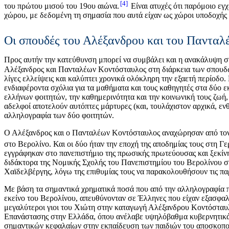
4
του πρώτου μισού του 19ου αιώνα.
Είναι ατυχές ότι παρόμοιο εγχ
χώρου, με δεδομένη τη σημασία που αυτά είχαν ως χώροι υποδοχής
Οι σπουδές του Αλέξανδρου και του Πανταλ
Προς αυτήν την κατεύθυνση μπορεί να συμβάλει και η ανακάλυψη σ
Αλέξανδρος και Πανταλέων Κοντόσταυλος στη διάρκεια των σπουδών
λίγες ελλείψεις και καλύπτει χρονικά ολόκληρη την εξαετή περίοδο
ενδιαφέροντα σχόλια για τα μαθήματα και τους καθηγητές στα δύο 
ελλήνων φοιτητών, την καθημερινότητα και την κοινωνική τους ζωή, τ
αδελφοί αποτελούν αυτόπτες μάρτυρες (και, τουλάχιστον αρχικά, ε
αλληλογραφία των δύο φοιτητών.
Ο Αλέξανδρος και ο Πανταλέων Κοντόσταυλος αναχώρησαν από τον Π
στο Βερολίνο. Και οι δύο ήταν την εποχή της αποδημίας τους στη Γερ
εγγράφηκαν στο πανεπιστήμιο της πρωσικής πρωτεύουσας και ξεκίν
διδάκτορα της Νομικής Σχολής του Πανεπιστημίου του Βερολίνου στ
Χαϊδελβέργης, λόγω της επιθυμίας τους να παρακολουθήσουν τις πα
Με βάση τα σημαντικά χρηματικά ποσά που από την αλληλογραφία πρ
εκείνο του Βερολίνου, απευθύνονταν σε Έλληνες που είχαν εξασφαλ
μεγαλύτεροι γιοι του Χιώτη στην καταγωγή Αλέξανδρου Κοντόσταυλ
Επανάστασης στην Ελλάδα, όπου ανέλαβε υψηλόβαθμα κυβερνητικά 
σημαντικών κεφαλαίων στην εκπαίδευση των παιδιών του αποσκοπούσ