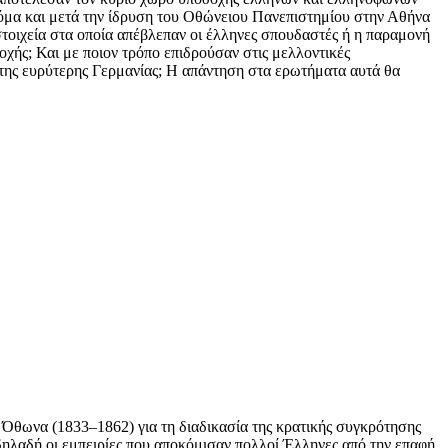
κόμα και μετά την ίδρυση του Οθώνειου Πανεπιστημίου στην Αθήνα
στοιχεία στα οποία απέβλεπαν οι έλληνες σπουδαστές ή η παραμονή
χής; Και με ποιον τρόπο επιδρούσαν στις μελλοντικές
ν της ευρύτερης Γερμανίας; Η απάντηση στα ερωτήματα αυτά θα
 Όθωνα (1833–1862) για τη διαδικασία της κρατικής συγκρότησης
 δηλαδή οι εμπειρίες που αποκόμισαν πολλοί Έλληνες από την επαφή