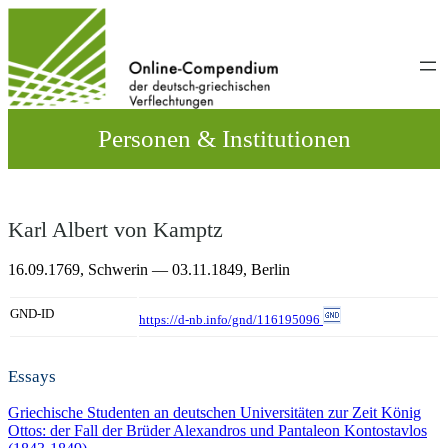
Direkt
zum
Inhalt
wechseln
Personen & Institutionen
Karl Albert von Kamptz
16.09.1769,
Schwerin
— 03.11.1849,
Berlin
GND-ID
https://d-nb.info/gnd/116195096
Essays
Griechische Studenten an deutschen Universitäten zur Zeit König
Ottos: der Fall der Brüder Alexandros und Pantaleon Kontostavlos