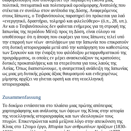
πολιτικά, πνευματικά και πολιτισμικά ομοιόμορφης Ανατολής που
στέκεται εν συνόλω στον αντίποδα της Δύσης. Αναφερόμενος
στους Ιάπωνες, ο Τσιβανόπουλος παρατηρεί ότι πρόκειται για λαό
«ενεργητικό, δραστήριο, τολμηρό και φιλελεύθερο» (ό.π., 28, υπ.).
Αν και ο Τσιβανόπουλος δεν φαίνεται ενήμερος για τη στροφή της
Ιαπωνίας της περιόδου Μέιτζι προς τη Δύση, είναι εύλογο να
υποθέσουμε ότι η άποψη που εκφέρει για τους Ιάπωνες τελεί υπό
την επιρροή των νέων αντιλήψεων για την Ιαπωνία που επικρατούν
στη δυτική ιστοριογραφία μετά από την κατάργηση του καθεστώτος
των Σογκούν και την έναρξη του φιλόδοξου μεταρρυθμιστικού της
προγράμματος, οι οποίες εν μέρει ανασκευάζουν τις κρατούσες
δυτικές προκαταλήψεις και τα στερεότυπα για τους λαούς της
Ασίας. Όπως διαπιστώνουμε, η ανατρεπτική ανάδειξη της Ιαπωνίας
ως μιας μη δυτικής χώρας άξιας θαυμασμού και ενδεχομένως
μίμησης αρχίζει να γίνεται ορατή και στη νεοελληνική
ιστοριογραφία.
Zusammenfassung
Το δοκίμιο εντάσσεται στο πλαίσιο μιας πρώτης απόπειρας
χαρτογράφησης και ανάλυσης των όψεων της Κίνας στην ιστορία
της νεοελληνικής ιστοριογραφίας και των ιδεολογικών τους
πτυχών. Επικεντρώνεται κατά μείζονα λόγο στην απεικόνιση της
Κίνας στο 12τομο έργο,
Ιστορίαι των ανθρωπίνων πράξεων
(1830-