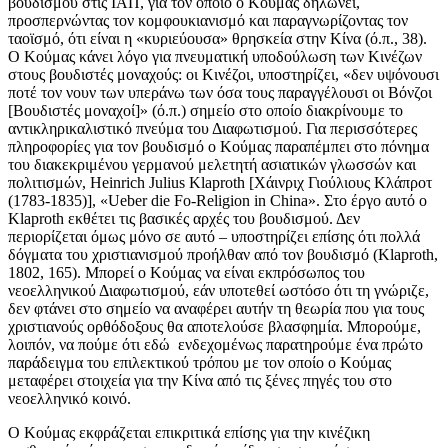
βουδισμού στις ΙΑΠ, για τον οποίο ο Κούμας δηλώνει,
προσπερνώντας τον κομφουκιανισμό και παραγνωρίζοντας τον
ταοϊσμό, ότι είναι η «κυριεύουσα» θρησκεία στην Κίνα (ό.π., 38).
Ο Κούμας κάνει λόγο για πνευματική υποδούλωση των Κινέζων
στους βουδιστές μοναχούς: οι Κινέζοι, υποστηρίζει, «δεν υψόνουσι
ποτέ τον νουν των υπεράνω των όσα τους παραγγέλουσι οι Βόνζοι
[Βουδιστές μοναχοί]» (ό.π.) σημείο στο οποίο διακρίνουμε το
αντικληρικαλιστικό πνεύμα του Διαφωτισμού. Για περισσότερες
πληροφορίες για τον βουδισμό ο Κούμας παραπέμπει στο πόνημα
του διακεκριμένου γερμανού μελετητή ασιατικών γλωσσών και
πολιτισμών, Heinrich Julius Klaproth [Χάινριχ Γιούλιους Κλάπροτ
(1783-1835)], «Ueber die Fo-Religion in China». Στο έργο αυτό ο
Klaproth εκθέτει τις βασικές αρχές του βουδισμού. Δεν
περιορίζεται όμως μόνο σε αυτό – υποστηρίζει επίσης ότι πολλά
δόγματα του χριστιανισμού προήλθαν από τον βουδισμό (Klaproth,
1802, 165). Μπορεί ο Κούμας να είναι εκπρόσωπος του
νεοελληνικού Διαφωτισμού, εάν υποτεθεί ωστόσο ότι τη γνώριζε,
δεν φτάνει στο σημείο να αναφέρει αυτήν τη θεωρία που για τους
χριστιανούς ορθόδοξους θα αποτελούσε βλασφημία. Μπορούμε,
λοιπόν, να πούμε ότι εδώ ενδεχομένως παρατηρούμε ένα πρώτο
παράδειγμα του επιλεκτικού τρόπου με τον οποίο ο Κούμας
μεταφέρει στοιχεία για την Κίνα από τις ξένες πηγές του στο
νεοελληνικό κοινό.
Ο Κούμας εκφράζεται επικριτικά επίσης για την κινέζικη