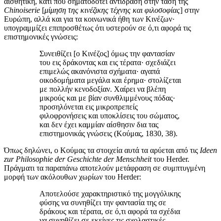
αισθητική, κάτι που σηματοδοτεί αντίδραση στην τάση της
Chinoiserie
[
μίμηση της κινέζικης τέχνης και φιλοσοφίας
] στην
Ευρώπη, αλλά και για τα κοινωνικά ήθη των Κινέζων·
υπογραμμίζει επιπροσθέτως ότι υστερούν σε ό,τι αφορά τις
επιστημονικές γνώσεις:
Συνειθίζει [ο Κινέζος] όμως την φαντασίαν
του εις δράκοντας και εις τέρατα· σχεδιάζει
επιμελώς ακανόνιστα σχήματα· αγαπά
οικοδομήματα μεγάλα και έρημα· στολίζεται
με πολλήν κενοδοξίαν. Χαίρει να βλέπη
μικρούς και με βίαν συνθλιμμένους πόδας·
προσηλόνεται εις μικροπρεπείς
φιλοφρονήσεις και υποκλίσεις του σώματος,
και δεν έχει καμμίαν αίσθησιν δια τας
επιστημονικάς γνώσεις (Κούμας, 1830, 38).
Όπως δηλώνει, ο Κούμας τα στοιχεία αυτά τα αρύεται από τις
Ideen
zur
Philosophie
der
Geschichte
der
Menschheit
του Herder.
Πράγματι τα παραπάνω αποτελούν μετάφραση σε συμπτυγμένη
μορφή των ακόλουθων χωρίων του Herder:
Αποτελούσε χαρακτηριστικό της μογγόλικης
φύσης να συνηθίζει την φαντασία της σε
δράκους και τέρατα, σε ό,τι αφορά τα σχέδια
να συνηθίζει σε εκείνες τις σχολαστικές