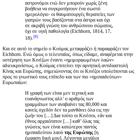
αστρονόμοι ενώ δεν μπορούν χωρίς ξένη
βοήθεια να συγκροτήσουν ένα σωστό
ημερολόγιο· οι θαυματουργές θεραπείες των
γιατρών τους βασίζονται στα άστρα και όχι
σε ακριβή γνώση του ανθρώπινου σώματος,
όχι σε υγιή παθολογία (Eichhorn, 1814, 17,
8
18).
Και σε αυτό το σημείο ο Κούμας μεταφράζει ή παραφράζει τον
Eichhorn. Ενώ όμως ο τελευταίος, όπως είδαμε, αναφέρεται στην
υστέρηση των Κινέζων έναντι «ημιμορφωμένων λαών»
αδιευκρινίστως, ο Κούμας επιτείνει την αρνητική αντιδιαστολή
Κίνας και Ευρώπης, σημειώνοντας ότι οι Κινέζοι υπολείπονται ως
προς το γνωστικό τους επίπεδο και των πιο «ημιπαιδεύτων»
Ευρωπαίων:
Η γραφή των είναι μεν τεχνική και
ευανάγνωστος αλλ’ ο αριθμός των
γραμμάτων των αναβαίνει τας 80,000 και
κανείς σχεδόν δεν τα μανθάνει όλα εις την
ζωήν του […] Δια τούτο οι Κινέσοι, εάν και
έθνος αρχαιότατον […] καθ’ όλας τας
γνώσεις των είναι κατώτεροι παντός
ημιπαιδεύτου λαού
της Ευρώπης
[η
έμφαση δική μου]. Λέγονται μεγάλοι