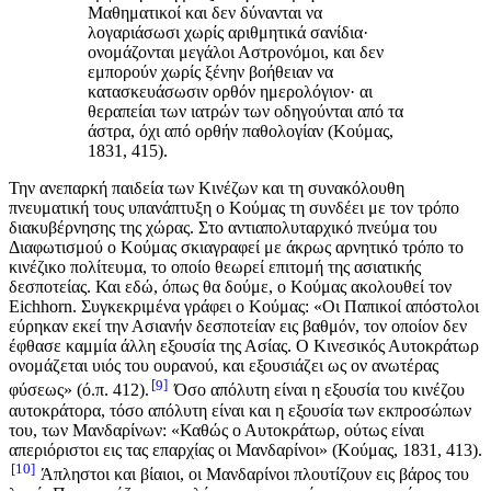
Μαθηματικοί και δεν δύνανται να
λογαριάσωσι χωρίς αριθμητικά σανίδια·
ονομάζονται μεγάλοι Αστρονόμοι, και δεν
εμπορούν χωρίς ξένην βοήθειαν να
κατασκευάσωσιν ορθόν ημερολόγιον· αι
θεραπείαι των ιατρών των οδηγούνται από τα
άστρα, όχι από ορθήν παθολογίαν (Κούμας,
1831, 415).
Την ανεπαρκή παιδεία των Κινέζων και τη συνακόλουθη
πνευματική τους υπανάπτυξη ο Κούμας τη συνδέει με τον τρόπο
διακυβέρνησης της χώρας. Στο αντιαπολυταρχικό πνεύμα του
Διαφωτισμού ο Κούμας σκιαγραφεί με άκρως αρνητικό τρόπο το
κινέζικο πολίτευμα, το οποίο θεωρεί επιτομή της ασιατικής
δεσποτείας. Και εδώ, όπως θα δούμε, ο Κούμας ακολουθεί τον
Eichhorn. Συγκεκριμένα γράφει ο Κούμας: «Οι Παπικοί απόστολοι
εύρηκαν εκεί την Ασιανήν δεσποτείαν εις βαθμόν, τον οποίον δεν
έφθασε καμμία άλλη εξουσία της Ασίας. Ο Κινεσικός Αυτοκράτωρ
ονομάζεται υιός του ουρανού, και εξουσιάζει ως ον ανωτέρας
9
φύσεως» (ό.π. 412).
Όσο απόλυτη είναι η εξουσία του κινέζου
αυτοκράτορα, τόσο απόλυτη είναι και η εξουσία των εκπροσώπων
του, των Μανδαρίνων: «Καθώς ο Αυτοκράτωρ, ούτως είναι
απεριόριστοι εις τας επαρχίας οι Μανδαρίνοι» (Κούμας, 1831, 413).
10
Άπληστοι και βίαιοι, οι Μανδαρίνοι πλουτίζουν εις βάρος του