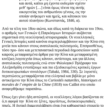
και αυτά, καίτοι μη έχοντα ουδεμίαν σχέσιν
μεθ’ ημών […] είναι όμως τέκνα της αυτής
οικογενείας του ανθρωπίνου γένους, εις την
οποίαν ανήκομεν και ημείς, και κάτοικοι του
αυτού πλανήτου (Κωνσταντάς, 1846, α).
Από τα τέλη του 18ου αιώνα, και ιδίως κατά τη διάρκεια του 19ου,
ο αριθμός των Γενικών ή Παγκόσμιων Ιστοριών αυξάνεται
σημαντικά στη νεοελληνική ιστοριογραφία. Οι νεοελληνικές
Γενικές Ιστορίες κατά κανόνα συμπεριλαμβάνουν και την Κίνα στη
μνεία που κάνουν στους ανατολικούς πολιτισμούς. Επιπροσθέτως,
τόσο προ- όσο και μετεπαναστικά περιοδικά δημοσιεύουν κατά
καιρούς μεταφρασμένα άρθρα για την Κίνα και μεταφρασμένη
κινέζικη λογοτεχνία όπως κάνουν, αντίστοιχα, και για άλλους
ανατολικούς πολιτισμούς ενώ στον
Φιλολογικό Τηλέγραφο
του
Αλεξανδρίδη εντοπίζουμε και πιο εξειδικευμένες κριτικές έργων
δυτικοευρωπαίων σινολόγων (Tabaki, 1984, 330). Σε λιγοστές
περιπτώσεις μεταφράζονται στα ελληνικά και βιβλία με μόνο
αντικείμενο την Κίνα όπως το
Curiosités naturelles, historiques et
morales de l’ empire de la Chine
(1818) του Caillot στο οποίο
αναφερθήκαμε παραπάνω.
Όπως έχει γίνει ήδη αντιληπτό, οι νεοέλληνες λόγιοι βασίζονται σε
ό,τι αφορά την Κίνα σε ξένες, πρωτίστως, δυτικοευρωπαϊκές
πηγές. Η δυτική διαμεσολάβηση είναι ένα καθοριστικό στοιχείο το