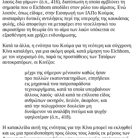
λαούς δια γάμων» (ό.π., 416), διατύπωση η οποία αμβλύνει τη
σημασία που ο Eichhorn αποδίδει στον ρόλο του αίματος. Ενώ
λοιπόν, όπως είδαμε, στην Εισαγωγή των ΙΑΠο Κούμας
αναπαράγει δυτικές αντιλήψεις περί της υπεροχής της καυκάσιας
φυλής, εδώ αποφεύγει να μεταφέρει στο νεοελληνικό του
ακροατήριο τη θεωρία ότι το αίμα των λαών υπόκειται σε
εξασθένηση και χρήζει ενδυνάμωσης.
Κατά τα άλλα, η ενότητα του Κούμα για τη νεότερη και σύγχρονη
Κίνα καταλήγει, για μια ακόμη φορά, κατά μίμηση του Eichhorn,
με τον ισχυρισμό ότι, παρά τις προσπάθειες των Τατάρων
αυτοκρατόρων, οι Κινέζοι:
μέχρι της σήμερον μένουσιν καθώς ήσαν
προ πολλών εκατονταετηρίδων, επητήδειοι
εις μηχανικά τινα πατροπαράδοτα
τεχνουργήματα, κατά τα οποία υπερβαίνουν
άλλους λαούς· αλλά κατά τα επίλοιπα είδος
ανθρώπων οκνηρόν, δειλόν, άκαρδον, και
από την πολυχρόνιον δουλείαν μη
δυνάμενον να αναλάβη πνεύμα και ψυχήν
υψηλοτέραν (ό.π., 418).
Η κατακλείδα αυτή της ενότητας για την Κίνα μπορεί να εκληφθεί
και ως μια προειδοποίηση προς όλους τους λαούς εκ μέρους των