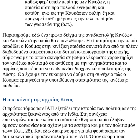
καθώς φερ’ ειπείν περί της των Κινέζων, η
παιδεία αύτη προ πολλού ενεκρώθη και
εστάθη, ενώ εις την Καυκάσιον φυλήν ζη και
προχωρεί καθ’ ημέραν εις την τελειοποίησιν
των γνώσεών της (ό.π.).
Παρατηρούμε εδώ ένα πρώτο δείγμα της αντιδιαστολής Κινέζων
και Δυτικών στην οποία θα επανέλθουμε. Η στασιμότητα την οποία
αποδίδει ο Κούμας στην κινέζικη παιδεία συνιστά ένα από τα πλέον
διαδεδομένα στερεότυπα στη δυτική ιστοριογραφία της εποχής,
σύμφωνα με το οποίο ακινησία σε βαθμό νέκρωσης χαρακτηρίζει
τον κινέζικο πολιτισμό σε αντίθεση με την κινητικότητα και το
σφρίγος που φέρεται να επιδεικνύει διαχρονικά ο πολιτισμός της
Δύσης. Θα έχουμε την ευκαιρία να δούμε στη συνέχεια πώς ο
Κούμας ερμηνεύει την υποτιθέμενη στασιμότητα της κινέζικης
παιδείας.
Η απεικόνιση της αρχαίας Κίνας
Ο πρώτος τόμος των ΙΑΠ εξετάζει την ιστορία των πολιτισμών της
αρχαιότητας ξεκινώντας από την Ινδία. Στη συνέχεια
επικεντρώνεται σε εκείνα τα ασιατικά έθνη «τα οποία έλαβαν
άμεσον κοινωνίαν και σχέσιν με τα εσπέρια και με τον πολιτισμόν
των» (ό.π., 28). Και εδώ διακρίνουμε για μία φορά ακόμα τον
δυτικοκεντρικό προσανατολισμό των ΙΑΠ. Όσον αφορά τους