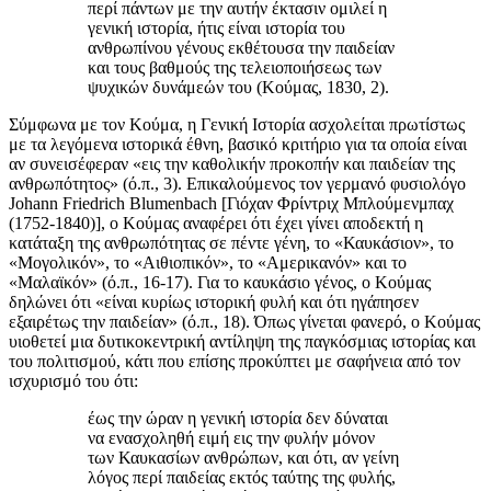
περί πάντων με την αυτήν έκτασιν ομιλεί η
γενική ιστορία, ήτις είναι ιστορία του
ανθρωπίνου γένους εκθέτουσα την παιδείαν
και τους βαθμούς της τελειοποιήσεως των
ψυχικών δυνάμεών του (Κούμας, 1830, 2).
Σύμφωνα με τον Κούμα, η Γενική Ιστορία ασχολείται πρωτίστως
με τα λεγόμενα ιστορικά έθνη, βασικό κριτήριο για τα οποία είναι
αν συνεισέφεραν «εις την καθολικήν προκοπήν και παιδείαν της
ανθρωπότητος» (ό.π., 3). Επικαλούμενος τον γερμανό φυσιολόγο
Johann Friedrich Blumenbach [Γιόχαν Φρίντριχ Μπλούμενμπαχ
(1752-1840)], ο Κούμας αναφέρει ότι έχει γίνει αποδεκτή η
κατάταξη της ανθρωπότητας σε πέντε γένη, το «Καυκάσιον», το
«Μογολικόν», το «Αιθιοπικόν», το «Αμερικανόν» και το
«Μαλαϊκόν» (ό.π., 16-17). Για το καυκάσιο γένος, ο Κούμας
δηλώνει ότι «είναι κυρίως ιστορική φυλή και ότι ηγάπησεν
εξαιρέτως την παιδείαν» (ό.π., 18). Όπως γίνεται φανερό, ο Κούμας
υιοθετεί μια δυτικοκεντρική αντίληψη της παγκόσμιας ιστορίας και
του πολιτισμού, κάτι που επίσης προκύπτει με σαφήνεια από τον
ισχυρισμό του ότι:
έως την ώραν η γενική ιστορία δεν δύναται
να ενασχοληθή ειμή εις την φυλήν μόνον
των Καυκασίων ανθρώπων, και ότι, αν γείνη
λόγος περί παιδείας εκτός ταύτης της φυλής,