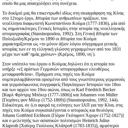
οποίο θα μας απασχολήσει στη συνέχεια.
Το δοκίμιό μας θα επικεντρωθεί ιδίως στη σκιαγράφηση της Κίνας
στο 12τομο έργο,
Ιστορίαι των ανθρωπίνων πράξεων
, του
νεοέλληνα διαφωτιστή Κωνσταντίνου Κούμα (1777-1836), μία από
τις σημαντικότερες Γενικές Ιστορίες στην ιστορία της νεοελληνικής
ιστοριογραφίας (Stassinopoulou, 1992). Στη
Γενική Ιστορία
των
Πολυζωίδη/Κρέμου το 1890 οι
Ιστορίαι
του Κούμα
χαρακτηρίζονται ως «το μόνον άξιον λόγου σύγγραμμα γενικής
ιστορίας των εν τη ελληνική γλώσση γεγραμμένων από του 1831
μέχρι των καθ’ ημάς χρόνων» (Κρέμος, 1890, νη΄).
Στον υπότιτλο του έργου ο Κούμας δηλώνει ότι η ιστορία του
υπήρξε «εξ αρίστων Γερμανών ιστοριογράφων ελευθέρως
μεταφρασθείσα». Πράγματι στις πηγές του Κούμα
συμπεριλαμβάνονται ορισμένοι από τους γνωστότερους γερμανούς
και γερμανόφωνους συγγραφείς Παγκόσμιων Ιστοριών του 18ου
και των αρχών του 19ου αιώνα, όπως οι Karl Friedrich Becker
[Καρλ Φρίντριχ Μπέκερ (1777-1806)] και Johannes von Müller
[Γιοχάνες φον Μίλερ (1752-1809)] (Stassinopoulou, 1992, 144).
Ειδικότερα, σε ό,τι αφορά τις ενότητες των ΙΑΠ για την Κίνα, στις
πηγές του Κούμα συγκαταλέγονται ο ιστορικός και θεολόγος
Johann Gottfried Eichhorn [Γιόχαν Γκότφριντ Άιχορν (1752-1827)]
και ο μελετητής των ασιατικών πολιτισμών Heinrich Julius
Klaproth [Χαίνριχ Γιούλιους Κλάπροθ (1783-1835)], αμφότεροι