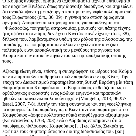
Ο Κούμας αναφέρει ορισμένα αξιοθαύμαστα τεχνικά επιτεύγματα
των αρχαίων Κινέζων, όπως την διάνοιξη διωρύγων, και σημειώνει
ότι ανακάλυψαν τη μεταξουργία και την τυπογραφία πολύ πριν από
τους Ευρωπαίους (ό.π., 36, 39)· η γενική του στάση όμως είναι
αρνητική. Αποφαίνεται κατηγορηματικά, για παράδειγμα, ότι
«Φιλοσοφίας, ποιητικής, αστρονομίας, μουσικής και πάσης τέχνης,
ήτις υψόνει το πνεύμα, δεν έχει ο Κινέσος κανέν ίχνος» (ό.π., 38),
δήλωση που, λαμβανομένου υπόψη του ρόλου της φιλοσοφίας, της
μουσικής, της ποίησης και των άλλων τεχνών στον κινέζικο
πολιτισμό, είναι αποκαλυπτική του μεγέθους της άγνοιας του
Κούμα και των δυτικών πηγών του και της απαξιωτικής οπτικής
τους .
Αξιοσημείωτη είναι, επίσης, η σκιαγράφηση εκ μέρους του Κούμα
των πνευματικών και θρησκευτικών παραδόσεων της Κίνας. Την
εποχή του Διαφωτισμού παρατηρείται στη δυτική Ευρώπη μία τάση
θαυμασμού του Κομφούκιου – ο Κομφούκιος εκθειάζεται ως ο
ορθολογικός εκφραστής ενός κώδικα ευγενών και πρακτικών
ηθικών και κοινωνικοπολιτικών αρχών (Mungello, 2013, 96-97·
Israel, 2007, 7-8). Αυτήν την τάση συναντάμε και στη νεοελληνική
ιστοριογραφία. Για παράδειγμα, ο Κωνσταντίνου παρατηρεί ότι ο
Κομφούκιος «άφησε πολλότατα ηθικά αποφθέγματα αξιομίμητα»
(Κωνσταντίνου, 1763, 203) ενώ ο Δάρβαρις επισημαίνει ότι ο
«περίφημος Φιλόσοφος Κομφούκιος […] ως άλλος Σωκράτης,
εφώτισε τους συμπατριώτας του δια της διδασκαλίας του, [και]