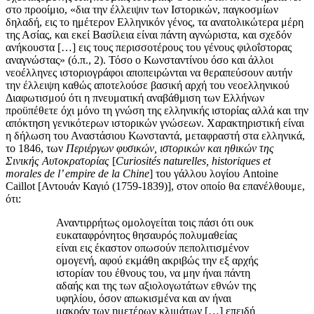
στο προοίμιο, «δια την έλλειψιν των Ιστορικών, παγκοσμίων
δηλαδή, εις το ημέτερον Ελληνικόν γένος, τα ανατολικώτερα μέρη
της Ασίας, και εκεί Βασίλεια είναι πάντη αγνώριστα, και σχεδόν
ανήκουστα […] εις τους περισσοτέρους του γένους φιλοΐστορας
αναγνώστας» (ό.π., 2). Τόσο ο Κωνσταντίνου όσο και άλλοι
νεοέλληνες ιστοριογράφοι αποπειρώνται να θεραπεύσουν αυτήν
την έλλειψη καθώς αποτελούσε βασική αρχή του νεοελληνικού
Διαφωτισμού ότι η πνευματική αναβάθμιση των Ελλήνων
προϋπέθετε όχι μόνο τη γνώση της ελληνικής ιστορίας αλλά και την
απόκτηση γενικότερων ιστορικών γνώσεων. Χαρακτηριστική είναι
η δήλωση του Αναστάσιου Κωνσταντά, μεταφραστή στα ελληνικά,
το 1846, των
Περιέργων φυσικών, ιστορικών και ηθικών της
Σινικής Αυτοκρατορίας
[
Curiosités naturelles, historiques et
morales de l’ empire de la Chine
] του γάλλου λογίου Antoine
Caillot [Αντουάν Καγιό (1759-1839)], στον οποίο θα επανέλθουμε,
ότι:
Αναντιρρήτως ομολογείται τοις πάσι ότι ουκ
ευκαταφρόνητος θησαυρός πολυμαθείας
είναι εις έκαστον οπωσούν πεπολιτισμένον
ομογενή, αφού εκμάθη ακριβώς την εξ αρχής
ιστορίαν του έθνους του, να μην ήναι πάντη
αδαής και της των αξιολογωτάτων εθνών της
υφηλίου, όσον απωκισμένα και αν ήναι
μακράν των ημετέρων κλιμάτων […] επειδή