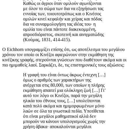
Καθώς οι άγριοι όταν ομιλούν αγωνίζονται
με όλον το σώμα των δια να εξηγήσωσι τας
εννοίας των, τοιουτοτρόπως και ο Κινέσος
ομιλών κινεί κεφαλήν και χείρας και πόδας
δια να συναρμολογήση τας ιδέας του· η
ομιλία του είναι πάντοτε διακεκομμένη,
απροσδιόριστος, σκοτεινή και αινιγματώδης
(Κούμας, 1831, 414-415).
Ο Eichhorn υπογραμμίζει επίσης ότι, ως αποτέλεσμα του μεγάλου
χρόνου τον οποίο οι Κινέζοι αφιερώνουν στην εκμάθηση της
κινέζικης γραφής, στερούνται γνώσεων που διαθέτουν ακόμα και οι
πιο ημιμαθείς λαοί. Σαρκάζει, δε, τις επιστημονικές τους αξιώσεις:
Η γραφή του είναι όντως άκρως έντεχνη […]
όμως ο αριθμός των χαρακτήρων της
ανέρχεται στις 80,000, των οποίων η πλήρης
εκμάθηση απαιτεί μια ολόκληρη ζωή […] Γι’
αυτό τον λόγο οι Κινέζοι, παρά την μεγάλη
ηλικία του έθνους τους, […] υπολείπονται
κατά πολύ ακόμα και ημιμορφωμένων μόνο
λαών σε όλα τα γνωστικά πεδία. Υποτίθεται
ότι είναι μεγάλοι μαθηματικοί αλλά δεν
μπορούν να κάνουν υπολογισμούς χωρίς την
χρήση άβακα· αποκαλούνται μεγάλοι