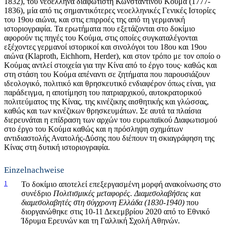
1832), του νεοέλληνα διαφωτιστή Κωνσταντίνου Κούμα (1777-
1836), μία από τις σημαντικότερες νεοελληνικές Γενικές Ιστορίες
του 19ου αιώνα, και στις επιρροές της από τη γερμανική
ιστοριογραφία. Τα ερωτήματα που εξετάζονται στο δοκίμιο
αφορούν τις πηγές του Κούμα, στις οποίες συγκαταλέγονται
εξέχοντες γερμανοί ιστορικοί και σινολόγοι του 18ου και 19ου
αιώνα (Klaproth, Eichhorn, Herder), και στον τρόπο με τον οποίο ο
Κούμας αντλεί στοιχεία για την Κίνα από το έργο τους· καθώς και
στη στάση του Κούμα απέναντι σε ζητήματα που παρουσιάζουν
ιδεολογικό, πολιτικό και θρησκευτικό ενδιαφέρον όπως είναι, για
παράδειγμα, η αποτίμηση του πατριαρχικού, αυτοκρατορικού
πολιτεύματος της Κίνας, της κινέζικης αισθητικής και γλώσσας,
καθώς και των κινέζικων θρησκευμάτων. Σε αυτά τα πλαίσια
διερευνάται η επίδραση των αρχών του ευρωπαϊκού Διαφωτισμού
στο έργο του Κούμα καθώς και η πρόσληψη σχημάτων
αντιδιαστολής Ανατολής-Δύσης που διέπουν τη σκιαγράφηση της
Κίνας στη δυτική ιστοριογραφία.
Einzelnachweise
1
Το δοκίμιο αποτελεί επεξεργασμένη μορφή ανακοίνωσης στο
συνέδριο
Πολιτισμικές μεταφορές. Διαμεσολαβήσεις και
διαμεσολαβητές στη σύγχρονη Ελλάδα (1830-1940)
που
διοργανώθηκε στις 10-11 Δεκεμβρίου 2020 από το Εθνικό
Ίδρυμα Ερευνών και τη Γαλλική Σχολή Αθηνών.