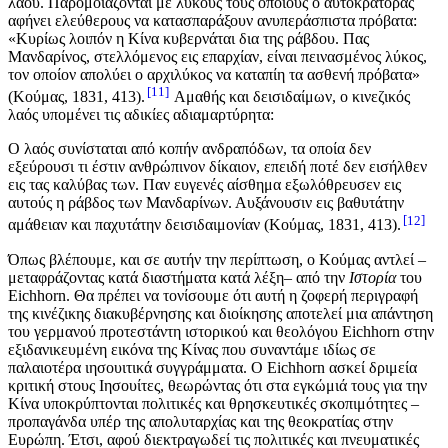
λαού. Παρομοιάζονται με λύκους τους οποίους ο αυτοκράτορας
αφήνει ελεύθερους να κατασπαράξουν ανυπεράσπιστα πρόβατα:
«Κυρίως λοιπόν η Κίνα κυβερνάται δια της ράβδου. Πας
Μανδαρίνος, στελλόμενος εις επαρχίαν, είναι πεινασμένος λύκος,
τον οποίον απολύει ο αρχιλύκος να καταπίη τα ασθενή πρόβατα»
11
(Κούμας, 1831, 413).
Αμαθής και δεισιδαίμων, ο κινεζικός
λαός υπομένει τις αδικίες αδιαμαρτύρητα:
Ο λαός συνίσταται από κοπήν ανδραπόδων, τα οποία δεν
εξεύρουσι τι έστιν ανθρώπινον δίκαιον, επειδή ποτέ δεν εισήλθεν
εις τας καλύβας των. Παν ευγενές αίσθημα εξωλόθρευσεν εις
αυτούς η ράβδος των Μανδαρίνων. Αυξάνουσιν εις βαθυτάτην
12
αμάθειαν και παχυτάτην δεισιδαιμονίαν (Κούμας, 1831, 413).
Όπως βλέπουμε, και σε αυτήν την περίπτωση, ο Κούμας αντλεί –
μεταφράζοντας κατά διαστήματα κατά λέξη– από την
Ιστορία
του
Eichhorn. Θα πρέπει να τονίσουμε ότι αυτή η ζοφερή περιγραφή
της κινέζικης διακυβέρνησης και διοίκησης αποτελεί μια απάντηση
του γερμανού προτεστάντη ιστορικού και θεολόγου Eichhorn στην
εξιδανικευμένη εικόνα της Κίνας που συναντάμε ιδίως σε
παλαιοτέρα ιησουιτικά συγγράμματα. Ο Eichhorn ασκεί δριμεία
κριτική στους Ιησουίτες, θεωρώντας ότι στα εγκώμιά τους για την
Κίνα υποκρύπτονται πολιτικές και θρησκευτικές σκοπιμότητες –
προπαγάνδα υπέρ της απολυταρχίας και της θεοκρατίας στην
Ευρώπη. Έτσι, αφού διεκτραγωδεί τις πολιτικές και πνευματικές