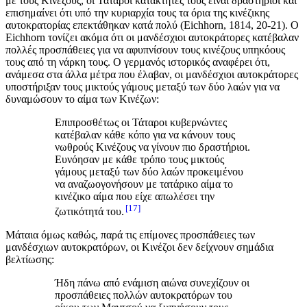
με τους Κινέζους, οι Τάταροι κατακτητές τους είναι δραστήριοι και
επισημαίνει ότι υπό την κυριαρχία τους τα όρια της κινέζικης
αυτοκρατορίας επεκτάθηκαν κατά πολύ (Eichhorn, 1814, 20-21). Ο
Eichhorn τονίζει ακόμα ότι οι μανδέσχιοι αυτοκράτορες κατέβαλαν
πολλές προσπάθειες για να αφυπνίσουν τους κινέζους υπηκόους
τους από τη νάρκη τους. Ο γερμανός ιστορικός αναφέρει ότι,
ανάμεσα στα άλλα μέτρα που έλαβαν, οι μανδέσχιοι αυτοκράτορες
υποστήριξαν τους μικτούς γάμους μεταξύ των δύο λαών για να
δυναμώσουν το αίμα των Κινέζων:
Επιπροσθέτως οι Τάταροι κυβερνώντες
κατέβαλαν κάθε κόπο για να κάνουν τους
νωθρούς Κινέζους να γίνουν πιο δραστήριοι.
Ευνόησαν με κάθε τρόπο τους μικτούς
γάμους μεταξύ των δύο λαών προκειμένου
να αναζωογονήσουν με τατάρικο αίμα το
κινέζικο αίμα που είχε απωλέσει την
17
ζωτικότητά του.
Μάταια όμως καθώς, παρά τις επίμονες προσπάθειες των
μανδέσχιων αυτοκρατόρων, οι Κινέζοι δεν δείχνουν σημάδια
βελτίωσης:
Ήδη πάνω από ενάμιση αιώνα συνεχίζουν οι
προσπάθειες πολλών αυτοκρατόρων του