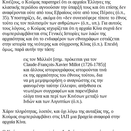
Κινέζους, ο Κούμας παρατηρεί ότι οι αρχαίοι Έλληνες της
κλασικής περιόδου αγνοούσαν την ύπαρξή τους και ότι επίσης δεν
αναφέρονται ούτε από τους Εβραίους ούτε από τους Πέρσες (ό.π.,
35). Υποστηρίζει, δε, ακόμα ότι «δεν συνεισέφερε τίποτε το έθνος
τούτο εις τον πολιτισμόν των ανθρώπων» (ό.π., υπ.). Για αυτούς
τους λόγους, ο Κούμας ισχυρίζεται ότι η αρχαία Κίνα συχνά δεν
συμπεριλαμβάνεται στις Γενικές Ιστορίες των λαών της
αρχαιότητας και ότι το ενδιαφέρον των εθνογράφων εστιάζεται
στην ιστορία της νεότερης και σύγχρονης Κίνας (ό.π.). Επειδή
όμως, παρά αυτήν την τάση:
εις τον Μιλλιότ [σημ. πρόκειται για τον
Claude-François-Xavier Millot (1726-1785)]
και άλλους ιστοριογράφους ιστορούνται τινά
εκ της αρχαιότητος του έθνους τούτου, δια
να μη μεμψιμοιρήση ο αναγνώστης εις την
φαινομένην ταύτην έλλειψιν, απήνθισα εκ
νεωτέρων συγγραφέων και παρενέβαλα
ολίγα τινα και περί των Κινέσων μεταξύ των
Ινδών και των Αιγυπτίων (ό.π.).
Χάριν πληρότητας, λοιπόν, και όχι λόγω της αυταξίας της, ο
Κούμας συμπεριλαμβάνει στις ΙΑΠ μια βραχεία αναφορά στην
αρχαία Κίνα.