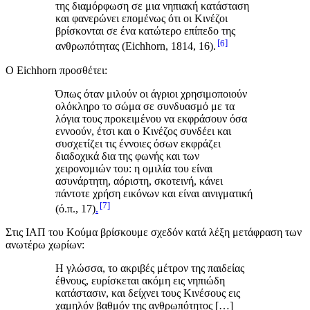
της διαμόρφωση σε μια νηπιακή κατάσταση
και φανερώνει επομένως ότι οι Κινέζοι
βρίσκονται σε ένα κατώτερο επίπεδο της
6
ανθρωπότητας (Eichhorn, 1814, 16).
Ο Eichhorn προσθέτει:
Όπως όταν μιλούν οι άγριοι χρησιμοποιούν
ολόκληρο το σώμα σε συνδυασμό με τα
λόγια τους προκειμένου να εκφράσουν όσα
εννοούν, έτσι και ο Κινέζος συνδέει και
συσχετίζει τις έννοιες όσων εκφράζει
διαδοχικά δια της φωνής και των
χειρονομιών του: η ομιλία του είναι
ασυνάρτητη, αόριστη, σκοτεινή, κάνει
πάντοτε χρήση εικόνων και είναι αινιγματική
7
(ό.π., 17)
.
Στις ΙΑΠ του Κούμα βρίσκουμε σχεδόν κατά λέξη μετάφραση των
ανωτέρω χωρίων:
Η γλώσσα, το ακριβές μέτρον της παιδείας
έθνους, ευρίσκεται ακόμη εις νηπιώδη
κατάστασιν, και δείχνει τους Κινέσους εις
χαμηλόν βαθμόν της ανθρωπότητος […]