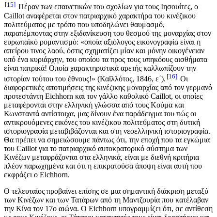
15
Πέραν των επαινετικών του σχολίων για τους Ιησουίτες, ο
Caillot αναφέρεται στον πατριαρχικό χαρακτήρα του κινέζικου
πολιτεύματος με τρόπο που υποδηλώνει θαυμασμό,
παραπέμποντας στην εξιδανίκευση του θεσμού της μοναρχίας στον
ευρωπαϊκό ρομαντισμό: «οποία αξιόλογος εικονογραφία είναι η
απείρου τινος λαού, όστις σχηματίζει μίαν και μόνην οικογένειαν
υπό ένα κυριάρχην, του οποίου τα προς τους υπηκόους αισθήματα
είναι πατρικά! Οποία χαρακτηριστικά αρετής καλλωπίζουν την
16
ιστορίαν τούτου του έθνους!» (Καϊλλότος, 1846, ε΄).
Οι
διαφορετικές αποτιμήσεις της κινέζικης μοναρχίας από τον γερμανό
προτεστάντη Eichhorn και τον γάλλο καθολικό Caillot, οι οποίες
μεταφέρονται στην ελληνική γλώσσα από τους Κούμα και
Κωνσταντά αντίστοιχα, μας δίνουν ένα παράδειγμα του πώς οι
αντικρουόμενες εικόνες του κινέζικου πολιτεύματος στη δυτική
ιστοριογραφία μεταβιβάζονται και στη νεοελληνική ιστοριογραφία.
Θα πρέπει να σημειώσουμε πάντως ότι, την εποχή που τα εγκώμια
του Caillot για το πατριαρχικό αυτοκρατορικό σύστημα των
Κινέζων μεταφράζονται στα ελληνικά, είναι με διεθνή κριτήρια
πλέον παρωχημένα και ότι η επικρατούσα άποψη είναι αυτή που
εκφράζει ο Eichhorn.
Ο τελευταίος προβαίνει επίσης σε μια σημαντική διάκριση μεταξύ
των Κινέζων και των Τατάρων από τη Μαντζουρία που κατέλαβαν
την Κίνα τον 17ο αιώνα. Ο Eichhorn υπογραμμίζει ότι, σε αντίθεση