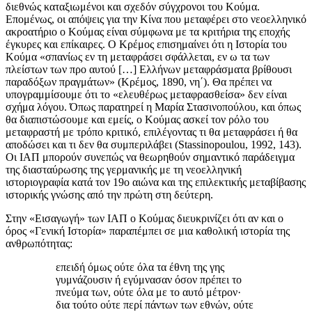
διεθνώς καταξιωμένοι και σχεδόν σύγχρονοι του Κούμα.
Επομένως, οι απόψεις για την Κίνα που μεταφέρει στο νεοελληνικό
ακροατήριο ο Κούμας είναι σύμφωνα με τα κριτήρια της εποχής
έγκυρες και επίκαιρες. Ο Κρέμος επισημαίνει ότι η Ιστορία του
Κούμα «σπανίως εν τη μεταφράσει σφάλλεται, εν ω τα των
πλείστων των προ αυτού […] Ελλήνων μεταφράσματα βρίθουσι
παραδόξων πραγμάτων» (Κρέμος, 1890, νη΄). Θα πρέπει να
υπογραμμίσουμε ότι το «ελευθέρως μεταφρασθείσα» δεν είναι
σχήμα λόγου. Όπως παρατηρεί η Μαρία Στασινοπούλου, και όπως
θα διαπιστώσουμε και εμείς, ο Κούμας ασκεί τον ρόλο του
μεταφραστή με τρόπο κριτικό, επιλέγοντας τι θα μεταφράσει ή θα
αποδώσει και τι δεν θα συμπεριλάβει (Stassinopoulou, 1992, 143).
Οι ΙΑΠ μπορούν συνεπώς να θεωρηθούν σημαντικό παράδειγμα
της διασταύρωσης της γερμανικής με τη νεοελληνική
ιστοριογραφία κατά τον 19ο αιώνα και της επιλεκτικής μεταβίβασης
ιστορικής γνώσης από την πρώτη στη δεύτερη.
Στην «Εισαγωγή» των ΙΑΠ ο Κούμας διευκρινίζει ότι αν και ο
όρος «Γενική Ιστορία» παραπέμπει σε μια καθολική ιστορία της
ανθρωπότητας:
επειδή όμως ούτε όλα τα έθνη της γης
γυμνάζουσιν ή εγύμνασαν όσον πρέπει το
πνεύμα των, ούτε όλα με το αυτό μέτρον·
δια τούτο ούτε περί πάντων των εθνών, ούτε