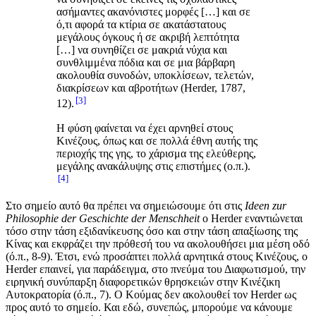
ασήμαντες ακανόνιστες μορφές […] και σε
ό,τι αφορά τα κτίρια σε ακατάστατους
μεγάλους όγκους ή σε ακριβή λεπτότητα
[…] να συνηθίζει σε μακριά νύχια και
συνθλιμμένα πόδια και σε μια βάρβαρη
ακολουθία συνοδών, υποκλίσεων, τελετών,
διακρίσεων και αβροτήτων (Herder, 1787,
3
12).
Η φύση φαίνεται να έχει αρνηθεί στους
Κινέζους, όπως και σε πολλά έθνη αυτής της
περιοχής της γης, το χάρισμα της ελεύθερης,
μεγάλης ανακάλυψης στις επιστήμες (ο.π.).
4
Στο σημείο αυτό θα πρέπει να σημειώσουμε ότι στις
Ideen
zur
Philosophie
der
Geschichte
der
Menschheit
ο Herder εναντιώνεται
τόσο στην τάση εξιδανίκευσης όσο και στην τάση απαξίωσης της
Κίνας και εκφράζει την πρόθεσή του να ακολουθήσει μια μέση οδό
(ό.π., 8-9). Έτσι, ενώ προσάπτει πολλά αρνητικά στους Κινέζους, ο
Herder επαινεί, για παράδειγμα, στο πνεύμα του Διαφωτισμού, την
ειρηνική συνύπαρξη διαφορετικών θρησκειών στην Κινέζικη
Αυτοκρατορία (ό.π., 7). Ο Κούμας δεν ακολουθεί τον Herder ως
προς αυτό το σημείο. Και εδώ, συνεπώς, μπορούμε να κάνουμε