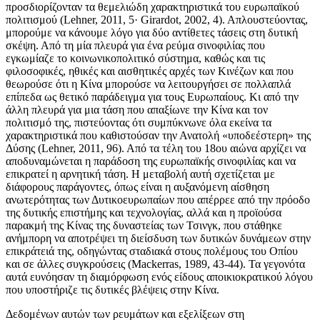
προσδιορίζονταν τα θεμελιώδη χαρακτηριστικά του ευρωπαϊκού
πολιτισμού (Lehner, 2011, 5· Girardot, 2002, 4). Απλουστεύοντας,
μπορούμε να κάνουμε λόγο για δύο αντίθετες τάσεις στη δυτική
σκέψη. Από τη μία πλευρά για ένα ρεύμα σινοφιλίας που
εγκωμίαζε το κοινωνικοπολιτικό σύστημα, καθώς και τις
φιλοσοφικές, ηθικές και αισθητικές αρχές των Κινέζων και που
θεωρούσε ότι η Κίνα μπορούσε να λειτουργήσει σε πολλαπλά
επίπεδα ως θετικό παράδειγμα για τους Ευρωπαίους. Κι από την
άλλη πλευρά για μια τάση που απαξίωνε την Κίνα και τον
πολιτισμό της, πιστεύοντας ότι συμπύκνωνε όλα εκείνα τα
χαρακτηριστικά που καθιστούσαν την Ανατολή «υποδεέστερη» της
Δύσης (Lehner, 2011, 96). Από τα τέλη του 18ου αιώνα αρχίζει να
αποδυναμώνεται η παράδοση της ευρωπαϊκής σινοφιλίας και να
επικρατεί η αρνητική τάση. Η μεταβολή αυτή σχετίζεται με
διάφορους παράγοντες, όπως είναι η αυξανόμενη αίσθηση
ανωτερότητας των Δυτικοευρωπαίων που απέρρεε από την πρόοδο
της δυτικής επιστήμης και τεχνολογίας, αλλά και η προϊούσα
παρακμή της Κίνας της δυναστείας των Τσινγκ, που στάθηκε
ανήμπορη να αποτρέψει τη διείσδυση των δυτικών δυνάμεων στην
επικράτειά της, οδηγώντας σταδιακά στους πολέμους του Οπίου
και σε άλλες συγκρούσεις (Mackerras, 1989, 43-44). Τα γεγονότα
αυτά ευνόησαν τη διαμόρφωση ενός είδους αποικιοκρατικού λόγου
που υποστήριζε τις δυτικές βλέψεις στην Κίνα.
Δεδομένων αυτών των ρευμάτων και εξελίξεων στη