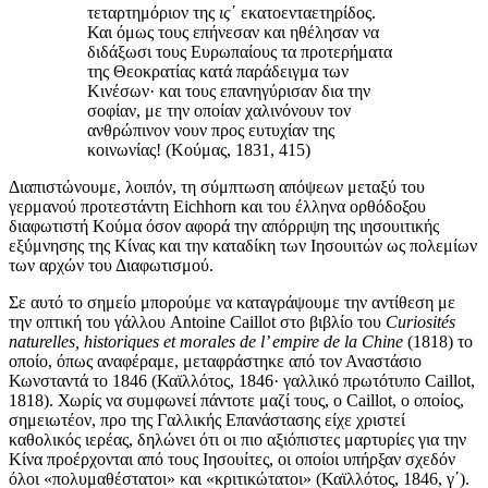
τεταρτημόριον της
ις
΄ εκατοενταετηρίδος.
Και όμως τους επήνεσαν και ηθέλησαν να
διδάξωσι τους Ευρωπαίους τα προτερήματα
της Θεοκρατίας κατά παράδειγμα των
Κινέσων· και τους επανηγύρισαν δια την
σοφίαν, με την οποίαν χαλινόνουν τον
ανθρώπινον νουν προς ευτυχίαν της
κοινωνίας! (Κούμας, 1831, 415)
Διαπιστώνουμε, λοιπόν, τη σύμπτωση απόψεων μεταξύ του
γερμανού προτεστάντη Eichhorn και του έλληνα ορθόδοξου
διαφωτιστή Κούμα όσον αφορά την απόρριψη της ιησουιτικής
εξύμνησης της Κίνας και την καταδίκη των Ιησουιτών ως πολεμίων
των αρχών του Διαφωτισμού.
Σε αυτό το σημείο μπορούμε να καταγράψουμε την αντίθεση με
την οπτική του γάλλου Antoine Caillot στο βιβλίο του
Curiosités
naturelles, historiques et morales de l’ empire de la Chine
(1818) το
οποίο, όπως αναφέραμε, μεταφράστηκε από τον Αναστάσιο
Κωνσταντά το 1846 (Καϊλλότος, 1846· γαλλικό πρωτότυπο Caillot,
1818). Χωρίς να συμφωνεί πάντοτε μαζί τους, ο Caillot, ο οποίος,
σημειωτέον, προ της Γαλλικής Επανάστασης είχε χριστεί
καθολικός ιερέας, δηλώνει ότι οι πιο αξιόπιστες μαρτυρίες για την
Κίνα προέρχονται από τους Ιησουίτες, οι οποίοι υπήρξαν σχεδόν
όλοι «πολυμαθέστατοι» και «κριτικώτατοι» (Καϊλλότος, 1846, γ΄).