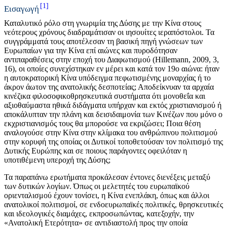
1
Εισαγωγή
Καταλυτικό ρόλο στη γνωριμία της Δύσης με την Κίνα στους
νεότερους χρόνους διαδραμάτισαν οι ιησουίτες ιεραπόστολοι. Τα
συγγράμματά τους αποτέλεσαν τη βασική πηγή γνώσεων των
Ευρωπαίων για την Κίνα επί αιώνες και πυροδότησαν
αντιπαραθέσεις στην εποχή του Διαφωτισμού (Hillemann, 2009, 3,
16), οι οποίες συνεχίστηκαν εν μέρει και κατά τον 19ο αιώνα: ήταν
η αυτοκρατορική Κίνα υπόδειγμα πεφωτισμένης μοναρχίας ή το
άκρον άωτον της ανατολικής δεσποτείας; Αποδείκνυαν τα αρχαία
κινέζικα φιλοσοφικοθρησκευτικά συστήματα ότι μονοθεΐα και
αξιοθαύμαστα ηθικά διδάγματα υπήρχαν και εκτός χριστιανισμού ή
αποκάλυπταν την πλάνη και δεισιδαιμονία των Κινέζων που μόνο ο
εκχριστιανισμός τους θα μπορούσε να εκριζώσει; Ποια θέση
αναλογούσε στην Κίνα στην κλίμακα του ανθρώπινου πολιτισμού
στην κορυφή της οποίας οι Δυτικοί τοποθετούσαν τον πολιτισμό της
Δυτικής Ευρώπης και σε ποιους παράγοντες οφειλόταν η
υποτιθέμενη υπεροχή της Δύσης;
Τα παραπάνω ερωτήματα προκάλεσαν έντονες διενέξεις μεταξύ
των δυτικών λογίων. Όπως οι μελετητές του ευρωπαϊκού
οριενταλισμού έχουν τονίσει, η Κίνα ενεπλάκη, όπως και άλλοι
ανατολικοί πολιτισμοί, σε ενδοευρωπαϊκές πολιτικές, θρησκευτικές
και ιδεολογικές διαμάχες, εκπροσωπώντας, κατεξοχήν, την
«Ανατολική Ετερότητα» σε αντιδιαστολή προς την οποία