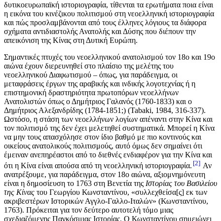
δυτικοευρωπαϊκή ιστοριογραφία, τίθενται τα ερωτήματα ποια είναι
η εικόνα του κινέζικου πολιτισμού στη νεοελληνική ιστοριογραφία
και πώς προσλαμβάνονται από τους έλληνες λόγιους τα διάφορα
σχήματα αντιδιαστολής Ανατολής και Δύσης που διέπουν την
απεικόνιση της Κίνας στη Δυτική Ευρώπη.
Σημαντικές πτυχές του νεοελληνικού ανατολισμού τον 18ο και 19ο
αιώνα έχουν διερευνηθεί στο πλαίσιο της μελέτης του
νεοελληνικού Διαφωτισμού – όπως, για παράδειγμα, οι
μεταφράσεις έργων της αραβικής και ινδικής λογοτεχνίας ή η
επιστημονική δραστηριότητα πρωτοπόρων νεοελλήνων
Ανατολιστών όπως ο Δημήτριος Γαλανός (1760-1833) και ο
Δημήτριος Αλεξανδρίδης (1784-1851;) (Tabaki, 1984, 316-337).
Ωστόσο, η στάση των νεοελλήνων λογίων απέναντι στην Κίνα και
τον πολιτισμό της δεν έχει μελετηθεί συστηματικά. Μπορεί η Κίνα
να μην τους απασχόλησε στον ίδιο βαθμό με πιο κοντινούς και
οικείους ανατολικούς πολιτισμούς, αυτό όμως δεν σημαίνει ότι
έμειναν ανεπηρέαστοι από το διεθνές ενδιαφέρον για την Κίνα και
2
ότι η Κίνα είναι απούσα από τη νεοελληνική ιστοριογραφία.
Αν
ανατρέξουμε, για παράδειγμα, στον 18ο αιώνα, αξιομνημόνευτη
είναι η δημοσίευση το 1763 στη Βενετία της
Ιστορίας του Βασιλείου
της Κίνας
του Γεωργίου Κωνσταντίνου, «συλλεχθείσα[ς] εκ των
ακριβεστέρων Ιστορικών Αγγλο-Γαλλο-Ιταλών» (Κωνσταντίνου,
1763). Πρόκειται για τον δεύτερο αυτοτελή τόμο μιας
σχεδιαζόμενης Παγκόσμιας Ιστορίας. Ο Κωνσταντίνου σημειώνει