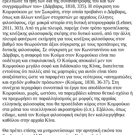
εβελτίωσε τα ήθη των δια της συναναστροφής του και των
συγγραμμάτων του» (Δάρβαρις, 1818, 335). Η σύγκριση του
Κομφούκιου με τον Σωκράτη, στην οποία προβαίνει ο Δάρβαρις,
όπως και άλλων κινέζων στοχαστών με αρχαίους έλληνες
φιλοσόφους, είχε μακρά ιστορία στη δυτική ιστοριογραφία (Lehner,
2011, 303). Από τη μία πλευρά, παρείχε έναν τρόπο προσπέλασης
της κινέζικης φιλοσοφικής σκέψης στο δυτικό κοινό, από την άλλη
πλευρά φανέρωνε εκτίμηση για τους κινέζους φιλοσόφους στον
βαθμό που θεωρούνταν άξιοι σύγκρισης με τους προπάτορες της
δυτικής φιλοσοφίας. Σε σύγκριση με τον Κωνσταντίνου και τον
Δάρβαρι, η αναφορά του Κούμα στον Κομφούκιο είναι πιο
ουδέτερη και επιφυλακτική. Ο Κούμας αποκαλεί μεν τον
Κομφούκιο μεγάλο σοφό και διδάσκαλο της Κίνας, διατείνεται
εντούτοις ότι πολλές από τις μαρτυρίες για αυτόν είναι τόσο
αναξιόπιστες ώστε να παραμένει για τους νεότερους «αινιγματώδες
και σχεδόν μυθικόν πρόσωπον» (Κούμας, 1830, 36-37). Στη
συνέχεια περιγράφει συνοπτικά τα έργα που αποδίδονται στον
Κομφούκιο, χωρίς, ωστόσο, να παρεμβάλει κάποιο θετικό σχόλιο ή
να προχωρήσει σε παραλληλισμούς με μορφές της αρχαίας
ελληνικής φιλοσοφίας που θα προσέδιδαν κύρος στον Κομφούκιο
στα μάτια του νεοελληνικού ακροατηρίου (ό.π.). Εξάλλου, όπως
είδαμε, κατά τον Κούμα φιλοσοφική σκέψη δεν καλλιεργήθηκε
καθόλου στην αρχαία Κίνα.
Θα πρέπει επίσης να μνημονεύσουμε την αρνητική εικόνα του