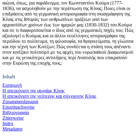
αιώνα, όπως, για παράδειγμα, τον Κωνσταντίνο Κούμα (1777-
1836), να ασχοληθούν με την περίπτωση της Κίνας; Ποιες είναι οι
επιδράσεις από τη γερμανική ιστοριογραφία στη σκιαγράφηση της
Κίνας στις
Ιστορίες των ανθρωπίνων πράξεων
από των
αρχαιοτάτων χρόνων έως των ημερών μας
(1830-1832) του Κούμα
και σε τι διαφοροποιείται ο ίδιος από τις γερμανικές πηγές του; Πώς
αξιολογεί ο Κούμας και οι άλλοι νεοέλληνες ιστοριογράφοι της
περιόδου το πολίτευμα, τη φιλοσοφία, τα θρησκεύματα, τη γλώσσα
και την τέχνη των Κινέζων; Πώς συνδέεται η στάση τους απέναντι
στον κινέζικο πολιτισμό με τις αρχές του ευρωπαϊκού Διαφωτισμού
και με τις γενικότερες αντιλήψεις περί Ανατολής που επικρατούν
στην Ευρώπη της εποχής τους;
Inhalt
Εισαγωγή
Η απεικόνιση της αρχαίας Κίνας
Η απεικόνιση της νεότερης και σύγχρονης Κίνας
Zusammenfassung
Einzelnachweise
Βιβλιογραφία
Zitierweise
Index
Metadaten