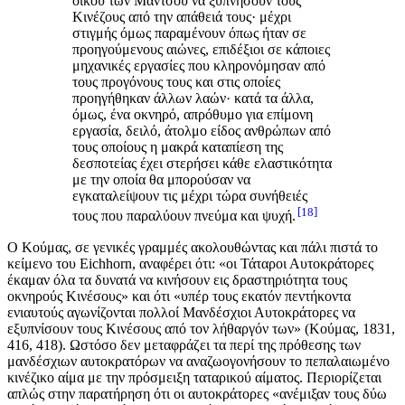
οίκου των Μαντσού να ξυπνήσουν τους
Κινέζους από την απάθειά τους· μέχρι
στιγμής όμως παραμένουν όπως ήταν σε
προηγούμενους αιώνες, επιδέξιοι σε κάποιες
μηχανικές εργασίες που κληρονόμησαν από
τους προγόνους τους και στις οποίες
προηγήθηκαν άλλων λαών· κατά τα άλλα,
όμως, ένα οκνηρό, απρόθυμο για επίμονη
εργασία, δειλό, άτολμο είδος ανθρώπων από
τους οποίους η μακρά καταπίεση της
δεσποτείας έχει στερήσει κάθε ελαστικότητα
με την οποία θα μπορούσαν να
εγκαταλείψουν τις μέχρι τώρα συνήθειές
18
τους που παραλύουν πνεύμα και ψυχή.
Ο Κούμας, σε γενικές γραμμές ακολουθώντας και πάλι πιστά το
κείμενο του Eichhorn, αναφέρει ότι: «οι Τάταροι Αυτοκράτορες
έκαμαν όλα τα δυνατά να κινήσουν εις δραστηριότητα τους
οκνηρούς Κινέσους» και ότι «υπέρ τους εκατόν πεντήκοντα
ενιαυτούς αγωνίζονται πολλοί Μανδέσχιοι Αυτοκράτορες να
εξυπνίσουν τους Κινέσους από τον λήθαργόν των» (Κούμας, 1831,
416, 418). Ωστόσο δεν μεταφράζει τα περί της πρόθεσης των
μανδέσχιων αυτοκρατόρων να αναζωογονήσουν το πεπαλαιωμένο
κινέζικο αίμα με την πρόσμειξη ταταρικού αίματος. Περιορίζεται
απλώς στην παρατήρηση ότι οι αυτοκράτορες «ανέμιξαν τους δύω