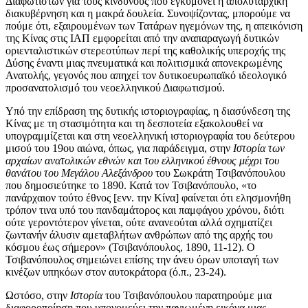
Διαφωτιστών για τους κινδύνους που εγκυμονεί η απολυταρχική
διακυβέρνηση και η μακρά δουλεία. Συνοψίζοντας, μπορούμε να
πούμε ότι, εξαιρουμένων των Τατάρων ηγεμόνων της, η απεικόνιση
της Κίνας στις ΙΑΠ εμφορείται από την αναπαραγωγή δυτικών
οριενταλιστικών στερεοτύπων περί της καθολικής υπεροχής της
Δύσης έναντι μιας πνευματικά και πολιτισμικά απονεκρωμένης
Ανατολής, γεγονός που απηχεί τον δυτικοευρωπαϊκό ιδεολογικό
προσανατολισμό του νεοελληνικού Διαφωτισμού.
Υπό την επίδραση της δυτικής ιστοριογραφίας, η διασύνδεση της
Κίνας με τη στασιμότητα και τη δεσποτεία εξακολουθεί να
υπογραμμίζεται και στη νεοελληνική ιστοριογραφία του δεύτερου
μισού του 19ου αιώνα, όπως, για παράδειγμα, στην
Ιστορία των
αρχαίων ανατολικών εθνών και του ελληνικού έθνους μέχρι του
θανάτου του Μεγάλου Αλεξάνδρου
του Σωκράτη Τσιβανόπουλου
που δημοσιεύτηκε το 1890. Κατά τον Τσιβανόπουλο, «το
πανάρχαιον τούτο έθνος [ενν. την Κίνα] φαίνεται ότι ελησμονήθη
τρόπον τινα υπό του πανδαμάτορος και παμφάγου χρόνου, διότι
ούτε γεροντότερον γίνεται, ούτε ανανεούται αλλά σχηματίζει
ζωντανήν άλυσιν αμεταβλήτων ανθρώπων από της αρχής του
κόσμου έως σήμερον» (Τσιβανόπουλος, 1890, 11-12). Ο
Τσιβανόπουλος σημειώνει επίσης την άνευ όρων υποταγή των
κινέζων υπηκόων στον αυτοκράτορα (ό.π., 23-24).
Ωστόσο, στην
Ιστορία
του Τσιβανόπουλου παρατηρούμε μια
διαφοροποίηση που υπονομεύει την παγιωμένη εικόνα μιας