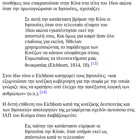
συνθήκες που επικρατούσαν στην Κίνα στα τέλη του 16ου αιώνα
όταν την πρωτογνώρισαν οι Ιησουίτες, σχολιάζει:
Σε αυτή την κατάσταση βρήκαν την Κίνα οι
Ιησουίτες όταν στο τελευταίο τέταρτο του
16ου αιώνα εγκατέστησαν εκεί την
αποστολή τους. Και όμως για καιρό ήταν όλο
επαίνους για εκείνη. Ήθελαν
χρησιμοποιώντας το παράδειγμα των
Κινέζων να κάνουν ολοφάνερα στους
Ευρωπαίους τα πλεονεκτήματα μιας
13
θεοκρατίας (Eichhorn, 1814, 18).
Στον ίδιο τόνο ο Eichhorn κατηγορεί τους Ιησουίτες: «και
εξυμνούσαν την κινέζικη κυβέρνηση για την σοφία με την οποία
γνώριζε πώς να κρατήσει υπό έλεγχο την πανέξυπνη λογική των
14
ανθρώπων» (ο.π.).
Η διττή επίθεση του Eichhorn κατά της κινέζικης δεσποτείας και
των Ιησουιτών απολογητών της μεταφέρεται σχεδόν αυτούσια στις
ΙΑΠ του Κούμα όπου διαβάζουμεότι:
Εις ταύτην την κατάστασιν εύρηκαν οι
Ιησουίται την Κίναν, όταν υπήγαν εκεί ως
απόστολοι κατά το τελευταίον