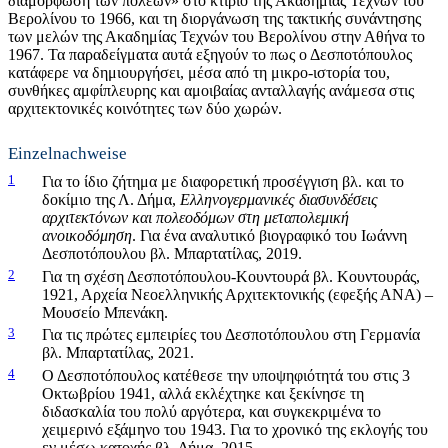
διαμόρφωση των πόλεων» στο κτίριο της Ακαδημίας Τεχνών του
Βερολίνου το 1966, και τη διοργάνωση της τακτικής συνάντησης
των μελών της Ακαδημίας Τεχνών του Βερολίνου στην Αθήνα το
1967. Τα παραδείγματα αυτά εξηγούν το πως ο Δεσποτόπουλος
κατάφερε να δημιουργήσει, μέσα από τη μικρο-ιστορία του,
συνθήκες αμφίπλευρης και αμοιβαίας ανταλλαγής ανάμεσα στις
αρχιτεκτονικές κοινότητες των δύο χωρών.
Einzelnachweise
1
Για το ίδιο ζήτημα με διαφορετική προσέγγιση βλ. και το
δοκίμιο της Λ. Δήμα,
Ελληνογερμανικές διασυνδέσεις
αρχιτεκτόνων και πολεοδόμων στη μεταπολεμική
ανοικοδόμηση
. Για ένα αναλυτικό βιογραφικό του Ιωάννη
Δεσποτόπουλου βλ. Μπαρτατίλας, 2019.
2
Για τη σχέση Δεσποτόπουλου-Κουντουρά βλ. Κουντουράς,
1921, Αρχεία Νεοελληνικής Αρχιτεκτονικής (εφεξής ΑΝΑ) –
Μουσείο Μπενάκη.
3
Για τις πρώτες εμπειρίες του Δεσποτόπουλου στη Γερμανία
βλ. Μπαρτατίλας, 2021.
4
Ο Δεσποτόπουλος κατέθεσε την υποψηφιότητά του στις 3
Οκτωβρίου 1941, αλλά εκλέχτηκε και ξεκίνησε τη
διδασκαλία του πολύ αργότερα, και συγκεκριμένα το
χειμερινό εξάμηνο του 1943. Για το χρονικό της εκλογής του
εν μέσω κατοχής βλ. Δήμα, 2015.