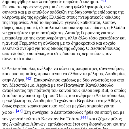
41
δημιουργήθηκε και λειτούργησε η πρώτη Ακαδημία.
Επρόκειτο προφανώς για μια έκφραση φιλελληνισμού, ενώ
συνιστά και μια επιπλέον απόδειξη της διαχρονικής επίδρασης της
κληρονομιάς της αρχαίας Ελλάδας στους πνευματικούς κύκλους
της Γερμανίας. Από το παραπάνω γεγονός καθίσταται, λοιπόν,
σαφές, πως μπορεί, σε πολιτικό και οικονομικό επίπεδο, η Ελλάδα
να χρειαζόταν την υποστήριξη της Δυτικής Γερμανίας για την
μεταπολεμική της ανασυγκρότηση, αλλά άλλο τόσο χρειαζόταν και
η Δυτική Γερμανία τη σύνδεση με το δημοκρατικό και αρχαίο
ελληνικό πνεύμα για τους δικούς της λόγους. Ο Δεσποτόπουλος
αποτελούσε, επομένως, και στις δύο αυτές περιπτώσεις τον
συνδετικό κρίκο.
Ο Δεσποτόπουλος ανέλαβε να κάνει τις απαραίτητες συνεννοήσεις
και προετοιμασίες, προκειμένου να έλθουν τα μέλη της Ακαδημίας
42
στην Αθήνα.
Επικοινώνησε αμέσως με δύο γνωστούς του από
τον Μεσοπόλεμο. Αρχικά με τον Παναγιώτη Κανελλόπουλο,
αναφέροντας την πρόταση του κοινού τους φίλου Sep Ruf, ο οποίος
ζητούσε την υποστήριξή του. Όπως του ανέφερε ο Δεσποτόπουλος
η εκδήλωση της Ακαδημίας Τεχνών του Βερολίνου στην Αθήνα,
όπως έγραφε χαρακτηριστικά: «φέρει μεγάλη σημασία για τη
43
χώρα».
Στη συνέχεια, ο Δεσποτόπουλος ήρθε σε επαφή και με
44
τον γνωστό πολιτικό Κωνσταντίνο Τσάτσο
και εξέχων μέλος
της Ακαδημίας Αθηνών, εμπλέκοντας έτσι στη διοργάνωση και την