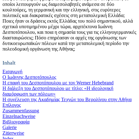
οποίοι λειτουργούν ως διαμεσολαβητές ανάμεσα σε δύο
κουλτούρες, τη γερμανική και την ελληνική, στις ευρύτερες
πολιτικές και διακρατικές σχέσεις στη μεταπολεμική Ελλάδα;
Ποιες ήταν οι δράσεις εκτός Ελλάδας του πολύ σημαντικού, αλλά
σχετικά υποτιμημένου μέχρι τώρα, αρχιτέκτονα Ιωάννη
Δεσποτόπουλου, και ποια η σημασία τους για τις ελληνογερμανικές
διασταυρώσεις; Πόσο επηρέασαν οι αρχές της οργάνωσης των
δυτικοευρωπαϊκών πόλεων κατά την μεταπολεμική περίοδο την
πολεοδομική οργάνωση της Αθήνας;
Inhalt
Εισαγωγή
Ο Ιωάννης Δεσποτόπουλος
Η επαφή του Δεσποτόπουλου με τον Werner Hebebrand
Η διάλεξη του Δεσποτόπουλου με τίτλο: «Η ιδεολογική
διαμόρφωση των πόλεων»
Η συνέλευση της Ακαδημίας Τεχνών του Βερολίνου στην Αθήνα
Επίλογος
Zusammenfassung
Einzelnachweise
Βιβλιογραφία
Galerie
Zitierweise
Index