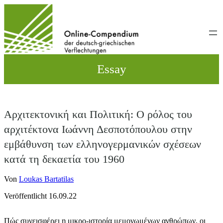
Direkt
zum
Inhalt
wechseln
Essay
Αρχιτεκτονική και Πολιτική: O ρόλος του
αρχιτέκτονα Ιωάννη Δεσποτόπουλου στην
εμβάθυνση των ελληνογερμανικών σχέσεων
κατά τη δεκαετία του 1960
Von
Loukas Bartatilas
Veröffentlicht 16.09.22
Πώς συνεισφέρει η μικρο-ιστορία μεμονωμένων ανθρώπων, οι