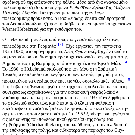
σχεδιασμού της επέκτασης της πόλης, μέσα από ένα ανανεωμένο
πολεοδομικό σχέδιο, το λεγόμενο
Ρυθμιστικό Σχέδιο της Μείζονος
Περιοχής Αθηνών
. Για την αντιμετώπιση της εν λόγω
πολεοδομικής πρόκλησης, ο Βασιλειάδης, έπειτα από προτροπή
του Δεσποτόπουλου, ζήτησε τη βοήθεια του γερμανού αρχιτέκτονα
Werner Hebebrand για την εκπόνηση του.
Ο Hebebrand ήταν ένας από τους πιο γνωστούς αρχιτέκτονες-
13
πολεοδόμους στη Γερμανία
. Είχε εργαστεί, την πενταετία
1925-1930, στο πρόγραμμα της
Νέας Φρανκφούρτης
, ένα από τα
σημαντικότερα και διασημότερα αρχιτεκτονικά προγράμματα της
14
Δημοκρατίας της Βαϊμάρης, υπό τον αρχιτέκτονα Έρνστ Μάυ.
Το 1930, ο Hebebrand ακολούθησε τον Μάυ στη Σοβιετική
Ένωση, στο πλαίσιο του λεγόμενου πενταετούς προγράμματος,
15
προκειμένου να σχεδιάσουν εκεί τις νέες σοσιαλιστικές πόλεις.
Στη Σοβιετική Ένωση εργάστηκε αρχικά ως πολεοδόμος και στη
συνέχεια ως αρχιτέκτονας για την κατασκευή σειράς λαϊκών
νοσοκομείων σε όλη την επικράτεια της. Το 1937 συνελήφθη από
το σταλινικό καθεστώς, και έπειτα από εξάμηνη φυλάκιση
επέστρεψε στη ναζιστική πλέον Γερμανία, όπου και συνέχισε την
αρχιτεκτονική του δραστηριότητα. Το 1952 ξεκίνησε να εργάζεται
ως διευθυντής του πολεοδομικού γραφείου της πόλης του
Αμβούργου (Oberbaudirektor), και υπεύθυνος για τον σχεδιασμό
της επέκτασης της πόλης, και ειδικότερα της περιοχής του City-