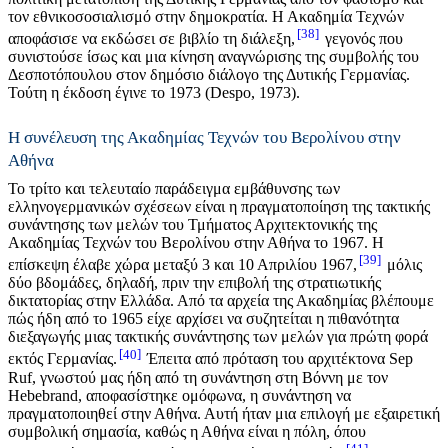
τον εθνικοσοσιαλισμό στην δημοκρατία. Η Ακαδημία Τεχνών
38
αποφάσισε να εκδώσει σε βιβλίο τη διάλεξη,
γεγονός που
συνιστούσε ίσως και μια κίνηση αναγνώρισης της συμβολής του
Δεσποτόπουλου στον δημόσιο διάλογο της Δυτικής Γερμανίας.
Τούτη η έκδοση έγινε το 1973 (Despo, 1973).
Η συνέλευση της Ακαδημίας Τεχνών του Βερολίνου στην
Αθήνα
Το τρίτο και τελευταίο παράδειγμα εμβάθυνσης των
ελληνογερμανικών σχέσεων είναι η πραγματοποίηση της τακτικής
συνάντησης των μελών του Τμήματος Αρχιτεκτονικής της
Ακαδημίας Τεχνών του Βερολίνου στην Αθήνα το 1967. Η
39
επίσκεψη έλαβε χώρα μεταξύ 3 και 10 Απριλίου 1967,
μόλις
δύο βδομάδες, δηλαδή, πριν την επιβολή της στρατιωτικής
δικτατορίας στην Ελλάδα. Από τα αρχεία της Ακαδημίας βλέπουμε
πώς ήδη από το 1965 είχε αρχίσει να συζητείται η πιθανότητα
διεξαγωγής μιας τακτικής συνάντησης των μελών για πρώτη φορά
40
εκτός Γερμανίας.
Έπειτα από πρόταση του αρχιτέκτονα Sep
Ruf, γνωστού μας ήδη από τη συνάντηση στη Βόννη με τον
Hebebrand, αποφασίστηκε ομόφωνα, η συνάντηση να
πραγματοποιηθεί στην Αθήνα. Αυτή ήταν μια επιλογή με εξαιρετική
συμβολική σημασία, καθώς η Αθήνα είναι η πόλη, όπου