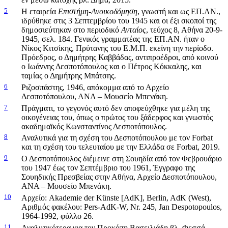
5
Η εταιρεία
Επιστήμη-Ανοικοδόμηση
, γνωστή και ως ΕΠ.ΑΝ.,
ιδρύθηκε στις 3 Σεπτεμβρίου του 1945 και οι έξι σκοποί της
δημοσιεύτηκαν στο περιοδικό
Ανταίος
, τεύχος 8, Αθήνα 20-9-
1945, σελ. 184. Γενικός γραμματέας της ΕΠ.ΑΝ. ήταν ο
Νίκος Κιτσίκης, Πρύτανης του Ε.Μ.Π. εκείνη την περίοδο.
Πρόεδρος, ο Δημήτρης Καββάδας, αντιπροέδροι, από κοινού
ο Ιωάννης Δεσποτόπουλος και ο Πέτρος Κόκκαλης, και
ταμίας ο Δημήτρης Μπάτσης.
6
Ριζοσπάστης, 1946, απόκομμα από το Αρχείο
Δεσποτόπουλου, ΑΝΑ – Μουσείο Μπενάκη.
7
Πράγματι, το γεγονός αυτό δεν αποφεύχθηκε για μέλη της
οικογένειας του, όπως ο πρώτος του ξάδερφος και γνωστός
ακαδημαϊκός Κωνσταντίνος Δεσποτόπουλος.
8
Αναλυτικά για τη σχέση του Δεσποτόπουλου με τον Forbat
και τη σχέση του τελευταίου με την Ελλάδα σε Forbat, 2019.
9
Ο Δεσποτόπουλος διέμεινε στη Σουηδία από τον Φεβρουάριο
του 1947 έως τον Σεπτέμβριο του 1961, Έγγραφο της
Σουηδικής Πρεσβείας στην Αθήνα, Αρχείο Δεσποτόπουλου,
ΑΝΑ – Μουσείο Μπενάκη.
10
Αρχείο: Akademie der Künste [AdK], Berlin, AdK (West),
Αριθμός φακέλου: Pers-AdK-W, Nr. 245, Jan Despotopoulos,
1964-1992, φύλλο 26.
11
Αναλυτικότερα για τον Προκόπη Βασειλιάδη βλ. Φεσσά,