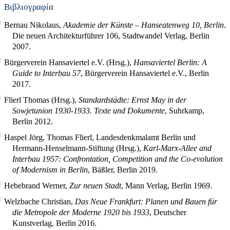
Βιβλιογραφία
Bernau Nikolaus,
Akademie der Künste – Hanseatenweg 10, Berlin
.
Die neuen Architekturführer 106, Stadtwandel Verlag, Berlin
2007.
Bürgerverein Hansaviertel e.V. (Hrsg.),
Hansaviertel Berlin: A
Guide to Interbau 57
, Bürgerverein Hansaviertel e.V., Berlin
2017.
Flierl Thomas (Hrsg.),
Standardstädte: Ernst May in der
Sowjetunion 1930-1933. Texte und Dokumente
, Suhrkamp,
Berlin 2012.
Haspel Jörg, Thomas Flierl, Landesdenkmalamt Berlin und
Hermann-Henselmann-Stiftung (Hrsg.),
Karl-Marx-Allee and
Interbau 1957: Confrontation, Competition and the Co-evolution
of Modernism in Berlin
, Bäßler, Berlin 2019.
Hebebrand Werner,
Zur neuen Stadt
, Mann Verlag, Berlin 1969.
Welzbache Christian,
Das Neue Frankfurt: Planen und Bauen für
die Metropole der Moderne 1920 bis 1933
, Deutscher
Kunstverlag, Berlin 2016.