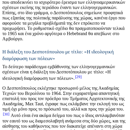
που αποδεικνύει το ισχυρότερο έρεισμα των ελληνοαμερικανικών
σχέσεων εκείνης της περιόδου έναντι των ελληνογερμανικών.
Επίσης, στο ίδιο γράμμα, ο Δεσποτόπουλος σημείωνε προφητικά
πως εξαιτίας της πολιτικής παράλυσης της χώρας, κανένα έργο που
αφορούσε τα μεγάλα προβλήματά της δεν επρόκειτο να
προχωρήσει. Το ρυθμιστικό σχέδιο θα πραγματοποιούνταν τελικά
το 1965 και ένα χρόνο αργότερα ο Hebebrand θα απεβίωνε στο
Αμβούργο.
Η διάλεξη του Δεσποτόπουλου με τίτλο: «Η ιδεολογική
διαμόρφωση των πόλεων»
Το δεύτερο παράδειγμα εμβάθυνσης των ελληνογερμανικών
σχέσεων είναι η διάλεξη του Δεσποτόπουλου με τίτλο: «Η
29
ιδεολογική διαμόρφωση των πόλεων».
Ο Δεσποτόπουλος εκλέχτηκε προσωρινό μέλος της Ακαδημίας
Τεχνών του Βερολίνου το 1964. Στην ευχαριστήρια απαντητική
επιστολή του προς τον πρόεδρο του Τμήματος Αρχιτεκτονικής της
Ακαδημίας, Max Taut, έγραφε πως εκλάμβανε την εκλογή του ως
τιμή όχι μόνο προς το πρόσωπό του, αλλά και προς την χώρα του.
30
Αυτό είναι ένα ακόμα δείγμα του πως ο ίδιος αντιλαμβανόταν
τον εαυτό του ως διαμεσολαβητή ανάμεσα στις δύο χώρες, και της
αίσθησης του καθήκοντος που τον διακατείχε απέναντι στη χώρα