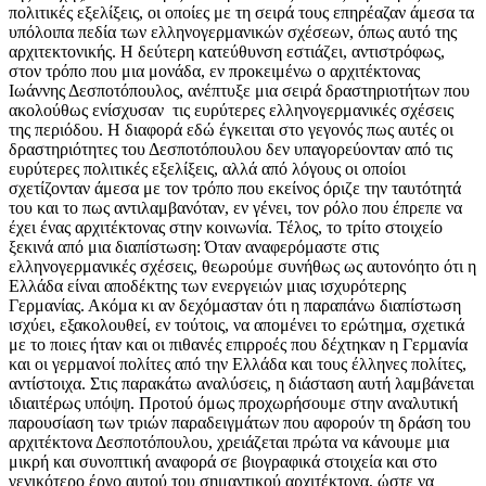
πολιτικές εξελίξεις, οι οποίες με τη σειρά τους επηρέαζαν άμεσα τα
υπόλοιπα πεδία των ελληνογερμανικών σχέσεων, όπως αυτό της
αρχιτεκτονικής. Η δεύτερη κατεύθυνση εστιάζει, αντιστρόφως,
στον τρόπο που μια μονάδα, εν προκειμένω ο αρχιτέκτονας
Ιωάννης Δεσποτόπουλος, ανέπτυξε μια σειρά δραστηριοτήτων που
ακολούθως ενίσχυσαν τις ευρύτερες ελληνογερμανικές σχέσεις
της περιόδου. Η διαφορά εδώ έγκειται στο γεγονός πως αυτές οι
δραστηριότητες του Δεσποτόπουλου δεν υπαγορεύονταν από τις
ευρύτερες πολιτικές εξελίξεις, αλλά από λόγους οι οποίοι
σχετίζονταν άμεσα με τον τρόπο που εκείνος όριζε την ταυτότητά
του και το πως αντιλαμβανόταν, εν γένει, τον ρόλο που έπρεπε να
έχει ένας αρχιτέκτονας στην κοινωνία. Τέλος, το τρίτο στοιχείο
ξεκινά από μια διαπίστωση: Όταν αναφερόμαστε στις
ελληνογερμανικές σχέσεις, θεωρούμε συνήθως ως αυτονόητο ότι η
Ελλάδα είναι αποδέκτης των ενεργειών μιας ισχυρότερης
Γερμανίας. Ακόμα κι αν δεχόμασταν ότι η παραπάνω διαπίστωση
ισχύει, εξακολουθεί, εν τούτοις, να απομένει το ερώτημα, σχετικά
με το ποιες ήταν και οι πιθανές επιρροές που δέχτηκαν η Γερμανία
και οι γερμανοί πολίτες από την Ελλάδα και τους έλληνες πολίτες,
αντίστοιχα. Στις παρακάτω αναλύσεις, η διάσταση αυτή λαμβάνεται
ιδιαιτέρως υπόψη. Προτού όμως προχωρήσουμε στην αναλυτική
παρουσίαση των τριών παραδειγμάτων που αφορούν τη δράση του
αρχιτέκτονα Δεσποτόπουλου, χρειάζεται πρώτα να κάνουμε μια
μικρή και συνοπτική αναφορά σε βιογραφικά στοιχεία και στο
γενικότερο έργο αυτού του σημαντικού αρχιτέκτονα, ώστε να