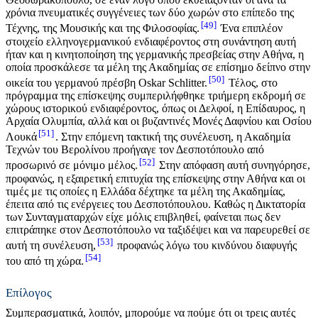
χρόνια πνευματικές συγγένειες των δύο χωρών στο επίπεδο της
49
Τέχνης, της Μουσικής και της Φιλοσοφίας.
Ένα επιπλέον
στοιχείο ελληνογερμανικού ενδιαφέροντος στη συνάντηση αυτή
ήταν και η κινητοποίηση της γερμανικής πρεσβείας στην Αθήνα, η
οποία προσκάλεσε τα μέλη της Ακαδημίας σε επίσημο δείπνο στην
50
οικεία του γερμανού πρέσβη Oskar Schlitter.
Τέλος, στο
πρόγραμμα της επίσκεψης συμπεριλήφθηκε τριήμερη εκδρομή σε
χώρους ιστορικού ενδιαφέροντος, όπως οι Δελφοί, η Επίδαυρος, η
Αρχαία Ολυμπία, αλλά και οι βυζαντινές Μονές Δαφνίου και Οσίου
51
Λουκά
. Στην επόμενη τακτική της συνέλευση, η Ακαδημία
Τεχνών του Βερολίνου προήγαγε τον Δεσποτόπουλο από
52
προσωρινό σε μόνιμο μέλος.
Στην απόφαση αυτή συνηγόρησε,
προφανώς, η εξαιρετική επιτυχία της επίσκεψης στην Αθήνα και οι
τιμές με τις οποίες η Ελλάδα δέχτηκε τα μέλη της Ακαδημίας,
έπειτα από τις ενέργειες του Δεσποτόπουλου. Καθώς η Δικτατορία
των Συνταγματαρχών είχε μόλις επιβληθεί, φαίνεται πως δεν
επιτράπηκε στον Δεσποτόπουλο να ταξιδέψει και να παρευρεθεί σε
53
αυτή τη συνέλευση,
προφανώς λόγω του κινδύνου διαφυγής
54
του από τη χώρα.
Επίλογος
Συμπερασματικά, λοιπόν, μπορούμε να πούμε ότι οι τρεις αυτές