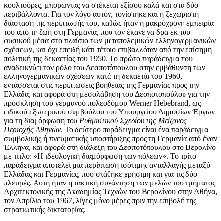
κουλτούρες, μπορώντας να στέκεται εξίσου καλά και στα δύο
περιβάλλοντα. Για τον λόγο αυτόν, τονίστηκε και η ξεχωριστή
διάσταση της περίπτωσής του, καθώς ήταν η μακρόχρονη εμπειρία
του από τη ζωή στη Γερμανία, που τον έκανε να δρα εκ του
φυσικού μέσα στο πλαίσιο των μεταπολεμικών ελληνογερμανικών
σχέσεων, και όχι επειδή κάτι τέτοιο επιβαλλόταν από την επίσημη
πολιτική της δεκαετίας του 1950. Το πρώτο παράδειγμα που
αναδεικνύει τον ρόλο του Δεσποτόπουλου στην εμβάθυνση των
ελληνογερμανικών σχέσεων κατά τη δεκαετία του 1960,
εντάσσεται στις περιπτώσεις βοήθειας της Γερμανίας προς την
Ελλάδα, και αφορά στη μεσολάβηση του Δεσποτοπούλου για την
πρόσκληση του γερμανού πολεοδόμου Werner Hebebrand, ως
ειδικού εξωτερικού συμβούλου του Υπουργείου Δημοσίων Έργων
για τη διαμόρφωση του
Ρυθμιστικού Σχεδίου της Μείζονος
Περιοχής Αθηνών
. Το δεύτερο παράδειγμα είναι ένα παράδειγμα
συμβολικής ή πνευματικής υποστήριξης προς τη Γερμανία από έναν
Έλληνα, και αφορά στη διάλεξη του Δεσποτόπουλου στο Βερολίνο
με τίτλο: «Η ιδεολογική διαμόρφωση των πόλεων». Το τρίτο
παράδειγμα αποτελεί μια περίπτωση ισότιμης ανταλλαγής μεταξύ
Ελλάδας και Γερμανίας, που στάθηκε χρήσιμη και για τις δύο
πλευρές. Αυτή ήταν η τακτική συνάντηση των μελών του τμήματος
Αρχιτεκτονικής της Ακαδημίας Τεχνών του Βερολίνου στην Αθήνα,
τον Απρίλιο του 1967, λίγες μόνο μέρες πριν την επιβολή της
στρατιωτικής δικτατορίας.