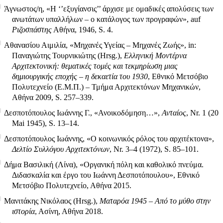
Άγνωστος/η, «Η ‘’εξυγίανσις’’ άρχισε με ομαδικές απολύσεις των
ανωτάτων υπαλλήλων – ο κατάλογος των προγραφών», auf
Ριζοσπάστης
Αθήνα, 1946, S. 4.
Αθανασίου Αιμιλία, «Μηχανές Υγείας – Μηχανές Ζωής», in:
Παναγιώτης Τουρνικιώτης (Hrsg.),
Ελληνική Μοντέρνα
Αρχιτεκτονική: θεματικές τομές και τεκμηρίωση μιας
δημιουργικής εποχής – η δεκαετία του 1930
, Εθνικό Μετσόβιο
Πολυτεχνείο (Ε.Μ.Π.) – Τμήμα Αρχιτεκτόνων Μηχανικών,
Αθήνα 2009, S. 257–339.
Δεσποτόπουλος Ιωάννης Γ., «Ανοικοδόμηση…»,
Ανταίος
, Nr. 1 (20
Mai 1945), S. 13–14.
Δεσποτόπουλος Ιωάννης, «Ο κοινωνικός ρόλος του αρχιτέκτονα»,
Δελτίο Συλλόγου Αρχιτεκτόνων
, Nr. 3–4 (1972), S. 85–101.
Δήμα Βασιλική (Λίνα), «Οργανική πόλη και καθολικό πνεύμα.
Διδασκαλία και έργο του Ιωάννη Δεσποτόπουλου», Εθνικό
Μετσόβιο Πολυτεχνείο, Αθήνα 2015.
Μανιτάκης Νικόλαος (Hrsg.),
Ματαρόα 1945 – Από το μύθο στην
ιστορία
, Ασίνη, Αθήνα 2018.