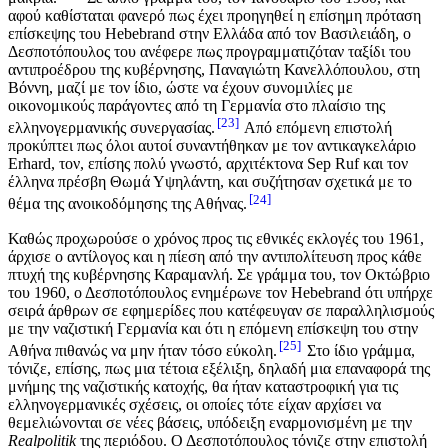
αφού καθίσταται φανερό πως έχει προηγηθεί η επίσημη πρόταση
επίσκεψης του Hebebrand στην Ελλάδα από τον Βασιλειάδη, ο
Δεσποτόπουλος του ανέφερε πως προγραμματιζόταν ταξίδι του
αντιπροέδρου της κυβέρνησης, Παναγιώτη Κανελλόπουλου, στη
Βόννη, μαζί με τον ίδιο, ώστε να έχουν συνομιλίες με
οικονομικούς παράγοντες από τη Γερμανία στο πλαίσιο της
23
ελληνογερμανικής συνεργασίας.
Από επόμενη επιστολή
προκύπτει πως όλοι αυτοί συναντήθηκαν με τον αντικαγκελάριο
Erhard, τον, επίσης πολύ γνωστό, αρχιτέκτονα Sep Ruf και τον
έλληνα πρέσβη Θωμά Υψηλάντη, και συζήτησαν σχετικά με το
24
θέμα της ανοικοδόμησης της Αθήνας.
Καθώς προχωρούσε ο χρόνος προς τις εθνικές εκλογές του 1961,
άρχισε ο αντίλογος και η πίεση από την αντιπολίτευση προς κάθε
πτυχή της κυβέρνησης Καραμανλή. Σε γράμμα του, τον Οκτώβριο
του 1960, ο Δεσποτόπουλος ενημέρωνε τον Hebebrand ότι υπήρχε
σειρά άρθρων σε εφημερίδες που κατέφευγαν σε παραλληλισμούς
με την ναζιστική Γερμανία και ότι η επόμενη επίσκεψη του στην
25
Αθήνα πιθανώς να μην ήταν τόσο εύκολη.
Στο ίδιο γράμμα,
τόνιζε, επίσης, πως μια τέτοια εξέλιξη, δηλαδή μια επαναφορά της
μνήμης της ναζιστικής κατοχής, θα ήταν καταστροφική για τις
ελληνογερμανικές σχέσεις, οι οποίες τότε είχαν αρχίσει να
θεμελιώνονται σε νέες βάσεις, υπόδειξη εναρμονισμένη με την
Realpolitik
της περιόδου. Ο Δεσποτόπουλος τόνιζε στην επιστολή