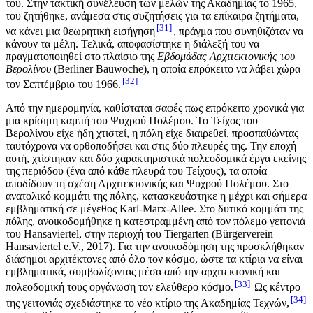
του. Στην τακτική συνέλευση των μελών της Ακαδημίας το 1965,
του ζητήθηκε, ανάμεσα στις συζητήσεις για τα επίκαιρα ζητήματα,
31
να κάνει μια θεωρητική εισήγηση
, πράγμα που συνηθιζόταν να
κάνουν τα μέλη. Τελικά, αποφασίστηκε η διάλεξή του να
πραγματοποιηθεί στο πλαίσιο της
Εβδομάδας Αρχιτεκτονικής του
Βερολίνου
(Berliner Bauwoche), η οποία επρόκειτο να λάβει χώρα
32
τον Σεπτέμβριο του 1966.
Από την ημερομηνία, καθίσταται σαφές πως επρόκειτο χρονικά για
μια κρίσιμη καμπή του Ψυχρού Πολέμου. Το Τείχος του
Βερολίνου είχε ήδη χτιστεί, η πόλη είχε διαιρεθεί, προσπαθώντας
ταυτόχρονα να ορθοποδήσει και στις δύο πλευρές της. Την εποχή
αυτή, χτίστηκαν και δύο χαρακτηριστικά πολεοδομικά έργα εκείνης
της περιόδου (ένα από κάθε πλευρά του Τείχους), τα οποία
αποδίδουν τη σχέση Αρχιτεκτονικής και Ψυχρού Πολέμου. Στο
ανατολικό κομμάτι της πόλης, κατασκευάστηκε η μέχρι και σήμερα
εμβληματική σε μέγεθος Karl-Marx-Allee. Στο δυτικό κομμάτι της
πόλης, ανοικοδομήθηκε η κατεστραμμένη από τον πόλεμο γειτονιά
του Hansaviertel, στην περιοχή του Tiergarten (Bürgerverein
Hansaviertel e.V., 2017). Για την ανοικοδόμηση της προσκλήθηκαν
διάσημοι αρχιτέκτονες από όλο τον κόσμο, ώστε τα κτίρια να είναι
εμβληματικά, συμβολίζοντας μέσα από την αρχιτεκτονική και
33
πολεοδομική τους οργάνωση τον ελεύθερο κόσμο.
Ως κέντρο
34
της γειτονιάς σχεδιάστηκε το νέο κτίριο της Ακαδημίας Τεχνών,