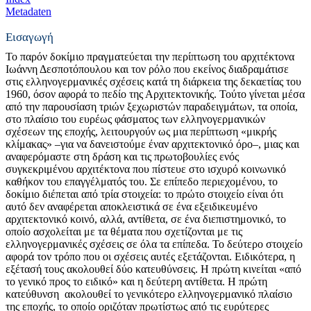
Metadaten
Εισαγωγή
Το παρόν δοκίμιο πραγματεύεται την περίπτωση του αρχιτέκτονα
Ιωάννη Δεσποτόπουλου και τον ρόλο που εκείνος διαδραμάτισε
στις ελληνογερμανικές σχέσεις κατά τη διάρκεια της δεκαετίας του
1960, όσον αφορά το πεδίο της Αρχιτεκτονικής. Τούτο γίνεται μέσα
από την παρουσίαση τριών ξεχωριστών παραδειγμάτων, τα οποία,
στο πλαίσιο του ευρέως φάσματος των ελληνογερμανικών
σχέσεων της εποχής, λειτουργούν ως μια περίπτωση «μικρής
κλίμακας» –για να δανειστούμε έναν αρχιτεκτονικό όρο–, μιας και
αναφερόμαστε στη δράση και τις πρωτοβουλίες ενός
συγκεκριμένου αρχιτέκτονα που πίστευε στο ισχυρό κοινωνικό
καθήκον του επαγγέλματός του. Σε επίπεδο περιεχομένου, το
δοκίμιο διέπεται από τρία στοιχεία: το πρώτο στοιχείο είναι ότι
αυτό δεν αναφέρεται αποκλειστικά σε ένα εξειδικευμένο
αρχιτεκτονικό κοινό, αλλά, αντίθετα, σε ένα διεπιστημονικό, το
οποίο ασχολείται με τα θέματα που σχετίζονται με τις
ελληνογερμανικές σχέσεις σε όλα τα επίπεδα. Το δεύτερο στοιχείο
αφορά τον τρόπο που οι σχέσεις αυτές εξετάζονται. Ειδικότερα, η
εξέτασή τους ακολουθεί δύο κατευθύνσεις. Η πρώτη κινείται «από
το γενικό προς το ειδικό» και η δεύτερη αντίθετα. Η πρώτη
κατεύθυνση ακολουθεί το γενικότερο ελληνογερμανικό πλαίσιο
της εποχής, το οποίο οριζόταν πρωτίστως από τις ευρύτερες