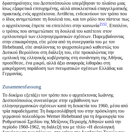
δραστηριότητες του Δεσποτόπουλου υπερέβησαν το πλαίσιο μιας
ίσως εξαιρετικά επιτυχημένης, αλλά αποκλειστικά επαγγελματικής
πρακτικής ενός αρχιτέκτονα. Αντίθετα, ενδεικνύουν τον τρόπο που
ο ίδιος αντιμετώπισε τη δουλειά του, και τον ρόλο που πίστευε πως
55
ο αρχιτέκτονας έπρεπε να επιτελέσει στην κοινωνία
. Επιπλέον,
ο τρόπος που αντιμετώπισε τη δουλειά του κατέτεινε στον
εμπλουτισμό των ελληνογερμανικών σχέσεων. Παρεμβαίνοντας
στην επικαιρότητα, είτε μέσα από τη συνεργασία του με τον
Hebebrand, είτε αναλύοντας το ψυχροπολεμικό καθεστώς του
Δυτικού Βερολίνου στη διάλεξη του, είτε προκαλώντας την
εμπλοκή της ελληνικής κυβέρνησης στη συνάντηση της Αθήνας,
προσέθεσε, ένα μικρό, αλλά άξιο αναφοράς λιθαράκι στη
μακρόχρονη παράδοση των πνευματικών σχέσεων Ελλάδας και
Γερμανίας.
Zusammenfassung
Το δοκίμιο εξετάζει τον τρόπο που ο αρχιτέκτονας Ιωάννης
Δεσποτόπουλος συνεισέφερε στην εμβάθυνση των
ελληνογερμανικών σχέσεων κατά τη δεκαετία του 1960, μέσα από
τρία παραδείγματα: Τη διαμεσολάβησή του στην πρόσκληση του
γερμανού πολεοδόμου Werner Hebebrand για τη δημιουργία του
Ρυθμιστικού Σχεδίου της Μείζονος Περιοχής Αθηνών κατά την
περίοδο 1960-1962, τη διάλεξή του με τίτλο «Η ιδεολογική