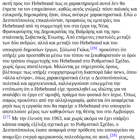
αυτή προς τον Hebebrand πως οι χαρακτηρισμοί αυτοί δεν θα
έπρεπε να τον επηρεάσουν, καθώς αυτός γνώριζε πόσο παλαιός και
ειλικρινής δημοκράτης ήταν, όπως ανέφερε χαρακτηριστικά. Εδώ ο
Δεσποτόπουλος επικαλούνταν, προφανώς τις εμπειρίες του
Hebebrand από τη συμμετοχή του στα έργα της Νέας
Φρανκφούρτης της Δημοκρατίας της Βαϊμάρης και της προ-
σταλινικής Σοβιετικής Ένωσης. Από επόμενες επιστολές μεταξύ
των δύο ανδρών, αλλά και μεταξύ του Hebebrand και του
26
υπουργού δημοσίων έργων, Σόλωνα Γκίκα,
προκύπτει ότι
υπήρξε μια προσπάθεια μέσω του τύπου να ξεκαθαριστούν οι όροι
του τρόπου συμμετοχής του Hebebrand στο Ρυθμιστικό Σχέδιο,
χωρίς όμως αποτέλεσμα. Μιλώντας με σημερινούς όρους,
βλέπουμε πως υπήρξε ενορχηστρωμένη διασπορά fake news, όπου
«άλλα κέντρα», όπως χαρακτηριστικά έλεγε ο Δεσποτόπουλος,
πολιτικά και αρχιτεκτονικά, καλλιεργούσαν εσκεμμένα την
εντύπωση ότι ο Hebebrand είχε προσκληθεί ως ιδιώτης για να
αναλάβει το έργο επ’ αμοιβή, πράγμα που φυσικά δεν ίσχυε. Όπως
σαφώς προκύπτει από την αλληλογραφία, φαίνεται ότι αναφέρεται
ρητά πως η εργασία που θα παρείχε ο Hebebrand στο υπουργείο
αποτελούσε μέρος των καθηκόντων της θέσης του στο Αμβούργο.
27
Με την έλευση του 1963, και χωρίς ακόμα να έχει υπάρξει
κάποια σαφής εξέλιξη σχετικά με το Ρυθμιστικό Σχέδιο, ο
Δεσποτόπουλος έκανε αναφορά στην πρόθεση του υπουργείου να
28
αναμείξει ενεργά αμερικανούς πολεοδόμους σε αυτό,
γεγονός