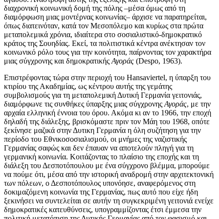
διαχρονική κοινωνική δομή της πόλης –μέσα όμως από τη
διαμόρφωση μιας μοντέρνας κοινωνίας– άρχισε να παρατηρείται,
όπως διατεινόταν, κατά τον Μεσοπόλεμο και κυρίως στα πρώτα
μεταπολεμικά χρόνια, ιδιαίτερα στο σοσιαλιστικό-δημοκρατικό
κράτος της Σουηδίας. Εκεί, τα πολιτιστικά κέντρα ανέκτησαν τον
κοινωνικό ρόλο τους για την κοινότητα, παίρνοντας τον χαρακτήρα
μιας σύγχρονης και δημοκρατικής
Αγοράς
(Despo, 1963).
Επιστρέφοντας τώρα στην περιοχή του Hansaviertel, η ύπαρξη του
κτιρίου της Ακαδημίας, ως κέντρου αυτής της γεμάτης
συμβολισμούς για τη μεταπολεμική Δυτική Γερμανία γειτονιάς,
διαμόρφωνε τις συνθήκες ύπαρξης μιας σύγχρονης
Αγοράς
, με την
αρχαία ελληνική έννοια του όρου. Ακόμα κι αν το 1966, την εποχή
δηλαδή της διάλεξης, βρισκόμαστε πριν τον Μάη του 1968, οπότε
ξεκίνησε μαζικά στην Δυτικη Γερμανία η όλη συζήτηση για την
περίοδο του Εθνικοσοσιαλισμού, οι μνήμες της ναζιστικής
Γερμανίας σαφώς και δεν έπαυαν να αποτελούν πληγή για τη
γερμανική κοινωνία. Κοιτάζοντας το πλαίσιο της εποχής και τη
διάλεξη του Δεσποτόπουλου με ένα σύγχρονο βλέμμα, μπορούμε
να πούμε ότι, μέσα από την ιστορική αναδρομή στην αρχιτεκτονική
των πόλεων, ο Δεσποτόπουλος υπονόησε, αναφερόμενος στη
δοκιμαζόμενη κοινωνία της Γερμανίας, πως αυτό που είχε ήδη
ξεκινήσει να συντελείται σε αυτήν τη συγκεκριμένη γειτονιά ενείχε
δημοκρατικές κατευθύνσεις, υπογραμμίζοντας έτσι έμμεσα την
πολιτική μετατόπιση της Δυτικής Γερμανίας από τον φασισμό και