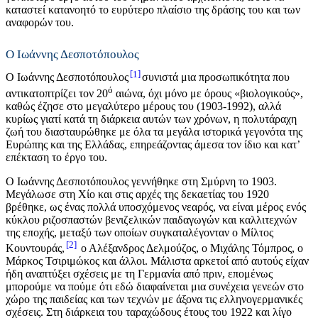
καταστεί κατανοητό το ευρύτερο πλαίσιο της δράσης του και των
αναφορών του.
Ο Ιωάννης Δεσποτόπουλος
1
Ο Ιωάννης Δεσποτόπουλος
συνιστά μια προσωπικότητα που
ό
αντικατοπτρίζει τον 20
αιώνα, όχι μόνο με όρους «βιολογικούς»,
καθώς έζησε στο μεγαλύτερο μέρους του (1903-1992), αλλά
κυρίως γιατί κατά τη διάρκεια αυτών των χρόνων, η πολυτάραχη
ζωή του διασταυρώθηκε με όλα τα μεγάλα ιστορικά γεγονότα της
Ευρώπης και της Ελλάδας, επηρεάζοντας άμεσα τον ίδιο και κατ’
επέκταση το έργο του.
Ο Ιωάννης Δεσποτόπουλος γεννήθηκε στη Σμύρνη το 1903.
Μεγάλωσε στη Χίο και στις αρχές της δεκαετίας του 1920
βρέθηκε, ως ένας πολλά υποσχόμενος νεαρός, να είναι μέρος ενός
κύκλου ριζοσπαστών βενιζελικών παιδαγωγών και καλλιτεχνών
της εποχής, μεταξύ των οποίων συγκαταλέγονταν ο Μίλτος
2
Κουντουράς,
ο Αλέξανδρος Δελμούζος, ο Μιχάλης Τόμπρος, ο
Μάρκος Τσιριμώκος και άλλοι. Μάλιστα αρκετοί από αυτούς είχαν
ήδη αναπτύξει σχέσεις με τη Γερμανία από πριν, επομένως
μπορούμε να πούμε ότι εδώ διαφαίνεται μια συνέχεια γενεών στο
χώρο της παιδείας και των τεχνών με άξονα τις ελληνογερμανικές
σχέσεις. Στη διάρκεια του ταραχώδους έτους του 1922 και λίγο