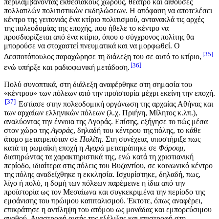
περιλαμβάνοντας εκθεσιακούς χώρους, θέατρο και αίθουσες
πολλαπλών πολιτιστικών εκδηλώσεων. Η απόφαση να αποτελέσει
κέντρο της γειτονιάς ένα κτίριο πολιτισμού, αντανακλά τις αρχές
της πολεοδομίας της εποχής, που ήθελε το κέντρο να
προσδιορίζεται από ένα κτίριο, όπου ο σύγχρονος πολίτης θα
μπορούσε να στοχαστεί πνευματικά και να μορφωθεί. Ο
35
Δεσποτόπουλος παραχώρησε τη διάλεξη του σε αυτό το κτίριο,
36
ενώ υπήρξε και ραδιοφωνική μετάδοση.
Πολύ συνοπτικά, στη διάλεξη αναφέρθηκε στη σημασία του
«κέντρου» των πόλεων από την προϊστορία μέχρι εκείνη την εποχή.
37
Εστίασε στην πολεοδομική οργάνωση της αρχαίας Αθήνας και
των αρχαίων ελληνικών πόλεων (λ.χ. Πριήνη, Μίλητος κ.λπ.),
αναλύοντας την έννοια της Αγοράς. Επίσης, εξήγησε το πώς μέσα
στον χώρο της
Αγοράς
, δηλαδή του κέντρου της πόλης, το κάθε
άτομο μετατρεπόταν σε
Πολίτη
. Στη συνέχεια, υποστήριξε πως
κατά τη ρωμαϊκή εποχή η
Αγορά
μετατράπηκε σε
Φόρουμ
,
διατηρώντας τα χαρακτηριστικά της, ενώ κατά τη χριστιανική
περίοδο, ιδιαίτερα στις πόλεις του Βυζαντίου, σε κοινωνικό κέντρο
της πόλης αναδείχθηκε η εκκλησία. Ισχυρίστηκε, δηλαδή, πως,
λίγο ή πολύ, η δομή των πόλεων παρέμεινε η ίδια από την
προϊστορία ως τον Μεσαίωνα και συγκεκριμένα την περίοδο της
εμφάνισης του πρώιμου καπιταλισμού. Έκτοτε, όπως αναφέρει,
επικράτησε η αντίληψη του ατόμου ως μονάδας και εμπορεύσιμου
αγαθού. Αναστροφή αυτής της εξέλιξης και επιστροφή στη