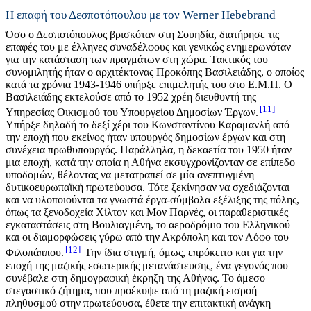
Η επαφή του Δεσποτόπουλου με τον Werner Hebebrand
Όσο ο Δεσποτόπουλος βρισκόταν στη Σουηδία, διατήρησε τις
επαφές του με έλληνες συναδέλφους και γενικώς ενημερωνόταν
για την κατάσταση των πραγμάτων στη χώρα. Τακτικός του
συνομιλητής ήταν ο αρχιτέκτονας Προκόπης Βασιλειάδης, ο οποίος
κατά τα χρόνια 1943-1946 υπήρξε επιμελητής του στο Ε.Μ.Π. Ο
Βασιλειάδης εκτελούσε από το 1952 χρέη διευθυντή της
11
Υπηρεσίας Οικισμού του Υπουργείου Δημοσίων Έργων.
Υπήρξε δηλαδή το δεξί χέρι του Κωνσταντίνου Καραμανλή από
την εποχή που εκείνος ήταν υπουργός δημοσίων έργων και στη
συνέχεια πρωθυπουργός. Παράλληλα, η δεκαετία του 1950 ήταν
μια εποχή, κατά την οποία η Αθήνα εκσυγχρονίζονταν σε επίπεδο
υποδομών, θέλοντας να μετατραπεί σε μία ανεπτυγμένη
δυτικοευρωπαϊκή πρωτεύουσα. Τότε ξεκίνησαν να σχεδιάζονται
και να υλοποιούνται τα γνωστά έργα-σύμβολα εξέλιξης της πόλης,
όπως τα ξενοδοχεία Χίλτον και Μον Παρνές, οι παραθεριστικές
εγκαταστάσεις στη Βουλιαγμένη, το αεροδρόμιο του Ελληνικού
και οι διαμορφώσεις γύρω από την Ακρόπολη και τον Λόφο του
12
Φιλοπάππου.
Την ίδια στιγμή, όμως, επρόκειτο και για την
εποχή της μαζικής εσωτερικής μετανάστευσης, ένα γεγονός που
συνέβαλε στη δημογραφική έκρηξη της Αθήνας. Το άμεσο
στεγαστικό ζήτημα, που προέκυψε από τη μαζική εισροή
πληθυσμού στην πρωτεύουσα, έθετε την επιτακτική ανάγκη