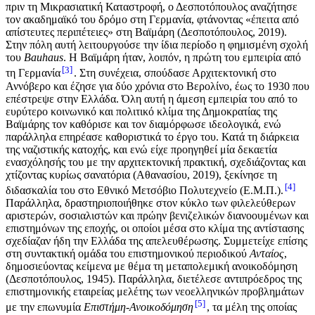
πριν τη Μικρασιατική Καταστροφή, ο Δεσποτόπουλος αναζήτησε
τον ακαδημαϊκό του δρόμο στη Γερμανία, φτάνοντας «έπειτα από
απίστευτες περιπέτειες» στη Βαϊμάρη (Δεσποτόπουλος, 2019).
Στην πόλη αυτή λειτουργούσε την ίδια περίοδο η φημισμένη σχολή
του
Βauhaus
. Η Βαϊμάρη ήταν, λοιπόν, η πρώτη του εμπειρία από
3
τη Γερμανία
. Στη συνέχεια, σπούδασε Αρχιτεκτονική στο
Αννόβερο και έζησε για δύο χρόνια στο Βερολίνο, έως το 1930 που
επέστρεψε στην Ελλάδα. Όλη αυτή η άμεση εμπειρία του από το
ευρύτερο κοινωνικό και πολιτικό κλίμα της Δημοκρατίας της
Βαϊμάρης τον καθόρισε και τον διαμόρφωσε ιδεολογικά, ενώ
παράλληλα επηρέασε καθοριστικά το έργο του. Κατά τη διάρκεια
της ναζιστικής κατοχής, και ενώ είχε προηγηθεί μία δεκαετία
ενασχόλησής του με την αρχιτεκτονική πρακτική, σχεδιάζοντας και
χτίζοντας κυρίως σανατόρια (Αθανασίου, 2019), ξεκίνησε τη
4
διδασκαλία του στο Εθνικό Μετσόβιο Πολυτεχνείο (Ε.Μ.Π.).
Παράλληλα, δραστηριοποιήθηκε στον κύκλο των φιλελεύθερων
αριστερών, σοσιαλιστών και πρώην βενιζελικών διανοουμένων και
επιστημόνων της εποχής, οι οποίοι μέσα στο κλίμα της αντίστασης
σχεδίαζαν ήδη την Ελλάδα της απελευθέρωσης. Συμμετείχε επίσης
στη συντακτική ομάδα του επιστημονικού περιοδικού
Ανταίος
,
δημοσιεύοντας κείμενα με θέμα τη μεταπολεμική ανοικοδόμηση
(Δεσποτόπουλος, 1945). Παράλληλα, διετέλεσε αντιπρόεδρος της
επιστημονικής εταιρείας μελέτης των νεοελληνικών προβλημάτων
5
με την επωνυμία
Επιστήμη-Ανοικοδόμηση
, τα μέλη της οποίας