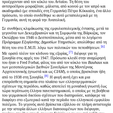
προέρχονταν από τον κύκλο του
Ανταίου
. Τη θέση του
αντιπροέδρου μοιραζόταν, μάλιστα, από κοινού με τον ιατρό και
ακαδημαϊκό (με σπουδές στη Γερμανία) Πέτρο Κόκκαλη, ένα άλλο
πρόσωπο, το οποίο συνδέθηκε κι αυτό μεταπολεμικά με τη
Γερμανία, αυτή τη φορά την Ανατολική.
Σε συνθήκες κλιμάκωσης της εμφυλιοπολεμικής έντασης, μετά τα
γεγονότα των Δεκεμβριανών και τη Συμφωνία της Βάρκιζας, τον
Οκτώβριο του 1946 ο Δεσποτόπουλος, μέσα από το λεγόμενο
Πρόγραμμα Εξυγίανσης Δημοσίων Υπηρεσιών
, απολύθηκε από τη
6
θέση του στο Ε.Μ.Π. λόγω των πολιτικών του πεποιθήσεων.
7
Με ορατό πλέον τον κίνδυνο της εξορίας,
διέφυγε για τη
Σουηδία στις αρχές του 1947. Πρόσωπο κλειδί στην αναχώρησή
του ήταν ο Fred Forbat, φίλος του από τον κύκλο του
Βauhaus
και
των μεσοπολεμικών Διεθνών Συνεδρίων της Μοντέρνας
Αρχιτεκτονικής (γνωστά και ως
CIAM
), ο οποίος βρισκόταν ήδη
8
από το 1938 στη Σουηδία.
Η φυγή αυτή έχει και μια
επιπρόσθετη σημασία στο πλαίσιο των ελληνογερμανικών
σχέσεων της περιόδου, καθώς αποτελεί τη μοναδική γνωστή έως
τώρα περίπτωση έλληνα πανεπιστημιακού, ο οποίος με τη βοήθεια
του γερμανικού δικτύου σχέσεων που διατηρούσε, κατάφερε να
διαφύγει στο εξωτερικό κατά την περίοδο του ελληνικού εμφυλίου
πολέμου. Το γεγονός αυτό βρίσκεται εξάλλου σε πλήρη αντιστοιχία
με την ιστορία άλλων ελλήνων διανοουμένων που διέφυγαν,