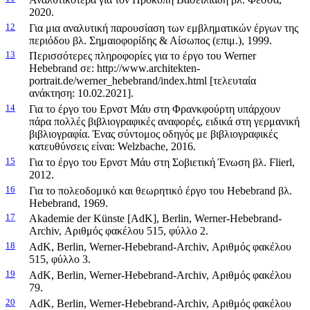
2020.
12
Για μια αναλυτική παρουσίαση των εμβληματικών έργων της
περιόδου βλ. Σημαιοφορίδης & Αίσωπος (επιμ.), 1999.
13
Περισσότερες πληροφορίες για το έργο του Werner
Hebebrand σε: http://www.architekten-
portrait.de/werner_hebebrand/index.html [τελευταία
ανάκτηση: 10.02.2021].
14
Για το έργο του Ερνστ Μάυ στη Φρανκφούρτη υπάρχουν
πάρα πολλές βιβλιογραφικές αναφορές, ειδικά στη γερμανική
βιβλιογραφία. Ένας σύντομος οδηγός με βιβλιογραφικές
κατευθύνσεις είναι: Welzbache, 2016.
15
Για το έργο του Ερνστ Μάυ στη Σοβιετική Ένωση βλ. Flierl,
2012.
16
Για το πολεοδομικό και θεωρητικό έργο του Hebebrand βλ.
Hebebrand, 1969.
17
Akademie der Künste [AdK], Berlin, Werner-Hebebrand-
Archiv, Αριθμός φακέλου 515, φύλλο 2.
18
AdK, Berlin, Werner-Hebebrand-Archiv, Αριθμός φακέλου
515, φύλλο 3.
19
AdK, Berlin, Werner-Hebebrand-Archiv, Αριθμός φακέλου
79.
20
AdK, Berlin, Werner-Hebebrand-Archiv, Αριθμός φακέλου