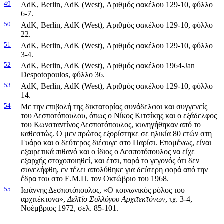
49
AdK, Berlin, AdK (West), Αριθμός φακέλου 129-10, φύλλο
6-7.
50
AdK, Berlin, AdK (West), Αριθμός φακέλου 129-10, φύλλο
22.
51
AdK, Berlin, AdK (West), Αριθμός φακέλου 129-10, φύλλο
3-4.
52
AdK, Berlin, AdK (West), Αριθμός φακέλου 1964-Jan
Despotopoulos, φύλλο 36.
53
AdK, Berlin, AdK (West), Αριθμός φακέλου 129-10, φύλλο
14.
54
Με την επιβολή της δικτατορίας συνάδελφοι και συγγενείς
του Δεσποτόπουλου, όπως ο Νίκος Κιτσίκης και ο εξάδελφος
του Κωνσταντίνος Δεσποτόπουλος, κυνηγήθηκαν από το
καθεστώς. Ο μεν πρώτος εξορίστηκε σε ηλικία 80 ετών στη
Γυάρο και ο δεύτερος διέφυγε στο Παρίσι. Επομένως, είναι
εξαιρετικά πιθανό και ο ίδιος ο Δεσποτόπουλος να είχε
εξαρχής στοχοποιηθεί, και έτσι, παρά το γεγονός ότι δεν
συνελήφθη, εν τέλει απολύθηκε για δεύτερη φορά από την
έδρα του στο Ε.Μ.Π. τον Οκτώβριο του 1968.
55
Ιωάννης Δεσποτόπουλος, «Ο κοινωνικός ρόλος του
αρχιτέκτονα»,
Δελτίο Συλλόγου Αρχιτεκτόνων
, τχ. 3-4,
Νοέμβριος 1972, σελ. 85-101.