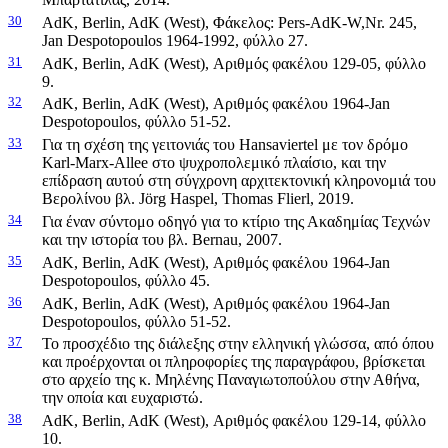
30
AdK, Berlin, AdK (West), Φάκελος: Pers-AdK-W,Nr. 245,
Jan Despotopoulos 1964-1992, φύλλο 27.
31
AdK, Berlin, AdK (West), Αριθμός φακέλου 129-05, φύλλο
9.
32
AdK, Berlin, AdK (West), Αριθμός φακέλου 1964-Jan
Despotopoulos, φύλλο 51-52.
33
Για τη σχέση της γειτονιάς του Hansaviertel με τον δρόμο
Karl-Marx-Allee στο ψυχροπολεμικό πλαίσιο, και την
επίδραση αυτού στη σύγχρονη αρχιτεκτονική κληρονομιά του
Βερολίνου βλ. Jörg Haspel, Thomas Flierl, 2019.
34
Για έναν σύντομο οδηγό για το κτίριο της Ακαδημίας Τεχνών
και την ιστορία του βλ. Bernau, 2007.
35
AdK, Berlin, AdK (West), Αριθμός φακέλου 1964-Jan
Despotopoulos, φύλλο 45.
36
AdK, Berlin, AdK (West), Αριθμός φακέλου 1964-Jan
Despotopoulos, φύλλο 51-52.
37
Το προσχέδιο της διάλεξης στην ελληνική γλώσσα, από όπου
και προέρχονται οι πληροφορίες της παραγράφου, βρίσκεται
στο αρχείο της κ. Μηλένης Παναγιωτοπούλου στην Αθήνα,
την οποία και ευχαριστώ.
38
AdK, Berlin, AdK (West), Αριθμός φακέλου 129-14, φύλλο
10.