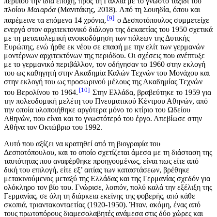
περίπου την ίδια εποχή, προς τη Γαλλία με το γνωστό ταξίδι του
πλοίου
Ματαρόα
(Μανιτάκης, 2018)
.
Από τη Σουηδία, όπου και
9
παρέμεινε τα επόμενα 14 χρόνια,
ο Δεσποτόπουλος συμμετείχε
ενεργά στον αρχιτεκτονικό διάλογο της δεκαετίας του 1950 σχετικά
με τη μεταπολεμική ανοικοδόμηση των πόλεων της Δυτικής
Ευρώπης, ενώ ήρθε εκ νέου σε επαφή με την ελίτ των γερμανών
μοντέρνων αρχιτεκτόνων της περιόδου. Οι σχέσεις που ανέπτυξε
με το γερμανικό περιβάλλον, τον οδήγησαν το 1960 στην εκλογή
του ως καθηγητή στην Ακαδημία Καλών Τεχνών του Μονάχου και
στην εκλογή του ως προσωρινού μέλους της Ακαδημίας Τεχνών
10
του Βερολίνου το 1964.
Στην Ελλάδα, βραβεύτηκε το 1959 για
την πολεοδομική μελέτη του Πνευματικού Κέντρου Αθηνών, από
την οποία υλοποιήθηκε αργότερα μόνο το κτίριο του Ωδείου
Αθηνών, που είναι και το γνωστότερό του έργο. Απεβίωσε στην
Αθήνα τον Οκτώβριο του 1992.
Αυτό που αξίζει να κρατηθεί από τη βιογραφία του
Δεσποτόπουλου, και το οποίο σχετίζεται άμεσα με τη διάσταση της
ταυτότητας που αναφέρθηκε προηγουμένως, είναι πως είτε από
δική του επιλογή, είτε εξ’ αιτίας των καταστάσεων, βρέθηκε
μετακινούμενος μεταξύ της Ελλάδας και της Γερμανίας σχεδόν για
ολόκληρο τον βίο του. Γνώρισε, λοιπόν, πολύ καλά την εξέλιξη της
Γερμανίας, σε όλη τη διάρκεια εκείνης της φοβερής, από κάθε
σκοπιά, τριαντακονταετίας (1920-1950). Ήταν, ακόμη, ένας από
τους πρωτοπόρους διαμεσολαβητές ανάμεσα στις δύο χώρες και