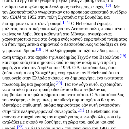
Nord. Το έργο αυτό γνώρισε μεγάλη αναγνώριση, όντας στο
16
πνεύμα των αρχών της πολεοδομίας εκείνης της εποχής
. Με
τον Δεσποτόπουλο γνωρίστηκαν στο προπαρασκευαστικό συνέδριο
του
CIAM
το 1952 στην πόλη Σιγκτούνα της Σουηδίας, και
17
διατήρησαν έκτοτε στενή επαφή.
Ο Hebebrand έγραψε,
μάλιστα, συστατική επιστολή για τον Δεσποτόπουλο, προκειμένου
εκείνος να λάβει θέση καθηγητή στο Μόναχο, αναφέροντας
χαρακτηριστικά πως στο όνομα ενός κοινού ευρωπαϊκού πνεύματος
θα ήταν πραγματικά σημαντικό ο Δεσποτόπουλος να διδάξει σε ένα
18
γερμανικό ίδρυμα
. Η αλληλογραφία μεταξύ των δύο, όπως
19
αυτή υπάρχει στο αρχείο της Ακαδημίας Τεχνών του Βερολίνου
και παρουσιάζεται δημοσίως από το παρόν δοκίμιο για πρώτη
φορά, ξεκινάει τον Απρίλιο του 1959. Ο Δεσποτόπουλος, όσο
ζούσε ακόμα στη Στοκχόλμη, ενημέρωσε τον Hebebrand ότι το
υπουργείο στην Ελλάδα σκόπευε να δημιουργήσει ένα ινστιτούτο
20
πολεοδομίας και χωροταξίας
. Για τον λόγο αυτό, σχεδιαζόταν
να συσταθεί μια επιτροπή ειδικών που θα συνέβαλαν ως
σύμβουλοι στα πρώτα βήματα του ινστιτούτου. Ο Δεσποτόπουλος
του ανέφερε, επίσης, πως μια πιθανή συμμετοχή του θα ήταν
ιδιαιτέρως επιθυμητή, ακόμα περισσότερο εάν αυτή εντασσόταν
21
στην τότε ελληνογερμανική συνεργασία.
Ο Hebebrand του
απάντησε συγχαίροντάς τον αρχικά για τις πρωτοβουλίες που είχε
αναλάβει με σκοπό να βοηθήσει τη χώρα του, ακόμα και από
22
μακριά.
Σε άλλο γράμμα του, τον Ιανουάριο του 1960, και