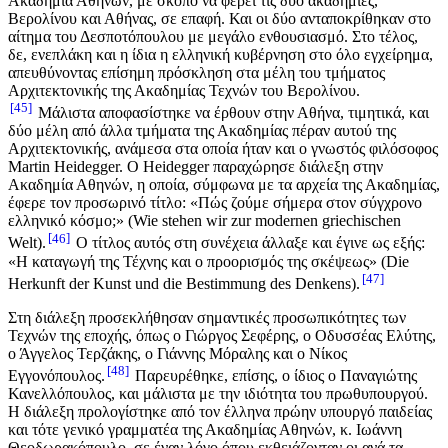
Ακαδημία Αθηνών, με σκοπό να φέρει τις δύο ακαδημίες,
Βερολίνου και Αθήνας, σε επαφή. Και οι δύο ανταποκρίθηκαν στο
αίτημα του Δεσποτόπουλου με μεγάλο ενθουσιασμό. Στο τέλος,
δε, ενεπλάκη και η ίδια η ελληνική κυβέρνηση στο όλο εγχείρημα,
απευθύνοντας επίσημη πρόσκληση στα μέλη του τμήματος
Αρχιτεκτονικής της Ακαδημίας Τεχνών του Βερολίνου.
45
Μάλιστα αποφασίστηκε να έρθουν στην Αθήνα, τιμητικά, και
δύο μέλη από άλλα τμήματα της Ακαδημίας πέραν αυτού της
Αρχιτεκτονικής, ανάμεσα στα οποία ήταν και ο γνωστός φιλόσοφος
Martin Heidegger. Ο Heidegger παραχώρησε διάλεξη στην
Ακαδημία Αθηνών, η οποία, σύμφωνα με τα αρχεία της Ακαδημίας,
έφερε τον προσωρινό τίτλο: «Πώς ζούμε σήμερα στον σύγχρονο
ελληνικό κόσμο;» (Wie stehen wir zur modernen griechischen
46
Welt).
Ο τίτλος αυτός στη συνέχεια άλλαξε και έγινε ως εξής:
«Η καταγωγή της Τέχνης και ο προορισμός της σκέψεως» (Die
47
Herkunft der Kunst und die Bestimmung des Denkens).
Στη διάλεξη προσεκλήθησαν σημαντικές προσωπικότητες των
Τεχνών της εποχής, όπως ο Γιώργος Σεφέρης, ο Οδυσσέας Ελύτης,
ο Άγγελος Τερζάκης, ο Γιάννης Μόραλης και ο Νίκος
48
Εγγονόπουλος.
Παρευρέθηκε, επίσης, ο ίδιος ο Παναγιώτης
Κανελλόπουλος, και μάλιστα με την ιδιότητα του πρωθυπουργού.
Η διάλεξη προλογίστηκε από τον έλληνα πρώην υπουργό παιδείας
και τότε γενικό γραμματέα της Ακαδημίας Αθηνών, κ. Ιωάννη
Θεοδωρακόπουλο, σε έναν λόγο όπου εκθειάζονταν οι ανά τα