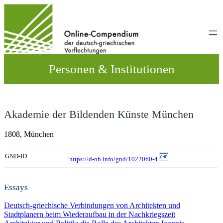
Direkt
zum
Inhalt
wechseln
Personen & Institutionen
Akademie der Bildenden Künste München
1808,
München
GND-ID
https://d-nb.info/gnd/1022060-4
Essays
Deutsch-griechische Verbindungen von Architekten und
Stadtplanern beim Wiederaufbau in der Nachkriegszeit