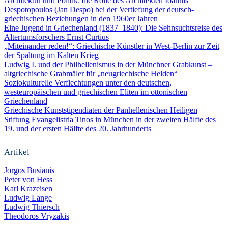
Architektur und Politik: die Rolle des Architekten Ioannis
Despotopoulos (Jan Despo) bei der Vertiefung der deutsch-
griechischen Beziehungen in den 1960er Jahren
Eine Jugend in Griechenland (1837–1840): Die Sehnsuchtsreise des
Altertumsforschers Ernst Curtius
„Miteinander reden!“: Griechische Künstler in West-Berlin zur Zeit
der Spaltung im Kalten Krieg
Ludwig I. und der Philhellenismus in der Münchner Grabkunst –
altgriechische Grabmäler für „neugriechische Helden“
Soziokulturelle Verflechtungen unter den deutschen,
westeuropäischen und griechischen Eliten im ottonischen
Griechenland
Griechische Kunststipendiaten der Panhellenischen Heiligen
Stiftung Evangelistria Tinos in München in der zweiten Hälfte des
19. und der ersten Hälfte des 20. Jahrhunderts
Artikel
Jorgos Busianis
Peter von Hess
Karl Krazeisen
Ludwig Lange
Ludwig Thiersch
Theodoros Vryzakis