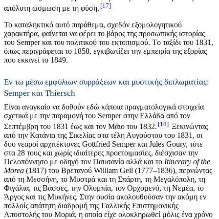
17
απόλυτη ώσμωση με τη φύση.
Το καταληκτικό αυτό παράθεμα, σχεδόν εξομολογητικού
χαρακτήρα, φαίνεται να φέρει το βάρος της προσωπικής ιστορίας
του Semper και του πολιτικού του εκτοπισμού. Tο ταξίδι του 1831,
όπως περιγράφεται το 1858, εγκιβωτίζει την εμπειρία της εξορίας
που εκκινεί το 1849.
Εν τω μέσω εμφύλιων συρράξεων και μυστικής διπλωματίας:
Semper και Τhiersch
Είναι αναγκαίο να δοθούν εδώ κάποια πραγματολογικά στοιχεία
σχετικά με την παραμονή του Semper στην Ελλάδα από τον
18
Σεπτέμβρη του 1831 έως και τον Μάιο του 1832.
Ξεκινώντας
από την Κατάνια της Σικελίας στα τέλη Αυγούστου του 1831, οι
δυο νεαροί αρχιτέκτονες Gottfried Semper και Jules Goury, τότε
στα 28 τους και χωρίς ιδιαίτερες προετοιμασίες, διέσχισαν την
Πελοπόννησο με οδηγό τον Παυσανία αλλά και το
Itinerary of the
Morea
(1817)
του Βρετανού William Gell (1777–1836), περνώντας
από τη Μεσσήνη, το Μυστρά και τη Σπάρτη, τη Μεγαλόπολη, τη
Φιγάλια, τις Βάσσες, την Ολυμπία, τον Oρχομενό, τη Νεμέα, το
Άργος και τις Μυκήνες. Στην ουσία ακολουθούσαν την ακόμη εν
πολλοίς απάτητη διαδρομή της Γαλλικής Επιστημονικής
Αποστολής του Μοριά, η οποία είχε ολοκληρωθεί μόλις ένα χρόνο