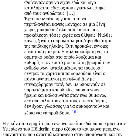
Φαίνονταν σαν να είχαν εδώ και λίγο
καταλάβει το έδαφος που εγκαταλείφθηκε
από τους ανθρώπους. […]
Έχει μια ιδιαίτερη γοητεία το να
περιπλανιέται κανείς μονάχος σε μια ξένη
χώρα, μακριά απ’ όλα όσα κάποτε μας
προκάλεσαν τόσες χαρές και θλίψεις. Νιώθει
κανείς ξανά το απροκατάληπτο/την αθωότητα
της παιδικής ηλικίας. Ό,τι προκαλεί έγνοιες
είναι τόσο μακριά. Η καλοπροαίρετη γη, το
ορμητικό ρυάκι στο οποίο λούζομαι και
καθαρίζω τον εαυτό μου από τη βρωμιά των
ανθρώπινων καταλυμάτων, τα τρυφερά
δέντρα, τα χόρτα και τα λουλούδια είναι οι
μόνοι αγαπημένοι μου φίλοι! Δεν με
στεναχώρησαν ποτέ, δεν με υποκινούν σε
παραπτώματα και αδικίες, παραμένουν
ήρεμα και καλοσυνάτα όταν εγώ θυμώνω,
δεν αποκαλύπτουν ό,τι τους εμπιστεύομαι,
δεν έχουν γλώσσες για να συκοφαντούν και
16
χέρια για να προδίδουν.
Η εικόνα του ερημίτη που ενεργοποιείται εδώ παραπέμπει στον
Υπερίωνα του Hölderlin, έτερο εξόριστο και απογοητευμένο
επαναστάτη, που αναζητά καταφύγιο στην απομόνωση και την