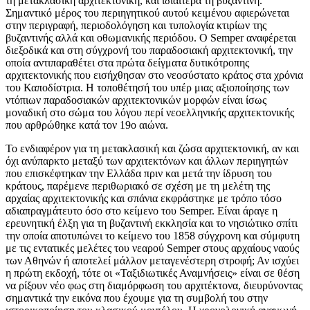
τη μετακλασική αρχιτεκτονική, και ιδιαίτερα τη βυζαντινή.
Σημαντικό μέρος του περιηγητικού αυτού κειμένου αφιερώνεται
στην περιγραφή, περιοδολόγηση και τυπολογία κτιρίων της
βυζαντινής αλλά και οθωμανικής περιόδου. Ο Semper αναφέρεται
διεξοδικά και στη σύγχρονή του παραδοσιακή αρχιτεκτονική, την
οποία αντιπαραθέτει στα πρώτα δείγματα δυτικότροπης
αρχιτεκτονικής που εισήχθησαν στο νεοσύστατο κράτος στα χρόνια
του Καποδίστρια. Η τοποθέτησή του υπέρ μιας αξιοποίησης των
ντόπιων παραδοσιακών αρχιτεκτονικών μορφών είναι ίσως
μοναδική στο σώμα του λόγου περί νεοελληνικής αρχιτεκτονικής
που αρθρώθηκε κατά τον 19ο αιώνα.
To ενδιαφέρον για τη μετακλασική και ζώσα αρχιτεκτονική, αν και
όχι ανύπαρκτο μεταξύ των αρχιτεκτόνων και άλλων περιηγητών
που επισκέφτηκαν την Ελλάδα πριν και μετά την ίδρυση του
κράτους, παρέμενε περιθωριακό σε σχέση με τη μελέτη της
αρχαίας αρχιτεκτονικής και σπάνια εκφράστηκε με τρόπο τόσο
αδιαπραγμάτευτο όσο στο κείμενο του Semper. Είναι άραγε η
ερευνητική έλξη για τη βυζαντινή εκκλησία και το νησιώτικο σπίτι
την οποία αποτυπώνει το κείμενο του 1858 σύγχρονη και σύμφυτη
με τις εντατικές μελέτες του νεαρού Semper στους αρχαίους ναούς
των Αθηνών ή αποτελεί μάλλον μεταγενέστερη στροφή; Αν ισχύει
η πρώτη εκδοχή, τότε οι «Ταξιδιωτικές Αναμνήσεις» είναι σε θέση
να ρίξουν νέο φως στη διαμόρφωση του αρχιτέκτονα, διευρύνοντας
σημαντικά την εικόνα που έχουμε για τη συμβολή του στην