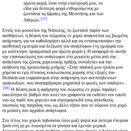
πρώτη φορά, όταν στην επιστροφή μου, το
είδα για δεύτερη φορά ενθυμούμενος με
ζωντάνια τις Ωραίες της Μεσσήνης και των
37
Αθηνών.
Εντός του μουσείου της Νάπολης, το ζωντανό παρόν των
αισθήσεων, η θέαση του σώματος εν χορώ ανακινείται ως βιωμένη
ανάμνηση, για να καθοδηγήσει αλλά και να εντατικοποιήσει την
αισθητική εμπειρία και δεξίωση του αναγλύφου («η ομορφιά του
με κατέκτησε πραγματικά για πρώτη φορά»). Η αναφορά σε αυτήν
την επανοικείωση του ανάγλυφου στο μουσείο μέσα από την
ανάκληση της ζώσας χορευτικής πράξης συνοδεύει και την
ανάδυση της προσωπικής μνήμης: «Στην παιδική μου ηλικία μου
χόρευα κι εγώ τέτοιους κυκλωτικούς χορούς στις εξοχές του
Ηοlstein και ευφραίνομαι στην ανάμνηση των ανεπιτήδευτων
τραγουδιών, που αναπαρήγαγαν μηχανικά οι φωνές των παιδιών».
38
Η θέαση (και η αφήγηση) του σώματος εν χορώ παράγει
οικειότητα σε βαθμό που κινεί τον γράφοντα να εκθέσει τον εαυτό
του ως παιδί που χορεύει και σιγοτραγουδά τους απλοϊκούς
σκοπούς της πατρίδας του, ως άλλο νήπιο που το σύρουν στο χορό
οι μούσες του αρχαίου ανάγλυφου.
Στο τέλος του χορού πηδούσαν όλοι μαζί ψηλά και ύστερα έπεφταν
ξανά στη γη με λυγισμένα τα γόνατα και έμεναν μερικά
δευτερόλεπτα σε αυτή τη θέση, μέχρις ότου άρχιζε η δεύτερη γύρα.