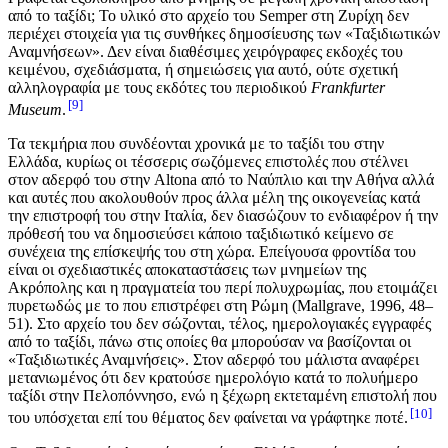
από το ταξίδι; Το υλικό στο αρχείο του Semper στη Ζυρίχη δεν
περιέχει στοιχεία για τις συνθήκες δημοσίευσης των «Ταξιδιωτικών
Αναμνήσεων». Δεν είναι διαθέσιμες χειρόγραφες εκδοχές του
κειμένου, σχεδιάσματα, ή σημειώσεις για αυτό, ούτε σχετική
αλληλογραφία με τους εκδότες του περιοδικού
Frankfurter
9
Museum
.
Τα τεκμήρια που συνδέονται χρονικά με το ταξίδι του στην
Ελλάδα, κυρίως οι τέσσερις σωζόμενες επιστολές που στέλνει
στον αδερφό του στην Altona από το Ναύπλιο και την Αθήνα αλλά
και αυτές που ακολουθούν προς άλλα μέλη της οικογενείας κατά
την επιστροφή του στην Ιταλία, δεν διασώζουν το ενδιαφέρον ή την
πρόθεσή του να δημοσιεύσει κάποιο ταξιδιωτικό κείμενο σε
συνέχεια της επίσκεψής του στη χώρα. Επείγουσα φροντίδα του
είναι οι σχεδιαστικές αποκαταστάσεις των μνημείων της
Ακρόπολης και η πραγματεία του περί πολυχρωμίας, που ετοιμάζει
πυρετωδώς με το που επιστρέφει στη Ρώμη (Mallgrave, 1996, 48–
51). Στο αρχείο του δεν σώζονται, τέλος, ημερολογιακές εγγραφές
από το ταξίδι, πάνω στις οποίες θα μπορούσαν να βασίζονται οι
«Ταξιδιωτικές Αναμνήσεις». Στον αδερφό του μάλιστα αναφέρει
μετανιωμένος ότι δεν κρατούσε ημερολόγιο κατά το πολυήμερο
ταξίδι στην Πελοπόννησο, ενώ η ξέχωρη εκτεταμένη επιστολή που
10
του υπόσχεται επί του θέματος δεν φαίνεται να γράφτηκε ποτέ.