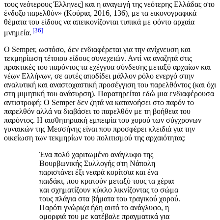
τους νεότερους Έλληνες] και η αναγωγή της νεότερης Ελλάδας στο
ένδοξο παρελθόν» (Κούρια, 2016, 136), με τα εικονογραφικά
θέματα του είδους να απεικονίζονται τυπικά με φόντο αρχαία
36
μνημεία.
Ο Semper, ωστόσο, δεν ενδιαφέρεται για την ανίχνευση και
τεκμηρίωση τέτοιου είδους συνεχειών. Αντί να αναζητά στις
πρακτικές του παρόντος τα εχέγγυα σύνδεσης μεταξύ αρχαίων και
νέων Ελλήνων, σε αυτές αποδίδει μάλλον ρόλο ενεργό στην
αναλυτική και αναστοχαστική προσέγγιση του παρελθόντος (και όχι
στη μιμητική του ανάσυρση). Παρατηρείται εδώ μια ενδιαφέρουσα
αντιστροφή: Ο Semper δεν ζητά να κατανοήσει στο παρόν το
παρελθόν αλλά να διαβάσει το παρελθόν με τη βοήθεια του
παρόντος. Η αισθητηριακή εμπειρία του χορού των σύγχρονων
γυναικών της Μεσσήνης είναι που προσφέρει κλειδιά για την
οικείωση των τεκμηρίων του πολιτισμού της αρχαιότητας:
Ένα πολύ χαριτωμένο ανάγλυφο της
Βουρβωνικής Συλλογής στη Νάπολη
παριστάνει έξι νεαρά κορίτσια και ένα
παιδάκι, που κρατούν μεταξύ τους τα χέρια
και σχηματίζουν κύκλο λικνίζοντας το σώμα
τους πλάγια στα βήματα του τραγικού χορού.
Παρότι γνώριζα ήδη αυτό το ανάγλυφο, η
ομορφιά του με κατέβαλε πραγματικά για