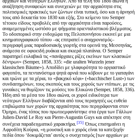
αρχαίων και νεότερων Ελλήνων. Από τα τέλη του 18ου αιώνα η
αναζήτηση συναφειών και συνεχειών με την αρχαιότητα στις
πολιτισμικές πρακτικές των ζώντων είναι τυπική, όσο και η άρνησή
τους από δεκαετία του 1830 και εξής. Στο κείμενο του Semper
τέτοιου είδους προβολές από την αρχαιότητα είναι παρούσες,
αναμεμειγμένες ωστόσο με ψήγματα οριενταλιστικού βλέμματος.
Το οδοιπορικό στην ενδοχώρα της Πελοποννήσου εκκινεί με μια
κινηματογραφικού τύπου –ας επιτραπεί ο αναχρονισμός–
περιγραφή μιας παραδοσιακής γιορτής στα ορεινά της Μεσσηνίας,
ανάμεσα σε οφιοειδή ρυάκια και σκιερά πλατάνια. Ο Semper
παρατηρεί ευλαβικά τις «πανάρχαιες ρίζες εκείνων των κλασικών
δέντρων» (Semper, 1858, 335: «die uralten Wurzeln jener
klassischen Bäume»). Αποδίδει με γλαφυρότητα το οργιαστικό
φαγοπότι, τα πεντανόστιμα ψητά αρνιά που κόβουν με το γιαταγάνι
και τρώνε με τα χέρια, το «βακχικό κέφι» («bacchischer Lust») των
συνδαιτημόνων, τους σκοπούς και τους χορούς των ντόπιων, με τις
γυναίκες να θυμίζουν τις μούσες του Ελικώνα (Semper, 1858, 336).
Ήδη από τα μέσα του 18ου αιώνα, οι χοροί ειδικότερα των
νεότερων Ελλήνων διαβάζονται από τους περιηγητές ως ευθεία
επιβιώματα των χορών της αρχαιότητας που περιγράφονται στον
Όμηρο, ένας τόπος που πρωτοεμφανίστηκε στα έργα των Γάλλων
Julien-David Le Roy και Pierre-Augustin Guys και απέκτησε στη
35
συνέχεια παραδειγματικό χαρακτήρα.
Όπως επισημαίνει η
Αφροδίτη Κούρια, «η μουσική και ο χορός είναι τα κατεξοχήν
πεδία όπου ‘δοκιμάζεται’ αυτός ο συσχετισμός [των αρχαίων με