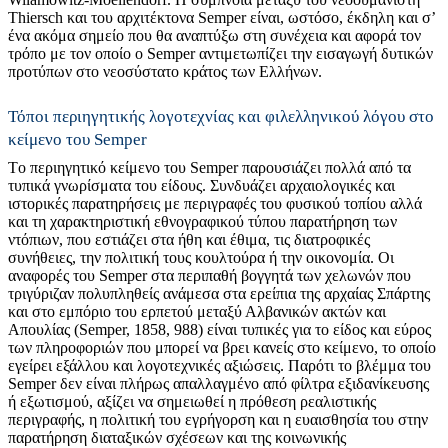
Thiersch και του αρχιτέκτονα Semper είναι, ωστόσο, έκδηλη και σ’
ένα ακόμα σημείο που θα αναπτύξω στη συνέχεια και αφορά τον
τρόπο με τον οποίο ο Semper αντιμετωπίζει την εισαγωγή δυτικών
προτύπων στο νεοσύστατο κράτος των Ελλήνων.
Τόποι περιηγητικής λογοτεχνίας και φιλελληνικού λόγου στο
κείμενο του Semper
Tο περιηγητικό κείμενο του Semper παρουσιάζει πολλά από τα
τυπικά γνωρίσματα του είδους. Συνδυάζει αρχαιολογικές και
ιστορικές παρατηρήσεις με περιγραφές του φυσικού τοπίου αλλά
και τη χαρακτηριστική εθνογραφικού τύπου παρατήρηση των
ντόπιων, που εστιάζει στα ήθη και έθιμα, τις διατροφικές
συνήθειες, την πολιτική τους κουλτούρα ή την οικονομία. Οι
αναφορές του Semper στα περιπαθή βογγητά των χελωνών που
τριγύριζαν πολυπληθείς ανάμεσα στα ερείπια της αρχαίας Σπάρτης
και στο εμπόριο του ερπετού μεταξύ Αλβανικών ακτών και
Απουλίας (Semper, 1858, 988) είναι τυπικές για το είδος και εύρος
των πληροφοριών που μπορεί να βρει κανείς στο κείμενο, το οποίο
εγείρει εξάλλου και λογοτεχνικές αξιώσεις. Παρότι το βλέμμα του
Semper δεν είναι πλήρως απαλλαγμένο από φίλτρα εξιδανίκευσης
ή εξωτισμού, αξίζει να σημειωθεί η πρόθεση ρεαλιστικής
περιγραφής, η πολιτική του εγρήγορση και η ευαισθησία του στην
παρατήρηση διαταξικών σχέσεων και της κοινωνικής