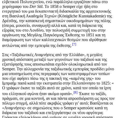
ελβετικού Πολυτεχνείου, ενώ παράλληλα εργαζόταν πάνω στο
χειρόγραφο του
Der Stil
. To 1858 ο Semper είχε ήδη στο
ενεργητικό του μια δεκαπενταετή διδασκαλία της αρχιτεκτονικής
στη Βασιλική Ακαδημία Τεχνών (Königliche Kunstakademie) της
Δρέσδης, την κατασκευή σημαντικών οικοδομημάτων της πόλης
(όπερα, μουσείο, συναγωγή) αλλά και, κατά τη διάρκεια της
εξορίας του στο Λονδίνο, την πολυσχιδή συμμετοχή του στην
οργάνωση της Μεγάλης Παγκόσμιας Έκθεσης το 1851 και τη
διαμόρφωση των νέων καλλιτεχνικών θεσμών που ιδρύθηκαν
7
αντλώντας από την εμπειρία της έκθεσης.
Στις «Ταξιδιωτικές Αναμνήσεις από την Ελλάδα», η μεγάλη
χρονική απόσταση μεταξύ των γεγονότων του ταξιδιού και της
εξιστόρησής τους αποσιωπάται σχεδόν ολοκληρωτικά από τον
Semper. Την αλλοχρονία της ταξιδιωτικής εμπειρίας προδίδει μόνο
μια υποσημείωση στις περιγραφές των κατεστραμμένων τοπίων
που είχε αφήσει πίσω της η τακτική της «καμένης γης» του
Ιμπραήμ πασά κατά την εκστρατεία στην Πελοπόννησο το 1825: «
O γράφων έκανε το ταξίδι αυτό σε χρόνο, κατά τον οποίο τα ίχνη
8
του ελληνικού αγώνα ήταν ακόμα ορατά».
Έκανε το ταξίδι,
πράγματι, σε μια κοντινή, αν και πάντα απροσδιόριστη ως προς τον
πόλεμο στιγμή, αλλά πότε ακριβώς γράφει γι’ αυτό; Βασίζονται οι
«Αναμνήσεις» σε σημειώσεις που ο Semper κρατούσε κατά τη
διάρκεια του ταξιδιού και επεξεργάστηκε εκ νέου αργότερα;
Γράφεται εξολοκλήρου από μνήμης σε μεγάλη χρονική απόσταση