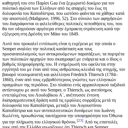
καθηγητή του στο Παρίσι Gau ένα ξεχωριστό δοκίμιο για τον
πολιτικό αγώνα των Ελλήνων από τις απαρχές του έως τη
δολοφονία του Καποδίστρια, που ωστόσο φαίνεται να χάθηκε κατά
την αποστολή (Mallgrave, 1996, 52). Στο σύνολο των αφηγήσεών
του διαγράφονται οι φιλελεύθερες πολιτικές πεποιθήσεις του, που
θα τον οδηγούσαν αργότερα στην έμπρακτη στράτευση κατά την
εξέγερση στη Δρέσδη τον Μάιο του 1849.
Αυτό που προκαλεί εντύπωση είναι η ευχέρεια με την οποία ο
Semper αναλύει την πολιτική κατάσταση και τους
προσανατολισμούς των αντικρουόμενων παρατάξεων, τα πορτρέτα
των πολιτικών αρχηγών που σκιαγραφεί με ενάργεια και ο ίδιος ο
βαθμός πληροφόρησής του. Η ενημέρωσή του οφείλεται στην
εγγύτητά του με έναν από τους ανθρώπους-κλειδιά της στιγμής, τον
βαυαρό νεοουμανιστή και φιλέλληνα Friedrich Thiersch (1784–
1860), έναν από τους εμβριθέστερους γνώστες των ελληνικών
πραγμάτων της περιόδου. Στο πλαίσιο ενός αρχαιολογικού ταξιδιού
αντίστοιχου με αυτό του Semper, o Τhiersch, ως ανεπίσημος
εντεταλμένος του Λουδοβίκου Α΄, ανέπτυσσε έντονη
διαπραγματευτική δράση κατά τις εμφύλιες συρράξεις μετά τη
δολοφονία του Καποδίστρια, μεταξύ του Αυγουστίνου
Καποδίστρια και των αντιπολιτευτικών δυνάμεων του Ιωάννη
Κωλέττη, προωθώντας ταυτόχρονα την υποψηφιότητα του Όθωνα
23
για την πλήρωση του ελληνικού θρόνου.
Από τις επιστολές
τους από την Ελλάδα γνωρίζουμε ότι Thiersch και Semper