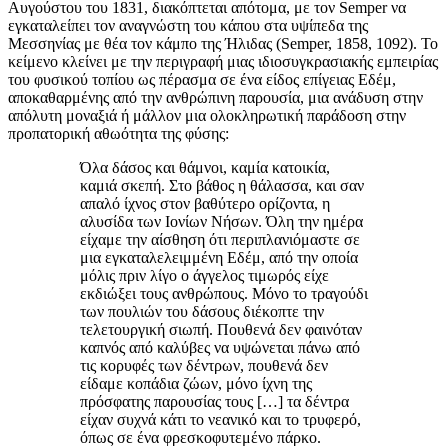
Αυγούστου του 1831, διακόπτεται απότομα, με τον Semper να
εγκαταλείπει τον αναγνώστη του κάπου στα υψίπεδα της
Μεσσηνίας με θέα τον κάμπο της Ήλιδας (Semper, 1858, 1092). Το
κείμενο κλείνει με την περιγραφή μιας ιδιοσυγκρασιακής εμπειρίας
του φυσικού τοπίου ως πέρασμα σε ένα είδος επίγειας Εδέμ,
αποκαθαρμένης από την ανθρώπινη παρουσία, μια ανάδυση στην
απόλυτη μοναξιά ή μάλλον μια ολοκληρωτική παράδοση στην
προπατορική αθωότητα της φύσης:
Όλα δάσος και θάμνοι, καμία κατοικία,
καμιά σκεπή. Στο βάθος η θάλασσα, και σαν
απαλό ίχνος στον βαθύτερο ορίζοντα, η
αλυσίδα των Ιονίων Νήσων. Όλη την ημέρα
είχαμε την αίσθηση ότι περιπλανιόμαστε σε
μια εγκαταλελειμμένη Εδέμ, από την οποία
μόλις πριν λίγο ο άγγελος τιμωρός είχε
εκδιώξει τους ανθρώπους. Μόνο το τραγούδι
των πουλιών του δάσους διέκοπτε την
τελετουργική σιωπή. Πουθενά δεν φαινόταν
καπνός από καλύβες να υψώνεται πάνω από
τις κορυφές των δέντρων, πουθενά δεν
είδαμε κοπάδια ζώων, μόνο ίχνη της
πρόσφατης παρουσίας τους […] τα δέντρα
είχαν συχνά κάτι το νεανικό και το τρυφερό,
όπως σε ένα φρεσκοφυτεμένο πάρκο.