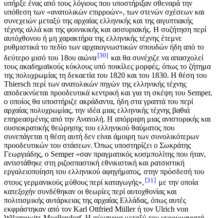
υπήρξε ένας από τους λόγιους που υποστήριξαν σθεναρά την
υπόθεση των «ανατολικών επιρροών», των στενών σχέσεων και
συνεχειών μεταξύ της αρχαίας ελληνικής και της αιγυπτιακής
τέχνης αλλά και της φοινικικής και ασσυριακής. Η συζήτηση περί
αυτόχθονου ή μη χαρακτήρα της ελληνικής τέχνης έτεμνε
ρυθμιστικά το πεδίο των αρχαιογνωστικών σπουδών ήδη από το
30
δεύτερο μισό του 18ου αιώνα
και θα συνέχιζε να απασχολεί
τους ακαδημαϊκούς κύκλους υπό ποικίλες μορφές, όπως το ζήτημα
της πολυχρωμίας τη δεκαετία του 1820 και του 1830. Η θέση του
Thiersch περί των ανατολικών πηγών της ελληνικής τέχνης
αποδεικνύεται προοδευτικά κεντρική και για τη σκέψη του Semper,
ο οποίος θα υποστήριζε ακράδαντα, ήδη στα γραπτά του περί
αρχαίας πολυχρωμίας, την ιδέα μιας ελληνικής τέχνης βαθιά
επηρεασμένης από την Ανατολή. Η απόρριψη μιας ανιστορικής και
ουσιοκρατικής θεώρησης του ελληνικού θαύματος που
συνεπάγεται η θέση αυτή δεν είναι άμοιρη των συνολικότερων
προοδευτικών του στάσεων. Όπως υποστηρίζει ο Σωκράτης
Γεωργιάδης, ο Semper «σαν πραγματικός κοσμπολίτης που ήταν,
αντιστάθηκε στη ριζοσπαστική εθνικιστική και ρατσιστική
εργαλειοποίηση του ελληνικού αφηγήματος, στην πρόσδεσή του
31
στους γερμανικούς μύθους περί καταγωγής»,
με την οποία
κατεξοχήν συνδέθηκαν οι θεωρίες περί αυτοχθονίας και
πολιτισμικής αυτάρκειας της αρχαίας Ελλάδας, όπως αυτές
εκφράστηκαν από τον Karl Ottfried Müller ή τον Ulrich von
Wilamowitz-Moellendorf. Η σύμπνοια μεταξύ του νεοουμανιστή