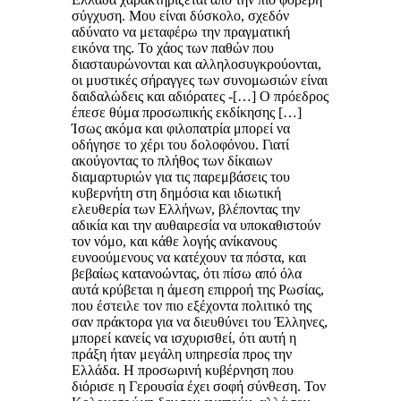
σύγχυση. Μου είναι δύσκολο, σχεδόν
αδύνατο να μεταφέρω την πραγματική
εικόνα της. Το χάος των παθών που
διασταυρώνονται και αλληλοσυγκρούονται,
οι μυστικές σήραγγες των συνομωσιών είναι
δαιδαλώδεις και αδιόρατες -[…] Ο πρόεδρος
έπεσε θύμα προσωπικής εκδίκησης […]
Ίσως ακόμα και φιλοπατρία μπορεί να
οδήγησε το χέρι του δολοφόνου. Γιατί
ακούγοντας το πλήθος των δίκαιων
διαμαρτυριών για τις παρεμβάσεις του
κυβερνήτη στη δημόσια και ιδιωτική
ελευθερία των Ελλήνων, βλέποντας την
αδικία και την αυθαιρεσία να υποκαθιστούν
τον νόμο, και κάθε λογής ανίκανους
ευνοούμενους να κατέχουν τα πόστα, και
βεβαίως κατανοώντας, ότι πίσω από όλα
αυτά κρύβεται η άμεση επιρροή της Ρωσίας,
που έστειλε τον πιο εξέχοντα πολιτικό της
σαν πράκτορα για να διευθύνει του Έλληνες,
μπορεί κανείς να ισχυρισθεί, ότι αυτή η
πράξη ήταν μεγάλη υπηρεσία προς την
Ελλάδα. Η προσωρινή κυβέρνηση που
διόρισε η Γερουσία έχει σοφή σύνθεση. Τον