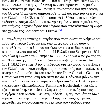
τον Carl Haller von Hallerstein–, που περιηγήθηκαν στην Ελλάδα
πριν τη διπλωματική εξομάλυνση των δεκάχρονων πολεμικών
συγκρούσεων με την Οθωμανική Αυτοκρατορία και την έλευση
του Όθωνα. Όταν όμως δημοσίευσε το ταξιδιωτικό του κείμενο για
την Ελλάδα το 1858, είχε ήδη προηγηθεί πλήθος περιηγητικών
εκδόσεων, συχνά πλούσια εικονογραφημένων, από αρχιτέκτονες,
καλλιτέχνες, αρχαιολόγους και λόγιους που επισκέφτηκαν τη χώρα
6
στα χρόνια της βασιλείας του Όθωνα.
Οι πτυχές της ελληνικής εμπειρίας που αποτυπώνει το κείμενο του
1858 είναι πολύ διαφορετικές από αυτές που μεταδίδουν οι
επιστολές και τα σχέδια που προέκυψαν κατά τη διάρκεια ή σε
άμεση συνέχεια του ταξιδιού του. Η Ελλάδα του Semper το 1831
δεν είναι η Ελλάδα του Semper το 1858. Αλλά και ο άνθρωπος που
το 1858 επανέρχεται σε ένα ταξίδι που έλαβε χώρα πίσω στα
1831–1832 δεν είναι πλέον ο νεόφυτος αρχιτέκτονας που επέλεγε
την Ελλάδα ως τελικό σταθμό της σπουδαστικής του περιπλάνησης
ύστερα από τη μαθητεία του κοντά στον Franz Christian Gau στο
Παρίσι και την παραμονή του στην Ιταλία. Πρόκειται μάλλον για
τον άρτι διορισθέντα καθηγητή στο Ομοσπονδιακό Πολυτεχνείο
της Ζυρίχης (Eidgenössische Technische Hochschule), για πάντα
εξόριστο από την πατρίδα του λόγω της συμμετοχής του στις
εξεγέρσεις του Μαΐου 1849 στη Δρέσδη – η σημαντικότερη ίσως
τομή στη βιογραφία του Semper. Ο αρχιτέκτονας είχε μόλις
αναλάβει την ανοικοδόμηση του κτιρίου του νεοϊδρυθέντος