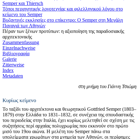
Semper και Τhiersch
Τόποι περιηγητικής λογοτεχνίας και φιλελληνικού λόγου στο
κείμενο του Semper
Βυζαντινές εκκλησίες στο επίκεντρο: Ο Semper στη Μεγάλη
Παναγιά των Αθηνών
Πέραν των ξένων προτύπων:
η αξιοποίηση της παραδοσιακής
αρχιτεκτονικής
Zusammenfassung
Einzelnachweise
Βιβλιογραφία
Galerie
Zitierweise
Index
Metadaten
στη μνήμη του Γιάννη Τσιώμη
Κυρίως κείμενο
Το ταξίδι του αρχιτέκτονα και θεωρητικού Gottfried Semper (1803–
1879) στην Ελλάδα το 1831–1832, σε συνέχεια της σπουδαστικής
του περιοδείας στην Ιταλία, έχει κυρίως μελετηθεί σε σχέση με τις
συζητήσεις περί αρχαίας πολυχρωμίας που εκκινούν στο πρώτο
μισό του 19ου αιώνα. Η μελέτη του Semper πάνω στα
υπολείμματα χρωμάτων στα μνημεία των Αθηνών, οι περίφημες