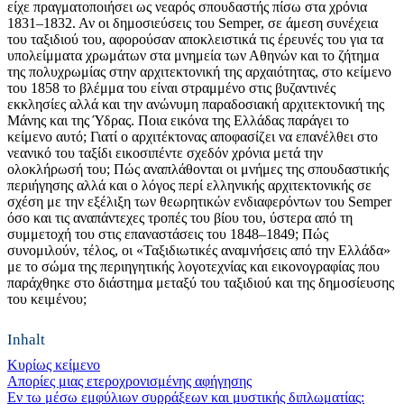
είχε πραγματοποιήσει ως νεαρός σπουδαστής πίσω στα χρόνια
1831–1832. Αν οι δημοσιεύσεις του Semper, σε άμεση συνέχεια
του ταξιδιού του, αφορούσαν αποκλειστικά τις έρευνές του για τα
υπολείμματα χρωμάτων στα μνημεία των Αθηνών και το ζήτημα
της πολυχρωμίας στην αρχιτεκτονική της αρχαιότητας, στο κείμενο
του 1858 το βλέμμα του είναι στραμμένο στις βυζαντινές
εκκλησίες αλλά και την ανώνυμη παραδοσιακή αρχιτεκτονική της
Μάνης και της Ύδρας. Ποια εικόνα της Ελλάδας παράγει το
κείμενο αυτό; Γιατί ο αρχιτέκτονας αποφασίζει να επανέλθει στο
νεανικό του ταξίδι εικοσιπέντε σχεδόν χρόνια μετά την
ολοκλήρωσή του; Πώς αναπλάθονται οι μνήμες της σπουδαστικής
περιήγησης αλλά και ο λόγος περί ελληνικής αρχιτεκτονικής σε
σχέση με την εξέλιξη των θεωρητικών ενδιαφερόντων του Semper
όσο και τις αναπάντεχες τροπές του βίου του, ύστερα από τη
συμμετοχή του στις επαναστάσεις του 1848–1849; Πώς
συνομιλούν, τέλος, οι «Ταξιδιωτικές αναμνήσεις από την Ελλάδα»
με το σώμα της περιηγητικής λογοτεχνίας και εικονογραφίας που
παράχθηκε στο διάστημα μεταξύ του ταξιδιού και της δημοσίευσης
του κειμένου;
Inhalt
Κυρίως κείμενο
Απορίες μιας ετεροχρονισμένης αφήγησης
Εν τω μέσω εμφύλιων συρράξεων και μυστικής διπλωματίας: