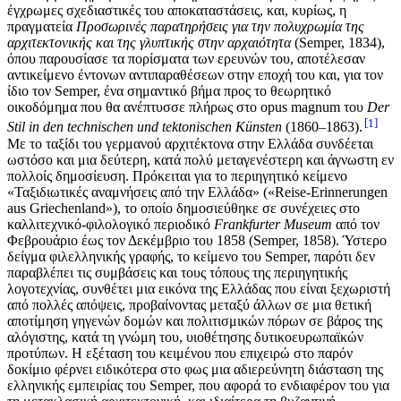
έγχρωμες σχεδιαστικές του αποκαταστάσεις, και, κυρίως, η
πραγματεία
Προσωρινές παρατηρήσεις για την πολυχρωμία της
αρχιτεκτονικής και της γλυπτικής στην αρχαιότητα
(Semper, 1834),
όπου παρουσίασε τα πορίσματα των ερευνών του, αποτέλεσαν
αντικείμενο έντονων αντιπαραθέσεων στην εποχή του και, για τον
ίδιο τον Semper, ένα σημαντικό βήμα προς το θεωρητικό
οικοδόμημα που θα ανέπτυσσε πλήρως στο opus magnum του
Der
1
Stil in den technischen und tektonischen Künsten
(1860–1863).
Με το ταξίδι του γερμανού αρχιτέκτονα στην Ελλάδα συνδέεται
ωστόσο και μια δεύτερη, κατά πολύ μεταγενέστερη και άγνωστη εν
πολλοίς δημοσίευση. Πρόκειται για το περιηγητικό κείμενο
«Ταξιδιωτικές αναμνήσεις από την Ελλάδα» («Reise-Erinnerungen
aus Griechenland»), το οποίο δημοσιεύθηκε σε συνέχειες στο
καλλιτεχνικό-φιλολογικό περιοδικό
Frankfurter Museum
από τον
Φεβρουάριο έως τον Δεκέμβριο του 1858 (Semper, 1858). Ύστερο
δείγμα φιλελληνικής γραφής, το κείμενο του Semper, παρότι δεν
παραβλέπει τις συμβάσεις και τους τόπους της περιηγητικής
λογοτεχνίας, συνθέτει μια εικόνα της Ελλάδας που είναι ξεχωριστή
από πολλές απόψεις, προβαίνοντας μεταξύ άλλων σε μια θετική
αποτίμηση γηγενών δομών και πολιτισμικών πόρων σε βάρος της
αλόγιστης, κατά τη γνώμη του, υιοθέτησης δυτικοευρωπαϊκών
προτύπων. Η εξέταση του κειμένου που επιχειρώ στο παρόν
δοκίμιο φέρνει ειδικότερα στο φως μια αδιερεύνητη διάσταση της
ελληνικής εμπειρίας του Semper, που αφορά το ενδιαφέρον του για