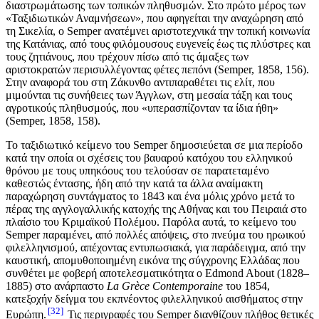
διαστρωμάτωσης των τοπικών πληθυσμών. Στο πρώτο μέρος των
«Ταξιδιωτικών Αναμνήσεων», που αφηγείται την αναχώρηση από
τη Σικελία, ο Semper ανατέμνει αριστοτεχνικά την τοπική κοινωνία
της Κατάνιας, από τους φιλόμουσους ευγενείς έως τις πλύστρες και
τους ζητιάνους, που τρέχουν πίσω από τις άμαξες των
αριστοκρατών περισυλλέγοντας φέτες πεπόνι (Semper, 1858, 156).
Στην αναφορά του στη Ζάκυνθο αντιπαραθέτει τις ελίτ, που
μιμούνται τις συνήθειες των Άγγλων, στη μεσαία τάξη και τους
αγροτικούς πληθυσμούς, που «υπερασπίζονταν τα ίδια ήθη»
(Semper, 1858, 158).
Το ταξιδιωτικό κείμενο του Semper δημοσιεύεται σε μια περίοδο
κατά την οποία οι σχέσεις του βαυαρού κατόχου του ελληνικού
θρόνου με τους υπηκόους του τελούσαν σε παρατεταμένο
καθεστώς έντασης, ήδη από την κατά τα άλλα αναίμακτη
παραχώρηση συντάγματος το 1843 και ένα μόλις χρόνο μετά το
πέρας της αγγλογαλλικής κατοχής της Αθήνας και του Πειραιά στο
πλαίσιο του Κριμαϊκού Πολέμου. Παρόλα αυτά, το κείμενο του
Semper παραμένει, από πολλές απόψεις, στο πνεύμα του ηρωικού
φιλελληνισμού, απέχοντας εντυπωσιακά, για παράδειγμα, από την
καυστική, απομυθοποιημένη εικόνα της σύγχρονης Ελλάδας που
συνθέτει με φοβερή αποτελεσματικότητα ο Εdmond About (1828–
1885) στο ανάρπαστο
La Grèce Contemporaine
του 1854,
κατεξοχήν δείγμα του εκπνέοντος φιλελληνικού αισθήματος στην
32
Ευρώπη.
Τις περιγραφές του Semper διανθίζουν πλήθος θετικές