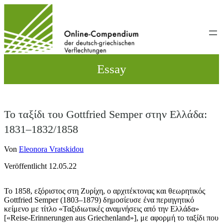
Direkt
zum
Inhalt
wechseln
Essay
Το ταξίδι του Gottfried Semper στην Ελλάδα:
1831–1832/1858
Von
Eleonora Vratskidou
Veröffentlicht 12.05.22
Το 1858, εξόριστος στη Ζυρίχη, ο αρχιτέκτονας και θεωρητικός
Gottfried Semper (1803–1879) δημοσίευσε ένα περιηγητικό
κείμενο με τίτλο «Ταξιδιωτικές αναμνήσεις από την Ελλάδα»
[«Reise-Erinnerungen aus Griechenland»], με αφορμή το ταξίδι που