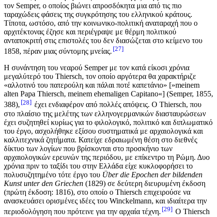
τον Semper, ο οποίος βιώνει απροσδόκητα μια από τις πιο
ταραχώδεις φάσεις της συγκρότησης του ελληνικού κράτους.
Τίποτα, ωστόσο, από την κοινωνικο-πολιτική αναταραχή που ο
αρχιτέκτονας έζησε και περιέγραψε με θέρμη πολιτικού
ανταποκριτή στις επιστολές του δεν διασώζεται στο κείμενο του
27
1858, πέραν μιας σύντομης μνείας.
Η συνάντηση του νεαρού Semper με τον κατά είκοσι χρόνια
μεγαλύτερό του Thiersch, τον οποίο αργότερα θα χαρακτήριζε
«αλλοτινό του πατερούλη και πάλαι ποτέ καπετάνιο» [»meinem
alten Papa Thiersch, meinem ehemaligen Capitano«] (Semper, 1855,
28
388),
έχει ενδιαφέρον από πολλές απόψεις. Ο Thiersch, που
στο πλαίσιο της μελέτης των ελληνογερμανικών διασταυρώσεων
έχει συζητηθεί κυρίως για το φιλολογικό, πολιτικό και διπλωματικό
του έργο, ασχολήθηκε εξίσου συστηματικά με αρχαιολογικά και
καλλιτεχνικά ζητήματα. Κατείχε εδραιωμένη θέση στο διεθνές
δίκτυο των λογίων που βρίσκονται στο προσκήνιο των
αρχαιολογικών ερευνών της περιόδου, με επίκεντρο τη Ρώμη. Δυο
χρόνια πριν το ταξίδι του στην Ελλάδα είχε κυκλοφορήσει το
πολυσυζητημένο τότε έργο του
Über die Epochen der bildenden
Kunst unter den Griechen
(1829) σε δεύτερη διευρυμένη έκδοση
(πρώτη έκδοση: 1816), στο οποίο ο Thiersch επιχειρούσε να
ανασκευάσει ορισμένες ιδέες του Winckelmann, και ιδιαίτερα την
29
περιοδολόγηση που πρότεινε για την αρχαία τέχνη.
Ο Thiersch