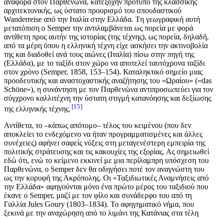
αναφορά στον Παρθενώνα, κατεξοχήν πρότυπο της κλασσικής
αρχιτεκτονικής, ως ύστατο προορισμό του σπουδαστικού
Wanderreise από την Ιταλία στην Ελλάδα. Tη γεωγραφική αυτή
μετατόπιση ο Semper την αντιλαμβάνεται ως πορεία με φορά
αντίθετη προς αυτήν της ιστορίας (της τέχνης), ως πορεία, δηλαδή,
από τα μέρη όπου η ελληνική τέχνη είχε ασκήσει την ακτινοβολία
της και διαδοθεί ανά τους αιώνες (Iταλία) πίσω στην πηγή της
(Eλλάδα), με το ταξίδι στον χώρο να αποτελεί ταυτόχρονα ταξίδι
στον χρόνο (Semper, 1858, 153–154). Καταληκτικό σημείο μιας
προοδευτικής και αναστοχαστικής αναζήτησης του «Ωραίου» («das
Schöne»), η συνάντηση με τον Παρθενώνα αντιπροσωπεύει για τον
σύγχρονο καλλιτέχνη την ύστατη στιγμή κατανόησης και δεξίωσης
15
της ελληνικής τέχνης.
Αντίθετα, το –κάπως απότομο– τέλος του κειμένου (που δεν
αποκλείει το ενδεχόμενο να ήταν προγραμματισμένες και άλλες
συνέχειες) αφήνει σαφείς νύξεις στη μεταγενέστερη εμπειρία της
πολιτικής στράτευσης και τις κακουχίες της εξορίας. Ας σημειωθεί
εδώ ότι, ενώ το κείμενο εκκινεί με μια περίλαμπρη υπόσχεση του
Παρθενώνα, o Semper δεν θα οδηγήσει ποτέ τον αναγνώστη του
ως την κορυφή της Ακρόπολης. Οι «Ταξιδιωτικές Αναμνήσεις από
την Ελλάδα» αφηγούνται μόνο ένα πρώτο μέρος του ταξιδιού που
έκανε ο Semper, μαζί με τον φίλο και συνάδερφο του από τη
Γαλλία Jules Goury (1803–1834). Το αφηγηματικό νήμα, που
ξεκινά με την αναχώρηση από το λιμάνι της Κατάνιας στα τέλη