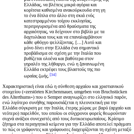
Ελλάδας, να βλέπεις μικρά αγόρια και
κορίτσια καθισμένα ανακούρκουδα στη γη
το ένα δίπλα στο άλλο στη σκιά ενός
κατεστραμμένου τοίχου εκκλησίας,
περιτριγυρισμένα από θραύσματα της
αρχαιότητας, να δείχνουν στο βιβλίο με τα
δαχτυλάκια τους και να επαναλαμβάνουν
κάθε φθόγγο ψελλίζοντας. […] Αυτό και
μόνο δίνει στην Ελλάδα ένα σημαντικό
προβάδισμα σε σχέση με την Ιταλία που
βυθίζεται ολοένα και βαθύτερα στον
γηραλέο της λήθαργο, ενώ η ξανανιωμένη
Ελλάδα εκτρέφει τους βλαστούς της πιο
34
ωραίας ζωής.
Χαρακτηριστική είναι εδώ η σύνθεση αρχαίου και χριστιανικού
στοιχείου («zerstörten Kirchenmauer, umgeben von Bruchstücken
des Alterthums») που ο Semper αναγνωρίζει στο ελληνικό παρόν,
ενώ λιγότερο συνήθης παρουσιάζεται η πλεονεκτική για την
Ελλάδα σύγκριση με την Ιταλία, έτερης χώρας με βαρύ (αρχαίο και
νεότερο) παρελθόν, του οποίου οι σύγχρονοι φορείς θεωρούνταν
συχνά ανάξιοι συνεχιστές από τους δυτικοευρωπαίους. Κρίσιμο
ζήτημα στα περιηγητικά κείμενα για την Ελλάδα αποτελεί πράγματι
το πώς οι γράφοντες και γράφουσες διαχειρίζονται τη σχέση μεταξύ