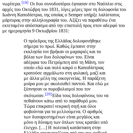
19
νωρίτερα.
Οι δυο συνοδοιπόροι έφτασαν στο Ναύπλιο στις
αρχές του Οκτώβρη του 1831, λίγες μέρες πριν τη δολοφονία του
Ιωάννη Καποδίστρια, της οποίας ο Semper υπήρξε λαλίστατος
μάρτυρας στην αλληλογραφία του. Αξίζει να παραθέσω ένα
εκτεταμένο απόσπασμα από την επιστολή προς στον αδερφό του
με ημερομηνία 9 Οκτωβρίου 1831:
Ο πρόεδρος της Ελλάδας δολοφονήθηκε
σήμερα το πρωί. Καθώς έμπαινε στην
εκκλησία τον βρήκαν οι μαχαιριές και τα
βόλια των δυο δολοφόνων του. Είναι
αδέρφια του Πετρόμπεη από τη Μάνη, τον
οποίο εδώ και πολύ καιρό ο Καποδίστριας
κρατούσε αιχμάλωτο στη φυλακή, μαζί και
με άλλα μέλη της οικογενείας. Η παράξενη
μοίρα μου με ακολουθεί παντού. Και εδώ με
ξύπνησαν οι πυροβολισμοί που τον
20
σκότωσαν.
Είδα τους δολοφόνους του να
πεθαίνουν κάτω από το παράθυρό μου.
Τώρα επικρατεί νεκρική σιγή και όλοι
φοβούνται για τα μελλούμενα. Ο αριθμός
των δυσαρεστημένων είναι μεγάλος και
μόνο η δύναμη των όπλων τους κρατάει υπό
έλεγχο. […] Η πολιτική κατάσταση στην
Ελλάδα χαρακτηρίζεται από την πιο φοβερή