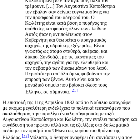
Κολοκοτρώνη δεν τον αγαπούν, αλλά τον
τρέμουνε. […] Τον Αυγουστίνο Καποδίστρια
τον έβαλαν σαν δείγμα ευγνωμοσύνης για
την προσφορά του αδερφού του. Ο
Κωλέττης είναι κατά βάση ο πυρήνας της
υπόθεσης και φορέας όλων των ελπίδων.
Αυτός ήταν η αντιπολίτευση στον
Κυβερνήτη και θεωρείται ο πραγματικός
αρχηγός της υδραίικης εξέγερσης. Είναι
γνωστός ως άτομο σταθερό, ακέραιο, και
δίκαιο. Συνδυάζει με τις ικανότητες του
αρχηγού, την αγάπη για την ελευθερία και
τον σεβασμό των δικαιωμάτων του λαού.
Περισσότερο απ’ όλα όμως φοβούνται την
επιρροή των ξένων. Αυτό είναι και το
μοναδικό σημείο που βρίσκει
όλους
τους
21
Έλληνες σε σύμπνοια.
Η επιστολή της 11ης Απριλίου 1832 από το Ναύπλιο καταγράφει
με ακόμα μεγαλύτερη ενδελέχεια τα πολιτικά τεκταινόμενα που
ακολούθησαν, την παρολίγο ένοπλη σύγκρουση μεταξύ
Αυγουστίνου Καποδίστρια και Κωλέττη, την εντέλει παραίτηση και
φυγάδευση του πρώτου αλλά και τις εξελίξεις στο διπλωματικό
πεδίο με τον ορισμό του Όθωνα ως κυρίου του θρόνου της
22
Ελλάδας.
Μάλιστα, ο Semper αναφέρει ότι συντάσσει για τον