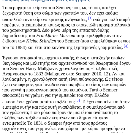
Το περιηγητικό κείμενο του Semper, που, ως τέτοιο, κατέχει
ξεχωριστή θέση στο σώμα των γραπτών του, δεν έχει ακόμα
3
αποτελέσει αντικείμενο κριτικής ανάγνωσης,
ενώ για πολύ καιρό
παρέμενε ατεκμηρίωτο και ως προς τα στοιχειώδη πραγματολογικά
του χαρακτηριστικά. Δύο μόνο μέρη της επτασπόνδυλης
δημοσίευσης του
Frankfurter Museum
συμπεριλήφθηκαν στην
έκδοση των
Kleine Schriften
του Semper (που επιμελήθηκαν οι γιοι
4
του το 1884) και έτσι στο κανόνα της ζεμπεριανής γραμματείας.
Έγκυροι ιστορικοί της αρχιτεκτονικής, όπως o κατεξοχήν επαΐων,
βιογράφος και μελετητής του αρχιτεκτονικού και θεωρητικού έργου
του Semper Harry Mallgrave, χρονολογούν τις «Ταξιδιωτικές
Αναμνήσεις» το 1833
(Mallgrave στο: Semper, 2010, 12). Αν και
λανθασμένη, η χρονολόγηση αυτή είναι πιθανοφανής. Ως τέτοια
έχει ενδιαφέρον, γιατί αναδεικνύει ακριβώς το είδος των αποριών
που γεννά η προσέγγιση αυτού του κειμένου. Γιατί ο Semper
αποφασίζει να γράψει για την εμπειρία του στην Ελλάδα
5
εικοσιπέντε χρόνια μετά το ταξίδι του;
Τι έχει απομείνει από την
εμπειρία αυτήν και πώς αυτή αναπλάθεται ή συμπληρώνεται από
τον γράφοντα; Ποιο ρόλο παίζουν σε μια τέτοια ανάπλαση το
πλήθος των ταξιδιωτικών κειμένων που δημοσιεύτηκαν
εντωμεταξύ; To 1831 ο Semper ήταν από τους πρώτους
αρχιτέκτονες του γερμανόφωνου χώρου –με κύριο προηγούμενο