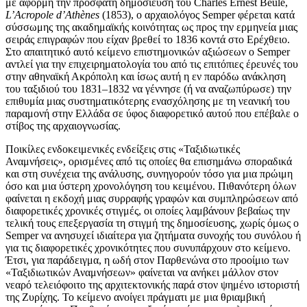
με αφορμή την πρόσφατη δημοσίευση του Charles Ernest Beulé,
L’Acropole d’Athènes
(1853), ο αρχαιολόγος Semper φέρεται κατά
σύσσωμης της ακαδημαϊκής κοινότητας ως προς την ερμηνεία μιας
σειράς επιγραφών που είχαν βρεθεί το 1836 κοντά στο Ερέχθειο.
Στο απαιτητικό αυτό κείμενο επιστημονικών αξιώσεων ο Semper
αντλεί για την επιχειρηματολογία του από τις επιτόπιες έρευνές του
στην αθηναϊκή Ακρόπολη και ίσως αυτή η εν παρόδω ανάκληση
του ταξιδιού του 1831–1832 να γέννησε (ή να αναζωπύρωσε) την
επιθυμία μιας συστηματικότερης ενασχόλησης με τη νεανική του
παραμονή στην Ελλάδα σε ύφος διαφορετικό αυτού που επέβαλε ο
στίβος της αρχαιογνωσίας.
Ποικίλες ενδοκειμενικές ενδείξεις στις «Ταξιδιωτικές
Αναμνήσεις», ορισμένες από τις οποίες θα επισημάνω σποραδικά
και στη συνέχεια της ανάλυσης, συνηγορούν τόσο για μια πρώιμη
όσο και μια ύστερη χρονολόγηση του κειμένου. Πιθανότερη όλων
φαίνεται η εκδοχή μιας συρραφής γραφών και συμπληρώσεων από
διαφορετικές χρονικές στιγμές, οι οποίες λαμβάνουν βεβαίως την
τελική τους επεξεργασία τη στιγμή της δημοσίευσης, χωρίς όμως ο
Semper να ανησυχεί ιδιαίτερα για ζητήματα συνοχής του συνόλου ή
για τις διαφορετικές χρονικότητες που συνυπάρχουν στο κείμενο.
Έτσι, για παράδειγμα, η ωδή στον Παρθενώνα στο προοίμιο των
«Ταξιδιωτικών Αναμνήσεων» φαίνεται να ανήκει μάλλον στον
νεαρό τελειόφοιτο της αρχιτεκτονικής παρά στον ψημένο ιστοριστή
της Ζυρίχης. Το κείμενο ανοίγει πράγματι με μια θριαμβική