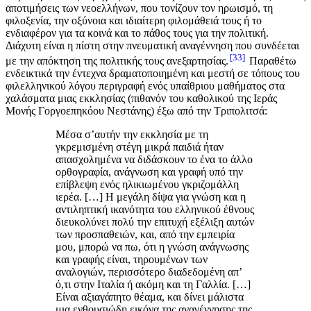
αποτιμήσεις των νεοελλήνων, που τονίζουν τον ηρωισμό, τη
φιλοξενία, την οξύνοια και ιδιαίτερη φιλομάθειά τους ή το
ενδιαφέρον για τα κοινά και το πάθος τους για την πολιτική.
Διάχυτη είναι η πίστη στην πνευματική αναγέννηση που συνδέεται
33
με την απόκτηση της πολιτικής τους ανεξαρτησίας.
Παραθέτω
ενδεικτικά την έντεχνα δραματοποιημένη και μεστή σε τόπους του
φιλελληνικού λόγου περιγραφή ενός υπαίθριου μαθήματος στα
χαλάσματα μιας εκκλησίας (πιθανόν του καθολικού της Ιεράς
Μονής Γοργοεπηκόου Νεστάνης) έξω από την Τριπολιτσά:
Μέσα σ’αυτήν την εκκλησία με τη
γκρεμισμένη στέγη μικρά παιδιά ήταν
απασχολημένα να διδάσκουν το ένα το άλλο
ορθογραφία, ανάγνωση και γραφή υπό την
επίβλεψη ενός ηλικιωμένου γκριζομάλλη
ιερέα. […] Η μεγάλη δίψα για γνώση και η
αντιληπτική ικανότητα του ελληνικού έθνους
διευκολύνει πολύ την επιτυχή εξέλιξη αυτών
των προσπαθειών, και, από την εμπειρία
μου, μπορώ να πω, ότι η γνώση ανάγνωσης
και γραφής είναι, τηρουμένων των
αναλογιών, περισσότερο διαδεδομένη απ’
ό,τι στην Ιταλία ή ακόμη και τη Γαλλία. […]
Είναι αξιαγάπητο θέαμα, και δίνει μάλιστα
μια ενθουσιώδη εικόνα της αναγέννησης της