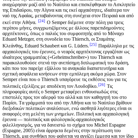
αναχώρησαν μαζί από το Ναύπλιο και επισκέφθηκαν το Ασκληπείο
της Επιδαύρου, την Αίγινα και τις εκεί αρχαιότητες, ιδιαίτερα τον
ναό της Αφαίας, μεταβαίνοντας στη συνέχεια στον Πειραιά και από
24
εκεί στην Αθήνα.
Ο Semper διέμεινε στην πόλη για τρεις
περίπου μήνες, συγχρωτιζόμενος με άλλους παρεπιδημούντες
αρχιτέκτονες, όπως ο παλιός του συμφοιτητής από το Μόναχο
Eduard Metzger, στη συνοδεία του Thiersch, oι Σταμάτης
25
Κλεάνθης, Eduard Schaubert και G. Lüders.
Παράλληλα με τις
αρχαιολογικές του έρευνες, ο νεαρός αρχιτέκτονας εργαζόταν ως
ιδιαίτερος γραμματέας («Geheimschreiber») του Thiersch και
παρακολουθούσε στενά την ανεπίσημη διπλωματική του δράση,
κάτι που του παρείχε εξάλλου τα αναγκαία διαπιστευτήρια και
σχετική ασφάλεια κινήσεων στην εμπόλεμη ακόμα χώρα. Στον
Semper είναι που ο Τhiersch υπαγόρευε τις εκθέσεις του για τις
26
πολιτικές εξελίξεις με αποδέκτη τον Λουδοβίκο.
Τις
πληροφορίες αυτές ο Semper μεταφέρει ενθουσιωδώς στις
επιστολές προς τον αδερφό του αλλά και τον καθηγητή του στο
Παρίσι. Tα γράμματά του από την Αθήνα και το Ναύπλιο βρίθουν
διεξοδικών πολιτικών αναλύσεων, ενώ αισθητά λιγότερες είναι οι
αναφορές στη μελέτη των μνημείων. Πολιτική και αρχαιολογική
έρευνα — πολιτικός και φιλολογικός-αρχαιολογικός
φιλελληνισμός, για να δανειστώ το σχήμα του Michel Espagne
(Espagne, 2005) είναι άρρηκτα δεμένες στην περίπτωση του
Τhiersch, μια συνθήκη που φαίνεται να αγγίζει έμμεσα και τον ίδιο