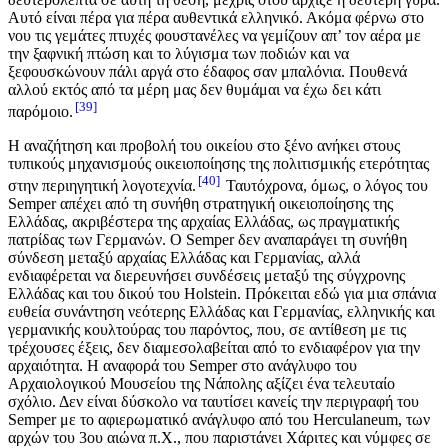
Αυτό είναι πέρα για πέρα αυθεντικά ελληνικό. Ακόμα φέρνω στο
νου τις γεμάτες πτυχές φουστανέλες να γεμίζουν απ’ τον αέρα με
την ξαφνική πτώση και το λύγισμα των ποδιών και να
ξεφουσκώνουν πάλι αργά στο έδαφος σαν μπαλόνια. Πουθενά
αλλού εκτός από τα μέρη μας δεν θυμάμαι να έχω δει κάτι
39
παρόμοιο.
Η αναζήτηση και προβολή του οικείου στο ξένο ανήκει στους
τυπικούς μηχανισμούς οικειοποίησης της πολιτισμικής ετερότητας
40
στην περιηγητική λογοτεχνία.
Ταυτόχρονα, όμως, ο λόγος του
Semper απέχει από τη συνήθη στρατηγική οικειοποίησης της
Ελλάδας, ακριβέστερα της αρχαίας Ελλάδας, ως πραγματικής
πατρίδας των Γερμανών. Ο Semper δεν αναπαράγει τη συνήθη
σύνδεση μεταξύ αρχαίας Ελλάδας και Γερμανίας, αλλά
ενδιαφέρεται να διερευνήσει συνδέσεις μεταξύ της σύγχρονης
Ελλάδας και του δικού του Holstein. Πρόκειται εδώ για μια σπάνια
ευθεία συνάντηση νεότερης Ελλάδας και Γερμανίας, ελληνικής και
γερμανικής κουλτούρας του παρόντος, που, σε αντίθεση με τις
τρέχουσες έξεις, δεν διαμεσολαβείται από το ενδιαφέρον για την
αρχαιότητα. Η αναφορά του Semper στο ανάγλυφο του
Αρχαιολογικού Μουσείου της Νάπολης αξίζει ένα τελευταίο
σχόλιο. Δεν είναι δύσκολο να ταυτίσει κανείς την περιγραφή του
Semper με το αφιερωματικό ανάγλυφο από του Herculaneum, των
αρχών του 3ου αιώνα π.Χ., που παριστάνει Χάριτες και νύμφες σε