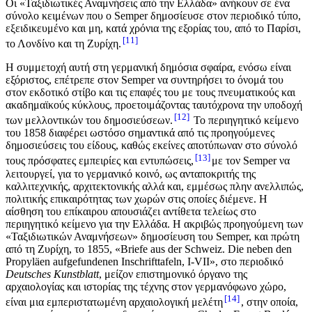
Οι «Ταξιδιωτικές Αναμνήσεις από την Ελλάδα» ανήκουν σε ένα
σύνολο κειμένων που ο Semper δημοσίευσε στον περιοδικό τύπο,
εξειδικευμένο και μη, κατά χρόνια της εξορίας του, από το Παρίσι,
11
το Λονδίνο και τη Ζυρίχη.
Η συμμετοχή αυτή στη γερμανική δημόσια σφαίρα, ενόσω είναι
εξόριστος, επέτρεπε στον Semper να συντηρήσει το όνομά του
στον εκδοτικό στίβο και τις επαφές του με τους πνευματικούς και
ακαδημαϊκούς κύκλους, προετοιμάζοντας ταυτόχρονα την υποδοχή
12
των μελλοντικών του δημοσιεύσεων.
Το περιηγητικό κείμενο
του 1858 διαφέρει ωστόσο σημαντικά από τις προηγούμενες
δημοσιεύσεις του είδους, καθώς εκείνες αποτύπωναν στο σύνολό
13
τους πρόσφατες εμπειρίες και εντυπώσεις,
με τον Semper να
λειτουργεί, για το γερμανικό κοινό, ως ανταποκριτής της
καλλιτεχνικής, αρχιτεκτονικής αλλά και, εμμέσως πλην ανελλιπώς,
πολιτικής επικαιρότητας των χωρών στις οποίες διέμενε. Η
αίσθηση του επίκαιρου απουσιάζει αντίθετα τελείως στo
περιηγητικό κείμενο για την Ελλάδα. Η ακριβώς προηγούμενη των
«Ταξιδιωτικών Αναμνήσεων» δημοσίευση του Semper, και πρώτη
από τη Ζυρίχη, το 1855, «Briefe aus der Schweiz. Die neben den
Propyläen aufgefundenen Inschrifttafeln, Ι-VII», στο περιοδικό
Deutsches Kunstblatt
, μείζον επιστημονικό όργανο της
αρχαιολογίας και ιστορίας της τέχνης στον γερμανόφωνο χώρο,
14
είναι μια εμπεριστατωμένη αρχαιολογική μελέτη
, στην οποία,