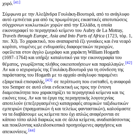
41
χορό.
Σύμφωνα με την Αλεξάνδρα Γουλάκη-Βουτυρά, από το ανάγλυφο
αυτό εμπνέεται μια από τις πρωιμότερες εικαστικές αποτυπώσεις
σύγχρονων κυκλωτικών χορών από την Ελλάδα, η οποία
εικονογραφεί το περιηγητικό κείμενο του Aubry de La Motray,
Travels through Europe, Asia and Ιnto Parts of Africa
(1723, τόμ. 1,
πιν. ΧΙ). Το χαρακτικό, που αναπαριστά έξι γυναίκες και ένα νεαρό
κορίτσι, ντυμένες με ενδυμασίες διαφορετικών περιοχών,
οφείλεται στον άγγλο ζωγράφο και χαράκτη William Hogarth
(1697–1764) και υπήρξε καταλυτικό για την εικονογραφία του
42
θέματος, γνωρίζοντας πλήθος οικειοποιήσεων και παραλλαγών.
Αν και ο ισχυρισμός της Γουλάκη-Βουτυρά για τη σύνδεση της
παράστασης του Hogarth με το αρχαίο ανάγλυφο παραμένει
43
εξαιρετικά επισφαλής,
σε περίπτωση που ευσταθεί, η αναφορά
του Semper σε αυτό είναι ενδεικτική ως προς την έντονη
διαμεσικότητα που χαρακτηρίζει τα περιηγητικά κείμενα και τις
εικόνες τους. Αν και τα έργα της περιηγητικής λογοτεχνίας
αποτελούν (επεξεργασμένες) καταγραφές ατομικών ταξιδιωτικών
εμπειριών (πραγματικών ή και τελείως φανταστικών), καλούμαστε
να τα διαβάσουμε ως κείμενα που όχι απλώς αναφέρονται σε
κάποιο τόπο αλλά διαρκώς και σε άλλα κείμενα, αναδιατάσσοντας
και ποικίλοντας καλειδοσκοπικά προηγούμενες αφηγήσεις και
44
απεικονίσεις.