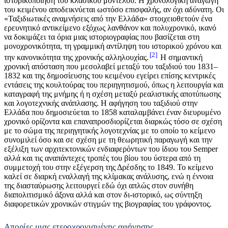
ιστορικοποίηση του κλασικού μοντέλου. Η χρονολογική αναγωγή
του κειμένου αποδεικνύεται ωστόσο επισφαλής, αν όχι αδύνατη. Οι
«Ταξιδιωτικές αναμνήσεις από την Ελλάδα» στοιχειοθετούν ένα
ερευνητικό αντικείμενο εξόχως λανθάνον και πολυχρονικό, ικανό
να δοκιμάζει τα όρια μιας ιστοριογραφίας που βασίζεται στη
μονοχρονικότητα, τη γραμμική αντίληψη του ιστορικού χρόνου και
2
την κανονικότητα της χρονικής αλληλουχίας.
Η σημαντική
χρονική απόσταση που μεσολαβεί μεταξύ του ταξιδιού του 1831–
1832 και της δημοσίευσης του κειμένου εγείρει επίσης κεντρικές
εντάσεις της κουλτούρας του περιηγητισμού, όπως η λειτουργία και
καταγραφή της μνήμης ή η σχέση μεταξύ ρεαλιστικής αποτύπωσης
και λογοτεχνικής ανάπλασης. Η αφήγηση του ταξιδιού στην
Ελλάδα που δημοσιεύεται το 1858 καταλαμβάνει έναν διευρυμένο
χρονικό ορίζοντα και επαναπροσδιορίζεται διαρκώς τόσο σε σχέση
με το σώμα της περιηγητικής λογοτεχνίας με το οποίο το κείμενο
συνομιλεί όσο και σε σχέση με τη θεωρητική παραγωγή και την
εξέλιξη των αρχιτεκτονικών ενδιαφερόντων του ίδιου του Semper
αλλά και τις αναπάντεχες τροπές του βίου του ύστερα από τη
συμμετοχή του στην εξέγερση της Δρέσδης το 1849. Το κείμενο
καλεί σε διαρκή εναλλαγή της κλίμακας ανάλυσης, ενώ η έννοια
της διασταύρωσης λειτουργεί εδώ όχι απλώς στον συνήθη
διαπολιτισμικό άξονα αλλά και στον δι-ιστορικό, ως σύντηξη
διαφορετικών χρονικών στιγμών της βιογραφίας του γράφοντος.
Απορίες μιας ετεροχρονισμένης αφήγησης