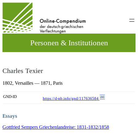
Direkt
zum
Inhalt
wechseln
Personen & Institutionen
Charles Τexier
1802,
Versailles
— 1871,
Paris
GND-ID
https://d-nb.info/gnd/117636584
Essays
Gottfried Sempers Griechenlandreise: 1831-1832/1858