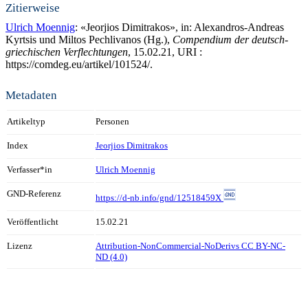
Zitierweise
Ulrich Moennig
: «Jeorjios Dimitrakos», in: Alexandros-Andreas
Kyrtsis und Miltos Pechlivanos (Hg.),
Compendium der deutsch-
griechischen Verflechtungen
, 15.02.21, URI :
https://comdeg.eu/artikel/101524/.
Metadaten
Artikeltyp
Personen
Index
Jeorjios Dimitrakos
Verfasser*in
Ulrich Moennig
GND-Referenz
https://d-nb.info/gnd/12518459X
Veröffentlicht
15.02.21
Lizenz
Attribution-NonCommercial-NoDerivs CC BY-NC-
ND (4.0)