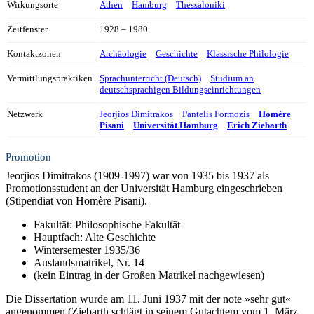
Wirkungsorte
Athen
Hamburg
Thessaloniki
Zeitfenster
1928 – 1980
Kontaktzonen
Archäologie
Geschichte
Klassische Philologie
Vermittlungspraktiken
Sprachunterricht (Deutsch)
Studium an
deutschsprachigen Bildungseinrichtungen
Netzwerk
Jeorjios Dimitrakos
Pantelis Formozis
Homère
Pisani
Universität Hamburg
Erich Ziebarth
Promotion
Jeorjios Dimitrakos (1909-1997) war von 1935 bis 1937 als
Promotionsstudent an der Universität Hamburg eingeschrieben
(Stipendiat von Homère Pisani).
Fakultät: Philosophische Fakultät
Hauptfach: Alte Geschichte
Wintersemester 1935/36
Auslandsmatrikel, Nr. 14
(kein Eintrag in der Großen Matrikel nachgewiesen)
Die Dissertation wurde am 11. Juni 1937 mit der note »sehr gut«
angenommen (Ziebarth schlägt in seinem Gutachtem vom 1. März