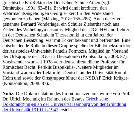
griechische Ko-Rektor der Deutschen Schule Athen (vgl.
Dimitrakos, 1991: 63–81). Er wird damit kreditiert, den
Wehrmachtsangehörigen Georg Eckert für den Widerstand
gewonnen zu haben (Mätzing, 2018: 165–288). Auch der zuvor
genannte Bernard Vonderlage, ein Schüler Ziebarths noch aus
Zeiten des Wilhelmgymnasiums, Mitglied der DGGHH und Lehrer
an der Deutschen Schule in Thessaloniki in den Jahren der
Deutschen Besatzung, war mit Eckert bekannt und befreundet. Eine
entscheidende Rolle in dieser Gruppe spielte der Bibliotheksdirektor
der Aristoteles-Universität Pantelis Formozis, Mitglied im Vorstand
der Ortsgruppe der DGG in Thessaloniki (Koutsoukou, 2008: 87).
Vorsitzender war seit 1938 »der deutschfreundliche Professor für
Römisches Recht, Periklis Bizoukidis«, weitere Mitglieder im
Vorstand waren »der Lektor für Deutsch an der Universität Rudolf
Helm und sowie der Ortsgruppenführer der NSDAP Erich Krüger«
(Koutsoukou, 2008: 87).
Notiz:
Die Dokumentation des Promotionsverlaufs wurde von Prof.
Dr. Ulrich Moennig im Rahmen des Essays
Griechische
Doktorand(inn)en an der Universität Hamburg von der Gründung
der Universität 1919 bis 1941
erstellt.