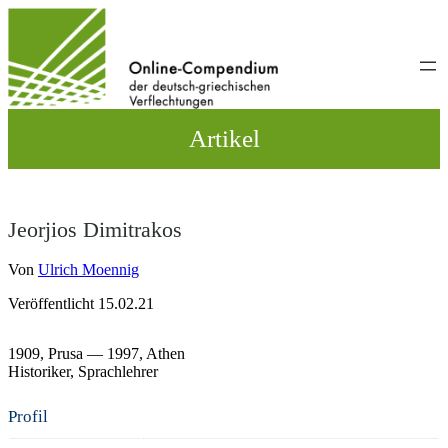
Direkt
zum
Inhalt
wechseln
Artikel
Jeorjios Dimitrakos
Von
Ulrich Moennig
Veröffentlicht 15.02.21
1909,
Prusa
— 1997,
Athen
Historiker
Sprachlehrer
Profil