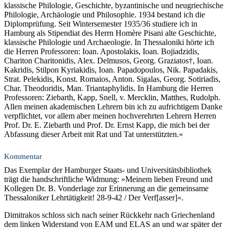
klassische Philologie, Geschichte, byzantinische und neugriechische
Philologie, Archäologie und Philosophie. 1934 bestand ich die
Diplomprüfung. Seit Wintersemester 1935/36 studiere ich in
Hamburg als Stipendiat des Herrn Homère Pisani alte Geschichte,
klassische Philologie und Archaeologie. In Thessaloniki hörte ich
die Herren Professoren: Ioan. Apostolakis, Ioan. Bojiadzidis,
Chariton Charitonidis, Alex. Delmusos, Georg. Graziatos†, Ioan.
Kakridis, Stilpon Kyriakidis, Ioan. Papadopoulos, Nik. Papadakis,
Strat. Pelekidis, Konst. Romaios, Anton. Sigalas, Georg. Sotiriadis,
Char. Theodoridis, Man. Triantaphylidis. In Hamburg die Herren
Professoren: Ziebarth, Kapp, Snell, v. Mercklin, Matthes, Rudolph.
Allen meinen akademischen Lehrern bin ich zu aufrichtigem Danke
verpflichtet, vor allem aber meinen hochverehrten Lehrern Herren
Prof. Dr. E. Ziebarth und Prof. Dr. Ernst Kapp, die mich bei der
Abfassung dieser Arbeit mit Rat und Tat unterstützten.«
Kommentar
Das Exemplar der Hamburger Staats- und Universitätsbibliothek
trägt die handschriftliche Widmung: »Meinem lieben Freund und
Kollegen Dr. B. Vonderlage zur Erinnerung an die gemeinsame
Thessaloniker Lehrtätigkeit! 28-9-42 / Der Verf[asser]«.
Dimitrakos schloss sich nach seiner Rückkehr nach Griechenland
dem linken Widerstand von EAM und ELAS an und war später der