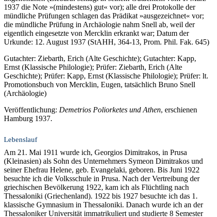
1937 die Note »(mindestens) gut« vor); alle drei Protokolle der
mündliche Prüfungen schlagen das Prädikat »ausgezeichnet« vor;
die mündliche Prüfung in Archäologie nahm Snell ab, weil der
eigentlich eingesetzte von Mercklin erkrankt war; Datum der
Urkunde: 12. August 1937 (StAHH, 364-13, Prom. Phil. Fak. 645)
Gutachter: Ziebarth, Erich (Alte Geschichte); Gutachter: Kapp,
Ernst (Klassische Philologie); Prüfer: Ziebarth, Erich (Alte
Geschichte); Prüfer: Kapp, Ernst (Klassische Philologie); Prüfer: lt.
Promotionsbuch von Mercklin, Eugen, tatsächlich Bruno Snell
(Archäologie)
Veröffentlichung:
Demetrios Poliorketes und Athen
, erschienen
Hamburg 1937.
Lebenslauf
Am 21. Mai 1911 wurde ich, Georgios Dimitrakos, in Prusa
(Kleinasien) als Sohn des Unternehmers Symeon Dimitrakos und
seiner Ehefrau Helene, geb. Evangelaki, geboren. Bis Juni 1922
besuchte ich die Volksschule in Prusa. Nach der Vertreibung der
griechischen Bevölkerung 1922, kam ich als Flüchtling nach
Thessaloniki (Griechenland). 1922 bis 1927 besuchte ich das 1.
klassische Gymnasium in Thessaloniki. Danach wurde ich an der
Thessaloniker Universität immatrikuliert und studierte 8 Semester