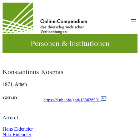
Direkt
zum
Inhalt
wechseln
Personen & Institutionen
Konstantinos Kosmas
1971,
Athen
GND-ID
https://d-nb.info/gnd/138626901
Artikel
Hans Eideneier
Niki Eideneier