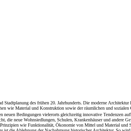
Stadtplanung des frühen 20. Jahrhunderts. Die moderne Architektur ha
chen wie Material und Konstruktion sowie der räumlichen und soziale
r den neuen Bedingungen vielerorts gleichzeitig innovative Tendenzen au
racht, die neue Wohnsiedlungen, Schulen, Krankenhäuser und andere Gebä
Prinzipien wie Funktionalität, Ökonomie von Mittel und Material und Sc
ns
ist die Ablehnung der Nachahmung historischer Architektur. So wird d