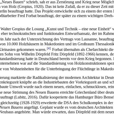
l „Neues Bauen“ schrieb, sah er aus Zerstörung und Krieg neue Möglic
en von Holz (Gropius, 1920). Das ist kein Zufall, da er zu dieser Zei
rlin beauftragt hatte. Das Projekt entwickelte sich zu einem der erst
itarbeiter Fred Forbat beauftragt, der später zu einem wichtigen Dre
e Walter Gropius die Losung „Kunst und Technik – eine neue Einheit“ 
m eher technokratischen und funktionalen Entwurfsansatz, der im Rahme
in Jahr nach der Unterzeichnung des Vertrags von Lausanne, beauftragt
von 10.000 Holzhäusern in Makedonien und im Großraum Thessaloniki
4
 Kleinasien gekommen waren.
Forbat übernahm als Chefarchitekt di
r den Sohn von Wilhelm Dörpfeld Fritz Dörpfeld (1892-1966) kennen, d
andardisierung hatte in Deutschland bereits vor dem Krieg begonnen. 
ernehmen war auf die Standardisierung von Holzkonstruktionen spezialis
 von Wohneinheiten für die Unterbringung der Flüchtlinge in Makedon
erung markierte die Radikalisierung der modernen Architektur in Deuts
nkriegszeit knüpfte an die Industriebauten der Vorkriegszeit an und 
baute Umwelt wurde nach einem neuen, einfachen, schmucklosen, rein f
Diese neue Strömung des Neuen Bauens erreichte Griechenland über deut
auftragt (Lubitz, 2016). Dafür kooperierte das Hamburger Büro Bense
gleichzeitig (1928-1929) erweiterte die DSA den Schulkomplex in der 
Neuen Bauens
angefügt. Geplant wurde es vom deutschen Architekten 
Neubaus angehörte. Man würde erwarten, dass Dörpfeld mit dem neuen