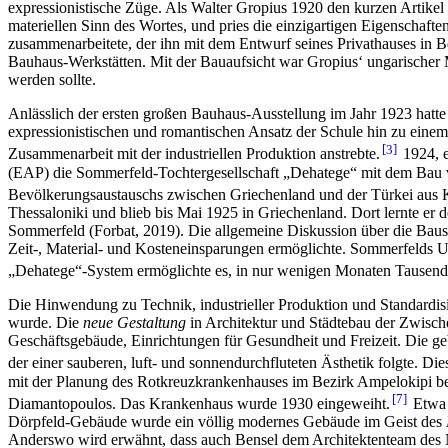
expressionistische Züge. Als Walter Gropius 1920 den kurzen Artike
materiellen Sinn des Wortes, und pries die einzigartigen Eigenschaft
zusammenarbeitete, der ihn mit dem Entwurf seines Privathauses in Be
Bauhaus-Werkstätten. Mit der Bauaufsicht war Gropius‘ ungarischer M
werden sollte.
Anlässlich der ersten großen Bauhaus-Ausstellung im Jahr 1923 hatt
expressionistischen und romantischen Ansatz der Schule hin zu eine
3
Zusammenarbeit mit der industriellen Produktion anstrebte.
1924, e
(EAP) die Sommerfeld-Tochtergesellschaft „Dehatege“ mit dem Bau 
Bevölkerungsaustauschs zwischen Griechenland und der Türkei aus
Thessaloniki und blieb bis Mai 1925 in Griechenland. Dort lernte e
Sommerfeld (Forbat, 2019). Die allgemeine Diskussion über die Baust
Zeit-, Material- und Kosteneinsparungen ermöglichte. Sommerfelds Unt
„Dehatege“-System ermöglichte es, in nur wenigen Monaten Tausende
Die Hinwendung zu Technik, industrieller Produktion und Standardisi
wurde. Die
neue Gestaltung
in Architektur und Städtebau der Zwische
Geschäftsgebäude, Einrichtungen für Gesundheit und Freizeit. Die ge
der einer sauberen, luft- und sonnendurchfluteten Ästhetik folgte. 
mit der Planung des Rotkreuzkrankenhauses im Bezirk Ampelokipi be
7
Diamantopoulos. Das Krankenhaus wurde 1930 eingeweiht.
Etwa 
Dörpfeld-Gebäude wurde ein völlig modernes Gebäude im Geist des
Anderswo wird erwähnt, dass auch Bensel dem Architektenteam des 