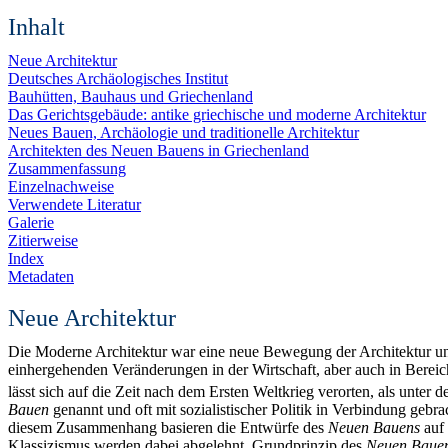
Inhalt
Neue Architektur
Deutsches Archäologisches Institut
Bauhütten, Bauhaus und Griechenland
Das Gerichtsgebäude: antike griechische und moderne Architektur
Neues Bauen, Archäologie und traditionelle Architektur
Architekten des Neuen Bauens in Griechenland
Zusammenfassung
Einzelnachweise
Verwendete Literatur
Galerie
Zitierweise
Index
Metadaten
Neue Architektur
Die Moderne Architektur war eine neue Bewegung der Architektur und 
einhergehenden Veränderungen in der Wirtschaft, aber auch in Berei
lässt sich auf die Zeit nach dem Ersten Weltkrieg verorten, als unte
Bauen
genannt und oft mit sozialistischer Politik in Verbindung geb
diesem Zusammenhang basieren die Entwürfe des
Neuen Bauens
auf 
Klassizismus werden dabei abgelehnt. Grundprinzip des
Neuen Baue