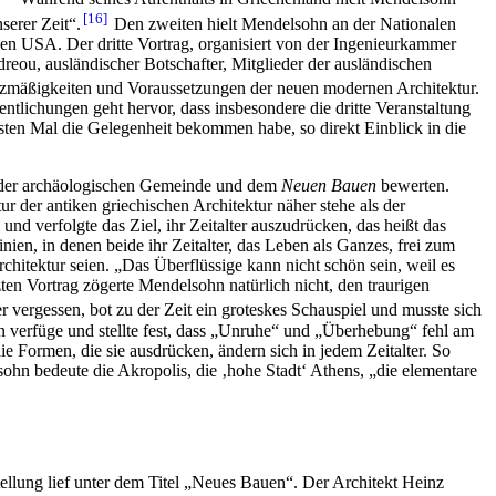
16
serer Zeit“.
Den zweiten hielt Mendelsohn an der Nationalen
den USA. Der dritte Vortrag, organisiert von der Ingenieurkammer
eou, ausländischer Botschafter, Mitglieder der ausländischen
tzmäßigkeiten und Voraussetzungen der neuen modernen Architektur.
entlichungen geht hervor, dass insbesondere die dritte Veranstaltung
sten Mal die Gelegenheit bekommen habe, so direkt Einblick in die
 der archäologischen Gemeinde und dem
Neuen Bauen
bewerten.
er antiken griechischen Architektur näher stehe als der
nd verfolgte das Ziel, ihr Zeitalter auszudrücken, das heißt das
ien, in denen beide ihr Zeitalter, das Leben als Ganzes, frei zum
chitektur seien. „Das Überflüssige kann nicht schön sein, weil es
tzten Vortrag zögerte Mendelsohn natürlich nicht, den traurigen
r vergessen, bot zu der Zeit ein groteskes Schauspiel und musste sich
 verfüge und stellte fest, dass „Unruhe“ und „Überhebung“ fehl am
e Formen, die sie ausdrücken, ändern sich in jedem Zeitalter. So
ohn bedeute die Akropolis, die ‚hohe Stadt‘ Athens, „die elementare
tellung lief unter dem Titel „Neues Bauen“. Der Architekt Heinz