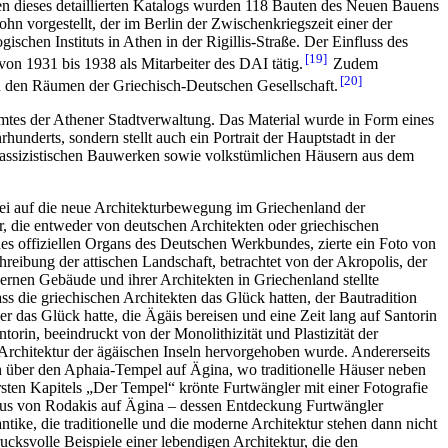
en dieses detaillierten Katalogs wurden 118 Bauten des Neuen Bauens
hn vorgestellt, der im Berlin der Zwischenkriegszeit einer der
chen Instituts in Athen in der Rigillis-Straße. Der Einfluss des
19
on 1931 bis 1938 als Mitarbeiter des DAI tätig.
Zudem
20
 in den Räumen der Griechisch-Deutschen Gesellschaft.
tes der Athener Stadtverwaltung. Das Material wurde in Form eines
hunderts, sondern stellt auch ein Portrait der Hauptstadt in der
assizistischen Bauwerken sowie volkstümlichen Häusern aus dem
abei auf die neue Architekturbewegung im Griechenland der
, die entweder von deutschen Architekten oder griechischen
des offiziellen Organs des Deutschen Werkbundes, zierte ein Foto von
ibung der attischen Landschaft, betrachtet von der Akropolis, der
rnen Gebäude und ihrer Architekten in Griechenland stellte
ass die griechischen Architekten das Glück hatten, der Bautradition
 er das Glück hatte, die Ägäis bereisen und eine Zeit lang auf Santorin
orin, beeindruckt von der Monolithizität und Plastizität der
Architektur der ägäischen Inseln hervorgehoben wurde. Andererseits
 über den Aphaia-Tempel auf Ägina, wo traditionelle Häuser neben
sten Kapitels „Der Tempel“ krönte Furtwängler mit einer Fotografie
 Haus von Rodakis auf Ägina – dessen Entdeckung Furtwängler
ntike, die traditionelle und die moderne Architektur stehen dann nicht
ksvolle Beispiele einer lebendigen Architektur, die den