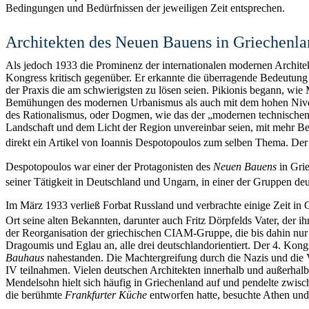
Bedingungen und Bedürfnissen der jeweiligen Zeit entsprechen.
Architekten des Neuen Bauens in Griechenl
Als jedoch 1933 die Prominenz der internationalen modernen Archit
Kongress kritisch gegenüber. Er erkannte die überragende Bedeutun
der Praxis die am schwierigsten zu lösen seien. Pikionis begann, wi
Bemühungen des modernen Urbanismus als auch mit dem hohen Niveau de
des Rationalismus, oder Dogmen, wie das der „modernen technischen 
Landschaft und dem Licht der Region unvereinbar seien, mit mehr Be
direkt ein Artikel von Ioannis Despotopoulos zum selben Thema. Der 
Despotopoulos war einer der Protagonisten des
Neuen Bauens
in Grie
seiner Tätigkeit in Deutschland und Ungarn, in einer der Gruppen deu
Im März 1933 verließ Forbat Russland und verbrachte einige Zeit in Gr
Ort seine alten Bekannten, darunter auch Fritz Dörpfelds Vater, der 
der Reorganisation der griechischen CIAM-Gruppe, die bis dahin nur 
Dragoumis und Eglau an, alle drei deutschlandorientiert. Der 4. Kong
Bauhaus
nahestanden. Die Machtergreifung durch die Nazis und die V
IV teilnahmen. Vielen deutschen Architekten innerhalb und außerhalb
Mendelsohn hielt sich häufig in Griechenland auf und pendelte zwi
die berühmte
Frankfurter Küche
entworfen hatte, besuchte Athen und 