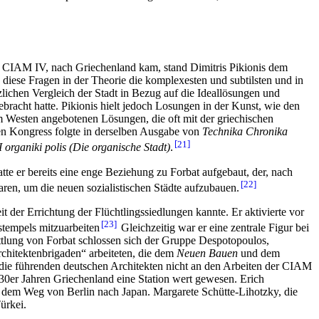
m CIAM IV, nach Griechenland kam, stand Dimitris Pikionis dem
ss diese Fragen in der Theorie die komplexesten und subtilsten und in
lichen Vergleich der Stadt in Bezug auf die Ideallösungen und
racht hatte. Pikionis hielt jedoch Losungen in der Kunst, wie den
 Westen angebotenen Lösungen, die oft mit der griechischen
en Kongress folgte in derselben Ausgabe von
Technika Chronika
21
I organiki polis
(Die organische Stadt)
.
te er bereits eine enge Beziehung zu Forbat aufgebaut, der, nach
22
aren, um die neuen sozialistischen Städte aufzubauen.
t der Errichtung der Flüchtlingssiedlungen kannte. Er aktivierte vor
23
stempels mitzuarbeiten
Gleichzeitig war er eine zentrale Figur bei
ttlung von Forbat schlossen sich der Gruppe Despotopoulos,
rchitektenbrigaden“ arbeiteten, die dem
Neuen Bauen
und dem
 die führenden deutschen Architekten nicht an den Arbeiten der CIAM
30er Jahren Griechenland eine Station wert gewesen. Erich
 dem Weg von Berlin nach Japan. Margarete Schütte-Lihotzky, die
ürkei.