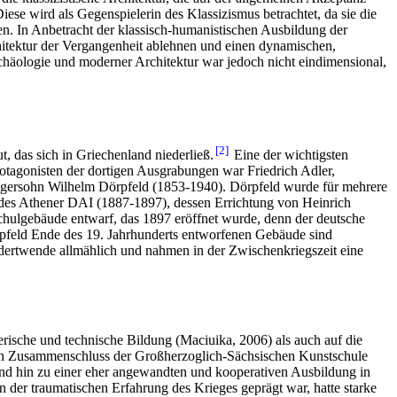
se wird als Gegenspielerin des Klassizismus betrachtet, da sie die
n. In Anbetracht der klassisch-humanistischen Ausbildung der
chitektur der Vergangenheit ablehnen und einen dynamischen,
chäologie und moderner Architektur war jedoch nicht eindimensional,
2
, das sich in Griechenland niederließ.
Eine der wichtigsten
tagonisten der dortigen Ausgrabungen war Friedrich Adler,
iegersohn Wilhelm Dörpfeld (1853-1940). Dörpfeld wurde für mehrere
 des Athener DAI (1887-1897), dessen Errichtung von Heinrich
Schulgebäude entwarf, das 1897 eröffnet wurde, denn der deutsche
rpfeld Ende des 19. Jahrhunderts entworfenen Gebäude sind
undertwende allmählich und nahmen in der Zwischenkriegszeit eine
erische und technische Bildung (Maciuika, 2006) als auch auf die
in Zusammenschluss der Großherzoglich-Sächsischen Kunstschule
d hin zu einer eher angewandten und kooperativen Ausbildung in
on der traumatischen Erfahrung des Krieges geprägt war, hatte starke