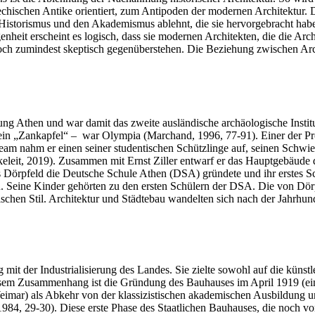
ischen Antike orientiert, zum Antipoden der modernen Architektur. Die
istorismus und den Akademismus ablehnt, die sie hervorgebracht habe
nheit erscheint es logisch, dass sie modernen Architekten, die die Ar
 doch zumindest skeptisch gegenüberstehen. Die Beziehung zwischen Ar
ng Athen und war damit das zweite ausländische archäologische Institut
in „Zankapfel“ – war Olympia (Marchand, 1996, 77-91). Einer der Pro
team nahm er einen seiner studentischen Schützlinge auf, seinen Schw
keleit, 2019). Zusammen mit Ernst Ziller entwarf er das Hauptgebäude
ass Dörpfeld die Deutsche Schule Athen (DSA) gründete und ihr erstes 
n. Seine Kinder gehörten zu den ersten Schülern der DSA. Die von Dö
nischen Stil. Architektur und Städtebau wandelten sich nach der Jahrh
it der Industrialisierung des Landes. Sie zielte sowohl auf die künstl
esem Zusammenhang ist die Gründung des Bauhauses im April 1919 (e
ar) als Abkehr von der klassizistischen akademischen Ausbildung un
 1984, 29-30). Diese erste Phase des Staatlichen Bauhauses, die noch v