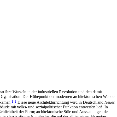
t ihre Wurzeln in der industriellen Revolution und den damit
n Organisation. Der Höhepunkt der modernen architektonischen Wende
1
fkamen.
Diese neue Architekturrichtung wird in Deutschland
Neues
ude mit volks- und sozialpolitischer Funktion entwerfen ließ. In
hlichtheit der Form; architektonische Stile und Ausstattungen des
ie klassizistische Architektur, die auf der allgemeinen Akzeptanz