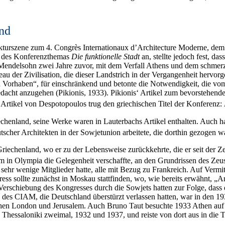
and
ekturszene zum 4. Congrès Internationaux d’Architecture Moderne, de
g des Konferenzthemas
Die funktionelle Stadt
an, stellte jedoch fest, da
e Mendelsohn zwei Jahre zuvor, mit dem Verfall Athens und dem schmerz
r Zivilisation, die dieser Landstrich in der Vergangenheit hervorgeb
Vorhaben“, für einschränkend und betonte die Notwendigkeit, die vom
dacht anzugehen (Pikionis, 1933). Pikionis‘ Artikel zum bevorstehend
Artikel von Despotopoulos trug den griechischen Titel der Konferenz:
chenland, seine Werke waren in Lauterbachs Artikel enthalten. Auch hat
tscher Architekten in der Sowjetunion arbeitete, die dorthin gezogen w
iechenland, wo er zu der Lebensweise zurückkehrte, die er seit der Zei
ihm in Olympia die Gelegenheit verschaffte, an den Grundrissen des Zeu
sehr wenige Mitglieder hatte, alle mit Bezug zu Frankreich. Auf Vermi
ress sollte zunächst in Moskau stattfinden, wo, wie bereits erwähnt, „A
erschiebung des Kongresses durch die Sowjets hatten zur Folge, dass
 des CIAM, die Deutschland überstürzt verlassen hatten, war in den 19
schen London und Jerusalem. Auch Bruno Taut besuchte 1933 Athen auf
Thessaloniki zweimal, 1932 und 1937, und reiste von dort aus in die T