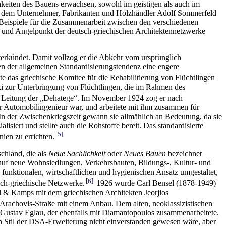
hkeiten des Bauens erwachsen, sowohl im geistigen als auch im
t mit dem Unternehmer, Fabrikanten und Holzhändler Adolf Sommerfeld
en Beispiele für die Zusammenarbeit zwischen den verschiedenen
h- und Angelpunkt der deutsch-griechischen Architektennetzwerke
verkündet. Damit vollzog er die Abkehr vom ursprünglich
n der allgemeinen Standardisierungstendenz eine engere
e das griechische Komitee für die Rehabilitierung von Flüchtlingen
 zur Unterbringung von Flüchtlingen, die im Rahmen des
e Leitung der „Dehatege“. Im November 1924 zog er nach
er Automobilingenieur war, und arbeitete mit ihm zusammen für
In der Zwischenkriegszeit gewann sie allmählich an Bedeutung, da sie
iert und stellte auch die Rohstoffe bereit. Das standardisierte
5
ien zu errichten.
chland, die als
Neue Sachlichkeit
oder
Neues Bauen
bezeichnet
schuf neue Wohnsiedlungen, Verkehrsbauten, Bildungs-, Kultur- und
unktionalen, wirtschaftlichen und hygienischen Ansatz umgestaltet,
6
sch-griechische Netzwerke.
1926 wurde Carl Bensel (1878-1949)
l & Kamps mit dem griechischen Architekten Jeorjios
Arachovis-Straße mit einem Anbau. Dem alten, neoklassizistischen
Gustav Eglau, der ebenfalls mit Diamantopoulos zusammenarbeitete.
 Stil der DSA-Erweiterung nicht einverstanden gewesen wäre, aber