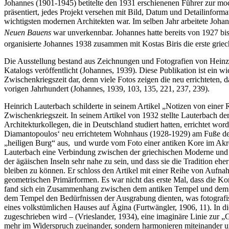
Johannes (1901-1945) betitelte den 1931 erschienenen Führer zur mo
präsentiert, jedes Projekt versehen mit Bild, Datum und Detailinform
wichtigsten modernen Architekten war. Im selben Jahr arbeitete Johan
Neuen Bauens
war unverkennbar. Johannes hatte bereits von 1927 bi
organisierte Johannes 1938 zusammen mit Kostas Biris die erste grie
Die Ausstellung bestand aus Zeichnungen und Fotografien von Heinz
Katalogs veröffentlicht (Johannes, 1939). Diese Publikation ist ein wi
Zwischenkriegszeit dar, denn viele Fotos zeigen die neu errichteten
vorigen Jahrhundert (Johannes, 1939, 103, 135, 221, 237, 239).
Heinrich Lauterbach schilderte in seinem Artikel „Notizen von einer
Zwischenkriegszeit. In seinem Artikel von 1932 stellte Lauterbach d
Architekturkollegen, die in Deutschland studiert hatten, errichtet wor
Diamantopoulos‘ neu errichtetem Wohnhaus (1928-1929) am Fuße des L
„heiligen Burg“ aus, und wurde vom Foto einer antiken Kore im Akrop
Lauterbach eine Verbindung zwischen der griechischen Moderne und der 
der ägäischen Inseln sehr nahe zu sein, und dass sie die Tradition eher
bleiben zu können. Er schloss den Artikel mit einer Reihe von Aufnahm
geometrischen Primärformen. Es war nicht das erste Mal, dass die Ko
fand sich ein Zusammenhang zwischen dem antiken Tempel und dem tr
dem Tempel den Bedürfnissen der Ausgrabung dienten, was fotografis
eines volkstümlichen Hauses auf Ägina (Furtwängler, 1906, 11). In 
zugeschrieben wird – (Vrieslander, 1934), eine imaginäre Linie zur
mehr im Widerspruch zueinander, sondern harmonieren miteinander un