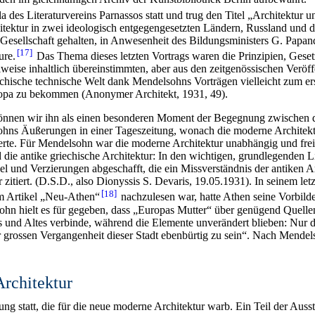
 des Literaturvereins Parnassos statt und trug den Titel „Architektur un
hitektur in zwei ideologisch entgegengesetzten Ländern, Russland und 
sellschaft gehalten, in Anwesenheit des Bildungsministers G. Papandr
17
ure.
Das Thema dieses letzten Vortrags waren die Prinzipien, Gese
weise inhaltlich übereinstimmten, aber aus den zeitgenössischen Veröff
iechische technische Welt dank Mendelsohns Vorträgen vielleicht zum er
uropa zu bekommen (Anonymer Architekt, 1931, 49).
 können wir ihn als einen besonderen Moment der Begegnung zwischen
Äußerungen in einer Tageszeitung, wonach die moderne Architektur d
tierte. Für Mendelsohn war die moderne Architektur unabhängig und frei u
die antike griechische Architektur: In den wichtigen, grundlegenden Lin
l und Verzierungen abgeschafft, die ein Missverständnis der antiken Ar
r zitiert. (D.S.D., also Dionyssis S. Devaris, 19.05.1931). In seinem le
18
em Artikel „Neu-Athen“
nachzulesen war, hatte Athen seine Vorbilde
hn hielt es für gegeben, dass „Europas Mutter“ über genügend Quellen
es und Altes verbinde, während die Elemente unverändert blieben: Nur di
 grossen Vergangenheit dieser Stadt ebenbürtig zu sein“. Nach Mendels
Architektur
ung statt, die für die neue moderne Architektur warb. Ein Teil der Auss