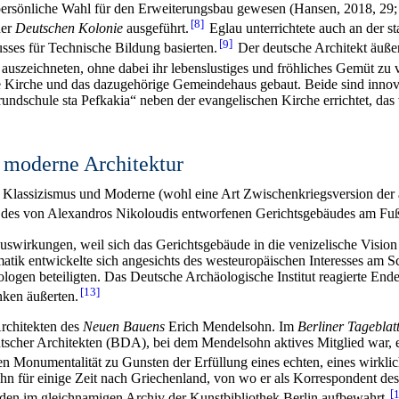
persönliche Wahl für den Erweiterungsbau gewesen (Hansen, 2018, 29; 
8
ner
Deutschen Kolonie
ausgeführt.
Eglau unterrichtete auch an der st
9
ses für Technische Bildung basierten.
Der deutsche Architekt äußert
szeichneten, ohne dabei ihr lebenslustiges und fröhliches Gemüt zu v
 Kirche und das dazugehörige Gemeindehaus gebaut. Beide sind innova
dschule sta Pefkakia“ neben der evangelischen Kirche errichtet, das v
d moderne Architektur
e Klassizismus und Moderne (wohl eine Art Zwischenkriegsversion der
Bau des von Alexandros Nikoloudis entworfenen Gerichtsgebäudes am Fuß
swirkungen, weil sich das Gerichtsgebäude in die venizelische Vision v
tik entwickelte sich angesichts des westeuropäischen Interesses am Sc
gen beteiligten. Das Deutsche Archäologische Institut reagierte Ende
13
nken äußerten.
rchitekten des
Neuen Bauens
Erich Mendelsohn. Im
Berliner Tageblat
tscher Architekten (BDA), bei dem Mendelsohn aktives Mitglied war, e
hen Monumentalität zu Gunsten der Erfüllung eines echten, eines wirkli
ohn für einige Zeit nach Griechenland, von wo er als Korrespondent de
rden im gleichnamigen Archiv der Kunstbibliothek Berlin aufbewahrt.