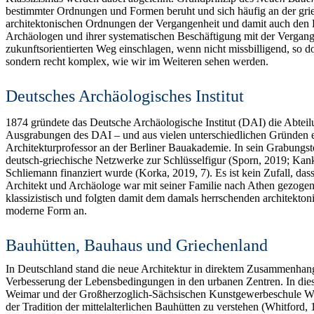
bestimmter Ordnungen und Formen beruht und sich häufig an der griech
architektonischen Ordnungen der Vergangenheit und damit auch den H
Archäologen und ihrer systematischen Beschäftigung mit der Vergange
zukunftsorientierten Weg einschlagen, wenn nicht missbilligend, so
sondern recht komplex, wie wir im Weiteren sehen werden.
Deutsches Archäologisches Institut
1874 gründete das Deutsche Archäologische Institut (DAI) die Abteilu
Ausgrabungen des DAI – und aus vielen unterschiedlichen Gründen e
Architekturprofessor an der Berliner Bauakademie. In sein Grabungs
deutsch-griechische Netzwerke zur Schlüsselfigur (Sporn, 2019; Kan
Schliemann finanziert wurde (Korka, 2019, 7). Es ist kein Zufall, d
Architekt und Archäologe war mit seiner Familie nach Athen gezoge
klassizistisch und folgten damit dem damals herrschenden architekto
moderne Form an.
Bauhütten, Bauhaus und Griechenland
In Deutschland stand die neue Architektur in direktem Zusammenhang m
Verbesserung der Lebensbedingungen in den urbanen Zentren. In di
Weimar und der Großherzoglich-Sächsischen Kunstgewerbeschule Weim
der Tradition der mittelalterlichen Bauhütten zu verstehen (Whitford,