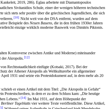
Kankeleit, 2019, 286). Eglau arbeitete mit Diamantopoulos
aatlichen Sivitanidios Schule, einer der wenigen höheren technischen
e sich stets sehr positiv über die griechischen Jugendlichen, die sich
10
erlieren.
Nicht weit von der DSA entfernt, wurden auf dem
tive Beispiele des
Neuen Bauens
, die in den frühen 1930er Jahren
ielleicht einzige wirklich moderne Bauwerk von Dimitris Pikionis.
 alten Kontroverse zwischen Antike und Moderne) miteinander
12
 der Akropolis.
on Rechtsstaatlichkeit einfügte (Kotsaki, 2017). Bei der
hutz der Athener Akropolis als Weltkulturerbe ein allgemeiner
 April 1931 und setzte ein Protestdokument auf, in dem mehr als 20
t
schrieb er einen Artikel mit dem Titel: „Die Akropolis in Gefahr“
in Protestschreiben, in dem er zu dem Schluss kam: „Die heutige
14
chen Lebens.“
Im Mai 1931, auf dem Höhepunkt der
s
Berliner Tageblatts
vier weitere Texte veröffentlichte. Diese Artikel,
15
Während seines Aufenthalts in Griechenland hielt Mendelsohn