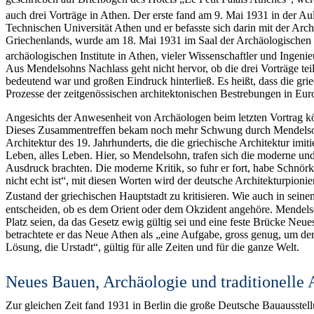
auch drei Vorträge in Athen. Der erste fand am 9. Mai 1931 in der Aula
Technischen Universität Athen und er befasste sich darin mit der Arc
Griechenlands, wurde am 18. Mai 1931 im Saal der Archäologischen Ge
archäologischen Institute in Athen, vieler Wissenschaftler und Ingenie
Aus Mendelsohns Nachlass geht nicht hervor, ob die drei Vorträge teil
bedeutend war und großen Eindruck hinterließ. Es heißt, dass die gr
Prozesse der zeitgenössischen architektonischen Bestrebungen in E
Angesichts der Anwesenheit von Archäologen beim letzten Vortrag
Dieses Zusammentreffen bekam noch mehr Schwung durch Mendelsohns 
Architektur des 19. Jahrhunderts, die die griechische Architektur imi
Leben, alles Leben. Hier, so Mendelsohn, trafen sich die moderne und 
Ausdruck brachten. Die moderne Kritik, so fuhr er fort, habe Schnörke
nicht echt ist“, mit diesen Worten wird der deutsche Architekturpionie
Zustand der griechischen Hauptstadt zu kritisieren. Wie auch in sein
entscheiden, ob es dem Orient oder dem Okzident angehöre. Mendelso
Platz seien, da das Gesetz ewig gültig sei und eine feste Brücke Neu
betrachtete er das Neue Athen als „eine Aufgabe, gross genug, um der
Lösung, die Urstadt“, gültig für alle Zeiten und für die ganze Welt.
Neues Bauen, Archäologie und traditionelle 
Zur gleichen Zeit fand 1931 in Berlin die große Deutsche Bauausstell