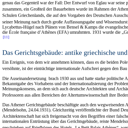
genau das Gegenteil war der Fall: Der Entwurf von Eglau war seine 
zusammen, ein Großteil der Bauarbeiten wurde im Rahmen der Athe
Schulen Griechenlands, die auf den Vorgaben des Deutschen Ausschus
seiner Meinung nach durch große Auffassungsgabe und Wissensdurst au
Lycabettus-Hügel nach Plänen von Bensel & Kamps die evangelische
die École française d’Athènes (EFA) umrahmten. 1931 wurde die „Grun
11
Das Gerichtsgebäude: antike griechische un
Ein Ereignis, von dem wir annehmen können, dass es die beiden Pol
versöhnte, ist der einträchtige internationale Aufschrei gegen den 
Die Auseinandersetzung brach 1930 aus und hatte starke politische Au
Bekanntgabe des Vorhabens und der Internationalisierung der Problema
Meinungskonsens, an dem sich auch deutsche Architekten und Archäolo
Professoren aus allen Bereichen der Altertumswissenschaft ihre Bede
Das Athener Gerichtsgebäude beschäftigte auch den wegweisenden A
(Mendelsohn, 24.04.1931). Gleichzeitig veröffentlichte der Bund Deu
Architektenschaft hat sich freigemacht von den Begriffen einer falsc
internationalen Entrüstung über das Gerichtsgebäude, reiste Mendels
geschrieben auf Briefbögen des Hotels „Le Petit Palais Athènes“, we