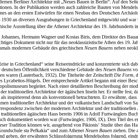
dernen Berliner Architektur mit „Neues Bauen in Berlin“. Auf den Seit
ationen. In der Publikation werden auch zahlreiche Bauten von Mendelso
nes an den ersten Entwürfen für einen Neubau des Deutschen Archäologis
s 1930 an diversen Ausgrabungen in Griechenland mitgewirkt und war v
chische Ausstellung über die Athener Architektur des 19. Jahrhunderts
 Johannes, Hermann Wagner und Kostas Biris, dem Direktor des Bauam
chtiges Dokument nicht nur für das neoklassizistische Athen des 19. Jahr
, damals modernen Gebäude des griechischen
Neuen Bauens
neben neokl
 Reise in Griechenland“ seine Reiseeindrücke und konzentrierte sich d
er deutschen Öffentlichkeit verschiedene Gebäude des
Neuen Bauens
vor
den waren (Lauterbach, 1932). Die Titelseite der Zeitschrift
Die Form
, 
ycabettos-Hügels. Der entsprechende Artikel begann mit einer Beschre
olismuseum begleitet. Nach einer detaillierten Beschreibung der mode
traditionellen Architektur der ägäischen Inseln her. Er stellte fest, d
 als inspirierend denn als konventionell betrachteten. Er erwähnte, dass
en traditioneller Architektur und der vulkanischen Landschaft von Sant
rrespondenz zwischen der modernen Architektur und der traditionellen 
aditionellen ägäischen Haus bereits 1906 in Adolf Furtwänglers Buch
ch dokumentiert worden war (Furtwängler, 1906, IX). Den Titel des er
dieser Tradition können wir, ausgehend von Pikionis‘ Studie über das
 „Grundschule sta Pefkakia“ und zum Athener
Neuen Bauen
ziehen. Die a
d geben, der erwähnten Schlussfolgerung Mendelsohns folgend, eindruc