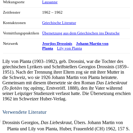
Wirkungsorte
Lausanne
Zeitfenster
1962 – 1962
Kontaktzonen
Griechische Literatur
Vermittlungspraktiken
Übersetzung aus dem Griechischen ins Deutsche
Netzwerk
Jeorjios Drossinis
Johann Martin von
Planta
Lily von Planta
Lily von Planta (1903–1982), geb. Drossini, war die Tochter des
griechischen Lyrikers und Schriftstellers Georgios Drossinis (1859–
1951). Nach der Trennung ihrer Eltern zog sie mit ihrer Mutter in
die Schweiz, wo sie 1926 Johann Martin von Planta heiratete.
Gemeinsam mit diesem übersetzte sie den Roman
Das Liebeskraut
(Το βοτάνι της
αγάπης
, Erstveröff. 1888), den ihr Vater während
seiner Leipziger Studienzeit verfasst hatte. Die Übersetzung erschien
1962 im Schweizer Huber-Verlag.
Verwendete Literatur
Drossinis Georgios,
Das Liebeskraut
, Übers. Johann Martin von
Planta und Lily von Planta, Huber, Frauenfeld (CH) 1962,
157
S.