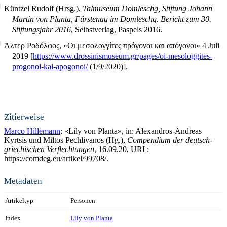
Küntzel Rudolf (Hrsg.),
Talmuseum Domleschg, Stiftung Johann
Martin von Planta, Fürstenau im Domleschg. Bericht zum 30.
Stiftungsjahr 2016
, Selbstverlag, Paspels 2016.
Άλτερ Ροδόλφος, «Οι μεσολογγίτες πρόγονοι και απόγονοι» 4 Juli
2019 [
https://www.drossinismuseum.gr/pages/oi-mesologgites-
progonoi-kai-apogonoi/
(1/9/2020)].
Zitierweise
Marco Hillemann
: «Lily von Planta», in: Alexandros-Andreas
Kyrtsis und Miltos Pechlivanos (Hg.),
Compendium der deutsch-
griechischen Verflechtungen
, 16.09.20, URI :
https://comdeg.eu/artikel/99708/.
Metadaten
Artikeltyp
Personen
Index
Lily von Planta