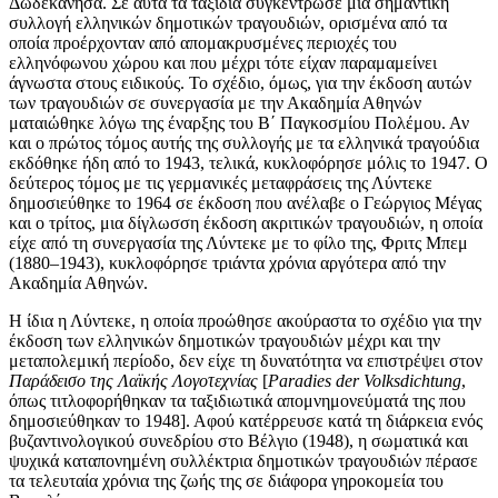
Δωδεκάνησα. Σε αυτά τα ταξίδια συγκέντρωσε μια σημαντική
συλλογή ελληνικών δημοτικών τραγουδιών, ορισμένα από τα
οποία προέρχονταν από απομακρυσμένες περιοχές του
ελληνόφωνου χώρου και που μέχρι τότε είχαν παραμαμείνει
άγνωστα στους ειδικούς. Το σχέδιο, όμως, για την έκδοση αυτών
των τραγουδιών σε συνεργασία με την Ακαδημία Αθηνών
ματαιώθηκε λόγω της έναρξης του Β΄ Παγκοσμίου Πολέμου. Αν
και ο πρώτος τόμος αυτής της συλλογής με τα ελληνικά τραγούδια
εκδόθηκε ήδη από το 1943, τελικά, κυκλοφόρησε μόλις το 1947. Ο
δεύτερος τόμος με τις γερμανικές μεταφράσεις της Λύντεκε
δημοσιεύθηκε το 1964 σε έκδοση που ανέλαβε ο Γεώργιος Μέγας
και ο τρίτος, μια δίγλωσση έκδοση ακριτικών τραγουδιών, η οποία
είχε από τη συνεργασία της Λύντεκε με το φίλο της, Φριτς Μπεμ
(1880–1943), κυκλοφόρησε τριάντα χρόνια αργότερα από την
Ακαδημία Αθηνών.
Η ίδια η Λύντεκε, η οποία προώθησε ακούραστα το σχέδιο για την
έκδοση των ελληνικών δημοτικών τραγουδιών μέχρι και την
μεταπολεμική περίοδο, δεν είχε τη δυνατότητα να επιστρέψει στον
Παράδεισο της Λαϊκής Λογοτεχνίας
[
Paradies
der
Volksdichtung
,
όπως τιτλοφορήθηκαν τα ταξιδιωτικά απομνημονεύματά της που
δημοσιεύθηκαν το 1948]. Αφού κατέρρευσε κατά τη διάρκεια ενός
βυζαντινολογικού συνεδρίου στο Βέλγιο (1948), η σωματικά και
ψυχικά καταπονημένη συλλέκτρια δημοτικών τραγουδιών πέρασε
τα τελευταία χρόνια της ζωής της σε διάφορα γηροκομεία του