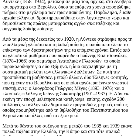
Λύντεκε (1858–1934), μετακόμισε μαζί του, αρχικά, στο Ανόβερο
και αργότερα στο Βερολίνο, όπου τα επόμενα χρόνια αφοσιώθηκε
πλήρως στο μεγάλωμα των τριών παιδιών της. Παράλληλα, έμαθε
αρχαία ελληνικά, δραστηριοποιήθηκε στον λογοτεχνικό χώρο και
δημοσίευσε τις πρώτες μεταφράσεις αγγλο-σκωτσέζικης και
ουγγρικής λαϊκής ποίησης.
Από τα μέσα της δεκαετίας του 1920, η Λύντεκε στράφηκε προς τη
νεοελληνική γλώσσα και τη λαϊκή ποίηση, η οποία αποτέλεσε το
επίκεντρο των δραστηριοτήτων της τα επόμενα χρόνια. Εκτός από
τα γλωσσικά μαθήματα που παρέδιδε ο Ιωάννης Καλιτσουνάκης
(1878–1966) στο σεμινάριο Ανατολικών Γλωσσών, το οποίο
παρακολούθησε για δύο εξάμηνα, η ίδια ασχολήθηκε με τη
συστηματική μελέτη των ελληνικών διαλέκτων. Σε αυτή την
προσπάθεια τη βοήθησαν, μεταξύ άλλων, δύο Έλληνες φοιτητές,
που έμεναν στο Βερολίνο και οι οποίοι αργότερα έγιναν γνωστοί
επιστήμονες: ο λαογράφος Γεώργιος Μέγας (1893–1976) και ο
κλασικός φιλόλογος Ιωάννης Συκουτρής (1901–1937). Η Λύντεκε
εκείνη την εποχή μελέτησε και κατέγραψε, επίσης, σχεδόν 200
συλλογές νεοελληνικών δημοτικών τραγουδιών, μερικές από τις
οποίες προμηθεύτηκε από τη βιβλιοθήκη του Πανεπιστημίου του
Βερολίνου και άλλες από το εξωτερικό.
Μετά το θάνατο του συζύγου της, μεταξύ του 1935 και 1939 έκανε
πολλά ταξίδια στην Ελλάδα, την Κύπρο και στα τότε ιταλικά