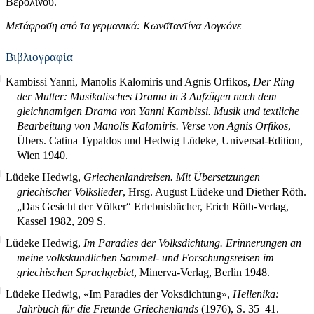
Βερολίνου.
Μετάφραση από τα γερμανικά: Κωνσταντίνα Λογκόνε
Βιβλιογραφία
Kambissi Yanni, Manolis Kalomiris und Agnis Orfikos,
Der Ring
der Mutter: Musikalisches Drama in 3 Aufzügen nach dem
gleichnamigen Drama von Yanni Kambissi. Musik und textliche
Bearbeitung von Manolis Kalomiris. Verse von Agnis Orfikos
,
Übers. Catina Typaldos und Hedwig Lüdeke, Universal-Edition,
Wien 1940.
Lüdeke Hedwig,
Griechenlandreisen. Mit Übersetzungen
griechischer Volkslieder
, Hrsg. August Lüdeke und Diether Röth.
„Das Gesicht der Völker“ Erlebnisbücher, Erich Röth-Verlag,
Kassel 1982,
209
S.
Lüdeke Hedwig,
Im Paradies der Volksdichtung. Erinnerungen an
meine volkskundlichen Sammel- und Forschungsreisen im
griechischen Sprachgebiet
, Minerva-Verlag, Berlin 1948.
Lüdeke Hedwig, «Im Paradies der Voksdichtung»,
Hellenika:
Jahrbuch für die Freunde Griechenlands
(1976), S. 35–41.