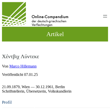
Direkt
zum
Inhalt
wechseln
Artikel
Χέντβιχ Λύντεκε
Von
Marco Hillemann
Veröffentlicht 07.01.25
21.09.1879,
Wien
— 30.12.1961,
Berlin
Schriftstellerin
Übersetzerin
Volkskundlerin
Profil