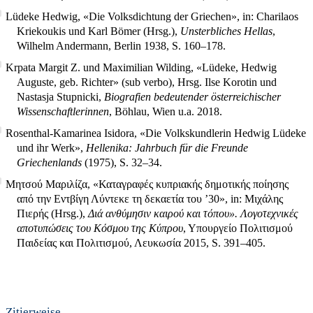
Lüdeke Hedwig, «Die Volksdichtung der Griechen», in: Charilaos
Kriekoukis und Karl Bömer (Hrsg.),
Unsterbliches Hellas
,
Wilhelm Andermann, Berlin 1938, S. 160–178.
Krpata Margit Z. und Maximilian Wilding, «Lüdeke, Hedwig
Auguste, geb. Richter» (sub verbo), Hrsg. Ilse Korotin und
Nastasja Stupnicki,
Biografien bedeutender österreichischer
Wissenschaftlerinnen
, Böhlau, Wien u.a. 2018.
Rosenthal-Kamarinea Isidora, «Die Volkskundlerin Hedwig Lüdeke
und ihr Werk»,
Hellenika: Jahrbuch für die Freunde
Griechenlands
(1975), S. 32–34.
Μητσού Μαριλίζα, «Καταγραφές κυπριακής δημοτικής ποίησης
από την Εντβίγη Λύντεκε τη δεκαετία του ’30», in: Μιχάλης
Πιερής (Hrsg.),
Διά ανθύμησιν καιρού και τόπου». Λογοτεχνικές
αποτυπώσεις του Κόσμου της Κύπρου
, Υπουργείο Πολιτισμού
Παιδείας και Πολιτισμού, Λευκωσία 2015, S. 391–405.
Zitierweise