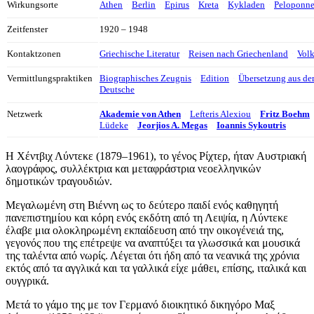
Wirkungsorte
Athen
Berlin
Epirus
Kreta
Kykladen
Peloponne
Zeitfenster
1920 – 1948
Kontaktzonen
Griechische Literatur
Reisen nach Griechenland
Vol
Vermittlungspraktiken
Biographisches Zeugnis
Edition
Übersetzung aus de
Deutsche
Netzwerk
Akademie von Athen
Lefteris Alexiou
Fritz Boehm
Lüdeke
Jeorjios A. Megas
Ioannis Sykoutris
Η Χέντβιχ Λύντεκε (1879–1961), το γένος Ρίχτερ, ήταν Aυστριακή
λαογράφος, συλλέκτρια και μεταφράστρια νεοελληνικών
δημοτικών τραγουδιών.
Μεγαλωμένη στη Βιέννη ως το δεύτερο παιδί ενός καθηγητή
πανεπιστημίου και κόρη ενός εκδότη από τη Λειψία, η Λύντεκε
έλαβε μια ολοκληρωμένη εκπαίδευση από την οικογένειά της,
γεγονός που της επέτρεψε να αναπτύξει τα γλωσσικά και μουσικά
της ταλέντα από νωρίς. Λέγεται ότι ήδη από τα νεανικά της χρόνια
εκτός από τα αγγλικά και τα γαλλικά είχε μάθει, επίσης, ιταλικά και
ουγγρικά.
Μετά το γάμο της με τον Γερμανό διοικητικό δικηγόρο Μαξ