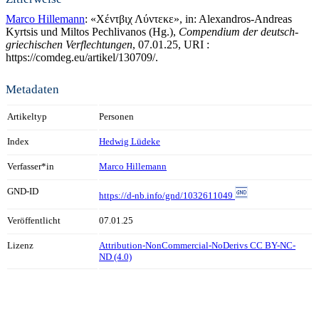
Marco Hillemann
: «Χέντβιχ Λύντεκε», in: Alexandros-Andreas
Kyrtsis und Miltos Pechlivanos (Hg.),
Compendium der deutsch-
griechischen Verflechtungen
, 07.01.25, URI :
https://comdeg.eu/artikel/130709/.
Metadaten
Artikeltyp
Personen
Index
Hedwig Lüdeke
Verfasser*in
Marco Hillemann
GND-ID
https://d-nb.info/gnd/1032611049
Veröffentlicht
07.01.25
Lizenz
Attribution-NonCommercial-NoDerivs CC BY-NC-
ND (4.0)