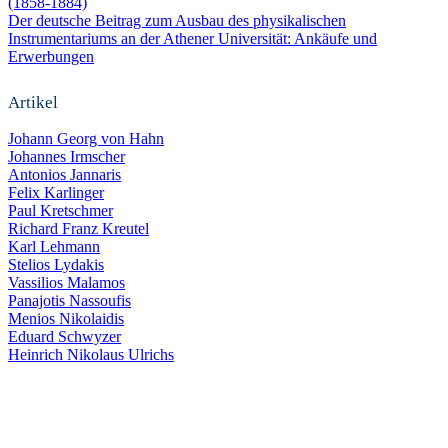
(1858-1884)
Der deutsche Beitrag zum Ausbau des physikalischen
Instrumentariums an der Athener Universität: Ankäufe und
Erwerbungen
Artikel
Johann Georg von Hahn
Johannes Irmscher
Antonios Jannaris
Felix Karlinger
Paul Kretschmer
Richard Franz Kreutel
Karl Lehmann
Stelios Lydakis
Vassilios Malamos
Panajotis Nassoufis
Menios Nikolaidis
Eduard Schwyzer
Heinrich Nikolaus Ulrichs