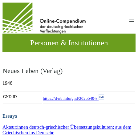
Direkt
zum
Inhalt
wechseln
Personen & Institutionen
Neues Leben (Verlag)
1946
GND-ID
https://d-nb.info/gnd/2025540-8
Essays
Akteur:innen deutsch-griechischer Übersetzungskulturen: aus dem
Griechischen ins Deutsche