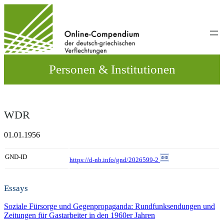
Direkt
zum
Inhalt
wechseln
Personen & Institutionen
WDR
01.01.1956
GND-ID
https://d-nb.info/gnd/2026599-2
Essays
Soziale Fürsorge und Gegenpropaganda: Rundfunksendungen und
Zeitungen für Gastarbeiter in den 1960er Jahren