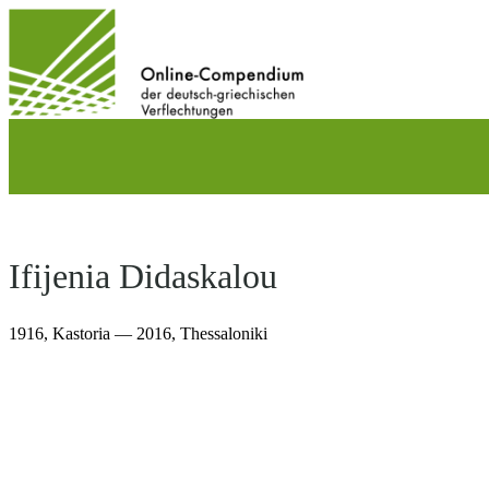
Direkt
zum
Inhalt
wechseln
Ifijenia Didaskalou
1916,
Kastoria
— 2016,
Thessaloniki