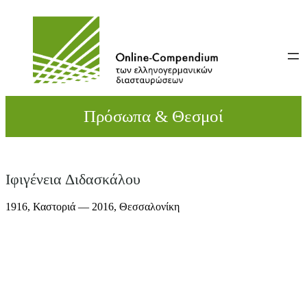
Direkt
zum
Inhalt
wechseln
Πρόσωπα & Θεσμοί
Ιφιγένεια Διδασκάλου
1916,
Καστοριά
— 2016,
Θεσσαλονίκη