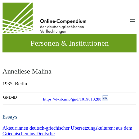
Direkt
zum
Inhalt
wechseln
Personen & Institutionen
Anneliese Malina
1935,
Berlin
GND-ID
https://d-nb.info/gnd/1019813288
Essays
Akteur:innen deutsch-griechischer Übersetzungskulturen: aus dem
Griechischen ins Deutsche