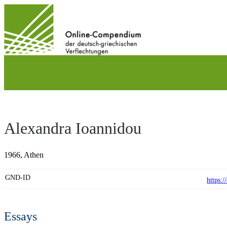
Direkt
zum
Inhalt
wechseln
Alexandra Ioannidou
1966,
Athen
GND-ID
https:
Essays