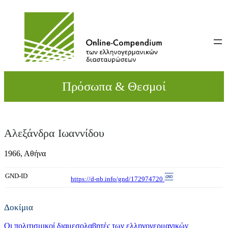
Direkt
zum
Inhalt
wechseln
Πρόσωπα & Θεσμοί
Αλεξάνδρα Ιωαννίδου
1966,
Αθήνα
GND-ID
https://d-nb.info/gnd/172974720
Δοκίμια
Οι πολιτισμικοί διαμεσολαβητές των ελληνογερμανικών